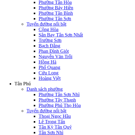
Phường Tân Hòa
Phường Bảy Hiền
Phường Tân Bình
Phường Tân Sơn
Tuyến đường nổi bật
Cộng Hòa
Sân Bay Tân Sơn Nhất
Trường Sơn
Bạch Đằng
Phan Đình Giót
Nguyễn Văn Trỗi
Hồng Hà
Phổ Quang
Cửu Long
Hoàng Việt
Tân Phú
Danh sách phường
Phường Tân Sơn Nhì
Phường Tây Thạnh
Phường Phú Thọ Hòa
Tuyến đường nổi bật
Thoại Ngọc Hầu
Lê Trọng Tấn
Tân Kỳ Tân Quý
Tân Sơn Nhì