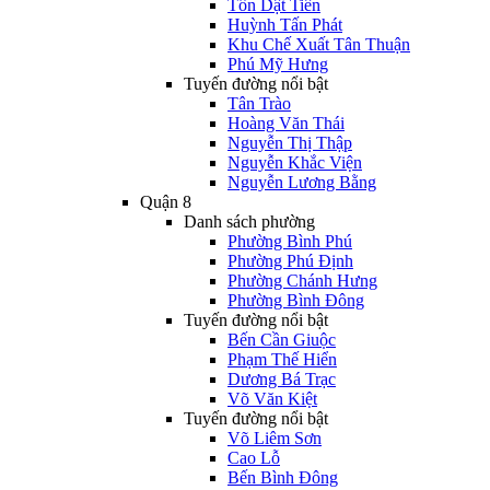
Tôn Dật Tiên
Huỳnh Tấn Phát
Khu Chế Xuất Tân Thuận
Phú Mỹ Hưng
Tuyến đường nổi bật
Tân Trào
Hoàng Văn Thái
Nguyễn Thị Thập
Nguyễn Khắc Viện
Nguyễn Lương Bằng
Quận 8
Danh sách phường
Phường Bình Phú
Phường Phú Định
Phường Chánh Hưng
Phường Bình Đông
Tuyến đường nổi bật
Bến Cần Giuộc
Phạm Thế Hiển
Dương Bá Trạc
Võ Văn Kiệt
Tuyến đường nổi bật
Võ Liêm Sơn
Cao Lỗ
Bến Bình Đông