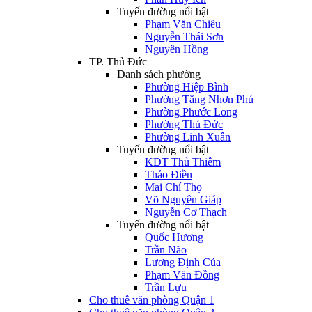
Tuyến đường nổi bật
Phạm Văn Chiêu
Nguyễn Thái Sơn
Nguyên Hồng
TP. Thủ Đức
Danh sách phường
Phường Hiệp Bình
Phường Tăng Nhơn Phú
Phường Phước Long
Phường Thủ Đức
Phường Linh Xuân
Tuyến đường nổi bật
KĐT Thủ Thiêm
Thảo Điền
Mai Chí Thọ
Võ Nguyên Giáp
Nguyễn Cơ Thạch
Tuyến đường nổi bật
Quốc Hương
Trần Não
Lương Định Của
Phạm Văn Đồng
Trần Lựu
Cho thuê văn phòng Quận 1