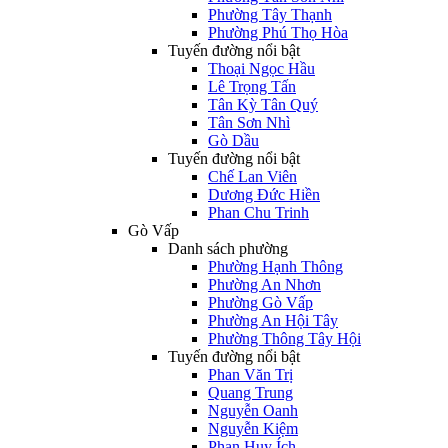
Phường Tây Thạnh
Phường Phú Thọ Hòa
Tuyến đường nổi bật
Thoại Ngọc Hầu
Lê Trọng Tấn
Tân Kỳ Tân Quý
Tân Sơn Nhì
Gò Dầu
Tuyến đường nổi bật
Chế Lan Viên
Dương Đức Hiền
Phan Chu Trinh
Gò Vấp
Danh sách phường
Phường Hạnh Thông
Phường An Nhơn
Phường Gò Vấp
Phường An Hội Tây
Phường Thông Tây Hội
Tuyến đường nổi bật
Phan Văn Trị
Quang Trung
Nguyễn Oanh
Nguyễn Kiệm
Phan Huy Ích