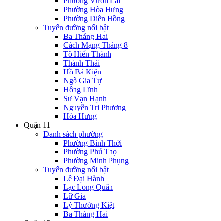
Phường Vườn Lài
Phường Hòa Hưng
Phường Diên Hồng
Tuyến đường nổi bật
Ba Tháng Hai
Cách Mạng Tháng 8
Tô Hiến Thành
Thành Thái
Hồ Bá Kiện
Ngô Gia Tự
Hồng Lĩnh
Sư Vạn Hạnh
Nguyễn Tri Phương
Hòa Hưng
Quận 11
Danh sách phường
Phường Bình Thới
Phường Phú Thọ
Phường Minh Phụng
Tuyến đường nổi bật
Lê Đại Hành
Lạc Long Quân
Lữ Gia
Lý Thường Kiệt
Ba Tháng Hai