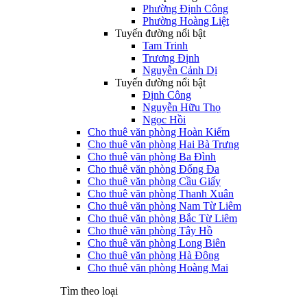
Phường Định Công
Phường Hoàng Liệt
Tuyến đường nổi bật
Tam Trinh
Trương Định
Nguyễn Cảnh Dị
Tuyến đường nổi bật
Định Công
Nguyễn Hữu Thọ
Ngọc Hồi
Cho thuê văn phòng Hoàn Kiếm
Cho thuê văn phòng Hai Bà Trưng
Cho thuê văn phòng Ba Đình
Cho thuê văn phòng Đống Đa
Cho thuê văn phòng Cầu Giấy
Cho thuê văn phòng Thanh Xuân
Cho thuê văn phòng Nam Từ Liêm
Cho thuê văn phòng Bắc Từ Liêm
Cho thuê văn phòng Tây Hồ
Cho thuê văn phòng Long Biên
Cho thuê văn phòng Hà Đông
Cho thuê văn phòng Hoàng Mai
Tìm theo loại