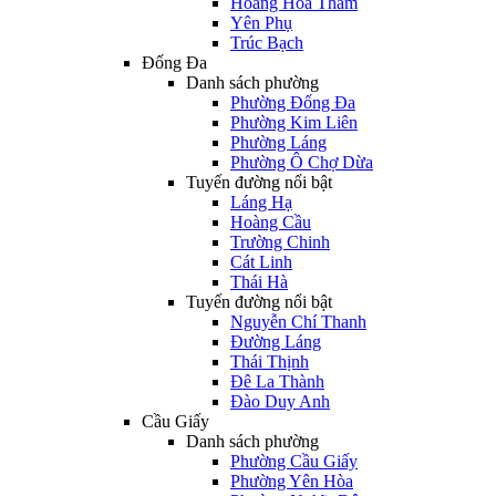
Hoàng Hoa Thám
Yên Phụ
Trúc Bạch
Đống Đa
Danh sách phường
Phường Đống Đa
Phường Kim Liên
Phường Láng
Phường Ô Chợ Dừa
Tuyến đường nổi bật
Láng Hạ
Hoàng Cầu
Trường Chinh
Cát Linh
Thái Hà
Tuyến đường nổi bật
Nguyễn Chí Thanh
Đường Láng
Thái Thịnh
Đê La Thành
Đào Duy Anh
Cầu Giấy
Danh sách phường
Phường Cầu Giấy
Phường Yên Hòa