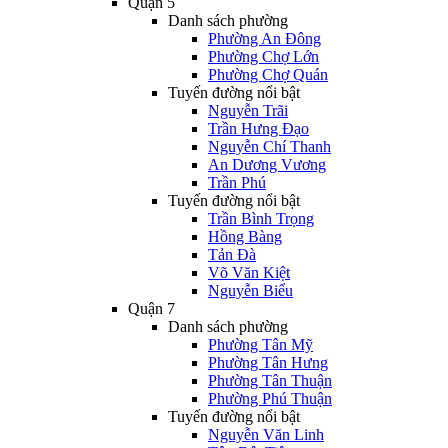
Quận 5
Danh sách phường
Phường An Đông
Phường Chợ Lớn
Phường Chợ Quán
Tuyến đường nổi bật
Nguyễn Trãi
Trần Hưng Đạo
Nguyễn Chí Thanh
An Dương Vương
Trần Phú
Tuyến đường nổi bật
Trần Bình Trọng
Hồng Bàng
Tản Đà
Võ Văn Kiệt
Nguyễn Biểu
Quận 7
Danh sách phường
Phường Tân Mỹ
Phường Tân Hưng
Phường Tân Thuận
Phường Phú Thuận
Tuyến đường nổi bật
Nguyễn Văn Linh