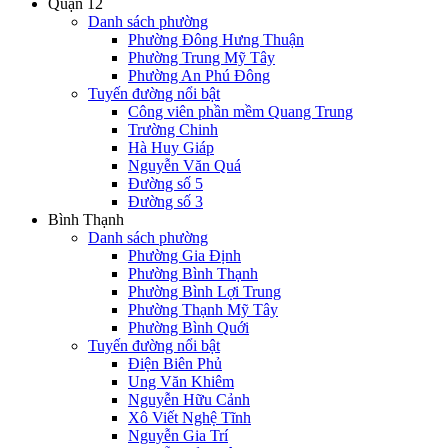
Quận 12
Danh sách phường
Phường Đông Hưng Thuận
Phường Trung Mỹ Tây
Phường An Phú Đông
Tuyến đường nổi bật
Công viên phần mềm Quang Trung
Trường Chinh
Hà Huy Giáp
Nguyễn Văn Quá
Đường số 5
Đường số 3
Bình Thạnh
Danh sách phường
Phường Gia Định
Phường Bình Thạnh
Phường Bình Lợi Trung
Phường Thạnh Mỹ Tây
Phường Bình Quới
Tuyến đường nổi bật
Điện Biên Phủ
Ung Văn Khiêm
Nguyễn Hữu Cảnh
Xô Viết Nghệ Tĩnh
Nguyễn Gia Trí