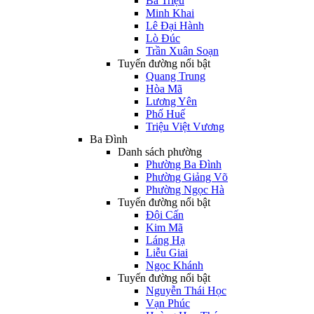
Bà Triệu
Minh Khai
Lê Đại Hành
Lò Đúc
Trần Xuân Soạn
Tuyến đường nổi bật
Quang Trung
Hòa Mã
Lương Yên
Phố Huế
Triệu Việt Vương
Ba Đình
Danh sách phường
Phường Ba Đình
Phường Giảng Võ
Phường Ngọc Hà
Tuyến đường nổi bật
Đội Cấn
Kim Mã
Láng Hạ
Liễu Giai
Ngọc Khánh
Tuyến đường nổi bật
Nguyễn Thái Học
Vạn Phúc