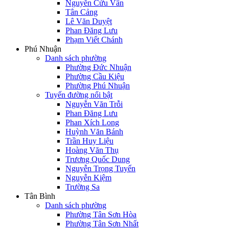
Nguyễn Cửu Vân
Tân Cảng
Lê Văn Duyệt
Phan Đăng Lưu
Phạm Viết Chánh
Phú Nhuận
Danh sách phường
Phường Đức Nhuận
Phường Cầu Kiệu
Phường Phú Nhuận
Tuyến đường nổi bật
Nguyễn Văn Trỗi
Phan Đăng Lưu
Phan Xích Long
Huỳnh Văn Bánh
Trần Huy Liệu
Hoàng Văn Thụ
Trương Quốc Dung
Nguyễn Trọng Tuyển
Nguyễn Kiệm
Trường Sa
Tân Bình
Danh sách phường
Phường Tân Sơn Hòa
Phường Tân Sơn Nhất