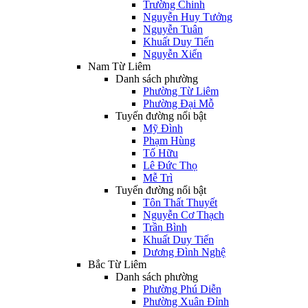
Trường Chinh
Nguyễn Huy Tưởng
Nguyễn Tuân
Khuất Duy Tiến
Nguyễn Xiển
Nam Từ Liêm
Danh sách phường
Phường Từ Liêm
Phường Đại Mỗ
Tuyến đường nổi bật
Mỹ Đình
Phạm Hùng
Tố Hữu
Lê Đức Thọ
Mễ Trì
Tuyến đường nổi bật
Tôn Thất Thuyết
Nguyễn Cơ Thạch
Trần Bình
Khuất Duy Tiến
Dương Đình Nghệ
Bắc Từ Liêm
Danh sách phường
Phường Phú Diễn
Phường Xuân Đỉnh