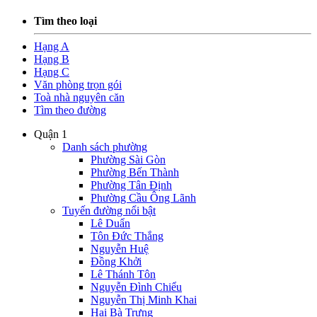
Tìm theo loại
Hạng A
Hạng B
Hạng C
Văn phòng trọn gói
Toà nhà nguyên căn
Tìm theo đường
Quận 1
Danh sách phường
Phường Sài Gòn
Phường Bến Thành
Phường Tân Định
Phường Cầu Ông Lãnh
Tuyến đường nổi bật
Lê Duẩn
Tôn Đức Thắng
Nguyễn Huệ
Đồng Khởi
Lê Thánh Tôn
Nguyễn Đình Chiểu
Nguyễn Thị Minh Khai
Hai Bà Trưng