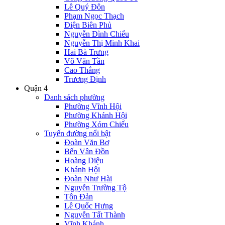
Lê Quý Đôn
Phạm Ngọc Thạch
Điện Biên Phủ
Nguyễn Đình Chiểu
Nguyễn Thị Minh Khai
Hai Bà Trưng
Võ Văn Tần
Cao Thắng
Trương Định
Quận 4
Danh sách phường
Phường Vĩnh Hội
Phường Khánh Hội
Phường Xóm Chiếu
Tuyến đường nổi bật
Đoàn Văn Bơ
Bến Vân Đồn
Hoàng Diệu
Khánh Hội
Đoàn Như Hài
Nguyễn Trường Tộ
Tôn Đản
Lê Quốc Hưng
Nguyễn Tất Thành
Vĩnh Khánh