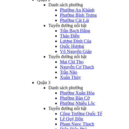
Danh sách phường
Phường An Khánh
Phường Bình Trưng
Phường Cát Lái
Tuyến đường nổi bật
Trần Bạch Đằng
Thảo Điền
Lương Định Của
Quốc Hương
Võ Nguyên Giáp
Tuyến đường nổi bật
Mai Chí Thọ
Nguyễn Cơ Thạch
Trần Não
Xuân Thủy
Quận 3
Danh sách phường
Phường Xuân Hòa
Phường Bàn Cờ
Phường Nhiêu Lộc
Tuyến đường nổi bật
Công Trường Quốc Tế
Lê Quý Đôn
Phạm Ngọc Thạch