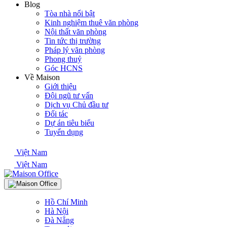
Blog
Tòa nhà nổi bật
Kinh nghiệm thuê văn phòng
Nội thất văn phòng
Tin tức thị trường
Pháp lý văn phòng
Phong thuỷ
Góc HCNS
Về Maison
Giới thiệu
Đội ngũ tư vấn
Dịch vụ Chủ đầu tư
Đối tác
Dự án tiêu biểu
Tuyển dụng
Việt Nam
Việt Nam
Hồ Chí Minh
Hà Nội
Đà Nẵng