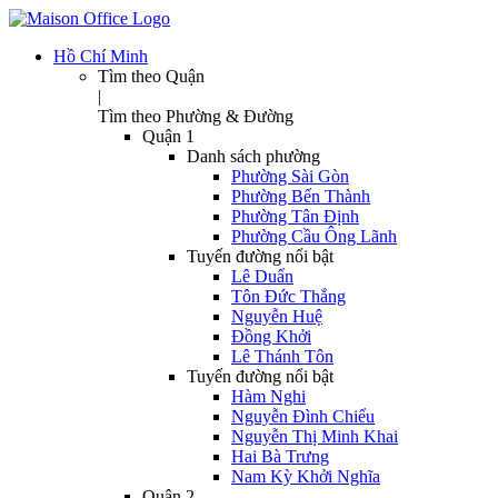
Hồ Chí Minh
Tìm theo Quận
|
Tìm theo Phường & Đường
Quận 1
Danh sách phường
Phường Sài Gòn
Phường Bến Thành
Phường Tân Định
Phường Cầu Ông Lãnh
Tuyến đường nổi bật
Lê Duẩn
Tôn Đức Thắng
Nguyễn Huệ
Đồng Khởi
Lê Thánh Tôn
Tuyến đường nổi bật
Hàm Nghi
Nguyễn Đình Chiểu
Nguyễn Thị Minh Khai
Hai Bà Trưng
Nam Kỳ Khởi Nghĩa
Quận 2