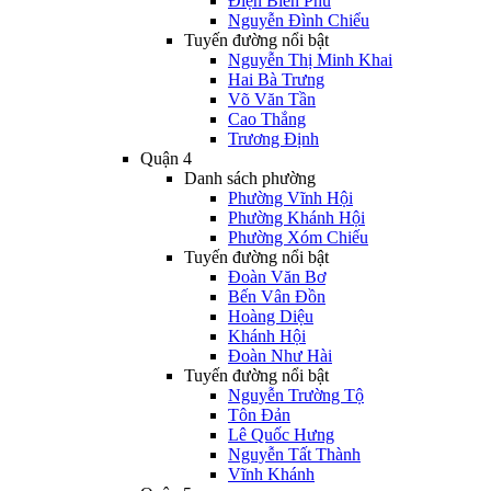
Điện Biên Phủ
Nguyễn Đình Chiểu
Tuyến đường nổi bật
Nguyễn Thị Minh Khai
Hai Bà Trưng
Võ Văn Tần
Cao Thắng
Trương Định
Quận 4
Danh sách phường
Phường Vĩnh Hội
Phường Khánh Hội
Phường Xóm Chiếu
Tuyến đường nổi bật
Đoàn Văn Bơ
Bến Vân Đồn
Hoàng Diệu
Khánh Hội
Đoàn Như Hài
Tuyến đường nổi bật
Nguyễn Trường Tộ
Tôn Đản
Lê Quốc Hưng
Nguyễn Tất Thành
Vĩnh Khánh