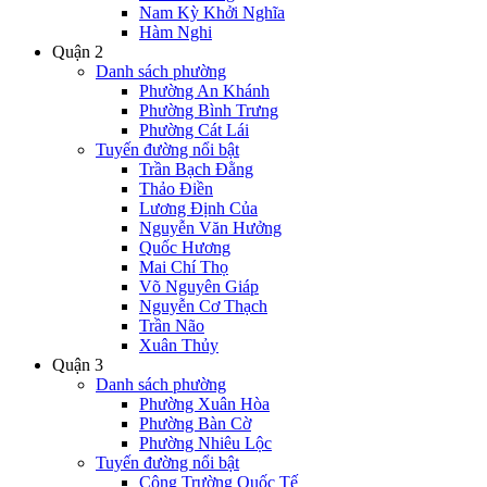
Nam Kỳ Khởi Nghĩa
Hàm Nghi
Quận 2
Danh sách phường
Phường An Khánh
Phường Bình Trưng
Phường Cát Lái
Tuyến đường nổi bật
Trần Bạch Đằng
Thảo Điền
Lương Định Của
Nguyễn Văn Hưởng
Quốc Hương
Mai Chí Thọ
Võ Nguyên Giáp
Nguyễn Cơ Thạch
Trần Não
Xuân Thủy
Quận 3
Danh sách phường
Phường Xuân Hòa
Phường Bàn Cờ
Phường Nhiêu Lộc
Tuyến đường nổi bật
Công Trường Quốc Tế