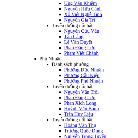
Ung Văn Khiêm
Nguyễn Hữu Cảnh
Xô Viết Nghệ Tĩnh
Nguyễn Gia Trí
Tuyến đường nổi bật
Nguyễn Cửu Vân
Tân Cảng
Lê Văn Duyệt
Phan Đăng Lưu
Phạm Viết Chánh
Phú Nhuận
Danh sách phường
Phường Đức Nhuận
Phường Cầu Kiệu
Phường Phú Nhuận
Tuyến đường nổi bật
Nguyễn Văn Trỗi
Phan Đăng Lưu
Phan Xích Long
Huỳnh Văn Bánh
Trần Huy Liệu
Tuyến đường nổi bật
Hoàng Văn Thụ
Trương Quốc Dung
Nguyễn Trọng Tuyển