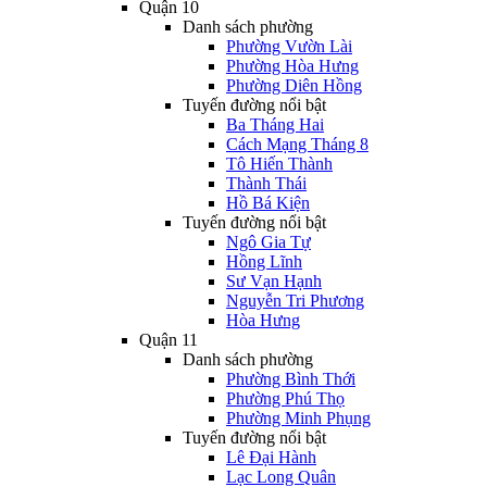
Quận 10
Danh sách phường
Phường Vườn Lài
Phường Hòa Hưng
Phường Diên Hồng
Tuyến đường nổi bật
Ba Tháng Hai
Cách Mạng Tháng 8
Tô Hiến Thành
Thành Thái
Hồ Bá Kiện
Tuyến đường nổi bật
Ngô Gia Tự
Hồng Lĩnh
Sư Vạn Hạnh
Nguyễn Tri Phương
Hòa Hưng
Quận 11
Danh sách phường
Phường Bình Thới
Phường Phú Thọ
Phường Minh Phụng
Tuyến đường nổi bật
Lê Đại Hành
Lạc Long Quân