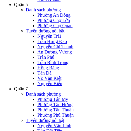
Quận 5
Danh sách phường
Phường An Đông
Phường Chợ Lớn
Phường Chợ Quán
Tuyến đường nổi bật
Nguyễn Trãi
Trần Hưng Đạo
Nguyễn Chí Thanh
An Dương Vương
Trần Phú
Trần Bình Trọng
Hồng Bàng
Tản Đà
Võ Văn Kiệt
Nguyễn Biểu
Quận 7
Danh sách phường
Phường Tân Mỹ
Phường Tân Hưng
Phường Tân Thuận
Phường Phú Thuận
Tuyến đường nổi bật
Nguyễn Văn Linh
Tôn Dật Tiên