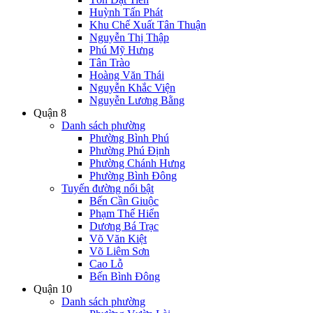
Huỳnh Tấn Phát
Khu Chế Xuất Tân Thuận
Nguyễn Thị Thập
Phú Mỹ Hưng
Tân Trào
Hoàng Văn Thái
Nguyễn Khắc Viện
Nguyễn Lương Bằng
Quận 8
Danh sách phường
Phường Bình Phú
Phường Phú Định
Phường Chánh Hưng
Phường Bình Đông
Tuyến đường nổi bật
Bến Cần Giuộc
Phạm Thế Hiển
Dương Bá Trạc
Võ Văn Kiệt
Võ Liêm Sơn
Cao Lỗ
Bến Bình Đông
Quận 10
Danh sách phường