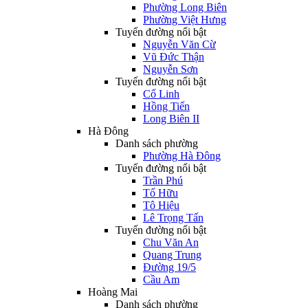
Phường Long Biên
Phường Việt Hưng
Tuyến đường nổi bật
Nguyễn Văn Cừ
Vũ Đức Thận
Nguyễn Sơn
Tuyến đường nổi bật
Cổ Linh
Hồng Tiến
Long Biên II
Hà Đông
Danh sách phường
Phường Hà Đông
Tuyến đường nổi bật
Trần Phú
Tố Hữu
Tô Hiệu
Lê Trọng Tấn
Tuyến đường nổi bật
Chu Văn An
Quang Trung
Đường 19/5
Cầu Am
Hoàng Mai
Danh sách phường