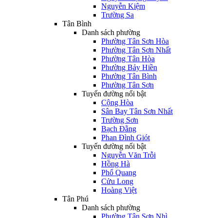
Nguyễn Kiệm
Trường Sa
Tân Bình
Danh sách phường
Phường Tân Sơn Hòa
Phường Tân Sơn Nhất
Phường Tân Hòa
Phường Bảy Hiền
Phường Tân Bình
Phường Tân Sơn
Tuyến đường nổi bật
Cộng Hòa
Sân Bay Tân Sơn Nhất
Trường Sơn
Bạch Đằng
Phan Đình Giót
Tuyến đường nổi bật
Nguyễn Văn Trỗi
Hồng Hà
Phổ Quang
Cửu Long
Hoàng Việt
Tân Phú
Danh sách phường
Phường Tân Sơn Nhì