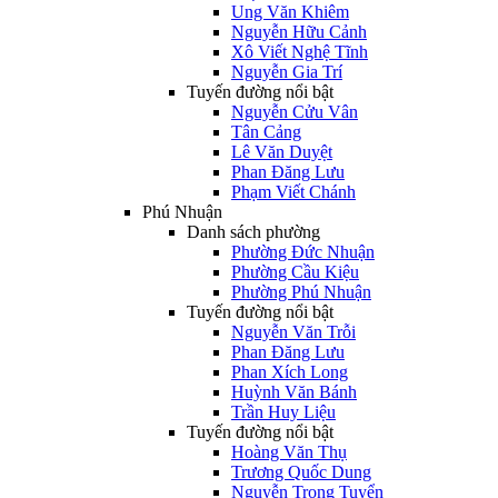
Ung Văn Khiêm
Nguyễn Hữu Cảnh
Xô Viết Nghệ Tĩnh
Nguyễn Gia Trí
Tuyến đường nổi bật
Nguyễn Cửu Vân
Tân Cảng
Lê Văn Duyệt
Phan Đăng Lưu
Phạm Viết Chánh
Phú Nhuận
Danh sách phường
Phường Đức Nhuận
Phường Cầu Kiệu
Phường Phú Nhuận
Tuyến đường nổi bật
Nguyễn Văn Trỗi
Phan Đăng Lưu
Phan Xích Long
Huỳnh Văn Bánh
Trần Huy Liệu
Tuyến đường nổi bật
Hoàng Văn Thụ
Trương Quốc Dung
Nguyễn Trọng Tuyển