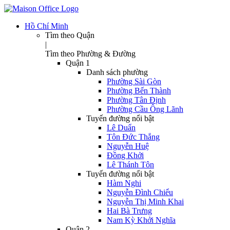
Hồ Chí Minh
Tìm theo Quận
|
Tìm theo Phường & Đường
Quận 1
Danh sách phường
Phường Sài Gòn
Phường Bến Thành
Phường Tân Định
Phường Cầu Ông Lãnh
Tuyến đường nổi bật
Lê Duẩn
Tôn Đức Thắng
Nguyễn Huệ
Đồng Khởi
Lê Thánh Tôn
Tuyến đường nổi bật
Hàm Nghi
Nguyễn Đình Chiểu
Nguyễn Thị Minh Khai
Hai Bà Trưng
Nam Kỳ Khởi Nghĩa
Quận 2