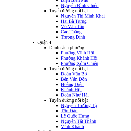
Điện Biên Phủ
Nguyễn Đình Chiểu
Tuyến đường nổi bật
Nguyễn Thị Minh Khai
Hai Bà Trưng
Võ Văn Tần
Cao Thắng
Trương Định
Quận 4
Danh sách phường
Phường Vĩnh Hội
Phường Khánh Hội
Phường Xóm Chiếu
Tuyến đường nổi bật
Đoàn Văn Bơ
Bến Vân Đồn
Hoàng Diệu
Khánh Hội
Đoàn Như Hài
Tuyến đường nổi bật
Nguyễn Trường Tộ
Tôn Đản
Lê Quốc Hưng
Nguyễn Tất Thành
Vĩnh Khánh