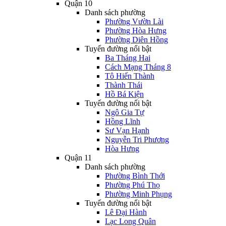
Quận 10
Danh sách phường
Phường Vườn Lài
Phường Hòa Hưng
Phường Diên Hồng
Tuyến đường nổi bật
Ba Tháng Hai
Cách Mạng Tháng 8
Tô Hiến Thành
Thành Thái
Hồ Bá Kiện
Tuyến đường nổi bật
Ngô Gia Tự
Hồng Lĩnh
Sư Vạn Hạnh
Nguyễn Tri Phương
Hòa Hưng
Quận 11
Danh sách phường
Phường Bình Thới
Phường Phú Thọ
Phường Minh Phụng
Tuyến đường nổi bật
Lê Đại Hành
Lạc Long Quân