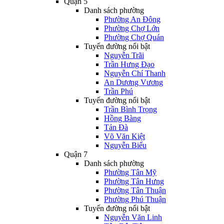
Quận 5
Danh sách phường
Phường An Đông
Phường Chợ Lớn
Phường Chợ Quán
Tuyến đường nổi bật
Nguyễn Trãi
Trần Hưng Đạo
Nguyễn Chí Thanh
An Dương Vương
Trần Phú
Tuyến đường nổi bật
Trần Bình Trọng
Hồng Bàng
Tản Đà
Võ Văn Kiệt
Nguyễn Biểu
Quận 7
Danh sách phường
Phường Tân Mỹ
Phường Tân Hưng
Phường Tân Thuận
Phường Phú Thuận
Tuyến đường nổi bật
Nguyễn Văn Linh