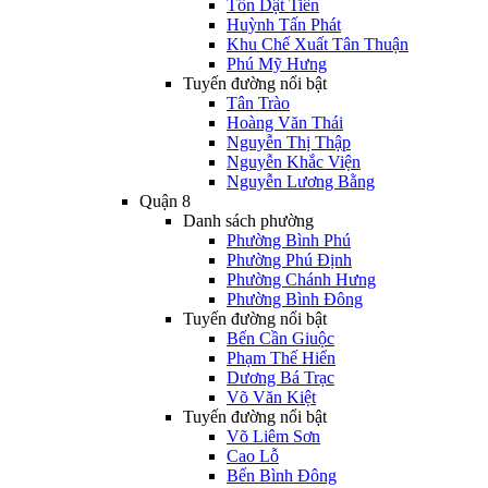
Tôn Dật Tiên
Huỳnh Tấn Phát
Khu Chế Xuất Tân Thuận
Phú Mỹ Hưng
Tuyến đường nổi bật
Tân Trào
Hoàng Văn Thái
Nguyễn Thị Thập
Nguyễn Khắc Viện
Nguyễn Lương Bằng
Quận 8
Danh sách phường
Phường Bình Phú
Phường Phú Định
Phường Chánh Hưng
Phường Bình Đông
Tuyến đường nổi bật
Bến Cần Giuộc
Phạm Thế Hiển
Dương Bá Trạc
Võ Văn Kiệt
Tuyến đường nổi bật
Võ Liêm Sơn
Cao Lỗ
Bến Bình Đông