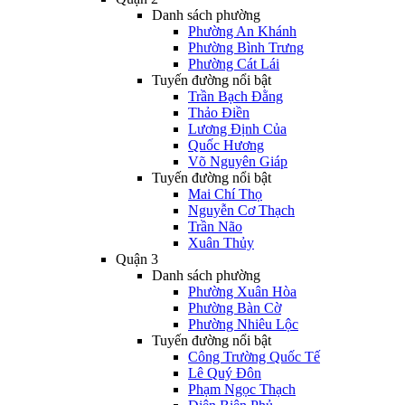
Danh sách phường
Phường An Khánh
Phường Bình Trưng
Phường Cát Lái
Tuyến đường nổi bật
Trần Bạch Đằng
Thảo Điền
Lương Định Của
Quốc Hương
Võ Nguyên Giáp
Tuyến đường nổi bật
Mai Chí Thọ
Nguyễn Cơ Thạch
Trần Não
Xuân Thủy
Quận 3
Danh sách phường
Phường Xuân Hòa
Phường Bàn Cờ
Phường Nhiêu Lộc
Tuyến đường nổi bật
Công Trường Quốc Tế
Lê Quý Đôn
Phạm Ngọc Thạch