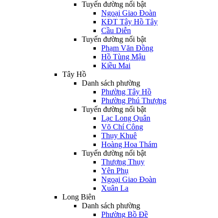
Tuyến đường nổi bật
Ngoại Giao Đoàn
KĐT Tây Hồ Tây
Cầu Diễn
Tuyến đường nổi bật
Phạm Văn Đồng
Hồ Tùng Mậu
Kiều Mai
Tây Hồ
Danh sách phường
Phường Tây Hồ
Phường Phú Thượng
Tuyến đường nổi bật
Lạc Long Quân
Võ Chí Công
Thụy Khuê
Hoàng Hoa Thám
Tuyến đường nổi bật
Thượng Thụy
Yên Phụ
Ngoại Giao Đoàn
Xuân La
Long Biên
Danh sách phường
Phường Bồ Đề