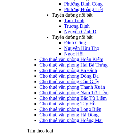
Phường Định Công
Phường Hoàng Liệt
Tuyến đường nổi bật
Tam Trinh
Trương Định
Nguyễn Cảnh Dị
Tuyến đường nổi bật
Định Công
Nguyễn Hữu Thọ
Ngọc Hồi
Cho thuê văn phòng Hoàn Kiếm
Cho thuê văn phòng Hai Bà Trưng
Cho thuê văn phòng Ba Đình
Cho thuê văn phòng Đống Đa
Cho thuê văn phòng Cầu Giấy
Cho thuê văn phòng Thanh Xuân
Cho thuê văn phòng Nam Từ Liêm
Cho thuê văn phòng Bắc Từ Liêm
Cho thuê văn phòng Tây Hồ
Cho thuê văn phòng Long Biên
Cho thuê văn phòng Hà Đông
Cho thuê văn phòng Hoàng Mai
Tìm theo loại