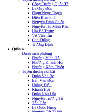
Công Trường Quốc Tế
Lê Quý Đôn
Phạm Ngọc Thạch
Điện Biên Phủ
Nguyễn Đình Chiểu
Nguyễn Thị Minh Khai
Hai Bà Trưng
Võ Văn Tần
Cao Thắng
Trương Định
Quận 4
Danh sách phường
Phường Vĩnh Hội
Phường Khánh Hội
Phường Xóm Chiếu
Tuyến đường nổi bật
Đoàn Văn Bơ
Bến Vân Đồn
Hoàng Diệu
Khánh Hội
Đoàn Như Hài
Nguyễn Trường Tộ
Tôn Đản
Lê Quốc Hưng
Nguyễn Tất Thành