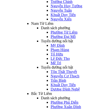
Trường Chinh
Nguyễn Huy Tưởng
Nguyễn Tuân
Khuất Duy Tiến
Nguyễn Xiển
Nam Từ Liêm
Danh sách phường
Phường Từ Liêm
Phường Đại Mỗ
Tuyến đường nổi bật
Mỹ Đình
Phạm Hùng
Tố Hữu
Lê Đức Thọ
Mễ Trì
Tuyến đường nổi bật
Tôn Thất Thuyết
Nguyễn Cơ Thạch
Trần Bình
Khuất Duy Tiến
Dương Đình Nghệ
Bắc Từ Liêm
Danh sách phường
Phường Phú Diễn
Phường Xuân Đỉnh