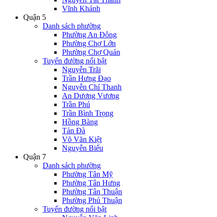
Vĩnh Khánh
Quận 5
Danh sách phường
Phường An Đông
Phường Chợ Lớn
Phường Chợ Quán
Tuyến đường nổi bật
Nguyễn Trãi
Trần Hưng Đạo
Nguyễn Chí Thanh
An Dương Vương
Trần Phú
Trần Bình Trọng
Hồng Bàng
Tản Đà
Võ Văn Kiệt
Nguyễn Biểu
Quận 7
Danh sách phường
Phường Tân Mỹ
Phường Tân Hưng
Phường Tân Thuận
Phường Phú Thuận
Tuyến đường nổi bật