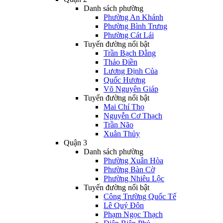
Danh sách phường
Phường An Khánh
Phường Bình Trưng
Phường Cát Lái
Tuyến đường nổi bật
Trần Bạch Đằng
Thảo Điền
Lương Định Của
Quốc Hương
Võ Nguyên Giáp
Tuyến đường nổi bật
Mai Chí Thọ
Nguyễn Cơ Thạch
Trần Não
Xuân Thủy
Quận 3
Danh sách phường
Phường Xuân Hòa
Phường Bàn Cờ
Phường Nhiêu Lộc
Tuyến đường nổi bật
Công Trường Quốc Tế
Lê Quý Đôn
Phạm Ngọc Thạch