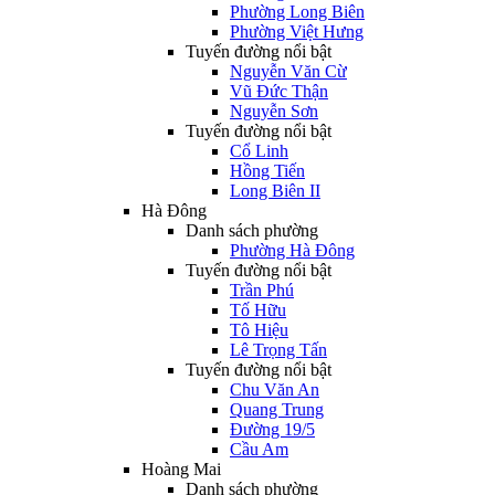
Phường Long Biên
Phường Việt Hưng
Tuyến đường nổi bật
Nguyễn Văn Cừ
Vũ Đức Thận
Nguyễn Sơn
Tuyến đường nổi bật
Cổ Linh
Hồng Tiến
Long Biên II
Hà Đông
Danh sách phường
Phường Hà Đông
Tuyến đường nổi bật
Trần Phú
Tố Hữu
Tô Hiệu
Lê Trọng Tấn
Tuyến đường nổi bật
Chu Văn An
Quang Trung
Đường 19/5
Cầu Am
Hoàng Mai
Danh sách phường