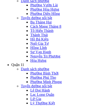
Danh sách phường
Phường Vườn Lài
Phường Hòa Hưng
Phường Diên Hồng
Tuyến đường nổi bật
Ba Tháng Hai
Cách Mạng Tháng 8
Tô Hiến Thành
Thành Thái
Hồ Bá Kiện
Ngô Gia Tự
Hồng Lĩnh
Sư Vạn Hạnh
Nguyễn Tri Phương
Hòa Hưng
Quận 11
Danh sách phường
Phường Bình Thới
Phường Phú Thọ
Phường Minh Phụng
Tuyến đường nổi bật
Lê Đại Hành
Lạc Long Quân
Lữ Gia
Lý Thường Kiệt