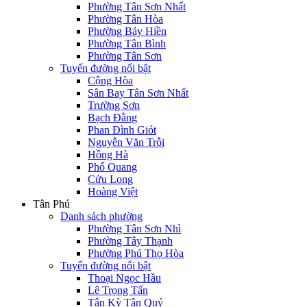
Phường Tân Sơn Nhất
Phường Tân Hòa
Phường Bảy Hiền
Phường Tân Bình
Phường Tân Sơn
Tuyến đường nổi bật
Cộng Hòa
Sân Bay Tân Sơn Nhất
Trường Sơn
Bạch Đằng
Phan Đình Giót
Nguyễn Văn Trỗi
Hồng Hà
Phổ Quang
Cửu Long
Hoàng Việt
Tân Phú
Danh sách phường
Phường Tân Sơn Nhì
Phường Tây Thạnh
Phường Phú Thọ Hòa
Tuyến đường nổi bật
Thoại Ngọc Hầu
Lê Trọng Tấn
Tân Kỳ Tân Quý