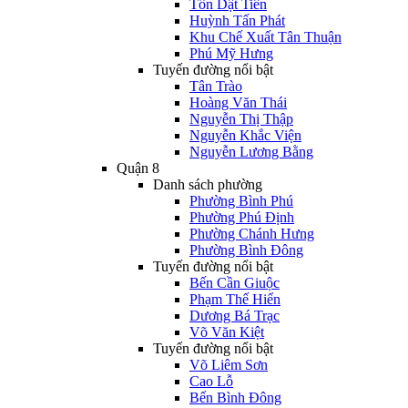
Tôn Dật Tiên
Huỳnh Tấn Phát
Khu Chế Xuất Tân Thuận
Phú Mỹ Hưng
Tuyến đường nổi bật
Tân Trào
Hoàng Văn Thái
Nguyễn Thị Thập
Nguyễn Khắc Viện
Nguyễn Lương Bằng
Quận 8
Danh sách phường
Phường Bình Phú
Phường Phú Định
Phường Chánh Hưng
Phường Bình Đông
Tuyến đường nổi bật
Bến Cần Giuộc
Phạm Thế Hiển
Dương Bá Trạc
Võ Văn Kiệt
Tuyến đường nổi bật
Võ Liêm Sơn
Cao Lỗ
Bến Bình Đông