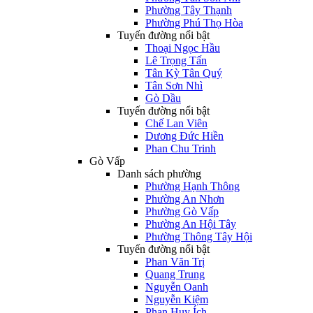
Phường Tây Thạnh
Phường Phú Thọ Hòa
Tuyến đường nổi bật
Thoại Ngọc Hầu
Lê Trọng Tấn
Tân Kỳ Tân Quý
Tân Sơn Nhì
Gò Dầu
Tuyến đường nổi bật
Chế Lan Viên
Dương Đức Hiền
Phan Chu Trinh
Gò Vấp
Danh sách phường
Phường Hạnh Thông
Phường An Nhơn
Phường Gò Vấp
Phường An Hội Tây
Phường Thông Tây Hội
Tuyến đường nổi bật
Phan Văn Trị
Quang Trung
Nguyễn Oanh
Nguyễn Kiệm
Phan Huy Ích