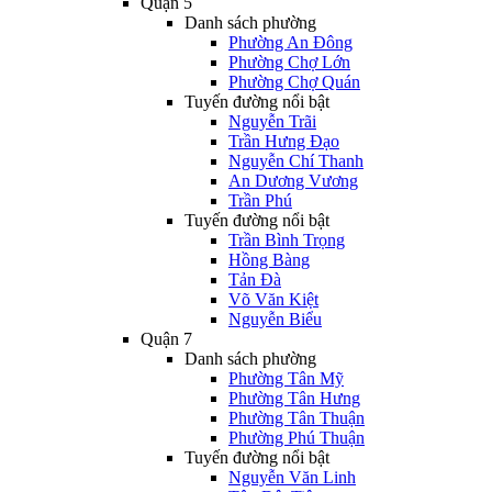
Quận 5
Danh sách phường
Phường An Đông
Phường Chợ Lớn
Phường Chợ Quán
Tuyến đường nổi bật
Nguyễn Trãi
Trần Hưng Đạo
Nguyễn Chí Thanh
An Dương Vương
Trần Phú
Tuyến đường nổi bật
Trần Bình Trọng
Hồng Bàng
Tản Đà
Võ Văn Kiệt
Nguyễn Biểu
Quận 7
Danh sách phường
Phường Tân Mỹ
Phường Tân Hưng
Phường Tân Thuận
Phường Phú Thuận
Tuyến đường nổi bật
Nguyễn Văn Linh