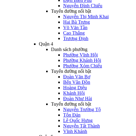
Điện Biên Phủ
Nguyễn Đình Chiểu
Tuyến đường nổi bật
Nguyễn Thị Minh Khai
Hai Bà Trưng
Võ Văn Tần
Cao Thắng
Trương Định
Quận 4
Danh sách phường
Phường Vĩnh Hội
Phường Khánh Hội
Phường Xóm Chiếu
Tuyến đường nổi bật
Đoàn Văn Bơ
Bến Vân Đồn
Hoàng Diệu
Khánh Hội
Đoàn Như Hài
Tuyến đường nổi bật
Nguyễn Trường Tộ
Tôn Đản
Lê Quốc Hưng
Nguyễn Tất Thành
Vĩnh Khánh