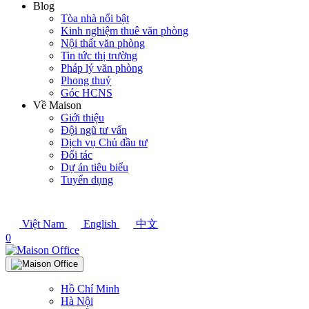
Blog
Tòa nhà nổi bật
Kinh nghiệm thuê văn phòng
Nội thất văn phòng
Tin tức thị trường
Pháp lý văn phòng
Phong thuỷ
Góc HCNS
Về Maison
Giới thiệu
Đội ngũ tư vấn
Dịch vụ Chủ đầu tư
Đối tác
Dự án tiêu biểu
Tuyển dụng
Việt Nam
English
中文
0
Hồ Chí Minh
Hà Nội