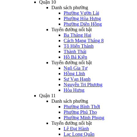
Quận 10
Danh sách phường
Phường Vườn Lài
Phường Hòa Hưng
Phường Diên Hồng
Tuyến đường nổi bật
Ba Tháng Hai
Cách Mạng Tháng 8
Tô Hiến Thành
Thành Thái
Hồ Bá Kiện
Tuyến đường nổi bật
Ngô Gia Tự
Hồng Lĩnh
Sư Vạn Hạnh
Nguyễn Tri Phương
Hòa Hưng
Quận 11
Danh sách phường
Phường Bình Thới
Phường Phú Thọ
Phường Minh Phụng
Tuyến đường nổi bật
Lê Đại Hành
Lạc Long Quân