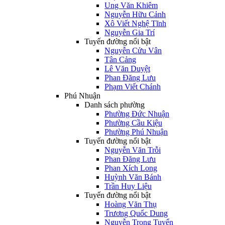
Ung Văn Khiêm
Nguyễn Hữu Cảnh
Xô Viết Nghệ Tĩnh
Nguyễn Gia Trí
Tuyến đường nổi bật
Nguyễn Cửu Vân
Tân Cảng
Lê Văn Duyệt
Phan Đăng Lưu
Phạm Viết Chánh
Phú Nhuận
Danh sách phường
Phường Đức Nhuận
Phường Cầu Kiệu
Phường Phú Nhuận
Tuyến đường nổi bật
Nguyễn Văn Trỗi
Phan Đăng Lưu
Phan Xích Long
Huỳnh Văn Bánh
Trần Huy Liệu
Tuyến đường nổi bật
Hoàng Văn Thụ
Trương Quốc Dung
Nguyễn Trọng Tuyển