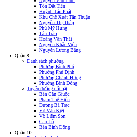
Nguyễn Văn Linh
Tôn Dật Tiên
Huỳnh Tấn Phát
Khu Chế Xuất Tân Thuận
Nguyễn Thị Thập
Phú Mỹ Hưng
Tân Trào
Hoàng Văn Thái
Nguyễn Khắc Viện
Nguyễn Lương Bằng
Quận 8
Danh sách phường
Phường Bình Phú
Phường Phú Định
Phường Chánh Hưng
Phường Bình Đông
Tuyến đường nổi bật
Bến Cần Giuộc
Phạm Thế Hiển
Dương Bá Trạc
Võ Văn Kiệt
Võ Liêm Sơn
Cao Lỗ
Bến Bình Đông
Quận 10