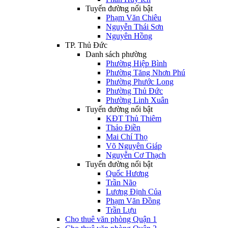
Tuyến đường nổi bật
Phạm Văn Chiêu
Nguyễn Thái Sơn
Nguyên Hồng
TP. Thủ Đức
Danh sách phường
Phường Hiệp Bình
Phường Tăng Nhơn Phú
Phường Phước Long
Phường Thủ Đức
Phường Linh Xuân
Tuyến đường nổi bật
KĐT Thủ Thiêm
Thảo Điền
Mai Chí Thọ
Võ Nguyên Giáp
Nguyễn Cơ Thạch
Tuyến đường nổi bật
Quốc Hương
Trần Não
Lương Định Của
Phạm Văn Đồng
Trần Lựu
Cho thuê văn phòng Quận 1