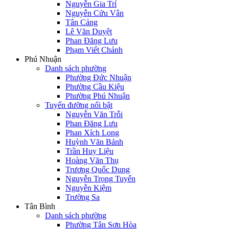
Nguyễn Gia Trí
Nguyễn Cửu Vân
Tân Cảng
Lê Văn Duyệt
Phan Đăng Lưu
Phạm Viết Chánh
Phú Nhuận
Danh sách phường
Phường Đức Nhuận
Phường Cầu Kiệu
Phường Phú Nhuận
Tuyến đường nổi bật
Nguyễn Văn Trỗi
Phan Đăng Lưu
Phan Xích Long
Huỳnh Văn Bánh
Trần Huy Liệu
Hoàng Văn Thụ
Trương Quốc Dung
Nguyễn Trọng Tuyển
Nguyễn Kiệm
Trường Sa
Tân Bình
Danh sách phường
Phường Tân Sơn Hòa