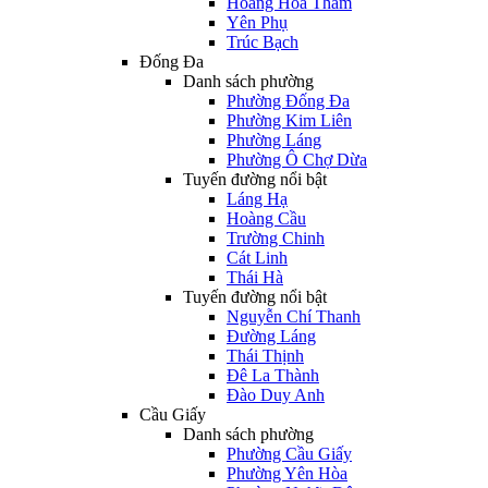
Hoàng Hoa Thám
Yên Phụ
Trúc Bạch
Đống Đa
Danh sách phường
Phường Đống Đa
Phường Kim Liên
Phường Láng
Phường Ô Chợ Dừa
Tuyến đường nổi bật
Láng Hạ
Hoàng Cầu
Trường Chinh
Cát Linh
Thái Hà
Tuyến đường nổi bật
Nguyễn Chí Thanh
Đường Láng
Thái Thịnh
Đê La Thành
Đào Duy Anh
Cầu Giấy
Danh sách phường
Phường Cầu Giấy
Phường Yên Hòa