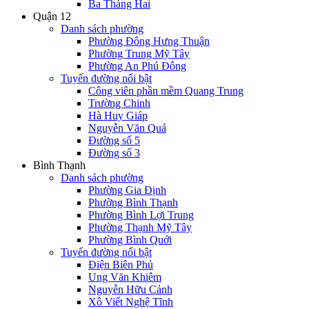
Ba Tháng Hai
Quận 12
Danh sách phường
Phường Đông Hưng Thuận
Phường Trung Mỹ Tây
Phường An Phú Đông
Tuyến đường nổi bật
Công viên phần mềm Quang Trung
Trường Chinh
Hà Huy Giáp
Nguyễn Văn Quá
Đường số 5
Đường số 3
Bình Thạnh
Danh sách phường
Phường Gia Định
Phường Bình Thạnh
Phường Bình Lợi Trung
Phường Thạnh Mỹ Tây
Phường Bình Quới
Tuyến đường nổi bật
Điện Biên Phủ
Ung Văn Khiêm
Nguyễn Hữu Cảnh
Xô Viết Nghệ Tĩnh