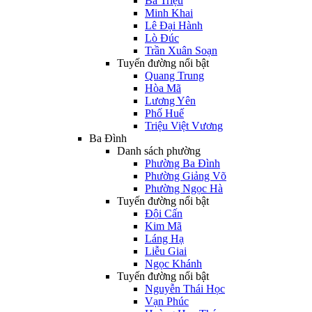
Bà Triệu
Minh Khai
Lê Đại Hành
Lò Đúc
Trần Xuân Soạn
Tuyến đường nổi bật
Quang Trung
Hòa Mã
Lương Yên
Phố Huế
Triệu Việt Vương
Ba Đình
Danh sách phường
Phường Ba Đình
Phường Giảng Võ
Phường Ngọc Hà
Tuyến đường nổi bật
Đội Cấn
Kim Mã
Láng Hạ
Liễu Giai
Ngọc Khánh
Tuyến đường nổi bật
Nguyễn Thái Học
Vạn Phúc