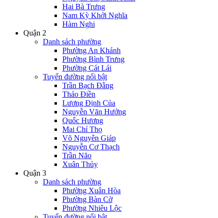
Hai Bà Trưng
Nam Kỳ Khởi Nghĩa
Hàm Nghi
Quận 2
Danh sách phường
Phường An Khánh
Phường Bình Trưng
Phường Cát Lái
Tuyến đường nổi bật
Trần Bạch Đằng
Thảo Điền
Lương Định Của
Nguyễn Văn Hưởng
Quốc Hương
Mai Chí Thọ
Võ Nguyên Giáp
Nguyễn Cơ Thạch
Trần Não
Xuân Thủy
Quận 3
Danh sách phường
Phường Xuân Hòa
Phường Bàn Cờ
Phường Nhiêu Lộc
Tuyến đường nổi bật