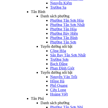
Nguyễn Kiệm
Trường Sa
Tân Bình
Danh sách phường
Phường Tân Sơn Hòa
Phường Tân Sơn Nhất
Phường Tân Hòa
Phường Bảy Hiền
Phường Tân Bình
Phường Tân Sơn
Tuyến đường nổi bật
Cộng Hòa
Sân Bay Tân Sơn Nhất
Trường Sơn
Bạch Đằng
Phan Đình Giót
Tuyến đường nổi bật
Nguyễn Văn Trỗi
Hồng Hà
Phổ Quang
Cửu Long
Hoàng Việt
Tân Phú
Danh sách phường
Phường Tân Sơn Nhì