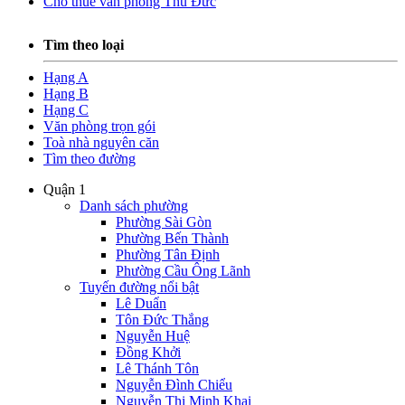
Cho thuê văn phòng Thủ Đức
Tìm theo loại
Hạng A
Hạng B
Hạng C
Văn phòng trọn gói
Toà nhà nguyên căn
Tìm theo đường
Quận 1
Danh sách phường
Phường Sài Gòn
Phường Bến Thành
Phường Tân Định
Phường Cầu Ông Lãnh
Tuyến đường nổi bật
Lê Duẩn
Tôn Đức Thắng
Nguyễn Huệ
Đồng Khởi
Lê Thánh Tôn
Nguyễn Đình Chiểu
Nguyễn Thị Minh Khai