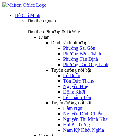
Hồ Chí Minh
Tìm theo Quận
|
Tìm theo Phường & Đường
Quận 1
Danh sách phường
Phường Sài Gòn
Phường Bến Thành
Phường Tân Định
Phường Cầu Ông Lãnh
Tuyến đường nổi bật
Lê Duẩn
Tôn Đức Thắng
Nguyễn Huệ
Đồng Khởi
Lê Thánh Tôn
Tuyến đường nổi bật
Hàm Nghi
Nguyễn Đình Chiểu
Nguyễn Thị Minh Khai
Hai Bà Trưng
Nam Kỳ Khởi Nghĩa
Quận 2