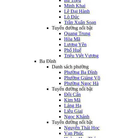
Bà Triệu
Minh Khai
Lê Đại Hành
Lò Đúc
Trần Xuân Soạn
Tuyến đường nổi bật
Quang Trung
Hòa Mã
Lương Yên
Phố Huế
Triệu Việt Vương
Ba Đình
Danh sách phường
Phường Ba Đình
Phường Giảng Võ
Phường Ngọc Hà
Tuyến đường nổi bật
Đội Cấn
Kim Mã
Láng Hạ
Liễu Giai
Ngọc Khánh
Tuyến đường nổi bật
Nguyễn Thái Học
Vạn Phúc