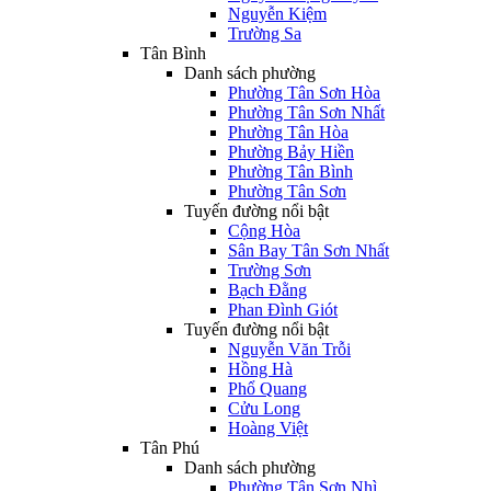
Nguyễn Kiệm
Trường Sa
Tân Bình
Danh sách phường
Phường Tân Sơn Hòa
Phường Tân Sơn Nhất
Phường Tân Hòa
Phường Bảy Hiền
Phường Tân Bình
Phường Tân Sơn
Tuyến đường nổi bật
Cộng Hòa
Sân Bay Tân Sơn Nhất
Trường Sơn
Bạch Đằng
Phan Đình Giót
Tuyến đường nổi bật
Nguyễn Văn Trỗi
Hồng Hà
Phổ Quang
Cửu Long
Hoàng Việt
Tân Phú
Danh sách phường
Phường Tân Sơn Nhì