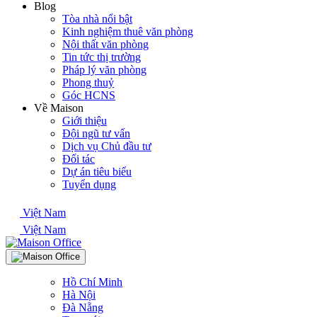
Blog
Tòa nhà nổi bật
Kinh nghiệm thuê văn phòng
Nội thất văn phòng
Tin tức thị trường
Pháp lý văn phòng
Phong thuỷ
Góc HCNS
Về Maison
Giới thiệu
Đội ngũ tư vấn
Dịch vụ Chủ đầu tư
Đối tác
Dự án tiêu biểu
Tuyển dụng
Việt Nam
Việt Nam
Hồ Chí Minh
Hà Nội
Đà Nẵng