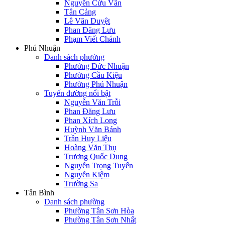
Nguyễn Cửu Vân
Tân Cảng
Lê Văn Duyệt
Phan Đăng Lưu
Phạm Viết Chánh
Phú Nhuận
Danh sách phường
Phường Đức Nhuận
Phường Cầu Kiệu
Phường Phú Nhuận
Tuyến đường nổi bật
Nguyễn Văn Trỗi
Phan Đăng Lưu
Phan Xích Long
Huỳnh Văn Bánh
Trần Huy Liệu
Hoàng Văn Thụ
Trương Quốc Dung
Nguyễn Trọng Tuyển
Nguyễn Kiệm
Trường Sa
Tân Bình
Danh sách phường
Phường Tân Sơn Hòa
Phường Tân Sơn Nhất