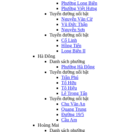
Phường Long Biên
Phường Việt Hưng
Tuyến đường nổi bật
Nguyễn Văn Cừ
Vũ Đức Thận
Nguyễn Sơn
Tuyến đường nổi bật
Cổ Linh
Hồng Tiến
Long Biên II
Hà Đông
Danh sách phường
Phường Hà Đông
Tuyến đường nổi bật
Trần Phú
Tố Hữu
Tô Hiệu
Lê Trọng Tấn
Tuyến đường nổi bật
Chu Văn An
Quang Trung
Đường 19/5
Cầu Am
Hoàng Mai
Danh sách phường