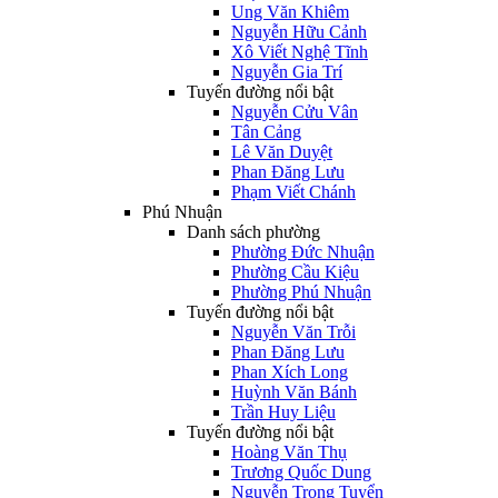
Ung Văn Khiêm
Nguyễn Hữu Cảnh
Xô Viết Nghệ Tĩnh
Nguyễn Gia Trí
Tuyến đường nổi bật
Nguyễn Cửu Vân
Tân Cảng
Lê Văn Duyệt
Phan Đăng Lưu
Phạm Viết Chánh
Phú Nhuận
Danh sách phường
Phường Đức Nhuận
Phường Cầu Kiệu
Phường Phú Nhuận
Tuyến đường nổi bật
Nguyễn Văn Trỗi
Phan Đăng Lưu
Phan Xích Long
Huỳnh Văn Bánh
Trần Huy Liệu
Tuyến đường nổi bật
Hoàng Văn Thụ
Trương Quốc Dung
Nguyễn Trọng Tuyển