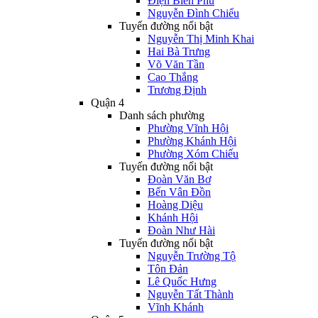
Điện Biên Phủ
Nguyễn Đình Chiểu
Tuyến đường nổi bật
Nguyễn Thị Minh Khai
Hai Bà Trưng
Võ Văn Tần
Cao Thắng
Trương Định
Quận 4
Danh sách phường
Phường Vĩnh Hội
Phường Khánh Hội
Phường Xóm Chiếu
Tuyến đường nổi bật
Đoàn Văn Bơ
Bến Vân Đồn
Hoàng Diệu
Khánh Hội
Đoàn Như Hài
Tuyến đường nổi bật
Nguyễn Trường Tộ
Tôn Đản
Lê Quốc Hưng
Nguyễn Tất Thành
Vĩnh Khánh