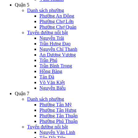
Quận 5
Danh sách phường
Phường An Đông
Phường Chợ Lớn
Phường Chợ Quán
Tuyến đường nổi bật
Nguyễn Trãi
Trần Hưng Đạo
Nguyễn Chí Thanh
An Dương Vương
Trần Phú
Trần Bình Trọng
Hồng Bàng
Tản Đà
Võ Văn Kiệt
Nguyễn Biểu
Quận 7
Danh sách phường
Phường Tân Mỹ
Phường Tân Hưng
Phường Tân Thuận
Phường Phú Thuận
Tuyến đường nổi bật
Nguyễn Văn Linh
Tôn Dật Tiên