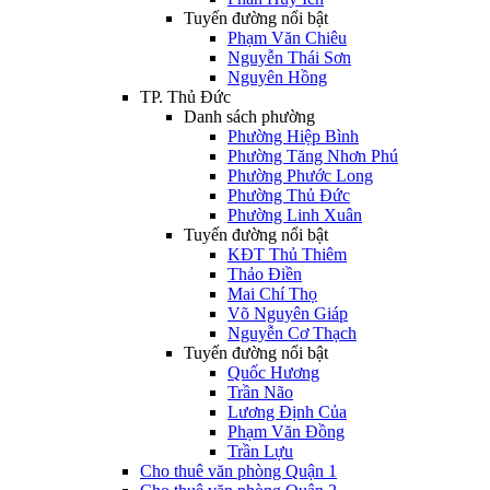
Tuyến đường nổi bật
Phạm Văn Chiêu
Nguyễn Thái Sơn
Nguyên Hồng
TP. Thủ Đức
Danh sách phường
Phường Hiệp Bình
Phường Tăng Nhơn Phú
Phường Phước Long
Phường Thủ Đức
Phường Linh Xuân
Tuyến đường nổi bật
KĐT Thủ Thiêm
Thảo Điền
Mai Chí Thọ
Võ Nguyên Giáp
Nguyễn Cơ Thạch
Tuyến đường nổi bật
Quốc Hương
Trần Não
Lương Định Của
Phạm Văn Đồng
Trần Lựu
Cho thuê văn phòng Quận 1