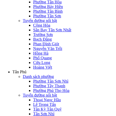
Phường Tân Hòa
Phường Bảy Hiền
Phường Tân Bình
Phường Tân Sơn
Tuyến đường nổi bật
Cộng Hòa
Sân Bay Tân Sơn Nhất
Trường Sơn
Bạch Đằng
Phan Đình Giót
Nguyễn Văn Trỗi
Hồng Hà
Phổ Quang
Cửu Long
Hoàng Việt
Tân Phú
Danh sách phường
Phường Tân Sơn Nhì
Phường Tây Thạnh
Phường Phú Thọ Hòa
Tuyến đường nổi bật
Thoại Ngọc Hầu
Lê Trọng Tấn
Tân Kỳ Tân Quý
Tân Sơn Nhì