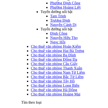
Phường Định Công
Phường Hoàng Liệt
Tuyến đường nổi bật
Tam Trinh
Trương Định
Nguyễn Cảnh Dị
Tuyến đường nổi bật
Định Công
Nguyễn Hữu Thọ
Ngọc Hồi
Cho thuê văn phòng Hoàn Kiếm
Cho thuê văn phòng Hai Bà Trưng
Cho thuê văn phòng Ba Đình
Cho thuê văn phòng Đống Đa
Cho thuê văn phòng Cầu Giấy
Cho thuê văn phòng Thanh Xuân
Cho thuê văn phòng Nam Từ Liêm
Cho thuê văn phòng Bắc Từ Liêm
Cho thuê văn phòng Tây Hồ
Cho thuê văn phòng Long Biên
Cho thuê văn phòng Hà Đông
Cho thuê văn phòng Hoàng Mai
Tìm theo loại