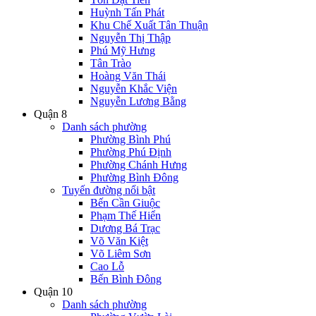
Huỳnh Tấn Phát
Khu Chế Xuất Tân Thuận
Nguyễn Thị Thập
Phú Mỹ Hưng
Tân Trào
Hoàng Văn Thái
Nguyễn Khắc Viện
Nguyễn Lương Bằng
Quận 8
Danh sách phường
Phường Bình Phú
Phường Phú Định
Phường Chánh Hưng
Phường Bình Đông
Tuyến đường nổi bật
Bến Cần Giuộc
Phạm Thế Hiển
Dương Bá Trạc
Võ Văn Kiệt
Võ Liêm Sơn
Cao Lỗ
Bến Bình Đông
Quận 10
Danh sách phường