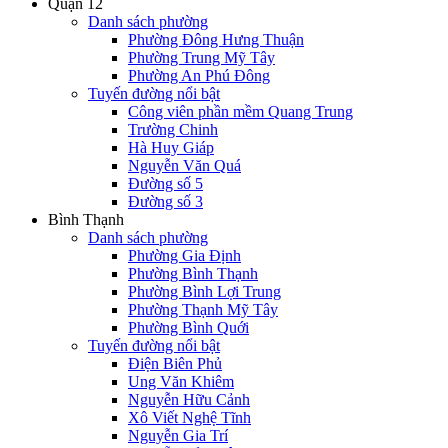
Quận 12
Danh sách phường
Phường Đông Hưng Thuận
Phường Trung Mỹ Tây
Phường An Phú Đông
Tuyến đường nổi bật
Công viên phần mềm Quang Trung
Trường Chinh
Hà Huy Giáp
Nguyễn Văn Quá
Đường số 5
Đường số 3
Bình Thạnh
Danh sách phường
Phường Gia Định
Phường Bình Thạnh
Phường Bình Lợi Trung
Phường Thạnh Mỹ Tây
Phường Bình Quới
Tuyến đường nổi bật
Điện Biên Phủ
Ung Văn Khiêm
Nguyễn Hữu Cảnh
Xô Viết Nghệ Tĩnh
Nguyễn Gia Trí