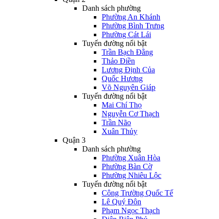
Danh sách phường
Phường An Khánh
Phường Bình Trưng
Phường Cát Lái
Tuyến đường nổi bật
Trần Bạch Đằng
Thảo Điền
Lương Định Của
Quốc Hương
Võ Nguyên Giáp
Tuyến đường nổi bật
Mai Chí Thọ
Nguyễn Cơ Thạch
Trần Não
Xuân Thủy
Quận 3
Danh sách phường
Phường Xuân Hòa
Phường Bàn Cờ
Phường Nhiêu Lộc
Tuyến đường nổi bật
Công Trường Quốc Tế
Lê Quý Đôn
Phạm Ngọc Thạch