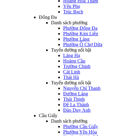
Hoàng Hoa Thám
Yên Phụ
Trúc Bạch
Đống Đa
Danh sách phường
Phường Đống Đa
Phường Kim Liên
Phường Láng
Phường Ô Chợ Dừa
Tuyến đường nổi bật
Láng Hạ
Hoàng Cầu
Trường Chinh
Cát Linh
Thái Hà
Tuyến đường nổi bật
Nguyễn Chí Thanh
Đường Láng
Thái Thịnh
Đê La Thành
Đào Duy Anh
Cầu Giấy
Danh sách phường
Phường Cầu Giấy
Phường Yên Hòa