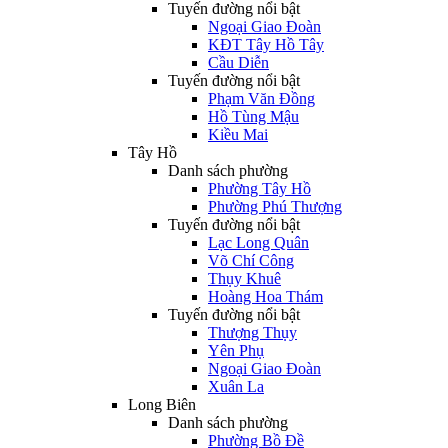
Tuyến đường nổi bật
Ngoại Giao Đoàn
KĐT Tây Hồ Tây
Cầu Diễn
Tuyến đường nổi bật
Phạm Văn Đồng
Hồ Tùng Mậu
Kiều Mai
Tây Hồ
Danh sách phường
Phường Tây Hồ
Phường Phú Thượng
Tuyến đường nổi bật
Lạc Long Quân
Võ Chí Công
Thụy Khuê
Hoàng Hoa Thám
Tuyến đường nổi bật
Thượng Thụy
Yên Phụ
Ngoại Giao Đoàn
Xuân La
Long Biên
Danh sách phường
Phường Bồ Đề