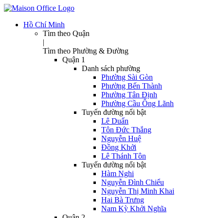
Hồ Chí Minh
Tìm theo Quận
|
Tìm theo Phường & Đường
Quận 1
Danh sách phường
Phường Sài Gòn
Phường Bến Thành
Phường Tân Định
Phường Cầu Ông Lãnh
Tuyến đường nổi bật
Lê Duẩn
Tôn Đức Thắng
Nguyễn Huệ
Đồng Khởi
Lê Thánh Tôn
Tuyến đường nổi bật
Hàm Nghi
Nguyễn Đình Chiểu
Nguyễn Thị Minh Khai
Hai Bà Trưng
Nam Kỳ Khởi Nghĩa
Quận 2