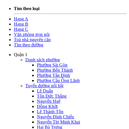
Tìm theo loại
Hạng A
Hạng B
Hạng C
Văn phòng trọn gói
Toà nhà nguyên căn
Tìm theo đường
Quận 1
Danh sách phường
Phường Sài Gòn
Phường Bến Thành
Phường Tân Định
Phường Cầu Ông Lãnh
Tuyến đường nổi bật
Lê Duẩn
Tôn Đức Thắng
Nguyễn Huệ
Đồng Khởi
Lê Thánh Tôn
Nguyễn Đình Chiểu
Nguyễn Thị Minh Khai
Hai Bà Trưng