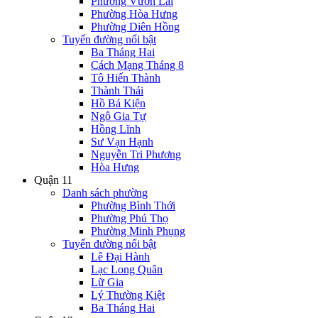
Phường Vườn Lài
Phường Hòa Hưng
Phường Diên Hồng
Tuyến đường nổi bật
Ba Tháng Hai
Cách Mạng Tháng 8
Tô Hiến Thành
Thành Thái
Hồ Bá Kiện
Ngô Gia Tự
Hồng Lĩnh
Sư Vạn Hạnh
Nguyễn Tri Phương
Hòa Hưng
Quận 11
Danh sách phường
Phường Bình Thới
Phường Phú Thọ
Phường Minh Phụng
Tuyến đường nổi bật
Lê Đại Hành
Lạc Long Quân
Lữ Gia
Lý Thường Kiệt
Ba Tháng Hai