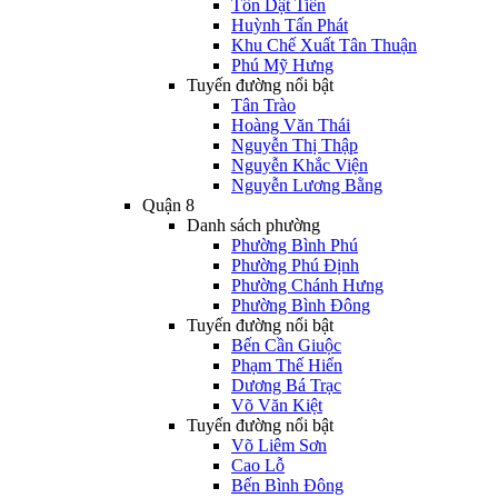
Tôn Dật Tiên
Huỳnh Tấn Phát
Khu Chế Xuất Tân Thuận
Phú Mỹ Hưng
Tuyến đường nổi bật
Tân Trào
Hoàng Văn Thái
Nguyễn Thị Thập
Nguyễn Khắc Viện
Nguyễn Lương Bằng
Quận 8
Danh sách phường
Phường Bình Phú
Phường Phú Định
Phường Chánh Hưng
Phường Bình Đông
Tuyến đường nổi bật
Bến Cần Giuộc
Phạm Thế Hiển
Dương Bá Trạc
Võ Văn Kiệt
Tuyến đường nổi bật
Võ Liêm Sơn
Cao Lỗ
Bến Bình Đông