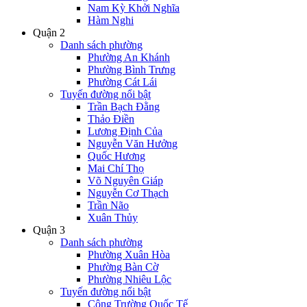
Nam Kỳ Khởi Nghĩa
Hàm Nghi
Quận 2
Danh sách phường
Phường An Khánh
Phường Bình Trưng
Phường Cát Lái
Tuyến đường nổi bật
Trần Bạch Đằng
Thảo Điền
Lương Định Của
Nguyễn Văn Hưởng
Quốc Hương
Mai Chí Thọ
Võ Nguyên Giáp
Nguyễn Cơ Thạch
Trần Não
Xuân Thủy
Quận 3
Danh sách phường
Phường Xuân Hòa
Phường Bàn Cờ
Phường Nhiêu Lộc
Tuyến đường nổi bật
Công Trường Quốc Tế