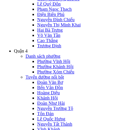
Lê Quý Đôn
Phạm Ngọc Thạch
Điện Biên Phủ
Nguyễn Đình Chiểu
Nguyễn Thị Minh Khai
Hai Bà Trưng
Võ Văn Tần
Cao Thắng
Trương Định
Quận 4
Danh sách phường
Phường Vĩnh Hội
Phường Khánh Hội
Phường Xóm Chiếu
Tuyến đường nổi bật
Đoàn Văn Bơ
Bến Vân Đồn
Hoàng Diệu
Khánh Hội
Đoàn Như Hài
Nguyễn Trường Tộ
Tôn Đản
Lê Quốc Hưng
Nguyễn Tất Thành
Vĩnh Khánh