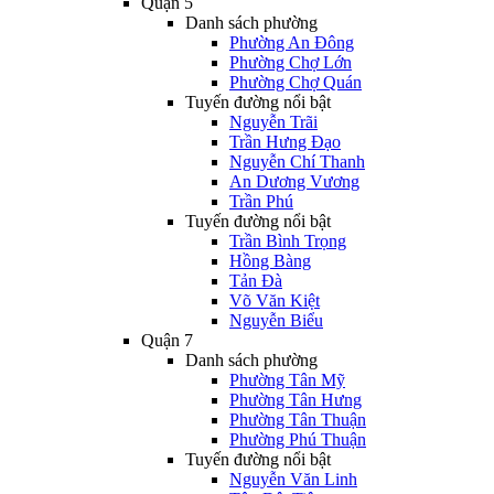
Quận 5
Danh sách phường
Phường An Đông
Phường Chợ Lớn
Phường Chợ Quán
Tuyến đường nổi bật
Nguyễn Trãi
Trần Hưng Đạo
Nguyễn Chí Thanh
An Dương Vương
Trần Phú
Tuyến đường nổi bật
Trần Bình Trọng
Hồng Bàng
Tản Đà
Võ Văn Kiệt
Nguyễn Biểu
Quận 7
Danh sách phường
Phường Tân Mỹ
Phường Tân Hưng
Phường Tân Thuận
Phường Phú Thuận
Tuyến đường nổi bật
Nguyễn Văn Linh