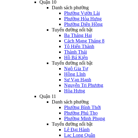
Quận 10
Danh sách phường
Phường Vườn Lài
Phường Hòa Hưng
Phường Diên Hồng
Tuyến đường nổi bật
Ba Tháng Hai
Cách Mạng Tháng 8
Tô Hiến Thành
Thành Thái
Hồ Bá Kiện
Tuyến đường nổi bật
Ngô Gia Tự
Hồng Lĩnh
Sư Vạn Hạnh
Nguyễn Tri Phương
Hòa Hưng
Quận 11
Danh sách phường
Phường Bình Thới
Phường Phú Thọ
Phường Minh Phụng
Tuyến đường nổi bật
Lê Đại Hành
Lạc Long Quân