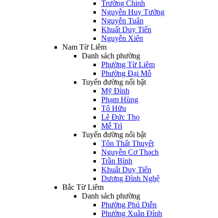
Trường Chinh
Nguyễn Huy Tưởng
Nguyễn Tuân
Khuất Duy Tiến
Nguyễn Xiển
Nam Từ Liêm
Danh sách phường
Phường Từ Liêm
Phường Đại Mỗ
Tuyến đường nổi bật
Mỹ Đình
Phạm Hùng
Tố Hữu
Lê Đức Thọ
Mễ Trì
Tuyến đường nổi bật
Tôn Thất Thuyết
Nguyễn Cơ Thạch
Trần Bình
Khuất Duy Tiến
Dương Đình Nghệ
Bắc Từ Liêm
Danh sách phường
Phường Phú Diễn
Phường Xuân Đỉnh