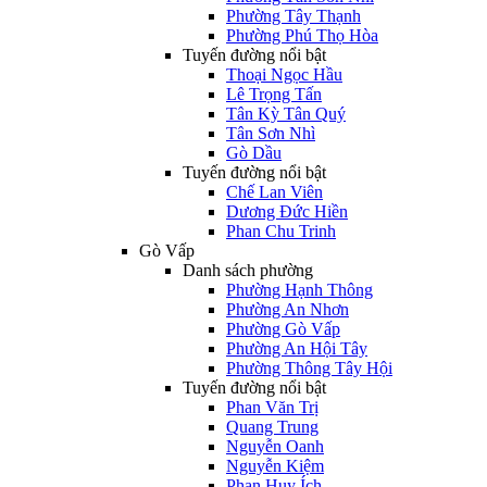
Phường Tây Thạnh
Phường Phú Thọ Hòa
Tuyến đường nổi bật
Thoại Ngọc Hầu
Lê Trọng Tấn
Tân Kỳ Tân Quý
Tân Sơn Nhì
Gò Dầu
Tuyến đường nổi bật
Chế Lan Viên
Dương Đức Hiền
Phan Chu Trinh
Gò Vấp
Danh sách phường
Phường Hạnh Thông
Phường An Nhơn
Phường Gò Vấp
Phường An Hội Tây
Phường Thông Tây Hội
Tuyến đường nổi bật
Phan Văn Trị
Quang Trung
Nguyễn Oanh
Nguyễn Kiệm
Phan Huy Ích