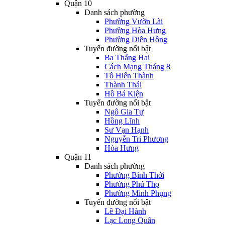
Quận 10
Danh sách phường
Phường Vườn Lài
Phường Hòa Hưng
Phường Diên Hồng
Tuyến đường nổi bật
Ba Tháng Hai
Cách Mạng Tháng 8
Tô Hiến Thành
Thành Thái
Hồ Bá Kiện
Tuyến đường nổi bật
Ngô Gia Tự
Hồng Lĩnh
Sư Vạn Hạnh
Nguyễn Tri Phương
Hòa Hưng
Quận 11
Danh sách phường
Phường Bình Thới
Phường Phú Thọ
Phường Minh Phụng
Tuyến đường nổi bật
Lê Đại Hành
Lạc Long Quân