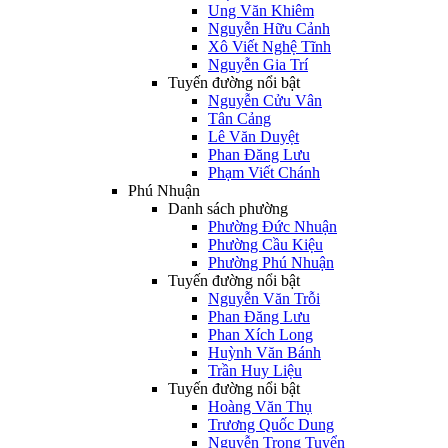
Ung Văn Khiêm
Nguyễn Hữu Cảnh
Xô Viết Nghệ Tĩnh
Nguyễn Gia Trí
Tuyến đường nổi bật
Nguyễn Cửu Vân
Tân Cảng
Lê Văn Duyệt
Phan Đăng Lưu
Phạm Viết Chánh
Phú Nhuận
Danh sách phường
Phường Đức Nhuận
Phường Cầu Kiệu
Phường Phú Nhuận
Tuyến đường nổi bật
Nguyễn Văn Trỗi
Phan Đăng Lưu
Phan Xích Long
Huỳnh Văn Bánh
Trần Huy Liệu
Tuyến đường nổi bật
Hoàng Văn Thụ
Trương Quốc Dung
Nguyễn Trọng Tuyển