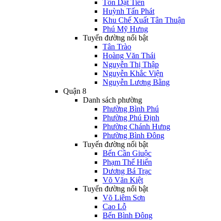
Tôn Dật Tiên
Huỳnh Tấn Phát
Khu Chế Xuất Tân Thuận
Phú Mỹ Hưng
Tuyến đường nổi bật
Tân Trào
Hoàng Văn Thái
Nguyễn Thị Thập
Nguyễn Khắc Viện
Nguyễn Lương Bằng
Quận 8
Danh sách phường
Phường Bình Phú
Phường Phú Định
Phường Chánh Hưng
Phường Bình Đông
Tuyến đường nổi bật
Bến Cần Giuộc
Phạm Thế Hiển
Dương Bá Trạc
Võ Văn Kiệt
Tuyến đường nổi bật
Võ Liêm Sơn
Cao Lỗ
Bến Bình Đông