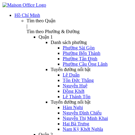
Hồ Chí Minh
Tìm theo Quận
|
Tìm theo Phường & Đường
Quận 1
Danh sách phường
Phường Sài Gòn
Phường Bến Thành
Phường Tân Định
Phường Cầu Ông Lãnh
Tuyến đường nổi bật
Lê Duẩn
Tôn Đức Thắng
Nguyễn Huệ
Đồng Khởi
Lê Thánh Tôn
Tuyến đường nổi bật
Hàm Nghi
Nguyễn Đình Chiểu
Nguyễn Thị Minh Khai
Hai Bà Trưng
Nam Kỳ Khởi Nghĩa
Quận 2