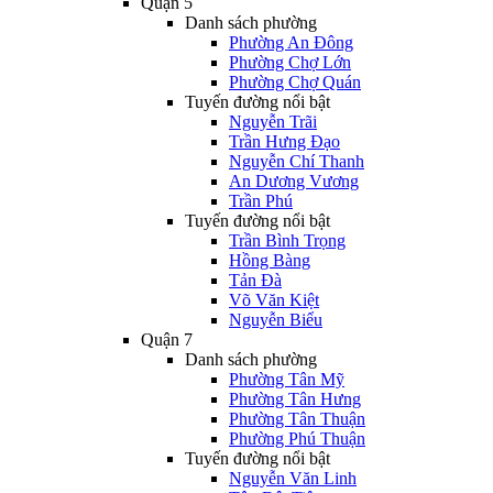
Quận 5
Danh sách phường
Phường An Đông
Phường Chợ Lớn
Phường Chợ Quán
Tuyến đường nổi bật
Nguyễn Trãi
Trần Hưng Đạo
Nguyễn Chí Thanh
An Dương Vương
Trần Phú
Tuyến đường nổi bật
Trần Bình Trọng
Hồng Bàng
Tản Đà
Võ Văn Kiệt
Nguyễn Biểu
Quận 7
Danh sách phường
Phường Tân Mỹ
Phường Tân Hưng
Phường Tân Thuận
Phường Phú Thuận
Tuyến đường nổi bật
Nguyễn Văn Linh