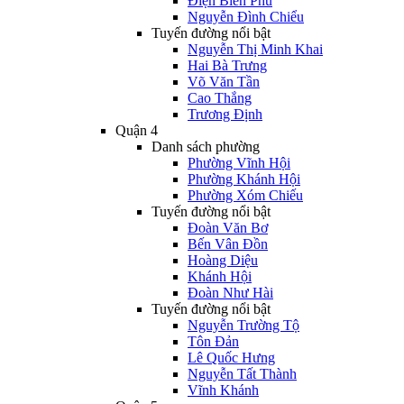
Điện Biên Phủ
Nguyễn Đình Chiểu
Tuyến đường nổi bật
Nguyễn Thị Minh Khai
Hai Bà Trưng
Võ Văn Tần
Cao Thắng
Trương Định
Quận 4
Danh sách phường
Phường Vĩnh Hội
Phường Khánh Hội
Phường Xóm Chiếu
Tuyến đường nổi bật
Đoàn Văn Bơ
Bến Vân Đồn
Hoàng Diệu
Khánh Hội
Đoàn Như Hài
Tuyến đường nổi bật
Nguyễn Trường Tộ
Tôn Đản
Lê Quốc Hưng
Nguyễn Tất Thành
Vĩnh Khánh