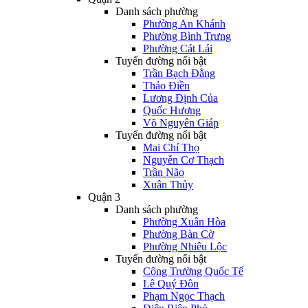
Danh sách phường
Phường An Khánh
Phường Bình Trưng
Phường Cát Lái
Tuyến đường nổi bật
Trần Bạch Đằng
Thảo Điền
Lương Định Của
Quốc Hương
Võ Nguyên Giáp
Tuyến đường nổi bật
Mai Chí Thọ
Nguyễn Cơ Thạch
Trần Não
Xuân Thủy
Quận 3
Danh sách phường
Phường Xuân Hòa
Phường Bàn Cờ
Phường Nhiêu Lộc
Tuyến đường nổi bật
Công Trường Quốc Tế
Lê Quý Đôn
Phạm Ngọc Thạch