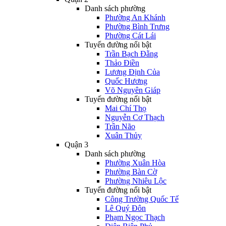
Danh sách phường
Phường An Khánh
Phường Bình Trưng
Phường Cát Lái
Tuyến đường nổi bật
Trần Bạch Đằng
Thảo Điền
Lương Định Của
Quốc Hương
Võ Nguyên Giáp
Tuyến đường nổi bật
Mai Chí Thọ
Nguyễn Cơ Thạch
Trần Não
Xuân Thủy
Quận 3
Danh sách phường
Phường Xuân Hòa
Phường Bàn Cờ
Phường Nhiêu Lộc
Tuyến đường nổi bật
Công Trường Quốc Tế
Lê Quý Đôn
Phạm Ngọc Thạch