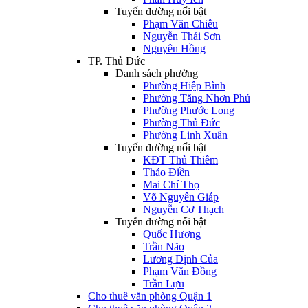
Tuyến đường nổi bật
Phạm Văn Chiêu
Nguyễn Thái Sơn
Nguyên Hồng
TP. Thủ Đức
Danh sách phường
Phường Hiệp Bình
Phường Tăng Nhơn Phú
Phường Phước Long
Phường Thủ Đức
Phường Linh Xuân
Tuyến đường nổi bật
KĐT Thủ Thiêm
Thảo Điền
Mai Chí Thọ
Võ Nguyên Giáp
Nguyễn Cơ Thạch
Tuyến đường nổi bật
Quốc Hương
Trần Não
Lương Định Của
Phạm Văn Đồng
Trần Lựu
Cho thuê văn phòng Quận 1