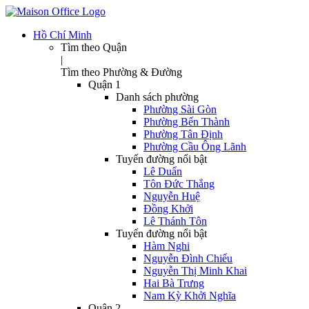
Hồ Chí Minh
Tìm theo Quận
|
Tìm theo Phường & Đường
Quận 1
Danh sách phường
Phường Sài Gòn
Phường Bến Thành
Phường Tân Định
Phường Cầu Ông Lãnh
Tuyến đường nổi bật
Lê Duẩn
Tôn Đức Thắng
Nguyễn Huệ
Đồng Khởi
Lê Thánh Tôn
Tuyến đường nổi bật
Hàm Nghi
Nguyễn Đình Chiểu
Nguyễn Thị Minh Khai
Hai Bà Trưng
Nam Kỳ Khởi Nghĩa
Quận 2