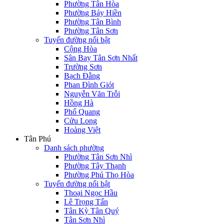
Phường Tân Hòa
Phường Bảy Hiền
Phường Tân Bình
Phường Tân Sơn
Tuyến đường nổi bật
Cộng Hòa
Sân Bay Tân Sơn Nhất
Trường Sơn
Bạch Đằng
Phan Đình Giót
Nguyễn Văn Trỗi
Hồng Hà
Phổ Quang
Cửu Long
Hoàng Việt
Tân Phú
Danh sách phường
Phường Tân Sơn Nhì
Phường Tây Thạnh
Phường Phú Thọ Hòa
Tuyến đường nổi bật
Thoại Ngọc Hầu
Lê Trọng Tấn
Tân Kỳ Tân Quý
Tân Sơn Nhì