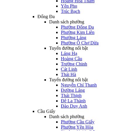
Hoàng Hoa Thám
Yên Phụ
Trúc Bạch
Đống Đa
Danh sách phường
Phường Đống Đa
Phường Kim Liên
Phường Láng
Phường Ô Chợ Dừa
Tuyến đường nổi bật
Láng Hạ
Hoàng Cầu
Trường Chinh
Cát Linh
Thái Hà
Tuyến đường nổi bật
Nguyễn Chí Thanh
Đường Láng
Thái Thịnh
Đê La Thành
Đào Duy Anh
Cầu Giấy
Danh sách phường
Phường Cầu Giấy
Phường Yên Hòa