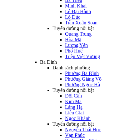
Bà Triệu
Minh Khai
Lê Đại Hành
Lò Đúc
Trần Xuân Soạn
Tuyến đường nổi bật
Quang Trung
Hòa Mã
Lương Yên
Phố Huế
Triệu Việt Vương
Ba Đình
Danh sách phường
Phường Ba Đình
Phường Giảng Võ
Phường Ngọc Hà
Tuyến đường nổi bật
Đội Cấn
Kim Mã
Láng Hạ
Liễu Giai
Ngọc Khánh
Tuyến đường nổi bật
Nguyễn Thái Học
Vạn Phúc