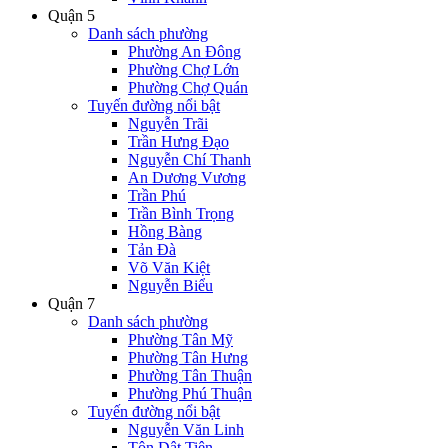
Quận 5
Danh sách phường
Phường An Đông
Phường Chợ Lớn
Phường Chợ Quán
Tuyến đường nổi bật
Nguyễn Trãi
Trần Hưng Đạo
Nguyễn Chí Thanh
An Dương Vương
Trần Phú
Trần Bình Trọng
Hồng Bàng
Tản Đà
Võ Văn Kiệt
Nguyễn Biểu
Quận 7
Danh sách phường
Phường Tân Mỹ
Phường Tân Hưng
Phường Tân Thuận
Phường Phú Thuận
Tuyến đường nổi bật
Nguyễn Văn Linh
Tôn Dật Tiên