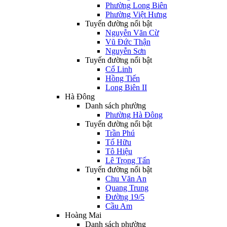
Phường Long Biên
Phường Việt Hưng
Tuyến đường nổi bật
Nguyễn Văn Cừ
Vũ Đức Thận
Nguyễn Sơn
Tuyến đường nổi bật
Cổ Linh
Hồng Tiến
Long Biên II
Hà Đông
Danh sách phường
Phường Hà Đông
Tuyến đường nổi bật
Trần Phú
Tố Hữu
Tô Hiệu
Lê Trọng Tấn
Tuyến đường nổi bật
Chu Văn An
Quang Trung
Đường 19/5
Cầu Am
Hoàng Mai
Danh sách phường