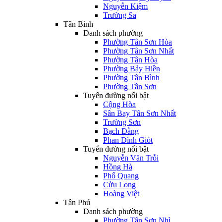
Nguyễn Kiệm
Trường Sa
Tân Bình
Danh sách phường
Phường Tân Sơn Hòa
Phường Tân Sơn Nhất
Phường Tân Hòa
Phường Bảy Hiền
Phường Tân Bình
Phường Tân Sơn
Tuyến đường nổi bật
Cộng Hòa
Sân Bay Tân Sơn Nhất
Trường Sơn
Bạch Đằng
Phan Đình Giót
Tuyến đường nổi bật
Nguyễn Văn Trỗi
Hồng Hà
Phổ Quang
Cửu Long
Hoàng Việt
Tân Phú
Danh sách phường
Phường Tân Sơn Nhì