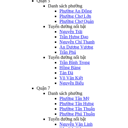
Quận 5
Danh sách phường
Phường An Đông
Phường Chợ Lớn
Phường Chợ Quán
Tuyến đường nổi bật
Nguyễn Trãi
Trần Hưng Đạo
Nguyễn Chí Thanh
An Dương Vương
Trần Phú
Tuyến đường nổi bật
Trần Bình Trọng
Hồng Bàng
Tản Đà
Võ Văn Kiệt
Nguyễn Biểu
Quận 7
Danh sách phường
Phường Tân Mỹ
Phường Tân Hưng
Phường Tân Thuận
Phường Phú Thuận
Tuyến đường nổi bật
Nguyễn Văn Linh