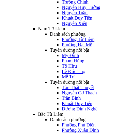
Trường Chinh
Nguyễn Huy Tưởng
Nguyễn Tuân
Khuất Duy Tiến
Nguyễn Xiển
Nam Từ Liêm
Danh sách phường
Phường Từ Liêm
Phường Đại Mỗ
Tuyến đường nổi bật
Mỹ Đình
Phạm Hùng
Tố Hữu
Lê Đức Thọ
Mễ Trì
Tuyến đường nổi bật
Tôn Thất Thuyết
Nguyễn Cơ Thạch
Trần Bình
Khuất Duy Tiến
Dương Đình Nghệ
Bắc Từ Liêm
Danh sách phường
Phường Phú Diễn
Phường Xuân Đỉnh