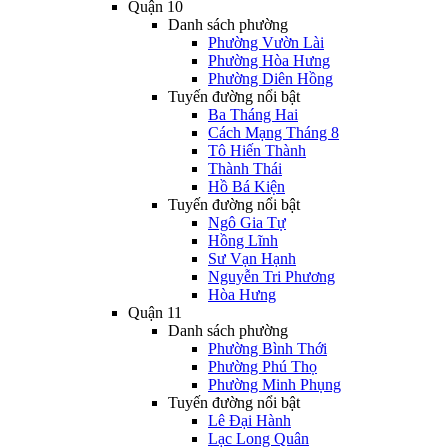
Quận 10
Danh sách phường
Phường Vườn Lài
Phường Hòa Hưng
Phường Diên Hồng
Tuyến đường nổi bật
Ba Tháng Hai
Cách Mạng Tháng 8
Tô Hiến Thành
Thành Thái
Hồ Bá Kiện
Tuyến đường nổi bật
Ngô Gia Tự
Hồng Lĩnh
Sư Vạn Hạnh
Nguyễn Tri Phương
Hòa Hưng
Quận 11
Danh sách phường
Phường Bình Thới
Phường Phú Thọ
Phường Minh Phụng
Tuyến đường nổi bật
Lê Đại Hành
Lạc Long Quân