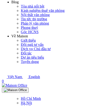
Blog
Tòa nhà nổi bật
Kinh nghiệm thuê văn phòng
Nội thất văn phòng
Tin tức thị trường
Pháp lý văn phòng
Phong thuỷ
Góc HCNS
Về Maison
Giới thiệu
Đội ngũ tư vấn
Dịch vụ Chủ đầu tư
Đối tác
Dự án tiêu biểu
Tuyển dụng
Việt Nam
English
0
Hồ Chí Minh
Hà Nội