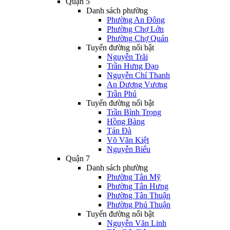
Quận 5
Danh sách phường
Phường An Đông
Phường Chợ Lớn
Phường Chợ Quán
Tuyến đường nổi bật
Nguyễn Trãi
Trần Hưng Đạo
Nguyễn Chí Thanh
An Dương Vương
Trần Phú
Tuyến đường nổi bật
Trần Bình Trọng
Hồng Bàng
Tản Đà
Võ Văn Kiệt
Nguyễn Biểu
Quận 7
Danh sách phường
Phường Tân Mỹ
Phường Tân Hưng
Phường Tân Thuận
Phường Phú Thuận
Tuyến đường nổi bật
Nguyễn Văn Linh