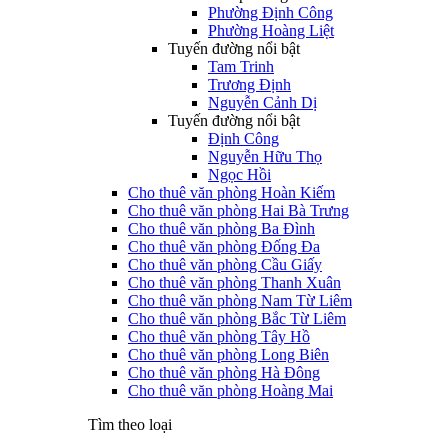
Phường Định Công
Phường Hoàng Liệt
Tuyến đường nổi bật
Tam Trinh
Trương Định
Nguyễn Cảnh Dị
Tuyến đường nổi bật
Định Công
Nguyễn Hữu Thọ
Ngọc Hồi
Cho thuê văn phòng Hoàn Kiếm
Cho thuê văn phòng Hai Bà Trưng
Cho thuê văn phòng Ba Đình
Cho thuê văn phòng Đống Đa
Cho thuê văn phòng Cầu Giấy
Cho thuê văn phòng Thanh Xuân
Cho thuê văn phòng Nam Từ Liêm
Cho thuê văn phòng Bắc Từ Liêm
Cho thuê văn phòng Tây Hồ
Cho thuê văn phòng Long Biên
Cho thuê văn phòng Hà Đông
Cho thuê văn phòng Hoàng Mai
Tìm theo loại