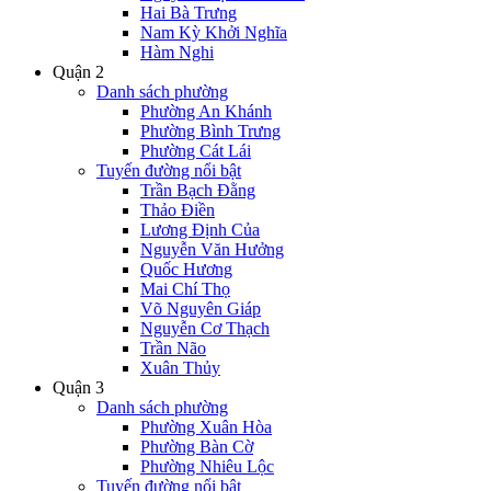
Hai Bà Trưng
Nam Kỳ Khởi Nghĩa
Hàm Nghi
Quận 2
Danh sách phường
Phường An Khánh
Phường Bình Trưng
Phường Cát Lái
Tuyến đường nổi bật
Trần Bạch Đằng
Thảo Điền
Lương Định Của
Nguyễn Văn Hưởng
Quốc Hương
Mai Chí Thọ
Võ Nguyên Giáp
Nguyễn Cơ Thạch
Trần Não
Xuân Thủy
Quận 3
Danh sách phường
Phường Xuân Hòa
Phường Bàn Cờ
Phường Nhiêu Lộc
Tuyến đường nổi bật