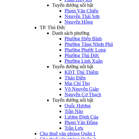
Tuyến đường nổi bật
Phạm Văn Chiêu
Nguyễn Thái Sơn
Nguyên Hồng
TP. Thủ Đức
Danh sách phường
Phường Hiệp Bình
Phường Tăng Nhơn Phú
Phường Phước Long
Phường Thủ Đức
Phường Linh Xuân
Tuyến đường nổi bật
KĐT Thủ Thiêm
Thảo Điền
Mai Chí Thọ
Võ Nguyên Giáp
Nguyễn Cơ Thạch
Tuyến đường nổi bật
Quốc Hương
Trần Não
Lương Định Của
Phạm Văn Đồng
Trần Lựu
Cho thuê văn phòng Quận 1