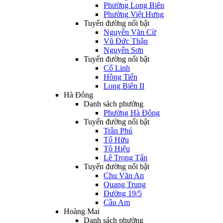
Phường Long Biên
Phường Việt Hưng
Tuyến đường nổi bật
Nguyễn Văn Cừ
Vũ Đức Thận
Nguyễn Sơn
Tuyến đường nổi bật
Cổ Linh
Hồng Tiến
Long Biên II
Hà Đông
Danh sách phường
Phường Hà Đông
Tuyến đường nổi bật
Trần Phú
Tố Hữu
Tô Hiệu
Lê Trọng Tấn
Tuyến đường nổi bật
Chu Văn An
Quang Trung
Đường 19/5
Cầu Am
Hoàng Mai
Danh sách phường