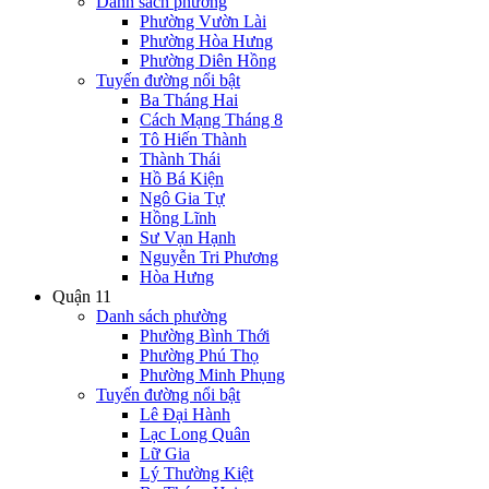
Danh sách phường
Phường Vườn Lài
Phường Hòa Hưng
Phường Diên Hồng
Tuyến đường nổi bật
Ba Tháng Hai
Cách Mạng Tháng 8
Tô Hiến Thành
Thành Thái
Hồ Bá Kiện
Ngô Gia Tự
Hồng Lĩnh
Sư Vạn Hạnh
Nguyễn Tri Phương
Hòa Hưng
Quận 11
Danh sách phường
Phường Bình Thới
Phường Phú Thọ
Phường Minh Phụng
Tuyến đường nổi bật
Lê Đại Hành
Lạc Long Quân
Lữ Gia
Lý Thường Kiệt