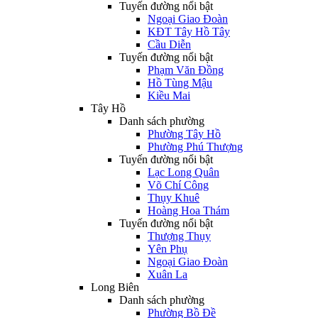
Tuyến đường nổi bật
Ngoại Giao Đoàn
KĐT Tây Hồ Tây
Cầu Diễn
Tuyến đường nổi bật
Phạm Văn Đồng
Hồ Tùng Mậu
Kiều Mai
Tây Hồ
Danh sách phường
Phường Tây Hồ
Phường Phú Thượng
Tuyến đường nổi bật
Lạc Long Quân
Võ Chí Công
Thụy Khuê
Hoàng Hoa Thám
Tuyến đường nổi bật
Thượng Thụy
Yên Phụ
Ngoại Giao Đoàn
Xuân La
Long Biên
Danh sách phường
Phường Bồ Đề