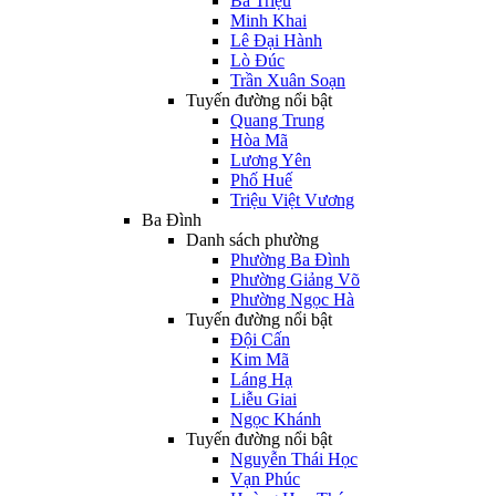
Bà Triệu
Minh Khai
Lê Đại Hành
Lò Đúc
Trần Xuân Soạn
Tuyến đường nổi bật
Quang Trung
Hòa Mã
Lương Yên
Phố Huế
Triệu Việt Vương
Ba Đình
Danh sách phường
Phường Ba Đình
Phường Giảng Võ
Phường Ngọc Hà
Tuyến đường nổi bật
Đội Cấn
Kim Mã
Láng Hạ
Liễu Giai
Ngọc Khánh
Tuyến đường nổi bật
Nguyễn Thái Học
Vạn Phúc