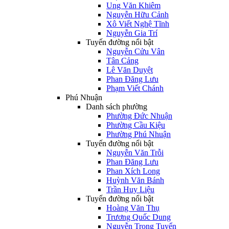
Ung Văn Khiêm
Nguyễn Hữu Cảnh
Xô Viết Nghệ Tĩnh
Nguyễn Gia Trí
Tuyến đường nổi bật
Nguyễn Cửu Vân
Tân Cảng
Lê Văn Duyệt
Phan Đăng Lưu
Phạm Viết Chánh
Phú Nhuận
Danh sách phường
Phường Đức Nhuận
Phường Cầu Kiệu
Phường Phú Nhuận
Tuyến đường nổi bật
Nguyễn Văn Trỗi
Phan Đăng Lưu
Phan Xích Long
Huỳnh Văn Bánh
Trần Huy Liệu
Tuyến đường nổi bật
Hoàng Văn Thụ
Trương Quốc Dung
Nguyễn Trọng Tuyển