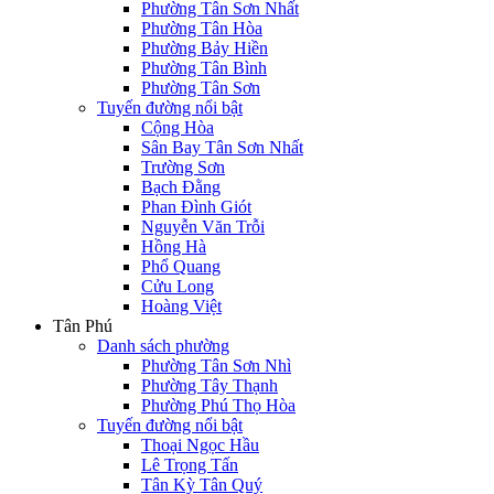
Phường Tân Sơn Nhất
Phường Tân Hòa
Phường Bảy Hiền
Phường Tân Bình
Phường Tân Sơn
Tuyến đường nổi bật
Cộng Hòa
Sân Bay Tân Sơn Nhất
Trường Sơn
Bạch Đằng
Phan Đình Giót
Nguyễn Văn Trỗi
Hồng Hà
Phổ Quang
Cửu Long
Hoàng Việt
Tân Phú
Danh sách phường
Phường Tân Sơn Nhì
Phường Tây Thạnh
Phường Phú Thọ Hòa
Tuyến đường nổi bật
Thoại Ngọc Hầu
Lê Trọng Tấn
Tân Kỳ Tân Quý