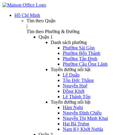
Hồ Chí Minh
Tìm theo Quận
|
Tìm theo Phường & Đường
Quận 1
Danh sách phường
Phường Sài Gòn
Phường Bến Thành
Phường Tân Định
Phường Cầu Ông Lãnh
Tuyến đường nổi bật
Lê Duẩn
Tôn Đức Thắng
Nguyễn Huệ
Đồng Khởi
Lê Thánh Tôn
Tuyến đường nổi bật
Hàm Nghi
Nguyễn Đình Chiểu
Nguyễn Thị Minh Khai
Hai Bà Trưng
Nam Kỳ Khởi Nghĩa
Quận 2