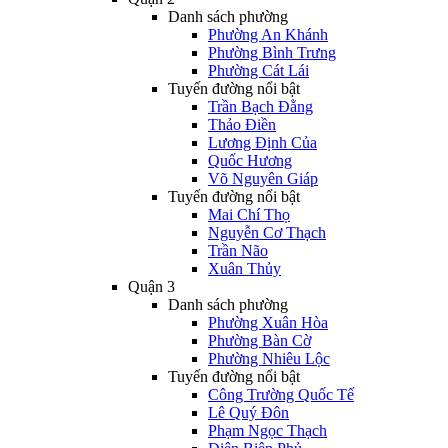
Danh sách phường
Phường An Khánh
Phường Bình Trưng
Phường Cát Lái
Tuyến đường nổi bật
Trần Bạch Đằng
Thảo Điền
Lương Định Của
Quốc Hương
Võ Nguyên Giáp
Tuyến đường nổi bật
Mai Chí Thọ
Nguyễn Cơ Thạch
Trần Não
Xuân Thủy
Quận 3
Danh sách phường
Phường Xuân Hòa
Phường Bàn Cờ
Phường Nhiêu Lộc
Tuyến đường nổi bật
Công Trường Quốc Tế
Lê Quý Đôn
Phạm Ngọc Thạch