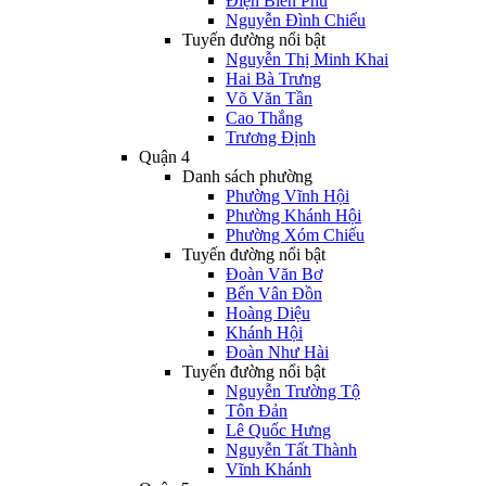
Điện Biên Phủ
Nguyễn Đình Chiểu
Tuyến đường nổi bật
Nguyễn Thị Minh Khai
Hai Bà Trưng
Võ Văn Tần
Cao Thắng
Trương Định
Quận 4
Danh sách phường
Phường Vĩnh Hội
Phường Khánh Hội
Phường Xóm Chiếu
Tuyến đường nổi bật
Đoàn Văn Bơ
Bến Vân Đồn
Hoàng Diệu
Khánh Hội
Đoàn Như Hài
Tuyến đường nổi bật
Nguyễn Trường Tộ
Tôn Đản
Lê Quốc Hưng
Nguyễn Tất Thành
Vĩnh Khánh