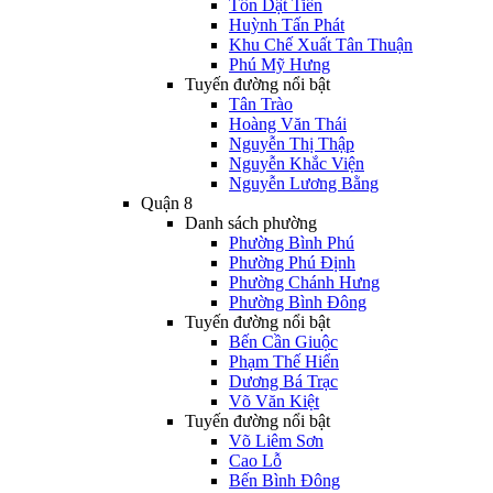
Tôn Dật Tiên
Huỳnh Tấn Phát
Khu Chế Xuất Tân Thuận
Phú Mỹ Hưng
Tuyến đường nổi bật
Tân Trào
Hoàng Văn Thái
Nguyễn Thị Thập
Nguyễn Khắc Viện
Nguyễn Lương Bằng
Quận 8
Danh sách phường
Phường Bình Phú
Phường Phú Định
Phường Chánh Hưng
Phường Bình Đông
Tuyến đường nổi bật
Bến Cần Giuộc
Phạm Thế Hiển
Dương Bá Trạc
Võ Văn Kiệt
Tuyến đường nổi bật
Võ Liêm Sơn
Cao Lỗ
Bến Bình Đông