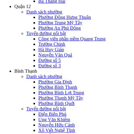
Ba Tháng Hai
Quận 12
Danh sách phường
Phường Đông Hưng Thuận
Phường Trung Mỹ Tây
Phường An Phú Đông
Tuyến đường nổi bật
Công viên phần mềm Quang Trung
Trường Chinh
Hà Huy Giáp
Nguyễn Văn Quá
Đường số 5
Đường số 3
Bình Thạnh
Danh sách phường
Phường Gia Định
Phường Bình Thạnh
Phường Bình Lợi Trung
Phường Thạnh Mỹ Tây
Phường Bình Quới
Tuyến đường nổi bật
Điện Biên Phủ
Ung Văn Khiêm
Nguyễn Hữu Cảnh
Xô Viết Nghệ Tĩnh