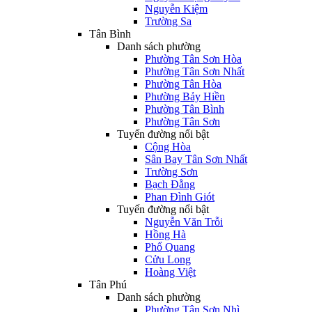
Nguyễn Kiệm
Trường Sa
Tân Bình
Danh sách phường
Phường Tân Sơn Hòa
Phường Tân Sơn Nhất
Phường Tân Hòa
Phường Bảy Hiền
Phường Tân Bình
Phường Tân Sơn
Tuyến đường nổi bật
Cộng Hòa
Sân Bay Tân Sơn Nhất
Trường Sơn
Bạch Đằng
Phan Đình Giót
Tuyến đường nổi bật
Nguyễn Văn Trỗi
Hồng Hà
Phổ Quang
Cửu Long
Hoàng Việt
Tân Phú
Danh sách phường
Phường Tân Sơn Nhì