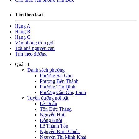
Tìm theo loại
Hạng A
Hạng B
Hạng C
Văn phòng trọn gói
Toà nhà nguyên căn
Tìm theo đường
Quận 1
Danh sách phường
Phường Sài Gòn
Phường Bến Thành
Phường Tân Định
Phường Cầu Ông Lãnh
Tuyến đường nổi bật
Lê Duẩn
Tôn Đức Thắng
Nguyễn Huệ
Đồng Khởi
Lê Thánh Tôn
Nguyễn Đình Chiểu
Nguyễn Thị Minh Khai