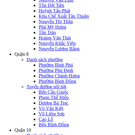
Tôn Dật Tiên
Huỳnh Tấn Phát
Khu Chế Xuất Tân Thuận
Nguyễn Thị Thập
Phú Mỹ Hưng
Tân Trào
Hoàng Văn Thái
Nguyễn Khắc Viện
Nguyễn Lương Bằng
Quận 8
Danh sách phường
Phường Bình Phú
Phường Phú Định
Phường Chánh Hưng
Phường Bình Đông
Tuyến đường nổi bật
Bến Cần Giuộc
Phạm Thế Hiển
Dương Bá Trạc
Võ Văn Kiệt
Võ Liêm Sơn
Cao Lỗ
Bến Bình Đông
Quận 10