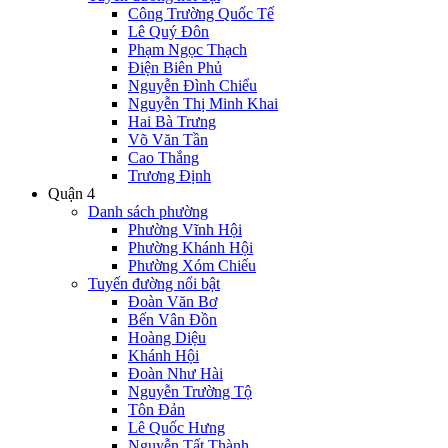
Công Trường Quốc Tế
Lê Quý Đôn
Phạm Ngọc Thạch
Điện Biên Phủ
Nguyễn Đình Chiểu
Nguyễn Thị Minh Khai
Hai Bà Trưng
Võ Văn Tần
Cao Thắng
Trương Định
Quận 4
Danh sách phường
Phường Vĩnh Hội
Phường Khánh Hội
Phường Xóm Chiếu
Tuyến đường nổi bật
Đoàn Văn Bơ
Bến Vân Đồn
Hoàng Diệu
Khánh Hội
Đoàn Như Hài
Nguyễn Trường Tộ
Tôn Đản
Lê Quốc Hưng
Nguyễn Tất Thành