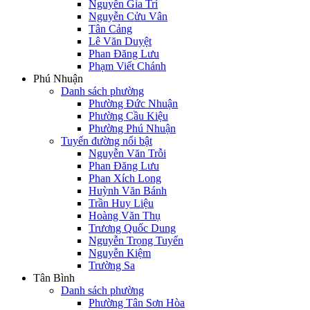
Nguyễn Gia Trí
Nguyễn Cửu Vân
Tân Cảng
Lê Văn Duyệt
Phan Đăng Lưu
Phạm Viết Chánh
Phú Nhuận
Danh sách phường
Phường Đức Nhuận
Phường Cầu Kiệu
Phường Phú Nhuận
Tuyến đường nổi bật
Nguyễn Văn Trỗi
Phan Đăng Lưu
Phan Xích Long
Huỳnh Văn Bánh
Trần Huy Liệu
Hoàng Văn Thụ
Trương Quốc Dung
Nguyễn Trọng Tuyển
Nguyễn Kiệm
Trường Sa
Tân Bình
Danh sách phường
Phường Tân Sơn Hòa