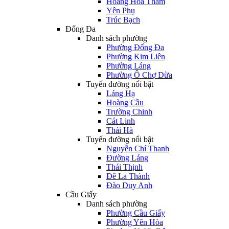
Hoàng Hoa Thám
Yên Phụ
Trúc Bạch
Đống Đa
Danh sách phường
Phường Đống Đa
Phường Kim Liên
Phường Láng
Phường Ô Chợ Dừa
Tuyến đường nổi bật
Láng Hạ
Hoàng Cầu
Trường Chinh
Cát Linh
Thái Hà
Tuyến đường nổi bật
Nguyễn Chí Thanh
Đường Láng
Thái Thịnh
Đê La Thành
Đào Duy Anh
Cầu Giấy
Danh sách phường
Phường Cầu Giấy
Phường Yên Hòa