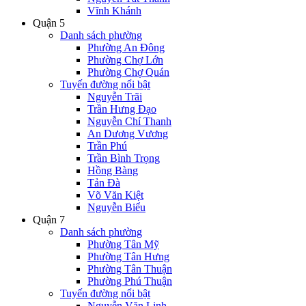
Vĩnh Khánh
Quận 5
Danh sách phường
Phường An Đông
Phường Chợ Lớn
Phường Chợ Quán
Tuyến đường nổi bật
Nguyễn Trãi
Trần Hưng Đạo
Nguyễn Chí Thanh
An Dương Vương
Trần Phú
Trần Bình Trọng
Hồng Bàng
Tản Đà
Võ Văn Kiệt
Nguyễn Biểu
Quận 7
Danh sách phường
Phường Tân Mỹ
Phường Tân Hưng
Phường Tân Thuận
Phường Phú Thuận
Tuyến đường nổi bật
Nguyễn Văn Linh