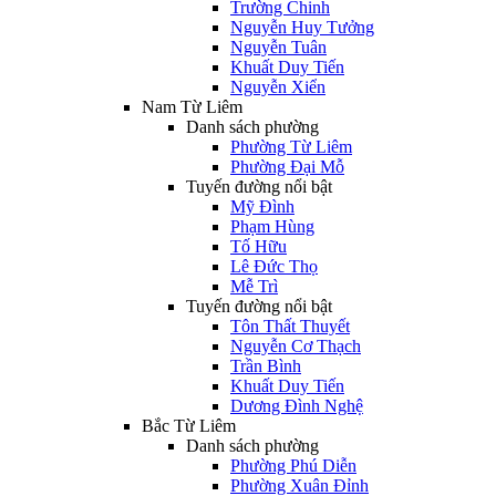
Trường Chinh
Nguyễn Huy Tưởng
Nguyễn Tuân
Khuất Duy Tiến
Nguyễn Xiển
Nam Từ Liêm
Danh sách phường
Phường Từ Liêm
Phường Đại Mỗ
Tuyến đường nổi bật
Mỹ Đình
Phạm Hùng
Tố Hữu
Lê Đức Thọ
Mễ Trì
Tuyến đường nổi bật
Tôn Thất Thuyết
Nguyễn Cơ Thạch
Trần Bình
Khuất Duy Tiến
Dương Đình Nghệ
Bắc Từ Liêm
Danh sách phường
Phường Phú Diễn
Phường Xuân Đỉnh