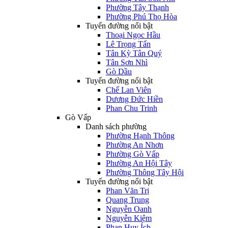
Phường Tây Thạnh
Phường Phú Thọ Hòa
Tuyến đường nổi bật
Thoại Ngọc Hầu
Lê Trọng Tấn
Tân Kỳ Tân Quý
Tân Sơn Nhì
Gò Dầu
Tuyến đường nổi bật
Chế Lan Viên
Dương Đức Hiền
Phan Chu Trinh
Gò Vấp
Danh sách phường
Phường Hạnh Thông
Phường An Nhơn
Phường Gò Vấp
Phường An Hội Tây
Phường Thông Tây Hội
Tuyến đường nổi bật
Phan Văn Trị
Quang Trung
Nguyễn Oanh
Nguyễn Kiệm
Phan Huy Ích