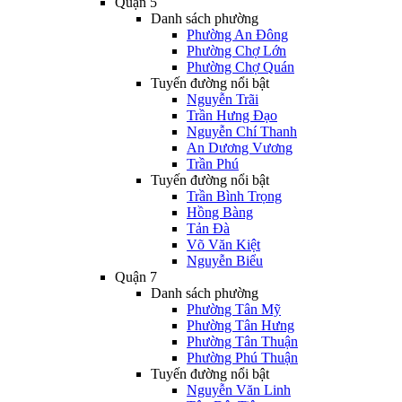
Quận 5
Danh sách phường
Phường An Đông
Phường Chợ Lớn
Phường Chợ Quán
Tuyến đường nổi bật
Nguyễn Trãi
Trần Hưng Đạo
Nguyễn Chí Thanh
An Dương Vương
Trần Phú
Tuyến đường nổi bật
Trần Bình Trọng
Hồng Bàng
Tản Đà
Võ Văn Kiệt
Nguyễn Biểu
Quận 7
Danh sách phường
Phường Tân Mỹ
Phường Tân Hưng
Phường Tân Thuận
Phường Phú Thuận
Tuyến đường nổi bật
Nguyễn Văn Linh