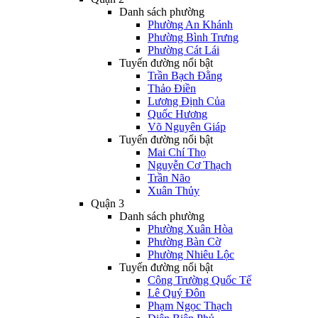
Danh sách phường
Phường An Khánh
Phường Bình Trưng
Phường Cát Lái
Tuyến đường nổi bật
Trần Bạch Đằng
Thảo Điền
Lương Định Của
Quốc Hương
Võ Nguyên Giáp
Tuyến đường nổi bật
Mai Chí Thọ
Nguyễn Cơ Thạch
Trần Não
Xuân Thủy
Quận 3
Danh sách phường
Phường Xuân Hòa
Phường Bàn Cờ
Phường Nhiêu Lộc
Tuyến đường nổi bật
Công Trường Quốc Tế
Lê Quý Đôn
Phạm Ngọc Thạch