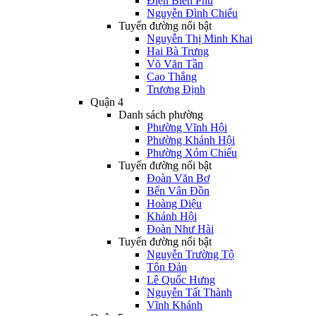
Điện Biên Phủ
Nguyễn Đình Chiểu
Tuyến đường nổi bật
Nguyễn Thị Minh Khai
Hai Bà Trưng
Võ Văn Tần
Cao Thắng
Trương Định
Quận 4
Danh sách phường
Phường Vĩnh Hội
Phường Khánh Hội
Phường Xóm Chiếu
Tuyến đường nổi bật
Đoàn Văn Bơ
Bến Vân Đồn
Hoàng Diệu
Khánh Hội
Đoàn Như Hài
Tuyến đường nổi bật
Nguyễn Trường Tộ
Tôn Đản
Lê Quốc Hưng
Nguyễn Tất Thành
Vĩnh Khánh