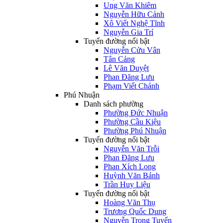
Ung Văn Khiêm
Nguyễn Hữu Cảnh
Xô Viết Nghệ Tĩnh
Nguyễn Gia Trí
Tuyến đường nổi bật
Nguyễn Cửu Vân
Tân Cảng
Lê Văn Duyệt
Phan Đăng Lưu
Phạm Viết Chánh
Phú Nhuận
Danh sách phường
Phường Đức Nhuận
Phường Cầu Kiệu
Phường Phú Nhuận
Tuyến đường nổi bật
Nguyễn Văn Trỗi
Phan Đăng Lưu
Phan Xích Long
Huỳnh Văn Bánh
Trần Huy Liệu
Tuyến đường nổi bật
Hoàng Văn Thụ
Trương Quốc Dung
Nguyễn Trọng Tuyển