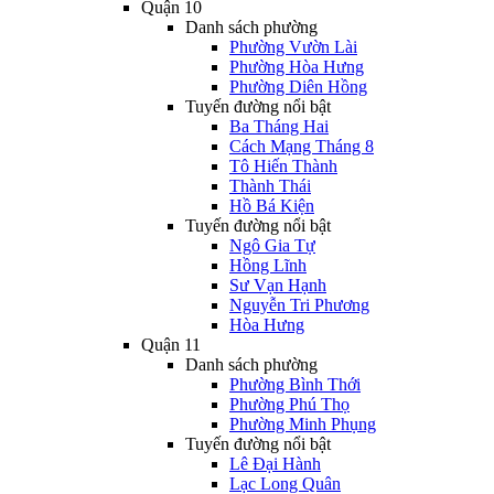
Quận 10
Danh sách phường
Phường Vườn Lài
Phường Hòa Hưng
Phường Diên Hồng
Tuyến đường nổi bật
Ba Tháng Hai
Cách Mạng Tháng 8
Tô Hiến Thành
Thành Thái
Hồ Bá Kiện
Tuyến đường nổi bật
Ngô Gia Tự
Hồng Lĩnh
Sư Vạn Hạnh
Nguyễn Tri Phương
Hòa Hưng
Quận 11
Danh sách phường
Phường Bình Thới
Phường Phú Thọ
Phường Minh Phụng
Tuyến đường nổi bật
Lê Đại Hành
Lạc Long Quân