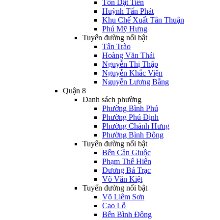
Tôn Dật Tiên
Huỳnh Tấn Phát
Khu Chế Xuất Tân Thuận
Phú Mỹ Hưng
Tuyến đường nổi bật
Tân Trào
Hoàng Văn Thái
Nguyễn Thị Thập
Nguyễn Khắc Viện
Nguyễn Lương Bằng
Quận 8
Danh sách phường
Phường Bình Phú
Phường Phú Định
Phường Chánh Hưng
Phường Bình Đông
Tuyến đường nổi bật
Bến Cần Giuộc
Phạm Thế Hiển
Dương Bá Trạc
Võ Văn Kiệt
Tuyến đường nổi bật
Võ Liêm Sơn
Cao Lỗ
Bến Bình Đông