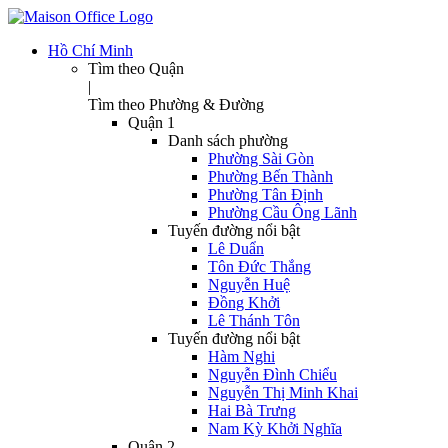
Hồ Chí Minh
Tìm theo Quận
|
Tìm theo Phường & Đường
Quận 1
Danh sách phường
Phường Sài Gòn
Phường Bến Thành
Phường Tân Định
Phường Cầu Ông Lãnh
Tuyến đường nổi bật
Lê Duẩn
Tôn Đức Thắng
Nguyễn Huệ
Đồng Khởi
Lê Thánh Tôn
Tuyến đường nổi bật
Hàm Nghi
Nguyễn Đình Chiểu
Nguyễn Thị Minh Khai
Hai Bà Trưng
Nam Kỳ Khởi Nghĩa
Quận 2