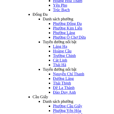
Hoàng Hoa Thám
Yên Phụ
Trúc Bạch
Đống Đa
Danh sách phường
Phường Đống Đa
Phường Kim Liên
Phường Láng
Phường Ô Chợ Dừa
Tuyến đường nổi bật
Láng Hạ
Hoàng Cầu
Trường Chinh
Cát Linh
Thái Hà
Tuyến đường nổi bật
Nguyễn Chí Thanh
Đường Láng
Thái Thịnh
Đê La Thành
Đào Duy Anh
Cầu Giấy
Danh sách phường
Phường Cầu Giấy
Phường Yên Hòa