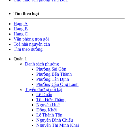
Tìm theo loại
Hạng A
Hạng B
Hạng C
Văn phòng trọn gói
Toà nhà nguyên căn
Tìm theo đường
Quận 1
Danh sách phường
Phường Sài Gòn
Phường Bến Thành
Phường Tân Định
Phường Cầu Ông Lãnh
Tuyến đường nổi bật
Lê Duẩn
Tôn Đức Thắng
Nguyễn Huệ
Đồng Khởi
Lê Thánh Tôn
Nguyễn Đình Chiểu
Nguyễn Thị Minh Khai