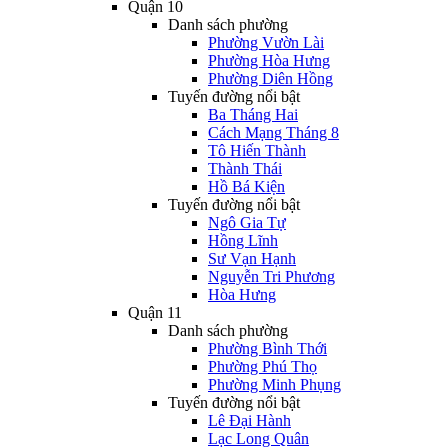
Quận 10
Danh sách phường
Phường Vườn Lài
Phường Hòa Hưng
Phường Diên Hồng
Tuyến đường nổi bật
Ba Tháng Hai
Cách Mạng Tháng 8
Tô Hiến Thành
Thành Thái
Hồ Bá Kiện
Tuyến đường nổi bật
Ngô Gia Tự
Hồng Lĩnh
Sư Vạn Hạnh
Nguyễn Tri Phương
Hòa Hưng
Quận 11
Danh sách phường
Phường Bình Thới
Phường Phú Thọ
Phường Minh Phụng
Tuyến đường nổi bật
Lê Đại Hành
Lạc Long Quân