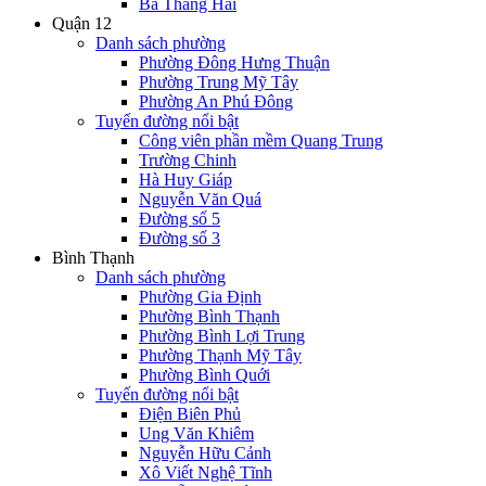
Ba Tháng Hai
Quận 12
Danh sách phường
Phường Đông Hưng Thuận
Phường Trung Mỹ Tây
Phường An Phú Đông
Tuyến đường nổi bật
Công viên phần mềm Quang Trung
Trường Chinh
Hà Huy Giáp
Nguyễn Văn Quá
Đường số 5
Đường số 3
Bình Thạnh
Danh sách phường
Phường Gia Định
Phường Bình Thạnh
Phường Bình Lợi Trung
Phường Thạnh Mỹ Tây
Phường Bình Quới
Tuyến đường nổi bật
Điện Biên Phủ
Ung Văn Khiêm
Nguyễn Hữu Cảnh
Xô Viết Nghệ Tĩnh