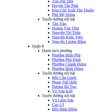
Tôn Dật Tiên
Huỳnh Tấn Phát
Khu Chế Xuất Tân Thuận
Phú Mỹ Hưng
Tuyến đường nổi bật
Tân Trào
Hoàng Văn Thái
Nguyễn Thị Thập
Nguyễn Khắc Viện
Nguyễn Lương Bằng
Quận 8
Danh sách phường
Phường Bình Phú
Phường Phú Định
Phường Chánh Hưng
Phường Bình Đông
Tuyến đường nổi bật
Bến Cần Giuộc
Phạm Thế Hiển
Dương Bá Trạc
Võ Văn Kiệt
Tuyến đường nổi bật
Võ Liêm Sơn
Cao Lỗ
Bến Bình Đông