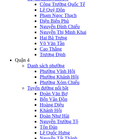
Công Trường Quốc Tế
Lê Quý Đôn
Phạm Ngọc Thạch
Điện Biên Phủ
Nguyễn Đình Chiểu
Nguyễn Thị Minh Khai
Hai Bà Trưng
Võ Văn Tần
Cao Thắng
Trương Định
Quận 4
Danh sách phường
Phường Vĩnh Hội
Phường Khánh Hội
Phường Xóm Chiếu
Tuyến đường nổi bật
Đoàn Văn Bơ
Bến Vân Đồn
Hoàng Diệu
Khánh Hội
Đoàn Như Hài
Nguyễn Trường Tộ
Tôn Đản
Lê Quốc Hưng
Nguyễn Tất Thành