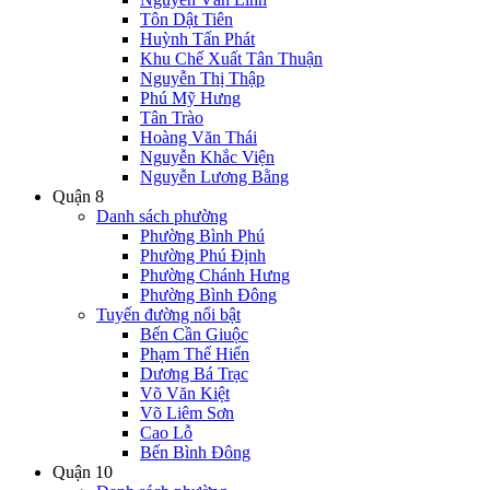
Tôn Dật Tiên
Huỳnh Tấn Phát
Khu Chế Xuất Tân Thuận
Nguyễn Thị Thập
Phú Mỹ Hưng
Tân Trào
Hoàng Văn Thái
Nguyễn Khắc Viện
Nguyễn Lương Bằng
Quận 8
Danh sách phường
Phường Bình Phú
Phường Phú Định
Phường Chánh Hưng
Phường Bình Đông
Tuyến đường nổi bật
Bến Cần Giuộc
Phạm Thế Hiển
Dương Bá Trạc
Võ Văn Kiệt
Võ Liêm Sơn
Cao Lỗ
Bến Bình Đông
Quận 10