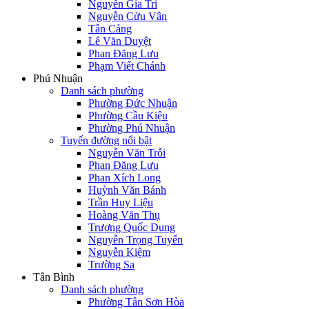
Nguyễn Gia Trí
Nguyễn Cửu Vân
Tân Cảng
Lê Văn Duyệt
Phan Đăng Lưu
Phạm Viết Chánh
Phú Nhuận
Danh sách phường
Phường Đức Nhuận
Phường Cầu Kiệu
Phường Phú Nhuận
Tuyến đường nổi bật
Nguyễn Văn Trỗi
Phan Đăng Lưu
Phan Xích Long
Huỳnh Văn Bánh
Trần Huy Liệu
Hoàng Văn Thụ
Trương Quốc Dung
Nguyễn Trọng Tuyển
Nguyễn Kiệm
Trường Sa
Tân Bình
Danh sách phường
Phường Tân Sơn Hòa