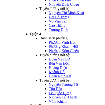
Điện Biên Phủ
Nguyễn Đình Chiểu
Tuyến đường nổi bật
Nguyễn Thị Minh Khai
Hai Bà Trưng
Võ Văn Tần
Cao Thắng
Trương Định
Quận 4
Danh sách phường
Phường Vĩnh Hội
Phường Khánh Hội
Phường Xóm Chiếu
Tuyến đường nổi bật
Đoàn Văn Bơ
Bến Vân Đồn
Hoàng Diệu
Khánh Hội
Đoàn Như Hài
Tuyến đường nổi bật
Nguyễn Trường Tộ
Tôn Đản
Lê Quốc Hưng
Nguyễn Tất Thành
Vĩnh Khánh