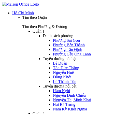
Hồ Chí Minh
Tìm theo Quận
|
Tìm theo Phường & Đường
Quận 1
Danh sách phường
Phường Sài Gòn
Phường Bến Thành
Phường Tân Định
Phường Cầu Ông Lãnh
Tuyến đường nổi bật
Lê Duẩn
Tôn Đức Thắng
Nguyễn Huệ
Đồng Khởi
Lê Thánh Tôn
Tuyến đường nổi bật
Hàm Nghi
Nguyễn Đình Chiểu
Nguyễn Thị Minh Khai
Hai Bà Trưng
Nam Kỳ Khởi Nghĩa
Quận 2