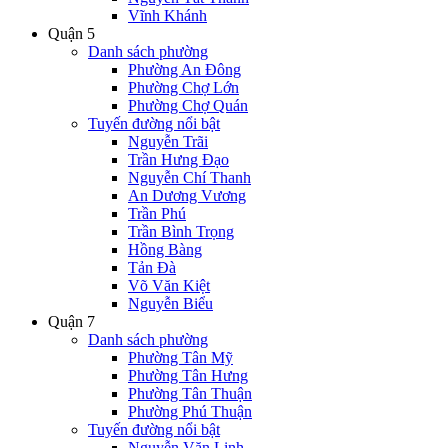
Vĩnh Khánh
Quận 5
Danh sách phường
Phường An Đông
Phường Chợ Lớn
Phường Chợ Quán
Tuyến đường nổi bật
Nguyễn Trãi
Trần Hưng Đạo
Nguyễn Chí Thanh
An Dương Vương
Trần Phú
Trần Bình Trọng
Hồng Bàng
Tản Đà
Võ Văn Kiệt
Nguyễn Biểu
Quận 7
Danh sách phường
Phường Tân Mỹ
Phường Tân Hưng
Phường Tân Thuận
Phường Phú Thuận
Tuyến đường nổi bật
Nguyễn Văn Linh