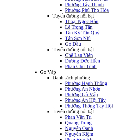
Phường Tây Thạnh
Phường Phú Thọ Hòa
Tuyến đường nổi bật
Thoại Ngọc Hầu
Lê Trọng Tấn
Tân Kỳ Tân Quý
Tân Sơn Nhì
Gò Dầu
Tuyến đường nổi bật
Chế Lan Viên
Dương Đức Hiền
Phan Chu Trinh
Gò Vấp
Danh sách phường
Phường Hạnh Thông
Phường An Nhơn
Phường Gò Vấp
Phường An Hội Tây
Phường Thông Tây Hội
Tuyến đường nổi bật
Phan Văn Trị
Quang Trung
Nguyễn Oanh
Nguyễn Kiệm
Phan Huy Ích