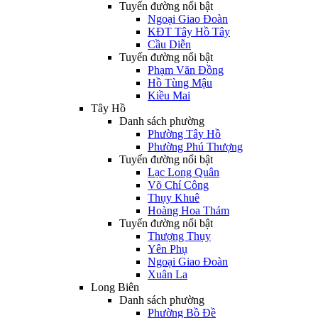
Tuyến đường nổi bật
Ngoại Giao Đoàn
KĐT Tây Hồ Tây
Cầu Diễn
Tuyến đường nổi bật
Phạm Văn Đồng
Hồ Tùng Mậu
Kiều Mai
Tây Hồ
Danh sách phường
Phường Tây Hồ
Phường Phú Thượng
Tuyến đường nổi bật
Lạc Long Quân
Võ Chí Công
Thụy Khuê
Hoàng Hoa Thám
Tuyến đường nổi bật
Thượng Thụy
Yên Phụ
Ngoại Giao Đoàn
Xuân La
Long Biên
Danh sách phường
Phường Bồ Đề