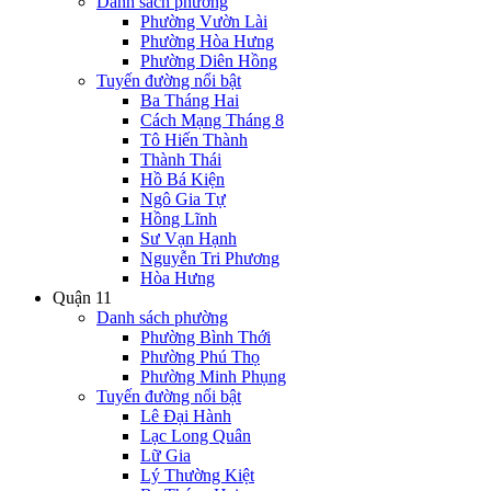
Danh sách phường
Phường Vườn Lài
Phường Hòa Hưng
Phường Diên Hồng
Tuyến đường nổi bật
Ba Tháng Hai
Cách Mạng Tháng 8
Tô Hiến Thành
Thành Thái
Hồ Bá Kiện
Ngô Gia Tự
Hồng Lĩnh
Sư Vạn Hạnh
Nguyễn Tri Phương
Hòa Hưng
Quận 11
Danh sách phường
Phường Bình Thới
Phường Phú Thọ
Phường Minh Phụng
Tuyến đường nổi bật
Lê Đại Hành
Lạc Long Quân
Lữ Gia
Lý Thường Kiệt