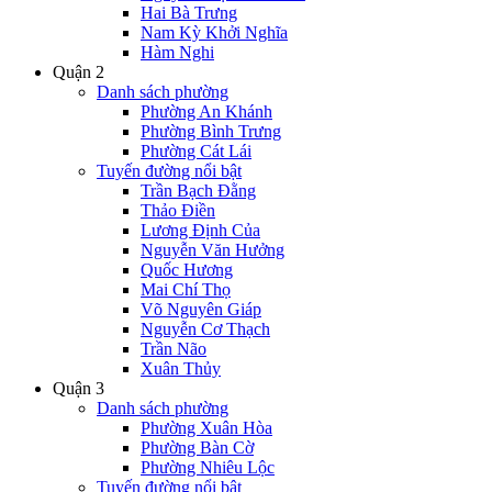
Hai Bà Trưng
Nam Kỳ Khởi Nghĩa
Hàm Nghi
Quận 2
Danh sách phường
Phường An Khánh
Phường Bình Trưng
Phường Cát Lái
Tuyến đường nổi bật
Trần Bạch Đằng
Thảo Điền
Lương Định Của
Nguyễn Văn Hưởng
Quốc Hương
Mai Chí Thọ
Võ Nguyên Giáp
Nguyễn Cơ Thạch
Trần Não
Xuân Thủy
Quận 3
Danh sách phường
Phường Xuân Hòa
Phường Bàn Cờ
Phường Nhiêu Lộc
Tuyến đường nổi bật