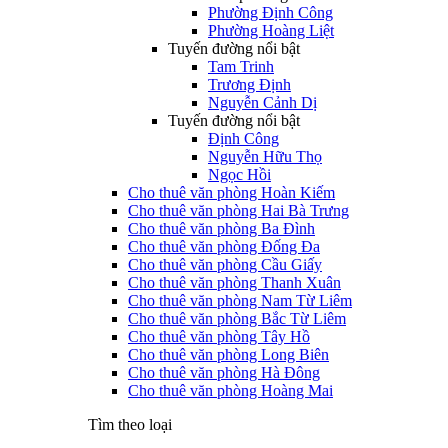
Phường Định Công
Phường Hoàng Liệt
Tuyến đường nổi bật
Tam Trinh
Trương Định
Nguyễn Cảnh Dị
Tuyến đường nổi bật
Định Công
Nguyễn Hữu Thọ
Ngọc Hồi
Cho thuê văn phòng Hoàn Kiếm
Cho thuê văn phòng Hai Bà Trưng
Cho thuê văn phòng Ba Đình
Cho thuê văn phòng Đống Đa
Cho thuê văn phòng Cầu Giấy
Cho thuê văn phòng Thanh Xuân
Cho thuê văn phòng Nam Từ Liêm
Cho thuê văn phòng Bắc Từ Liêm
Cho thuê văn phòng Tây Hồ
Cho thuê văn phòng Long Biên
Cho thuê văn phòng Hà Đông
Cho thuê văn phòng Hoàng Mai
Tìm theo loại