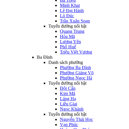
Bà Triệu
Minh Khai
Lê Đại Hành
Lò Đúc
Trần Xuân Soạn
Tuyến đường nổi bật
Quang Trung
Hòa Mã
Lương Yên
Phố Huế
Triệu Việt Vương
Ba Đình
Danh sách phường
Phường Ba Đình
Phường Giảng Võ
Phường Ngọc Hà
Tuyến đường nổi bật
Đội Cấn
Kim Mã
Láng Hạ
Liễu Giai
Ngọc Khánh
Tuyến đường nổi bật
Nguyễn Thái Học
Vạn Phúc