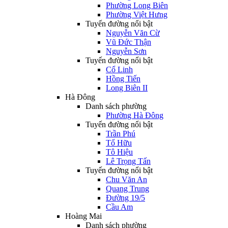
Phường Long Biên
Phường Việt Hưng
Tuyến đường nổi bật
Nguyễn Văn Cừ
Vũ Đức Thận
Nguyễn Sơn
Tuyến đường nổi bật
Cổ Linh
Hồng Tiến
Long Biên II
Hà Đông
Danh sách phường
Phường Hà Đông
Tuyến đường nổi bật
Trần Phú
Tố Hữu
Tô Hiệu
Lê Trọng Tấn
Tuyến đường nổi bật
Chu Văn An
Quang Trung
Đường 19/5
Cầu Am
Hoàng Mai
Danh sách phường