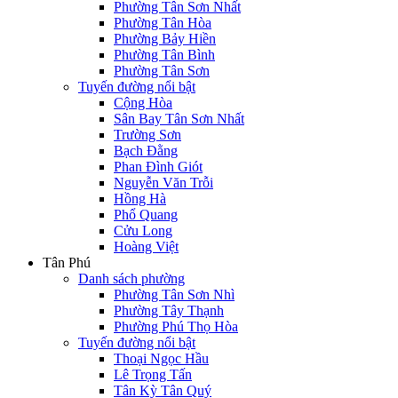
Phường Tân Sơn Nhất
Phường Tân Hòa
Phường Bảy Hiền
Phường Tân Bình
Phường Tân Sơn
Tuyến đường nổi bật
Cộng Hòa
Sân Bay Tân Sơn Nhất
Trường Sơn
Bạch Đằng
Phan Đình Giót
Nguyễn Văn Trỗi
Hồng Hà
Phổ Quang
Cửu Long
Hoàng Việt
Tân Phú
Danh sách phường
Phường Tân Sơn Nhì
Phường Tây Thạnh
Phường Phú Thọ Hòa
Tuyến đường nổi bật
Thoại Ngọc Hầu
Lê Trọng Tấn
Tân Kỳ Tân Quý