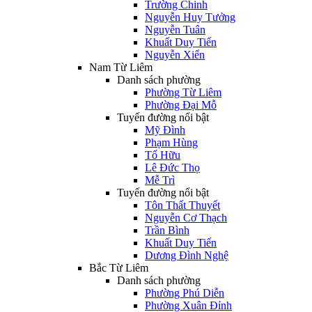
Trường Chinh
Nguyễn Huy Tưởng
Nguyễn Tuân
Khuất Duy Tiến
Nguyễn Xiển
Nam Từ Liêm
Danh sách phường
Phường Từ Liêm
Phường Đại Mỗ
Tuyến đường nổi bật
Mỹ Đình
Phạm Hùng
Tố Hữu
Lê Đức Thọ
Mễ Trì
Tuyến đường nổi bật
Tôn Thất Thuyết
Nguyễn Cơ Thạch
Trần Bình
Khuất Duy Tiến
Dương Đình Nghệ
Bắc Từ Liêm
Danh sách phường
Phường Phú Diễn
Phường Xuân Đỉnh