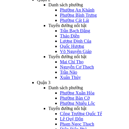
Danh sách phường
Phường An Khánh
Phường Bình Trưng
Phường Cát Lái
Tuyến đường nổi bật
Trần Bạch Đằng
Thảo Điền
Lương Định Của
Quốc Hương
Võ Nguyên Giáp
Tuyến đường nổi bật
Mai Chí Thọ
Nguyễn Cơ Thạch
Trần Não
Xuân Thủy
Quận 3
Danh sách phường
Phường Xuân Hòa
Phường Bàn Cờ
Phường Nhiêu Lộc
Tuyến đường nổi bật
Công Trường Quốc Tế
Lê Quý Đôn
Phạm Ngọc Thạch