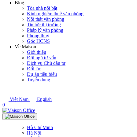
Blog
Tòa nhà nổi bật
Kinh nghiệm thuê văn phòng
Nội thất văn phòng
Tin tức thị trường
Pháp lý văn phòng
Phong thuỷ
Góc HCNS
Về Maison
Giới thiệu
Đội ngũ tư vấn
Dịch vụ Chủ đầu tư
Đối tác
Dự án tiêu biểu
Tuyển dụng
Việt Nam
English
0
Hồ Chí Minh
Hà Nội