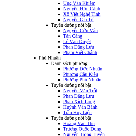
Ung Văn Khiêm
Nguyễn Hữu Cảnh
Xô Viết Nghệ Tĩnh
Nguyễn Gia Trí
Tuyến đường nổi bật
Nguyễn Cửu Vân
Tân Cảng
Lê Văn Duyệt
Phan Đăng Lưu
Phạm Viết Chánh
Phú Nhuận
Danh sách phường
Phường Đức Nhuận
Phường Cầu Kiệu
Phường Phú Nhuận
Tuyến đường nổi bật
Nguyễn Văn Trỗi
Phan Đăng Lưu
Phan Xích Long
Huỳnh Văn Bánh
Trần Huy Liệu
Tuyến đường nổi bật
Hoàng Văn Thụ
Trương Quốc Dung
Nguyễn Trọng Tuyển