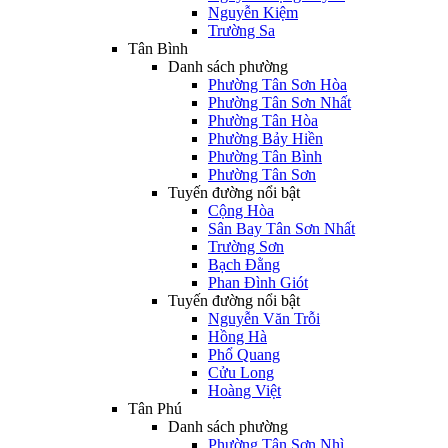
Nguyễn Kiệm
Trường Sa
Tân Bình
Danh sách phường
Phường Tân Sơn Hòa
Phường Tân Sơn Nhất
Phường Tân Hòa
Phường Bảy Hiền
Phường Tân Bình
Phường Tân Sơn
Tuyến đường nổi bật
Cộng Hòa
Sân Bay Tân Sơn Nhất
Trường Sơn
Bạch Đằng
Phan Đình Giót
Tuyến đường nổi bật
Nguyễn Văn Trỗi
Hồng Hà
Phổ Quang
Cửu Long
Hoàng Việt
Tân Phú
Danh sách phường
Phường Tân Sơn Nhì