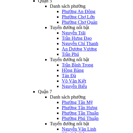
Quận 5
Danh sách phường
Phường An Đông
Phường Chợ Lớn
Phường Chợ Quán
Tuyến đường nổi bật
Nguyễn Trãi
Trần Hưng Đạo
Nguyễn Chí Thanh
An Dương Vương
Trần Phú
Tuyến đường nổi bật
Trần Bình Trọng
Hồng Bàng
Tản Đà
Võ Văn Kiệt
Nguyễn Biểu
Quận 7
Danh sách phường
Phường Tân Mỹ
Phường Tân Hưng
Phường Tân Thuận
Phường Phú Thuận
Tuyến đường nổi bật
Nguyễn Văn Linh