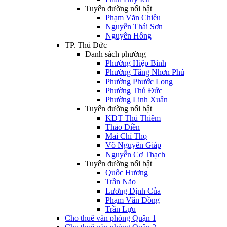
Tuyến đường nổi bật
Phạm Văn Chiêu
Nguyễn Thái Sơn
Nguyên Hồng
TP. Thủ Đức
Danh sách phường
Phường Hiệp Bình
Phường Tăng Nhơn Phú
Phường Phước Long
Phường Thủ Đức
Phường Linh Xuân
Tuyến đường nổi bật
KĐT Thủ Thiêm
Thảo Điền
Mai Chí Thọ
Võ Nguyên Giáp
Nguyễn Cơ Thạch
Tuyến đường nổi bật
Quốc Hương
Trần Não
Lương Định Của
Phạm Văn Đồng
Trần Lựu
Cho thuê văn phòng Quận 1