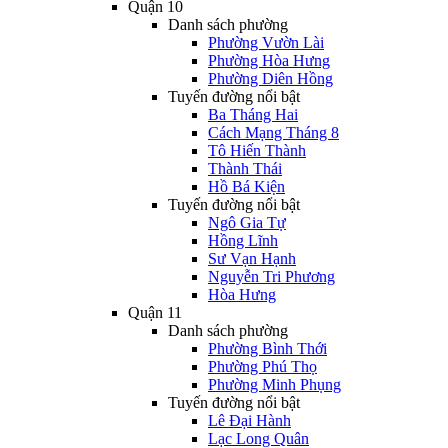
Quận 10
Danh sách phường
Phường Vườn Lài
Phường Hòa Hưng
Phường Diên Hồng
Tuyến đường nổi bật
Ba Tháng Hai
Cách Mạng Tháng 8
Tô Hiến Thành
Thành Thái
Hồ Bá Kiện
Tuyến đường nổi bật
Ngô Gia Tự
Hồng Lĩnh
Sư Vạn Hạnh
Nguyễn Tri Phương
Hòa Hưng
Quận 11
Danh sách phường
Phường Bình Thới
Phường Phú Thọ
Phường Minh Phụng
Tuyến đường nổi bật
Lê Đại Hành
Lạc Long Quân