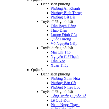
Danh sách phường
Phường An Khánh
Phường Bình Trưng
Phường Cát Lái
Tuyến đường nổi bật
Trần Bạch Đằng
Thảo Điền
Lương Định Của
Quốc Hương
Võ Nguyên Giáp
Tuyến đường nổi bật
Mai Chí Thọ
Nguyễn Cơ Thạch
Trần Não
Xuân Thủy
Quận 3
Danh sách phường
Phường Xuân Hòa
Phường Bàn Cờ
Phường Nhiêu Lộc
Tuyến đường nổi bật
Công Trường Quốc Tế
Lê Quý Đôn
Phạm Ngọc Thạch