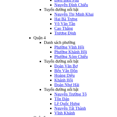
Điện Biên Phủ
Nguyễn Đình Chiểu
Tuyến đường nổi bật
Nguyễn Thị Minh Khai
Hai Bà Trưng
Võ Văn Tần
Cao Thắng
Trương Định
Quận 4
Danh sách phường
Phường Vĩnh Hội
Phường Khánh Hội
Phường Xóm Chiếu
Tuyến đường nổi bật
Đoàn Văn Bơ
Bến Vân Đồn
Hoàng Diệu
Khánh Hội
Đoàn Như Hài
Tuyến đường nổi bật
Nguyễn Trường Tộ
Tôn Đản
Lê Quốc Hưng
Nguyễn Tất Thành
Vĩnh Khánh