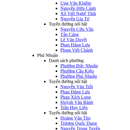
Ung Văn Khiêm
Nguyễn Hữu Cảnh
Xô Viết Nghệ Tĩnh
Nguyễn Gia Trí
Tuyến đường nổi bật
Nguyễn Cửu Vân
Tân Cảng
Lê Văn Duyệt
Phan Đăng Lưu
Phạm Viết Chánh
Phú Nhuận
Danh sách phường
Phường Đức Nhuận
Phường Cầu Kiệu
Phường Phú Nhuận
Tuyến đường nổi bật
Nguyễn Văn Trỗi
Phan Đăng Lưu
Phan Xích Long
Huỳnh Văn Bánh
Trần Huy Liệu
Tuyến đường nổi bật
Hoàng Văn Thụ
Trương Quốc Dung
Nguyễn Trọng Tuyển