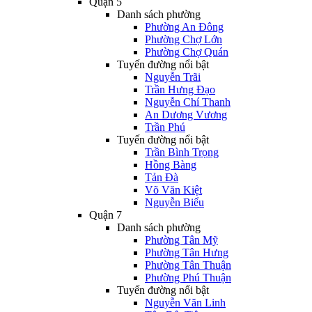
Quận 5
Danh sách phường
Phường An Đông
Phường Chợ Lớn
Phường Chợ Quán
Tuyến đường nổi bật
Nguyễn Trãi
Trần Hưng Đạo
Nguyễn Chí Thanh
An Dương Vương
Trần Phú
Tuyến đường nổi bật
Trần Bình Trọng
Hồng Bàng
Tản Đà
Võ Văn Kiệt
Nguyễn Biểu
Quận 7
Danh sách phường
Phường Tân Mỹ
Phường Tân Hưng
Phường Tân Thuận
Phường Phú Thuận
Tuyến đường nổi bật
Nguyễn Văn Linh