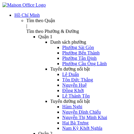
Hồ Chí Minh
Tìm theo Quận
|
Tìm theo Phường & Đường
Quận 1
Danh sách phường
Phường Sài Gòn
Phường Bến Thành
Phường Tân Định
Phường Cầu Ông Lãnh
Tuyến đường nổi bật
Lê Duẩn
Tôn Đức Thắng
Nguyễn Huệ
Đồng Khởi
Lê Thánh Tôn
Tuyến đường nổi bật
Hàm Nghi
Nguyễn Đình Chiểu
Nguyễn Thị Minh Khai
Hai Bà Trưng
Nam Kỳ Khởi Nghĩa
Quận 2