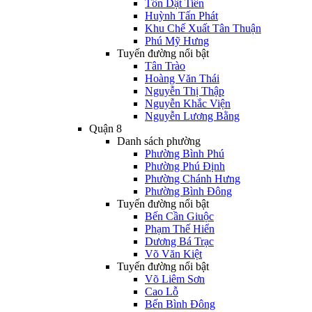
Tôn Dật Tiên
Huỳnh Tấn Phát
Khu Chế Xuất Tân Thuận
Phú Mỹ Hưng
Tuyến đường nổi bật
Tân Trào
Hoàng Văn Thái
Nguyễn Thị Thập
Nguyễn Khắc Viện
Nguyễn Lương Bằng
Quận 8
Danh sách phường
Phường Bình Phú
Phường Phú Định
Phường Chánh Hưng
Phường Bình Đông
Tuyến đường nổi bật
Bến Cần Giuộc
Phạm Thế Hiển
Dương Bá Trạc
Võ Văn Kiệt
Tuyến đường nổi bật
Võ Liêm Sơn
Cao Lỗ
Bến Bình Đông