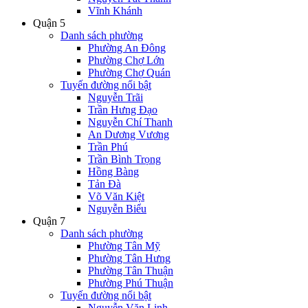
Vĩnh Khánh
Quận 5
Danh sách phường
Phường An Đông
Phường Chợ Lớn
Phường Chợ Quán
Tuyến đường nổi bật
Nguyễn Trãi
Trần Hưng Đạo
Nguyễn Chí Thanh
An Dương Vương
Trần Phú
Trần Bình Trọng
Hồng Bàng
Tản Đà
Võ Văn Kiệt
Nguyễn Biểu
Quận 7
Danh sách phường
Phường Tân Mỹ
Phường Tân Hưng
Phường Tân Thuận
Phường Phú Thuận
Tuyến đường nổi bật
Nguyễn Văn Linh