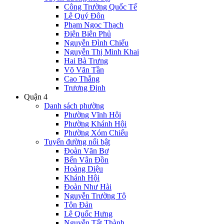
Công Trường Quốc Tế
Lê Quý Đôn
Phạm Ngọc Thạch
Điện Biên Phủ
Nguyễn Đình Chiểu
Nguyễn Thị Minh Khai
Hai Bà Trưng
Võ Văn Tần
Cao Thắng
Trương Định
Quận 4
Danh sách phường
Phường Vĩnh Hội
Phường Khánh Hội
Phường Xóm Chiếu
Tuyến đường nổi bật
Đoàn Văn Bơ
Bến Vân Đồn
Hoàng Diệu
Khánh Hội
Đoàn Như Hài
Nguyễn Trường Tộ
Tôn Đản
Lê Quốc Hưng
Nguyễn Tất Thành