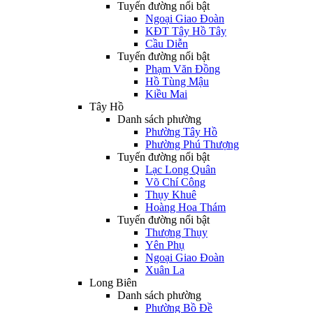
Tuyến đường nổi bật
Ngoại Giao Đoàn
KĐT Tây Hồ Tây
Cầu Diễn
Tuyến đường nổi bật
Phạm Văn Đồng
Hồ Tùng Mậu
Kiều Mai
Tây Hồ
Danh sách phường
Phường Tây Hồ
Phường Phú Thượng
Tuyến đường nổi bật
Lạc Long Quân
Võ Chí Công
Thụy Khuê
Hoàng Hoa Thám
Tuyến đường nổi bật
Thượng Thụy
Yên Phụ
Ngoại Giao Đoàn
Xuân La
Long Biên
Danh sách phường
Phường Bồ Đề