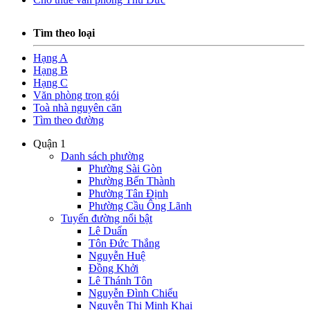
Tìm theo loại
Hạng A
Hạng B
Hạng C
Văn phòng trọn gói
Toà nhà nguyên căn
Tìm theo đường
Quận 1
Danh sách phường
Phường Sài Gòn
Phường Bến Thành
Phường Tân Định
Phường Cầu Ông Lãnh
Tuyến đường nổi bật
Lê Duẩn
Tôn Đức Thắng
Nguyễn Huệ
Đồng Khởi
Lê Thánh Tôn
Nguyễn Đình Chiểu
Nguyễn Thị Minh Khai