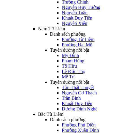
Trường Chinh
Nguyễn Huy Tưởng
Nguyễn Tuân
Khuất Duy Tiến
Nguyễn Xiển
Nam Từ Liêm
Danh sách phường
Phường Từ Liêm
Phường Đại Mỗ
Tuyến đường nổi bật
Mỹ Đình
Phạm Hùng
Tố Hữu
Lê Đức Thọ
Mễ Trì
Tuyến đường nổi bật
Tôn Thất Thuyết
Nguyễn Cơ Thạch
Trần Bình
Khuất Duy Tiến
Dương Đình Nghệ
Bắc Từ Liêm
Danh sách phường
Phường Phú Diễn
Phường Xuân Đỉnh