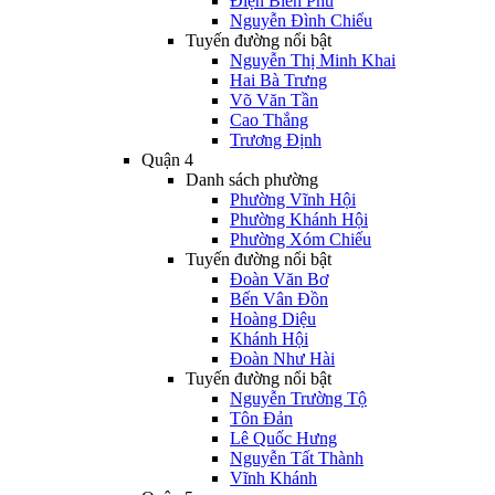
Điện Biên Phủ
Nguyễn Đình Chiểu
Tuyến đường nổi bật
Nguyễn Thị Minh Khai
Hai Bà Trưng
Võ Văn Tần
Cao Thắng
Trương Định
Quận 4
Danh sách phường
Phường Vĩnh Hội
Phường Khánh Hội
Phường Xóm Chiếu
Tuyến đường nổi bật
Đoàn Văn Bơ
Bến Vân Đồn
Hoàng Diệu
Khánh Hội
Đoàn Như Hài
Tuyến đường nổi bật
Nguyễn Trường Tộ
Tôn Đản
Lê Quốc Hưng
Nguyễn Tất Thành
Vĩnh Khánh