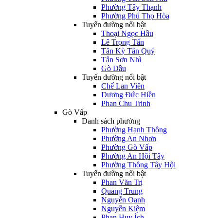
Phường Tây Thạnh
Phường Phú Thọ Hòa
Tuyến đường nổi bật
Thoại Ngọc Hầu
Lê Trọng Tấn
Tân Kỳ Tân Quý
Tân Sơn Nhì
Gò Dầu
Tuyến đường nổi bật
Chế Lan Viên
Dương Đức Hiền
Phan Chu Trinh
Gò Vấp
Danh sách phường
Phường Hạnh Thông
Phường An Nhơn
Phường Gò Vấp
Phường An Hội Tây
Phường Thông Tây Hội
Tuyến đường nổi bật
Phan Văn Trị
Quang Trung
Nguyễn Oanh
Nguyễn Kiệm
Phan Huy Ích