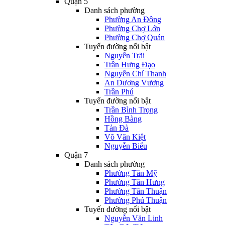
Quận 5
Danh sách phường
Phường An Đông
Phường Chợ Lớn
Phường Chợ Quán
Tuyến đường nổi bật
Nguyễn Trãi
Trần Hưng Đạo
Nguyễn Chí Thanh
An Dương Vương
Trần Phú
Tuyến đường nổi bật
Trần Bình Trọng
Hồng Bàng
Tản Đà
Võ Văn Kiệt
Nguyễn Biểu
Quận 7
Danh sách phường
Phường Tân Mỹ
Phường Tân Hưng
Phường Tân Thuận
Phường Phú Thuận
Tuyến đường nổi bật
Nguyễn Văn Linh