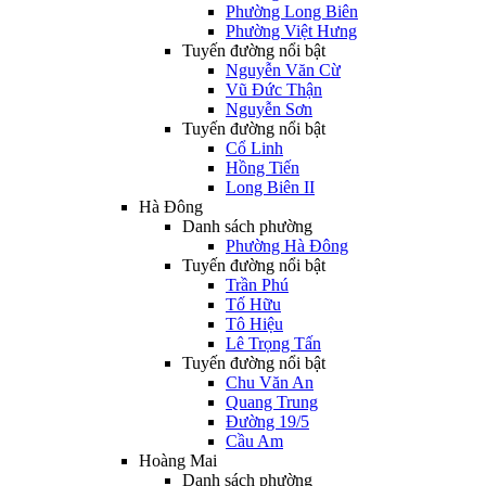
Phường Long Biên
Phường Việt Hưng
Tuyến đường nổi bật
Nguyễn Văn Cừ
Vũ Đức Thận
Nguyễn Sơn
Tuyến đường nổi bật
Cổ Linh
Hồng Tiến
Long Biên II
Hà Đông
Danh sách phường
Phường Hà Đông
Tuyến đường nổi bật
Trần Phú
Tố Hữu
Tô Hiệu
Lê Trọng Tấn
Tuyến đường nổi bật
Chu Văn An
Quang Trung
Đường 19/5
Cầu Am
Hoàng Mai
Danh sách phường