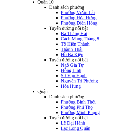
Quận 10
Danh sách phường
Phường Vườn Lài
Phường Hòa Hưng
Phường Diên Hồng
Tuyến đường nổi bật
Ba Tháng Hai
Cách Mạng Tháng 8
Tô Hiến Thành
Thành Thái
Hồ Bá Kiện
Tuyến đường nổi bật
Ngô Gia Tự
Hồng Lĩnh
Sư Vạn Hạnh
Nguyễn Tri Phương
Hòa Hưng
Quận 11
Danh sách phường
Phường Bình Thới
Phường Phú Thọ
Phường Minh Phụng
Tuyến đường nổi bật
Lê Đại Hành
Lạc Long Quân