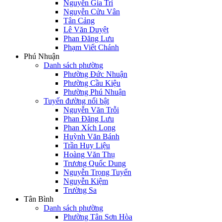
Nguyễn Gia Trí
Nguyễn Cửu Vân
Tân Cảng
Lê Văn Duyệt
Phan Đăng Lưu
Phạm Viết Chánh
Phú Nhuận
Danh sách phường
Phường Đức Nhuận
Phường Cầu Kiệu
Phường Phú Nhuận
Tuyến đường nổi bật
Nguyễn Văn Trỗi
Phan Đăng Lưu
Phan Xích Long
Huỳnh Văn Bánh
Trần Huy Liệu
Hoàng Văn Thụ
Trương Quốc Dung
Nguyễn Trọng Tuyển
Nguyễn Kiệm
Trường Sa
Tân Bình
Danh sách phường
Phường Tân Sơn Hòa