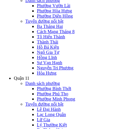
Danh sách phường
Phường Vườn Lài
Phường Hòa Hưng
Phường Diên Hồng
Tuyến đường nổi bật
Ba Tháng Hai
Cách Mạng Tháng 8
Tô Hiến Thành
Thành Thái
Hồ Bá Kiện
Ngô Gia Tự
Hồng Lĩnh
Sư Vạn Hạnh
Nguyễn Tri Phương
Hòa Hưng
Quận 11
Danh sách phường
Phường Bình Thới
Phường Phú Thọ
Phường Minh Phụng
Tuyến đường nổi bật
Lê Đại Hành
Lạc Long Quân
Lữ Gia
Lý Thường Kiệt