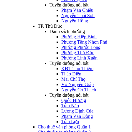
Tuyến đường nổi bật
Phạm Văn Chiêu
Nguyễn Thái Sơn
Nguyên Hồng
TP. Thủ Đức
Danh sách phường
Phường Hiệp Bình
Phường Tăng Nhơn Phú
Phường Phước Long
Phường Thủ Đức
Phường Linh Xuân
Tuyến đường nổi bật
KĐT Thủ Thiêm
Thảo Điền
Mai Chí Thọ
Võ Nguyên Giáp
Nguyễn Cơ Thạch
Tuyến đường nổi bật
Quốc Hương
Trần Não
Lương Định Của
Phạm Văn Đồng
Trần Lựu
Cho thuê văn phòng Quận 1