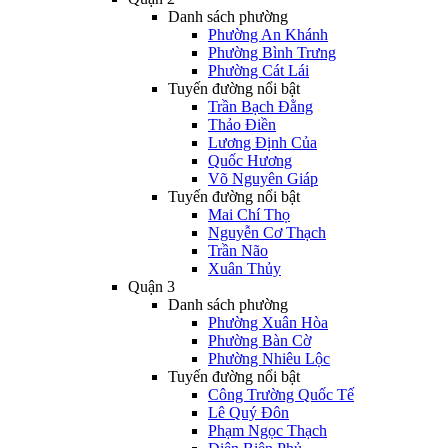
Danh sách phường
Phường An Khánh
Phường Bình Trưng
Phường Cát Lái
Tuyến đường nổi bật
Trần Bạch Đằng
Thảo Điền
Lương Định Của
Quốc Hương
Võ Nguyên Giáp
Tuyến đường nổi bật
Mai Chí Thọ
Nguyễn Cơ Thạch
Trần Não
Xuân Thủy
Quận 3
Danh sách phường
Phường Xuân Hòa
Phường Bàn Cờ
Phường Nhiêu Lộc
Tuyến đường nổi bật
Công Trường Quốc Tế
Lê Quý Đôn
Phạm Ngọc Thạch