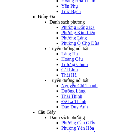
Hoàng Hoa Thám
Yên Phụ
Trúc Bạch
Đống Đa
Danh sách phường
Phường Đống Đa
Phường Kim Liên
Phường Láng
Phường Ô Chợ Dừa
Tuyến đường nổi bật
Láng Hạ
Hoàng Cầu
Trường Chinh
Cát Linh
Thái Hà
Tuyến đường nổi bật
Nguyễn Chí Thanh
Đường Láng
Thái Thịnh
Đê La Thành
Đào Duy Anh
Cầu Giấy
Danh sách phường
Phường Cầu Giấy
Phường Yên Hòa