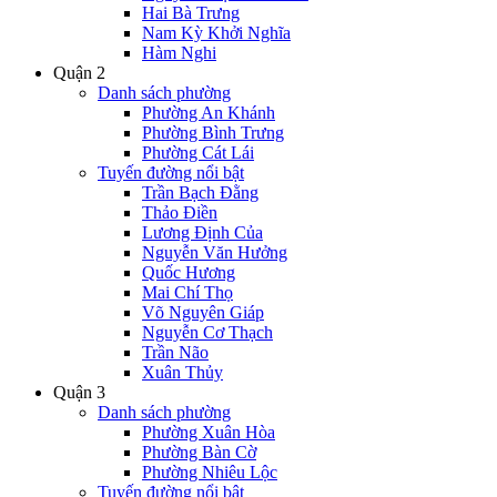
Hai Bà Trưng
Nam Kỳ Khởi Nghĩa
Hàm Nghi
Quận 2
Danh sách phường
Phường An Khánh
Phường Bình Trưng
Phường Cát Lái
Tuyến đường nổi bật
Trần Bạch Đằng
Thảo Điền
Lương Định Của
Nguyễn Văn Hưởng
Quốc Hương
Mai Chí Thọ
Võ Nguyên Giáp
Nguyễn Cơ Thạch
Trần Não
Xuân Thủy
Quận 3
Danh sách phường
Phường Xuân Hòa
Phường Bàn Cờ
Phường Nhiêu Lộc
Tuyến đường nổi bật