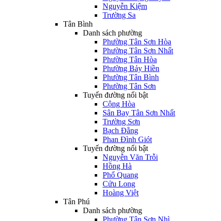
Nguyễn Kiệm
Trường Sa
Tân Bình
Danh sách phường
Phường Tân Sơn Hòa
Phường Tân Sơn Nhất
Phường Tân Hòa
Phường Bảy Hiền
Phường Tân Bình
Phường Tân Sơn
Tuyến đường nổi bật
Cộng Hòa
Sân Bay Tân Sơn Nhất
Trường Sơn
Bạch Đằng
Phan Đình Giót
Tuyến đường nổi bật
Nguyễn Văn Trỗi
Hồng Hà
Phổ Quang
Cửu Long
Hoàng Việt
Tân Phú
Danh sách phường
Phường Tân Sơn Nhì