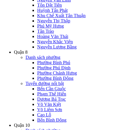
Tôn Dật Tiên
Huỳnh Tấn Phát
Khu Chế Xuất Tân Thuận
Nguyễn Thị Thập
Phú Mỹ Hưng
Tân Trào
Hoàng Văn Thái
Nguyễn Khắc Viện
Nguyễn Lương Bằng
Quận 8
Danh sách phường
Phường Bình Phú
Phường Phú Định
Phường Chánh Hưng
Phường Bình Đông
Tuyến đường nổi bật
Bến Cần Giuộc
Phạm Thế Hiển
Dương Bá Trạc
Võ Văn Kiệt
Võ Liêm Sơn
Cao Lỗ
Bến Bình Đông
Quận 10