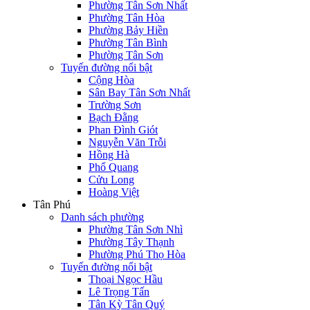
Phường Tân Sơn Nhất
Phường Tân Hòa
Phường Bảy Hiền
Phường Tân Bình
Phường Tân Sơn
Tuyến đường nổi bật
Cộng Hòa
Sân Bay Tân Sơn Nhất
Trường Sơn
Bạch Đằng
Phan Đình Giót
Nguyễn Văn Trỗi
Hồng Hà
Phổ Quang
Cửu Long
Hoàng Việt
Tân Phú
Danh sách phường
Phường Tân Sơn Nhì
Phường Tây Thạnh
Phường Phú Thọ Hòa
Tuyến đường nổi bật
Thoại Ngọc Hầu
Lê Trọng Tấn
Tân Kỳ Tân Quý