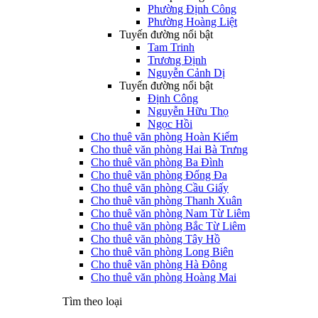
Phường Định Công
Phường Hoàng Liệt
Tuyến đường nổi bật
Tam Trinh
Trương Định
Nguyễn Cảnh Dị
Tuyến đường nổi bật
Định Công
Nguyễn Hữu Thọ
Ngọc Hồi
Cho thuê văn phòng Hoàn Kiếm
Cho thuê văn phòng Hai Bà Trưng
Cho thuê văn phòng Ba Đình
Cho thuê văn phòng Đống Đa
Cho thuê văn phòng Cầu Giấy
Cho thuê văn phòng Thanh Xuân
Cho thuê văn phòng Nam Từ Liêm
Cho thuê văn phòng Bắc Từ Liêm
Cho thuê văn phòng Tây Hồ
Cho thuê văn phòng Long Biên
Cho thuê văn phòng Hà Đông
Cho thuê văn phòng Hoàng Mai
Tìm theo loại