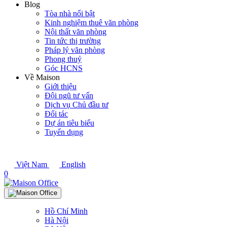
Blog
Tòa nhà nổi bật
Kinh nghiệm thuê văn phòng
Nội thất văn phòng
Tin tức thị trường
Pháp lý văn phòng
Phong thuỷ
Góc HCNS
Về Maison
Giới thiệu
Đội ngũ tư vấn
Dịch vụ Chủ đầu tư
Đối tác
Dự án tiêu biểu
Tuyển dụng
Việt Nam
English
0
Hồ Chí Minh
Hà Nội