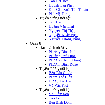
Tôn Dật Tiên
Huỳnh Tấn Phát
Khu Chế Xuất Tân Thuận
Phú Mỹ Hưng
Tuyến đường nổi bật
Tân Trào
Hoàng Văn Thái
Nguyễn Thị Thập
Nguyễn Khắc Viện
Nguyễn Lương Bằng
Quận 8
Danh sách phường
Phường Bình Phú
Phường Phú Định
Phường Chánh Hưng
Phường Bình Đông
Tuyến đường nổi bật
Bến Cần Giuộc
Phạm Thế Hiển
Dương Bá Trạc
Võ Văn Kiệt
Tuyến đường nổi bật
Võ Liêm Sơn
Cao Lỗ
Bến Bình Đông