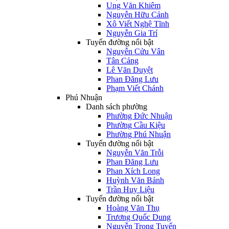
Ung Văn Khiêm
Nguyễn Hữu Cảnh
Xô Viết Nghệ Tĩnh
Nguyễn Gia Trí
Tuyến đường nổi bật
Nguyễn Cửu Vân
Tân Cảng
Lê Văn Duyệt
Phan Đăng Lưu
Phạm Viết Chánh
Phú Nhuận
Danh sách phường
Phường Đức Nhuận
Phường Cầu Kiệu
Phường Phú Nhuận
Tuyến đường nổi bật
Nguyễn Văn Trỗi
Phan Đăng Lưu
Phan Xích Long
Huỳnh Văn Bánh
Trần Huy Liệu
Tuyến đường nổi bật
Hoàng Văn Thụ
Trương Quốc Dung
Nguyễn Trọng Tuyển