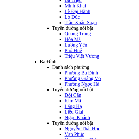
Bà Triệu
Minh Khai
Lê Đại Hành
Lò Đúc
Trần Xuân Soạn
Tuyến đường nổi bật
Quang Trung
Hòa Mã
Lương Yên
Phố Huế
Triệu Việt Vương
Ba Đình
Danh sách phường
Phường Ba Đình
Phường Giảng Võ
Phường Ngọc Hà
Tuyến đường nổi bật
Đội Cấn
Kim Mã
Láng Hạ
Liễu Giai
Ngọc Khánh
Tuyến đường nổi bật
Nguyễn Thái Học
Vạn Phúc