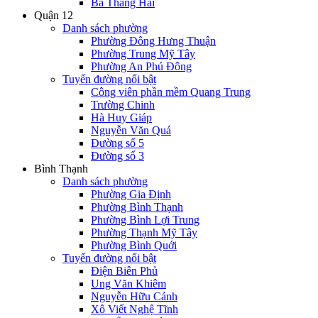
Ba Tháng Hai
Quận 12
Danh sách phường
Phường Đông Hưng Thuận
Phường Trung Mỹ Tây
Phường An Phú Đông
Tuyến đường nổi bật
Công viên phần mềm Quang Trung
Trường Chinh
Hà Huy Giáp
Nguyễn Văn Quá
Đường số 5
Đường số 3
Bình Thạnh
Danh sách phường
Phường Gia Định
Phường Bình Thạnh
Phường Bình Lợi Trung
Phường Thạnh Mỹ Tây
Phường Bình Quới
Tuyến đường nổi bật
Điện Biên Phủ
Ung Văn Khiêm
Nguyễn Hữu Cảnh
Xô Viết Nghệ Tĩnh