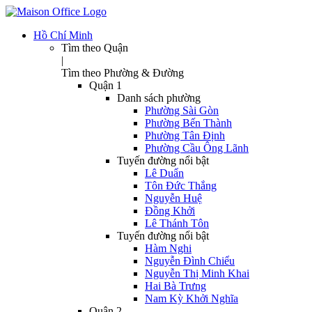
Hồ Chí Minh
Tìm theo Quận
|
Tìm theo Phường & Đường
Quận 1
Danh sách phường
Phường Sài Gòn
Phường Bến Thành
Phường Tân Định
Phường Cầu Ông Lãnh
Tuyến đường nổi bật
Lê Duẩn
Tôn Đức Thắng
Nguyễn Huệ
Đồng Khởi
Lê Thánh Tôn
Tuyến đường nổi bật
Hàm Nghi
Nguyễn Đình Chiểu
Nguyễn Thị Minh Khai
Hai Bà Trưng
Nam Kỳ Khởi Nghĩa
Quận 2