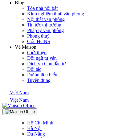
Blog
Tòa nhà nổi bật
Kinh nghiệm thuê văn phòng
Nội thất văn phòng
Tin tức thị trường
Pháp lý văn phòng
Phong thuỷ
Góc HCNS
Về Maison
Giới thiệu
Đội ngũ tư vấn
Dịch vụ Chủ đầu tư
Đối tác
Dự án tiêu biểu
Tuyển dụng
Việt Nam
Việt Nam
Hồ Chí Minh
Hà Nội
Đà Nẵng