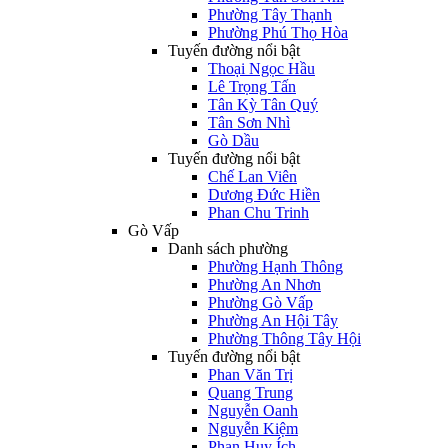
Phường Tây Thạnh
Phường Phú Thọ Hòa
Tuyến đường nổi bật
Thoại Ngọc Hầu
Lê Trọng Tấn
Tân Kỳ Tân Quý
Tân Sơn Nhì
Gò Dầu
Tuyến đường nổi bật
Chế Lan Viên
Dương Đức Hiền
Phan Chu Trinh
Gò Vấp
Danh sách phường
Phường Hạnh Thông
Phường An Nhơn
Phường Gò Vấp
Phường An Hội Tây
Phường Thông Tây Hội
Tuyến đường nổi bật
Phan Văn Trị
Quang Trung
Nguyễn Oanh
Nguyễn Kiệm
Phan Huy Ích