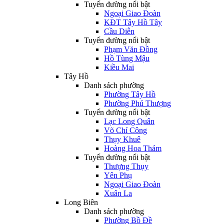
Tuyến đường nổi bật
Ngoại Giao Đoàn
KĐT Tây Hồ Tây
Cầu Diễn
Tuyến đường nổi bật
Phạm Văn Đồng
Hồ Tùng Mậu
Kiều Mai
Tây Hồ
Danh sách phường
Phường Tây Hồ
Phường Phú Thượng
Tuyến đường nổi bật
Lạc Long Quân
Võ Chí Công
Thụy Khuê
Hoàng Hoa Thám
Tuyến đường nổi bật
Thượng Thụy
Yên Phụ
Ngoại Giao Đoàn
Xuân La
Long Biên
Danh sách phường
Phường Bồ Đề