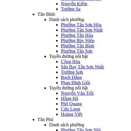
Nguyễn Kiệm
Trường Sa
Tân Bình
Danh sách phường
Phường Tân Sơn Hòa
Phường Tân Sơn Nhất
Phường Tân Hòa
Phường Bảy Hiền
Phường Tân Bình
Phường Tân Sơn
Tuyến đường nổi bật
Cộng Hòa
Sân Bay Tân Sơn Nhất
Trường Sơn
Bạch Đằng
Phan Đình Giót
Tuyến đường nổi bật
Nguyễn Văn Trỗi
Hồng Hà
Phổ Quang
Cửu Long
Hoàng Việt
Tân Phú
Danh sách phường
Phường Tân Sơn Nhì