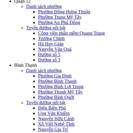
Quận 12
Danh sách phường
Phường Đông Hưng Thuận
Phường Trung Mỹ Tây
Phường An Phú Đông
Tuyến đường nổi bật
Công viên phần mềm Quang Trung
Trường Chinh
Hà Huy Giáp
Nguyễn Văn Quá
Đường số 5
Đường số 3
Bình Thạnh
Danh sách phường
Phường Gia Định
Phường Bình Thạnh
Phường Bình Lợi Trung
Phường Thạnh Mỹ Tây
Phường Bình Quới
Tuyến đường nổi bật
Điện Biên Phủ
Ung Văn Khiêm
Nguyễn Hữu Cảnh
Xô Viết Nghệ Tĩnh
Nguyễn Gia Trí