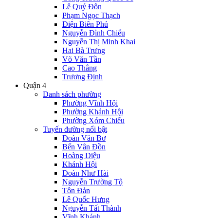
Lê Quý Đôn
Phạm Ngọc Thạch
Điện Biên Phủ
Nguyễn Đình Chiểu
Nguyễn Thị Minh Khai
Hai Bà Trưng
Võ Văn Tần
Cao Thắng
Trương Định
Quận 4
Danh sách phường
Phường Vĩnh Hội
Phường Khánh Hội
Phường Xóm Chiếu
Tuyến đường nổi bật
Đoàn Văn Bơ
Bến Vân Đồn
Hoàng Diệu
Khánh Hội
Đoàn Như Hài
Nguyễn Trường Tộ
Tôn Đản
Lê Quốc Hưng
Nguyễn Tất Thành
Vĩnh Khánh