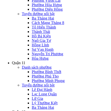
Phường Vườn Lài
Phường Hòa Hưng
Phường Diên Hồng
Tuyến đường nổi bật
Ba Tháng Hai
Cách Mạng Tháng 8
Tô Hiến Thành
Thành Thái
Hồ Bá Kiện
Ngô Gia Tự
Hồng Lĩnh
Sư Vạn Hạnh
Nguyễn Tri Phương
Hòa Hưng
Quận 11
Danh sách phường
Phường Bình Thới
Phường Phú Thọ
Phường Minh Phụng
Tuyến đường nổi bật
Lê Đại Hành
Lạc Long Quân
Lữ Gia
Lý Thường Kiệt
Ba Tháng Hai