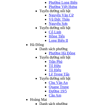
Phường Long Biên
Phường Việt Hưng
Tuyến đường nổi bật
Nguyễn Văn Cừ
Vũ Đức Thận
Nguyễn Sơn
Tuyến đường nổi bật
Cổ Linh
Hồng Tiến
Long Biên II
Hà Đông
Danh sách phường
Phường Hà Đông
Tuyến đường nổi bật
Trần Phú
Tố Hữu
Tô Hiệu
Lê Trọng Tấn
Tuyến đường nổi bật
Chu Văn An
Quang Trung
Đường 19/5
Cầu Am
Hoàng Mai
Danh sách phường