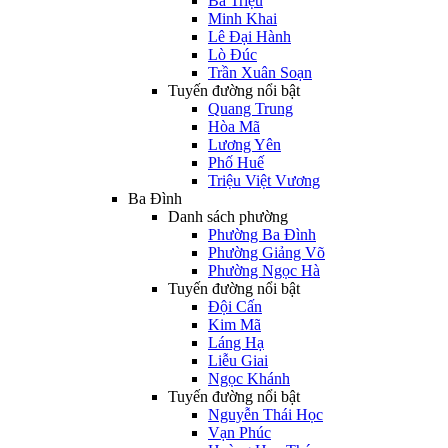
Bà Triệu
Minh Khai
Lê Đại Hành
Lò Đúc
Trần Xuân Soạn
Tuyến đường nổi bật
Quang Trung
Hòa Mã
Lương Yên
Phố Huế
Triệu Việt Vương
Ba Đình
Danh sách phường
Phường Ba Đình
Phường Giảng Võ
Phường Ngọc Hà
Tuyến đường nổi bật
Đội Cấn
Kim Mã
Láng Hạ
Liễu Giai
Ngọc Khánh
Tuyến đường nổi bật
Nguyễn Thái Học
Vạn Phúc