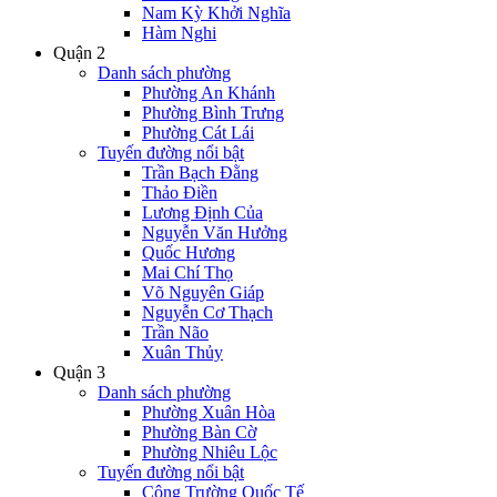
Nam Kỳ Khởi Nghĩa
Hàm Nghi
Quận 2
Danh sách phường
Phường An Khánh
Phường Bình Trưng
Phường Cát Lái
Tuyến đường nổi bật
Trần Bạch Đằng
Thảo Điền
Lương Định Của
Nguyễn Văn Hưởng
Quốc Hương
Mai Chí Thọ
Võ Nguyên Giáp
Nguyễn Cơ Thạch
Trần Não
Xuân Thủy
Quận 3
Danh sách phường
Phường Xuân Hòa
Phường Bàn Cờ
Phường Nhiêu Lộc
Tuyến đường nổi bật
Công Trường Quốc Tế