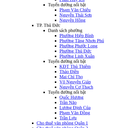
Tuyến đường nổi bật
Phạm Văn Chiêu
Nguyễn Thái Sơn
Nguyên Hồng
TP. Thủ Đức
Danh sách phường
Phường Hiệp Bình
Phường Tăng Nhơn Phú
Phường Phước Long
Phường Thủ Đức
Phường Linh Xuân
Tuyến đường nổi bật
KĐT Thủ Thiêm
Thảo Điền
Mai Chí Thọ
Võ Nguyên Giáp
Nguyễn Cơ Thạch
Tuyến đường nổi bật
Quốc Hương
Trần Não
Lương Định Của
Phạm Văn Đồng
Trần Lựu
Cho thuê văn phòng Quận 1