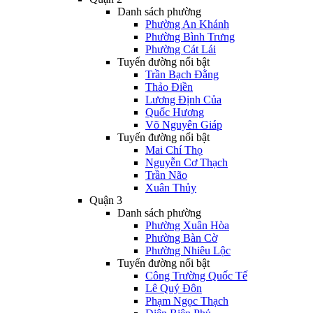
Danh sách phường
Phường An Khánh
Phường Bình Trưng
Phường Cát Lái
Tuyến đường nổi bật
Trần Bạch Đằng
Thảo Điền
Lương Định Của
Quốc Hương
Võ Nguyên Giáp
Tuyến đường nổi bật
Mai Chí Thọ
Nguyễn Cơ Thạch
Trần Não
Xuân Thủy
Quận 3
Danh sách phường
Phường Xuân Hòa
Phường Bàn Cờ
Phường Nhiêu Lộc
Tuyến đường nổi bật
Công Trường Quốc Tế
Lê Quý Đôn
Phạm Ngọc Thạch