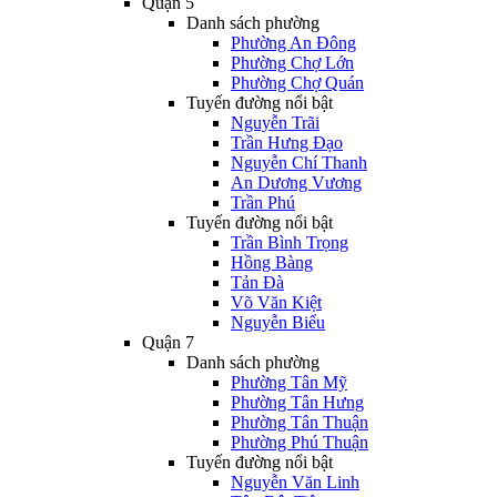
Quận 5
Danh sách phường
Phường An Đông
Phường Chợ Lớn
Phường Chợ Quán
Tuyến đường nổi bật
Nguyễn Trãi
Trần Hưng Đạo
Nguyễn Chí Thanh
An Dương Vương
Trần Phú
Tuyến đường nổi bật
Trần Bình Trọng
Hồng Bàng
Tản Đà
Võ Văn Kiệt
Nguyễn Biểu
Quận 7
Danh sách phường
Phường Tân Mỹ
Phường Tân Hưng
Phường Tân Thuận
Phường Phú Thuận
Tuyến đường nổi bật
Nguyễn Văn Linh