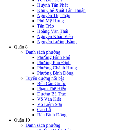
Huỳnh Tấn Phát
Khu Chế Xuất Tân Thuận
Nguyễn Thị Thập
Phú Mỹ Hưng
Tân Trào
Hoàng Văn Thái
Nguyễn Khắc Viện
Nguyễn Lương Bằng
Quận 8
Danh sách phường
Phường Bình Phú
Phường Phú Định
Phường Chánh Hưng
Phường Bình Đông
Tuyến đường nổi bật
Bến Cần Giuộc
Phạm Thế Hiển
Dương Bá Trạc
Võ Văn Kiệt
Võ Liêm Sơn
Cao Lỗ
Bến Bình Đông
Quận 10
Danh sách phường