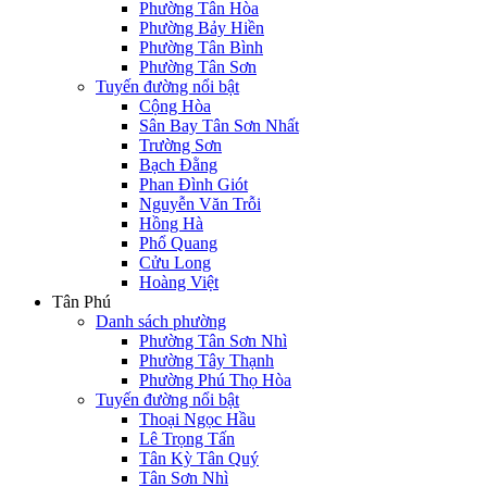
Phường Tân Hòa
Phường Bảy Hiền
Phường Tân Bình
Phường Tân Sơn
Tuyến đường nổi bật
Cộng Hòa
Sân Bay Tân Sơn Nhất
Trường Sơn
Bạch Đằng
Phan Đình Giót
Nguyễn Văn Trỗi
Hồng Hà
Phổ Quang
Cửu Long
Hoàng Việt
Tân Phú
Danh sách phường
Phường Tân Sơn Nhì
Phường Tây Thạnh
Phường Phú Thọ Hòa
Tuyến đường nổi bật
Thoại Ngọc Hầu
Lê Trọng Tấn
Tân Kỳ Tân Quý
Tân Sơn Nhì