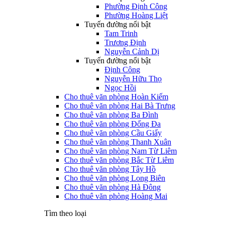
Phường Định Công
Phường Hoàng Liệt
Tuyến đường nổi bật
Tam Trinh
Trương Định
Nguyễn Cảnh Dị
Tuyến đường nổi bật
Định Công
Nguyễn Hữu Thọ
Ngọc Hồi
Cho thuê văn phòng Hoàn Kiếm
Cho thuê văn phòng Hai Bà Trưng
Cho thuê văn phòng Ba Đình
Cho thuê văn phòng Đống Đa
Cho thuê văn phòng Cầu Giấy
Cho thuê văn phòng Thanh Xuân
Cho thuê văn phòng Nam Từ Liêm
Cho thuê văn phòng Bắc Từ Liêm
Cho thuê văn phòng Tây Hồ
Cho thuê văn phòng Long Biên
Cho thuê văn phòng Hà Đông
Cho thuê văn phòng Hoàng Mai
Tìm theo loại