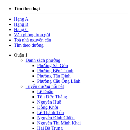
Tìm theo loại
Hạng A
Hạng B
Hạng C
Văn phòng trọn gói
Toà nhà nguyên căn
Tìm theo đường
Quận 1
Danh sách phường
Phường Sài Gòn
Phường Bến Thành
Phường Tân Định
Phường Cầu Ông Lãnh
Tuyến đường nổi bật
Lê Duẩn
Tôn Đức Thắng
Nguyễn Huệ
Đồng Khởi
Lê Thánh Tôn
Nguyễn Đình Chiểu
Nguyễn Thị Minh Khai
Hai Bà Trưng