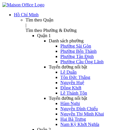
Hồ Chí Minh
Tìm theo Quận
|
Tìm theo Phường & Đường
Quận 1
Danh sách phường
Phường Sài Gòn
Phường Bến Thành
Phường Tân Định
Phường Cầu Ông Lãnh
Tuyến đường nổi bật
Lê Duẩn
Tôn Đức Thắng
Nguyễn Huệ
Đồng Khởi
Lê Thánh Tôn
Tuyến đường nổi bật
Hàm Nghi
Nguyễn Đình Chiểu
Nguyễn Thị Minh Khai
Hai Bà Trưng
Nam Kỳ Khởi Nghĩa
Quận 2