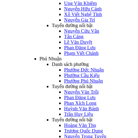
Ung Văn Khiêm
Nguyễn Hữu Cảnh
Xô Viết Nghệ Tĩnh
Nguyễn Gia Trí
Tuyến đường nổi bật
Nguyễn Cửu Vân
Tân Cảng
Lê Văn Duyệt
Phan Đăng Lưu
Phạm Viết Chánh
Phú Nhuận
Danh sách phường
Phường Đức Nhuận
Phường Cầu Kiệu
Phường Phú Nhuận
Tuyến đường nổi bật
Nguyễn Văn Trỗi
Phan Đăng Lưu
Phan Xích Long
Huỳnh Văn Bánh
Trần Huy Liệu
Tuyến đường nổi bật
Hoàng Văn Thụ
Trương Quốc Dung
Nguyễn Trọng Tuyển