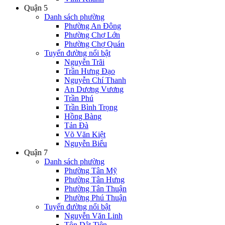
Quận 5
Danh sách phường
Phường An Đông
Phường Chợ Lớn
Phường Chợ Quán
Tuyến đường nổi bật
Nguyễn Trãi
Trần Hưng Đạo
Nguyễn Chí Thanh
An Dương Vương
Trần Phú
Trần Bình Trọng
Hồng Bàng
Tản Đà
Võ Văn Kiệt
Nguyễn Biểu
Quận 7
Danh sách phường
Phường Tân Mỹ
Phường Tân Hưng
Phường Tân Thuận
Phường Phú Thuận
Tuyến đường nổi bật
Nguyễn Văn Linh
Tôn Dật Tiên