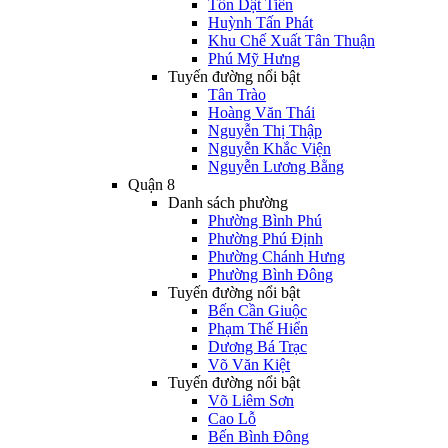
Tôn Dật Tiên
Huỳnh Tấn Phát
Khu Chế Xuất Tân Thuận
Phú Mỹ Hưng
Tuyến đường nổi bật
Tân Trào
Hoàng Văn Thái
Nguyễn Thị Thập
Nguyễn Khắc Viện
Nguyễn Lương Bằng
Quận 8
Danh sách phường
Phường Bình Phú
Phường Phú Định
Phường Chánh Hưng
Phường Bình Đông
Tuyến đường nổi bật
Bến Cần Giuộc
Phạm Thế Hiển
Dương Bá Trạc
Võ Văn Kiệt
Tuyến đường nổi bật
Võ Liêm Sơn
Cao Lỗ
Bến Bình Đông