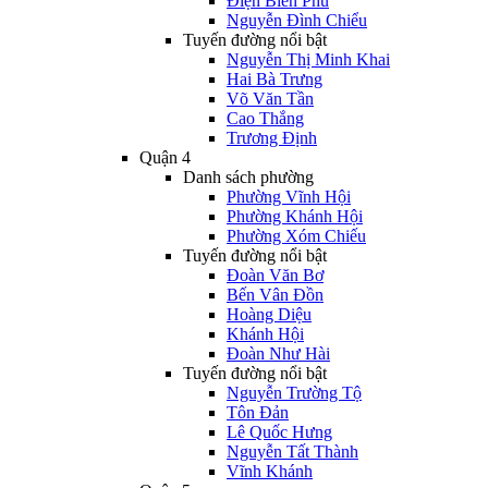
Điện Biên Phủ
Nguyễn Đình Chiểu
Tuyến đường nổi bật
Nguyễn Thị Minh Khai
Hai Bà Trưng
Võ Văn Tần
Cao Thắng
Trương Định
Quận 4
Danh sách phường
Phường Vĩnh Hội
Phường Khánh Hội
Phường Xóm Chiếu
Tuyến đường nổi bật
Đoàn Văn Bơ
Bến Vân Đồn
Hoàng Diệu
Khánh Hội
Đoàn Như Hài
Tuyến đường nổi bật
Nguyễn Trường Tộ
Tôn Đản
Lê Quốc Hưng
Nguyễn Tất Thành
Vĩnh Khánh