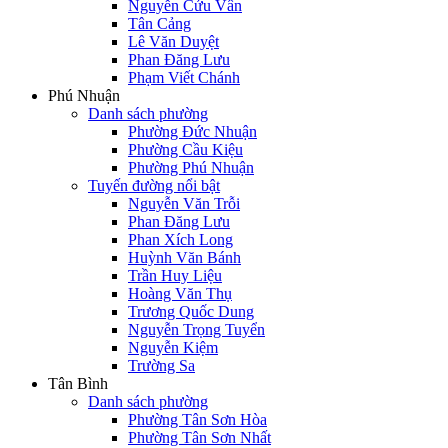
Nguyễn Cửu Vân
Tân Cảng
Lê Văn Duyệt
Phan Đăng Lưu
Phạm Viết Chánh
Phú Nhuận
Danh sách phường
Phường Đức Nhuận
Phường Cầu Kiệu
Phường Phú Nhuận
Tuyến đường nổi bật
Nguyễn Văn Trỗi
Phan Đăng Lưu
Phan Xích Long
Huỳnh Văn Bánh
Trần Huy Liệu
Hoàng Văn Thụ
Trương Quốc Dung
Nguyễn Trọng Tuyển
Nguyễn Kiệm
Trường Sa
Tân Bình
Danh sách phường
Phường Tân Sơn Hòa
Phường Tân Sơn Nhất