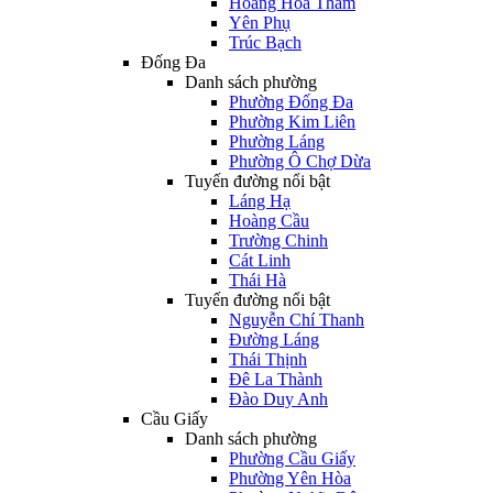
Hoàng Hoa Thám
Yên Phụ
Trúc Bạch
Đống Đa
Danh sách phường
Phường Đống Đa
Phường Kim Liên
Phường Láng
Phường Ô Chợ Dừa
Tuyến đường nổi bật
Láng Hạ
Hoàng Cầu
Trường Chinh
Cát Linh
Thái Hà
Tuyến đường nổi bật
Nguyễn Chí Thanh
Đường Láng
Thái Thịnh
Đê La Thành
Đào Duy Anh
Cầu Giấy
Danh sách phường
Phường Cầu Giấy
Phường Yên Hòa