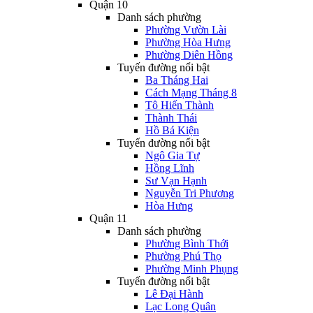
Quận 10
Danh sách phường
Phường Vườn Lài
Phường Hòa Hưng
Phường Diên Hồng
Tuyến đường nổi bật
Ba Tháng Hai
Cách Mạng Tháng 8
Tô Hiến Thành
Thành Thái
Hồ Bá Kiện
Tuyến đường nổi bật
Ngô Gia Tự
Hồng Lĩnh
Sư Vạn Hạnh
Nguyễn Tri Phương
Hòa Hưng
Quận 11
Danh sách phường
Phường Bình Thới
Phường Phú Thọ
Phường Minh Phụng
Tuyến đường nổi bật
Lê Đại Hành
Lạc Long Quân