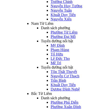
Trường Chinh
Nguyễn Huy Tưởng
Nguyễn Tuân
Khuất Duy Tiến
Nguyễn Xiển
Nam Từ Liêm
Danh sách phường
Phường Từ Liêm
Phường Đại Mỗ
Tuyến đường nổi bật
Mỹ Đình
Phạm Hùng
Tố Hữu
Lê Đức Thọ
Mễ Trì
Tuyến đường nổi bật
Tôn Thất Thuyết
Nguyễn Cơ Thạch
Trần Bình
Khuất Duy Tiến
Dương Đình Nghệ
Bắc Từ Liêm
Danh sách phường
Phường Phú Diễn
Phường Xuân Đỉnh