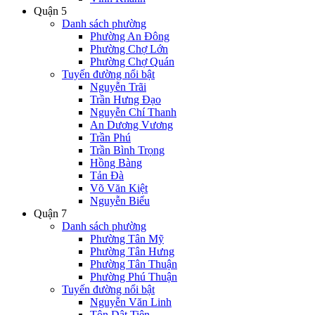
Quận 5
Danh sách phường
Phường An Đông
Phường Chợ Lớn
Phường Chợ Quán
Tuyến đường nổi bật
Nguyễn Trãi
Trần Hưng Đạo
Nguyễn Chí Thanh
An Dương Vương
Trần Phú
Trần Bình Trọng
Hồng Bàng
Tản Đà
Võ Văn Kiệt
Nguyễn Biểu
Quận 7
Danh sách phường
Phường Tân Mỹ
Phường Tân Hưng
Phường Tân Thuận
Phường Phú Thuận
Tuyến đường nổi bật
Nguyễn Văn Linh
Tôn Dật Tiên