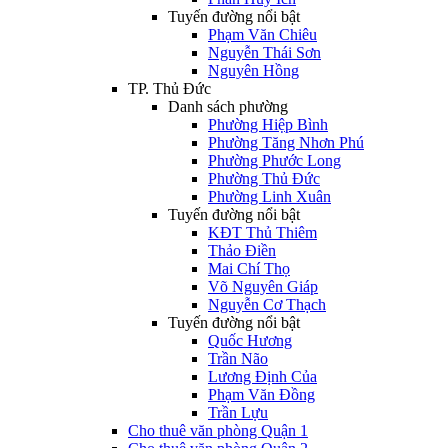
Tuyến đường nổi bật
Phạm Văn Chiêu
Nguyễn Thái Sơn
Nguyên Hồng
TP. Thủ Đức
Danh sách phường
Phường Hiệp Bình
Phường Tăng Nhơn Phú
Phường Phước Long
Phường Thủ Đức
Phường Linh Xuân
Tuyến đường nổi bật
KĐT Thủ Thiêm
Thảo Điền
Mai Chí Thọ
Võ Nguyên Giáp
Nguyễn Cơ Thạch
Tuyến đường nổi bật
Quốc Hương
Trần Não
Lương Định Của
Phạm Văn Đồng
Trần Lựu
Cho thuê văn phòng Quận 1