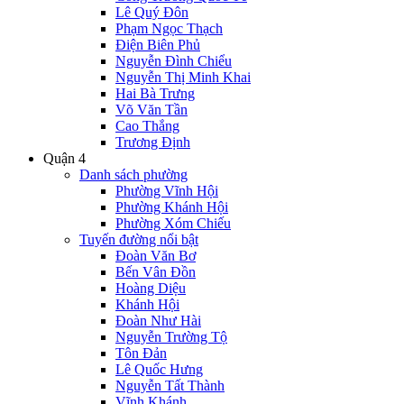
Lê Quý Đôn
Phạm Ngọc Thạch
Điện Biên Phủ
Nguyễn Đình Chiểu
Nguyễn Thị Minh Khai
Hai Bà Trưng
Võ Văn Tần
Cao Thắng
Trương Định
Quận 4
Danh sách phường
Phường Vĩnh Hội
Phường Khánh Hội
Phường Xóm Chiếu
Tuyến đường nổi bật
Đoàn Văn Bơ
Bến Vân Đồn
Hoàng Diệu
Khánh Hội
Đoàn Như Hài
Nguyễn Trường Tộ
Tôn Đản
Lê Quốc Hưng
Nguyễn Tất Thành
Vĩnh Khánh