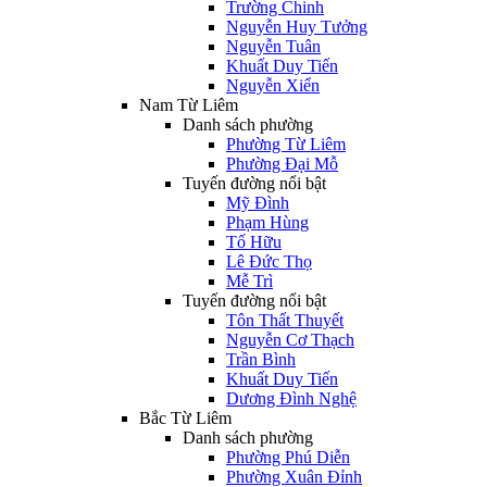
Trường Chinh
Nguyễn Huy Tưởng
Nguyễn Tuân
Khuất Duy Tiến
Nguyễn Xiển
Nam Từ Liêm
Danh sách phường
Phường Từ Liêm
Phường Đại Mỗ
Tuyến đường nổi bật
Mỹ Đình
Phạm Hùng
Tố Hữu
Lê Đức Thọ
Mễ Trì
Tuyến đường nổi bật
Tôn Thất Thuyết
Nguyễn Cơ Thạch
Trần Bình
Khuất Duy Tiến
Dương Đình Nghệ
Bắc Từ Liêm
Danh sách phường
Phường Phú Diễn
Phường Xuân Đỉnh