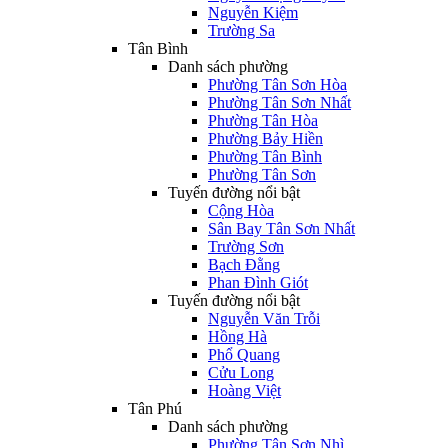
Nguyễn Kiệm
Trường Sa
Tân Bình
Danh sách phường
Phường Tân Sơn Hòa
Phường Tân Sơn Nhất
Phường Tân Hòa
Phường Bảy Hiền
Phường Tân Bình
Phường Tân Sơn
Tuyến đường nổi bật
Cộng Hòa
Sân Bay Tân Sơn Nhất
Trường Sơn
Bạch Đằng
Phan Đình Giót
Tuyến đường nổi bật
Nguyễn Văn Trỗi
Hồng Hà
Phổ Quang
Cửu Long
Hoàng Việt
Tân Phú
Danh sách phường
Phường Tân Sơn Nhì