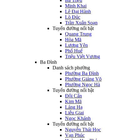
Bà Triệu
Minh Khai
Lê Đại Hành
Lò Đúc
Trần Xuân Soạn
Tuyến đường nổi bật
Quang Trung
Hòa Mã
Lương Yên
Phố Huế
Triệu Việt Vương
Ba Đình
Danh sách phường
Phường Ba Đình
Phường Giảng Võ
Phường Ngọc Hà
Tuyến đường nổi bật
Đội Cấn
Kim Mã
Láng Hạ
Liễu Giai
Ngọc Khánh
Tuyến đường nổi bật
Nguyễn Thái Học
Vạn Phúc