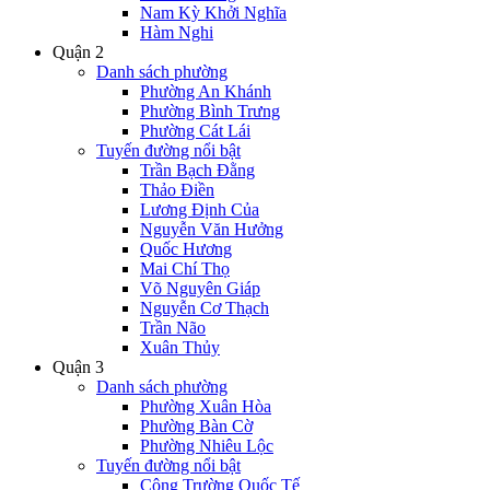
Nam Kỳ Khởi Nghĩa
Hàm Nghi
Quận 2
Danh sách phường
Phường An Khánh
Phường Bình Trưng
Phường Cát Lái
Tuyến đường nổi bật
Trần Bạch Đằng
Thảo Điền
Lương Định Của
Nguyễn Văn Hưởng
Quốc Hương
Mai Chí Thọ
Võ Nguyên Giáp
Nguyễn Cơ Thạch
Trần Não
Xuân Thủy
Quận 3
Danh sách phường
Phường Xuân Hòa
Phường Bàn Cờ
Phường Nhiêu Lộc
Tuyến đường nổi bật
Công Trường Quốc Tế