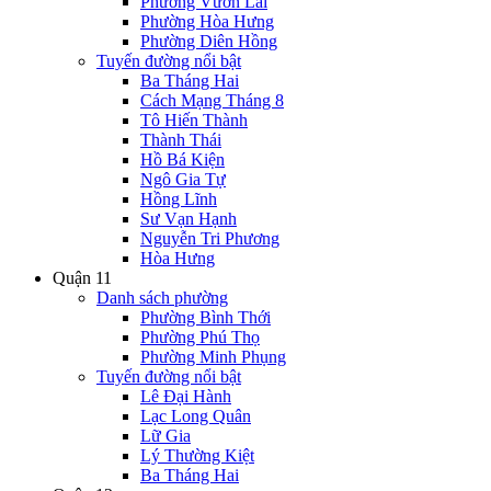
Phường Vườn Lài
Phường Hòa Hưng
Phường Diên Hồng
Tuyến đường nổi bật
Ba Tháng Hai
Cách Mạng Tháng 8
Tô Hiến Thành
Thành Thái
Hồ Bá Kiện
Ngô Gia Tự
Hồng Lĩnh
Sư Vạn Hạnh
Nguyễn Tri Phương
Hòa Hưng
Quận 11
Danh sách phường
Phường Bình Thới
Phường Phú Thọ
Phường Minh Phụng
Tuyến đường nổi bật
Lê Đại Hành
Lạc Long Quân
Lữ Gia
Lý Thường Kiệt
Ba Tháng Hai