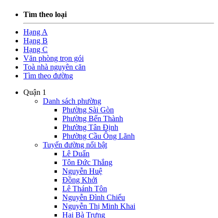
Tìm theo loại
Hạng A
Hạng B
Hạng C
Văn phòng trọn gói
Toà nhà nguyên căn
Tìm theo đường
Quận 1
Danh sách phường
Phường Sài Gòn
Phường Bến Thành
Phường Tân Định
Phường Cầu Ông Lãnh
Tuyến đường nổi bật
Lê Duẩn
Tôn Đức Thắng
Nguyễn Huệ
Đồng Khởi
Lê Thánh Tôn
Nguyễn Đình Chiểu
Nguyễn Thị Minh Khai
Hai Bà Trưng