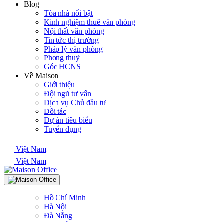
Blog
Tòa nhà nổi bật
Kinh nghiệm thuê văn phòng
Nội thất văn phòng
Tin tức thị trường
Pháp lý văn phòng
Phong thuỷ
Góc HCNS
Về Maison
Giới thiệu
Đội ngũ tư vấn
Dịch vụ Chủ đầu tư
Đối tác
Dự án tiêu biểu
Tuyển dụng
Việt Nam
Việt Nam
Hồ Chí Minh
Hà Nội
Đà Nẵng