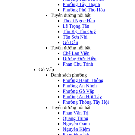
Phường Tây Thạnh
Phường Phú Thọ Hòa
Tuyến đường nổi bật
Thoại Ngọc Hầu
Lê Trọng Tấn
Tân Kỳ Tân Quý
Tân Sơn Nhì
Gò Dầu
Tuyến đường nổi bật
Chế Lan Viên
Dương Đức Hiền
Phan Chu Trinh
Gò Vấp
Danh sách phường
Phường Hạnh Thông
Phường An Nhơn
Phường Gò Vấp
Phường An Hội Tây
Phường Thông Tây Hội
Tuyến đường nổi bật
Phan Văn Trị
Quang Trung
Nguyễn Oanh
Nguyễn Kiệm
Phan Huy Ích