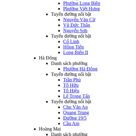
Phường Long Biên
Phường Việt Hưng
Tuyến đường nổi bật
Nguyễn Văn Cừ
Vũ Đức Thận
Nguyễn Sơn
Tuyến đường nổi bật
Cổ Linh
Hồng Tiến
Long Biên II
Hà Đông
Danh sách phường
Phường Hà Đông
Tuyến đường nổi bật
Trần Phú
Tố Hữu
Tô Hiệu
Lê Trọng Tấn
Tuyến đường nổi bật
Chu Văn An
Quang Trung
Đường 19/5
Cầu Am
Hoàng Mai
Danh sách phường