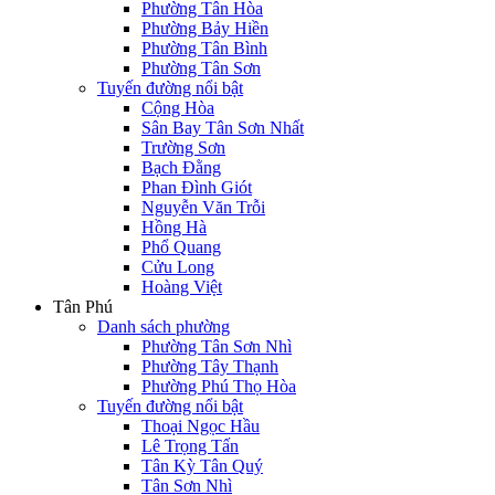
Phường Tân Hòa
Phường Bảy Hiền
Phường Tân Bình
Phường Tân Sơn
Tuyến đường nổi bật
Cộng Hòa
Sân Bay Tân Sơn Nhất
Trường Sơn
Bạch Đằng
Phan Đình Giót
Nguyễn Văn Trỗi
Hồng Hà
Phổ Quang
Cửu Long
Hoàng Việt
Tân Phú
Danh sách phường
Phường Tân Sơn Nhì
Phường Tây Thạnh
Phường Phú Thọ Hòa
Tuyến đường nổi bật
Thoại Ngọc Hầu
Lê Trọng Tấn
Tân Kỳ Tân Quý
Tân Sơn Nhì