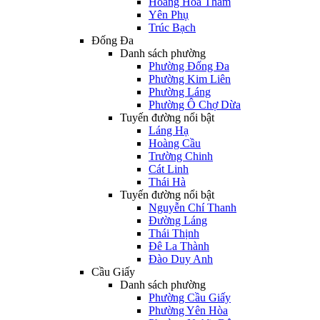
Hoàng Hoa Thám
Yên Phụ
Trúc Bạch
Đống Đa
Danh sách phường
Phường Đống Đa
Phường Kim Liên
Phường Láng
Phường Ô Chợ Dừa
Tuyến đường nổi bật
Láng Hạ
Hoàng Cầu
Trường Chinh
Cát Linh
Thái Hà
Tuyến đường nổi bật
Nguyễn Chí Thanh
Đường Láng
Thái Thịnh
Đê La Thành
Đào Duy Anh
Cầu Giấy
Danh sách phường
Phường Cầu Giấy
Phường Yên Hòa