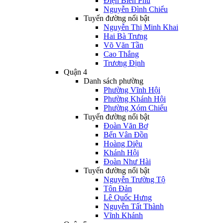
Điện Biên Phủ
Nguyễn Đình Chiểu
Tuyến đường nổi bật
Nguyễn Thị Minh Khai
Hai Bà Trưng
Võ Văn Tần
Cao Thắng
Trương Định
Quận 4
Danh sách phường
Phường Vĩnh Hội
Phường Khánh Hội
Phường Xóm Chiếu
Tuyến đường nổi bật
Đoàn Văn Bơ
Bến Vân Đồn
Hoàng Diệu
Khánh Hội
Đoàn Như Hài
Tuyến đường nổi bật
Nguyễn Trường Tộ
Tôn Đản
Lê Quốc Hưng
Nguyễn Tất Thành
Vĩnh Khánh