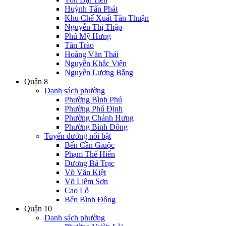
Huỳnh Tấn Phát
Khu Chế Xuất Tân Thuận
Nguyễn Thị Thập
Phú Mỹ Hưng
Tân Trào
Hoàng Văn Thái
Nguyễn Khắc Viện
Nguyễn Lương Bằng
Quận 8
Danh sách phường
Phường Bình Phú
Phường Phú Định
Phường Chánh Hưng
Phường Bình Đông
Tuyến đường nổi bật
Bến Cần Giuộc
Phạm Thế Hiển
Dương Bá Trạc
Võ Văn Kiệt
Võ Liêm Sơn
Cao Lỗ
Bến Bình Đông
Quận 10
Danh sách phường