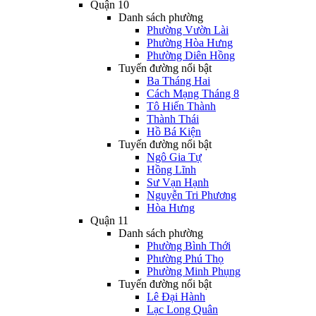
Quận 10
Danh sách phường
Phường Vườn Lài
Phường Hòa Hưng
Phường Diên Hồng
Tuyến đường nổi bật
Ba Tháng Hai
Cách Mạng Tháng 8
Tô Hiến Thành
Thành Thái
Hồ Bá Kiện
Tuyến đường nổi bật
Ngô Gia Tự
Hồng Lĩnh
Sư Vạn Hạnh
Nguyễn Tri Phương
Hòa Hưng
Quận 11
Danh sách phường
Phường Bình Thới
Phường Phú Thọ
Phường Minh Phụng
Tuyến đường nổi bật
Lê Đại Hành
Lạc Long Quân