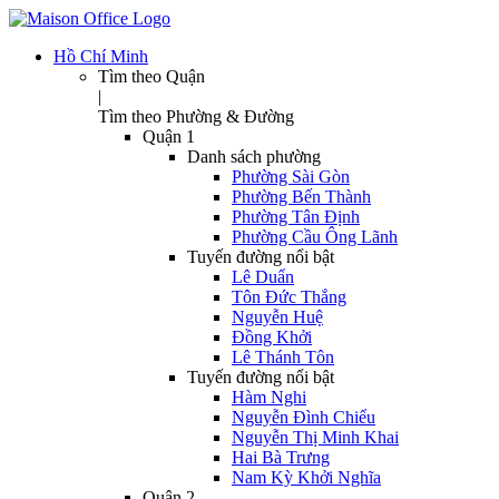
Hồ Chí Minh
Tìm theo Quận
|
Tìm theo Phường & Đường
Quận 1
Danh sách phường
Phường Sài Gòn
Phường Bến Thành
Phường Tân Định
Phường Cầu Ông Lãnh
Tuyến đường nổi bật
Lê Duẩn
Tôn Đức Thắng
Nguyễn Huệ
Đồng Khởi
Lê Thánh Tôn
Tuyến đường nổi bật
Hàm Nghi
Nguyễn Đình Chiểu
Nguyễn Thị Minh Khai
Hai Bà Trưng
Nam Kỳ Khởi Nghĩa
Quận 2