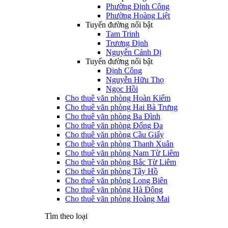
Phường Định Công
Phường Hoàng Liệt
Tuyến đường nổi bật
Tam Trinh
Trương Định
Nguyễn Cảnh Dị
Tuyến đường nổi bật
Định Công
Nguyễn Hữu Thọ
Ngọc Hồi
Cho thuê văn phòng Hoàn Kiếm
Cho thuê văn phòng Hai Bà Trưng
Cho thuê văn phòng Ba Đình
Cho thuê văn phòng Đống Đa
Cho thuê văn phòng Cầu Giấy
Cho thuê văn phòng Thanh Xuân
Cho thuê văn phòng Nam Từ Liêm
Cho thuê văn phòng Bắc Từ Liêm
Cho thuê văn phòng Tây Hồ
Cho thuê văn phòng Long Biên
Cho thuê văn phòng Hà Đông
Cho thuê văn phòng Hoàng Mai
Tìm theo loại