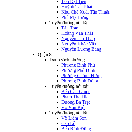
Tôn Dật Tiên
Huỳnh Tấn Phát
Khu Chế Xuất Tân Thuận
Phú Mỹ Hưng
Tuyến đường nổi bật
Tân Trào
Hoàng Văn Thái
Nguyễn Thị Thập
Nguyễn Khắc Viện
Nguyễn Lương Bằng
Quận 8
Danh sách phường
Phường Bình Phú
Phường Phú Định
Phường Chánh Hưng
Phường Bình Đông
Tuyến đường nổi bật
Bến Cần Giuộc
Phạm Thế Hiển
Dương Bá Trạc
Võ Văn Kiệt
Tuyến đường nổi bật
Võ Liêm Sơn
Cao Lỗ
Bến Bình Đông