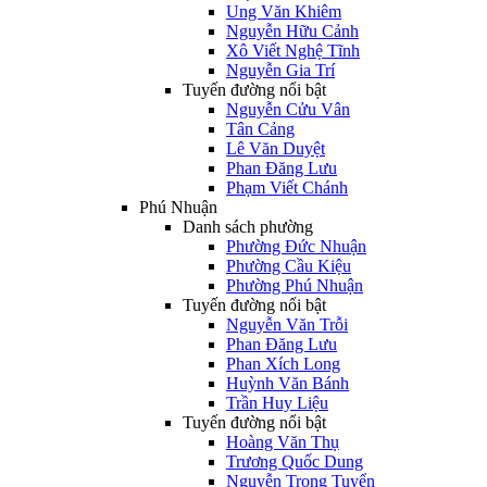
Ung Văn Khiêm
Nguyễn Hữu Cảnh
Xô Viết Nghệ Tĩnh
Nguyễn Gia Trí
Tuyến đường nổi bật
Nguyễn Cửu Vân
Tân Cảng
Lê Văn Duyệt
Phan Đăng Lưu
Phạm Viết Chánh
Phú Nhuận
Danh sách phường
Phường Đức Nhuận
Phường Cầu Kiệu
Phường Phú Nhuận
Tuyến đường nổi bật
Nguyễn Văn Trỗi
Phan Đăng Lưu
Phan Xích Long
Huỳnh Văn Bánh
Trần Huy Liệu
Tuyến đường nổi bật
Hoàng Văn Thụ
Trương Quốc Dung
Nguyễn Trọng Tuyển