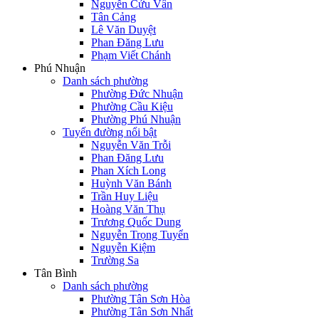
Nguyễn Cửu Vân
Tân Cảng
Lê Văn Duyệt
Phan Đăng Lưu
Phạm Viết Chánh
Phú Nhuận
Danh sách phường
Phường Đức Nhuận
Phường Cầu Kiệu
Phường Phú Nhuận
Tuyến đường nổi bật
Nguyễn Văn Trỗi
Phan Đăng Lưu
Phan Xích Long
Huỳnh Văn Bánh
Trần Huy Liệu
Hoàng Văn Thụ
Trương Quốc Dung
Nguyễn Trọng Tuyển
Nguyễn Kiệm
Trường Sa
Tân Bình
Danh sách phường
Phường Tân Sơn Hòa
Phường Tân Sơn Nhất