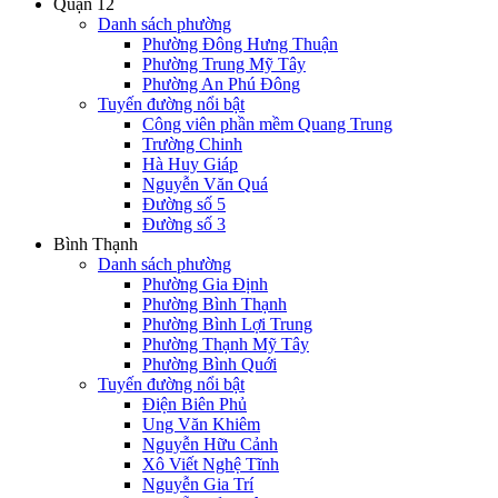
Quận 12
Danh sách phường
Phường Đông Hưng Thuận
Phường Trung Mỹ Tây
Phường An Phú Đông
Tuyến đường nổi bật
Công viên phần mềm Quang Trung
Trường Chinh
Hà Huy Giáp
Nguyễn Văn Quá
Đường số 5
Đường số 3
Bình Thạnh
Danh sách phường
Phường Gia Định
Phường Bình Thạnh
Phường Bình Lợi Trung
Phường Thạnh Mỹ Tây
Phường Bình Quới
Tuyến đường nổi bật
Điện Biên Phủ
Ung Văn Khiêm
Nguyễn Hữu Cảnh
Xô Viết Nghệ Tĩnh
Nguyễn Gia Trí