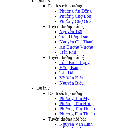
Quận 5
Danh sách phường
Phường An Đông
Phường Chợ Lớn
Phường Chợ Quán
Tuyến đường nổi bật
Nguyễn Trãi
Trần Hưng Đạo
Nguyễn Chí Thanh
An Dương Vương
Trần Phú
Tuyến đường nổi bật
Trần Bình Trọng
Hồng Bàng
Tản Đà
Võ Văn Kiệt
Nguyễn Biểu
Quận 7
Danh sách phường
Phường Tân Mỹ
Phường Tân Hưng
Phường Tân Thuận
Phường Phú Thuận
Tuyến đường nổi bật
Nguyễn Văn Linh