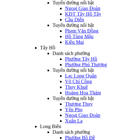
Tuyến đường nổi bật
Ngoại Giao Đoàn
KĐT Tây Hồ Tây
Cầu Diễn
Tuyến đường nổi bật
Phạm Văn Đồng
Hồ Tùng Mậu
Kiều Mai
Tây Hồ
Danh sách phường
Phường Tây Hồ
Phường Phú Thượng
Tuyến đường nổi bật
Lạc Long Quân
Võ Chí Công
Thụy Khuê
Hoàng Hoa Thám
Tuyến đường nổi bật
Thượng Thụy
Yên Phụ
Ngoại Giao Đoàn
Xuân La
Long Biên
Danh sách phường
Phường Bồ Đề