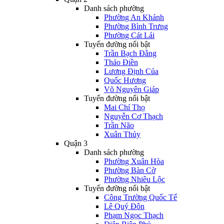
Danh sách phường
Phường An Khánh
Phường Bình Trưng
Phường Cát Lái
Tuyến đường nổi bật
Trần Bạch Đằng
Thảo Điền
Lương Định Của
Quốc Hương
Võ Nguyên Giáp
Tuyến đường nổi bật
Mai Chí Thọ
Nguyễn Cơ Thạch
Trần Não
Xuân Thủy
Quận 3
Danh sách phường
Phường Xuân Hòa
Phường Bàn Cờ
Phường Nhiêu Lộc
Tuyến đường nổi bật
Công Trường Quốc Tế
Lê Quý Đôn
Phạm Ngọc Thạch