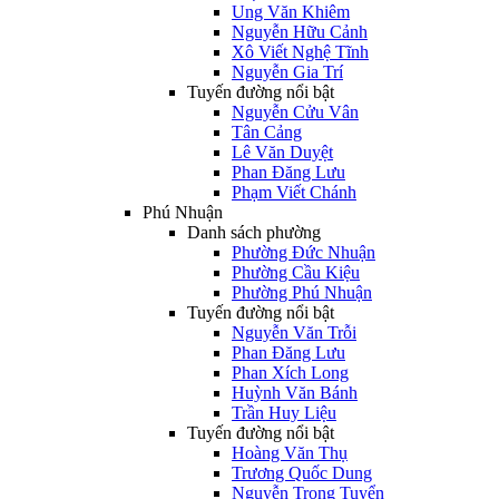
Ung Văn Khiêm
Nguyễn Hữu Cảnh
Xô Viết Nghệ Tĩnh
Nguyễn Gia Trí
Tuyến đường nổi bật
Nguyễn Cửu Vân
Tân Cảng
Lê Văn Duyệt
Phan Đăng Lưu
Phạm Viết Chánh
Phú Nhuận
Danh sách phường
Phường Đức Nhuận
Phường Cầu Kiệu
Phường Phú Nhuận
Tuyến đường nổi bật
Nguyễn Văn Trỗi
Phan Đăng Lưu
Phan Xích Long
Huỳnh Văn Bánh
Trần Huy Liệu
Tuyến đường nổi bật
Hoàng Văn Thụ
Trương Quốc Dung
Nguyễn Trọng Tuyển