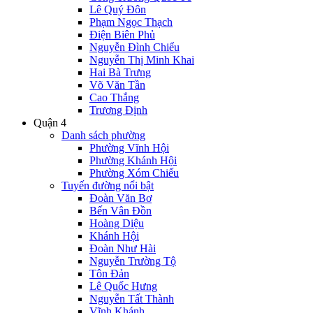
Lê Quý Đôn
Phạm Ngọc Thạch
Điện Biên Phủ
Nguyễn Đình Chiểu
Nguyễn Thị Minh Khai
Hai Bà Trưng
Võ Văn Tần
Cao Thắng
Trương Định
Quận 4
Danh sách phường
Phường Vĩnh Hội
Phường Khánh Hội
Phường Xóm Chiếu
Tuyến đường nổi bật
Đoàn Văn Bơ
Bến Vân Đồn
Hoàng Diệu
Khánh Hội
Đoàn Như Hài
Nguyễn Trường Tộ
Tôn Đản
Lê Quốc Hưng
Nguyễn Tất Thành
Vĩnh Khánh