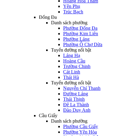
Hoàng Hoa Thám
Yên Phụ
Trúc Bạch
Đống Đa
Danh sách phường
Phường Đống Đa
Phường Kim Liên
Phường Láng
Phường Ô Chợ Dừa
Tuyến đường nổi bật
Láng Hạ
Hoàng Cầu
Trường Chinh
Cát Linh
Thái Hà
Tuyến đường nổi bật
Nguyễn Chí Thanh
Đường Láng
Thái Thịnh
Đê La Thành
Đào Duy Anh
Cầu Giấy
Danh sách phường
Phường Cầu Giấy
Phường Yên Hòa