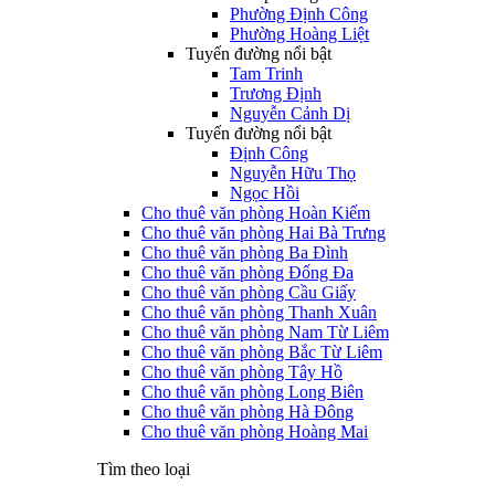
Phường Định Công
Phường Hoàng Liệt
Tuyến đường nổi bật
Tam Trinh
Trương Định
Nguyễn Cảnh Dị
Tuyến đường nổi bật
Định Công
Nguyễn Hữu Thọ
Ngọc Hồi
Cho thuê văn phòng Hoàn Kiếm
Cho thuê văn phòng Hai Bà Trưng
Cho thuê văn phòng Ba Đình
Cho thuê văn phòng Đống Đa
Cho thuê văn phòng Cầu Giấy
Cho thuê văn phòng Thanh Xuân
Cho thuê văn phòng Nam Từ Liêm
Cho thuê văn phòng Bắc Từ Liêm
Cho thuê văn phòng Tây Hồ
Cho thuê văn phòng Long Biên
Cho thuê văn phòng Hà Đông
Cho thuê văn phòng Hoàng Mai
Tìm theo loại