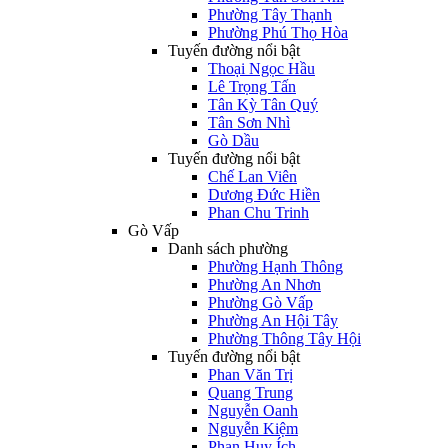
Phường Tây Thạnh
Phường Phú Thọ Hòa
Tuyến đường nổi bật
Thoại Ngọc Hầu
Lê Trọng Tấn
Tân Kỳ Tân Quý
Tân Sơn Nhì
Gò Dầu
Tuyến đường nổi bật
Chế Lan Viên
Dương Đức Hiền
Phan Chu Trinh
Gò Vấp
Danh sách phường
Phường Hạnh Thông
Phường An Nhơn
Phường Gò Vấp
Phường An Hội Tây
Phường Thông Tây Hội
Tuyến đường nổi bật
Phan Văn Trị
Quang Trung
Nguyễn Oanh
Nguyễn Kiệm
Phan Huy Ích