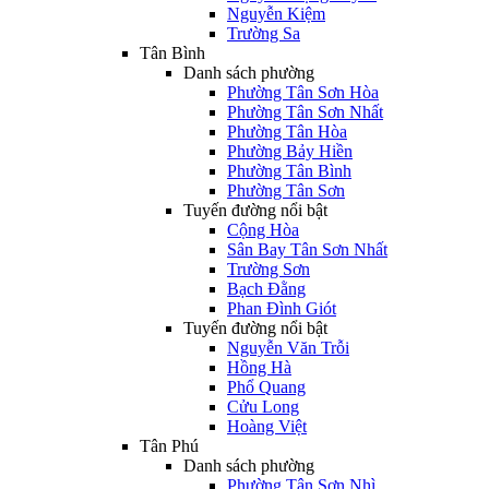
Nguyễn Kiệm
Trường Sa
Tân Bình
Danh sách phường
Phường Tân Sơn Hòa
Phường Tân Sơn Nhất
Phường Tân Hòa
Phường Bảy Hiền
Phường Tân Bình
Phường Tân Sơn
Tuyến đường nổi bật
Cộng Hòa
Sân Bay Tân Sơn Nhất
Trường Sơn
Bạch Đằng
Phan Đình Giót
Tuyến đường nổi bật
Nguyễn Văn Trỗi
Hồng Hà
Phổ Quang
Cửu Long
Hoàng Việt
Tân Phú
Danh sách phường
Phường Tân Sơn Nhì