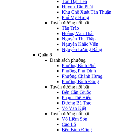
Tôn Dật Tiên
Huỳnh Tấn Phát
Khu Chế Xuất Tân Thuận
Phú Mỹ Hưng
Tuyến đường nổi bật
Tân Trào
Hoàng Văn Thái
Nguyễn Thị Thập
Nguyễn Khắc Viện
Nguyễn Lương Bằng
Quận 8
Danh sách phường
Phường Bình Phú
Phường Phú Định
Phường Chánh Hưng
Phường Bình Đông
Tuyến đường nổi bật
Bến Cần Giuộc
Phạm Thế Hiển
Dương Bá Trạc
Võ Văn Kiệt
Tuyến đường nổi bật
Võ Liêm Sơn
Cao Lỗ
Bến Bình Đông