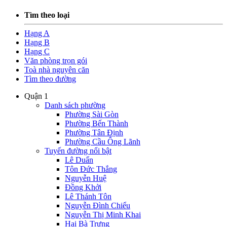
Tìm theo loại
Hạng A
Hạng B
Hạng C
Văn phòng trọn gói
Toà nhà nguyên căn
Tìm theo đường
Quận 1
Danh sách phường
Phường Sài Gòn
Phường Bến Thành
Phường Tân Định
Phường Cầu Ông Lãnh
Tuyến đường nổi bật
Lê Duẩn
Tôn Đức Thắng
Nguyễn Huệ
Đồng Khởi
Lê Thánh Tôn
Nguyễn Đình Chiểu
Nguyễn Thị Minh Khai
Hai Bà Trưng