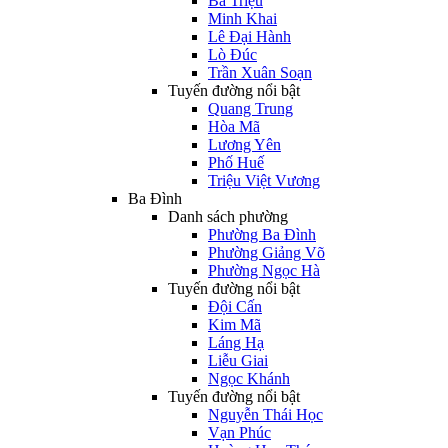
Bà Triệu
Minh Khai
Lê Đại Hành
Lò Đúc
Trần Xuân Soạn
Tuyến đường nổi bật
Quang Trung
Hòa Mã
Lương Yên
Phố Huế
Triệu Việt Vương
Ba Đình
Danh sách phường
Phường Ba Đình
Phường Giảng Võ
Phường Ngọc Hà
Tuyến đường nổi bật
Đội Cấn
Kim Mã
Láng Hạ
Liễu Giai
Ngọc Khánh
Tuyến đường nổi bật
Nguyễn Thái Học
Vạn Phúc