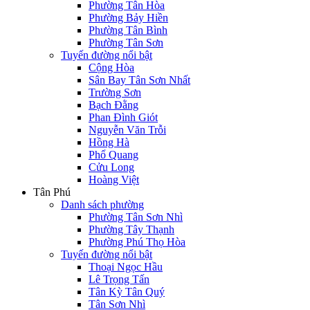
Phường Tân Hòa
Phường Bảy Hiền
Phường Tân Bình
Phường Tân Sơn
Tuyến đường nổi bật
Cộng Hòa
Sân Bay Tân Sơn Nhất
Trường Sơn
Bạch Đằng
Phan Đình Giót
Nguyễn Văn Trỗi
Hồng Hà
Phổ Quang
Cửu Long
Hoàng Việt
Tân Phú
Danh sách phường
Phường Tân Sơn Nhì
Phường Tây Thạnh
Phường Phú Thọ Hòa
Tuyến đường nổi bật
Thoại Ngọc Hầu
Lê Trọng Tấn
Tân Kỳ Tân Quý
Tân Sơn Nhì