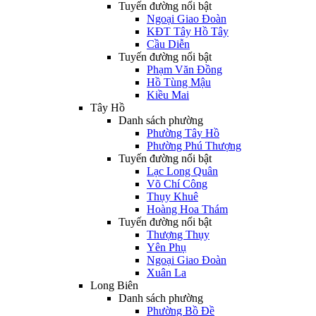
Tuyến đường nổi bật
Ngoại Giao Đoàn
KĐT Tây Hồ Tây
Cầu Diễn
Tuyến đường nổi bật
Phạm Văn Đồng
Hồ Tùng Mậu
Kiều Mai
Tây Hồ
Danh sách phường
Phường Tây Hồ
Phường Phú Thượng
Tuyến đường nổi bật
Lạc Long Quân
Võ Chí Công
Thụy Khuê
Hoàng Hoa Thám
Tuyến đường nổi bật
Thượng Thụy
Yên Phụ
Ngoại Giao Đoàn
Xuân La
Long Biên
Danh sách phường
Phường Bồ Đề