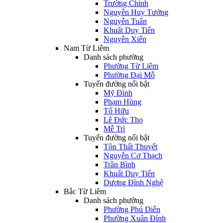
Trường Chinh
Nguyễn Huy Tưởng
Nguyễn Tuân
Khuất Duy Tiến
Nguyễn Xiển
Nam Từ Liêm
Danh sách phường
Phường Từ Liêm
Phường Đại Mỗ
Tuyến đường nổi bật
Mỹ Đình
Phạm Hùng
Tố Hữu
Lê Đức Thọ
Mễ Trì
Tuyến đường nổi bật
Tôn Thất Thuyết
Nguyễn Cơ Thạch
Trần Bình
Khuất Duy Tiến
Dương Đình Nghệ
Bắc Từ Liêm
Danh sách phường
Phường Phú Diễn
Phường Xuân Đỉnh