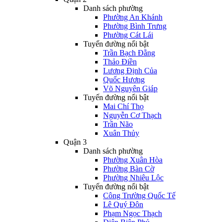
Danh sách phường
Phường An Khánh
Phường Bình Trưng
Phường Cát Lái
Tuyến đường nổi bật
Trần Bạch Đằng
Thảo Điền
Lương Định Của
Quốc Hương
Võ Nguyên Giáp
Tuyến đường nổi bật
Mai Chí Thọ
Nguyễn Cơ Thạch
Trần Não
Xuân Thủy
Quận 3
Danh sách phường
Phường Xuân Hòa
Phường Bàn Cờ
Phường Nhiêu Lộc
Tuyến đường nổi bật
Công Trường Quốc Tế
Lê Quý Đôn
Phạm Ngọc Thạch