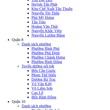
Huỳnh Tấn Phát
Khu Chế Xuất Tân Thuận
Nguyễn Thị Thập
Phú Mỹ Hưng
Tân Trào
Hoàng Văn Thái
Nguyễn Khắc Viện
Nguyễn Lương Bằng
Quận 8
Danh sách phường
Phường Bình Phú
Phường Phú Định
Phường Chánh Hưng
Phường Bình Đông
Tuyến đường nổi bật
Bến Cần Giuộc
Phạm Thế Hiển
Dương Bá Trạc
Võ Văn Kiệt
Võ Liêm Sơn
Cao Lỗ
Bến Bình Đông
Quận 10
Danh sách phường