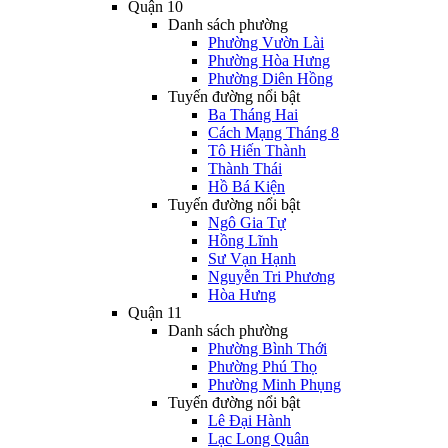
Quận 10
Danh sách phường
Phường Vườn Lài
Phường Hòa Hưng
Phường Diên Hồng
Tuyến đường nổi bật
Ba Tháng Hai
Cách Mạng Tháng 8
Tô Hiến Thành
Thành Thái
Hồ Bá Kiện
Tuyến đường nổi bật
Ngô Gia Tự
Hồng Lĩnh
Sư Vạn Hạnh
Nguyễn Tri Phương
Hòa Hưng
Quận 11
Danh sách phường
Phường Bình Thới
Phường Phú Thọ
Phường Minh Phụng
Tuyến đường nổi bật
Lê Đại Hành
Lạc Long Quân