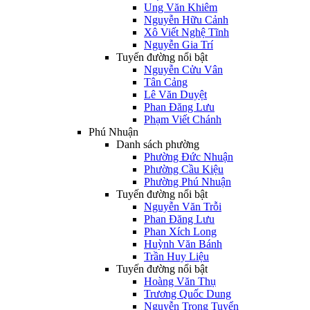
Ung Văn Khiêm
Nguyễn Hữu Cảnh
Xô Viết Nghệ Tĩnh
Nguyễn Gia Trí
Tuyến đường nổi bật
Nguyễn Cửu Vân
Tân Cảng
Lê Văn Duyệt
Phan Đăng Lưu
Phạm Viết Chánh
Phú Nhuận
Danh sách phường
Phường Đức Nhuận
Phường Cầu Kiệu
Phường Phú Nhuận
Tuyến đường nổi bật
Nguyễn Văn Trỗi
Phan Đăng Lưu
Phan Xích Long
Huỳnh Văn Bánh
Trần Huy Liệu
Tuyến đường nổi bật
Hoàng Văn Thụ
Trương Quốc Dung
Nguyễn Trọng Tuyển