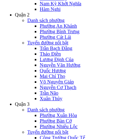
Nam Kỳ Khởi Nghĩa
Hàm Nghi
Quận 2
Danh sách phường
Phường An Khánh
Phường Bình Trưng
Phường Cát Lái
Tuyến đường nổi bật
Trần Bạch Đằng
Thảo Điền
Lương Định Của
Nguyễn Văn Hưởng
Quốc Hương
Mai Chí Thọ
Võ Nguyên Giáp
Nguyễn Cơ Thạch
Trần Não
Xuân Thủy
Quận 3
Danh sách phường
Phường Xuân Hòa
Phường Bàn Cờ
Phường Nhiêu Lộc
Tuyến đường nổi bật
Công Trường Quốc Tế