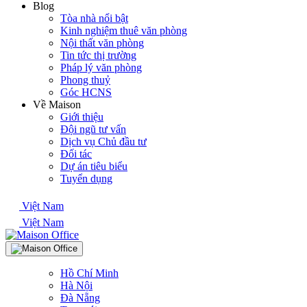
Blog
Tòa nhà nổi bật
Kinh nghiệm thuê văn phòng
Nội thất văn phòng
Tin tức thị trường
Pháp lý văn phòng
Phong thuỷ
Góc HCNS
Về Maison
Giới thiệu
Đội ngũ tư vấn
Dịch vụ Chủ đầu tư
Đối tác
Dự án tiêu biểu
Tuyển dụng
Việt Nam
Việt Nam
Hồ Chí Minh
Hà Nội
Đà Nẵng