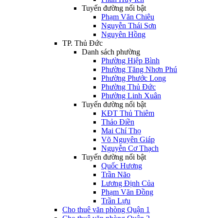
Tuyến đường nổi bật
Phạm Văn Chiêu
Nguyễn Thái Sơn
Nguyên Hồng
TP. Thủ Đức
Danh sách phường
Phường Hiệp Bình
Phường Tăng Nhơn Phú
Phường Phước Long
Phường Thủ Đức
Phường Linh Xuân
Tuyến đường nổi bật
KĐT Thủ Thiêm
Thảo Điền
Mai Chí Thọ
Võ Nguyên Giáp
Nguyễn Cơ Thạch
Tuyến đường nổi bật
Quốc Hương
Trần Não
Lương Định Của
Phạm Văn Đồng
Trần Lựu
Cho thuê văn phòng Quận 1