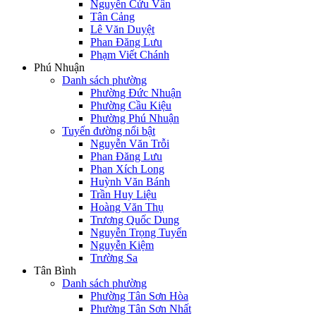
Nguyễn Cửu Vân
Tân Cảng
Lê Văn Duyệt
Phan Đăng Lưu
Phạm Viết Chánh
Phú Nhuận
Danh sách phường
Phường Đức Nhuận
Phường Cầu Kiệu
Phường Phú Nhuận
Tuyến đường nổi bật
Nguyễn Văn Trỗi
Phan Đăng Lưu
Phan Xích Long
Huỳnh Văn Bánh
Trần Huy Liệu
Hoàng Văn Thụ
Trương Quốc Dung
Nguyễn Trọng Tuyển
Nguyễn Kiệm
Trường Sa
Tân Bình
Danh sách phường
Phường Tân Sơn Hòa
Phường Tân Sơn Nhất