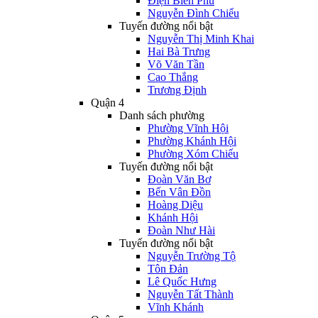
Điện Biên Phủ
Nguyễn Đình Chiểu
Tuyến đường nổi bật
Nguyễn Thị Minh Khai
Hai Bà Trưng
Võ Văn Tần
Cao Thắng
Trương Định
Quận 4
Danh sách phường
Phường Vĩnh Hội
Phường Khánh Hội
Phường Xóm Chiếu
Tuyến đường nổi bật
Đoàn Văn Bơ
Bến Vân Đồn
Hoàng Diệu
Khánh Hội
Đoàn Như Hài
Tuyến đường nổi bật
Nguyễn Trường Tộ
Tôn Đản
Lê Quốc Hưng
Nguyễn Tất Thành
Vĩnh Khánh