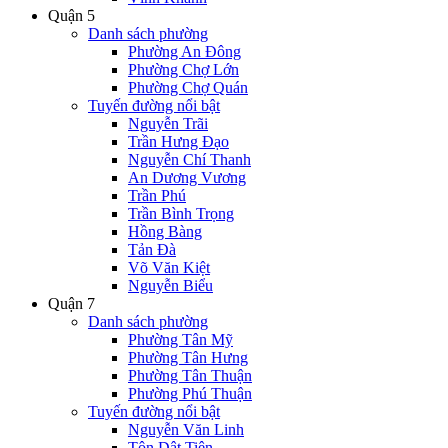
Quận 5
Danh sách phường
Phường An Đông
Phường Chợ Lớn
Phường Chợ Quán
Tuyến đường nổi bật
Nguyễn Trãi
Trần Hưng Đạo
Nguyễn Chí Thanh
An Dương Vương
Trần Phú
Trần Bình Trọng
Hồng Bàng
Tản Đà
Võ Văn Kiệt
Nguyễn Biểu
Quận 7
Danh sách phường
Phường Tân Mỹ
Phường Tân Hưng
Phường Tân Thuận
Phường Phú Thuận
Tuyến đường nổi bật
Nguyễn Văn Linh
Tôn Dật Tiên