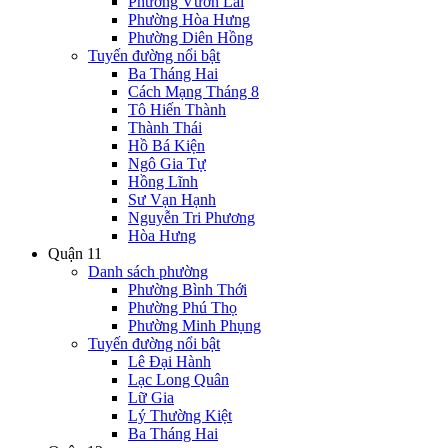
Phường Vườn Lài
Phường Hòa Hưng
Phường Diên Hồng
Tuyến đường nổi bật
Ba Tháng Hai
Cách Mạng Tháng 8
Tô Hiến Thành
Thành Thái
Hồ Bá Kiện
Ngô Gia Tự
Hồng Lĩnh
Sư Vạn Hạnh
Nguyễn Tri Phương
Hòa Hưng
Quận 11
Danh sách phường
Phường Bình Thới
Phường Phú Thọ
Phường Minh Phụng
Tuyến đường nổi bật
Lê Đại Hành
Lạc Long Quân
Lữ Gia
Lý Thường Kiệt
Ba Tháng Hai