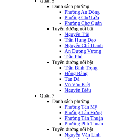
Quận 5
Danh sách phường
Phường An Đông
Phường Chợ Lớn
Phường Chợ Quán
Tuyến đường nổi bật
Nguyễn Trãi
Trần Hưng Đạo
Nguyễn Chí Thanh
An Dương Vương
Trần Phú
Tuyến đường nổi bật
Trần Bình Trọng
Hồng Bàng
Tản Đà
Võ Văn Kiệt
Nguyễn Biểu
Quận 7
Danh sách phường
Phường Tân Mỹ
Phường Tân Hưng
Phường Tân Thuận
Phường Phú Thuận
Tuyến đường nổi bật
Nguyễn Văn Linh