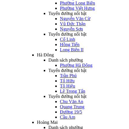
Phường Long Biên
Phường Việt Hưng
Tuyến đường nổi bật
Nguyễn Văn Cừ
Vũ Đức Thận
Nguyễn Sơn
Tuyến đường nổi bật
Cổ Linh
Hồng Tiến
Long Biên II
Hà Đông
Danh sách phường
Phường Hà Đông
Tuyến đường nổi bật
Trần Phú
Tố Hữu
Tô Hiệu
Lê Trọng Tấn
Tuyến đường nổi bật
Chu Văn An
Quang Trung
Đường 19/5
Cầu Am
Hoàng Mai
Danh sách phường