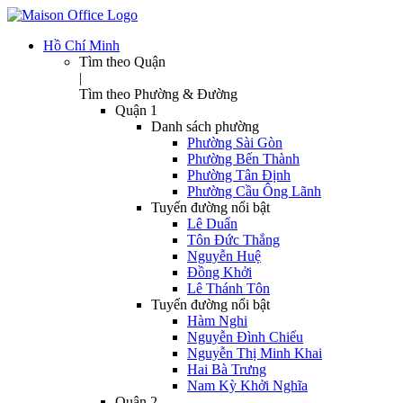
Hồ Chí Minh
Tìm theo Quận
|
Tìm theo Phường & Đường
Quận 1
Danh sách phường
Phường Sài Gòn
Phường Bến Thành
Phường Tân Định
Phường Cầu Ông Lãnh
Tuyến đường nổi bật
Lê Duẩn
Tôn Đức Thắng
Nguyễn Huệ
Đồng Khởi
Lê Thánh Tôn
Tuyến đường nổi bật
Hàm Nghi
Nguyễn Đình Chiểu
Nguyễn Thị Minh Khai
Hai Bà Trưng
Nam Kỳ Khởi Nghĩa
Quận 2