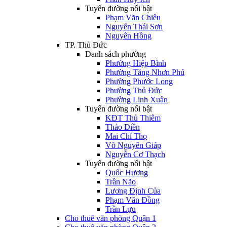
Tuyến đường nổi bật
Phạm Văn Chiêu
Nguyễn Thái Sơn
Nguyên Hồng
TP. Thủ Đức
Danh sách phường
Phường Hiệp Bình
Phường Tăng Nhơn Phú
Phường Phước Long
Phường Thủ Đức
Phường Linh Xuân
Tuyến đường nổi bật
KĐT Thủ Thiêm
Thảo Điền
Mai Chí Thọ
Võ Nguyên Giáp
Nguyễn Cơ Thạch
Tuyến đường nổi bật
Quốc Hương
Trần Não
Lương Định Của
Phạm Văn Đồng
Trần Lựu
Cho thuê văn phòng Quận 1