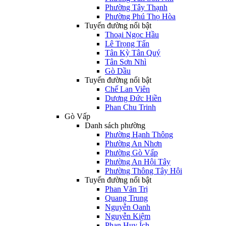
Phường Tây Thạnh
Phường Phú Thọ Hòa
Tuyến đường nổi bật
Thoại Ngọc Hầu
Lê Trọng Tấn
Tân Kỳ Tân Quý
Tân Sơn Nhì
Gò Dầu
Tuyến đường nổi bật
Chế Lan Viên
Dương Đức Hiền
Phan Chu Trinh
Gò Vấp
Danh sách phường
Phường Hạnh Thông
Phường An Nhơn
Phường Gò Vấp
Phường An Hội Tây
Phường Thông Tây Hội
Tuyến đường nổi bật
Phan Văn Trị
Quang Trung
Nguyễn Oanh
Nguyễn Kiệm
Phan Huy Ích