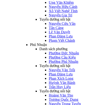
Ung Văn Khiêm
Nguyễn Hữu Cảnh
Xô Viết Nghệ Tĩnh
Nguyễn Gia Trí
Tuyến đường nổi bật
Nguyễn Cửu Vân
Tân Cảng
Lê Văn Duyệt
Phan Đăng Lưu
Phạm Viết Chánh
Phú Nhuận
Danh sách phường
Phường Đức Nhuận
Phường Cầu Kiệu
Phường Phú Nhuận
Tuyến đường nổi bật
Nguyễn Văn Trỗi
Phan Đăng Lưu
Phan Xích Long
Huỳnh Văn Bánh
Trần Huy Liệu
Tuyến đường nổi bật
Hoàng Văn Thụ
Trương Quốc Dung
Nguyễn Trọng Tuyển