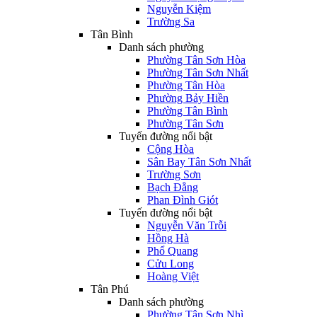
Nguyễn Kiệm
Trường Sa
Tân Bình
Danh sách phường
Phường Tân Sơn Hòa
Phường Tân Sơn Nhất
Phường Tân Hòa
Phường Bảy Hiền
Phường Tân Bình
Phường Tân Sơn
Tuyến đường nổi bật
Cộng Hòa
Sân Bay Tân Sơn Nhất
Trường Sơn
Bạch Đằng
Phan Đình Giót
Tuyến đường nổi bật
Nguyễn Văn Trỗi
Hồng Hà
Phổ Quang
Cửu Long
Hoàng Việt
Tân Phú
Danh sách phường
Phường Tân Sơn Nhì