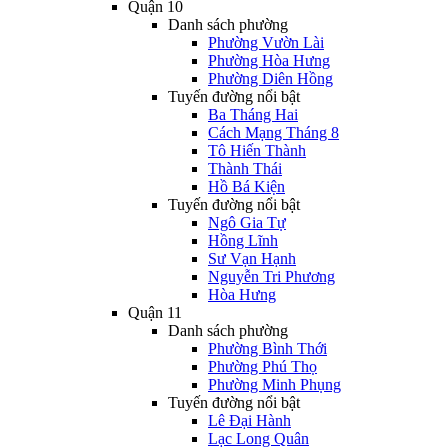
Quận 10
Danh sách phường
Phường Vườn Lài
Phường Hòa Hưng
Phường Diên Hồng
Tuyến đường nổi bật
Ba Tháng Hai
Cách Mạng Tháng 8
Tô Hiến Thành
Thành Thái
Hồ Bá Kiện
Tuyến đường nổi bật
Ngô Gia Tự
Hồng Lĩnh
Sư Vạn Hạnh
Nguyễn Tri Phương
Hòa Hưng
Quận 11
Danh sách phường
Phường Bình Thới
Phường Phú Thọ
Phường Minh Phụng
Tuyến đường nổi bật
Lê Đại Hành
Lạc Long Quân