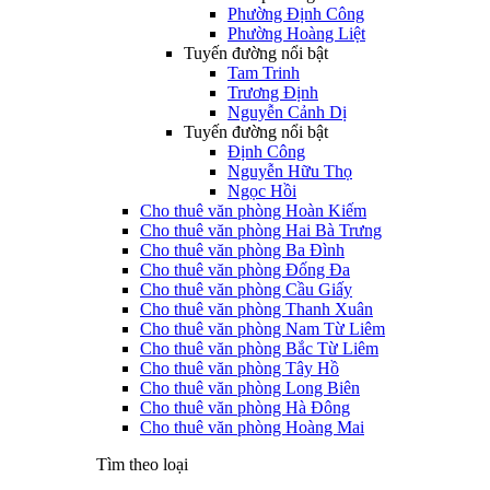
Phường Định Công
Phường Hoàng Liệt
Tuyến đường nổi bật
Tam Trinh
Trương Định
Nguyễn Cảnh Dị
Tuyến đường nổi bật
Định Công
Nguyễn Hữu Thọ
Ngọc Hồi
Cho thuê văn phòng Hoàn Kiếm
Cho thuê văn phòng Hai Bà Trưng
Cho thuê văn phòng Ba Đình
Cho thuê văn phòng Đống Đa
Cho thuê văn phòng Cầu Giấy
Cho thuê văn phòng Thanh Xuân
Cho thuê văn phòng Nam Từ Liêm
Cho thuê văn phòng Bắc Từ Liêm
Cho thuê văn phòng Tây Hồ
Cho thuê văn phòng Long Biên
Cho thuê văn phòng Hà Đông
Cho thuê văn phòng Hoàng Mai
Tìm theo loại