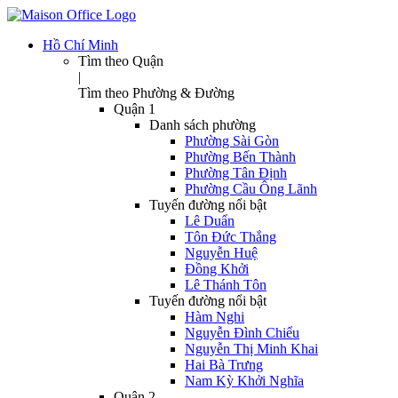
Hồ Chí Minh
Tìm theo Quận
|
Tìm theo Phường & Đường
Quận 1
Danh sách phường
Phường Sài Gòn
Phường Bến Thành
Phường Tân Định
Phường Cầu Ông Lãnh
Tuyến đường nổi bật
Lê Duẩn
Tôn Đức Thắng
Nguyễn Huệ
Đồng Khởi
Lê Thánh Tôn
Tuyến đường nổi bật
Hàm Nghi
Nguyễn Đình Chiểu
Nguyễn Thị Minh Khai
Hai Bà Trưng
Nam Kỳ Khởi Nghĩa
Quận 2