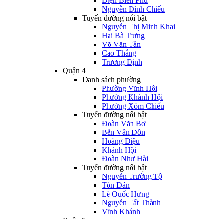
Điện Biên Phủ
Nguyễn Đình Chiểu
Tuyến đường nổi bật
Nguyễn Thị Minh Khai
Hai Bà Trưng
Võ Văn Tần
Cao Thắng
Trương Định
Quận 4
Danh sách phường
Phường Vĩnh Hội
Phường Khánh Hội
Phường Xóm Chiếu
Tuyến đường nổi bật
Đoàn Văn Bơ
Bến Vân Đồn
Hoàng Diệu
Khánh Hội
Đoàn Như Hài
Tuyến đường nổi bật
Nguyễn Trường Tộ
Tôn Đản
Lê Quốc Hưng
Nguyễn Tất Thành
Vĩnh Khánh