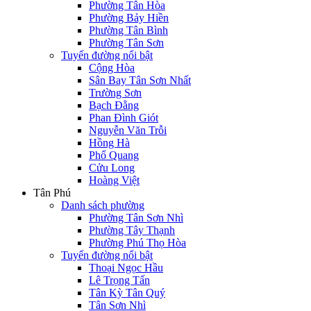
Phường Tân Hòa
Phường Bảy Hiền
Phường Tân Bình
Phường Tân Sơn
Tuyến đường nổi bật
Cộng Hòa
Sân Bay Tân Sơn Nhất
Trường Sơn
Bạch Đằng
Phan Đình Giót
Nguyễn Văn Trỗi
Hồng Hà
Phổ Quang
Cửu Long
Hoàng Việt
Tân Phú
Danh sách phường
Phường Tân Sơn Nhì
Phường Tây Thạnh
Phường Phú Thọ Hòa
Tuyến đường nổi bật
Thoại Ngọc Hầu
Lê Trọng Tấn
Tân Kỳ Tân Quý
Tân Sơn Nhì