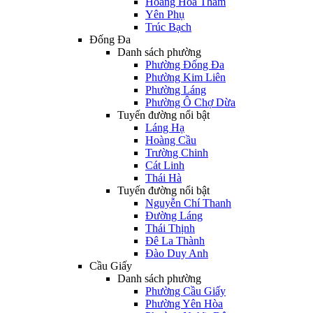
Hoàng Hoa Thám
Yên Phụ
Trúc Bạch
Đống Đa
Danh sách phường
Phường Đống Đa
Phường Kim Liên
Phường Láng
Phường Ô Chợ Dừa
Tuyến đường nổi bật
Láng Hạ
Hoàng Cầu
Trường Chinh
Cát Linh
Thái Hà
Tuyến đường nổi bật
Nguyễn Chí Thanh
Đường Láng
Thái Thịnh
Đê La Thành
Đào Duy Anh
Cầu Giấy
Danh sách phường
Phường Cầu Giấy
Phường Yên Hòa