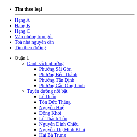
Tìm theo loại
Hạng A
Hạng B
Hạng C
Văn phòng trọn gói
Toà nhà nguyên căn
Tìm theo đường
Quận 1
Danh sách phường
Phường Sài Gòn
Phường Bến Thành
Phường Tân Định
Phường Cầu Ông Lãnh
Tuyến đường nổi bật
Lê Duẩn
Tôn Đức Thắng
Nguyễn Huệ
Đồng Khởi
Lê Thánh Tôn
Nguyễn Đình Chiểu
Nguyễn Thị Minh Khai
Hai Bà Trưng