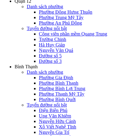
Quận 12
Danh sách phường
Phường Đông Hưng Thuận
Phường Trung Mỹ Tây
Phường An Phú Đông
Tuyến đường nổi bật
Công viên phần mềm Quang Trung
Trường Chinh
Hà Huy Giáp
Nguyễn Văn Quá
Đường số 5
Đường số 3
Bình Thạnh
Danh sách phường
Phường Gia Định
Phường Bình Thạnh
Phường Bình Lợi Trung
Phường Thạnh Mỹ Tây
Phường Bình Quới
Tuyến đường nổi bật
Điện Biên Phủ
Ung Văn Khiêm
Nguyễn Hữu Cảnh
Xô Viết Nghệ Tĩnh
Nguyễn Gia Trí