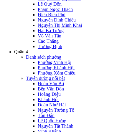
Lê Quý Đôn
Phạm Ngọc Thạch
Điện Biên Phủ
Nguyễn Đình Chiểu
Nguyễn Thị Minh Khai
Hai Bà Trưng
Võ Văn Tần
Cao Thắng
Trương Định
Quận 4
Danh sách phường
Phường Vĩnh Hội
Phường Khánh Hội
Phường Xóm Chiếu
Tuyến đường nổi bật
Đoàn Văn Bơ
Bến Vân Đồn
Hoàng Diệu
Khánh Hội
Đoàn Như Hài
Nguyễn Trường Tộ
Tôn Đản
Lê Quốc Hưng
Nguyễn Tất Thành
Vĩnh Khánh