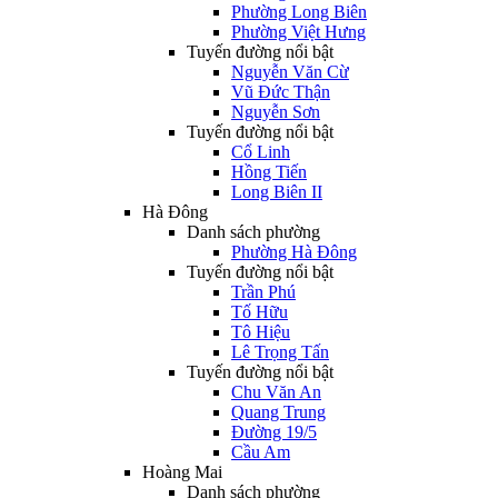
Phường Long Biên
Phường Việt Hưng
Tuyến đường nổi bật
Nguyễn Văn Cừ
Vũ Đức Thận
Nguyễn Sơn
Tuyến đường nổi bật
Cổ Linh
Hồng Tiến
Long Biên II
Hà Đông
Danh sách phường
Phường Hà Đông
Tuyến đường nổi bật
Trần Phú
Tố Hữu
Tô Hiệu
Lê Trọng Tấn
Tuyến đường nổi bật
Chu Văn An
Quang Trung
Đường 19/5
Cầu Am
Hoàng Mai
Danh sách phường