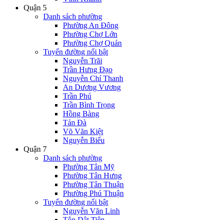
Quận 5
Danh sách phường
Phường An Đông
Phường Chợ Lớn
Phường Chợ Quán
Tuyến đường nổi bật
Nguyễn Trãi
Trần Hưng Đạo
Nguyễn Chí Thanh
An Dương Vương
Trần Phú
Trần Bình Trọng
Hồng Bàng
Tản Đà
Võ Văn Kiệt
Nguyễn Biểu
Quận 7
Danh sách phường
Phường Tân Mỹ
Phường Tân Hưng
Phường Tân Thuận
Phường Phú Thuận
Tuyến đường nổi bật
Nguyễn Văn Linh
Tôn Dật Tiên