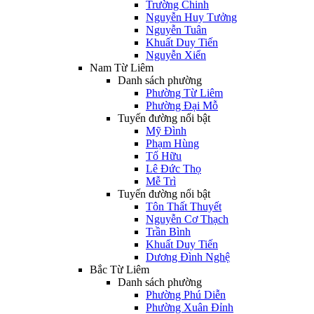
Trường Chinh
Nguyễn Huy Tưởng
Nguyễn Tuân
Khuất Duy Tiến
Nguyễn Xiển
Nam Từ Liêm
Danh sách phường
Phường Từ Liêm
Phường Đại Mỗ
Tuyến đường nổi bật
Mỹ Đình
Phạm Hùng
Tố Hữu
Lê Đức Thọ
Mễ Trì
Tuyến đường nổi bật
Tôn Thất Thuyết
Nguyễn Cơ Thạch
Trần Bình
Khuất Duy Tiến
Dương Đình Nghệ
Bắc Từ Liêm
Danh sách phường
Phường Phú Diễn
Phường Xuân Đỉnh