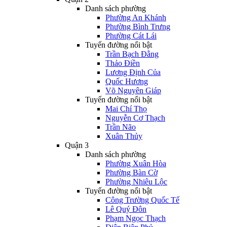
Danh sách phường
Phường An Khánh
Phường Bình Trưng
Phường Cát Lái
Tuyến đường nổi bật
Trần Bạch Đằng
Thảo Điền
Lương Định Của
Quốc Hương
Võ Nguyên Giáp
Tuyến đường nổi bật
Mai Chí Thọ
Nguyễn Cơ Thạch
Trần Não
Xuân Thủy
Quận 3
Danh sách phường
Phường Xuân Hòa
Phường Bàn Cờ
Phường Nhiêu Lộc
Tuyến đường nổi bật
Công Trường Quốc Tế
Lê Quý Đôn
Phạm Ngọc Thạch