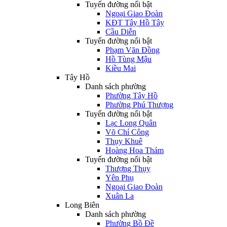
Tuyến đường nổi bật
Ngoại Giao Đoàn
KĐT Tây Hồ Tây
Cầu Diễn
Tuyến đường nổi bật
Phạm Văn Đồng
Hồ Tùng Mậu
Kiều Mai
Tây Hồ
Danh sách phường
Phường Tây Hồ
Phường Phú Thượng
Tuyến đường nổi bật
Lạc Long Quân
Võ Chí Công
Thụy Khuê
Hoàng Hoa Thám
Tuyến đường nổi bật
Thượng Thụy
Yên Phụ
Ngoại Giao Đoàn
Xuân La
Long Biên
Danh sách phường
Phường Bồ Đề