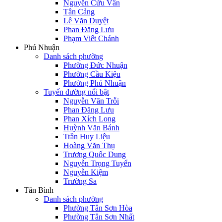
Nguyễn Cửu Vân
Tân Cảng
Lê Văn Duyệt
Phan Đăng Lưu
Phạm Viết Chánh
Phú Nhuận
Danh sách phường
Phường Đức Nhuận
Phường Cầu Kiệu
Phường Phú Nhuận
Tuyến đường nổi bật
Nguyễn Văn Trỗi
Phan Đăng Lưu
Phan Xích Long
Huỳnh Văn Bánh
Trần Huy Liệu
Hoàng Văn Thụ
Trương Quốc Dung
Nguyễn Trọng Tuyển
Nguyễn Kiệm
Trường Sa
Tân Bình
Danh sách phường
Phường Tân Sơn Hòa
Phường Tân Sơn Nhất