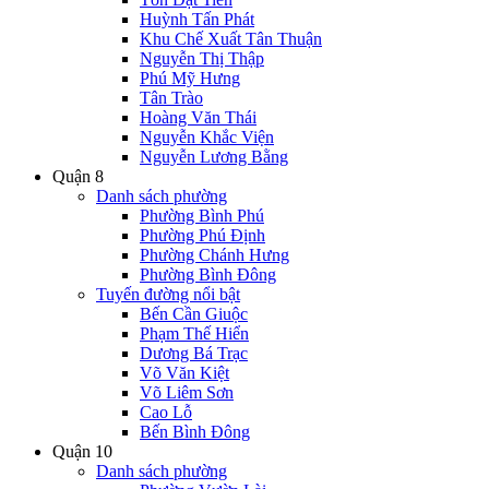
Huỳnh Tấn Phát
Khu Chế Xuất Tân Thuận
Nguyễn Thị Thập
Phú Mỹ Hưng
Tân Trào
Hoàng Văn Thái
Nguyễn Khắc Viện
Nguyễn Lương Bằng
Quận 8
Danh sách phường
Phường Bình Phú
Phường Phú Định
Phường Chánh Hưng
Phường Bình Đông
Tuyến đường nổi bật
Bến Cần Giuộc
Phạm Thế Hiển
Dương Bá Trạc
Võ Văn Kiệt
Võ Liêm Sơn
Cao Lỗ
Bến Bình Đông
Quận 10
Danh sách phường