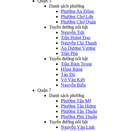
Quận 5
Danh sách phường
Phường An Đông
Phường Chợ Lớn
Phường Chợ Quán
Tuyến đường nổi bật
Nguyễn Trãi
Trần Hưng Đạo
Nguyễn Chí Thanh
An Dương Vương
Trần Phú
Tuyến đường nổi bật
Trần Bình Trọng
Hồng Bàng
Tản Đà
Võ Văn Kiệt
Nguyễn Biểu
Quận 7
Danh sách phường
Phường Tân Mỹ
Phường Tân Hưng
Phường Tân Thuận
Phường Phú Thuận
Tuyến đường nổi bật
Nguyễn Văn Linh