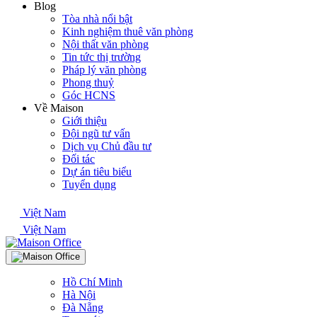
Blog
Tòa nhà nổi bật
Kinh nghiệm thuê văn phòng
Nội thất văn phòng
Tin tức thị trường
Pháp lý văn phòng
Phong thuỷ
Góc HCNS
Về Maison
Giới thiệu
Đội ngũ tư vấn
Dịch vụ Chủ đầu tư
Đối tác
Dự án tiêu biểu
Tuyển dụng
Việt Nam
Việt Nam
Hồ Chí Minh
Hà Nội
Đà Nẵng