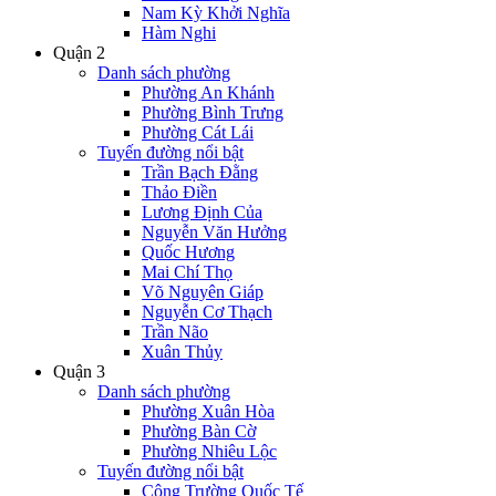
Nam Kỳ Khởi Nghĩa
Hàm Nghi
Quận 2
Danh sách phường
Phường An Khánh
Phường Bình Trưng
Phường Cát Lái
Tuyến đường nổi bật
Trần Bạch Đằng
Thảo Điền
Lương Định Của
Nguyễn Văn Hưởng
Quốc Hương
Mai Chí Thọ
Võ Nguyên Giáp
Nguyễn Cơ Thạch
Trần Não
Xuân Thủy
Quận 3
Danh sách phường
Phường Xuân Hòa
Phường Bàn Cờ
Phường Nhiêu Lộc
Tuyến đường nổi bật
Công Trường Quốc Tế