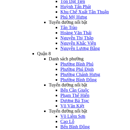
Tôn Dật Tiên
Huỳnh Tấn Phát
Khu Chế Xuất Tân Thuận
Phú Mỹ Hưng
Tuyến đường nổi bật
Tân Trào
Hoàng Văn Thái
Nguyễn Thị Thập
Nguyễn Khắc Viện
Nguyễn Lương Bằng
Quận 8
Danh sách phường
Phường Bình Phú
Phường Phú Định
Phường Chánh Hưng
Phường Bình Đông
Tuyến đường nổi bật
Bến Cần Giuộc
Phạm Thế Hiển
Dương Bá Trạc
Võ Văn Kiệt
Tuyến đường nổi bật
Võ Liêm Sơn
Cao Lỗ
Bến Bình Đông