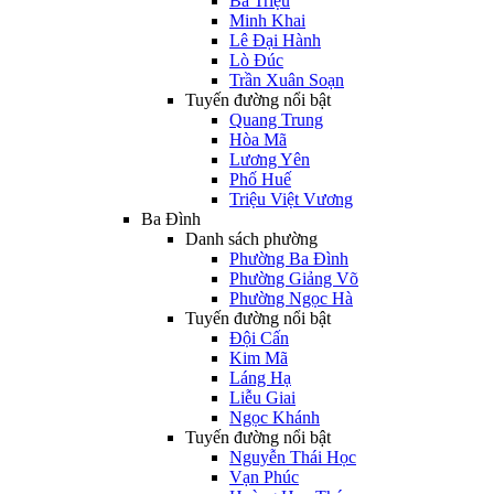
Bà Triệu
Minh Khai
Lê Đại Hành
Lò Đúc
Trần Xuân Soạn
Tuyến đường nổi bật
Quang Trung
Hòa Mã
Lương Yên
Phố Huế
Triệu Việt Vương
Ba Đình
Danh sách phường
Phường Ba Đình
Phường Giảng Võ
Phường Ngọc Hà
Tuyến đường nổi bật
Đội Cấn
Kim Mã
Láng Hạ
Liễu Giai
Ngọc Khánh
Tuyến đường nổi bật
Nguyễn Thái Học
Vạn Phúc