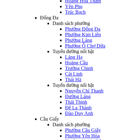
Hoàng Hoa Thám
Yên Phụ
Trúc Bạch
Đống Đa
Danh sách phường
Phường Đống Đa
Phường Kim Liên
Phường Láng
Phường Ô Chợ Dừa
Tuyến đường nổi bật
Láng Hạ
Hoàng Cầu
Trường Chinh
Cát Linh
Thái Hà
Tuyến đường nổi bật
Nguyễn Chí Thanh
Đường Láng
Thái Thịnh
Đê La Thành
Đào Duy Anh
Cầu Giấy
Danh sách phường
Phường Cầu Giấy
Phường Yên Hòa