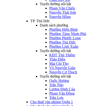
Tuyến đường nổi bật
Phạm Văn Chiêu
Nguyễn Thái Sơn
Nguyên Hồng
TP. Thủ Đức
Danh sách phường
Phường Hiệp Bình
Phường Tăng Nhơn Phú
Phường Phước Long
Phường Thủ Đức
Phường Linh Xuân
Tuyến đường nổi bật
KĐT Thủ Thiêm
Thảo Điền
Mai Chí Thọ
Võ Nguyên Giáp
Nguyễn Cơ Thạch
Tuyến đường nổi bật
Quốc Hương
Trần Não
Lương Định Của
Phạm Văn Đồng
Trần Lựu
Cho thuê văn phòng Quận 1