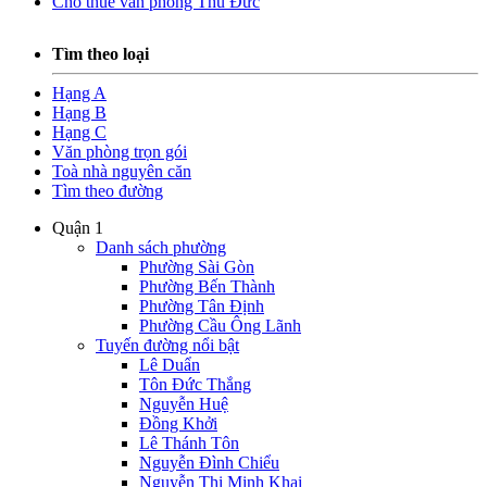
Cho thuê văn phòng Thủ Đức
Tìm theo loại
Hạng A
Hạng B
Hạng C
Văn phòng trọn gói
Toà nhà nguyên căn
Tìm theo đường
Quận 1
Danh sách phường
Phường Sài Gòn
Phường Bến Thành
Phường Tân Định
Phường Cầu Ông Lãnh
Tuyến đường nổi bật
Lê Duẩn
Tôn Đức Thắng
Nguyễn Huệ
Đồng Khởi
Lê Thánh Tôn
Nguyễn Đình Chiểu
Nguyễn Thị Minh Khai