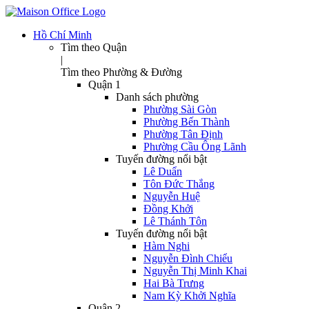
Hồ Chí Minh
Tìm theo Quận
|
Tìm theo Phường & Đường
Quận 1
Danh sách phường
Phường Sài Gòn
Phường Bến Thành
Phường Tân Định
Phường Cầu Ông Lãnh
Tuyến đường nổi bật
Lê Duẩn
Tôn Đức Thắng
Nguyễn Huệ
Đồng Khởi
Lê Thánh Tôn
Tuyến đường nổi bật
Hàm Nghi
Nguyễn Đình Chiểu
Nguyễn Thị Minh Khai
Hai Bà Trưng
Nam Kỳ Khởi Nghĩa
Quận 2