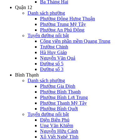
Ba Tháng Hai
Quận 12
Danh sách phường
Phường Đông Hưng Thuận
Phường Trung Mỹ Tây
Phường An Phú Đông
Tuyến đường nổi bật
Công viên phần mềm Quang Trung
Trường Chinh
Hà Huy Giáp
Nguyễn Văn Quá
Đường số 5
Đường số 3
Bình Thạnh
Danh sách phường
Phường Gia Định
Phường Bình Thạnh
Phường Bình Lợi Trung
Phường Thạnh Mỹ Tây
Phường Bình Quới
Tuyến đường nổi bật
Điện Biên Phủ
Ung Văn Khiêm
Nguyễn Hữu Cảnh
Xô Viết Nghệ Tĩnh