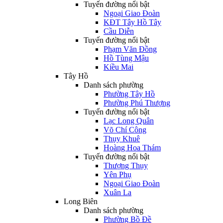
Tuyến đường nổi bật
Ngoại Giao Đoàn
KĐT Tây Hồ Tây
Cầu Diễn
Tuyến đường nổi bật
Phạm Văn Đồng
Hồ Tùng Mậu
Kiều Mai
Tây Hồ
Danh sách phường
Phường Tây Hồ
Phường Phú Thượng
Tuyến đường nổi bật
Lạc Long Quân
Võ Chí Công
Thụy Khuê
Hoàng Hoa Thám
Tuyến đường nổi bật
Thượng Thụy
Yên Phụ
Ngoại Giao Đoàn
Xuân La
Long Biên
Danh sách phường
Phường Bồ Đề