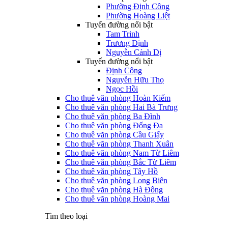
Phường Định Công
Phường Hoàng Liệt
Tuyến đường nổi bật
Tam Trinh
Trương Định
Nguyễn Cảnh Dị
Tuyến đường nổi bật
Định Công
Nguyễn Hữu Thọ
Ngọc Hồi
Cho thuê văn phòng Hoàn Kiếm
Cho thuê văn phòng Hai Bà Trưng
Cho thuê văn phòng Ba Đình
Cho thuê văn phòng Đống Đa
Cho thuê văn phòng Cầu Giấy
Cho thuê văn phòng Thanh Xuân
Cho thuê văn phòng Nam Từ Liêm
Cho thuê văn phòng Bắc Từ Liêm
Cho thuê văn phòng Tây Hồ
Cho thuê văn phòng Long Biên
Cho thuê văn phòng Hà Đông
Cho thuê văn phòng Hoàng Mai
Tìm theo loại