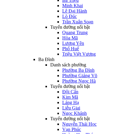
Bà Triệu
Minh Khai
Lê Đại Hành
Lò Đúc
Trần Xuân Soạn
Tuyến đường nổi bật
Quang Trung
Hòa Mã
Lương Yên
Phố Huế
Triệu Việt Vương
Ba Đình
Danh sách phường
Phường Ba Đình
Phường Giảng Võ
Phường Ngọc Hà
Tuyến đường nổi bật
Đội Cấn
Kim Mã
Láng Hạ
Liễu Giai
Ngọc Khánh
Tuyến đường nổi bật
Nguyễn Thái Học
Vạn Phúc