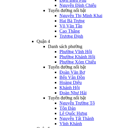
Điện Biên Phủ
Nguyễn Đình Chiểu
Tuyến đường nổi bật
Nguyễn Thị Minh Khai
Hai Bà Trưng
Võ Văn Tần
Cao Thắng
Trương Định
Quận 4
Danh sách phường
Phường Vĩnh Hội
Phường Khánh Hội
Phường Xóm Chiếu
Tuyến đường nổi bật
Đoàn Văn Bơ
Bến Vân Đồn
Hoàng Diệu
Khánh Hội
Đoàn Như Hài
Tuyến đường nổi bật
Nguyễn Trường Tộ
Tôn Đản
Lê Quốc Hưng
Nguyễn Tất Thành
Vĩnh Khánh