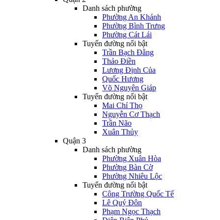
Danh sách phường
Phường An Khánh
Phường Bình Trưng
Phường Cát Lái
Tuyến đường nổi bật
Trần Bạch Đằng
Thảo Điền
Lương Định Của
Quốc Hương
Võ Nguyên Giáp
Tuyến đường nổi bật
Mai Chí Thọ
Nguyễn Cơ Thạch
Trần Não
Xuân Thủy
Quận 3
Danh sách phường
Phường Xuân Hòa
Phường Bàn Cờ
Phường Nhiêu Lộc
Tuyến đường nổi bật
Công Trường Quốc Tế
Lê Quý Đôn
Phạm Ngọc Thạch