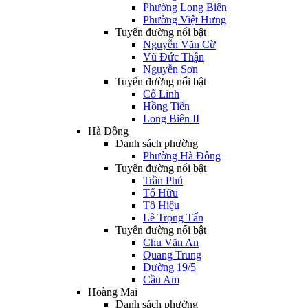
Phường Long Biên
Phường Việt Hưng
Tuyến đường nổi bật
Nguyễn Văn Cừ
Vũ Đức Thận
Nguyễn Sơn
Tuyến đường nổi bật
Cổ Linh
Hồng Tiến
Long Biên II
Hà Đông
Danh sách phường
Phường Hà Đông
Tuyến đường nổi bật
Trần Phú
Tố Hữu
Tô Hiệu
Lê Trọng Tấn
Tuyến đường nổi bật
Chu Văn An
Quang Trung
Đường 19/5
Cầu Am
Hoàng Mai
Danh sách phường