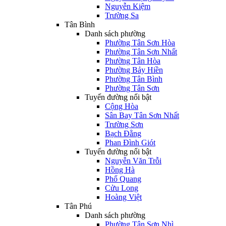
Nguyễn Kiệm
Trường Sa
Tân Bình
Danh sách phường
Phường Tân Sơn Hòa
Phường Tân Sơn Nhất
Phường Tân Hòa
Phường Bảy Hiền
Phường Tân Bình
Phường Tân Sơn
Tuyến đường nổi bật
Cộng Hòa
Sân Bay Tân Sơn Nhất
Trường Sơn
Bạch Đằng
Phan Đình Giót
Tuyến đường nổi bật
Nguyễn Văn Trỗi
Hồng Hà
Phổ Quang
Cửu Long
Hoàng Việt
Tân Phú
Danh sách phường
Phường Tân Sơn Nhì