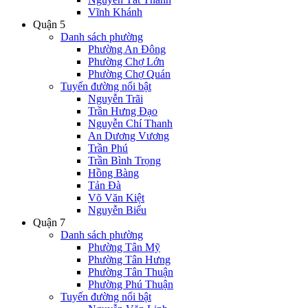
Vĩnh Khánh
Quận 5
Danh sách phường
Phường An Đông
Phường Chợ Lớn
Phường Chợ Quán
Tuyến đường nổi bật
Nguyễn Trãi
Trần Hưng Đạo
Nguyễn Chí Thanh
An Dương Vương
Trần Phú
Trần Bình Trọng
Hồng Bàng
Tản Đà
Võ Văn Kiệt
Nguyễn Biểu
Quận 7
Danh sách phường
Phường Tân Mỹ
Phường Tân Hưng
Phường Tân Thuận
Phường Phú Thuận
Tuyến đường nổi bật