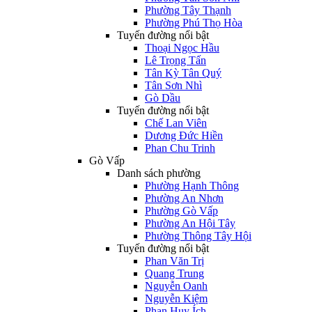
Phường Tây Thạnh
Phường Phú Thọ Hòa
Tuyến đường nổi bật
Thoại Ngọc Hầu
Lê Trọng Tấn
Tân Kỳ Tân Quý
Tân Sơn Nhì
Gò Dầu
Tuyến đường nổi bật
Chế Lan Viên
Dương Đức Hiền
Phan Chu Trinh
Gò Vấp
Danh sách phường
Phường Hạnh Thông
Phường An Nhơn
Phường Gò Vấp
Phường An Hội Tây
Phường Thông Tây Hội
Tuyến đường nổi bật
Phan Văn Trị
Quang Trung
Nguyễn Oanh
Nguyễn Kiệm
Phan Huy Ích