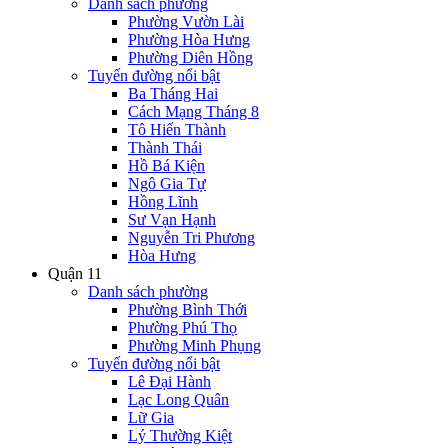
Danh sách phường
Phường Vườn Lài
Phường Hòa Hưng
Phường Diên Hồng
Tuyến đường nổi bật
Ba Tháng Hai
Cách Mạng Tháng 8
Tô Hiến Thành
Thành Thái
Hồ Bá Kiện
Ngô Gia Tự
Hồng Lĩnh
Sư Vạn Hạnh
Nguyễn Tri Phương
Hòa Hưng
Quận 11
Danh sách phường
Phường Bình Thới
Phường Phú Thọ
Phường Minh Phụng
Tuyến đường nổi bật
Lê Đại Hành
Lạc Long Quân
Lữ Gia
Lý Thường Kiệt