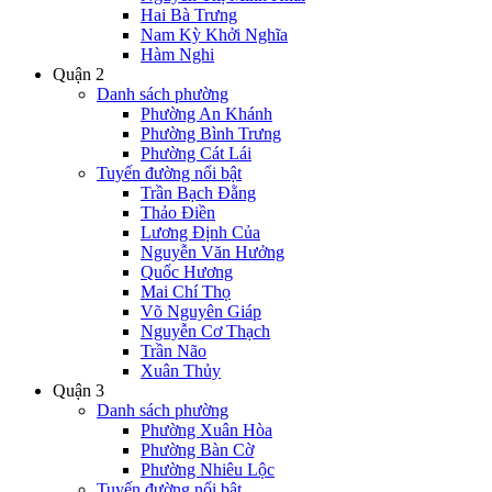
Hai Bà Trưng
Nam Kỳ Khởi Nghĩa
Hàm Nghi
Quận 2
Danh sách phường
Phường An Khánh
Phường Bình Trưng
Phường Cát Lái
Tuyến đường nổi bật
Trần Bạch Đằng
Thảo Điền
Lương Định Của
Nguyễn Văn Hưởng
Quốc Hương
Mai Chí Thọ
Võ Nguyên Giáp
Nguyễn Cơ Thạch
Trần Não
Xuân Thủy
Quận 3
Danh sách phường
Phường Xuân Hòa
Phường Bàn Cờ
Phường Nhiêu Lộc
Tuyến đường nổi bật