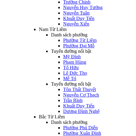
Trường Chinh
Nguyễn Huy Tưởng
Nguyễn Tuân
Khuất Duy Tiến
Nguyễn Xiển
Nam Từ Liêm
Danh sách phường
Phường Từ Liêm
Phường Đại Mỗ
Tuyến đường nổi bật
Mỹ Đình
Phạm Hùng
Tố Hữu
Lê Đức Thọ
Mễ Trì
Tuyến đường nổi bật
Tôn Thất Thuyết
Nguyễn Cơ Thạch
Trần Bình
Khuất Duy Tiến
Dương Đình Nghệ
Bắc Từ Liêm
Danh sách phường
Phường Phú Diễn
Phường Xuân Đỉnh