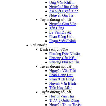
Ung Văn Khiêm
Nguyễn Hữu Cảnh
Xô Viết Nghệ Tĩnh
Nguyễn Gia Trí
Tuyến đường nổi bật
Nguyễn Cửu Vân
Tân Cảng
Lê Văn Duyệt
Phan Đăng Lưu
Phạm Viết Chánh
Phú Nhuận
Danh sách phường
Phường Đức Nhuận
Phường Cầu Kiệu
Phường Phú Nhuận
Tuyến đường nổi bật
Nguyễn Văn Trỗi
Phan Đăng Lưu
Phan Xích Long
Huỳnh Văn Bánh
Trần Huy Liệu
Tuyến đường nổi bật
Hoàng Văn Thụ
Trương Quốc Dung
Nguyễn Trọng Tuyển