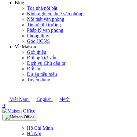
Blog
Tòa nhà nổi bật
Kinh nghiệm thuê văn phòng
Nội thất văn phòng
Tin tức thị trường
Pháp lý văn phòng
Phong thuỷ
Góc HCNS
Về Maison
Giới thiệu
Đội ngũ tư vấn
Dịch vụ Chủ đầu tư
Đối tác
Dự án tiêu biểu
Tuyển dụng
Việt Nam
English
中文
0
Hồ Chí Minh
Hà Nội