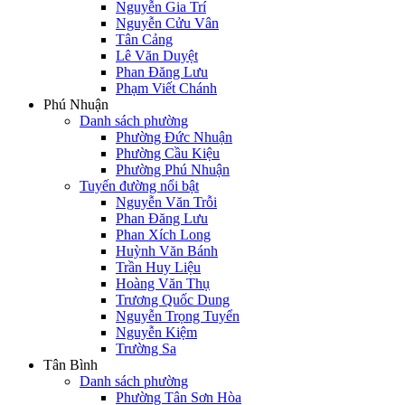
Nguyễn Gia Trí
Nguyễn Cửu Vân
Tân Cảng
Lê Văn Duyệt
Phan Đăng Lưu
Phạm Viết Chánh
Phú Nhuận
Danh sách phường
Phường Đức Nhuận
Phường Cầu Kiệu
Phường Phú Nhuận
Tuyến đường nổi bật
Nguyễn Văn Trỗi
Phan Đăng Lưu
Phan Xích Long
Huỳnh Văn Bánh
Trần Huy Liệu
Hoàng Văn Thụ
Trương Quốc Dung
Nguyễn Trọng Tuyển
Nguyễn Kiệm
Trường Sa
Tân Bình
Danh sách phường
Phường Tân Sơn Hòa