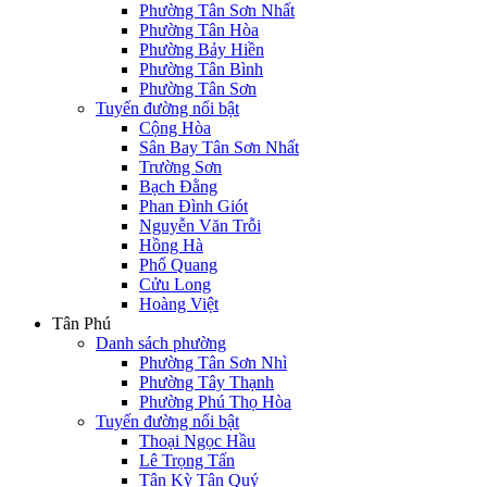
Phường Tân Sơn Nhất
Phường Tân Hòa
Phường Bảy Hiền
Phường Tân Bình
Phường Tân Sơn
Tuyến đường nổi bật
Cộng Hòa
Sân Bay Tân Sơn Nhất
Trường Sơn
Bạch Đằng
Phan Đình Giót
Nguyễn Văn Trỗi
Hồng Hà
Phổ Quang
Cửu Long
Hoàng Việt
Tân Phú
Danh sách phường
Phường Tân Sơn Nhì
Phường Tây Thạnh
Phường Phú Thọ Hòa
Tuyến đường nổi bật
Thoại Ngọc Hầu
Lê Trọng Tấn
Tân Kỳ Tân Quý