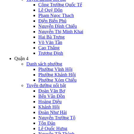
Công Trường Quốc Tế
Lê Quý Đôn
Phạm Ngọc Thạch
Điện Biên Phủ
Nguyễn Đình Chiểu
Nguyễn Thị Minh Khai
Hai Bà Trưng
Võ Văn Tần
Cao Thắng
Trương Định
Quận 4
Danh sách phường
Phường Vĩnh Hội
Phường Khánh Hội
Phường Xóm Chiếu
Tuyến đường nổi bật
Đoàn Văn Bơ
Bến Vân Đồn
Hoàng Diệu
Khánh Hội
Đoàn Như Hài
Nguyễn Trường Tộ
Tôn Đản
Lê Quốc Hưng
Nguyễn Tất Thành