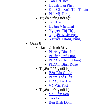
Tôn Dật Tiên
Huỳnh Tấn Phát
Khu Chế Xuất Tân Thuận
Phú Mỹ Hưng
Tuyến đường nổi bật
Tân Trào
Hoàng Văn Thái
Nguyễn Thị Thập
Nguyễn Khắc Viện
Nguyễn Lương Bằng
Quận 8
Danh sách phường
Phường Bình Phú
Phường Phú Định
Phường Chánh Hưng
Phường Bình Đông
Tuyến đường nổi bật
Bến Cần Giuộc
Phạm Thế Hiển
Dương Bá Trạc
Võ Văn Kiệt
Tuyến đường nổi bật
Võ Liêm Sơn
Cao Lỗ
Bến Bình Đông