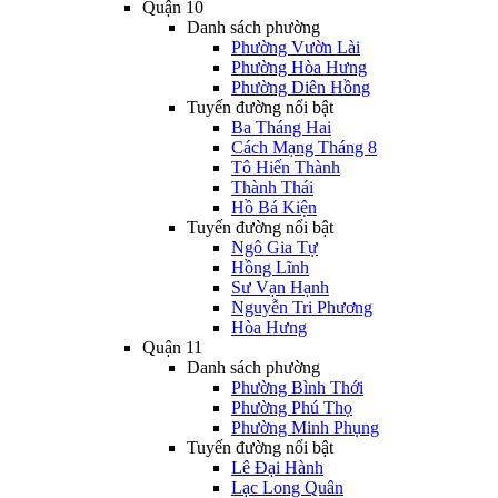
Quận 10
Danh sách phường
Phường Vườn Lài
Phường Hòa Hưng
Phường Diên Hồng
Tuyến đường nổi bật
Ba Tháng Hai
Cách Mạng Tháng 8
Tô Hiến Thành
Thành Thái
Hồ Bá Kiện
Tuyến đường nổi bật
Ngô Gia Tự
Hồng Lĩnh
Sư Vạn Hạnh
Nguyễn Tri Phương
Hòa Hưng
Quận 11
Danh sách phường
Phường Bình Thới
Phường Phú Thọ
Phường Minh Phụng
Tuyến đường nổi bật
Lê Đại Hành
Lạc Long Quân