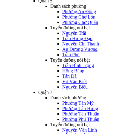
Quận 5
Danh sách phường
Phường An Đông
Phường Chợ Lớn
Phường Chợ Quán
Tuyến đường nổi bật
Nguyễn Trãi
Trần Hưng Đạo
Nguyễn Chí Thanh
An Dương Vương
Trần Phú
Tuyến đường nổi bật
Trần Bình Trọng
Hồng Bàng
Tản Đà
Võ Văn Kiệt
Nguyễn Biểu
Quận 7
Danh sách phường
Phường Tân Mỹ
Phường Tân Hưng
Phường Tân Thuận
Phường Phú Thuận
Tuyến đường nổi bật
Nguyễn Văn Linh