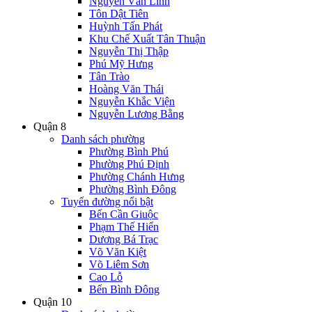
Nguyễn Văn Linh
Tôn Dật Tiên
Huỳnh Tấn Phát
Khu Chế Xuất Tân Thuận
Nguyễn Thị Thập
Phú Mỹ Hưng
Tân Trào
Hoàng Văn Thái
Nguyễn Khắc Viện
Nguyễn Lương Bằng
Quận 8
Danh sách phường
Phường Bình Phú
Phường Phú Định
Phường Chánh Hưng
Phường Bình Đông
Tuyến đường nổi bật
Bến Cần Giuộc
Phạm Thế Hiển
Dương Bá Trạc
Võ Văn Kiệt
Võ Liêm Sơn
Cao Lỗ
Bến Bình Đông
Quận 10