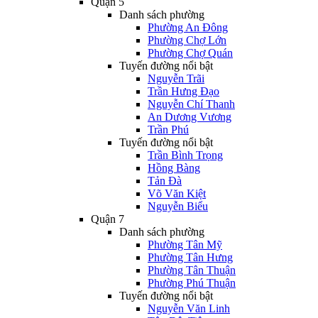
Quận 5
Danh sách phường
Phường An Đông
Phường Chợ Lớn
Phường Chợ Quán
Tuyến đường nổi bật
Nguyễn Trãi
Trần Hưng Đạo
Nguyễn Chí Thanh
An Dương Vương
Trần Phú
Tuyến đường nổi bật
Trần Bình Trọng
Hồng Bàng
Tản Đà
Võ Văn Kiệt
Nguyễn Biểu
Quận 7
Danh sách phường
Phường Tân Mỹ
Phường Tân Hưng
Phường Tân Thuận
Phường Phú Thuận
Tuyến đường nổi bật
Nguyễn Văn Linh