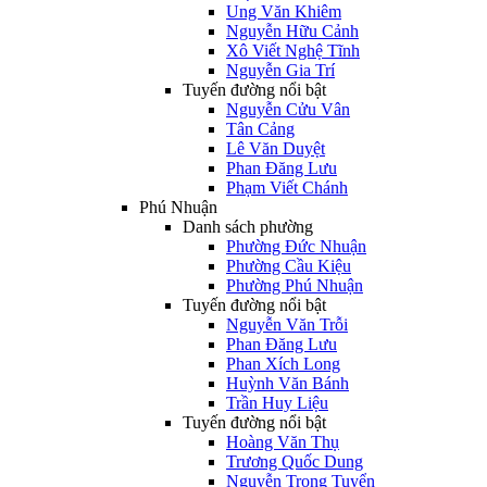
Ung Văn Khiêm
Nguyễn Hữu Cảnh
Xô Viết Nghệ Tĩnh
Nguyễn Gia Trí
Tuyến đường nổi bật
Nguyễn Cửu Vân
Tân Cảng
Lê Văn Duyệt
Phan Đăng Lưu
Phạm Viết Chánh
Phú Nhuận
Danh sách phường
Phường Đức Nhuận
Phường Cầu Kiệu
Phường Phú Nhuận
Tuyến đường nổi bật
Nguyễn Văn Trỗi
Phan Đăng Lưu
Phan Xích Long
Huỳnh Văn Bánh
Trần Huy Liệu
Tuyến đường nổi bật
Hoàng Văn Thụ
Trương Quốc Dung
Nguyễn Trọng Tuyển