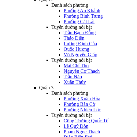
Danh sách phường
Phường An Khánh
Phường Bình Trưng
Phường Cát Lái
Tuyến đường nổi bật
Trần Bạch Đằng
Thảo Điền
Lương Định Của
Quốc Hương
Võ Nguyên Giáp
Tuyến đường nổi bật
Mai Chí Thọ
Nguyễn Cơ Thạch
Trần Não
Xuân Thủy
Quận 3
Danh sách phường
Phường Xuân Hòa
Phường Bàn Cờ
Phường Nhiêu Lộc
Tuyến đường nổi bật
Công Trường Quốc Tế
Lê Quý Đôn
Phạm Ngọc Thạch