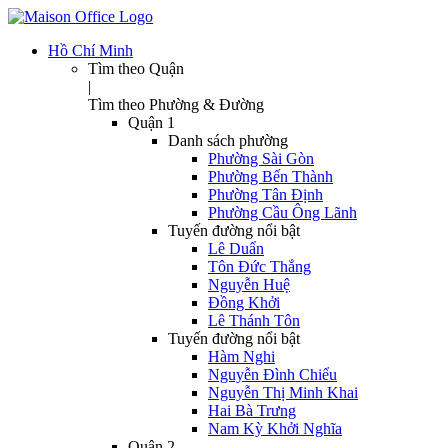
Hồ Chí Minh
Tìm theo Quận
|
Tìm theo Phường & Đường
Quận 1
Danh sách phường
Phường Sài Gòn
Phường Bến Thành
Phường Tân Định
Phường Cầu Ông Lãnh
Tuyến đường nổi bật
Lê Duẩn
Tôn Đức Thắng
Nguyễn Huệ
Đồng Khởi
Lê Thánh Tôn
Tuyến đường nổi bật
Hàm Nghi
Nguyễn Đình Chiểu
Nguyễn Thị Minh Khai
Hai Bà Trưng
Nam Kỳ Khởi Nghĩa
Quận 2