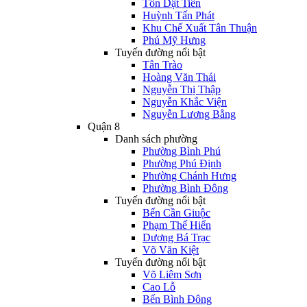
Tôn Dật Tiên
Huỳnh Tấn Phát
Khu Chế Xuất Tân Thuận
Phú Mỹ Hưng
Tuyến đường nổi bật
Tân Trào
Hoàng Văn Thái
Nguyễn Thị Thập
Nguyễn Khắc Viện
Nguyễn Lương Bằng
Quận 8
Danh sách phường
Phường Bình Phú
Phường Phú Định
Phường Chánh Hưng
Phường Bình Đông
Tuyến đường nổi bật
Bến Cần Giuộc
Phạm Thế Hiển
Dương Bá Trạc
Võ Văn Kiệt
Tuyến đường nổi bật
Võ Liêm Sơn
Cao Lỗ
Bến Bình Đông