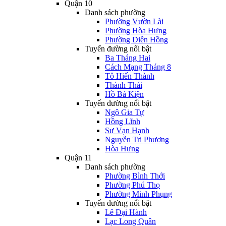
Quận 10
Danh sách phường
Phường Vườn Lài
Phường Hòa Hưng
Phường Diên Hồng
Tuyến đường nổi bật
Ba Tháng Hai
Cách Mạng Tháng 8
Tô Hiến Thành
Thành Thái
Hồ Bá Kiện
Tuyến đường nổi bật
Ngô Gia Tự
Hồng Lĩnh
Sư Vạn Hạnh
Nguyễn Tri Phương
Hòa Hưng
Quận 11
Danh sách phường
Phường Bình Thới
Phường Phú Thọ
Phường Minh Phụng
Tuyến đường nổi bật
Lê Đại Hành
Lạc Long Quân