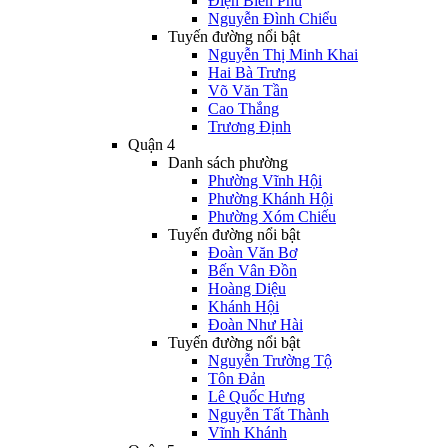
Điện Biên Phủ
Nguyễn Đình Chiểu
Tuyến đường nổi bật
Nguyễn Thị Minh Khai
Hai Bà Trưng
Võ Văn Tần
Cao Thắng
Trương Định
Quận 4
Danh sách phường
Phường Vĩnh Hội
Phường Khánh Hội
Phường Xóm Chiếu
Tuyến đường nổi bật
Đoàn Văn Bơ
Bến Vân Đồn
Hoàng Diệu
Khánh Hội
Đoàn Như Hài
Tuyến đường nổi bật
Nguyễn Trường Tộ
Tôn Đản
Lê Quốc Hưng
Nguyễn Tất Thành
Vĩnh Khánh