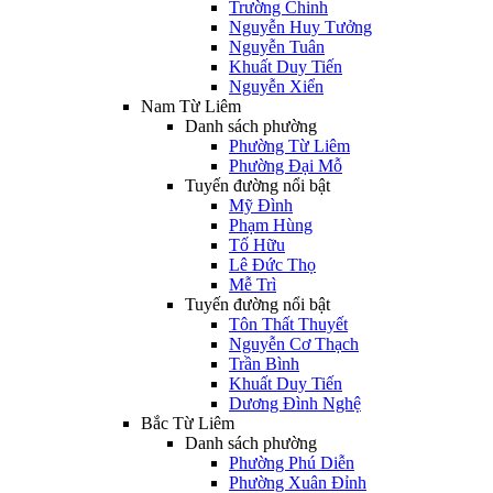
Trường Chinh
Nguyễn Huy Tưởng
Nguyễn Tuân
Khuất Duy Tiến
Nguyễn Xiển
Nam Từ Liêm
Danh sách phường
Phường Từ Liêm
Phường Đại Mỗ
Tuyến đường nổi bật
Mỹ Đình
Phạm Hùng
Tố Hữu
Lê Đức Thọ
Mễ Trì
Tuyến đường nổi bật
Tôn Thất Thuyết
Nguyễn Cơ Thạch
Trần Bình
Khuất Duy Tiến
Dương Đình Nghệ
Bắc Từ Liêm
Danh sách phường
Phường Phú Diễn
Phường Xuân Đỉnh