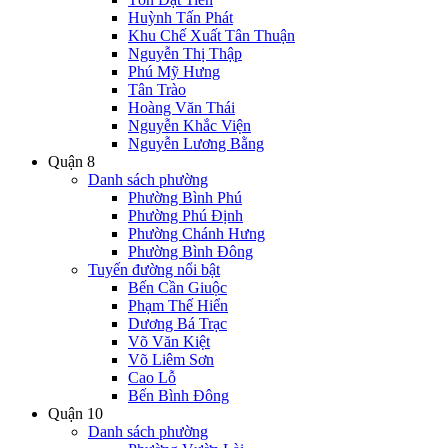
Huỳnh Tấn Phát
Khu Chế Xuất Tân Thuận
Nguyễn Thị Thập
Phú Mỹ Hưng
Tân Trào
Hoàng Văn Thái
Nguyễn Khắc Viện
Nguyễn Lương Bằng
Quận 8
Danh sách phường
Phường Bình Phú
Phường Phú Định
Phường Chánh Hưng
Phường Bình Đông
Tuyến đường nổi bật
Bến Cần Giuộc
Phạm Thế Hiển
Dương Bá Trạc
Võ Văn Kiệt
Võ Liêm Sơn
Cao Lỗ
Bến Bình Đông
Quận 10
Danh sách phường