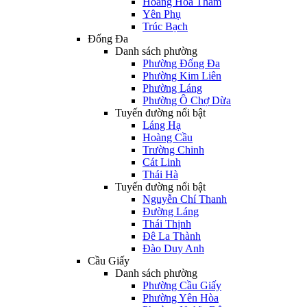
Hoàng Hoa Thám
Yên Phụ
Trúc Bạch
Đống Đa
Danh sách phường
Phường Đống Đa
Phường Kim Liên
Phường Láng
Phường Ô Chợ Dừa
Tuyến đường nổi bật
Láng Hạ
Hoàng Cầu
Trường Chinh
Cát Linh
Thái Hà
Tuyến đường nổi bật
Nguyễn Chí Thanh
Đường Láng
Thái Thịnh
Đê La Thành
Đào Duy Anh
Cầu Giấy
Danh sách phường
Phường Cầu Giấy
Phường Yên Hòa