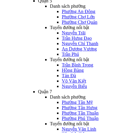
Quận 5
Danh sách phường
Phường An Đông
Phường Chợ Lớn
Phường Chợ Quán
Tuyến đường nổi bật
Nguyễn Trãi
Trần Hưng Đạo
Nguyễn Chí Thanh
An Dương Vương
Trần Phú
Tuyến đường nổi bật
Trần Bình Trọng
Hồng Bàng
Tản Đà
Võ Văn Kiệt
Nguyễn Biểu
Quận 7
Danh sách phường
Phường Tân Mỹ
Phường Tân Hưng
Phường Tân Thuận
Phường Phú Thuận
Tuyến đường nổi bật
Nguyễn Văn Linh