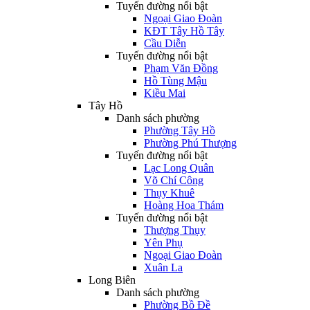
Tuyến đường nổi bật
Ngoại Giao Đoàn
KĐT Tây Hồ Tây
Cầu Diễn
Tuyến đường nổi bật
Phạm Văn Đồng
Hồ Tùng Mậu
Kiều Mai
Tây Hồ
Danh sách phường
Phường Tây Hồ
Phường Phú Thượng
Tuyến đường nổi bật
Lạc Long Quân
Võ Chí Công
Thụy Khuê
Hoàng Hoa Thám
Tuyến đường nổi bật
Thượng Thụy
Yên Phụ
Ngoại Giao Đoàn
Xuân La
Long Biên
Danh sách phường
Phường Bồ Đề