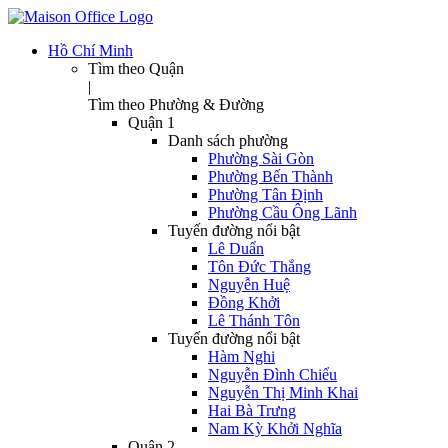
Hồ Chí Minh
Tìm theo Quận
|
Tìm theo Phường & Đường
Quận 1
Danh sách phường
Phường Sài Gòn
Phường Bến Thành
Phường Tân Định
Phường Cầu Ông Lãnh
Tuyến đường nổi bật
Lê Duẩn
Tôn Đức Thắng
Nguyễn Huệ
Đồng Khởi
Lê Thánh Tôn
Tuyến đường nổi bật
Hàm Nghi
Nguyễn Đình Chiểu
Nguyễn Thị Minh Khai
Hai Bà Trưng
Nam Kỳ Khởi Nghĩa
Quận 2