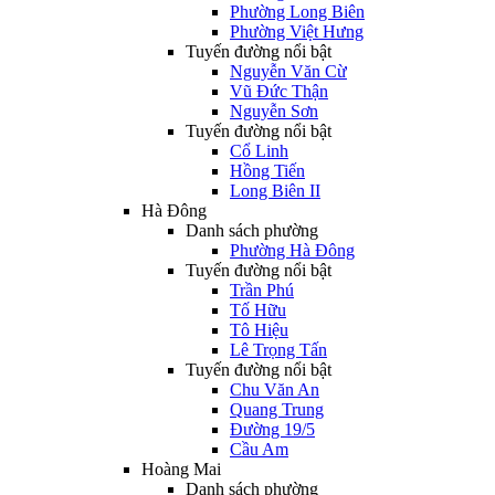
Phường Long Biên
Phường Việt Hưng
Tuyến đường nổi bật
Nguyễn Văn Cừ
Vũ Đức Thận
Nguyễn Sơn
Tuyến đường nổi bật
Cổ Linh
Hồng Tiến
Long Biên II
Hà Đông
Danh sách phường
Phường Hà Đông
Tuyến đường nổi bật
Trần Phú
Tố Hữu
Tô Hiệu
Lê Trọng Tấn
Tuyến đường nổi bật
Chu Văn An
Quang Trung
Đường 19/5
Cầu Am
Hoàng Mai
Danh sách phường