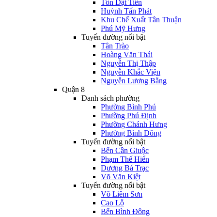
Tôn Dật Tiên
Huỳnh Tấn Phát
Khu Chế Xuất Tân Thuận
Phú Mỹ Hưng
Tuyến đường nổi bật
Tân Trào
Hoàng Văn Thái
Nguyễn Thị Thập
Nguyễn Khắc Viện
Nguyễn Lương Bằng
Quận 8
Danh sách phường
Phường Bình Phú
Phường Phú Định
Phường Chánh Hưng
Phường Bình Đông
Tuyến đường nổi bật
Bến Cần Giuộc
Phạm Thế Hiển
Dương Bá Trạc
Võ Văn Kiệt
Tuyến đường nổi bật
Võ Liêm Sơn
Cao Lỗ
Bến Bình Đông