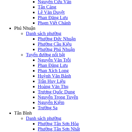
Nguyễn Cửu Vân
Tân Cảng
Lê Văn Duyệt
Phan Đăng Lưu
Phạm Viết Chánh
Phú Nhuận
Danh sách phường
Phường Đức Nhuận
Phường Cầu Kiệu
Phường Phú Nhuận
Tuyến đường nổi bật
Nguyễn Văn Trỗi
Phan Đăng Lưu
Phan Xích Long
Huỳnh Văn Bánh
Trần Huy Liệu
Hoàng Văn Thụ
Trương Quốc Dung
Nguyễn Trọng Tuyển
Nguyễn Kiệm
Trường Sa
Tân Bình
Danh sách phường
Phường Tân Sơn Hòa
Phường Tân Sơn Nhất