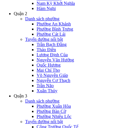
Nam Kỳ Khởi Nghĩa
Hàm Nghi
Quận 2
Danh sách phường
Phường An Khánh
Phường Bình Trưng
Phường Cát Lái
Tuyến đường nổi bật
Trần Bạch Đằng
Thảo Điền
Lương Định Của
Nguyễn Văn Hưởng
Quốc Hương
Mai Chí Thọ
Võ Nguyên Giáp
Nguyễn Cơ Thạch
Trần Não
Xuân Thủy
Quận 3
Danh sách phường
Phường Xuân Hòa
Phường Bàn Cờ
Phường Nhiêu Lộc
Tuyến đường nổi bật
Công Trường Quốc Tế