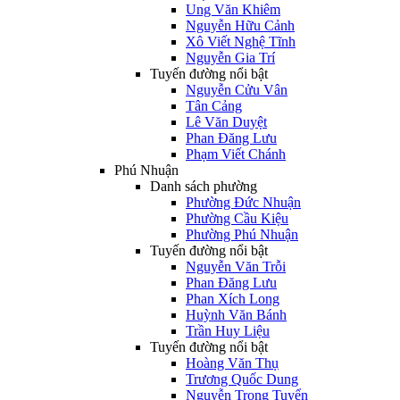
Ung Văn Khiêm
Nguyễn Hữu Cảnh
Xô Viết Nghệ Tĩnh
Nguyễn Gia Trí
Tuyến đường nổi bật
Nguyễn Cửu Vân
Tân Cảng
Lê Văn Duyệt
Phan Đăng Lưu
Phạm Viết Chánh
Phú Nhuận
Danh sách phường
Phường Đức Nhuận
Phường Cầu Kiệu
Phường Phú Nhuận
Tuyến đường nổi bật
Nguyễn Văn Trỗi
Phan Đăng Lưu
Phan Xích Long
Huỳnh Văn Bánh
Trần Huy Liệu
Tuyến đường nổi bật
Hoàng Văn Thụ
Trương Quốc Dung
Nguyễn Trọng Tuyển