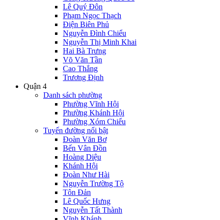
Lê Quý Đôn
Phạm Ngọc Thạch
Điện Biên Phủ
Nguyễn Đình Chiểu
Nguyễn Thị Minh Khai
Hai Bà Trưng
Võ Văn Tần
Cao Thắng
Trương Định
Quận 4
Danh sách phường
Phường Vĩnh Hội
Phường Khánh Hội
Phường Xóm Chiếu
Tuyến đường nổi bật
Đoàn Văn Bơ
Bến Vân Đồn
Hoàng Diệu
Khánh Hội
Đoàn Như Hài
Nguyễn Trường Tộ
Tôn Đản
Lê Quốc Hưng
Nguyễn Tất Thành
Vĩnh Khánh