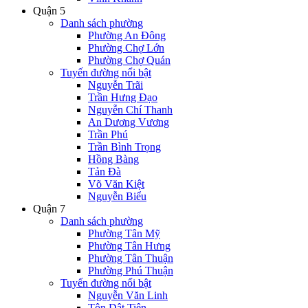
Quận 5
Danh sách phường
Phường An Đông
Phường Chợ Lớn
Phường Chợ Quán
Tuyến đường nổi bật
Nguyễn Trãi
Trần Hưng Đạo
Nguyễn Chí Thanh
An Dương Vương
Trần Phú
Trần Bình Trọng
Hồng Bàng
Tản Đà
Võ Văn Kiệt
Nguyễn Biểu
Quận 7
Danh sách phường
Phường Tân Mỹ
Phường Tân Hưng
Phường Tân Thuận
Phường Phú Thuận
Tuyến đường nổi bật
Nguyễn Văn Linh
Tôn Dật Tiên