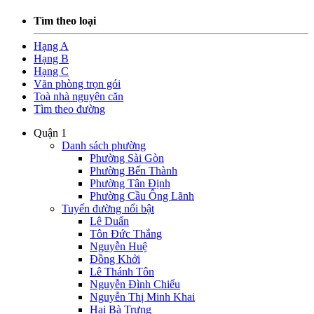
Tìm theo loại
Hạng A
Hạng B
Hạng C
Văn phòng trọn gói
Toà nhà nguyên căn
Tìm theo đường
Quận 1
Danh sách phường
Phường Sài Gòn
Phường Bến Thành
Phường Tân Định
Phường Cầu Ông Lãnh
Tuyến đường nổi bật
Lê Duẩn
Tôn Đức Thắng
Nguyễn Huệ
Đồng Khởi
Lê Thánh Tôn
Nguyễn Đình Chiểu
Nguyễn Thị Minh Khai
Hai Bà Trưng