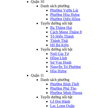
Quận 10
Danh sách phường
Phường Vườn Lài
Phường Hòa Hưng
Phường Diên Hồng
Tuyến đường nổi bật
Ba Tháng Hai
Cách Mạng Tháng 8
Tô Hiến Thành
Thành Thái
Hồ Bá Kiện
Tuyến đường nổi bật
Ngô Gia Tự
Hồng Lĩnh
Sư Vạn Hạnh
Nguyễn Tri Phương
Hòa Hưng
Quận 11
Danh sách phường
Phường Bình Thới
Phường Phú Thọ
Phường Minh Phụng
Tuyến đường nổi bật
Lê Đại Hành
Lạc Long Quân