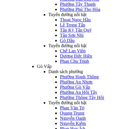
Phường Tây Thạnh
Phường Phú Thọ Hòa
Tuyến đường nổi bật
Thoại Ngọc Hầu
Lê Trọng Tấn
Tân Kỳ Tân Quý
Tân Sơn Nhì
Gò Dầu
Tuyến đường nổi bật
Chế Lan Viên
Dương Đức Hiền
Phan Chu Trinh
Gò Vấp
Danh sách phường
Phường Hạnh Thông
Phường An Nhơn
Phường Gò Vấp
Phường An Hội Tây
Phường Thông Tây Hội
Tuyến đường nổi bật
Phan Văn Trị
Quang Trung
Nguyễn Oanh
Nguyễn Kiệm
Phan Huy Ích