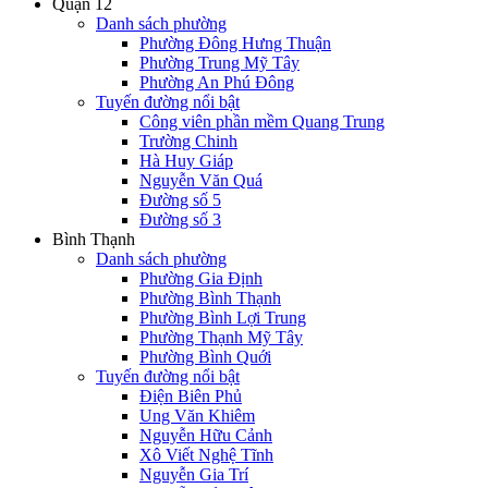
Quận 12
Danh sách phường
Phường Đông Hưng Thuận
Phường Trung Mỹ Tây
Phường An Phú Đông
Tuyến đường nổi bật
Công viên phần mềm Quang Trung
Trường Chinh
Hà Huy Giáp
Nguyễn Văn Quá
Đường số 5
Đường số 3
Bình Thạnh
Danh sách phường
Phường Gia Định
Phường Bình Thạnh
Phường Bình Lợi Trung
Phường Thạnh Mỹ Tây
Phường Bình Quới
Tuyến đường nổi bật
Điện Biên Phủ
Ung Văn Khiêm
Nguyễn Hữu Cảnh
Xô Viết Nghệ Tĩnh
Nguyễn Gia Trí