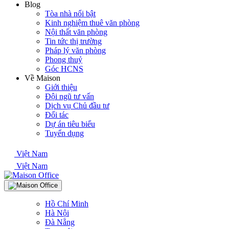
Blog
Tòa nhà nổi bật
Kinh nghiệm thuê văn phòng
Nội thất văn phòng
Tin tức thị trường
Pháp lý văn phòng
Phong thuỷ
Góc HCNS
Về Maison
Giới thiệu
Đội ngũ tư vấn
Dịch vụ Chủ đầu tư
Đối tác
Dự án tiêu biểu
Tuyển dụng
Việt Nam
Việt Nam
Hồ Chí Minh
Hà Nội
Đà Nẵng