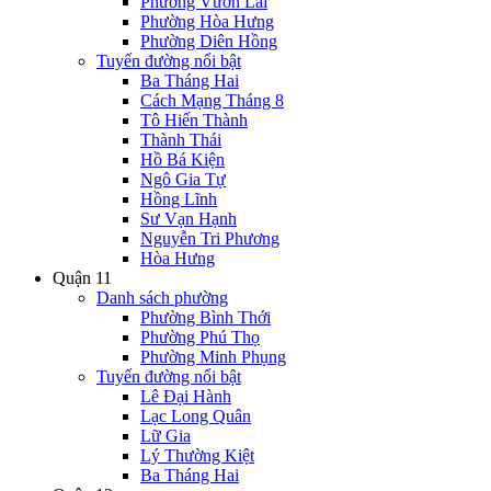
Phường Vườn Lài
Phường Hòa Hưng
Phường Diên Hồng
Tuyến đường nổi bật
Ba Tháng Hai
Cách Mạng Tháng 8
Tô Hiến Thành
Thành Thái
Hồ Bá Kiện
Ngô Gia Tự
Hồng Lĩnh
Sư Vạn Hạnh
Nguyễn Tri Phương
Hòa Hưng
Quận 11
Danh sách phường
Phường Bình Thới
Phường Phú Thọ
Phường Minh Phụng
Tuyến đường nổi bật
Lê Đại Hành
Lạc Long Quân
Lữ Gia
Lý Thường Kiệt
Ba Tháng Hai