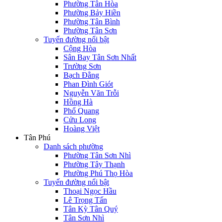
Phường Tân Hòa
Phường Bảy Hiền
Phường Tân Bình
Phường Tân Sơn
Tuyến đường nổi bật
Cộng Hòa
Sân Bay Tân Sơn Nhất
Trường Sơn
Bạch Đằng
Phan Đình Giót
Nguyễn Văn Trỗi
Hồng Hà
Phổ Quang
Cửu Long
Hoàng Việt
Tân Phú
Danh sách phường
Phường Tân Sơn Nhì
Phường Tây Thạnh
Phường Phú Thọ Hòa
Tuyến đường nổi bật
Thoại Ngọc Hầu
Lê Trọng Tấn
Tân Kỳ Tân Quý
Tân Sơn Nhì