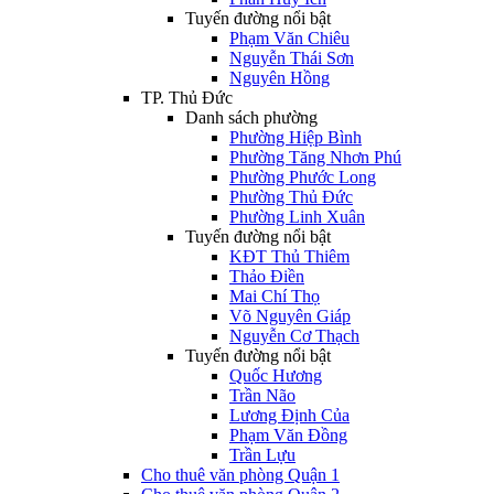
Tuyến đường nổi bật
Phạm Văn Chiêu
Nguyễn Thái Sơn
Nguyên Hồng
TP. Thủ Đức
Danh sách phường
Phường Hiệp Bình
Phường Tăng Nhơn Phú
Phường Phước Long
Phường Thủ Đức
Phường Linh Xuân
Tuyến đường nổi bật
KĐT Thủ Thiêm
Thảo Điền
Mai Chí Thọ
Võ Nguyên Giáp
Nguyễn Cơ Thạch
Tuyến đường nổi bật
Quốc Hương
Trần Não
Lương Định Của
Phạm Văn Đồng
Trần Lựu
Cho thuê văn phòng Quận 1