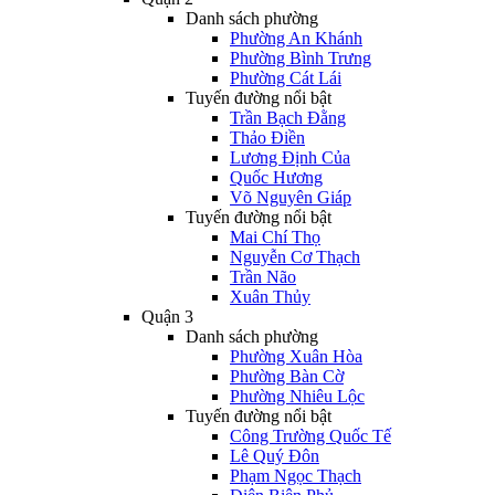
Danh sách phường
Phường An Khánh
Phường Bình Trưng
Phường Cát Lái
Tuyến đường nổi bật
Trần Bạch Đằng
Thảo Điền
Lương Định Của
Quốc Hương
Võ Nguyên Giáp
Tuyến đường nổi bật
Mai Chí Thọ
Nguyễn Cơ Thạch
Trần Não
Xuân Thủy
Quận 3
Danh sách phường
Phường Xuân Hòa
Phường Bàn Cờ
Phường Nhiêu Lộc
Tuyến đường nổi bật
Công Trường Quốc Tế
Lê Quý Đôn
Phạm Ngọc Thạch