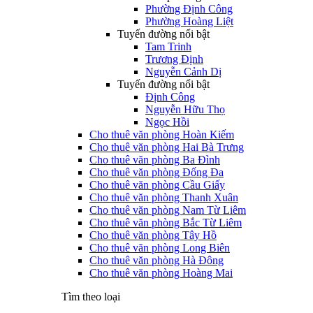
Phường Định Công
Phường Hoàng Liệt
Tuyến đường nổi bật
Tam Trinh
Trương Định
Nguyễn Cảnh Dị
Tuyến đường nổi bật
Định Công
Nguyễn Hữu Thọ
Ngọc Hồi
Cho thuê văn phòng Hoàn Kiếm
Cho thuê văn phòng Hai Bà Trưng
Cho thuê văn phòng Ba Đình
Cho thuê văn phòng Đống Đa
Cho thuê văn phòng Cầu Giấy
Cho thuê văn phòng Thanh Xuân
Cho thuê văn phòng Nam Từ Liêm
Cho thuê văn phòng Bắc Từ Liêm
Cho thuê văn phòng Tây Hồ
Cho thuê văn phòng Long Biên
Cho thuê văn phòng Hà Đông
Cho thuê văn phòng Hoàng Mai
Tìm theo loại