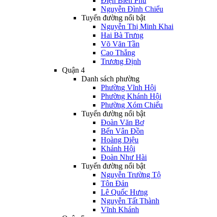
Điện Biên Phủ
Nguyễn Đình Chiểu
Tuyến đường nổi bật
Nguyễn Thị Minh Khai
Hai Bà Trưng
Võ Văn Tần
Cao Thắng
Trương Định
Quận 4
Danh sách phường
Phường Vĩnh Hội
Phường Khánh Hội
Phường Xóm Chiếu
Tuyến đường nổi bật
Đoàn Văn Bơ
Bến Vân Đồn
Hoàng Diệu
Khánh Hội
Đoàn Như Hài
Tuyến đường nổi bật
Nguyễn Trường Tộ
Tôn Đản
Lê Quốc Hưng
Nguyễn Tất Thành
Vĩnh Khánh