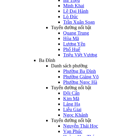
Bà Triệu
Minh Khai
Lê Đại Hành
Lò Đúc
Trần Xuân Soạn
Tuyến đường nổi bật
Quang Trung
Hòa Mã
Lương Yên
Phố Huế
Triệu Việt Vương
Ba Đình
Danh sách phường
Phường Ba Đình
Phường Giảng Võ
Phường Ngọc Hà
Tuyến đường nổi bật
Đội Cấn
Kim Mã
Láng Hạ
Liễu Giai
Ngọc Khánh
Tuyến đường nổi bật
Nguyễn Thái Học
Vạn Phúc