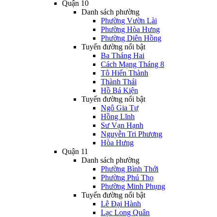
Quận 10
Danh sách phường
Phường Vườn Lài
Phường Hòa Hưng
Phường Diên Hồng
Tuyến đường nổi bật
Ba Tháng Hai
Cách Mạng Tháng 8
Tô Hiến Thành
Thành Thái
Hồ Bá Kiện
Tuyến đường nổi bật
Ngô Gia Tự
Hồng Lĩnh
Sư Vạn Hạnh
Nguyễn Tri Phương
Hòa Hưng
Quận 11
Danh sách phường
Phường Bình Thới
Phường Phú Thọ
Phường Minh Phụng
Tuyến đường nổi bật
Lê Đại Hành
Lạc Long Quân