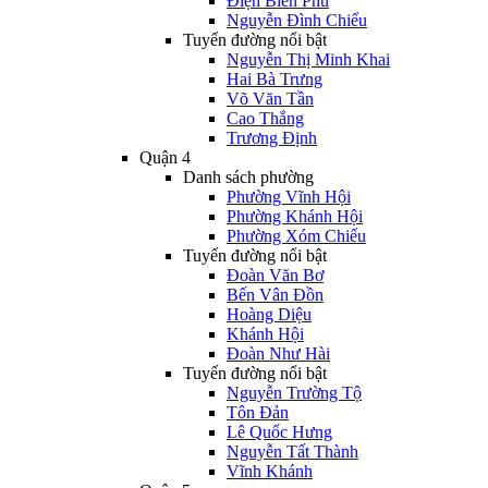
Điện Biên Phủ
Nguyễn Đình Chiểu
Tuyến đường nổi bật
Nguyễn Thị Minh Khai
Hai Bà Trưng
Võ Văn Tần
Cao Thắng
Trương Định
Quận 4
Danh sách phường
Phường Vĩnh Hội
Phường Khánh Hội
Phường Xóm Chiếu
Tuyến đường nổi bật
Đoàn Văn Bơ
Bến Vân Đồn
Hoàng Diệu
Khánh Hội
Đoàn Như Hài
Tuyến đường nổi bật
Nguyễn Trường Tộ
Tôn Đản
Lê Quốc Hưng
Nguyễn Tất Thành
Vĩnh Khánh