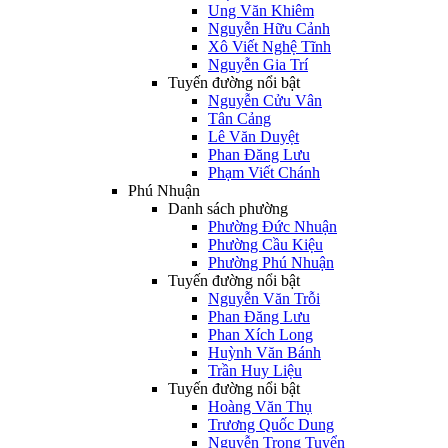
Ung Văn Khiêm
Nguyễn Hữu Cảnh
Xô Viết Nghệ Tĩnh
Nguyễn Gia Trí
Tuyến đường nổi bật
Nguyễn Cửu Vân
Tân Cảng
Lê Văn Duyệt
Phan Đăng Lưu
Phạm Viết Chánh
Phú Nhuận
Danh sách phường
Phường Đức Nhuận
Phường Cầu Kiệu
Phường Phú Nhuận
Tuyến đường nổi bật
Nguyễn Văn Trỗi
Phan Đăng Lưu
Phan Xích Long
Huỳnh Văn Bánh
Trần Huy Liệu
Tuyến đường nổi bật
Hoàng Văn Thụ
Trương Quốc Dung
Nguyễn Trọng Tuyển