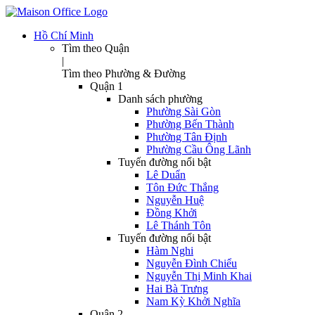
Hồ Chí Minh
Tìm theo Quận
|
Tìm theo Phường & Đường
Quận 1
Danh sách phường
Phường Sài Gòn
Phường Bến Thành
Phường Tân Định
Phường Cầu Ông Lãnh
Tuyến đường nổi bật
Lê Duẩn
Tôn Đức Thắng
Nguyễn Huệ
Đồng Khởi
Lê Thánh Tôn
Tuyến đường nổi bật
Hàm Nghi
Nguyễn Đình Chiểu
Nguyễn Thị Minh Khai
Hai Bà Trưng
Nam Kỳ Khởi Nghĩa
Quận 2