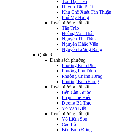
Tôn Dật Tiên
Huỳnh Tấn Phát
Khu Chế Xuất Tân Thuận
Phú Mỹ Hưng
Tuyến đường nổi bật
Tân Trào
Hoàng Văn Thái
Nguyễn Thị Thập
Nguyễn Khắc Viện
Nguyễn Lương Bằng
Quận 8
Danh sách phường
Phường Bình Phú
Phường Phú Định
Phường Chánh Hưng
Phường Bình Đông
Tuyến đường nổi bật
Bến Cần Giuộc
Phạm Thế Hiển
Dương Bá Trạc
Võ Văn Kiệt
Tuyến đường nổi bật
Võ Liêm Sơn
Cao Lỗ
Bến Bình Đông