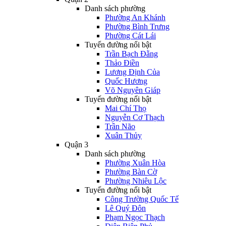
Danh sách phường
Phường An Khánh
Phường Bình Trưng
Phường Cát Lái
Tuyến đường nổi bật
Trần Bạch Đằng
Thảo Điền
Lương Định Của
Quốc Hương
Võ Nguyên Giáp
Tuyến đường nổi bật
Mai Chí Thọ
Nguyễn Cơ Thạch
Trần Não
Xuân Thủy
Quận 3
Danh sách phường
Phường Xuân Hòa
Phường Bàn Cờ
Phường Nhiêu Lộc
Tuyến đường nổi bật
Công Trường Quốc Tế
Lê Quý Đôn
Phạm Ngọc Thạch