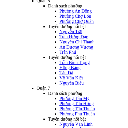
Quận 5
Danh sách phường
Phường An Đông
Phường Chợ Lớn
Phường Chợ Quán
Tuyến đường nổi bật
Nguyễn Trãi
Trần Hưng Đạo
Nguyễn Chí Thanh
An Dương Vương
Trần Phú
Tuyến đường nổi bật
Trần Bình Trọng
Hồng Bàng
Tản Đà
Võ Văn Kiệt
Nguyễn Biểu
Quận 7
Danh sách phường
Phường Tân Mỹ
Phường Tân Hưng
Phường Tân Thuận
Phường Phú Thuận
Tuyến đường nổi bật
Nguyễn Văn Linh