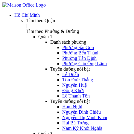
Hồ Chí Minh
Tìm theo Quận
|
Tìm theo Phường & Đường
Quận 1
Danh sách phường
Phường Sài Gòn
Phường Bến Thành
Phường Tân Định
Phường Cầu Ông Lãnh
Tuyến đường nổi bật
Lê Duẩn
Tôn Đức Thắng
Nguyễn Huệ
Đồng Khởi
Lê Thánh Tôn
Tuyến đường nổi bật
Hàm Nghi
Nguyễn Đình Chiểu
Nguyễn Thị Minh Khai
Hai Bà Trưng
Nam Kỳ Khởi Nghĩa
Quận 2