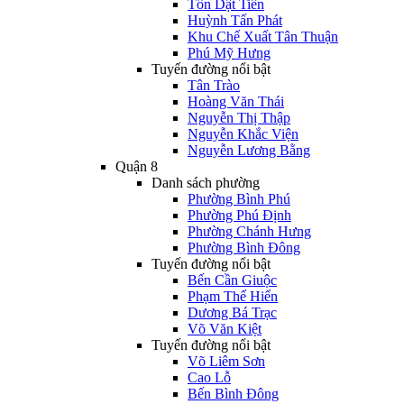
Tôn Dật Tiên
Huỳnh Tấn Phát
Khu Chế Xuất Tân Thuận
Phú Mỹ Hưng
Tuyến đường nổi bật
Tân Trào
Hoàng Văn Thái
Nguyễn Thị Thập
Nguyễn Khắc Viện
Nguyễn Lương Bằng
Quận 8
Danh sách phường
Phường Bình Phú
Phường Phú Định
Phường Chánh Hưng
Phường Bình Đông
Tuyến đường nổi bật
Bến Cần Giuộc
Phạm Thế Hiển
Dương Bá Trạc
Võ Văn Kiệt
Tuyến đường nổi bật
Võ Liêm Sơn
Cao Lỗ
Bến Bình Đông