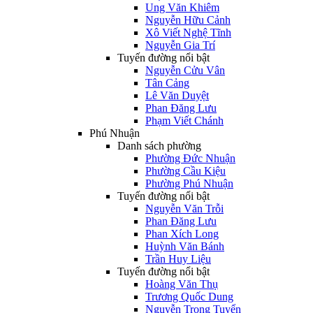
Ung Văn Khiêm
Nguyễn Hữu Cảnh
Xô Viết Nghệ Tĩnh
Nguyễn Gia Trí
Tuyến đường nổi bật
Nguyễn Cửu Vân
Tân Cảng
Lê Văn Duyệt
Phan Đăng Lưu
Phạm Viết Chánh
Phú Nhuận
Danh sách phường
Phường Đức Nhuận
Phường Cầu Kiệu
Phường Phú Nhuận
Tuyến đường nổi bật
Nguyễn Văn Trỗi
Phan Đăng Lưu
Phan Xích Long
Huỳnh Văn Bánh
Trần Huy Liệu
Tuyến đường nổi bật
Hoàng Văn Thụ
Trương Quốc Dung
Nguyễn Trọng Tuyển