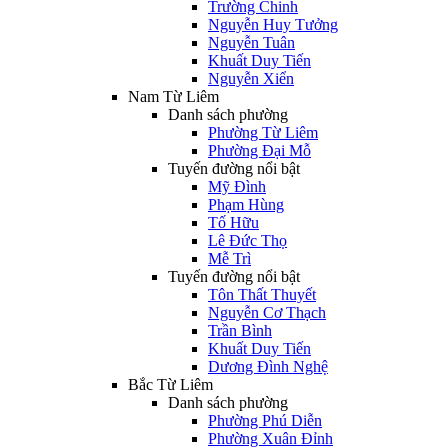
Trường Chinh
Nguyễn Huy Tưởng
Nguyễn Tuân
Khuất Duy Tiến
Nguyễn Xiển
Nam Từ Liêm
Danh sách phường
Phường Từ Liêm
Phường Đại Mỗ
Tuyến đường nổi bật
Mỹ Đình
Phạm Hùng
Tố Hữu
Lê Đức Thọ
Mễ Trì
Tuyến đường nổi bật
Tôn Thất Thuyết
Nguyễn Cơ Thạch
Trần Bình
Khuất Duy Tiến
Dương Đình Nghệ
Bắc Từ Liêm
Danh sách phường
Phường Phú Diễn
Phường Xuân Đỉnh