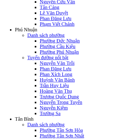
Nguyễn Cửu Vân
Tân Cảng
Lê Văn Duyệt
Phan Đăng Lưu
Phạm Viết Chánh
Phú Nhuận
Danh sách phường
Phường Đức Nhuận
Phường Cầu Kiệu
Phường Phú Nhuận
Tuyến đường nổi bật
Nguyễn Văn Trỗi
Phan Đăng Lưu
Phan Xích Long
Huỳnh Văn Bánh
Trần Huy Liệu
Hoàng Văn Thụ
Trương Quốc Dung
Nguyễn Trọng Tuyển
Nguyễn Kiệm
Trường Sa
Tân Bình
Danh sách phường
Phường Tân Sơn Hòa
Phường Tân Sơn Nhất