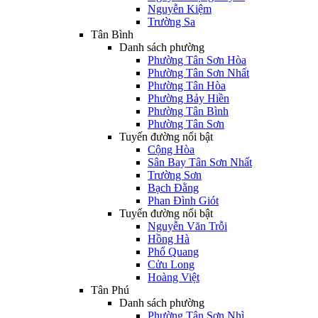
Nguyễn Kiệm
Trường Sa
Tân Bình
Danh sách phường
Phường Tân Sơn Hòa
Phường Tân Sơn Nhất
Phường Tân Hòa
Phường Bảy Hiền
Phường Tân Bình
Phường Tân Sơn
Tuyến đường nổi bật
Cộng Hòa
Sân Bay Tân Sơn Nhất
Trường Sơn
Bạch Đằng
Phan Đình Giót
Tuyến đường nổi bật
Nguyễn Văn Trỗi
Hồng Hà
Phổ Quang
Cửu Long
Hoàng Việt
Tân Phú
Danh sách phường
Phường Tân Sơn Nhì