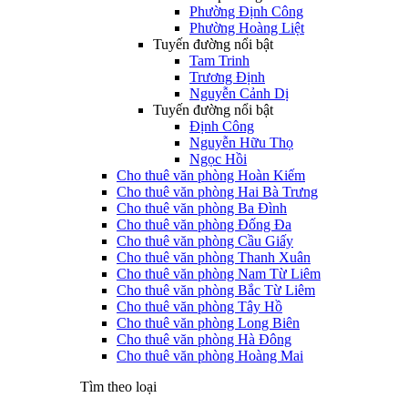
Phường Định Công
Phường Hoàng Liệt
Tuyến đường nổi bật
Tam Trinh
Trương Định
Nguyễn Cảnh Dị
Tuyến đường nổi bật
Định Công
Nguyễn Hữu Thọ
Ngọc Hồi
Cho thuê văn phòng Hoàn Kiếm
Cho thuê văn phòng Hai Bà Trưng
Cho thuê văn phòng Ba Đình
Cho thuê văn phòng Đống Đa
Cho thuê văn phòng Cầu Giấy
Cho thuê văn phòng Thanh Xuân
Cho thuê văn phòng Nam Từ Liêm
Cho thuê văn phòng Bắc Từ Liêm
Cho thuê văn phòng Tây Hồ
Cho thuê văn phòng Long Biên
Cho thuê văn phòng Hà Đông
Cho thuê văn phòng Hoàng Mai
Tìm theo loại