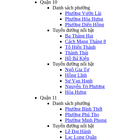
Quận 10
Danh sách phường
Phường Vườn Lài
Phường Hòa Hưng
Phường Diên Hồng
Tuyến đường nổi bật
Ba Tháng Hai
Cách Mạng Tháng 8
Tô Hiến Thành
Thành Thái
Hồ Bá Kiện
Tuyến đường nổi bật
Ngô Gia Tự
Hồng Lĩnh
Sư Vạn Hạnh
Nguyễn Tri Phương
Hòa Hưng
Quận 11
Danh sách phường
Phường Bình Thới
Phường Phú Thọ
Phường Minh Phụng
Tuyến đường nổi bật
Lê Đại Hành
Lạc Long Quân