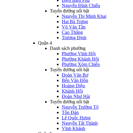
Điện Biên Phủ
Nguyễn Đình Chiểu
Tuyến đường nổi bật
Nguyễn Thị Minh Khai
Hai Bà Trưng
Võ Văn Tần
Cao Thắng
Trương Định
Quận 4
Danh sách phường
Phường Vĩnh Hội
Phường Khánh Hội
Phường Xóm Chiếu
Tuyến đường nổi bật
Đoàn Văn Bơ
Bến Vân Đồn
Hoàng Diệu
Khánh Hội
Đoàn Như Hài
Tuyến đường nổi bật
Nguyễn Trường Tộ
Tôn Đản
Lê Quốc Hưng
Nguyễn Tất Thành
Vĩnh Khánh