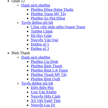
Quận 12
Danh sách phường
Phường Đông Hưng Thuận
Phường Trung Mỹ Tây
Phường An Phú Đông
Tuyến đường nổi bật
Công viên phần mềm Quang Trung
Trường Chinh
Hà Huy Giáp
Nguyễn Văn Quá
Đường số 5
Đường số 3
Bình Thạnh
Danh sách phường
Phường Gia Định
Phường Bình Thạnh
Phường Bình Lợi Trung
Phường Thạnh Mỹ Tây
Phường Bình Quới
Tuyến đường nổi bật
Điện Biên Phủ
Ung Văn Khiêm
Nguyễn Hữu Cảnh
Xô Viết Nghệ Tĩnh
Nguyễn Gia Trí