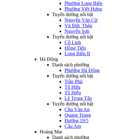
Phường Long Biên
Phường Việt Hưng
Tuyến đường nổi bật
Nguyễn Văn Cừ
Vũ Đức Thận
Nguyễn Sơn
Tuyến đường nổi bật
Cổ Linh
Hồng Tiến
Long Biên II
Hà Đông
Danh sách phường
Phường Hà Đông
Tuyến đường nổi bật
Trần Phú
Tố Hữu
Tô Hiệu
Lê Trọng Tấn
Tuyến đường nổi bật
Chu Văn An
Quang Trung
Đường 19/5
Cầu Am
Hoàng Mai
Danh sách phường