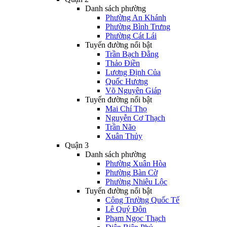
Danh sách phường
Phường An Khánh
Phường Bình Trưng
Phường Cát Lái
Tuyến đường nổi bật
Trần Bạch Đằng
Thảo Điền
Lương Định Của
Quốc Hương
Võ Nguyên Giáp
Tuyến đường nổi bật
Mai Chí Thọ
Nguyễn Cơ Thạch
Trần Não
Xuân Thủy
Quận 3
Danh sách phường
Phường Xuân Hòa
Phường Bàn Cờ
Phường Nhiêu Lộc
Tuyến đường nổi bật
Công Trường Quốc Tế
Lê Quý Đôn
Phạm Ngọc Thạch