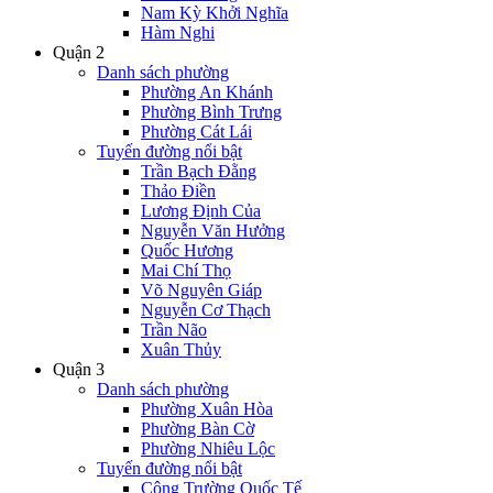
Nam Kỳ Khởi Nghĩa
Hàm Nghi
Quận 2
Danh sách phường
Phường An Khánh
Phường Bình Trưng
Phường Cát Lái
Tuyến đường nổi bật
Trần Bạch Đằng
Thảo Điền
Lương Định Của
Nguyễn Văn Hưởng
Quốc Hương
Mai Chí Thọ
Võ Nguyên Giáp
Nguyễn Cơ Thạch
Trần Não
Xuân Thủy
Quận 3
Danh sách phường
Phường Xuân Hòa
Phường Bàn Cờ
Phường Nhiêu Lộc
Tuyến đường nổi bật
Công Trường Quốc Tế