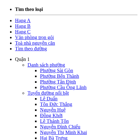
Tìm theo loại
Hạng A
Hạng B
Hạng C
Văn phòng trọn gói
Toà nhà nguyên căn
Tìm theo đường
Quận 1
Danh sách phường
Phường Sài Gòn
Phường Bến Thành
Phường Tân Định
Phường Cầu Ông Lãnh
Tuyến đường nổi bật
Lê Duẩn
Tôn Đức Thắng
Nguyễn Huệ
Đồng Khởi
Lê Thánh Tôn
Nguyễn Đình Chiểu
Nguyễn Thị Minh Khai
Hai Bà Trưng