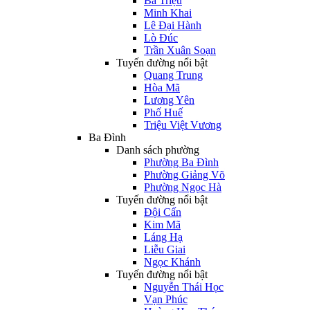
Bà Triệu
Minh Khai
Lê Đại Hành
Lò Đúc
Trần Xuân Soạn
Tuyến đường nổi bật
Quang Trung
Hòa Mã
Lương Yên
Phố Huế
Triệu Việt Vương
Ba Đình
Danh sách phường
Phường Ba Đình
Phường Giảng Võ
Phường Ngọc Hà
Tuyến đường nổi bật
Đội Cấn
Kim Mã
Láng Hạ
Liễu Giai
Ngọc Khánh
Tuyến đường nổi bật
Nguyễn Thái Học
Vạn Phúc