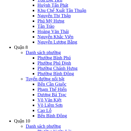
Huỳnh Tấn Phát
Khu Chế Xuất Tân Thuận
Nguyễn Thị Thập
Phú Mỹ Hưng
Tân Trào
Hoàng Văn Thái
Nguyễn Khắc Viện
Nguyễn Lương Bằng
Quận 8
Danh sách phường
Phường Bình Phú
Phường Phú Định
Phường Chánh Hưng
Phường Bình Đông
Tuyến đường nổi bật
Bến Cần Giuộc
Phạm Thế Hiển
Dương Bá Trạc
Võ Văn Kiệt
Võ Liêm Sơn
Cao Lỗ
Bến Bình Đông
Quận 10
Danh sách phường