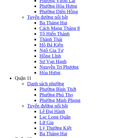
Phường Vườn Lài
Phường Hòa Hưng
Phường Diên Hồng
Tuyến đường nổi bật
Ba Tháng Hai
Cách Mạng Tháng 8
Tô Hiến Thành
Thành Thái
Hồ Bá Kiện
Ngô Gia Tự
Hồng Lĩnh
Sư Vạn Hạnh
Nguyễn Tri Phương
Hòa Hưng
Quận 11
Danh sách phường
Phường Bình Thới
Phường Phú Thọ
Phường Minh Phụng
Tuyến đường nổi bật
Lê Đại Hành
Lạc Long Quân
Lữ Gia
Lý Thường Kiệt
Ba Tháng Hai