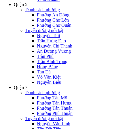
Quận 5
Danh sách phường
Phường An Đông
Phường Chợ Lớn
Phường Chợ Quán
Tuyến đường nổi bật
Nguyễn Trãi
Trần Hưng Đạo
Nguyễn Chí Thanh
An Dương Vương
Trần Phú
Trần Bình Trọng
Hồng Bàng
Tản Đà
Võ Văn Kiệt
Nguyễn Biểu
Quận 7
Danh sách phường
Phường Tân Mỹ
Phường Tân Hưng
Phường Tân Thuận
Phường Phú Thuận
Tuyến đường nổi bật
Nguyễn Văn Linh
Tôn Dật Tiên