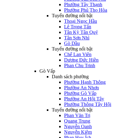
Phường Tây Thạnh
Phường Phú Thọ Hòa
Tuyến đường nổi bật
Thoại Ngọc Hầu
Lê Trọng Tấn
Tân Kỳ Tân Quý
Tân Sơn Nhì
Gò Dầu
Tuyến đường nổi bật
Chế Lan Viên
Dương Đức Hiền
Phan Chu Trinh
Gò Vấp
Danh sách phường
Phường Hạnh Thông
Phường An Nhơn
Phường Gò Vấp
Phường An Hội Tây
Phường Thông Tây Hội
Tuyến đường nổi bật
Phan Văn Trị
Quang Trung
Nguyễn Oanh
Nguyễn Kiệm
Phan Huy Ích