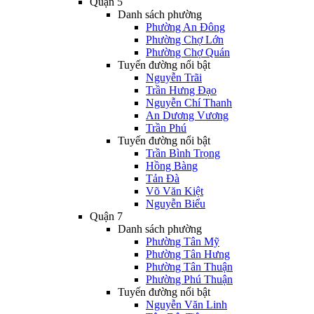
Quận 5
Danh sách phường
Phường An Đông
Phường Chợ Lớn
Phường Chợ Quán
Tuyến đường nổi bật
Nguyễn Trãi
Trần Hưng Đạo
Nguyễn Chí Thanh
An Dương Vương
Trần Phú
Tuyến đường nổi bật
Trần Bình Trọng
Hồng Bàng
Tản Đà
Võ Văn Kiệt
Nguyễn Biểu
Quận 7
Danh sách phường
Phường Tân Mỹ
Phường Tân Hưng
Phường Tân Thuận
Phường Phú Thuận
Tuyến đường nổi bật
Nguyễn Văn Linh