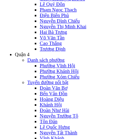
Lê Quý Đôn
Phạm Ngọc Thạch
Điện Biên Phủ
Nguyễn Đình Chiểu
Nguyễn Thị Minh Khai
Hai Bà Trưng
Võ Văn Tần
Cao Thắng
Trương Định
Quận 4
Danh sách phường
Phường Vĩnh Hội
Phường Khánh Hội
Phường Xóm Chiếu
Tuyến đường nổi bật
Đoàn Văn Bơ
Bến Vân Đồn
Hoàng Diệu
Khánh Hội
Đoàn Như Hài
Nguyễn Trường Tộ
Tôn Đản
Lê Quốc Hưng
Nguyễn Tất Thành
Vĩnh Khánh