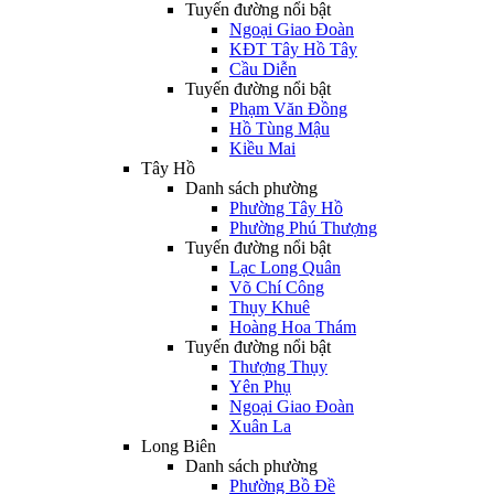
Tuyến đường nổi bật
Ngoại Giao Đoàn
KĐT Tây Hồ Tây
Cầu Diễn
Tuyến đường nổi bật
Phạm Văn Đồng
Hồ Tùng Mậu
Kiều Mai
Tây Hồ
Danh sách phường
Phường Tây Hồ
Phường Phú Thượng
Tuyến đường nổi bật
Lạc Long Quân
Võ Chí Công
Thụy Khuê
Hoàng Hoa Thám
Tuyến đường nổi bật
Thượng Thụy
Yên Phụ
Ngoại Giao Đoàn
Xuân La
Long Biên
Danh sách phường
Phường Bồ Đề