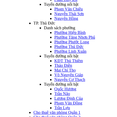
Tuyến đường nổi bật
Phạm Văn Chiêu
Nguyễn Thái Sơn
Nguyên Hồng
TP. Thủ Đức
Danh sách phường
Phường Hiệp Bình
Phường Tăng Nhơn Phú
Phường Phước Long
Phường Thủ Đức
Phường Linh Xuân
Tuyến đường nổi bật
KĐT Thủ Thiêm
Thảo Điền
Mai Chí Thọ
Võ Nguyên Giáp
Nguyễn Cơ Thạch
Tuyến đường nổi bật
Quốc Hương
Trần Não
Lương Định Của
Phạm Văn Đồng
Trần Lựu
Cho thuê văn phòng Quận 1