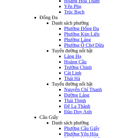
Hoàng Hoa Thám
Yên Phụ
Trúc Bạch
Đống Đa
Danh sách phường
Phường Đống Đa
Phường Kim Liên
Phường Láng
Phường Ô Chợ Dừa
Tuyến đường nổi bật
Láng Hạ
Hoàng Cầu
Trường Chinh
Cát Linh
Thái Hà
Tuyến đường nổi bật
Nguyễn Chí Thanh
Đường Láng
Thái Thịnh
Đê La Thành
Đào Duy Anh
Cầu Giấy
Danh sách phường
Phường Cầu Giấy
Phường Yên Hòa