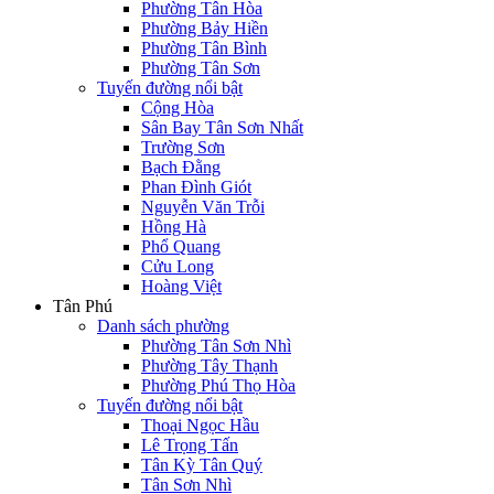
Phường Tân Hòa
Phường Bảy Hiền
Phường Tân Bình
Phường Tân Sơn
Tuyến đường nổi bật
Cộng Hòa
Sân Bay Tân Sơn Nhất
Trường Sơn
Bạch Đằng
Phan Đình Giót
Nguyễn Văn Trỗi
Hồng Hà
Phổ Quang
Cửu Long
Hoàng Việt
Tân Phú
Danh sách phường
Phường Tân Sơn Nhì
Phường Tây Thạnh
Phường Phú Thọ Hòa
Tuyến đường nổi bật
Thoại Ngọc Hầu
Lê Trọng Tấn
Tân Kỳ Tân Quý
Tân Sơn Nhì