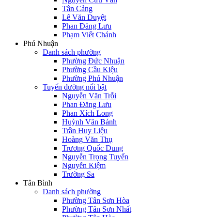
Tân Cảng
Lê Văn Duyệt
Phan Đăng Lưu
Phạm Viết Chánh
Phú Nhuận
Danh sách phường
Phường Đức Nhuận
Phường Cầu Kiệu
Phường Phú Nhuận
Tuyến đường nổi bật
Nguyễn Văn Trỗi
Phan Đăng Lưu
Phan Xích Long
Huỳnh Văn Bánh
Trần Huy Liệu
Hoàng Văn Thụ
Trương Quốc Dung
Nguyễn Trọng Tuyển
Nguyễn Kiệm
Trường Sa
Tân Bình
Danh sách phường
Phường Tân Sơn Hòa
Phường Tân Sơn Nhất