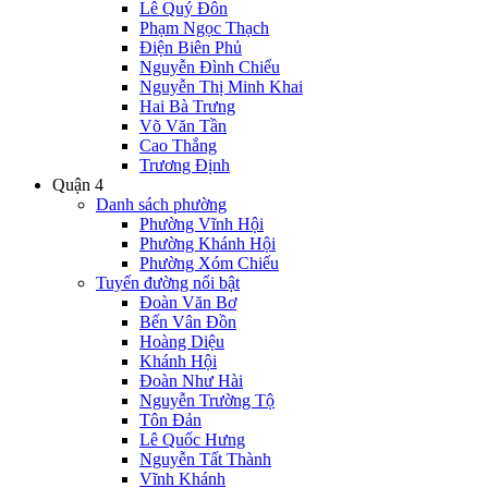
Lê Quý Đôn
Phạm Ngọc Thạch
Điện Biên Phủ
Nguyễn Đình Chiểu
Nguyễn Thị Minh Khai
Hai Bà Trưng
Võ Văn Tần
Cao Thắng
Trương Định
Quận 4
Danh sách phường
Phường Vĩnh Hội
Phường Khánh Hội
Phường Xóm Chiếu
Tuyến đường nổi bật
Đoàn Văn Bơ
Bến Vân Đồn
Hoàng Diệu
Khánh Hội
Đoàn Như Hài
Nguyễn Trường Tộ
Tôn Đản
Lê Quốc Hưng
Nguyễn Tất Thành
Vĩnh Khánh