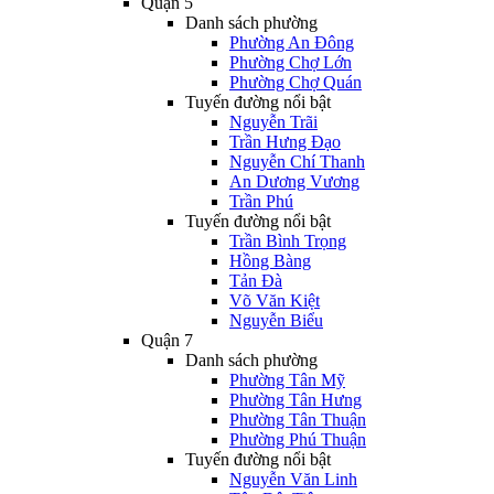
Quận 5
Danh sách phường
Phường An Đông
Phường Chợ Lớn
Phường Chợ Quán
Tuyến đường nổi bật
Nguyễn Trãi
Trần Hưng Đạo
Nguyễn Chí Thanh
An Dương Vương
Trần Phú
Tuyến đường nổi bật
Trần Bình Trọng
Hồng Bàng
Tản Đà
Võ Văn Kiệt
Nguyễn Biểu
Quận 7
Danh sách phường
Phường Tân Mỹ
Phường Tân Hưng
Phường Tân Thuận
Phường Phú Thuận
Tuyến đường nổi bật
Nguyễn Văn Linh