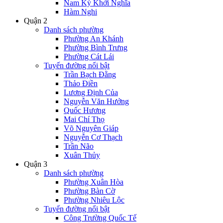
Nam Kỳ Khởi Nghĩa
Hàm Nghi
Quận 2
Danh sách phường
Phường An Khánh
Phường Bình Trưng
Phường Cát Lái
Tuyến đường nổi bật
Trần Bạch Đằng
Thảo Điền
Lương Định Của
Nguyễn Văn Hưởng
Quốc Hương
Mai Chí Thọ
Võ Nguyên Giáp
Nguyễn Cơ Thạch
Trần Não
Xuân Thủy
Quận 3
Danh sách phường
Phường Xuân Hòa
Phường Bàn Cờ
Phường Nhiêu Lộc
Tuyến đường nổi bật
Công Trường Quốc Tế