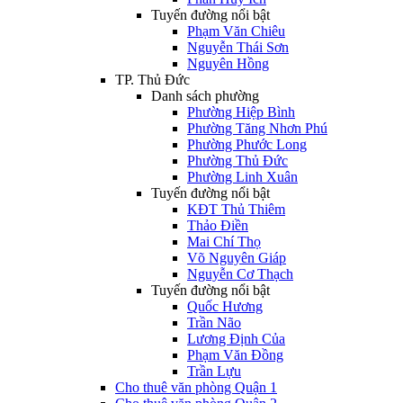
Tuyến đường nổi bật
Phạm Văn Chiêu
Nguyễn Thái Sơn
Nguyên Hồng
TP. Thủ Đức
Danh sách phường
Phường Hiệp Bình
Phường Tăng Nhơn Phú
Phường Phước Long
Phường Thủ Đức
Phường Linh Xuân
Tuyến đường nổi bật
KĐT Thủ Thiêm
Thảo Điền
Mai Chí Thọ
Võ Nguyên Giáp
Nguyễn Cơ Thạch
Tuyến đường nổi bật
Quốc Hương
Trần Não
Lương Định Của
Phạm Văn Đồng
Trần Lựu
Cho thuê văn phòng Quận 1