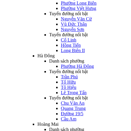
Phường Long Biên
Phường Việt Hưng
Tuyến đường nổi bật
Nguyễn Văn Cừ
Vũ Đức Thận
Nguyễn Sơn
Tuyến đường nổi bật
Cổ Linh
Hồng Tiến
Long Biên II
Hà Đông
Danh sách phường
Phường Hà Đông
Tuyến đường nổi bật
Trần Phú
Tố Hữu
Tô Hiệu
Lê Trọng Tấn
Tuyến đường nổi bật
Chu Văn An
Quang Trung
Đường 19/5
Cầu Am
Hoàng Mai
Danh sách phường