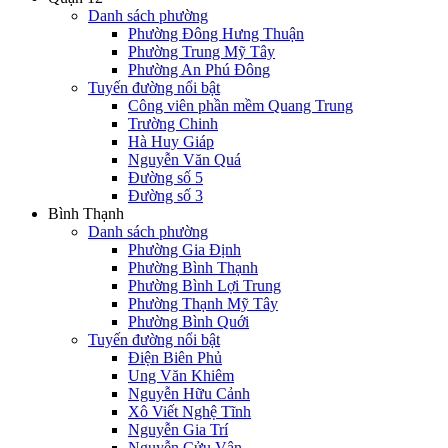
Danh sách phường
Phường Đông Hưng Thuận
Phường Trung Mỹ Tây
Phường An Phú Đông
Tuyến đường nổi bật
Công viên phần mềm Quang Trung
Trường Chinh
Hà Huy Giáp
Nguyễn Văn Quá
Đường số 5
Đường số 3
Bình Thạnh
Danh sách phường
Phường Gia Định
Phường Bình Thạnh
Phường Bình Lợi Trung
Phường Thạnh Mỹ Tây
Phường Bình Quới
Tuyến đường nổi bật
Điện Biên Phủ
Ung Văn Khiêm
Nguyễn Hữu Cảnh
Xô Viết Nghệ Tĩnh
Nguyễn Gia Trí
Nguyễn Cửu Vân