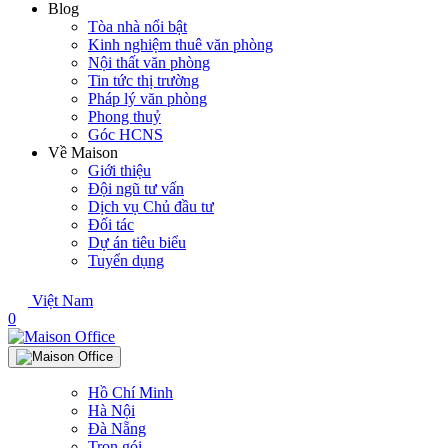
Blog
Tòa nhà nổi bật
Kinh nghiệm thuê văn phòng
Nội thất văn phòng
Tin tức thị trường
Pháp lý văn phòng
Phong thuỷ
Góc HCNS
Về Maison
Giới thiệu
Đội ngũ tư vấn
Dịch vụ Chủ đầu tư
Đối tác
Dự án tiêu biểu
Tuyển dụng
Việt Nam
0
Hồ Chí Minh
Hà Nội
Đà Nẵng
Trọn gói