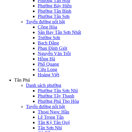
Phường Tân Hòa
Phường Bảy Hiền
Phường Tân Bình
Phường Tân Sơn
Tuyến đường nổi bật
Cộng Hòa
Sân Bay Tân Sơn Nhất
Trường Sơn
Bạch Đằng
Phan Đình Giót
Nguyễn Văn Trỗi
Hồng Hà
Phổ Quang
Cửu Long
Hoàng Việt
Tân Phú
Danh sách phường
Phường Tân Sơn Nhì
Phường Tây Thạnh
Phường Phú Thọ Hòa
Tuyến đường nổi bật
Thoại Ngọc Hầu
Lê Trọng Tấn
Tân Kỳ Tân Quý
Tân Sơn Nhì