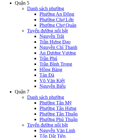
Quận 5
Danh sách phường
Phường An Đông
Phường Chợ Lớn
Phường Chợ Quán
Tuyến đường nổi bật
Nguyễn Trãi
Trần Hưng Đạo
Nguyễn Chí Thanh
An Dương Vương
Trần Phú
Trần Bình Trọng
Hồng Bàng
Tản Đà
Võ Văn Kiệt
Nguyễn Biểu
Quận 7
Danh sách phường
Phường Tân Mỹ
Phường Tân Hưng
Phường Tân Thuận
Phường Phú Thuận
Tuyến đường nổi bật
Nguyễn Văn Linh
Tôn Dật Tiên