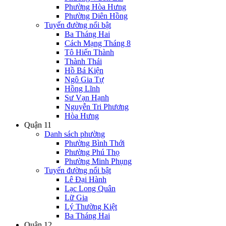
Phường Hòa Hưng
Phường Diên Hồng
Tuyến đường nổi bật
Ba Tháng Hai
Cách Mạng Tháng 8
Tô Hiến Thành
Thành Thái
Hồ Bá Kiện
Ngô Gia Tự
Hồng Lĩnh
Sư Vạn Hạnh
Nguyễn Tri Phương
Hòa Hưng
Quận 11
Danh sách phường
Phường Bình Thới
Phường Phú Thọ
Phường Minh Phụng
Tuyến đường nổi bật
Lê Đại Hành
Lạc Long Quân
Lữ Gia
Lý Thường Kiệt
Ba Tháng Hai
Quận 12