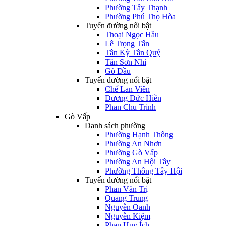
Phường Tây Thạnh
Phường Phú Thọ Hòa
Tuyến đường nổi bật
Thoại Ngọc Hầu
Lê Trọng Tấn
Tân Kỳ Tân Quý
Tân Sơn Nhì
Gò Dầu
Tuyến đường nổi bật
Chế Lan Viên
Dương Đức Hiền
Phan Chu Trinh
Gò Vấp
Danh sách phường
Phường Hạnh Thông
Phường An Nhơn
Phường Gò Vấp
Phường An Hội Tây
Phường Thông Tây Hội
Tuyến đường nổi bật
Phan Văn Trị
Quang Trung
Nguyễn Oanh
Nguyễn Kiệm
Phan Huy Ích