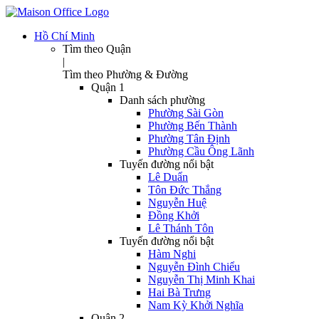
Hồ Chí Minh
Tìm theo Quận
|
Tìm theo Phường & Đường
Quận 1
Danh sách phường
Phường Sài Gòn
Phường Bến Thành
Phường Tân Định
Phường Cầu Ông Lãnh
Tuyến đường nổi bật
Lê Duẩn
Tôn Đức Thắng
Nguyễn Huệ
Đồng Khởi
Lê Thánh Tôn
Tuyến đường nổi bật
Hàm Nghi
Nguyễn Đình Chiểu
Nguyễn Thị Minh Khai
Hai Bà Trưng
Nam Kỳ Khởi Nghĩa
Quận 2