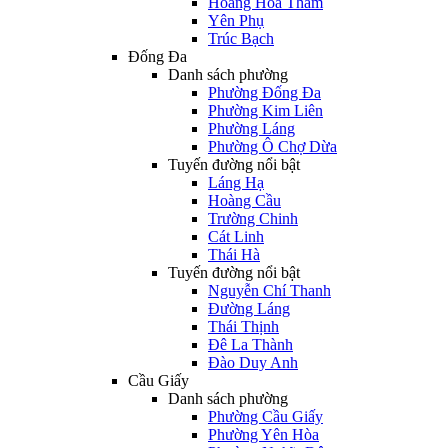
Hoàng Hoa Thám
Yên Phụ
Trúc Bạch
Đống Đa
Danh sách phường
Phường Đống Đa
Phường Kim Liên
Phường Láng
Phường Ô Chợ Dừa
Tuyến đường nổi bật
Láng Hạ
Hoàng Cầu
Trường Chinh
Cát Linh
Thái Hà
Tuyến đường nổi bật
Nguyễn Chí Thanh
Đường Láng
Thái Thịnh
Đê La Thành
Đào Duy Anh
Cầu Giấy
Danh sách phường
Phường Cầu Giấy
Phường Yên Hòa