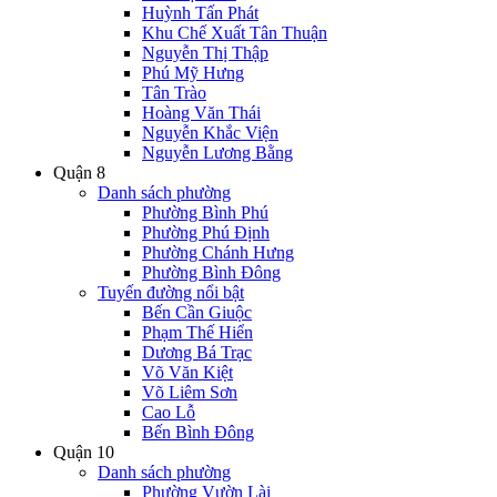
Huỳnh Tấn Phát
Khu Chế Xuất Tân Thuận
Nguyễn Thị Thập
Phú Mỹ Hưng
Tân Trào
Hoàng Văn Thái
Nguyễn Khắc Viện
Nguyễn Lương Bằng
Quận 8
Danh sách phường
Phường Bình Phú
Phường Phú Định
Phường Chánh Hưng
Phường Bình Đông
Tuyến đường nổi bật
Bến Cần Giuộc
Phạm Thế Hiển
Dương Bá Trạc
Võ Văn Kiệt
Võ Liêm Sơn
Cao Lỗ
Bến Bình Đông
Quận 10
Danh sách phường
Phường Vườn Lài