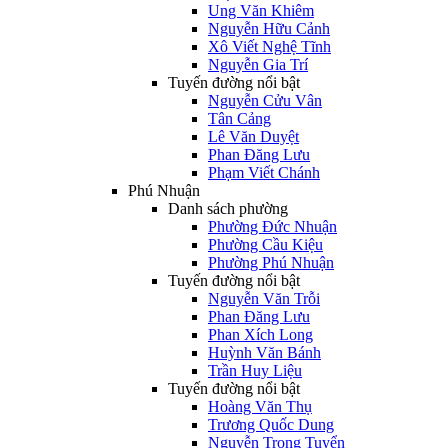
Ung Văn Khiêm
Nguyễn Hữu Cảnh
Xô Viết Nghệ Tĩnh
Nguyễn Gia Trí
Tuyến đường nổi bật
Nguyễn Cửu Vân
Tân Cảng
Lê Văn Duyệt
Phan Đăng Lưu
Phạm Viết Chánh
Phú Nhuận
Danh sách phường
Phường Đức Nhuận
Phường Cầu Kiệu
Phường Phú Nhuận
Tuyến đường nổi bật
Nguyễn Văn Trỗi
Phan Đăng Lưu
Phan Xích Long
Huỳnh Văn Bánh
Trần Huy Liệu
Tuyến đường nổi bật
Hoàng Văn Thụ
Trương Quốc Dung
Nguyễn Trọng Tuyển