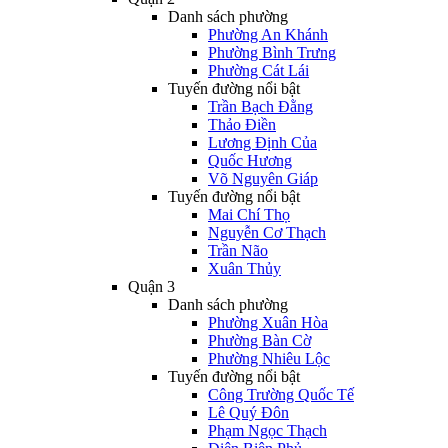
Danh sách phường
Phường An Khánh
Phường Bình Trưng
Phường Cát Lái
Tuyến đường nổi bật
Trần Bạch Đằng
Thảo Điền
Lương Định Của
Quốc Hương
Võ Nguyên Giáp
Tuyến đường nổi bật
Mai Chí Thọ
Nguyễn Cơ Thạch
Trần Não
Xuân Thủy
Quận 3
Danh sách phường
Phường Xuân Hòa
Phường Bàn Cờ
Phường Nhiêu Lộc
Tuyến đường nổi bật
Công Trường Quốc Tế
Lê Quý Đôn
Phạm Ngọc Thạch