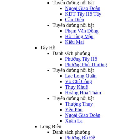
Tuyến đường nổi bật
Ngoại Giao Đoàn
KĐT Tây Hồ Tây
Cầu Diễn
Tuyến đường nổi bật
Phạm Văn Đồng
Hồ Tùng Mậu
Kiều Mai
Tây Hồ
Danh sách phường
Phường Tây Hồ
Phường Phú Thượng
Tuyến đường nổi bật
Lạc Long Quân
Võ Chí Công
Thụy Khuê
Hoàng Hoa Thám
Tuyến đường nổi bật
Thượng Thụy
Yên Phụ
Ngoại Giao Đoàn
Xuân La
Long Biên
Danh sách phường
Phường Bồ Đề