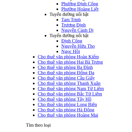
Phường Định Công
Phường Hoàng Liệt
Tuyến đường nổi bật
Tam Trinh
Trương Định
Nguyễn Cảnh Dị
Tuyến đường nổi bật
Định Công
Nguyễn Hữu Thọ
Ngọc Hồi
Cho thuê văn phòng Hoàn Kiếm
Cho thuê văn phòng Hai Bà Trưng
Cho thuê văn phòng Ba Đình
Cho thuê văn phòng Đống Đa
Cho thuê văn phòng Cầu Giấy
Cho thuê văn phòng Thanh Xuân
Cho thuê văn phòng Nam Từ Liêm
Cho thuê văn phòng Bắc Từ Liêm
Cho thuê văn phòng Tây Hồ
Cho thuê văn phòng Long Biên
Cho thuê văn phòng Hà Đông
Cho thuê văn phòng Hoàng Mai
Tìm theo loại