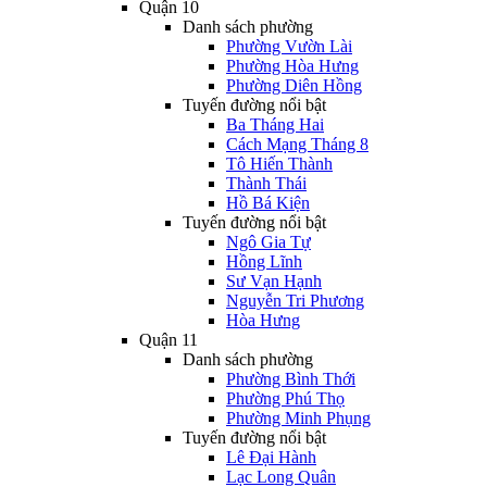
Quận 10
Danh sách phường
Phường Vườn Lài
Phường Hòa Hưng
Phường Diên Hồng
Tuyến đường nổi bật
Ba Tháng Hai
Cách Mạng Tháng 8
Tô Hiến Thành
Thành Thái
Hồ Bá Kiện
Tuyến đường nổi bật
Ngô Gia Tự
Hồng Lĩnh
Sư Vạn Hạnh
Nguyễn Tri Phương
Hòa Hưng
Quận 11
Danh sách phường
Phường Bình Thới
Phường Phú Thọ
Phường Minh Phụng
Tuyến đường nổi bật
Lê Đại Hành
Lạc Long Quân