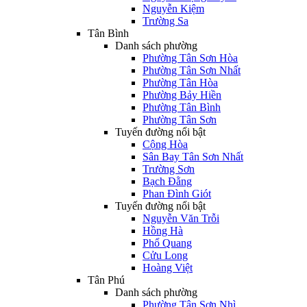
Nguyễn Kiệm
Trường Sa
Tân Bình
Danh sách phường
Phường Tân Sơn Hòa
Phường Tân Sơn Nhất
Phường Tân Hòa
Phường Bảy Hiền
Phường Tân Bình
Phường Tân Sơn
Tuyến đường nổi bật
Cộng Hòa
Sân Bay Tân Sơn Nhất
Trường Sơn
Bạch Đằng
Phan Đình Giót
Tuyến đường nổi bật
Nguyễn Văn Trỗi
Hồng Hà
Phổ Quang
Cửu Long
Hoàng Việt
Tân Phú
Danh sách phường
Phường Tân Sơn Nhì