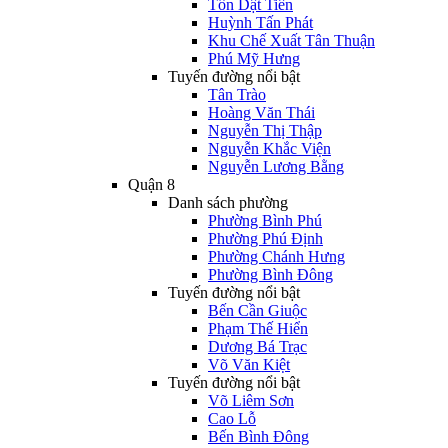
Tôn Dật Tiên
Huỳnh Tấn Phát
Khu Chế Xuất Tân Thuận
Phú Mỹ Hưng
Tuyến đường nổi bật
Tân Trào
Hoàng Văn Thái
Nguyễn Thị Thập
Nguyễn Khắc Viện
Nguyễn Lương Bằng
Quận 8
Danh sách phường
Phường Bình Phú
Phường Phú Định
Phường Chánh Hưng
Phường Bình Đông
Tuyến đường nổi bật
Bến Cần Giuộc
Phạm Thế Hiển
Dương Bá Trạc
Võ Văn Kiệt
Tuyến đường nổi bật
Võ Liêm Sơn
Cao Lỗ
Bến Bình Đông