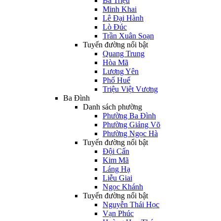
Bà Triệu
Minh Khai
Lê Đại Hành
Lò Đúc
Trần Xuân Soạn
Tuyến đường nổi bật
Quang Trung
Hòa Mã
Lương Yên
Phố Huế
Triệu Việt Vương
Ba Đình
Danh sách phường
Phường Ba Đình
Phường Giảng Võ
Phường Ngọc Hà
Tuyến đường nổi bật
Đội Cấn
Kim Mã
Láng Hạ
Liễu Giai
Ngọc Khánh
Tuyến đường nổi bật
Nguyễn Thái Học
Vạn Phúc