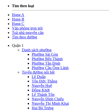
Tìm theo loại
Hạng A
Hạng B
Hạng C
Văn phòng trọn gói
Toà nhà nguyên căn
Tìm theo đường
Quận 1
Danh sách phường
Phường Sài Gòn
Phường Bến Thành
Phường Tân Định
Phường Cầu Ông Lãnh
Tuyến đường nổi bật
Lê Duẩn
Tôn Đức Thắng
Nguyễn Huệ
Đồng Khởi
Lê Thánh Tôn
Nguyễn Đình Chiểu
Nguyễn Thị Minh Khai
Hai Bà Trưng