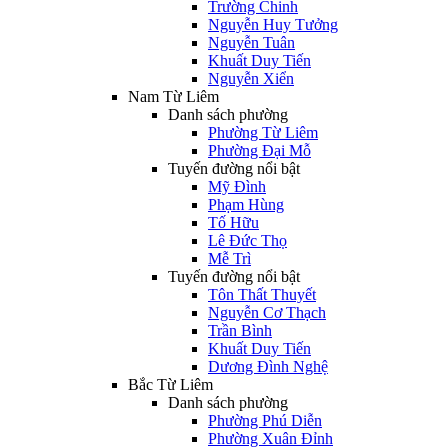
Trường Chinh
Nguyễn Huy Tưởng
Nguyễn Tuân
Khuất Duy Tiến
Nguyễn Xiển
Nam Từ Liêm
Danh sách phường
Phường Từ Liêm
Phường Đại Mỗ
Tuyến đường nổi bật
Mỹ Đình
Phạm Hùng
Tố Hữu
Lê Đức Thọ
Mễ Trì
Tuyến đường nổi bật
Tôn Thất Thuyết
Nguyễn Cơ Thạch
Trần Bình
Khuất Duy Tiến
Dương Đình Nghệ
Bắc Từ Liêm
Danh sách phường
Phường Phú Diễn
Phường Xuân Đỉnh