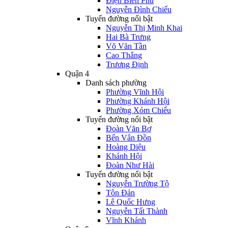
Điện Biên Phủ
Nguyễn Đình Chiểu
Tuyến đường nổi bật
Nguyễn Thị Minh Khai
Hai Bà Trưng
Võ Văn Tần
Cao Thắng
Trương Định
Quận 4
Danh sách phường
Phường Vĩnh Hội
Phường Khánh Hội
Phường Xóm Chiếu
Tuyến đường nổi bật
Đoàn Văn Bơ
Bến Vân Đồn
Hoàng Diệu
Khánh Hội
Đoàn Như Hài
Tuyến đường nổi bật
Nguyễn Trường Tộ
Tôn Đản
Lê Quốc Hưng
Nguyễn Tất Thành
Vĩnh Khánh