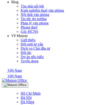
Blog
Tòa nhà nổi bật
Kinh nghiệm thuê văn phòng
Nội thất văn phòng
Tin tức thị trường
Pháp lý văn phòng
Phong thuỷ
Góc HCNS
Về Maison
Giới thiệu
Đội ngũ tư vấn
Dịch vụ Chủ đầu tư
Đối tác
Dự án tiêu biểu
Tuyển dụng
Việt Nam
Việt Nam
Hồ Chí Minh
Hà Nội
Đà Nẵng