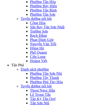
Phường Tân Hòa
Phường Bảy Hiền
Phường Tân Bình
Phường Tân Sơn
Tuyến đường nổi bật
Cộng Hòa
Sân Bay Tân Sơn Nhất
Trường Sơn
Bạch Đằng
Phan Đình Giót
Nguyễn Văn Trỗi
Hồng Hà
Phổ Quang
Cửu Long
Hoàng Việt
Tân Phú
Danh sách phường
Phường Tân Sơn Nhì
Phường Tây Thạnh
Phường Phú Thọ Hòa
Tuyến đường nổi bật
Thoại Ngọc Hầu
Lê Trọng Tấn
Tân Kỳ Tân Quý
Tân Sơn Nhì