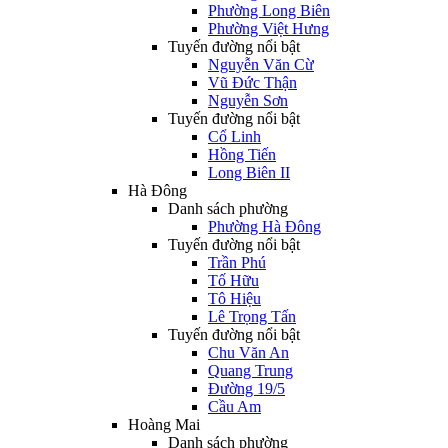
Phường Long Biên
Phường Việt Hưng
Tuyến đường nổi bật
Nguyễn Văn Cừ
Vũ Đức Thận
Nguyễn Sơn
Tuyến đường nổi bật
Cổ Linh
Hồng Tiến
Long Biên II
Hà Đông
Danh sách phường
Phường Hà Đông
Tuyến đường nổi bật
Trần Phú
Tố Hữu
Tô Hiệu
Lê Trọng Tấn
Tuyến đường nổi bật
Chu Văn An
Quang Trung
Đường 19/5
Cầu Am
Hoàng Mai
Danh sách phường