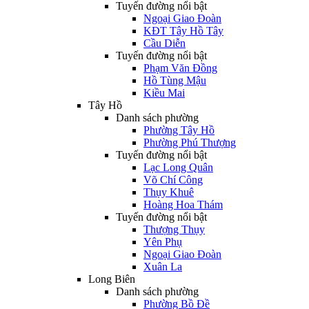
Tuyến đường nổi bật
Ngoại Giao Đoàn
KĐT Tây Hồ Tây
Cầu Diễn
Tuyến đường nổi bật
Phạm Văn Đồng
Hồ Tùng Mậu
Kiều Mai
Tây Hồ
Danh sách phường
Phường Tây Hồ
Phường Phú Thượng
Tuyến đường nổi bật
Lạc Long Quân
Võ Chí Công
Thụy Khuê
Hoàng Hoa Thám
Tuyến đường nổi bật
Thượng Thụy
Yên Phụ
Ngoại Giao Đoàn
Xuân La
Long Biên
Danh sách phường
Phường Bồ Đề