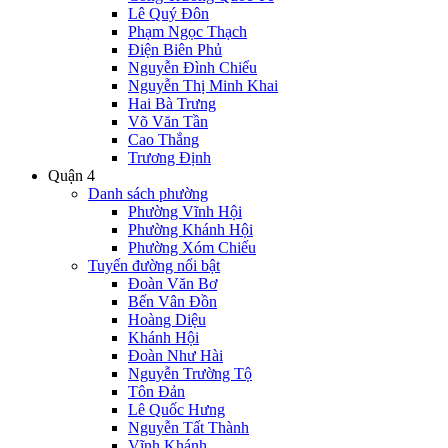
Lê Quý Đôn
Phạm Ngọc Thạch
Điện Biên Phủ
Nguyễn Đình Chiểu
Nguyễn Thị Minh Khai
Hai Bà Trưng
Võ Văn Tần
Cao Thắng
Trương Định
Quận 4
Danh sách phường
Phường Vĩnh Hội
Phường Khánh Hội
Phường Xóm Chiếu
Tuyến đường nổi bật
Đoàn Văn Bơ
Bến Vân Đồn
Hoàng Diệu
Khánh Hội
Đoàn Như Hài
Nguyễn Trường Tộ
Tôn Đản
Lê Quốc Hưng
Nguyễn Tất Thành
Vĩnh Khánh