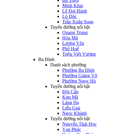
Bà Triệu
Minh Khai
Lê Đại Hành
Lò Đúc
Trần Xuân Soạn
Tuyến đường nổi bật
Quang Trung
Hòa Mã
Lương Yên
Phố Huế
Triệu Việt Vương
Ba Đình
Danh sách phường
Phường Ba Đình
Phường Giảng Võ
Phường Ngọc Hà
Tuyến đường nổi bật
Đội Cấn
Kim Mã
Láng Hạ
Liễu Giai
Ngọc Khánh
Tuyến đường nổi bật
Nguyễn Thái Học
Vạn Phúc