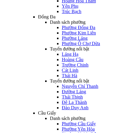
Hoàng Hoa Thám
Yên Phụ
Trúc Bạch
Đống Đa
Danh sách phường
Phường Đống Đa
Phường Kim Liên
Phường Láng
Phường Ô Chợ Dừa
Tuyến đường nổi bật
Láng Hạ
Hoàng Cầu
Trường Chinh
Cát Linh
Thái Hà
Tuyến đường nổi bật
Nguyễn Chí Thanh
Đường Láng
Thái Thịnh
Đê La Thành
Đào Duy Anh
Cầu Giấy
Danh sách phường
Phường Cầu Giấy
Phường Yên Hòa