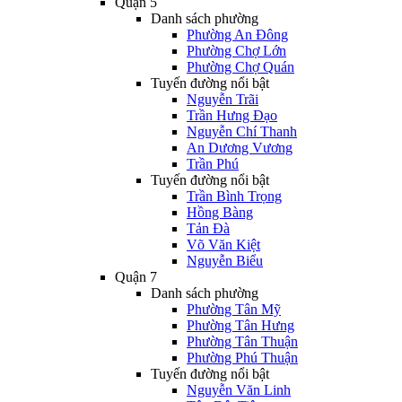
Quận 5
Danh sách phường
Phường An Đông
Phường Chợ Lớn
Phường Chợ Quán
Tuyến đường nổi bật
Nguyễn Trãi
Trần Hưng Đạo
Nguyễn Chí Thanh
An Dương Vương
Trần Phú
Tuyến đường nổi bật
Trần Bình Trọng
Hồng Bàng
Tản Đà
Võ Văn Kiệt
Nguyễn Biểu
Quận 7
Danh sách phường
Phường Tân Mỹ
Phường Tân Hưng
Phường Tân Thuận
Phường Phú Thuận
Tuyến đường nổi bật
Nguyễn Văn Linh