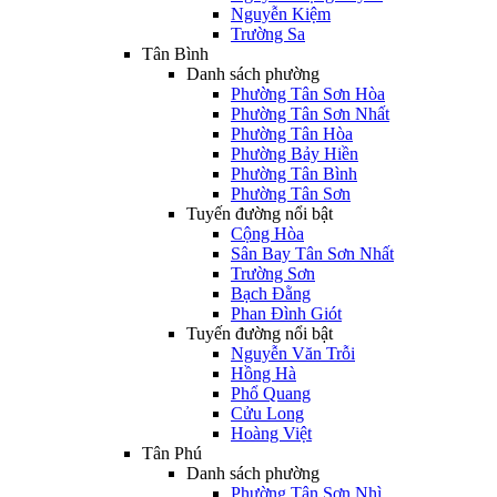
Nguyễn Kiệm
Trường Sa
Tân Bình
Danh sách phường
Phường Tân Sơn Hòa
Phường Tân Sơn Nhất
Phường Tân Hòa
Phường Bảy Hiền
Phường Tân Bình
Phường Tân Sơn
Tuyến đường nổi bật
Cộng Hòa
Sân Bay Tân Sơn Nhất
Trường Sơn
Bạch Đằng
Phan Đình Giót
Tuyến đường nổi bật
Nguyễn Văn Trỗi
Hồng Hà
Phổ Quang
Cửu Long
Hoàng Việt
Tân Phú
Danh sách phường
Phường Tân Sơn Nhì