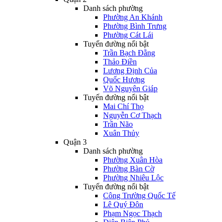
Danh sách phường
Phường An Khánh
Phường Bình Trưng
Phường Cát Lái
Tuyến đường nổi bật
Trần Bạch Đằng
Thảo Điền
Lương Định Của
Quốc Hương
Võ Nguyên Giáp
Tuyến đường nổi bật
Mai Chí Thọ
Nguyễn Cơ Thạch
Trần Não
Xuân Thủy
Quận 3
Danh sách phường
Phường Xuân Hòa
Phường Bàn Cờ
Phường Nhiêu Lộc
Tuyến đường nổi bật
Công Trường Quốc Tế
Lê Quý Đôn
Phạm Ngọc Thạch