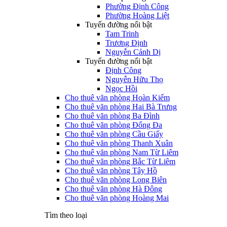
Phường Định Công
Phường Hoàng Liệt
Tuyến đường nổi bật
Tam Trinh
Trương Định
Nguyễn Cảnh Dị
Tuyến đường nổi bật
Định Công
Nguyễn Hữu Thọ
Ngọc Hồi
Cho thuê văn phòng Hoàn Kiếm
Cho thuê văn phòng Hai Bà Trưng
Cho thuê văn phòng Ba Đình
Cho thuê văn phòng Đống Đa
Cho thuê văn phòng Cầu Giấy
Cho thuê văn phòng Thanh Xuân
Cho thuê văn phòng Nam Từ Liêm
Cho thuê văn phòng Bắc Từ Liêm
Cho thuê văn phòng Tây Hồ
Cho thuê văn phòng Long Biên
Cho thuê văn phòng Hà Đông
Cho thuê văn phòng Hoàng Mai
Tìm theo loại