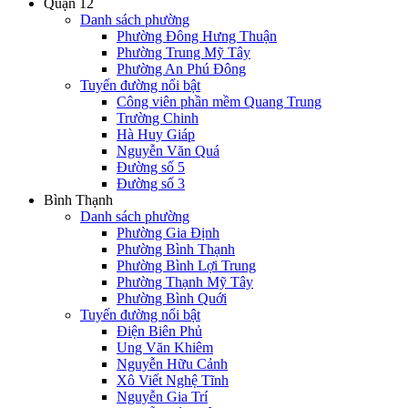
Quận 12
Danh sách phường
Phường Đông Hưng Thuận
Phường Trung Mỹ Tây
Phường An Phú Đông
Tuyến đường nổi bật
Công viên phần mềm Quang Trung
Trường Chinh
Hà Huy Giáp
Nguyễn Văn Quá
Đường số 5
Đường số 3
Bình Thạnh
Danh sách phường
Phường Gia Định
Phường Bình Thạnh
Phường Bình Lợi Trung
Phường Thạnh Mỹ Tây
Phường Bình Quới
Tuyến đường nổi bật
Điện Biên Phủ
Ung Văn Khiêm
Nguyễn Hữu Cảnh
Xô Viết Nghệ Tĩnh
Nguyễn Gia Trí