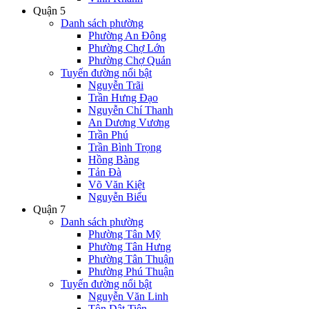
Quận 5
Danh sách phường
Phường An Đông
Phường Chợ Lớn
Phường Chợ Quán
Tuyến đường nổi bật
Nguyễn Trãi
Trần Hưng Đạo
Nguyễn Chí Thanh
An Dương Vương
Trần Phú
Trần Bình Trọng
Hồng Bàng
Tản Đà
Võ Văn Kiệt
Nguyễn Biểu
Quận 7
Danh sách phường
Phường Tân Mỹ
Phường Tân Hưng
Phường Tân Thuận
Phường Phú Thuận
Tuyến đường nổi bật
Nguyễn Văn Linh
Tôn Dật Tiên