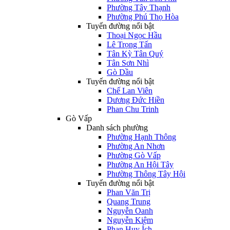
Phường Tây Thạnh
Phường Phú Thọ Hòa
Tuyến đường nổi bật
Thoại Ngọc Hầu
Lê Trọng Tấn
Tân Kỳ Tân Quý
Tân Sơn Nhì
Gò Dầu
Tuyến đường nổi bật
Chế Lan Viên
Dương Đức Hiền
Phan Chu Trinh
Gò Vấp
Danh sách phường
Phường Hạnh Thông
Phường An Nhơn
Phường Gò Vấp
Phường An Hội Tây
Phường Thông Tây Hội
Tuyến đường nổi bật
Phan Văn Trị
Quang Trung
Nguyễn Oanh
Nguyễn Kiệm
Phan Huy Ích