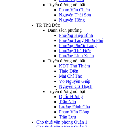
Tuyến đường nổi bật
Phạm Văn Chiêu
Nguyễn Thái Sơn
Nguyên Hồng
TP. Thủ Đức
Danh sách phường
Phường Hiệp Bình
Phường Tăng Nhơn Phú
Phường Phước Long
Phường Thủ Đức
Phường Linh Xuân
Tuyến đường nổi bật
KĐT Thủ Thiêm
Thảo Điền
Mai Chí Thọ
Võ Nguyên Giáp
Nguyễn Cơ Thạch
Tuyến đường nổi bật
Quốc Hương
Trần Não
Lương Định Của
Phạm Văn Đồng
Trần Lựu
Cho thuê văn phòng Quận 1