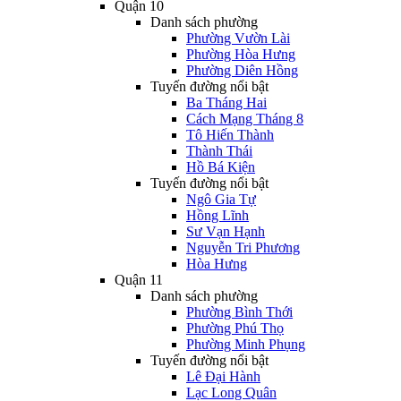
Quận 10
Danh sách phường
Phường Vườn Lài
Phường Hòa Hưng
Phường Diên Hồng
Tuyến đường nổi bật
Ba Tháng Hai
Cách Mạng Tháng 8
Tô Hiến Thành
Thành Thái
Hồ Bá Kiện
Tuyến đường nổi bật
Ngô Gia Tự
Hồng Lĩnh
Sư Vạn Hạnh
Nguyễn Tri Phương
Hòa Hưng
Quận 11
Danh sách phường
Phường Bình Thới
Phường Phú Thọ
Phường Minh Phụng
Tuyến đường nổi bật
Lê Đại Hành
Lạc Long Quân