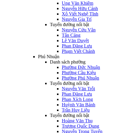
Ung Văn Khiêm
Nguyễn Hữu Cảnh
Xô Viết Nghệ Tĩnh
Nguyễn Gia Trí
Tuyến đường nổi bật
Nguyễn Cửu Vân
Tân Cảng
Lê Văn Duyệt
Phan Đăng Lưu
Phạm Viết Chánh
Phú Nhuận
Danh sách phường
Phường Đức Nhuận
Phường Cầu Kiệu
Phường Phú Nhuận
Tuyến đường nổi bật
Nguyễn Văn Trỗi
Phan Đăng Lưu
Phan Xích Long
Huỳnh Văn Bánh
Trần Huy Liệu
Tuyến đường nổi bật
Hoàng Văn Thụ
Trương Quốc Dung
Nguyễn Trọng Tuyển