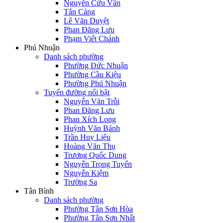
Nguyễn Cửu Vân
Tân Cảng
Lê Văn Duyệt
Phan Đăng Lưu
Phạm Viết Chánh
Phú Nhuận
Danh sách phường
Phường Đức Nhuận
Phường Cầu Kiệu
Phường Phú Nhuận
Tuyến đường nổi bật
Nguyễn Văn Trỗi
Phan Đăng Lưu
Phan Xích Long
Huỳnh Văn Bánh
Trần Huy Liệu
Hoàng Văn Thụ
Trương Quốc Dung
Nguyễn Trọng Tuyển
Nguyễn Kiệm
Trường Sa
Tân Bình
Danh sách phường
Phường Tân Sơn Hòa
Phường Tân Sơn Nhất