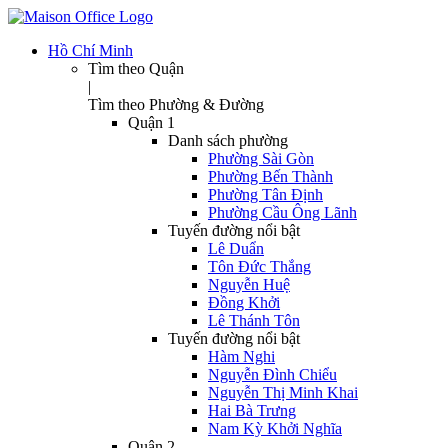
Hồ Chí Minh
Tìm theo Quận
|
Tìm theo Phường & Đường
Quận 1
Danh sách phường
Phường Sài Gòn
Phường Bến Thành
Phường Tân Định
Phường Cầu Ông Lãnh
Tuyến đường nổi bật
Lê Duẩn
Tôn Đức Thắng
Nguyễn Huệ
Đồng Khởi
Lê Thánh Tôn
Tuyến đường nổi bật
Hàm Nghi
Nguyễn Đình Chiểu
Nguyễn Thị Minh Khai
Hai Bà Trưng
Nam Kỳ Khởi Nghĩa
Quận 2