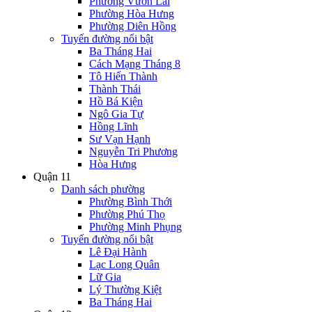
Phường Vườn Lài
Phường Hòa Hưng
Phường Diên Hồng
Tuyến đường nổi bật
Ba Tháng Hai
Cách Mạng Tháng 8
Tô Hiến Thành
Thành Thái
Hồ Bá Kiện
Ngô Gia Tự
Hồng Lĩnh
Sư Vạn Hạnh
Nguyễn Tri Phương
Hòa Hưng
Quận 11
Danh sách phường
Phường Bình Thới
Phường Phú Thọ
Phường Minh Phụng
Tuyến đường nổi bật
Lê Đại Hành
Lạc Long Quân
Lữ Gia
Lý Thường Kiệt
Ba Tháng Hai