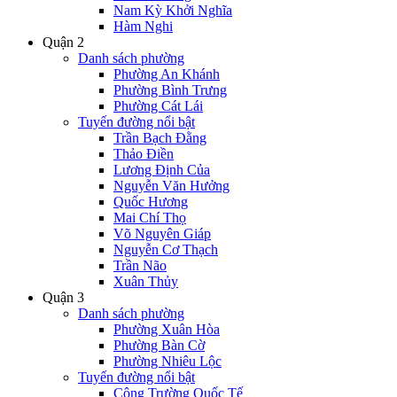
Nam Kỳ Khởi Nghĩa
Hàm Nghi
Quận 2
Danh sách phường
Phường An Khánh
Phường Bình Trưng
Phường Cát Lái
Tuyến đường nổi bật
Trần Bạch Đằng
Thảo Điền
Lương Định Của
Nguyễn Văn Hưởng
Quốc Hương
Mai Chí Thọ
Võ Nguyên Giáp
Nguyễn Cơ Thạch
Trần Não
Xuân Thủy
Quận 3
Danh sách phường
Phường Xuân Hòa
Phường Bàn Cờ
Phường Nhiêu Lộc
Tuyến đường nổi bật
Công Trường Quốc Tế