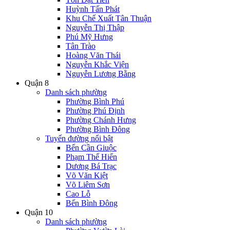
Huỳnh Tấn Phát
Khu Chế Xuất Tân Thuận
Nguyễn Thị Thập
Phú Mỹ Hưng
Tân Trào
Hoàng Văn Thái
Nguyễn Khắc Viện
Nguyễn Lương Bằng
Quận 8
Danh sách phường
Phường Bình Phú
Phường Phú Định
Phường Chánh Hưng
Phường Bình Đông
Tuyến đường nổi bật
Bến Cần Giuộc
Phạm Thế Hiển
Dương Bá Trạc
Võ Văn Kiệt
Võ Liêm Sơn
Cao Lỗ
Bến Bình Đông
Quận 10
Danh sách phường