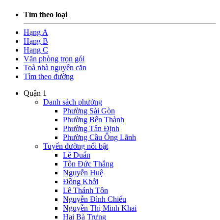
Tìm theo loại
Hạng A
Hạng B
Hạng C
Văn phòng trọn gói
Toà nhà nguyên căn
Tìm theo đường
Quận 1
Danh sách phường
Phường Sài Gòn
Phường Bến Thành
Phường Tân Định
Phường Cầu Ông Lãnh
Tuyến đường nổi bật
Lê Duẩn
Tôn Đức Thắng
Nguyễn Huệ
Đồng Khởi
Lê Thánh Tôn
Nguyễn Đình Chiểu
Nguyễn Thị Minh Khai
Hai Bà Trưng