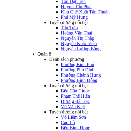
Tôn Dật Tiên
Huỳnh Tấn Phát
Khu Chế Xuất Tân Thuận
Phú Mỹ Hưng
Tuyến đường nổi bật
Tân Trào
Hoàng Văn Thái
Nguyễn Thị Thập
Nguyễn Khắc Viện
Nguyễn Lương Bằng
Quận 8
Danh sách phường
Phường Bình Phú
Phường Phú Định
Phường Chánh Hưng
Phường Bình Đông
Tuyến đường nổi bật
Bến Cần Giuộc
Phạm Thế Hiển
Dương Bá Trạc
Võ Văn Kiệt
Tuyến đường nổi bật
Võ Liêm Sơn
Cao Lỗ
Bến Bình Đông