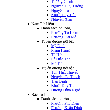
Trường Chinh
Nguyễn Huy Tưởng
Nguyễn Tuân
Khuất Duy Tiến
Nguyễn Xiển
Nam Từ Liêm
Danh sách phường
Phường Từ Liêm
Phường Đại Mỗ
Tuyến đường nổi bật
Mỹ Đình
Phạm Hùng
Tố Hữu
Lê Đức Thọ
Mễ Trì
Tuyến đường nổi bật
Tôn Thất Thuyết
Nguyễn Cơ Thạch
Trần Bình
Khuất Duy Tiến
Dương Đình Nghệ
Bắc Từ Liêm
Danh sách phường
Phường Phú Diễn
Phường Xuân Đỉnh