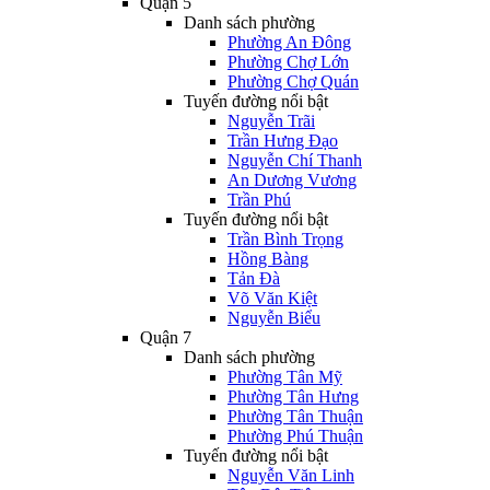
Quận 5
Danh sách phường
Phường An Đông
Phường Chợ Lớn
Phường Chợ Quán
Tuyến đường nổi bật
Nguyễn Trãi
Trần Hưng Đạo
Nguyễn Chí Thanh
An Dương Vương
Trần Phú
Tuyến đường nổi bật
Trần Bình Trọng
Hồng Bàng
Tản Đà
Võ Văn Kiệt
Nguyễn Biểu
Quận 7
Danh sách phường
Phường Tân Mỹ
Phường Tân Hưng
Phường Tân Thuận
Phường Phú Thuận
Tuyến đường nổi bật
Nguyễn Văn Linh