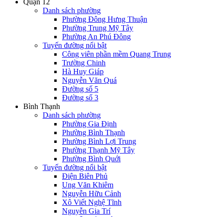
Quận 12
Danh sách phường
Phường Đông Hưng Thuận
Phường Trung Mỹ Tây
Phường An Phú Đông
Tuyến đường nổi bật
Công viên phần mềm Quang Trung
Trường Chinh
Hà Huy Giáp
Nguyễn Văn Quá
Đường số 5
Đường số 3
Bình Thạnh
Danh sách phường
Phường Gia Định
Phường Bình Thạnh
Phường Bình Lợi Trung
Phường Thạnh Mỹ Tây
Phường Bình Quới
Tuyến đường nổi bật
Điện Biên Phủ
Ung Văn Khiêm
Nguyễn Hữu Cảnh
Xô Viết Nghệ Tĩnh
Nguyễn Gia Trí