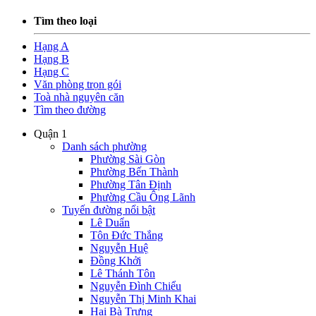
Tìm theo loại
Hạng A
Hạng B
Hạng C
Văn phòng trọn gói
Toà nhà nguyên căn
Tìm theo đường
Quận 1
Danh sách phường
Phường Sài Gòn
Phường Bến Thành
Phường Tân Định
Phường Cầu Ông Lãnh
Tuyến đường nổi bật
Lê Duẩn
Tôn Đức Thắng
Nguyễn Huệ
Đồng Khởi
Lê Thánh Tôn
Nguyễn Đình Chiểu
Nguyễn Thị Minh Khai
Hai Bà Trưng