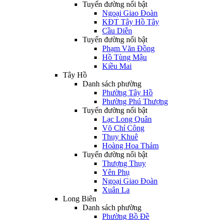
Tuyến đường nổi bật
Ngoại Giao Đoàn
KĐT Tây Hồ Tây
Cầu Diễn
Tuyến đường nổi bật
Phạm Văn Đồng
Hồ Tùng Mậu
Kiều Mai
Tây Hồ
Danh sách phường
Phường Tây Hồ
Phường Phú Thượng
Tuyến đường nổi bật
Lạc Long Quân
Võ Chí Công
Thụy Khuê
Hoàng Hoa Thám
Tuyến đường nổi bật
Thượng Thụy
Yên Phụ
Ngoại Giao Đoàn
Xuân La
Long Biên
Danh sách phường
Phường Bồ Đề