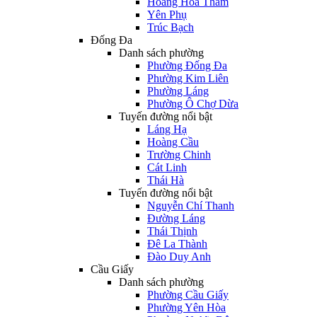
Hoàng Hoa Thám
Yên Phụ
Trúc Bạch
Đống Đa
Danh sách phường
Phường Đống Đa
Phường Kim Liên
Phường Láng
Phường Ô Chợ Dừa
Tuyến đường nổi bật
Láng Hạ
Hoàng Cầu
Trường Chinh
Cát Linh
Thái Hà
Tuyến đường nổi bật
Nguyễn Chí Thanh
Đường Láng
Thái Thịnh
Đê La Thành
Đào Duy Anh
Cầu Giấy
Danh sách phường
Phường Cầu Giấy
Phường Yên Hòa