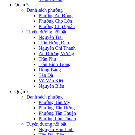
Quận 5
Danh sách phường
Phường An Đông
Phường Chợ Lớn
Phường Chợ Quán
Tuyến đường nổi bật
Nguyễn Trãi
Trần Hưng Đạo
Nguyễn Chí Thanh
An Dương Vương
Trần Phú
Trần Bình Trọng
Hồng Bàng
Tản Đà
Võ Văn Kiệt
Nguyễn Biểu
Quận 7
Danh sách phường
Phường Tân Mỹ
Phường Tân Hưng
Phường Tân Thuận
Phường Phú Thuận
Tuyến đường nổi bật
Nguyễn Văn Linh
Tôn Dật Tiên