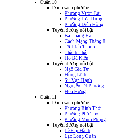
Quận 10
Danh sách phường
Phường Vườn Lài
Phường Hòa Hưng
Phường Diên Hồng
Tuyến đường nổi bật
Ba Tháng Hai
Cách Mạng Tháng 8
Tô Hiến Thành
Thành Thái
Hồ Bá Kiện
Tuyến đường nổi bật
Ngô Gia Tự
Hồng Lĩnh
Sư Vạn Hạnh
Nguyễn Tri Phương
Hòa Hưng
Quận 11
Danh sách phường
Phường Bình Thới
Phường Phú Thọ
Phường Minh Phụng
Tuyến đường nổi bật
Lê Đại Hành
Lạc Long Quân