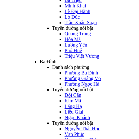
Bà Triệu
Minh Khai
Lê Đại Hành
Lò Đúc
Trần Xuân Soạn
Tuyến đường nổi bật
Quang Trung
Hòa Mã
Lương Yên
Phố Huế
Triệu Việt Vương
Ba Đình
Danh sách phường
Phường Ba Đình
Phường Giảng Võ
Phường Ngọc Hà
Tuyến đường nổi bật
Đội Cấn
Kim Mã
Láng Hạ
Liễu Giai
Ngọc Khánh
Tuyến đường nổi bật
Nguyễn Thái Học
Vạn Phúc