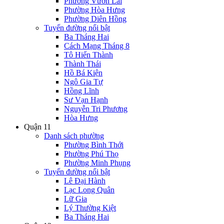
Phường Vườn Lài
Phường Hòa Hưng
Phường Diên Hồng
Tuyến đường nổi bật
Ba Tháng Hai
Cách Mạng Tháng 8
Tô Hiến Thành
Thành Thái
Hồ Bá Kiện
Ngô Gia Tự
Hồng Lĩnh
Sư Vạn Hạnh
Nguyễn Tri Phương
Hòa Hưng
Quận 11
Danh sách phường
Phường Bình Thới
Phường Phú Thọ
Phường Minh Phụng
Tuyến đường nổi bật
Lê Đại Hành
Lạc Long Quân
Lữ Gia
Lý Thường Kiệt
Ba Tháng Hai