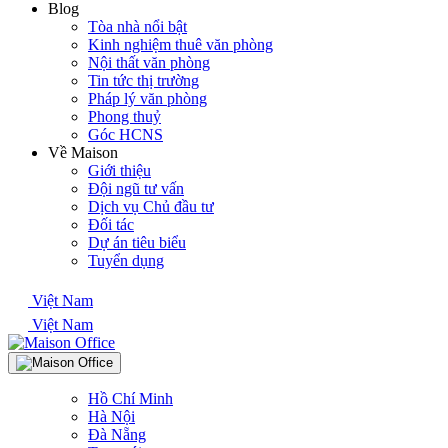
Blog
Tòa nhà nổi bật
Kinh nghiệm thuê văn phòng
Nội thất văn phòng
Tin tức thị trường
Pháp lý văn phòng
Phong thuỷ
Góc HCNS
Về Maison
Giới thiệu
Đội ngũ tư vấn
Dịch vụ Chủ đầu tư
Đối tác
Dự án tiêu biểu
Tuyển dụng
Việt Nam
Việt Nam
Hồ Chí Minh
Hà Nội
Đà Nẵng