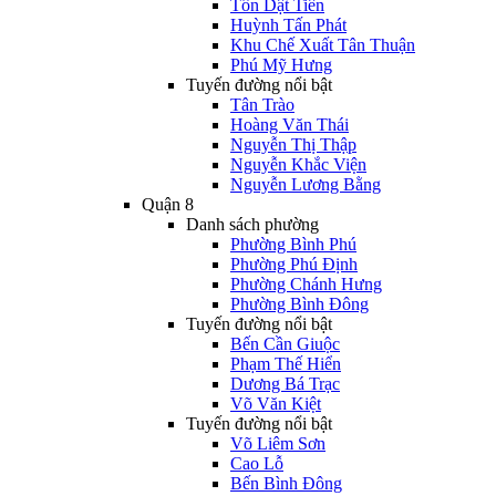
Tôn Dật Tiên
Huỳnh Tấn Phát
Khu Chế Xuất Tân Thuận
Phú Mỹ Hưng
Tuyến đường nổi bật
Tân Trào
Hoàng Văn Thái
Nguyễn Thị Thập
Nguyễn Khắc Viện
Nguyễn Lương Bằng
Quận 8
Danh sách phường
Phường Bình Phú
Phường Phú Định
Phường Chánh Hưng
Phường Bình Đông
Tuyến đường nổi bật
Bến Cần Giuộc
Phạm Thế Hiển
Dương Bá Trạc
Võ Văn Kiệt
Tuyến đường nổi bật
Võ Liêm Sơn
Cao Lỗ
Bến Bình Đông