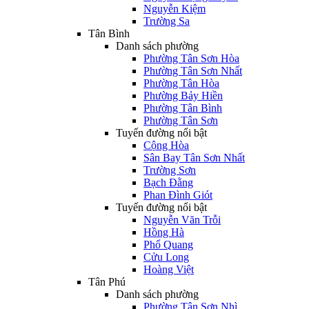
Nguyễn Kiệm
Trường Sa
Tân Bình
Danh sách phường
Phường Tân Sơn Hòa
Phường Tân Sơn Nhất
Phường Tân Hòa
Phường Bảy Hiền
Phường Tân Bình
Phường Tân Sơn
Tuyến đường nổi bật
Cộng Hòa
Sân Bay Tân Sơn Nhất
Trường Sơn
Bạch Đằng
Phan Đình Giót
Tuyến đường nổi bật
Nguyễn Văn Trỗi
Hồng Hà
Phổ Quang
Cửu Long
Hoàng Việt
Tân Phú
Danh sách phường
Phường Tân Sơn Nhì