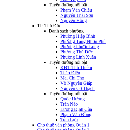
Tuyến đường nổi bật
Phạm Văn Chiêu
Nguyễn Thái Sơn
Nguyên Hồng
TP. Thủ Đức
Danh sách phường
Phường Hiệp Bình
Phường Tăng Nhơn Phú
Phường Phước Long
Phường Thủ Đức
Phường Linh Xuân
Tuyến đường nổi bật
KĐT Thủ Thiêm
Thảo Điền
Mai Chí Thọ
Võ Nguyên Giáp
Nguyễn Cơ Thạch
Tuyến đường nổi bật
Quốc Hương
Trần Não
Lương Định Của
Phạm Văn Đồng
Trần Lựu
Cho thuê văn phòng Quận 1