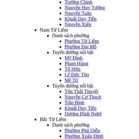
Trường Chinh
Nguyễn Huy Tưởng
Nguyễn Tuân
Khuất Duy Tiến
Nguyễn Xiển
Nam Từ Liêm
Danh sách phường
Phường Từ Liêm
Phường Đại Mỗ
Tuyến đường nổi bật
Mỹ Đình
Phạm Hùng
Tố Hữu
Lê Đức Thọ
Mễ Trì
Tuyến đường nổi bật
Tôn Thất Thuyết
Nguyễn Cơ Thạch
Trần Bình
Khuất Duy Tiến
Dương Đình Nghệ
Bắc Từ Liêm
Danh sách phường
Phường Phú Diễn
Phường Xuân Đỉnh