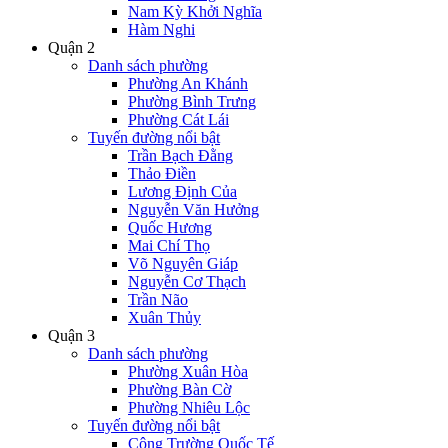
Nam Kỳ Khởi Nghĩa
Hàm Nghi
Quận 2
Danh sách phường
Phường An Khánh
Phường Bình Trưng
Phường Cát Lái
Tuyến đường nổi bật
Trần Bạch Đằng
Thảo Điền
Lương Định Của
Nguyễn Văn Hưởng
Quốc Hương
Mai Chí Thọ
Võ Nguyên Giáp
Nguyễn Cơ Thạch
Trần Não
Xuân Thủy
Quận 3
Danh sách phường
Phường Xuân Hòa
Phường Bàn Cờ
Phường Nhiêu Lộc
Tuyến đường nổi bật
Công Trường Quốc Tế