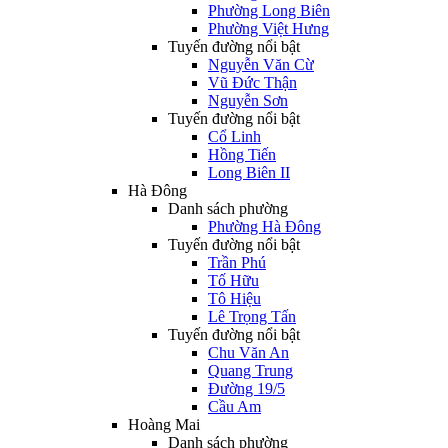
Phường Long Biên
Phường Việt Hưng
Tuyến đường nổi bật
Nguyễn Văn Cừ
Vũ Đức Thận
Nguyễn Sơn
Tuyến đường nổi bật
Cổ Linh
Hồng Tiến
Long Biên II
Hà Đông
Danh sách phường
Phường Hà Đông
Tuyến đường nổi bật
Trần Phú
Tố Hữu
Tô Hiệu
Lê Trọng Tấn
Tuyến đường nổi bật
Chu Văn An
Quang Trung
Đường 19/5
Cầu Am
Hoàng Mai
Danh sách phường