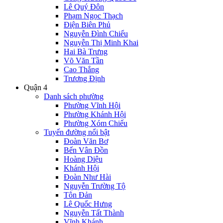
Lê Quý Đôn
Phạm Ngọc Thạch
Điện Biên Phủ
Nguyễn Đình Chiểu
Nguyễn Thị Minh Khai
Hai Bà Trưng
Võ Văn Tần
Cao Thắng
Trương Định
Quận 4
Danh sách phường
Phường Vĩnh Hội
Phường Khánh Hội
Phường Xóm Chiếu
Tuyến đường nổi bật
Đoàn Văn Bơ
Bến Vân Đồn
Hoàng Diệu
Khánh Hội
Đoàn Như Hài
Nguyễn Trường Tộ
Tôn Đản
Lê Quốc Hưng
Nguyễn Tất Thành
Vĩnh Khánh