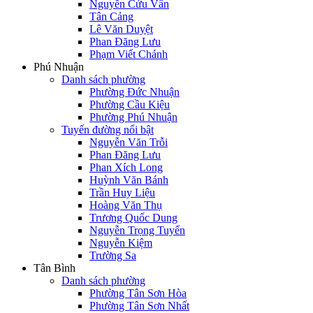
Nguyễn Cửu Vân
Tân Cảng
Lê Văn Duyệt
Phan Đăng Lưu
Phạm Viết Chánh
Phú Nhuận
Danh sách phường
Phường Đức Nhuận
Phường Cầu Kiệu
Phường Phú Nhuận
Tuyến đường nổi bật
Nguyễn Văn Trỗi
Phan Đăng Lưu
Phan Xích Long
Huỳnh Văn Bánh
Trần Huy Liệu
Hoàng Văn Thụ
Trương Quốc Dung
Nguyễn Trọng Tuyển
Nguyễn Kiệm
Trường Sa
Tân Bình
Danh sách phường
Phường Tân Sơn Hòa
Phường Tân Sơn Nhất