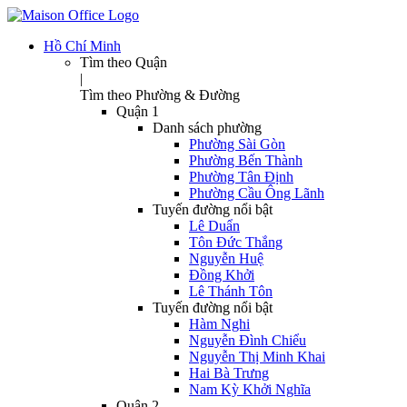
Hồ Chí Minh
Tìm theo Quận
|
Tìm theo Phường & Đường
Quận 1
Danh sách phường
Phường Sài Gòn
Phường Bến Thành
Phường Tân Định
Phường Cầu Ông Lãnh
Tuyến đường nổi bật
Lê Duẩn
Tôn Đức Thắng
Nguyễn Huệ
Đồng Khởi
Lê Thánh Tôn
Tuyến đường nổi bật
Hàm Nghi
Nguyễn Đình Chiểu
Nguyễn Thị Minh Khai
Hai Bà Trưng
Nam Kỳ Khởi Nghĩa
Quận 2