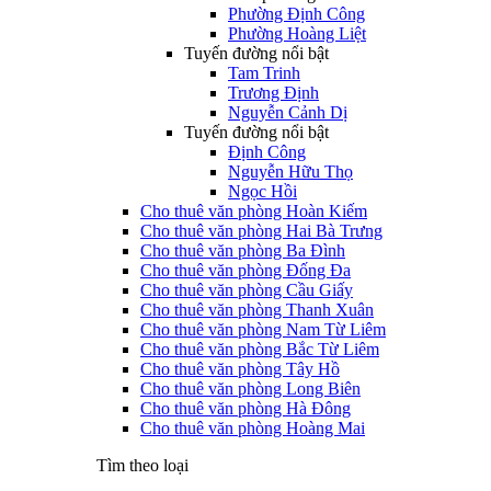
Phường Định Công
Phường Hoàng Liệt
Tuyến đường nổi bật
Tam Trinh
Trương Định
Nguyễn Cảnh Dị
Tuyến đường nổi bật
Định Công
Nguyễn Hữu Thọ
Ngọc Hồi
Cho thuê văn phòng Hoàn Kiếm
Cho thuê văn phòng Hai Bà Trưng
Cho thuê văn phòng Ba Đình
Cho thuê văn phòng Đống Đa
Cho thuê văn phòng Cầu Giấy
Cho thuê văn phòng Thanh Xuân
Cho thuê văn phòng Nam Từ Liêm
Cho thuê văn phòng Bắc Từ Liêm
Cho thuê văn phòng Tây Hồ
Cho thuê văn phòng Long Biên
Cho thuê văn phòng Hà Đông
Cho thuê văn phòng Hoàng Mai
Tìm theo loại