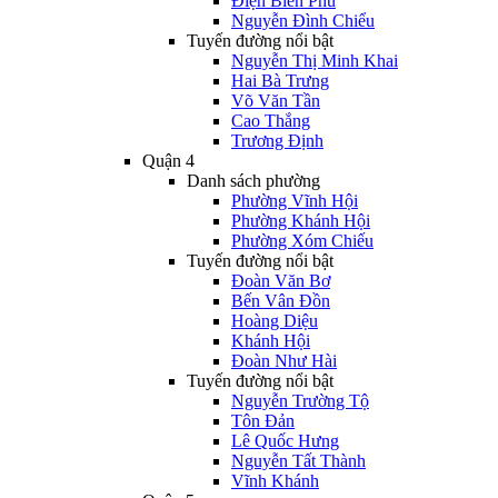
Điện Biên Phủ
Nguyễn Đình Chiểu
Tuyến đường nổi bật
Nguyễn Thị Minh Khai
Hai Bà Trưng
Võ Văn Tần
Cao Thắng
Trương Định
Quận 4
Danh sách phường
Phường Vĩnh Hội
Phường Khánh Hội
Phường Xóm Chiếu
Tuyến đường nổi bật
Đoàn Văn Bơ
Bến Vân Đồn
Hoàng Diệu
Khánh Hội
Đoàn Như Hài
Tuyến đường nổi bật
Nguyễn Trường Tộ
Tôn Đản
Lê Quốc Hưng
Nguyễn Tất Thành
Vĩnh Khánh