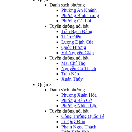
Danh sách phường
Phường An Khánh
Phường Bình Trưng
Phường Cát Lái
Tuyến đường nổi bật
Trần Bạch Đằng
Thảo Điền
Lương Định Của
Quốc Hương
Võ Nguyên Giáp
Tuyến đường nổi bật
Mai Chí Thọ
Nguyễn Cơ Thạch
Trần Não
Xuân Thủy
Quận 3
Danh sách phường
Phường Xuân Hòa
Phường Bàn Cờ
Phường Nhiêu Lộc
Tuyến đường nổi bật
Công Trường Quốc Tế
Lê Quý Đôn
Phạm Ngọc Thạch