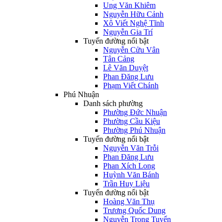
Ung Văn Khiêm
Nguyễn Hữu Cảnh
Xô Viết Nghệ Tĩnh
Nguyễn Gia Trí
Tuyến đường nổi bật
Nguyễn Cửu Vân
Tân Cảng
Lê Văn Duyệt
Phan Đăng Lưu
Phạm Viết Chánh
Phú Nhuận
Danh sách phường
Phường Đức Nhuận
Phường Cầu Kiệu
Phường Phú Nhuận
Tuyến đường nổi bật
Nguyễn Văn Trỗi
Phan Đăng Lưu
Phan Xích Long
Huỳnh Văn Bánh
Trần Huy Liệu
Tuyến đường nổi bật
Hoàng Văn Thụ
Trương Quốc Dung
Nguyễn Trọng Tuyển