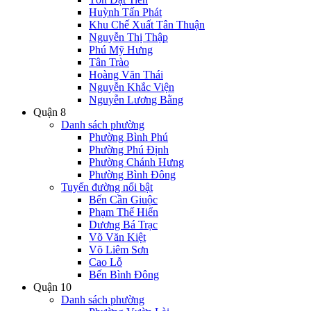
Huỳnh Tấn Phát
Khu Chế Xuất Tân Thuận
Nguyễn Thị Thập
Phú Mỹ Hưng
Tân Trào
Hoàng Văn Thái
Nguyễn Khắc Viện
Nguyễn Lương Bằng
Quận 8
Danh sách phường
Phường Bình Phú
Phường Phú Định
Phường Chánh Hưng
Phường Bình Đông
Tuyến đường nổi bật
Bến Cần Giuộc
Phạm Thế Hiển
Dương Bá Trạc
Võ Văn Kiệt
Võ Liêm Sơn
Cao Lỗ
Bến Bình Đông
Quận 10
Danh sách phường