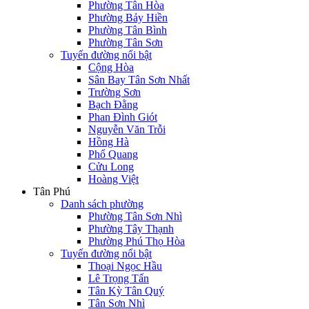
Phường Tân Hòa
Phường Bảy Hiền
Phường Tân Bình
Phường Tân Sơn
Tuyến đường nổi bật
Cộng Hòa
Sân Bay Tân Sơn Nhất
Trường Sơn
Bạch Đằng
Phan Đình Giót
Nguyễn Văn Trỗi
Hồng Hà
Phổ Quang
Cửu Long
Hoàng Việt
Tân Phú
Danh sách phường
Phường Tân Sơn Nhì
Phường Tây Thạnh
Phường Phú Thọ Hòa
Tuyến đường nổi bật
Thoại Ngọc Hầu
Lê Trọng Tấn
Tân Kỳ Tân Quý
Tân Sơn Nhì