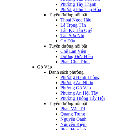
Phường Tây Thạnh
Phường Phú Thọ Hòa
Tuyến đường nổi bật
Thoại Ngọc Hầu
Lê Trọng Tấn
Tân Kỳ Tân Quý
Tân Sơn Nhì
Gò Dầu
Tuyến đường nổi bật
Chế Lan Viên
Dương Đức Hiền
Phan Chu Trinh
Gò Vấp
Danh sách phường
Phường Hạnh Thông
Phường An Nhơn
Phường Gò Vấp
Phường An Hội Tây
Phường Thông Tây Hội
Tuyến đường nổi bật
Phan Văn Trị
Quang Trung
Nguyễn Oanh
Nguyễn Kiệm
Phan Huy Ích