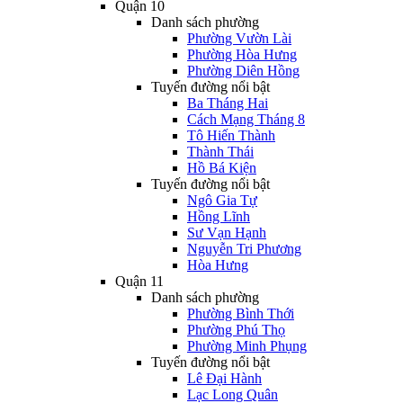
Quận 10
Danh sách phường
Phường Vườn Lài
Phường Hòa Hưng
Phường Diên Hồng
Tuyến đường nổi bật
Ba Tháng Hai
Cách Mạng Tháng 8
Tô Hiến Thành
Thành Thái
Hồ Bá Kiện
Tuyến đường nổi bật
Ngô Gia Tự
Hồng Lĩnh
Sư Vạn Hạnh
Nguyễn Tri Phương
Hòa Hưng
Quận 11
Danh sách phường
Phường Bình Thới
Phường Phú Thọ
Phường Minh Phụng
Tuyến đường nổi bật
Lê Đại Hành
Lạc Long Quân