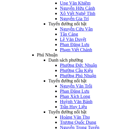
Ung Văn Khiêm
Nguyễn Hữu Cảnh
Xô Viết Nghệ Tĩnh
Nguyễn Gia Trí
Tuyến đường nổi bật
Nguyễn Cửu Vân
Tân Cảng
Lê Văn Duyệt
Phan Đăng Lưu
Phạm Viết Chánh
Phú Nhuận
Danh sách phường
Phường Đức Nhuận
Phường Cầu Kiệu
Phường Phú Nhuận
Tuyến đường nổi bật
Nguyễn Văn Trỗi
Phan Đăng Lưu
Phan Xích Long
Huỳnh Văn Bánh
Trần Huy Liệu
Tuyến đường nổi bật
Hoàng Văn Thụ
Trương Quốc Dung
Nguyễn Trọng Tuyển