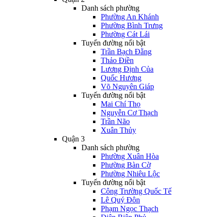
Danh sách phường
Phường An Khánh
Phường Bình Trưng
Phường Cát Lái
Tuyến đường nổi bật
Trần Bạch Đằng
Thảo Điền
Lương Định Của
Quốc Hương
Võ Nguyên Giáp
Tuyến đường nổi bật
Mai Chí Thọ
Nguyễn Cơ Thạch
Trần Não
Xuân Thủy
Quận 3
Danh sách phường
Phường Xuân Hòa
Phường Bàn Cờ
Phường Nhiêu Lộc
Tuyến đường nổi bật
Công Trường Quốc Tế
Lê Quý Đôn
Phạm Ngọc Thạch