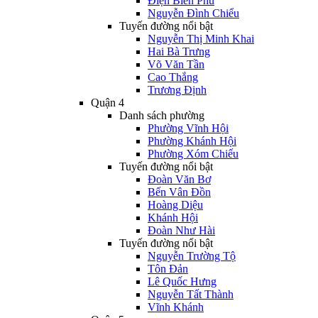
Điện Biên Phủ
Nguyễn Đình Chiểu
Tuyến đường nổi bật
Nguyễn Thị Minh Khai
Hai Bà Trưng
Võ Văn Tần
Cao Thắng
Trương Định
Quận 4
Danh sách phường
Phường Vĩnh Hội
Phường Khánh Hội
Phường Xóm Chiếu
Tuyến đường nổi bật
Đoàn Văn Bơ
Bến Vân Đồn
Hoàng Diệu
Khánh Hội
Đoàn Như Hài
Tuyến đường nổi bật
Nguyễn Trường Tộ
Tôn Đản
Lê Quốc Hưng
Nguyễn Tất Thành
Vĩnh Khánh