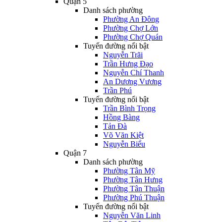
Quận 5
Danh sách phường
Phường An Đông
Phường Chợ Lớn
Phường Chợ Quán
Tuyến đường nổi bật
Nguyễn Trãi
Trần Hưng Đạo
Nguyễn Chí Thanh
An Dương Vương
Trần Phú
Tuyến đường nổi bật
Trần Bình Trọng
Hồng Bàng
Tản Đà
Võ Văn Kiệt
Nguyễn Biểu
Quận 7
Danh sách phường
Phường Tân Mỹ
Phường Tân Hưng
Phường Tân Thuận
Phường Phú Thuận
Tuyến đường nổi bật
Nguyễn Văn Linh