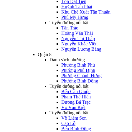
Tôn Dật Tiên
Huỳnh Tấn Phát
Khu Chế Xuất Tân Thuận
Phú Mỹ Hưng
Tuyến đường nổi bật
Tân Trào
Hoàng Văn Thái
Nguyễn Thị Thập
Nguyễn Khắc Viện
Nguyễn Lương Bằng
Quận 8
Danh sách phường
Phường Bình Phú
Phường Phú Định
Phường Chánh Hưng
Phường Bình Đông
Tuyến đường nổi bật
Bến Cần Giuộc
Phạm Thế Hiển
Dương Bá Trạc
Võ Văn Kiệt
Tuyến đường nổi bật
Võ Liêm Sơn
Cao Lỗ
Bến Bình Đông