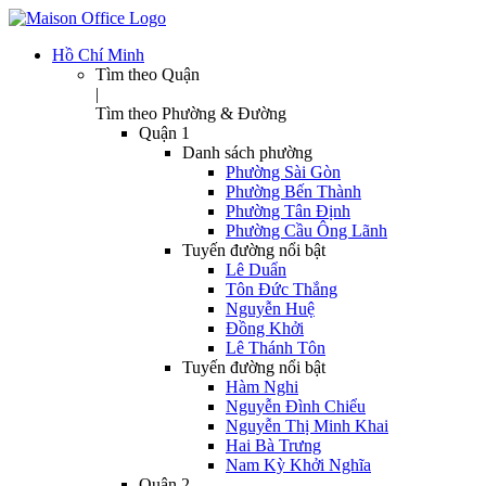
Hồ Chí Minh
Tìm theo Quận
|
Tìm theo Phường & Đường
Quận 1
Danh sách phường
Phường Sài Gòn
Phường Bến Thành
Phường Tân Định
Phường Cầu Ông Lãnh
Tuyến đường nổi bật
Lê Duẩn
Tôn Đức Thắng
Nguyễn Huệ
Đồng Khởi
Lê Thánh Tôn
Tuyến đường nổi bật
Hàm Nghi
Nguyễn Đình Chiểu
Nguyễn Thị Minh Khai
Hai Bà Trưng
Nam Kỳ Khởi Nghĩa
Quận 2