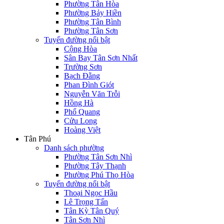
Phường Tân Hòa
Phường Bảy Hiền
Phường Tân Bình
Phường Tân Sơn
Tuyến đường nổi bật
Cộng Hòa
Sân Bay Tân Sơn Nhất
Trường Sơn
Bạch Đằng
Phan Đình Giót
Nguyễn Văn Trỗi
Hồng Hà
Phổ Quang
Cửu Long
Hoàng Việt
Tân Phú
Danh sách phường
Phường Tân Sơn Nhì
Phường Tây Thạnh
Phường Phú Thọ Hòa
Tuyến đường nổi bật
Thoại Ngọc Hầu
Lê Trọng Tấn
Tân Kỳ Tân Quý
Tân Sơn Nhì