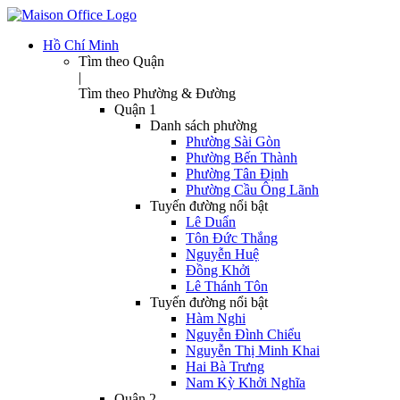
Hồ Chí Minh
Tìm theo Quận
|
Tìm theo Phường & Đường
Quận 1
Danh sách phường
Phường Sài Gòn
Phường Bến Thành
Phường Tân Định
Phường Cầu Ông Lãnh
Tuyến đường nổi bật
Lê Duẩn
Tôn Đức Thắng
Nguyễn Huệ
Đồng Khởi
Lê Thánh Tôn
Tuyến đường nổi bật
Hàm Nghi
Nguyễn Đình Chiểu
Nguyễn Thị Minh Khai
Hai Bà Trưng
Nam Kỳ Khởi Nghĩa
Quận 2