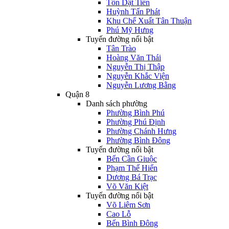
Tôn Dật Tiên
Huỳnh Tấn Phát
Khu Chế Xuất Tân Thuận
Phú Mỹ Hưng
Tuyến đường nổi bật
Tân Trào
Hoàng Văn Thái
Nguyễn Thị Thập
Nguyễn Khắc Viện
Nguyễn Lương Bằng
Quận 8
Danh sách phường
Phường Bình Phú
Phường Phú Định
Phường Chánh Hưng
Phường Bình Đông
Tuyến đường nổi bật
Bến Cần Giuộc
Phạm Thế Hiển
Dương Bá Trạc
Võ Văn Kiệt
Tuyến đường nổi bật
Võ Liêm Sơn
Cao Lỗ
Bến Bình Đông