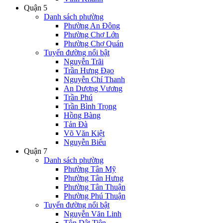
Quận 5
Danh sách phường
Phường An Đông
Phường Chợ Lớn
Phường Chợ Quán
Tuyến đường nổi bật
Nguyễn Trãi
Trần Hưng Đạo
Nguyễn Chí Thanh
An Dương Vương
Trần Phú
Trần Bình Trọng
Hồng Bàng
Tản Đà
Võ Văn Kiệt
Nguyễn Biểu
Quận 7
Danh sách phường
Phường Tân Mỹ
Phường Tân Hưng
Phường Tân Thuận
Phường Phú Thuận
Tuyến đường nổi bật
Nguyễn Văn Linh
Tôn Dật Tiên