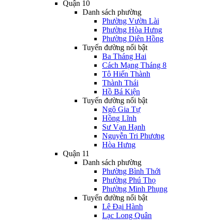
Quận 10
Danh sách phường
Phường Vườn Lài
Phường Hòa Hưng
Phường Diên Hồng
Tuyến đường nổi bật
Ba Tháng Hai
Cách Mạng Tháng 8
Tô Hiến Thành
Thành Thái
Hồ Bá Kiện
Tuyến đường nổi bật
Ngô Gia Tự
Hồng Lĩnh
Sư Vạn Hạnh
Nguyễn Tri Phương
Hòa Hưng
Quận 11
Danh sách phường
Phường Bình Thới
Phường Phú Thọ
Phường Minh Phụng
Tuyến đường nổi bật
Lê Đại Hành
Lạc Long Quân