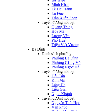
Bà Triệu
Minh Khai
Lê Đại Hành
Lò Đúc
Trần Xuân Soạn
Tuyến đường nổi bật
Quang Trung
Hòa Mã
Lương Yên
Phố Huế
Triệu Việt Vương
Ba Đình
Danh sách phường
Phường Ba Đình
Phường Giảng Võ
Phường Ngọc Hà
Tuyến đường nổi bật
Đội Cấn
Kim Mã
Láng Hạ
Liễu Giai
Ngọc Khánh
Tuyến đường nổi bật
Nguyễn Thái Học
Vạn Phúc