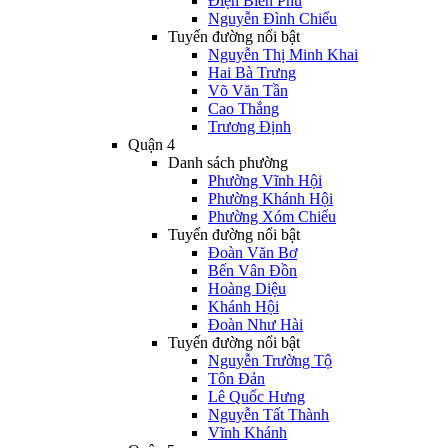
Điện Biên Phủ
Nguyễn Đình Chiểu
Tuyến đường nổi bật
Nguyễn Thị Minh Khai
Hai Bà Trưng
Võ Văn Tần
Cao Thắng
Trương Định
Quận 4
Danh sách phường
Phường Vĩnh Hội
Phường Khánh Hội
Phường Xóm Chiếu
Tuyến đường nổi bật
Đoàn Văn Bơ
Bến Vân Đồn
Hoàng Diệu
Khánh Hội
Đoàn Như Hài
Tuyến đường nổi bật
Nguyễn Trường Tộ
Tôn Đản
Lê Quốc Hưng
Nguyễn Tất Thành
Vĩnh Khánh