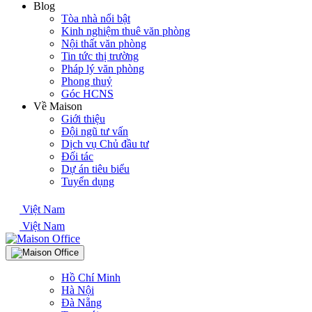
Blog
Tòa nhà nổi bật
Kinh nghiệm thuê văn phòng
Nội thất văn phòng
Tin tức thị trường
Pháp lý văn phòng
Phong thuỷ
Góc HCNS
Về Maison
Giới thiệu
Đội ngũ tư vấn
Dịch vụ Chủ đầu tư
Đối tác
Dự án tiêu biểu
Tuyển dụng
Việt Nam
Việt Nam
Hồ Chí Minh
Hà Nội
Đà Nẵng