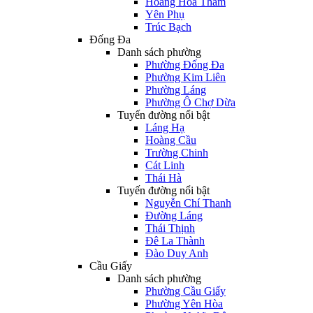
Hoàng Hoa Thám
Yên Phụ
Trúc Bạch
Đống Đa
Danh sách phường
Phường Đống Đa
Phường Kim Liên
Phường Láng
Phường Ô Chợ Dừa
Tuyến đường nổi bật
Láng Hạ
Hoàng Cầu
Trường Chinh
Cát Linh
Thái Hà
Tuyến đường nổi bật
Nguyễn Chí Thanh
Đường Láng
Thái Thịnh
Đê La Thành
Đào Duy Anh
Cầu Giấy
Danh sách phường
Phường Cầu Giấy
Phường Yên Hòa