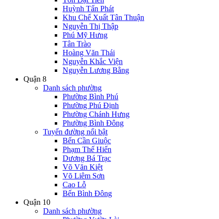
Huỳnh Tấn Phát
Khu Chế Xuất Tân Thuận
Nguyễn Thị Thập
Phú Mỹ Hưng
Tân Trào
Hoàng Văn Thái
Nguyễn Khắc Viện
Nguyễn Lương Bằng
Quận 8
Danh sách phường
Phường Bình Phú
Phường Phú Định
Phường Chánh Hưng
Phường Bình Đông
Tuyến đường nổi bật
Bến Cần Giuộc
Phạm Thế Hiển
Dương Bá Trạc
Võ Văn Kiệt
Võ Liêm Sơn
Cao Lỗ
Bến Bình Đông
Quận 10
Danh sách phường