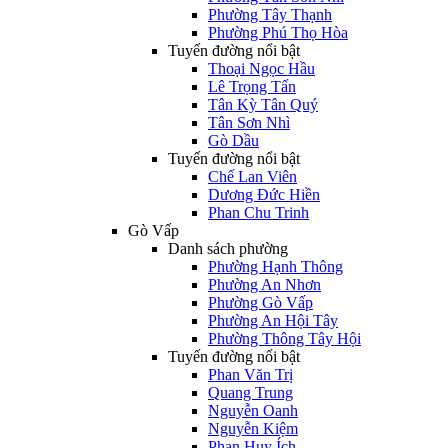
Phường Tây Thạnh
Phường Phú Thọ Hòa
Tuyến đường nổi bật
Thoại Ngọc Hầu
Lê Trọng Tấn
Tân Kỳ Tân Quý
Tân Sơn Nhì
Gò Dầu
Tuyến đường nổi bật
Chế Lan Viên
Dương Đức Hiền
Phan Chu Trinh
Gò Vấp
Danh sách phường
Phường Hạnh Thông
Phường An Nhơn
Phường Gò Vấp
Phường An Hội Tây
Phường Thông Tây Hội
Tuyến đường nổi bật
Phan Văn Trị
Quang Trung
Nguyễn Oanh
Nguyễn Kiệm
Phan Huy Ích