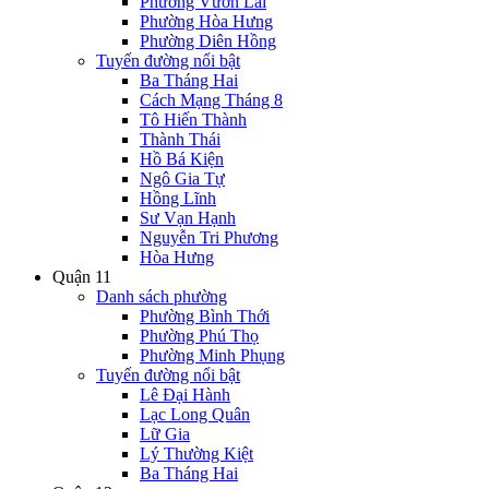
Phường Vườn Lài
Phường Hòa Hưng
Phường Diên Hồng
Tuyến đường nổi bật
Ba Tháng Hai
Cách Mạng Tháng 8
Tô Hiến Thành
Thành Thái
Hồ Bá Kiện
Ngô Gia Tự
Hồng Lĩnh
Sư Vạn Hạnh
Nguyễn Tri Phương
Hòa Hưng
Quận 11
Danh sách phường
Phường Bình Thới
Phường Phú Thọ
Phường Minh Phụng
Tuyến đường nổi bật
Lê Đại Hành
Lạc Long Quân
Lữ Gia
Lý Thường Kiệt
Ba Tháng Hai