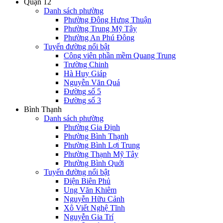
Quận 12
Danh sách phường
Phường Đông Hưng Thuận
Phường Trung Mỹ Tây
Phường An Phú Đông
Tuyến đường nổi bật
Công viên phần mềm Quang Trung
Trường Chinh
Hà Huy Giáp
Nguyễn Văn Quá
Đường số 5
Đường số 3
Bình Thạnh
Danh sách phường
Phường Gia Định
Phường Bình Thạnh
Phường Bình Lợi Trung
Phường Thạnh Mỹ Tây
Phường Bình Quới
Tuyến đường nổi bật
Điện Biên Phủ
Ung Văn Khiêm
Nguyễn Hữu Cảnh
Xô Viết Nghệ Tĩnh
Nguyễn Gia Trí