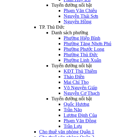
Tuyến đường nổi bật
Phạm Văn Chiêu
Nguyễn Thái Sơn
Nguyên Hồng
TP. Thủ Đức
Danh sách phường
Phường Hiệp Bình
Phường Tăng Nhơn Phú
Phường Phước Long
Phường Thủ Đức
Phường Linh Xuân
Tuyến đường nổi bật
KĐT Thủ Thiêm
Thảo Điền
Mai Chí Thọ
Võ Nguyên Giáp
Nguyễn Cơ Thạch
Tuyến đường nổi bật
Quốc Hương
Trần Não
Lương Định Của
Phạm Văn Đồng
Trần Lựu
Cho thuê văn phòng Quận 1