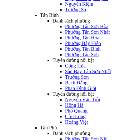
Nguyễn Kiệm
Trường Sa
Tân Bình
Danh sách phường
Phường Tân Sơn Hòa
Phường Tân Sơn Nhất
Phường Tân Hòa
Phường Bảy Hiền
Phường Tân Bình
Phường Tân Sơn
Tuyến đường nổi bật
Cộng Hòa
Sân Bay Tân Sơn Nhất
Trường Sơn
Bạch Đằng
Phan Đình Giót
Tuyến đường nổi bật
Nguyễn Văn Trỗi
Hồng Hà
Phổ Quang
Cửu Long
Hoàng Việt
Tân Phú
Danh sách phường
Phường Tân Sơn Nhì