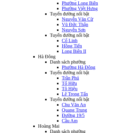
Phường Long Biên
Phường Việt Hưng
Tuyến đường nổi bật
Nguyễn Văn Cừ
Vũ Đức Thận
Nguyễn Sơn
Tuyến đường nổi bật
Cổ Linh
Hồng Tiến
Long Biên II
Hà Đông
Danh sách phường
Phường Hà Đông
Tuyến đường nổi bật
Trần Phú
Tố Hữu
Tô Hiệu
Lê Trọng Tấn
Tuyến đường nổi bật
Chu Văn An
Quang Trung
Đường 19/5
Cầu Am
Hoàng Mai
Danh sách phường