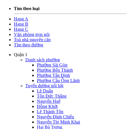
Tìm theo loại
Hạng A
Hạng B
Hạng C
Văn phòng trọn gói
Toà nhà nguyên căn
Tìm theo đường
Quận 1
Danh sách phường
Phường Sài Gòn
Phường Bến Thành
Phường Tân Định
Phường Cầu Ông Lãnh
Tuyến đường nổi bật
Lê Duẩn
Tôn Đức Thắng
Nguyễn Huệ
Đồng Khởi
Lê Thánh Tôn
Nguyễn Đình Chiểu
Nguyễn Thị Minh Khai
Hai Bà Trưng