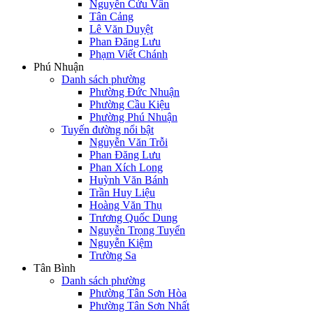
Nguyễn Cửu Vân
Tân Cảng
Lê Văn Duyệt
Phan Đăng Lưu
Phạm Viết Chánh
Phú Nhuận
Danh sách phường
Phường Đức Nhuận
Phường Cầu Kiệu
Phường Phú Nhuận
Tuyến đường nổi bật
Nguyễn Văn Trỗi
Phan Đăng Lưu
Phan Xích Long
Huỳnh Văn Bánh
Trần Huy Liệu
Hoàng Văn Thụ
Trương Quốc Dung
Nguyễn Trọng Tuyển
Nguyễn Kiệm
Trường Sa
Tân Bình
Danh sách phường
Phường Tân Sơn Hòa
Phường Tân Sơn Nhất