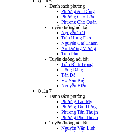
Quận 5
Danh sách phường
Phường An Đông
Phường Chợ Lớn
Phường Chợ Quán
Tuyến đường nổi bật
Nguyễn Trãi
Trần Hưng Đạo
Nguyễn Chí Thanh
An Dương Vương
Trần Phú
Tuyến đường nổi bật
Trần Bình Trọng
Hồng Bàng
Tản Đà
Võ Văn Kiệt
Nguyễn Biểu
Quận 7
Danh sách phường
Phường Tân Mỹ
Phường Tân Hưng
Phường Tân Thuận
Phường Phú Thuận
Tuyến đường nổi bật
Nguyễn Văn Linh