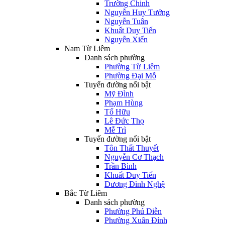
Trường Chinh
Nguyễn Huy Tưởng
Nguyễn Tuân
Khuất Duy Tiến
Nguyễn Xiển
Nam Từ Liêm
Danh sách phường
Phường Từ Liêm
Phường Đại Mỗ
Tuyến đường nổi bật
Mỹ Đình
Phạm Hùng
Tố Hữu
Lê Đức Thọ
Mễ Trì
Tuyến đường nổi bật
Tôn Thất Thuyết
Nguyễn Cơ Thạch
Trần Bình
Khuất Duy Tiến
Dương Đình Nghệ
Bắc Từ Liêm
Danh sách phường
Phường Phú Diễn
Phường Xuân Đỉnh