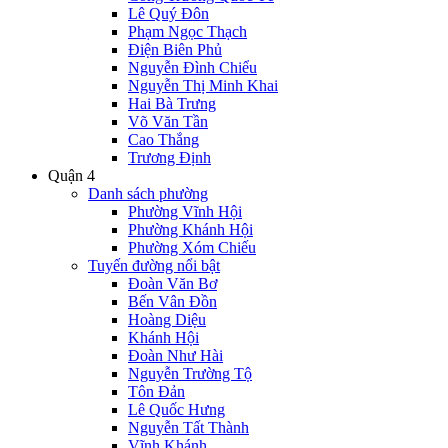
Lê Quý Đôn
Phạm Ngọc Thạch
Điện Biên Phủ
Nguyễn Đình Chiểu
Nguyễn Thị Minh Khai
Hai Bà Trưng
Võ Văn Tần
Cao Thắng
Trương Định
Quận 4
Danh sách phường
Phường Vĩnh Hội
Phường Khánh Hội
Phường Xóm Chiếu
Tuyến đường nổi bật
Đoàn Văn Bơ
Bến Vân Đồn
Hoàng Diệu
Khánh Hội
Đoàn Như Hài
Nguyễn Trường Tộ
Tôn Đản
Lê Quốc Hưng
Nguyễn Tất Thành
Vĩnh Khánh