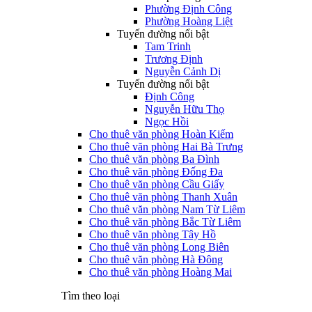
Phường Định Công
Phường Hoàng Liệt
Tuyến đường nổi bật
Tam Trinh
Trương Định
Nguyễn Cảnh Dị
Tuyến đường nổi bật
Định Công
Nguyễn Hữu Thọ
Ngọc Hồi
Cho thuê văn phòng Hoàn Kiếm
Cho thuê văn phòng Hai Bà Trưng
Cho thuê văn phòng Ba Đình
Cho thuê văn phòng Đống Đa
Cho thuê văn phòng Cầu Giấy
Cho thuê văn phòng Thanh Xuân
Cho thuê văn phòng Nam Từ Liêm
Cho thuê văn phòng Bắc Từ Liêm
Cho thuê văn phòng Tây Hồ
Cho thuê văn phòng Long Biên
Cho thuê văn phòng Hà Đông
Cho thuê văn phòng Hoàng Mai
Tìm theo loại