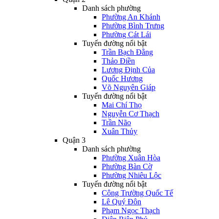
Danh sách phường
Phường An Khánh
Phường Bình Trưng
Phường Cát Lái
Tuyến đường nổi bật
Trần Bạch Đằng
Thảo Điền
Lương Định Của
Quốc Hương
Võ Nguyên Giáp
Tuyến đường nổi bật
Mai Chí Thọ
Nguyễn Cơ Thạch
Trần Não
Xuân Thủy
Quận 3
Danh sách phường
Phường Xuân Hòa
Phường Bàn Cờ
Phường Nhiêu Lộc
Tuyến đường nổi bật
Công Trường Quốc Tế
Lê Quý Đôn
Phạm Ngọc Thạch