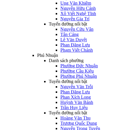
Ung Văn Khiêm
Nguyễn Hữu Cảnh
Xô Viết Nghệ Tĩnh
Nguyễn Gia Trí
Tuyến đường nổi bật
Nguyễn Cửu Vân
Tân Cảng
Lê Văn Duyệt
Phan Đăng Lưu
Phạm Viết Chánh
Phú Nhuận
Danh sách phường
Phường Đức Nhuận
Phường Cầu Kiệu
Phường Phú Nhuận
Tuyến đường nổi bật
Nguyễn Văn Trỗi
Phan Đăng Lưu
Phan Xích Long
Huỳnh Văn Bánh
Trần Huy Liệu
Tuyến đường nổi bật
Hoàng Văn Thụ
Trương Quốc Dung
Nguyễn Trọng Tuyển