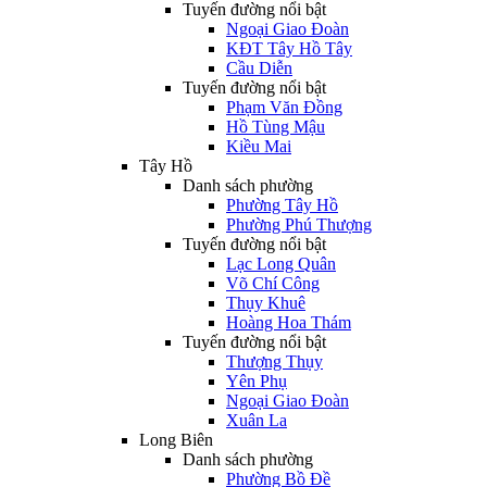
Tuyến đường nổi bật
Ngoại Giao Đoàn
KĐT Tây Hồ Tây
Cầu Diễn
Tuyến đường nổi bật
Phạm Văn Đồng
Hồ Tùng Mậu
Kiều Mai
Tây Hồ
Danh sách phường
Phường Tây Hồ
Phường Phú Thượng
Tuyến đường nổi bật
Lạc Long Quân
Võ Chí Công
Thụy Khuê
Hoàng Hoa Thám
Tuyến đường nổi bật
Thượng Thụy
Yên Phụ
Ngoại Giao Đoàn
Xuân La
Long Biên
Danh sách phường
Phường Bồ Đề