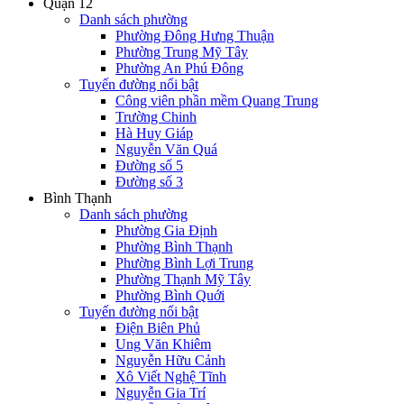
Quận 12
Danh sách phường
Phường Đông Hưng Thuận
Phường Trung Mỹ Tây
Phường An Phú Đông
Tuyến đường nổi bật
Công viên phần mềm Quang Trung
Trường Chinh
Hà Huy Giáp
Nguyễn Văn Quá
Đường số 5
Đường số 3
Bình Thạnh
Danh sách phường
Phường Gia Định
Phường Bình Thạnh
Phường Bình Lợi Trung
Phường Thạnh Mỹ Tây
Phường Bình Quới
Tuyến đường nổi bật
Điện Biên Phủ
Ung Văn Khiêm
Nguyễn Hữu Cảnh
Xô Viết Nghệ Tĩnh
Nguyễn Gia Trí