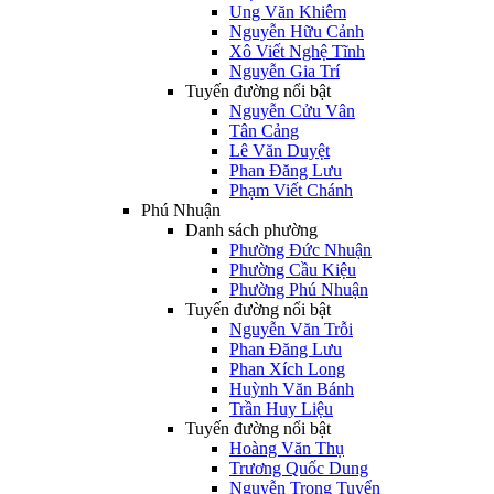
Ung Văn Khiêm
Nguyễn Hữu Cảnh
Xô Viết Nghệ Tĩnh
Nguyễn Gia Trí
Tuyến đường nổi bật
Nguyễn Cửu Vân
Tân Cảng
Lê Văn Duyệt
Phan Đăng Lưu
Phạm Viết Chánh
Phú Nhuận
Danh sách phường
Phường Đức Nhuận
Phường Cầu Kiệu
Phường Phú Nhuận
Tuyến đường nổi bật
Nguyễn Văn Trỗi
Phan Đăng Lưu
Phan Xích Long
Huỳnh Văn Bánh
Trần Huy Liệu
Tuyến đường nổi bật
Hoàng Văn Thụ
Trương Quốc Dung
Nguyễn Trọng Tuyển