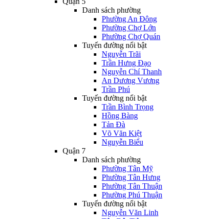
Quận 5
Danh sách phường
Phường An Đông
Phường Chợ Lớn
Phường Chợ Quán
Tuyến đường nổi bật
Nguyễn Trãi
Trần Hưng Đạo
Nguyễn Chí Thanh
An Dương Vương
Trần Phú
Tuyến đường nổi bật
Trần Bình Trọng
Hồng Bàng
Tản Đà
Võ Văn Kiệt
Nguyễn Biểu
Quận 7
Danh sách phường
Phường Tân Mỹ
Phường Tân Hưng
Phường Tân Thuận
Phường Phú Thuận
Tuyến đường nổi bật
Nguyễn Văn Linh