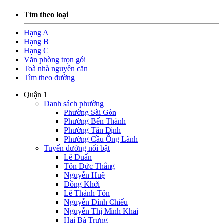
Tìm theo loại
Hạng A
Hạng B
Hạng C
Văn phòng trọn gói
Toà nhà nguyên căn
Tìm theo đường
Quận 1
Danh sách phường
Phường Sài Gòn
Phường Bến Thành
Phường Tân Định
Phường Cầu Ông Lãnh
Tuyến đường nổi bật
Lê Duẩn
Tôn Đức Thắng
Nguyễn Huệ
Đồng Khởi
Lê Thánh Tôn
Nguyễn Đình Chiểu
Nguyễn Thị Minh Khai
Hai Bà Trưng