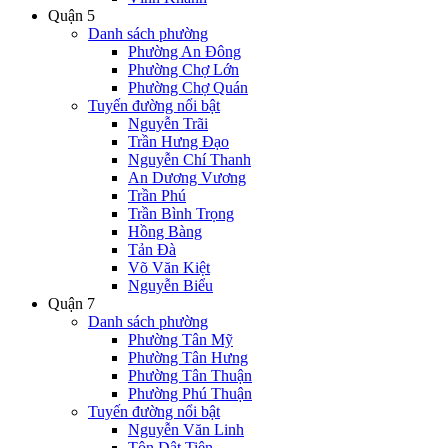
Quận 5
Danh sách phường
Phường An Đông
Phường Chợ Lớn
Phường Chợ Quán
Tuyến đường nổi bật
Nguyễn Trãi
Trần Hưng Đạo
Nguyễn Chí Thanh
An Dương Vương
Trần Phú
Trần Bình Trọng
Hồng Bàng
Tản Đà
Võ Văn Kiệt
Nguyễn Biểu
Quận 7
Danh sách phường
Phường Tân Mỹ
Phường Tân Hưng
Phường Tân Thuận
Phường Phú Thuận
Tuyến đường nổi bật
Nguyễn Văn Linh
Tôn Dật Tiên