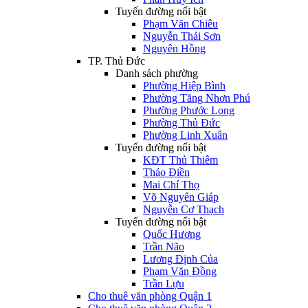
Tuyến đường nổi bật
Phạm Văn Chiêu
Nguyễn Thái Sơn
Nguyên Hồng
TP. Thủ Đức
Danh sách phường
Phường Hiệp Bình
Phường Tăng Nhơn Phú
Phường Phước Long
Phường Thủ Đức
Phường Linh Xuân
Tuyến đường nổi bật
KĐT Thủ Thiêm
Thảo Điền
Mai Chí Thọ
Võ Nguyên Giáp
Nguyễn Cơ Thạch
Tuyến đường nổi bật
Quốc Hương
Trần Não
Lương Định Của
Phạm Văn Đồng
Trần Lựu
Cho thuê văn phòng Quận 1