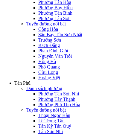
Phường Tân Hòa
Phường Bảy Hiền
Phường Tân Bình
Phường Tân Sơn
Tuyến đường nổi bật
Cộng Hòa
Sân Bay Tân Sơn Nhất
Trường Sơn
Bạch Đằng
Phan Đình Giót
Nguyễn Văn Trỗi
Hồng Hà
Phổ Quang
Cửu Long
Hoàng Việt
Tân Phú
Danh sách phường
Phường Tân Sơn Nhì
Phường Tây Thạnh
Phường Phú Thọ Hòa
Tuyến đường nổi bật
Thoại Ngọc Hầu
Lê Trọng Tấn
Tân Kỳ Tân Quý
Tân Sơn Nhì