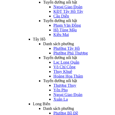
Tuyến đường nổi bật
Ngoại Giao Đoàn
KĐT Tây Hồ Tây
Cầu Diễn
Tuyến đường nổi bật
Phạm Văn Đồng
Hồ Tùng Mậu
Kiều Mai
Tây Hồ
Danh sách phường
Phường Tây Hồ
Phường Phú Thượng
Tuyến đường nổi bật
Lạc Long Quân
Võ Chí Công
Thụy Khuê
Hoàng Hoa Thám
Tuyến đường nổi bật
Thượng Thụy
Yên Phụ
Ngoại Giao Đoàn
Xuân La
Long Biên
Danh sách phường
Phường Bồ Đề