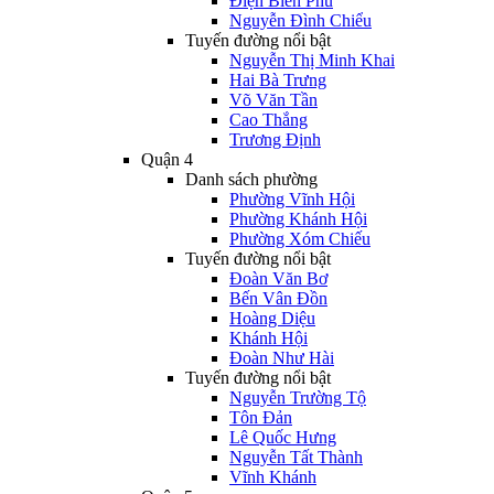
Điện Biên Phủ
Nguyễn Đình Chiểu
Tuyến đường nổi bật
Nguyễn Thị Minh Khai
Hai Bà Trưng
Võ Văn Tần
Cao Thắng
Trương Định
Quận 4
Danh sách phường
Phường Vĩnh Hội
Phường Khánh Hội
Phường Xóm Chiếu
Tuyến đường nổi bật
Đoàn Văn Bơ
Bến Vân Đồn
Hoàng Diệu
Khánh Hội
Đoàn Như Hài
Tuyến đường nổi bật
Nguyễn Trường Tộ
Tôn Đản
Lê Quốc Hưng
Nguyễn Tất Thành
Vĩnh Khánh