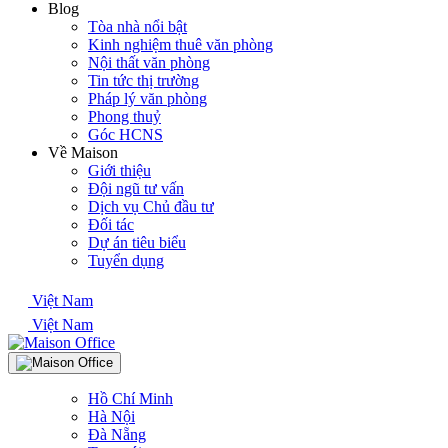
Blog
Tòa nhà nổi bật
Kinh nghiệm thuê văn phòng
Nội thất văn phòng
Tin tức thị trường
Pháp lý văn phòng
Phong thuỷ
Góc HCNS
Về Maison
Giới thiệu
Đội ngũ tư vấn
Dịch vụ Chủ đầu tư
Đối tác
Dự án tiêu biểu
Tuyển dụng
Việt Nam
Việt Nam
Hồ Chí Minh
Hà Nội
Đà Nẵng