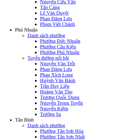
Nguyễn Cửu Vân
Tân Cảng
Lê Văn Duyệt
Phan Đăng Lưu
Phạm Viết Chánh
Phú Nhuận
Danh sách phường
Phường Đức Nhuận
Phường Cầu Kiệu
Phường Phú Nhuận
Tuyến đường nổi bật
Nguyễn Văn Trỗi
Phan Đăng Lưu
Phan Xích Long
Huỳnh Văn Bánh
Trần Huy Liệu
Hoàng Văn Thụ
Trương Quốc Dung
Nguyễn Trọng Tuyển
Nguyễn Kiệm
Trường Sa
Tân Bình
Danh sách phường
Phường Tân Sơn Hòa
Phường Tân Sơn Nhất