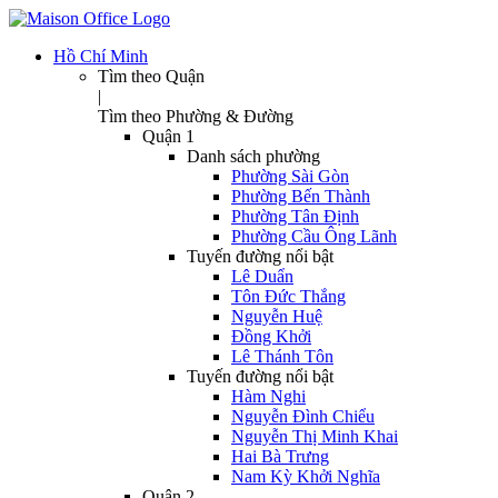
Hồ Chí Minh
Tìm theo Quận
|
Tìm theo Phường & Đường
Quận 1
Danh sách phường
Phường Sài Gòn
Phường Bến Thành
Phường Tân Định
Phường Cầu Ông Lãnh
Tuyến đường nổi bật
Lê Duẩn
Tôn Đức Thắng
Nguyễn Huệ
Đồng Khởi
Lê Thánh Tôn
Tuyến đường nổi bật
Hàm Nghi
Nguyễn Đình Chiểu
Nguyễn Thị Minh Khai
Hai Bà Trưng
Nam Kỳ Khởi Nghĩa
Quận 2