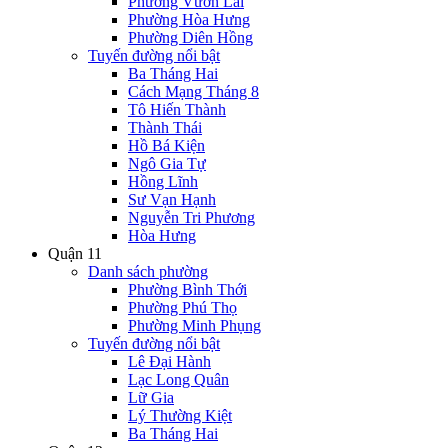
Phường Vườn Lài
Phường Hòa Hưng
Phường Diên Hồng
Tuyến đường nổi bật
Ba Tháng Hai
Cách Mạng Tháng 8
Tô Hiến Thành
Thành Thái
Hồ Bá Kiện
Ngô Gia Tự
Hồng Lĩnh
Sư Vạn Hạnh
Nguyễn Tri Phương
Hòa Hưng
Quận 11
Danh sách phường
Phường Bình Thới
Phường Phú Thọ
Phường Minh Phụng
Tuyến đường nổi bật
Lê Đại Hành
Lạc Long Quân
Lữ Gia
Lý Thường Kiệt
Ba Tháng Hai