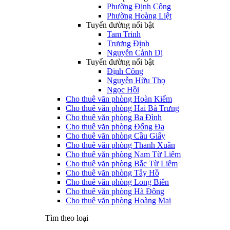
Phường Định Công
Phường Hoàng Liệt
Tuyến đường nổi bật
Tam Trinh
Trương Định
Nguyễn Cảnh Dị
Tuyến đường nổi bật
Định Công
Nguyễn Hữu Thọ
Ngọc Hồi
Cho thuê văn phòng Hoàn Kiếm
Cho thuê văn phòng Hai Bà Trưng
Cho thuê văn phòng Ba Đình
Cho thuê văn phòng Đống Đa
Cho thuê văn phòng Cầu Giấy
Cho thuê văn phòng Thanh Xuân
Cho thuê văn phòng Nam Từ Liêm
Cho thuê văn phòng Bắc Từ Liêm
Cho thuê văn phòng Tây Hồ
Cho thuê văn phòng Long Biên
Cho thuê văn phòng Hà Đông
Cho thuê văn phòng Hoàng Mai
Tìm theo loại