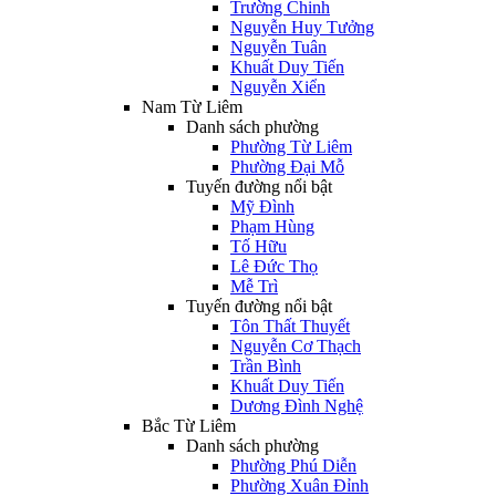
Trường Chinh
Nguyễn Huy Tưởng
Nguyễn Tuân
Khuất Duy Tiến
Nguyễn Xiển
Nam Từ Liêm
Danh sách phường
Phường Từ Liêm
Phường Đại Mỗ
Tuyến đường nổi bật
Mỹ Đình
Phạm Hùng
Tố Hữu
Lê Đức Thọ
Mễ Trì
Tuyến đường nổi bật
Tôn Thất Thuyết
Nguyễn Cơ Thạch
Trần Bình
Khuất Duy Tiến
Dương Đình Nghệ
Bắc Từ Liêm
Danh sách phường
Phường Phú Diễn
Phường Xuân Đỉnh