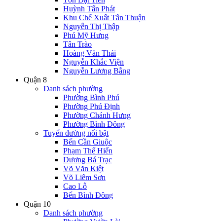
Huỳnh Tấn Phát
Khu Chế Xuất Tân Thuận
Nguyễn Thị Thập
Phú Mỹ Hưng
Tân Trào
Hoàng Văn Thái
Nguyễn Khắc Viện
Nguyễn Lương Bằng
Quận 8
Danh sách phường
Phường Bình Phú
Phường Phú Định
Phường Chánh Hưng
Phường Bình Đông
Tuyến đường nổi bật
Bến Cần Giuộc
Phạm Thế Hiển
Dương Bá Trạc
Võ Văn Kiệt
Võ Liêm Sơn
Cao Lỗ
Bến Bình Đông
Quận 10
Danh sách phường