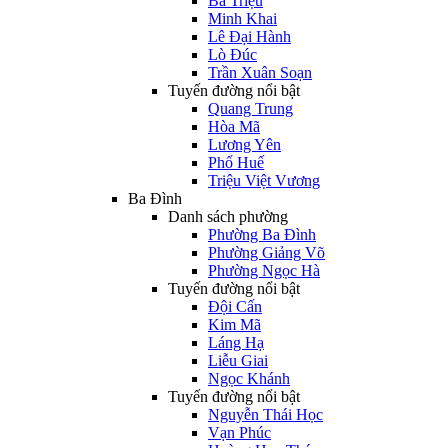
Bà Triệu
Minh Khai
Lê Đại Hành
Lò Đúc
Trần Xuân Soạn
Tuyến đường nổi bật
Quang Trung
Hòa Mã
Lương Yên
Phố Huế
Triệu Việt Vương
Ba Đình
Danh sách phường
Phường Ba Đình
Phường Giảng Võ
Phường Ngọc Hà
Tuyến đường nổi bật
Đội Cấn
Kim Mã
Láng Hạ
Liễu Giai
Ngọc Khánh
Tuyến đường nổi bật
Nguyễn Thái Học
Vạn Phúc