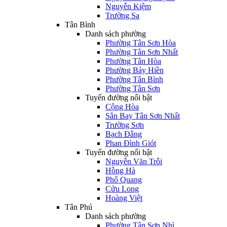
Nguyễn Kiệm
Trường Sa
Tân Bình
Danh sách phường
Phường Tân Sơn Hòa
Phường Tân Sơn Nhất
Phường Tân Hòa
Phường Bảy Hiền
Phường Tân Bình
Phường Tân Sơn
Tuyến đường nổi bật
Cộng Hòa
Sân Bay Tân Sơn Nhất
Trường Sơn
Bạch Đằng
Phan Đình Giót
Tuyến đường nổi bật
Nguyễn Văn Trỗi
Hồng Hà
Phổ Quang
Cửu Long
Hoàng Việt
Tân Phú
Danh sách phường
Phường Tân Sơn Nhì