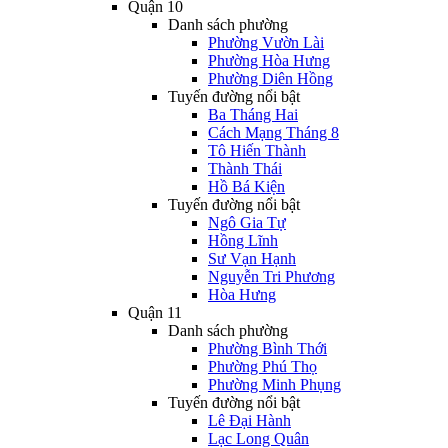
Quận 10
Danh sách phường
Phường Vườn Lài
Phường Hòa Hưng
Phường Diên Hồng
Tuyến đường nổi bật
Ba Tháng Hai
Cách Mạng Tháng 8
Tô Hiến Thành
Thành Thái
Hồ Bá Kiện
Tuyến đường nổi bật
Ngô Gia Tự
Hồng Lĩnh
Sư Vạn Hạnh
Nguyễn Tri Phương
Hòa Hưng
Quận 11
Danh sách phường
Phường Bình Thới
Phường Phú Thọ
Phường Minh Phụng
Tuyến đường nổi bật
Lê Đại Hành
Lạc Long Quân