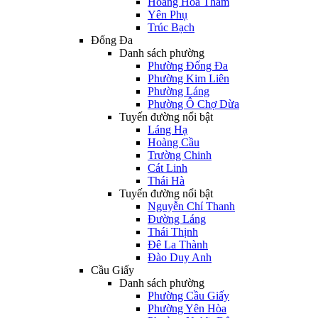
Hoàng Hoa Thám
Yên Phụ
Trúc Bạch
Đống Đa
Danh sách phường
Phường Đống Đa
Phường Kim Liên
Phường Láng
Phường Ô Chợ Dừa
Tuyến đường nổi bật
Láng Hạ
Hoàng Cầu
Trường Chinh
Cát Linh
Thái Hà
Tuyến đường nổi bật
Nguyễn Chí Thanh
Đường Láng
Thái Thịnh
Đê La Thành
Đào Duy Anh
Cầu Giấy
Danh sách phường
Phường Cầu Giấy
Phường Yên Hòa