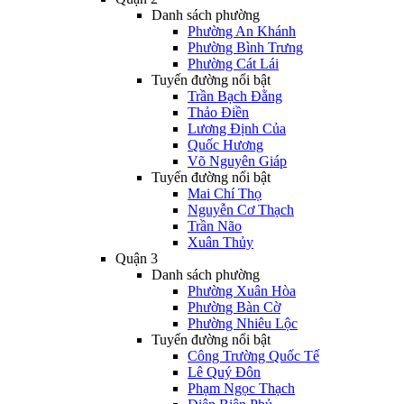
Danh sách phường
Phường An Khánh
Phường Bình Trưng
Phường Cát Lái
Tuyến đường nổi bật
Trần Bạch Đằng
Thảo Điền
Lương Định Của
Quốc Hương
Võ Nguyên Giáp
Tuyến đường nổi bật
Mai Chí Thọ
Nguyễn Cơ Thạch
Trần Não
Xuân Thủy
Quận 3
Danh sách phường
Phường Xuân Hòa
Phường Bàn Cờ
Phường Nhiêu Lộc
Tuyến đường nổi bật
Công Trường Quốc Tế
Lê Quý Đôn
Phạm Ngọc Thạch