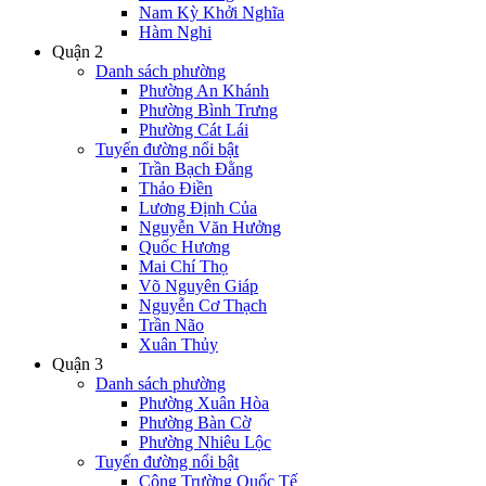
Nam Kỳ Khởi Nghĩa
Hàm Nghi
Quận 2
Danh sách phường
Phường An Khánh
Phường Bình Trưng
Phường Cát Lái
Tuyến đường nổi bật
Trần Bạch Đằng
Thảo Điền
Lương Định Của
Nguyễn Văn Hưởng
Quốc Hương
Mai Chí Thọ
Võ Nguyên Giáp
Nguyễn Cơ Thạch
Trần Não
Xuân Thủy
Quận 3
Danh sách phường
Phường Xuân Hòa
Phường Bàn Cờ
Phường Nhiêu Lộc
Tuyến đường nổi bật
Công Trường Quốc Tế