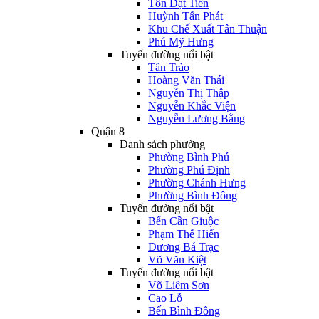
Tôn Dật Tiên
Huỳnh Tấn Phát
Khu Chế Xuất Tân Thuận
Phú Mỹ Hưng
Tuyến đường nổi bật
Tân Trào
Hoàng Văn Thái
Nguyễn Thị Thập
Nguyễn Khắc Viện
Nguyễn Lương Bằng
Quận 8
Danh sách phường
Phường Bình Phú
Phường Phú Định
Phường Chánh Hưng
Phường Bình Đông
Tuyến đường nổi bật
Bến Cần Giuộc
Phạm Thế Hiển
Dương Bá Trạc
Võ Văn Kiệt
Tuyến đường nổi bật
Võ Liêm Sơn
Cao Lỗ
Bến Bình Đông