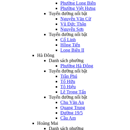
Phường Long Biên
Phường Việt Hưng
Tuyến đường nổi bật
Nguyễn Văn Cừ
Vũ Đức Thận
Nguyễn Sơn
Tuyến đường nổi bật
Cổ Linh
Hồng Tiến
Long Biên II
Hà Đông
Danh sách phường
Phường Hà Đông
Tuyến đường nổi bật
Trần Phú
Tố Hữu
Tô Hiệu
Lê Trọng Tấn
Tuyến đường nổi bật
Chu Văn An
Quang Trung
Đường 19/5
Cầu Am
Hoàng Mai
Danh sách phường