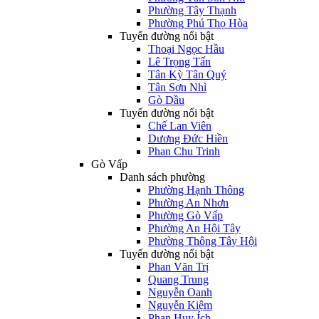
Phường Tây Thạnh
Phường Phú Thọ Hòa
Tuyến đường nổi bật
Thoại Ngọc Hầu
Lê Trọng Tấn
Tân Kỳ Tân Quý
Tân Sơn Nhì
Gò Dầu
Tuyến đường nổi bật
Chế Lan Viên
Dương Đức Hiền
Phan Chu Trinh
Gò Vấp
Danh sách phường
Phường Hạnh Thông
Phường An Nhơn
Phường Gò Vấp
Phường An Hội Tây
Phường Thông Tây Hội
Tuyến đường nổi bật
Phan Văn Trị
Quang Trung
Nguyễn Oanh
Nguyễn Kiệm
Phan Huy Ích