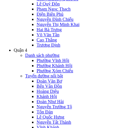
Lê Quý Đôn
Phạm Ngọc Thạch
Điện Biên Phủ
Nguyễn Đình Chiểu
Nguyễn Thị Minh Khai
Hai Bà Trưng
Võ Văn Tần
Cao Thắng
Trương Định
Quận 4
Danh sách phường
Phường Vĩnh Hội
Phường Khánh Hội
Phường Xóm Chiếu
Tuyến đường nổi bật
Đoàn Văn Bơ
Bến Vân Đồn
Hoàng Diệu
Khánh Hội
Đoàn Như Hài
Nguyễn Trường Tộ
Tôn Đản
Lê Quốc Hưng
Nguyễn Tất Thành
Vĩnh Khánh