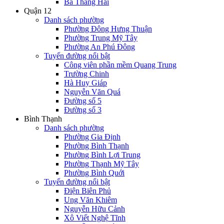
Ba Tháng Hai
Quận 12
Danh sách phường
Phường Đông Hưng Thuận
Phường Trung Mỹ Tây
Phường An Phú Đông
Tuyến đường nổi bật
Công viên phần mềm Quang Trung
Trường Chinh
Hà Huy Giáp
Nguyễn Văn Quá
Đường số 5
Đường số 3
Bình Thạnh
Danh sách phường
Phường Gia Định
Phường Bình Thạnh
Phường Bình Lợi Trung
Phường Thạnh Mỹ Tây
Phường Bình Quới
Tuyến đường nổi bật
Điện Biên Phủ
Ung Văn Khiêm
Nguyễn Hữu Cảnh
Xô Viết Nghệ Tĩnh