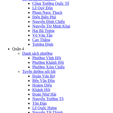
Công Trường Quốc Tế
Lê Quý Đôn
Phạm Ngọc Thạch
Điện Biên Phủ
Nguyễn Đình Chiểu
Nguyễn Thị Minh Khai
Hai Bà Trưng
Võ Văn Tần
Cao Thắng
Trương Định
Quận 4
Danh sách phường
Phường Vĩnh Hội
Phường Khánh Hội
Phường Xóm Chiếu
Tuyến đường nổi bật
Đoàn Văn Bơ
Bến Vân Đồn
Hoàng Diệu
Khánh Hội
Đoàn Như Hài
Nguyễn Trường Tộ
Tôn Đản
Lê Quốc Hưng
Nguyễn Tất Thành