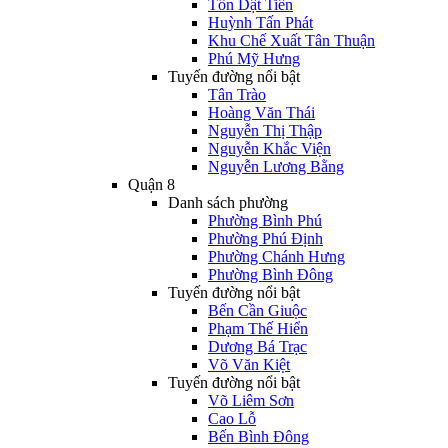
Tôn Dật Tiên
Huỳnh Tấn Phát
Khu Chế Xuất Tân Thuận
Phú Mỹ Hưng
Tuyến đường nổi bật
Tân Trào
Hoàng Văn Thái
Nguyễn Thị Thập
Nguyễn Khắc Viện
Nguyễn Lương Bằng
Quận 8
Danh sách phường
Phường Bình Phú
Phường Phú Định
Phường Chánh Hưng
Phường Bình Đông
Tuyến đường nổi bật
Bến Cần Giuộc
Phạm Thế Hiển
Dương Bá Trạc
Võ Văn Kiệt
Tuyến đường nổi bật
Võ Liêm Sơn
Cao Lỗ
Bến Bình Đông