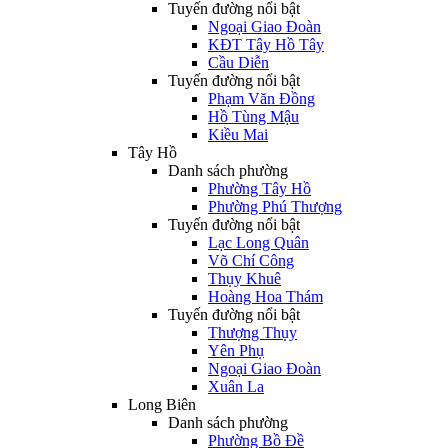
Tuyến đường nổi bật
Ngoại Giao Đoàn
KĐT Tây Hồ Tây
Cầu Diễn
Tuyến đường nổi bật
Phạm Văn Đồng
Hồ Tùng Mậu
Kiều Mai
Tây Hồ
Danh sách phường
Phường Tây Hồ
Phường Phú Thượng
Tuyến đường nổi bật
Lạc Long Quân
Võ Chí Công
Thụy Khuê
Hoàng Hoa Thám
Tuyến đường nổi bật
Thượng Thụy
Yên Phụ
Ngoại Giao Đoàn
Xuân La
Long Biên
Danh sách phường
Phường Bồ Đề