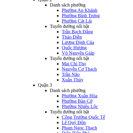
Danh sách phường
Phường An Khánh
Phường Bình Trưng
Phường Cát Lái
Tuyến đường nổi bật
Trần Bạch Đằng
Thảo Điền
Lương Định Của
Quốc Hương
Võ Nguyên Giáp
Tuyến đường nổi bật
Mai Chí Thọ
Nguyễn Cơ Thạch
Trần Não
Xuân Thủy
Quận 3
Danh sách phường
Phường Xuân Hòa
Phường Bàn Cờ
Phường Nhiêu Lộc
Tuyến đường nổi bật
Công Trường Quốc Tế
Lê Quý Đôn
Phạm Ngọc Thạch