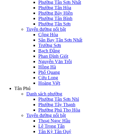
Phường Tân Sơn Nhất
Phường Tân Hòa
Phường Bảy Hiền
Phường Tân Bình
Phường Tân Sơn
Tuyến đường nổi bật
Cộng Hòa
Sân Bay Tân Sơn Nhất
Trường Sơn
Bạch Đằng
Phan Đình Giót
Nguyễn Văn Trỗi
Hồng Hà
Phổ Quang
Cửu Long
Hoàng Việt
Tân Phú
Danh sách phường
Phường Tân Sơn Nhì
Phường Tây Thạnh
Phường Phú Thọ Hòa
Tuyến đường nổi bật
Thoại Ngọc Hầu
Lê Trọng Tấn
Tân Kỳ Tân Quý