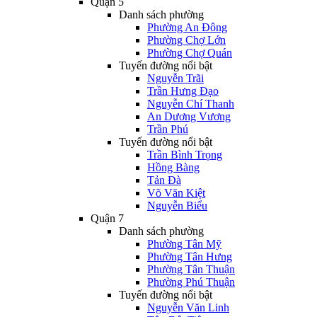
Quận 5
Danh sách phường
Phường An Đông
Phường Chợ Lớn
Phường Chợ Quán
Tuyến đường nổi bật
Nguyễn Trãi
Trần Hưng Đạo
Nguyễn Chí Thanh
An Dương Vương
Trần Phú
Tuyến đường nổi bật
Trần Bình Trọng
Hồng Bàng
Tản Đà
Võ Văn Kiệt
Nguyễn Biểu
Quận 7
Danh sách phường
Phường Tân Mỹ
Phường Tân Hưng
Phường Tân Thuận
Phường Phú Thuận
Tuyến đường nổi bật
Nguyễn Văn Linh