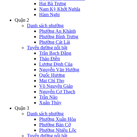
Hai Bà Trưng
Nam Kỳ Khởi Nghĩa
Hàm Nghi
Quận 2
Danh sách phường
Phường An Khánh
Phường Bình Trưng
Phường Cát Lái
Tuyến đường nổi bật
Trần Bạch Đằng
Thảo Điền
Lương Định Của
Nguyễn Văn Hưởng
Quốc Hương
Mai Chí Thọ
Võ Nguyên Giáp
Nguyễn Cơ Thạch
Trần Não
Xuân Thủy
Quận 3
Danh sách phường
Phường Xuân Hòa
Phường Bàn Cờ
Phường Nhiêu Lộc
Tuyến đường nổi bật