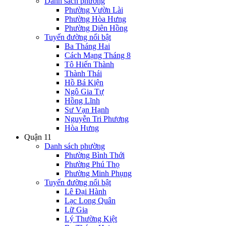
Danh sách phường
Phường Vườn Lài
Phường Hòa Hưng
Phường Diên Hồng
Tuyến đường nổi bật
Ba Tháng Hai
Cách Mạng Tháng 8
Tô Hiến Thành
Thành Thái
Hồ Bá Kiện
Ngô Gia Tự
Hồng Lĩnh
Sư Vạn Hạnh
Nguyễn Tri Phương
Hòa Hưng
Quận 11
Danh sách phường
Phường Bình Thới
Phường Phú Thọ
Phường Minh Phụng
Tuyến đường nổi bật
Lê Đại Hành
Lạc Long Quân
Lữ Gia
Lý Thường Kiệt