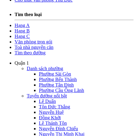
Tìm theo loại
Hạng A
Hạng B
Hạng C
Văn phòng trọn gói
Toà nhà nguyên căn
Tìm theo đường
Quận 1
Danh sách phường
Phường Sài Gòn
Phường Bến Thành
Phường Tân Định
Phường Cầu Ông Lãnh
Tuyến đường nổi bật
Lê Duẩn
Tôn Đức Thắng
Nguyễn Huệ
Đồng Khởi
Lê Thánh Tôn
Nguyễn Đình Chiểu
Nguyễn Thị Minh Khai