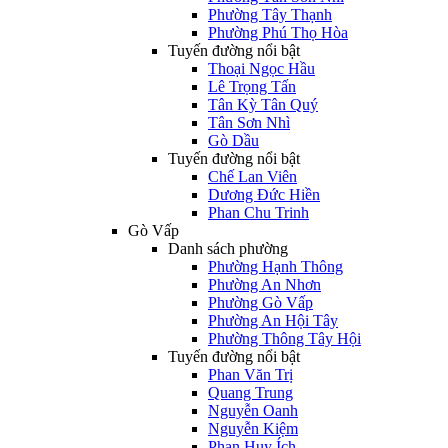
Phường Tây Thạnh
Phường Phú Thọ Hòa
Tuyến đường nổi bật
Thoại Ngọc Hầu
Lê Trọng Tấn
Tân Kỳ Tân Quý
Tân Sơn Nhì
Gò Dầu
Tuyến đường nổi bật
Chế Lan Viên
Dương Đức Hiền
Phan Chu Trinh
Gò Vấp
Danh sách phường
Phường Hạnh Thông
Phường An Nhơn
Phường Gò Vấp
Phường An Hội Tây
Phường Thông Tây Hội
Tuyến đường nổi bật
Phan Văn Trị
Quang Trung
Nguyễn Oanh
Nguyễn Kiệm
Phan Huy Ích