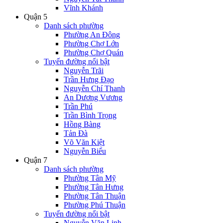
Vĩnh Khánh
Quận 5
Danh sách phường
Phường An Đông
Phường Chợ Lớn
Phường Chợ Quán
Tuyến đường nổi bật
Nguyễn Trãi
Trần Hưng Đạo
Nguyễn Chí Thanh
An Dương Vương
Trần Phú
Trần Bình Trọng
Hồng Bàng
Tản Đà
Võ Văn Kiệt
Nguyễn Biểu
Quận 7
Danh sách phường
Phường Tân Mỹ
Phường Tân Hưng
Phường Tân Thuận
Phường Phú Thuận
Tuyến đường nổi bật
Nguyễn Văn Linh