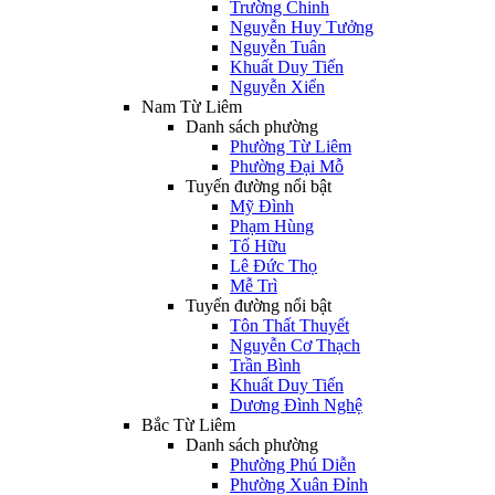
Trường Chinh
Nguyễn Huy Tưởng
Nguyễn Tuân
Khuất Duy Tiến
Nguyễn Xiển
Nam Từ Liêm
Danh sách phường
Phường Từ Liêm
Phường Đại Mỗ
Tuyến đường nổi bật
Mỹ Đình
Phạm Hùng
Tố Hữu
Lê Đức Thọ
Mễ Trì
Tuyến đường nổi bật
Tôn Thất Thuyết
Nguyễn Cơ Thạch
Trần Bình
Khuất Duy Tiến
Dương Đình Nghệ
Bắc Từ Liêm
Danh sách phường
Phường Phú Diễn
Phường Xuân Đỉnh