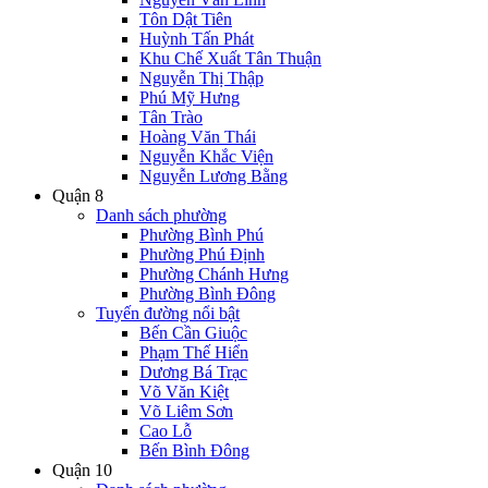
Tôn Dật Tiên
Huỳnh Tấn Phát
Khu Chế Xuất Tân Thuận
Nguyễn Thị Thập
Phú Mỹ Hưng
Tân Trào
Hoàng Văn Thái
Nguyễn Khắc Viện
Nguyễn Lương Bằng
Quận 8
Danh sách phường
Phường Bình Phú
Phường Phú Định
Phường Chánh Hưng
Phường Bình Đông
Tuyến đường nổi bật
Bến Cần Giuộc
Phạm Thế Hiển
Dương Bá Trạc
Võ Văn Kiệt
Võ Liêm Sơn
Cao Lỗ
Bến Bình Đông
Quận 10