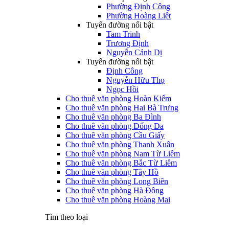
Phường Định Công
Phường Hoàng Liệt
Tuyến đường nổi bật
Tam Trinh
Trương Định
Nguyễn Cảnh Dị
Tuyến đường nổi bật
Định Công
Nguyễn Hữu Thọ
Ngọc Hồi
Cho thuê văn phòng Hoàn Kiếm
Cho thuê văn phòng Hai Bà Trưng
Cho thuê văn phòng Ba Đình
Cho thuê văn phòng Đống Đa
Cho thuê văn phòng Cầu Giấy
Cho thuê văn phòng Thanh Xuân
Cho thuê văn phòng Nam Từ Liêm
Cho thuê văn phòng Bắc Từ Liêm
Cho thuê văn phòng Tây Hồ
Cho thuê văn phòng Long Biên
Cho thuê văn phòng Hà Đông
Cho thuê văn phòng Hoàng Mai
Tìm theo loại