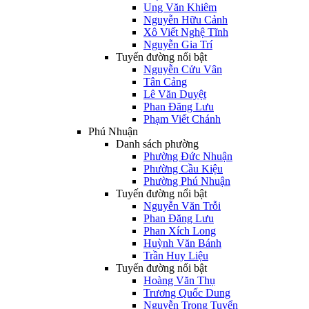
Ung Văn Khiêm
Nguyễn Hữu Cảnh
Xô Viết Nghệ Tĩnh
Nguyễn Gia Trí
Tuyến đường nổi bật
Nguyễn Cửu Vân
Tân Cảng
Lê Văn Duyệt
Phan Đăng Lưu
Phạm Viết Chánh
Phú Nhuận
Danh sách phường
Phường Đức Nhuận
Phường Cầu Kiệu
Phường Phú Nhuận
Tuyến đường nổi bật
Nguyễn Văn Trỗi
Phan Đăng Lưu
Phan Xích Long
Huỳnh Văn Bánh
Trần Huy Liệu
Tuyến đường nổi bật
Hoàng Văn Thụ
Trương Quốc Dung
Nguyễn Trọng Tuyển