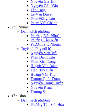
Nguyễn Gia Trí
Nguyễn Cửu Vân
Tân Cảng
Lê Văn Duyệt
Phan Đăng Lưu
Phạm Viết Chánh
Phú Nhuận
Danh sách phường
Phường Đức Nhuận
Phường Cầu Kiệu
Phường Phú Nhuận
Tuyến đường nổi bật
Nguyễn Văn Trỗi
Phan Đăng Lưu
Phan Xích Long
Huỳnh Văn Bánh
Trần Huy Liệu
Hoàng Văn Thụ
Trương Quốc Dung
Nguyễn Trọng Tuyển
Nguyễn Kiệm
Trường Sa
Tân Bình
Danh sách phường
Phường Tân Sơn Hòa