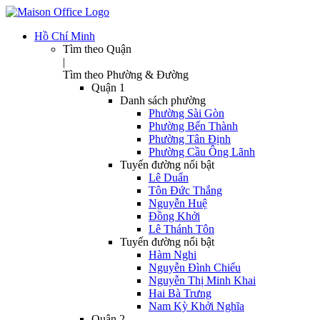
Hồ Chí Minh
Tìm theo Quận
|
Tìm theo Phường & Đường
Quận 1
Danh sách phường
Phường Sài Gòn
Phường Bến Thành
Phường Tân Định
Phường Cầu Ông Lãnh
Tuyến đường nổi bật
Lê Duẩn
Tôn Đức Thắng
Nguyễn Huệ
Đồng Khởi
Lê Thánh Tôn
Tuyến đường nổi bật
Hàm Nghi
Nguyễn Đình Chiểu
Nguyễn Thị Minh Khai
Hai Bà Trưng
Nam Kỳ Khởi Nghĩa
Quận 2