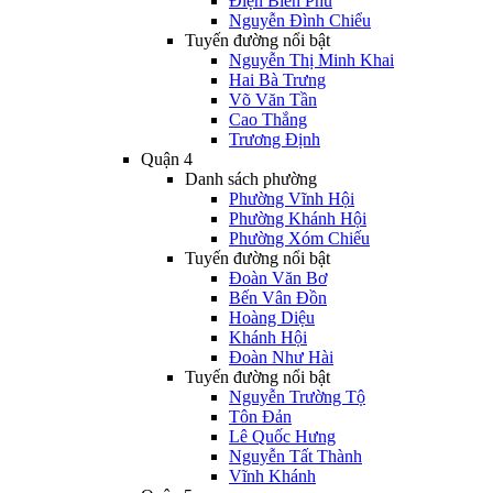
Điện Biên Phủ
Nguyễn Đình Chiểu
Tuyến đường nổi bật
Nguyễn Thị Minh Khai
Hai Bà Trưng
Võ Văn Tần
Cao Thắng
Trương Định
Quận 4
Danh sách phường
Phường Vĩnh Hội
Phường Khánh Hội
Phường Xóm Chiếu
Tuyến đường nổi bật
Đoàn Văn Bơ
Bến Vân Đồn
Hoàng Diệu
Khánh Hội
Đoàn Như Hài
Tuyến đường nổi bật
Nguyễn Trường Tộ
Tôn Đản
Lê Quốc Hưng
Nguyễn Tất Thành
Vĩnh Khánh