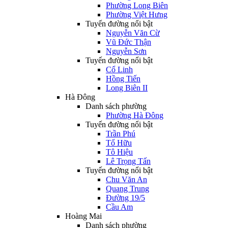
Phường Long Biên
Phường Việt Hưng
Tuyến đường nổi bật
Nguyễn Văn Cừ
Vũ Đức Thận
Nguyễn Sơn
Tuyến đường nổi bật
Cổ Linh
Hồng Tiến
Long Biên II
Hà Đông
Danh sách phường
Phường Hà Đông
Tuyến đường nổi bật
Trần Phú
Tố Hữu
Tô Hiệu
Lê Trọng Tấn
Tuyến đường nổi bật
Chu Văn An
Quang Trung
Đường 19/5
Cầu Am
Hoàng Mai
Danh sách phường