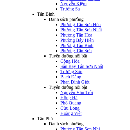
Nguyễn Kiệm
Trường Sa
Tân Bình
Danh sách phường
Phường Tân Sơn Hòa
Phường Tân Sơn Nhất
Phường Tân Hòa
Phường Bảy Hiền
Phường Tân Bình
Phường Tân Sơn
Tuyến đường nổi bật
Cộng Hòa
Sân Bay Tân Sơn Nhất
Trường Sơn
Bạch Đằng
Phan Đình Giót
Tuyến đường nổi bật
Nguyễn Văn Trỗi
Hồng Hà
Phổ Quang
Cửu Long
Hoàng Việt
Tân Phú
Danh sách phường
Phường Tân Sơn Nhì