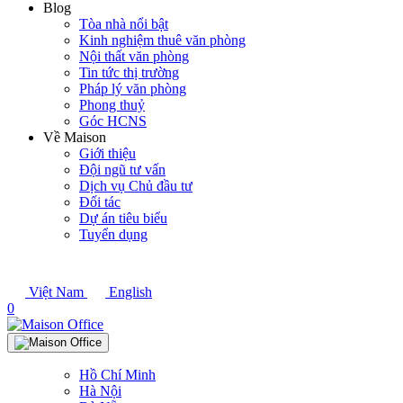
Blog
Tòa nhà nổi bật
Kinh nghiệm thuê văn phòng
Nội thất văn phòng
Tin tức thị trường
Pháp lý văn phòng
Phong thuỷ
Góc HCNS
Về Maison
Giới thiệu
Đội ngũ tư vấn
Dịch vụ Chủ đầu tư
Đối tác
Dự án tiêu biểu
Tuyển dụng
Việt Nam
English
0
Hồ Chí Minh
Hà Nội