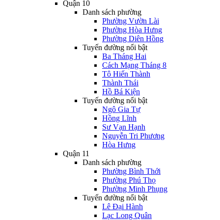
Quận 10
Danh sách phường
Phường Vườn Lài
Phường Hòa Hưng
Phường Diên Hồng
Tuyến đường nổi bật
Ba Tháng Hai
Cách Mạng Tháng 8
Tô Hiến Thành
Thành Thái
Hồ Bá Kiện
Tuyến đường nổi bật
Ngô Gia Tự
Hồng Lĩnh
Sư Vạn Hạnh
Nguyễn Tri Phương
Hòa Hưng
Quận 11
Danh sách phường
Phường Bình Thới
Phường Phú Thọ
Phường Minh Phụng
Tuyến đường nổi bật
Lê Đại Hành
Lạc Long Quân