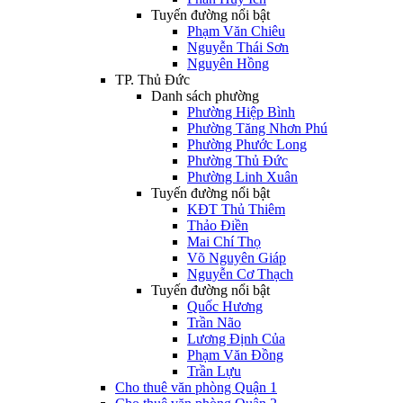
Tuyến đường nổi bật
Phạm Văn Chiêu
Nguyễn Thái Sơn
Nguyên Hồng
TP. Thủ Đức
Danh sách phường
Phường Hiệp Bình
Phường Tăng Nhơn Phú
Phường Phước Long
Phường Thủ Đức
Phường Linh Xuân
Tuyến đường nổi bật
KĐT Thủ Thiêm
Thảo Điền
Mai Chí Thọ
Võ Nguyên Giáp
Nguyễn Cơ Thạch
Tuyến đường nổi bật
Quốc Hương
Trần Não
Lương Định Của
Phạm Văn Đồng
Trần Lựu
Cho thuê văn phòng Quận 1