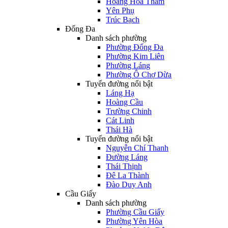
Hoàng Hoa Thám
Yên Phụ
Trúc Bạch
Đống Đa
Danh sách phường
Phường Đống Đa
Phường Kim Liên
Phường Láng
Phường Ô Chợ Dừa
Tuyến đường nổi bật
Láng Hạ
Hoàng Cầu
Trường Chinh
Cát Linh
Thái Hà
Tuyến đường nổi bật
Nguyễn Chí Thanh
Đường Láng
Thái Thịnh
Đê La Thành
Đào Duy Anh
Cầu Giấy
Danh sách phường
Phường Cầu Giấy
Phường Yên Hòa