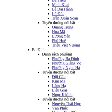
Bà Triệu
Minh Khai
Lê Đại Hành
Lò Đúc
Trần Xuân Soạn
Tuyến đường nổi bật
Quang Trung
Hòa Mã
Lương Yên
Phố Huế
Triệu Việt Vương
Ba Đình
Danh sách phường
Phường Ba Đình
Phường Giảng Võ
Phường Ngọc Hà
Tuyến đường nổi bật
Đội Cấn
Kim Mã
Láng Hạ
Liễu Giai
Ngọc Khánh
Tuyến đường nổi bật
Nguyễn Thái Học
Vạn Phúc