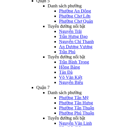
Quận 5
Danh sách phường
Phường An Đông
Phường Chợ Lớn
Phường Chợ Quán
Tuyến đường nổi bật
Nguyễn Trãi
Trần Hưng Đạo
Nguyễn Chí Thanh
An Dương Vương
Trần Phú
Tuyến đường nổi bật
Trần Bình Trọng
Hồng Bàng
Tản Đà
Võ Văn Kiệt
Nguyễn Biểu
Quận 7
Danh sách phường
Phường Tân Mỹ
Phường Tân Hưng
Phường Tân Thuận
Phường Phú Thuận
Tuyến đường nổi bật
Nguyễn Văn Linh