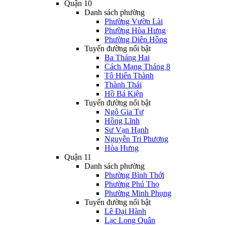
Quận 10
Danh sách phường
Phường Vườn Lài
Phường Hòa Hưng
Phường Diên Hồng
Tuyến đường nổi bật
Ba Tháng Hai
Cách Mạng Tháng 8
Tô Hiến Thành
Thành Thái
Hồ Bá Kiện
Tuyến đường nổi bật
Ngô Gia Tự
Hồng Lĩnh
Sư Vạn Hạnh
Nguyễn Tri Phương
Hòa Hưng
Quận 11
Danh sách phường
Phường Bình Thới
Phường Phú Thọ
Phường Minh Phụng
Tuyến đường nổi bật
Lê Đại Hành
Lạc Long Quân