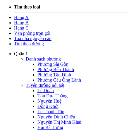
Tìm theo loại
Hạng A
Hạng B
Hạng C
Văn phòng trọn gói
Toà nhà nguyên căn
Tìm theo đường
Quận 1
Danh sách phường
Phường Sài Gòn
Phường Bến Thành
Phường Tân Định
Phường Cầu Ông Lãnh
Tuyến đường nổi bật
Lê Duẩn
Tôn Đức Thắng
Nguyễn Huệ
Đồng Khởi
Lê Thánh Tôn
Nguyễn Đình Chiểu
Nguyễn Thị Minh Khai
Hai Bà Trưng