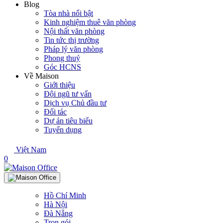
Blog
Tòa nhà nổi bật
Kinh nghiệm thuê văn phòng
Nội thất văn phòng
Tin tức thị trường
Pháp lý văn phòng
Phong thuỷ
Góc HCNS
Về Maison
Giới thiệu
Đội ngũ tư vấn
Dịch vụ Chủ đầu tư
Đối tác
Dự án tiêu biểu
Tuyển dụng
Việt Nam
0
Hồ Chí Minh
Hà Nội
Đà Nẵng
Trọn gói