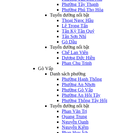
Phường Tây Thạnh
Phường Phú Thọ Hòa
Tuyến đường nổi bật
Thoại Ngọc Hầu
Lê Trọng Tấn
Tân Kỳ Tân Quý
Tân Sơn Nhì
Gò Dầu
Tuyến đường nổi bật
Chế Lan Viên
Dương Đức Hiền
Phan Chu Trinh
Gò Vấp
Danh sách phường
Phường Hạnh Thông
Phường An Nhơn
Phường Gò Vấp
Phường An Hội Tây
Phường Thông Tây Hội
Tuyến đường nổi bật
Phan Văn Trị
Quang Trung
Nguyễn Oanh
Nguyễn Kiệm
Phan Huy Ích