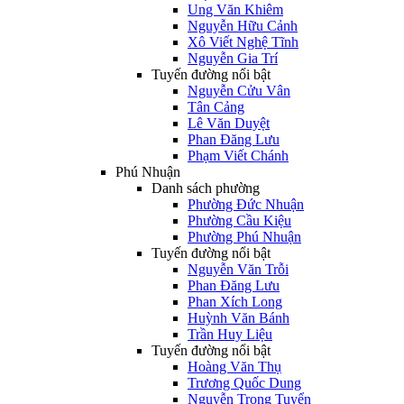
Ung Văn Khiêm
Nguyễn Hữu Cảnh
Xô Viết Nghệ Tĩnh
Nguyễn Gia Trí
Tuyến đường nổi bật
Nguyễn Cửu Vân
Tân Cảng
Lê Văn Duyệt
Phan Đăng Lưu
Phạm Viết Chánh
Phú Nhuận
Danh sách phường
Phường Đức Nhuận
Phường Cầu Kiệu
Phường Phú Nhuận
Tuyến đường nổi bật
Nguyễn Văn Trỗi
Phan Đăng Lưu
Phan Xích Long
Huỳnh Văn Bánh
Trần Huy Liệu
Tuyến đường nổi bật
Hoàng Văn Thụ
Trương Quốc Dung
Nguyễn Trọng Tuyển