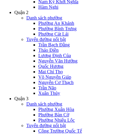
Nam Kỳ Khởi Nghĩa
Hàm Nghi
Quận 2
Danh sách phường
Phường An Khánh
Phường Bình Trưng
Phường Cát Lái
Tuyến đường nổi bật
Trần Bạch Đằng
Thảo Điền
Lương Định Của
Nguyễn Văn Hưởng
Quốc Hương
Mai Chí Thọ
Võ Nguyên Giáp
Nguyễn Cơ Thạch
Trần Não
Xuân Thủy
Quận 3
Danh sách phường
Phường Xuân Hòa
Phường Bàn Cờ
Phường Nhiêu Lộc
Tuyến đường nổi bật
Công Trường Quốc Tế