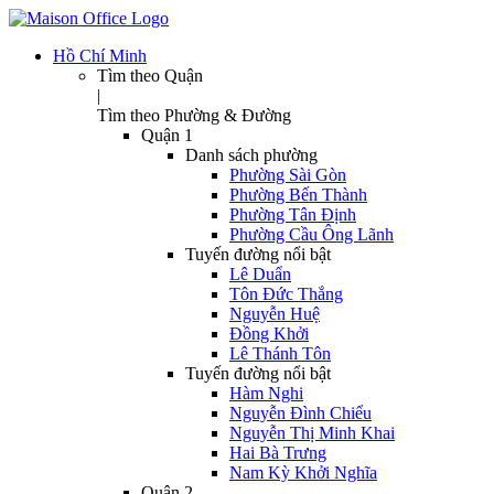
Hồ Chí Minh
Tìm theo Quận
|
Tìm theo Phường & Đường
Quận 1
Danh sách phường
Phường Sài Gòn
Phường Bến Thành
Phường Tân Định
Phường Cầu Ông Lãnh
Tuyến đường nổi bật
Lê Duẩn
Tôn Đức Thắng
Nguyễn Huệ
Đồng Khởi
Lê Thánh Tôn
Tuyến đường nổi bật
Hàm Nghi
Nguyễn Đình Chiểu
Nguyễn Thị Minh Khai
Hai Bà Trưng
Nam Kỳ Khởi Nghĩa
Quận 2