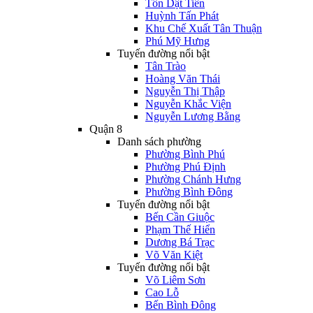
Tôn Dật Tiên
Huỳnh Tấn Phát
Khu Chế Xuất Tân Thuận
Phú Mỹ Hưng
Tuyến đường nổi bật
Tân Trào
Hoàng Văn Thái
Nguyễn Thị Thập
Nguyễn Khắc Viện
Nguyễn Lương Bằng
Quận 8
Danh sách phường
Phường Bình Phú
Phường Phú Định
Phường Chánh Hưng
Phường Bình Đông
Tuyến đường nổi bật
Bến Cần Giuộc
Phạm Thế Hiển
Dương Bá Trạc
Võ Văn Kiệt
Tuyến đường nổi bật
Võ Liêm Sơn
Cao Lỗ
Bến Bình Đông