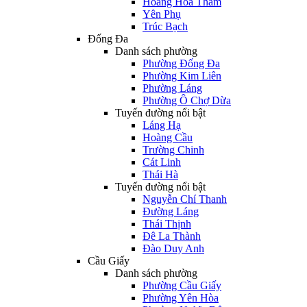
Hoàng Hoa Thám
Yên Phụ
Trúc Bạch
Đống Đa
Danh sách phường
Phường Đống Đa
Phường Kim Liên
Phường Láng
Phường Ô Chợ Dừa
Tuyến đường nổi bật
Láng Hạ
Hoàng Cầu
Trường Chinh
Cát Linh
Thái Hà
Tuyến đường nổi bật
Nguyễn Chí Thanh
Đường Láng
Thái Thịnh
Đê La Thành
Đào Duy Anh
Cầu Giấy
Danh sách phường
Phường Cầu Giấy
Phường Yên Hòa