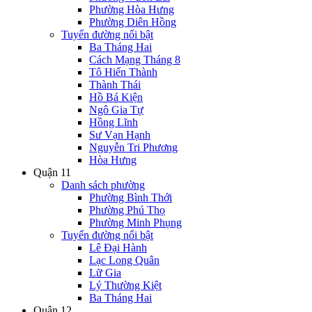
Phường Hòa Hưng
Phường Diên Hồng
Tuyến đường nổi bật
Ba Tháng Hai
Cách Mạng Tháng 8
Tô Hiến Thành
Thành Thái
Hồ Bá Kiện
Ngô Gia Tự
Hồng Lĩnh
Sư Vạn Hạnh
Nguyễn Tri Phương
Hòa Hưng
Quận 11
Danh sách phường
Phường Bình Thới
Phường Phú Thọ
Phường Minh Phụng
Tuyến đường nổi bật
Lê Đại Hành
Lạc Long Quân
Lữ Gia
Lý Thường Kiệt
Ba Tháng Hai
Quận 12