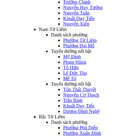
Trường Chinh
Nguyễn Huy Tưởng
Nguyễn Tuân
Khuất Duy Tiến
Nguyễn Xiển
Nam Từ Liêm
Danh sách phường
Phường Từ Liêm
Phường Đại Mỗ
Tuyến đường nổi bật
Mỹ Đình
Phạm Hùng
Tố Hữu
Lê Đức Thọ
Mễ Trì
Tuyến đường nổi bật
Tôn Thất Thuyết
Nguyễn Cơ Thạch
Trần Bình
Khuất Duy Tiến
Dương Đình Nghệ
Bắc Từ Liêm
Danh sách phường
Phường Phú Diễn
Phường Xuân Đỉnh