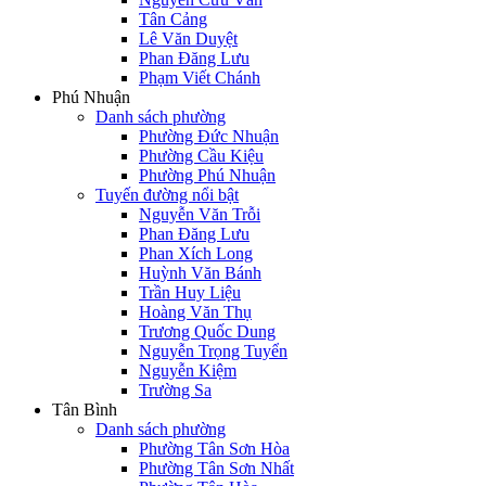
Tân Cảng
Lê Văn Duyệt
Phan Đăng Lưu
Phạm Viết Chánh
Phú Nhuận
Danh sách phường
Phường Đức Nhuận
Phường Cầu Kiệu
Phường Phú Nhuận
Tuyến đường nổi bật
Nguyễn Văn Trỗi
Phan Đăng Lưu
Phan Xích Long
Huỳnh Văn Bánh
Trần Huy Liệu
Hoàng Văn Thụ
Trương Quốc Dung
Nguyễn Trọng Tuyển
Nguyễn Kiệm
Trường Sa
Tân Bình
Danh sách phường
Phường Tân Sơn Hòa
Phường Tân Sơn Nhất