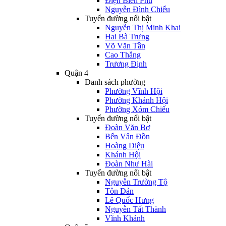
Điện Biên Phủ
Nguyễn Đình Chiểu
Tuyến đường nổi bật
Nguyễn Thị Minh Khai
Hai Bà Trưng
Võ Văn Tần
Cao Thắng
Trương Định
Quận 4
Danh sách phường
Phường Vĩnh Hội
Phường Khánh Hội
Phường Xóm Chiếu
Tuyến đường nổi bật
Đoàn Văn Bơ
Bến Vân Đồn
Hoàng Diệu
Khánh Hội
Đoàn Như Hài
Tuyến đường nổi bật
Nguyễn Trường Tộ
Tôn Đản
Lê Quốc Hưng
Nguyễn Tất Thành
Vĩnh Khánh