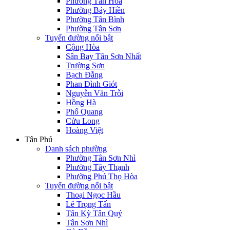
Phường Tân Hòa
Phường Bảy Hiền
Phường Tân Bình
Phường Tân Sơn
Tuyến đường nổi bật
Cộng Hòa
Sân Bay Tân Sơn Nhất
Trường Sơn
Bạch Đằng
Phan Đình Giót
Nguyễn Văn Trỗi
Hồng Hà
Phổ Quang
Cửu Long
Hoàng Việt
Tân Phú
Danh sách phường
Phường Tân Sơn Nhì
Phường Tây Thạnh
Phường Phú Thọ Hòa
Tuyến đường nổi bật
Thoại Ngọc Hầu
Lê Trọng Tấn
Tân Kỳ Tân Quý
Tân Sơn Nhì