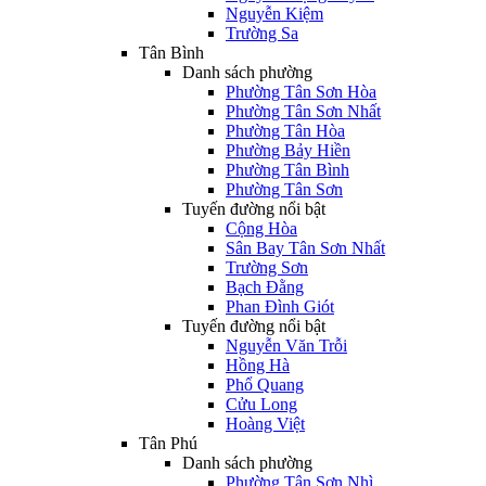
Nguyễn Kiệm
Trường Sa
Tân Bình
Danh sách phường
Phường Tân Sơn Hòa
Phường Tân Sơn Nhất
Phường Tân Hòa
Phường Bảy Hiền
Phường Tân Bình
Phường Tân Sơn
Tuyến đường nổi bật
Cộng Hòa
Sân Bay Tân Sơn Nhất
Trường Sơn
Bạch Đằng
Phan Đình Giót
Tuyến đường nổi bật
Nguyễn Văn Trỗi
Hồng Hà
Phổ Quang
Cửu Long
Hoàng Việt
Tân Phú
Danh sách phường
Phường Tân Sơn Nhì