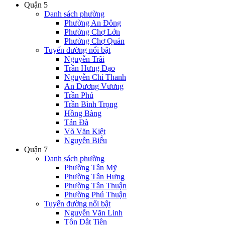
Quận 5
Danh sách phường
Phường An Đông
Phường Chợ Lớn
Phường Chợ Quán
Tuyến đường nổi bật
Nguyễn Trãi
Trần Hưng Đạo
Nguyễn Chí Thanh
An Dương Vương
Trần Phú
Trần Bình Trọng
Hồng Bàng
Tản Đà
Võ Văn Kiệt
Nguyễn Biểu
Quận 7
Danh sách phường
Phường Tân Mỹ
Phường Tân Hưng
Phường Tân Thuận
Phường Phú Thuận
Tuyến đường nổi bật
Nguyễn Văn Linh
Tôn Dật Tiên