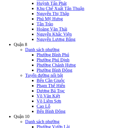
Huỳnh Tấn Phát
Khu Chế Xuất Tân Thuận
Nguyễn Thị Thập
Phú Mỹ Hưng
Tân Trào
Hoàng Văn Thái
Nguyễn Khắc Viện
Nguyễn Lương Bằng
Quận 8
Danh sách phường
Phường Bình Phú
Phường Phú Định
Phường Chánh Hưng
Phường Bình Đông
Tuyến đường nổi bật
Bến Cần Giuộc
Phạm Thế Hiển
Dương Bá Trạc
Võ Văn Kiệt
Võ Liêm Sơn
Cao Lỗ
Bến Bình Đông
Quận 10
Danh sách phường
Phường Vườn Lài