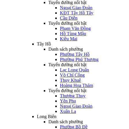
Tuyến đường nổi bật
Ngoại Giao Đoàn
KĐT Tây Hồ Tây
Cầu Diễn
Tuyến đường nổi bật
Phạm Văn Đồng
Hồ Tùng Mậu
Kiều Mai
Tây Hồ
Danh sách phường
Phường Tây Hồ
Phường Phú Thượng
Tuyến đường nổi bật
Lạc Long Quân
Võ Chí Công
Thụy Khuê
Hoàng Hoa Thám
Tuyến đường nổi bật
Thượng Thụy
Yên Phụ
Ngoại Giao Đoàn
Xuân La
Long Biên
Danh sách phường
Phường Bồ Đề