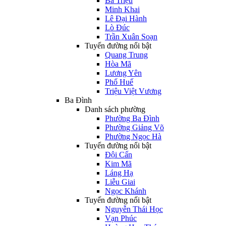
Bà Triệu
Minh Khai
Lê Đại Hành
Lò Đúc
Trần Xuân Soạn
Tuyến đường nổi bật
Quang Trung
Hòa Mã
Lương Yên
Phố Huế
Triệu Việt Vương
Ba Đình
Danh sách phường
Phường Ba Đình
Phường Giảng Võ
Phường Ngọc Hà
Tuyến đường nổi bật
Đội Cấn
Kim Mã
Láng Hạ
Liễu Giai
Ngọc Khánh
Tuyến đường nổi bật
Nguyễn Thái Học
Vạn Phúc