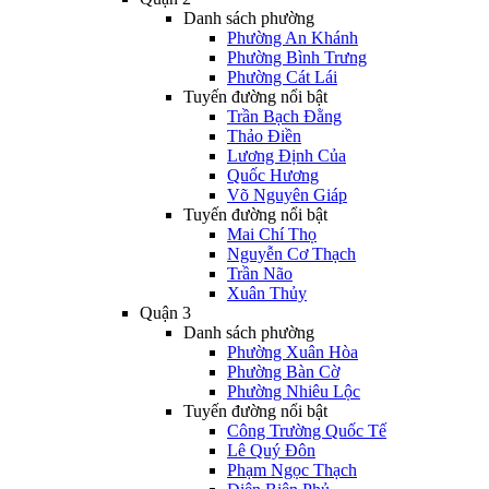
Danh sách phường
Phường An Khánh
Phường Bình Trưng
Phường Cát Lái
Tuyến đường nổi bật
Trần Bạch Đằng
Thảo Điền
Lương Định Của
Quốc Hương
Võ Nguyên Giáp
Tuyến đường nổi bật
Mai Chí Thọ
Nguyễn Cơ Thạch
Trần Não
Xuân Thủy
Quận 3
Danh sách phường
Phường Xuân Hòa
Phường Bàn Cờ
Phường Nhiêu Lộc
Tuyến đường nổi bật
Công Trường Quốc Tế
Lê Quý Đôn
Phạm Ngọc Thạch