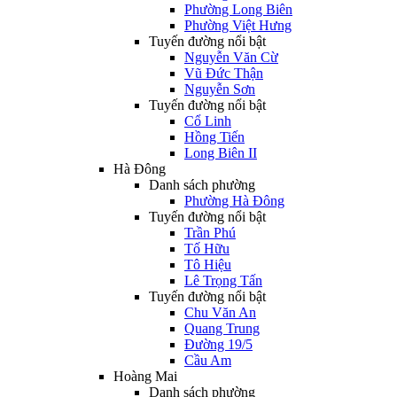
Phường Long Biên
Phường Việt Hưng
Tuyến đường nổi bật
Nguyễn Văn Cừ
Vũ Đức Thận
Nguyễn Sơn
Tuyến đường nổi bật
Cổ Linh
Hồng Tiến
Long Biên II
Hà Đông
Danh sách phường
Phường Hà Đông
Tuyến đường nổi bật
Trần Phú
Tố Hữu
Tô Hiệu
Lê Trọng Tấn
Tuyến đường nổi bật
Chu Văn An
Quang Trung
Đường 19/5
Cầu Am
Hoàng Mai
Danh sách phường