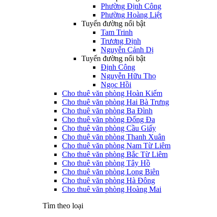
Phường Định Công
Phường Hoàng Liệt
Tuyến đường nổi bật
Tam Trinh
Trương Định
Nguyễn Cảnh Dị
Tuyến đường nổi bật
Định Công
Nguyễn Hữu Thọ
Ngọc Hồi
Cho thuê văn phòng Hoàn Kiếm
Cho thuê văn phòng Hai Bà Trưng
Cho thuê văn phòng Ba Đình
Cho thuê văn phòng Đống Đa
Cho thuê văn phòng Cầu Giấy
Cho thuê văn phòng Thanh Xuân
Cho thuê văn phòng Nam Từ Liêm
Cho thuê văn phòng Bắc Từ Liêm
Cho thuê văn phòng Tây Hồ
Cho thuê văn phòng Long Biên
Cho thuê văn phòng Hà Đông
Cho thuê văn phòng Hoàng Mai
Tìm theo loại