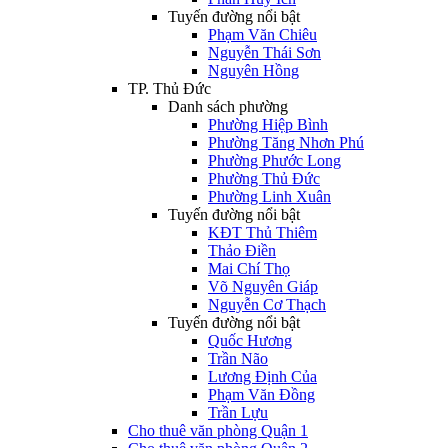
Tuyến đường nổi bật
Phạm Văn Chiêu
Nguyễn Thái Sơn
Nguyên Hồng
TP. Thủ Đức
Danh sách phường
Phường Hiệp Bình
Phường Tăng Nhơn Phú
Phường Phước Long
Phường Thủ Đức
Phường Linh Xuân
Tuyến đường nổi bật
KĐT Thủ Thiêm
Thảo Điền
Mai Chí Thọ
Võ Nguyên Giáp
Nguyễn Cơ Thạch
Tuyến đường nổi bật
Quốc Hương
Trần Não
Lương Định Của
Phạm Văn Đồng
Trần Lựu
Cho thuê văn phòng Quận 1