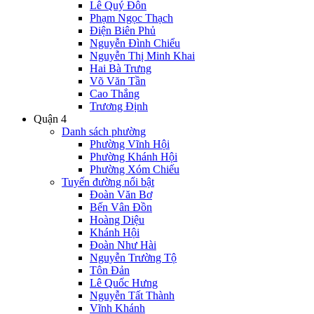
Lê Quý Đôn
Phạm Ngọc Thạch
Điện Biên Phủ
Nguyễn Đình Chiểu
Nguyễn Thị Minh Khai
Hai Bà Trưng
Võ Văn Tần
Cao Thắng
Trương Định
Quận 4
Danh sách phường
Phường Vĩnh Hội
Phường Khánh Hội
Phường Xóm Chiếu
Tuyến đường nổi bật
Đoàn Văn Bơ
Bến Vân Đồn
Hoàng Diệu
Khánh Hội
Đoàn Như Hài
Nguyễn Trường Tộ
Tôn Đản
Lê Quốc Hưng
Nguyễn Tất Thành
Vĩnh Khánh