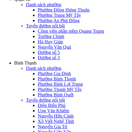
Danh sách phường
Phường Đông Hưng Thuận
Phường Trung Mỹ Tây
Phường An Phú Đông
Tuyến đường nổi bật
Công viên phần mềm Quang Trung
Trường Chinh
Hà Huy Giáp
Nguyễn Văn Quá
Đường số 5
Đường số 3
Bình Thạnh
Danh sách phường
Phường Gia Định
Phường Bình Thạnh
Phường Bình Lợi Trung
Phường Thạnh Mỹ Tây
Phường Bình Quới
Tuyến đường nổi bật
Điện Biên Phủ
Ung Văn Khiêm
Nguyễn Hữu Cảnh
Xô Viết Nghệ Tĩnh
Nguyễn Gia Trí
Nguyễn Cửu Vân