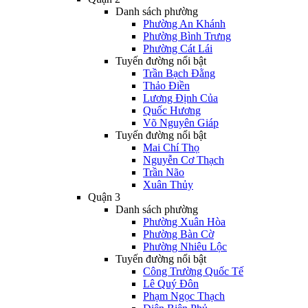
Danh sách phường
Phường An Khánh
Phường Bình Trưng
Phường Cát Lái
Tuyến đường nổi bật
Trần Bạch Đằng
Thảo Điền
Lương Định Của
Quốc Hương
Võ Nguyên Giáp
Tuyến đường nổi bật
Mai Chí Thọ
Nguyễn Cơ Thạch
Trần Não
Xuân Thủy
Quận 3
Danh sách phường
Phường Xuân Hòa
Phường Bàn Cờ
Phường Nhiêu Lộc
Tuyến đường nổi bật
Công Trường Quốc Tế
Lê Quý Đôn
Phạm Ngọc Thạch