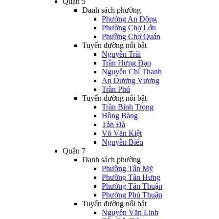
Quận 5
Danh sách phường
Phường An Đông
Phường Chợ Lớn
Phường Chợ Quán
Tuyến đường nổi bật
Nguyễn Trãi
Trần Hưng Đạo
Nguyễn Chí Thanh
An Dương Vương
Trần Phú
Tuyến đường nổi bật
Trần Bình Trọng
Hồng Bàng
Tản Đà
Võ Văn Kiệt
Nguyễn Biểu
Quận 7
Danh sách phường
Phường Tân Mỹ
Phường Tân Hưng
Phường Tân Thuận
Phường Phú Thuận
Tuyến đường nổi bật
Nguyễn Văn Linh