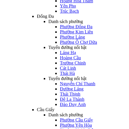
Hoàng Hoa Thám
Yên Phụ
Trúc Bạch
Đống Đa
Danh sách phường
Phường Đống Đa
Phường Kim Liên
Phường Láng
Phường Ô Chợ Dừa
Tuyến đường nổi bật
Láng Hạ
Hoàng Cầu
Trường Chinh
Cát Linh
Thái Hà
Tuyến đường nổi bật
Nguyễn Chí Thanh
Đường Láng
Thái Thịnh
Đê La Thành
Đào Duy Anh
Cầu Giấy
Danh sách phường
Phường Cầu Giấy
Phường Yên Hòa