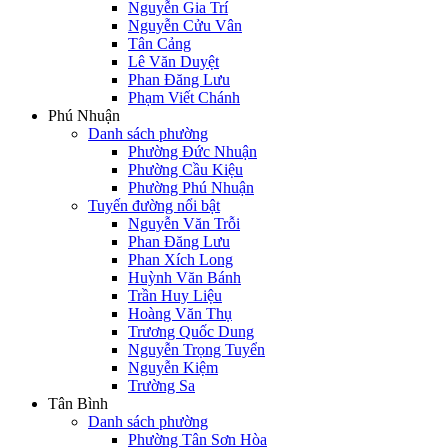
Nguyễn Gia Trí
Nguyễn Cửu Vân
Tân Cảng
Lê Văn Duyệt
Phan Đăng Lưu
Phạm Viết Chánh
Phú Nhuận
Danh sách phường
Phường Đức Nhuận
Phường Cầu Kiệu
Phường Phú Nhuận
Tuyến đường nổi bật
Nguyễn Văn Trỗi
Phan Đăng Lưu
Phan Xích Long
Huỳnh Văn Bánh
Trần Huy Liệu
Hoàng Văn Thụ
Trương Quốc Dung
Nguyễn Trọng Tuyển
Nguyễn Kiệm
Trường Sa
Tân Bình
Danh sách phường
Phường Tân Sơn Hòa