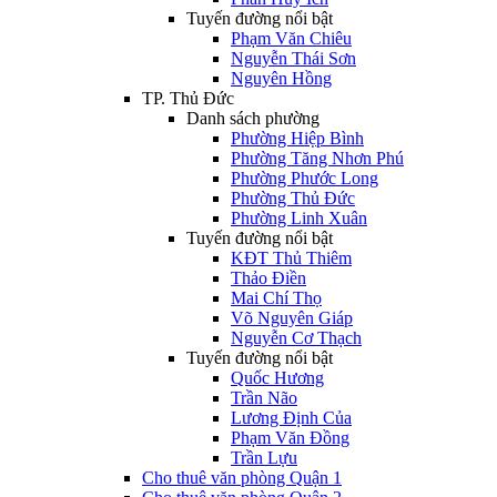
Tuyến đường nổi bật
Phạm Văn Chiêu
Nguyễn Thái Sơn
Nguyên Hồng
TP. Thủ Đức
Danh sách phường
Phường Hiệp Bình
Phường Tăng Nhơn Phú
Phường Phước Long
Phường Thủ Đức
Phường Linh Xuân
Tuyến đường nổi bật
KĐT Thủ Thiêm
Thảo Điền
Mai Chí Thọ
Võ Nguyên Giáp
Nguyễn Cơ Thạch
Tuyến đường nổi bật
Quốc Hương
Trần Não
Lương Định Của
Phạm Văn Đồng
Trần Lựu
Cho thuê văn phòng Quận 1