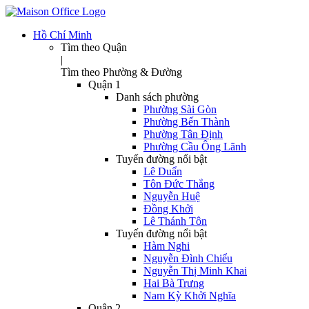
Hồ Chí Minh
Tìm theo Quận
|
Tìm theo Phường & Đường
Quận 1
Danh sách phường
Phường Sài Gòn
Phường Bến Thành
Phường Tân Định
Phường Cầu Ông Lãnh
Tuyến đường nổi bật
Lê Duẩn
Tôn Đức Thắng
Nguyễn Huệ
Đồng Khởi
Lê Thánh Tôn
Tuyến đường nổi bật
Hàm Nghi
Nguyễn Đình Chiểu
Nguyễn Thị Minh Khai
Hai Bà Trưng
Nam Kỳ Khởi Nghĩa
Quận 2