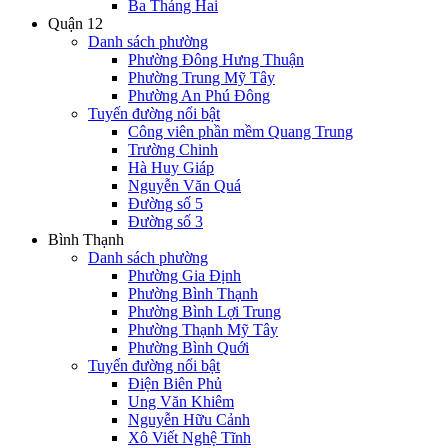
Ba Tháng Hai
Quận 12
Danh sách phường
Phường Đông Hưng Thuận
Phường Trung Mỹ Tây
Phường An Phú Đông
Tuyến đường nổi bật
Công viên phần mềm Quang Trung
Trường Chinh
Hà Huy Giáp
Nguyễn Văn Quá
Đường số 5
Đường số 3
Bình Thạnh
Danh sách phường
Phường Gia Định
Phường Bình Thạnh
Phường Bình Lợi Trung
Phường Thạnh Mỹ Tây
Phường Bình Quới
Tuyến đường nổi bật
Điện Biên Phủ
Ung Văn Khiêm
Nguyễn Hữu Cảnh
Xô Viết Nghệ Tĩnh