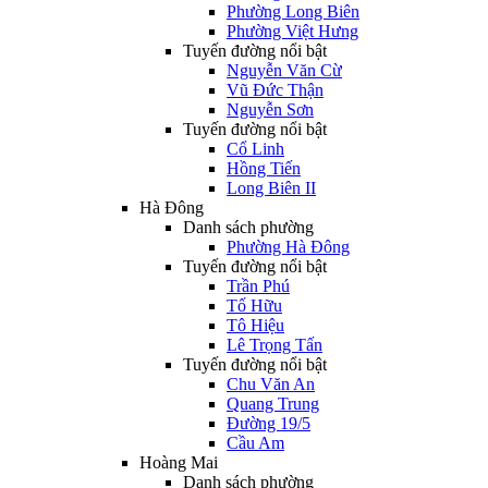
Phường Long Biên
Phường Việt Hưng
Tuyến đường nổi bật
Nguyễn Văn Cừ
Vũ Đức Thận
Nguyễn Sơn
Tuyến đường nổi bật
Cổ Linh
Hồng Tiến
Long Biên II
Hà Đông
Danh sách phường
Phường Hà Đông
Tuyến đường nổi bật
Trần Phú
Tố Hữu
Tô Hiệu
Lê Trọng Tấn
Tuyến đường nổi bật
Chu Văn An
Quang Trung
Đường 19/5
Cầu Am
Hoàng Mai
Danh sách phường