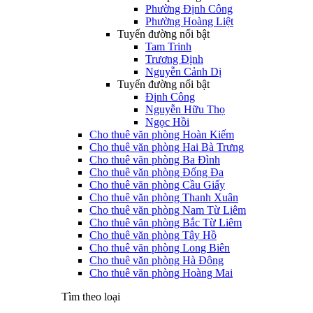
Phường Định Công
Phường Hoàng Liệt
Tuyến đường nổi bật
Tam Trinh
Trương Định
Nguyễn Cảnh Dị
Tuyến đường nổi bật
Định Công
Nguyễn Hữu Thọ
Ngọc Hồi
Cho thuê văn phòng Hoàn Kiếm
Cho thuê văn phòng Hai Bà Trưng
Cho thuê văn phòng Ba Đình
Cho thuê văn phòng Đống Đa
Cho thuê văn phòng Cầu Giấy
Cho thuê văn phòng Thanh Xuân
Cho thuê văn phòng Nam Từ Liêm
Cho thuê văn phòng Bắc Từ Liêm
Cho thuê văn phòng Tây Hồ
Cho thuê văn phòng Long Biên
Cho thuê văn phòng Hà Đông
Cho thuê văn phòng Hoàng Mai
Tìm theo loại