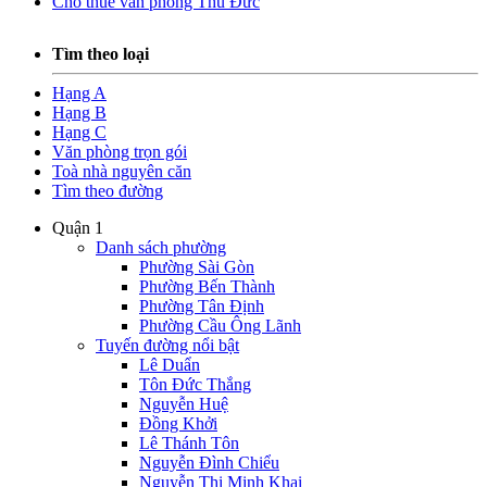
Cho thuê văn phòng Thủ Đức
Tìm theo loại
Hạng A
Hạng B
Hạng C
Văn phòng trọn gói
Toà nhà nguyên căn
Tìm theo đường
Quận 1
Danh sách phường
Phường Sài Gòn
Phường Bến Thành
Phường Tân Định
Phường Cầu Ông Lãnh
Tuyến đường nổi bật
Lê Duẩn
Tôn Đức Thắng
Nguyễn Huệ
Đồng Khởi
Lê Thánh Tôn
Nguyễn Đình Chiểu
Nguyễn Thị Minh Khai