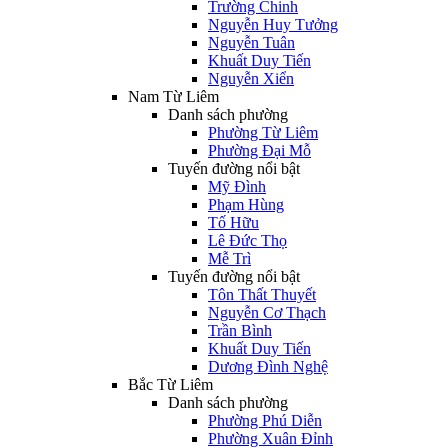
Trường Chinh
Nguyễn Huy Tưởng
Nguyễn Tuân
Khuất Duy Tiến
Nguyễn Xiển
Nam Từ Liêm
Danh sách phường
Phường Từ Liêm
Phường Đại Mỗ
Tuyến đường nổi bật
Mỹ Đình
Phạm Hùng
Tố Hữu
Lê Đức Thọ
Mễ Trì
Tuyến đường nổi bật
Tôn Thất Thuyết
Nguyễn Cơ Thạch
Trần Bình
Khuất Duy Tiến
Dương Đình Nghệ
Bắc Từ Liêm
Danh sách phường
Phường Phú Diễn
Phường Xuân Đỉnh