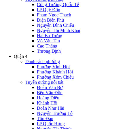
Công Trường Quốc Tế
Lê Quý Đôn
Phạm Ngọc Thạch
Điện Biên Phủ
Nguyễn Đình Chiểu
Nguyễn Thị Minh Khai
Hai Bà Trưng
Võ Văn Tần
Cao Thắng
Trương Định
Quận 4
Danh sách phường
Phường Vĩnh Hội
Phường Khánh Hội
Phường Xóm Chiếu
Tuyến đường nổi bật
Đoàn Văn Bơ
Bến Vân Đồn
Hoàng Diệu
Khánh Hội
Đoàn Như Hài
Nguyễn Trường Tộ
Tôn Đản
Lê Quốc Hưng
Nguyễn Tất Thành