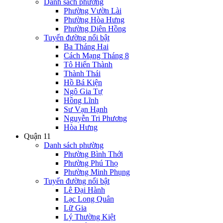
Danh sách phường
Phường Vườn Lài
Phường Hòa Hưng
Phường Diên Hồng
Tuyến đường nổi bật
Ba Tháng Hai
Cách Mạng Tháng 8
Tô Hiến Thành
Thành Thái
Hồ Bá Kiện
Ngô Gia Tự
Hồng Lĩnh
Sư Vạn Hạnh
Nguyễn Tri Phương
Hòa Hưng
Quận 11
Danh sách phường
Phường Bình Thới
Phường Phú Thọ
Phường Minh Phụng
Tuyến đường nổi bật
Lê Đại Hành
Lạc Long Quân
Lữ Gia
Lý Thường Kiệt