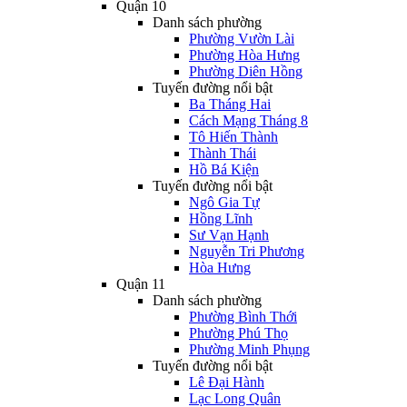
Quận 10
Danh sách phường
Phường Vườn Lài
Phường Hòa Hưng
Phường Diên Hồng
Tuyến đường nổi bật
Ba Tháng Hai
Cách Mạng Tháng 8
Tô Hiến Thành
Thành Thái
Hồ Bá Kiện
Tuyến đường nổi bật
Ngô Gia Tự
Hồng Lĩnh
Sư Vạn Hạnh
Nguyễn Tri Phương
Hòa Hưng
Quận 11
Danh sách phường
Phường Bình Thới
Phường Phú Thọ
Phường Minh Phụng
Tuyến đường nổi bật
Lê Đại Hành
Lạc Long Quân