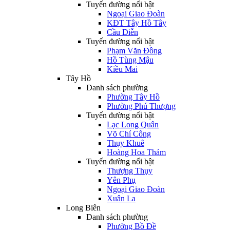
Tuyến đường nổi bật
Ngoại Giao Đoàn
KĐT Tây Hồ Tây
Cầu Diễn
Tuyến đường nổi bật
Phạm Văn Đồng
Hồ Tùng Mậu
Kiều Mai
Tây Hồ
Danh sách phường
Phường Tây Hồ
Phường Phú Thượng
Tuyến đường nổi bật
Lạc Long Quân
Võ Chí Công
Thụy Khuê
Hoàng Hoa Thám
Tuyến đường nổi bật
Thượng Thụy
Yên Phụ
Ngoại Giao Đoàn
Xuân La
Long Biên
Danh sách phường
Phường Bồ Đề