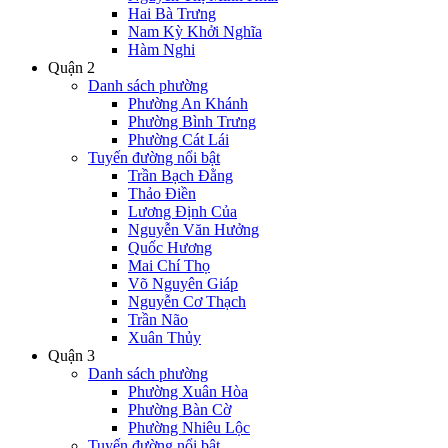
Hai Bà Trưng
Nam Kỳ Khởi Nghĩa
Hàm Nghi
Quận 2
Danh sách phường
Phường An Khánh
Phường Bình Trưng
Phường Cát Lái
Tuyến đường nổi bật
Trần Bạch Đằng
Thảo Điền
Lương Định Của
Nguyễn Văn Hưởng
Quốc Hương
Mai Chí Thọ
Võ Nguyên Giáp
Nguyễn Cơ Thạch
Trần Não
Xuân Thủy
Quận 3
Danh sách phường
Phường Xuân Hòa
Phường Bàn Cờ
Phường Nhiêu Lộc
Tuyến đường nổi bật