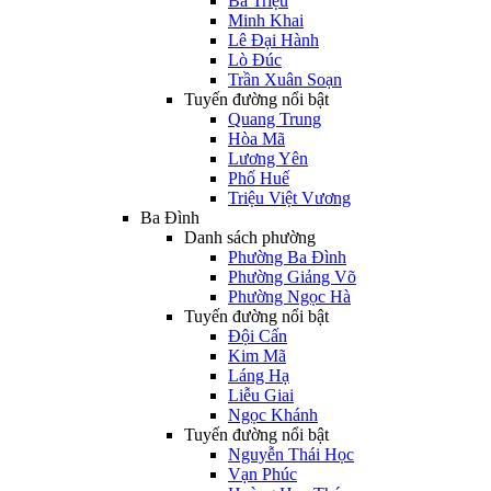
Bà Triệu
Minh Khai
Lê Đại Hành
Lò Đúc
Trần Xuân Soạn
Tuyến đường nổi bật
Quang Trung
Hòa Mã
Lương Yên
Phố Huế
Triệu Việt Vương
Ba Đình
Danh sách phường
Phường Ba Đình
Phường Giảng Võ
Phường Ngọc Hà
Tuyến đường nổi bật
Đội Cấn
Kim Mã
Láng Hạ
Liễu Giai
Ngọc Khánh
Tuyến đường nổi bật
Nguyễn Thái Học
Vạn Phúc