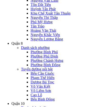
Nguyễn Văn Linh
Tôn Dật Tiên
Huỳnh Tấn Phát
Khu Chế Xuất Tân Thuận
Nguyễn Thị Thập
Phú Mỹ Hưng
Tân Trào
Hoàng Văn Thái
Nguyễn Khắc Viện
Nguyễn Lương Bằng
Quận 8
Danh sách phường
Phường Bình Phú
Phường Phú Định
Phường Chánh Hưng
Phường Bình Đông
Tuyến đường nổi bật
Bến Cần Giuộc
Phạm Thế Hiển
Dương Bá Trạc
Võ Văn Kiệt
Võ Liêm Sơn
Cao Lỗ
Bến Bình Đông
Quận 10