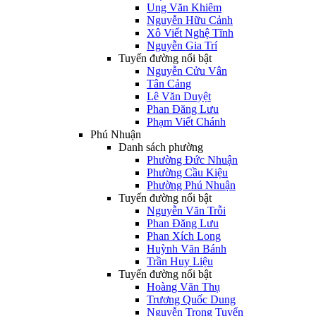
Ung Văn Khiêm
Nguyễn Hữu Cảnh
Xô Viết Nghệ Tĩnh
Nguyễn Gia Trí
Tuyến đường nổi bật
Nguyễn Cửu Vân
Tân Cảng
Lê Văn Duyệt
Phan Đăng Lưu
Phạm Viết Chánh
Phú Nhuận
Danh sách phường
Phường Đức Nhuận
Phường Cầu Kiệu
Phường Phú Nhuận
Tuyến đường nổi bật
Nguyễn Văn Trỗi
Phan Đăng Lưu
Phan Xích Long
Huỳnh Văn Bánh
Trần Huy Liệu
Tuyến đường nổi bật
Hoàng Văn Thụ
Trương Quốc Dung
Nguyễn Trọng Tuyển