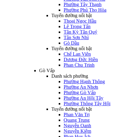
Phường Tây Thạnh
Phường Phú Thọ Hòa
Tuyến đường nổi bật
Thoại Ngọc Hầu
Lê Trọng Tấn
Tân Kỳ Tân Quý
Tân Sơn Nhì
Gò Dầu
Tuyến đường nổi bật
Chế Lan Viên
Dương Đức Hiền
Phan Chu Trinh
Gò Vấp
Danh sách phường
Phường Hạnh Thông
Phường An Nhơn
Phường Gò Vấp
Phường An Hội Tây
Phường Thông Tây Hội
Tuyến đường nổi bật
Phan Văn Trị
Quang Trung
Nguyễn Oanh
Nguyễn Kiệm
Phan Huy Ích