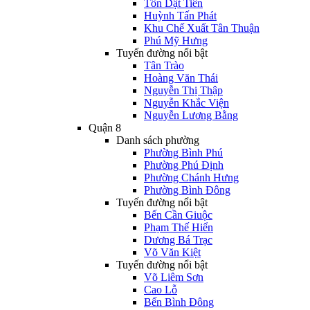
Tôn Dật Tiên
Huỳnh Tấn Phát
Khu Chế Xuất Tân Thuận
Phú Mỹ Hưng
Tuyến đường nổi bật
Tân Trào
Hoàng Văn Thái
Nguyễn Thị Thập
Nguyễn Khắc Viện
Nguyễn Lương Bằng
Quận 8
Danh sách phường
Phường Bình Phú
Phường Phú Định
Phường Chánh Hưng
Phường Bình Đông
Tuyến đường nổi bật
Bến Cần Giuộc
Phạm Thế Hiển
Dương Bá Trạc
Võ Văn Kiệt
Tuyến đường nổi bật
Võ Liêm Sơn
Cao Lỗ
Bến Bình Đông