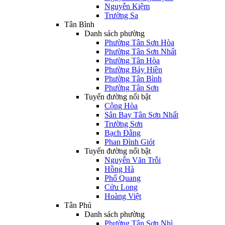
Nguyễn Kiệm
Trường Sa
Tân Bình
Danh sách phường
Phường Tân Sơn Hòa
Phường Tân Sơn Nhất
Phường Tân Hòa
Phường Bảy Hiền
Phường Tân Bình
Phường Tân Sơn
Tuyến đường nổi bật
Cộng Hòa
Sân Bay Tân Sơn Nhất
Trường Sơn
Bạch Đằng
Phan Đình Giót
Tuyến đường nổi bật
Nguyễn Văn Trỗi
Hồng Hà
Phổ Quang
Cửu Long
Hoàng Việt
Tân Phú
Danh sách phường
Phường Tân Sơn Nhì