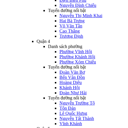
Điện Biên Phủ
Nguyễn Đình Chiểu
Tuyến đường nổi bật
Nguyễn Thị Minh Khai
Hai Bà Trưng
Võ Văn Tần
Cao Thắng
Trương Định
Quận 4
Danh sách phường
Phường Vĩnh Hội
Phường Khánh Hội
Phường Xóm Chiếu
Tuyến đường nổi bật
Đoàn Văn Bơ
Bến Vân Đồn
Hoàng Diệu
Khánh Hội
Đoàn Như Hài
Tuyến đường nổi bật
Nguyễn Trường Tộ
Tôn Đản
Lê Quốc Hưng
Nguyễn Tất Thành
Vĩnh Khánh