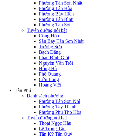
Phường Tân Sơn Nhất
Phường Tân Hòa
Phường Bảy Hiền
Phường Tân Bình
Phường Tân Sơn
Tuyến đường nổi bật
Cộng Hòa
Sân Bay Tân Sơn Nhất
Trường Sơn
Bạch Đằng
Phan Đình Giót
Nguyễn Văn Trỗi
Hồng Hà
Phổ Quang
Cửu Long
Hoàng Việt
Tân Phú
Danh sách phường
Phường Tân Sơn Nhì
Phường Tây Thạnh
Phường Phú Thọ Hòa
Tuyến đường nổi bật
Thoại Ngọc Hầu
Lê Trọng Tấn
Tân Kỳ Tân Quý