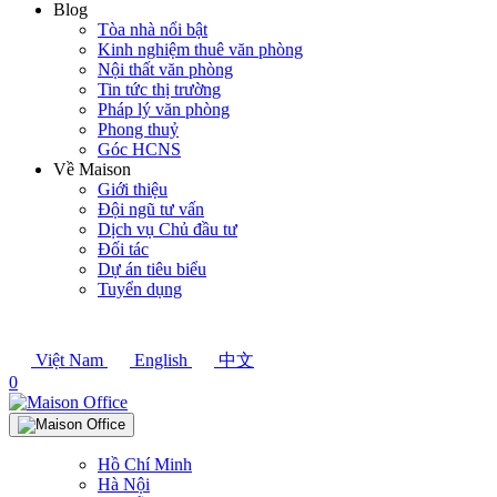
Blog
Tòa nhà nổi bật
Kinh nghiệm thuê văn phòng
Nội thất văn phòng
Tin tức thị trường
Pháp lý văn phòng
Phong thuỷ
Góc HCNS
Về Maison
Giới thiệu
Đội ngũ tư vấn
Dịch vụ Chủ đầu tư
Đối tác
Dự án tiêu biểu
Tuyển dụng
Việt Nam
English
中文
0
Hồ Chí Minh
Hà Nội