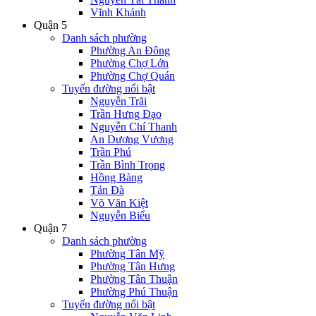
Vĩnh Khánh
Quận 5
Danh sách phường
Phường An Đông
Phường Chợ Lớn
Phường Chợ Quán
Tuyến đường nổi bật
Nguyễn Trãi
Trần Hưng Đạo
Nguyễn Chí Thanh
An Dương Vương
Trần Phú
Trần Bình Trọng
Hồng Bàng
Tản Đà
Võ Văn Kiệt
Nguyễn Biểu
Quận 7
Danh sách phường
Phường Tân Mỹ
Phường Tân Hưng
Phường Tân Thuận
Phường Phú Thuận
Tuyến đường nổi bật