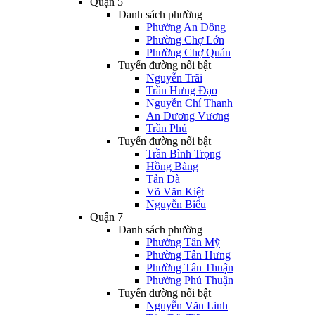
Quận 5
Danh sách phường
Phường An Đông
Phường Chợ Lớn
Phường Chợ Quán
Tuyến đường nổi bật
Nguyễn Trãi
Trần Hưng Đạo
Nguyễn Chí Thanh
An Dương Vương
Trần Phú
Tuyến đường nổi bật
Trần Bình Trọng
Hồng Bàng
Tản Đà
Võ Văn Kiệt
Nguyễn Biểu
Quận 7
Danh sách phường
Phường Tân Mỹ
Phường Tân Hưng
Phường Tân Thuận
Phường Phú Thuận
Tuyến đường nổi bật
Nguyễn Văn Linh