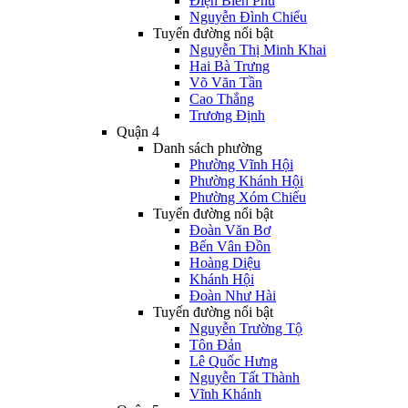
Điện Biên Phủ
Nguyễn Đình Chiểu
Tuyến đường nổi bật
Nguyễn Thị Minh Khai
Hai Bà Trưng
Võ Văn Tần
Cao Thắng
Trương Định
Quận 4
Danh sách phường
Phường Vĩnh Hội
Phường Khánh Hội
Phường Xóm Chiếu
Tuyến đường nổi bật
Đoàn Văn Bơ
Bến Vân Đồn
Hoàng Diệu
Khánh Hội
Đoàn Như Hài
Tuyến đường nổi bật
Nguyễn Trường Tộ
Tôn Đản
Lê Quốc Hưng
Nguyễn Tất Thành
Vĩnh Khánh