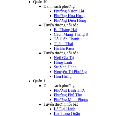
Quận 10
Danh sách phường
Phường Vườn Lài
Phường Hòa Hưng
Phường Diên Hồng
Tuyến đường nổi bật
Ba Tháng Hai
Cách Mạng Tháng 8
Tô Hiến Thành
Thành Thái
Hồ Bá Kiện
Tuyến đường nổi bật
Ngô Gia Tự
Hồng Lĩnh
Sư Vạn Hạnh
Nguyễn Tri Phương
Hòa Hưng
Quận 11
Danh sách phường
Phường Bình Thới
Phường Phú Thọ
Phường Minh Phụng
Tuyến đường nổi bật
Lê Đại Hành
Lạc Long Quân