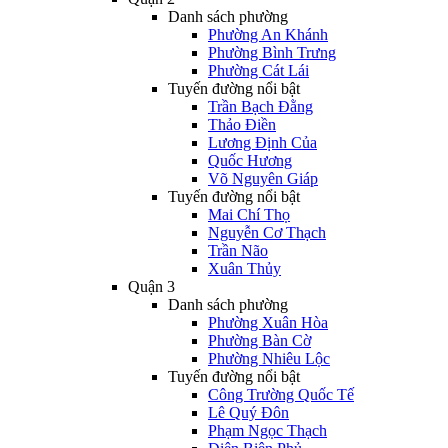
Danh sách phường
Phường An Khánh
Phường Bình Trưng
Phường Cát Lái
Tuyến đường nổi bật
Trần Bạch Đằng
Thảo Điền
Lương Định Của
Quốc Hương
Võ Nguyên Giáp
Tuyến đường nổi bật
Mai Chí Thọ
Nguyễn Cơ Thạch
Trần Não
Xuân Thủy
Quận 3
Danh sách phường
Phường Xuân Hòa
Phường Bàn Cờ
Phường Nhiêu Lộc
Tuyến đường nổi bật
Công Trường Quốc Tế
Lê Quý Đôn
Phạm Ngọc Thạch