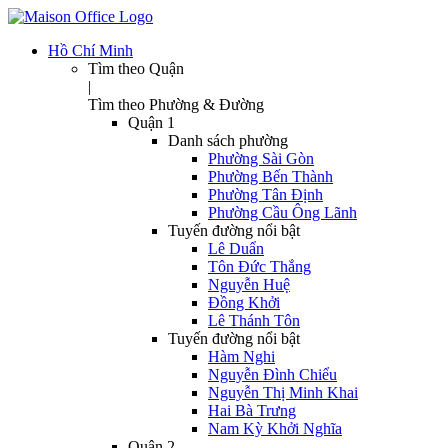
Hồ Chí Minh
Tìm theo Quận
|
Tìm theo Phường & Đường
Quận 1
Danh sách phường
Phường Sài Gòn
Phường Bến Thành
Phường Tân Định
Phường Cầu Ông Lãnh
Tuyến đường nổi bật
Lê Duẩn
Tôn Đức Thắng
Nguyễn Huệ
Đồng Khởi
Lê Thánh Tôn
Tuyến đường nổi bật
Hàm Nghi
Nguyễn Đình Chiểu
Nguyễn Thị Minh Khai
Hai Bà Trưng
Nam Kỳ Khởi Nghĩa
Quận 2