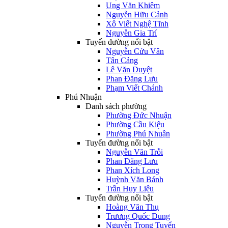
Ung Văn Khiêm
Nguyễn Hữu Cảnh
Xô Viết Nghệ Tĩnh
Nguyễn Gia Trí
Tuyến đường nổi bật
Nguyễn Cửu Vân
Tân Cảng
Lê Văn Duyệt
Phan Đăng Lưu
Phạm Viết Chánh
Phú Nhuận
Danh sách phường
Phường Đức Nhuận
Phường Cầu Kiệu
Phường Phú Nhuận
Tuyến đường nổi bật
Nguyễn Văn Trỗi
Phan Đăng Lưu
Phan Xích Long
Huỳnh Văn Bánh
Trần Huy Liệu
Tuyến đường nổi bật
Hoàng Văn Thụ
Trương Quốc Dung
Nguyễn Trọng Tuyển