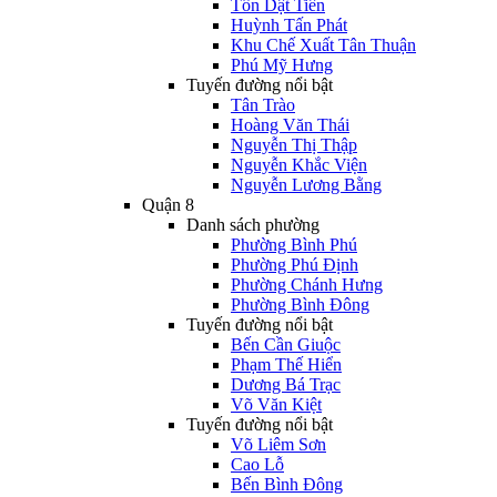
Tôn Dật Tiên
Huỳnh Tấn Phát
Khu Chế Xuất Tân Thuận
Phú Mỹ Hưng
Tuyến đường nổi bật
Tân Trào
Hoàng Văn Thái
Nguyễn Thị Thập
Nguyễn Khắc Viện
Nguyễn Lương Bằng
Quận 8
Danh sách phường
Phường Bình Phú
Phường Phú Định
Phường Chánh Hưng
Phường Bình Đông
Tuyến đường nổi bật
Bến Cần Giuộc
Phạm Thế Hiển
Dương Bá Trạc
Võ Văn Kiệt
Tuyến đường nổi bật
Võ Liêm Sơn
Cao Lỗ
Bến Bình Đông