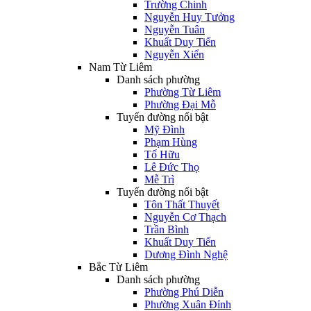
Trường Chinh
Nguyễn Huy Tưởng
Nguyễn Tuân
Khuất Duy Tiến
Nguyễn Xiển
Nam Từ Liêm
Danh sách phường
Phường Từ Liêm
Phường Đại Mỗ
Tuyến đường nổi bật
Mỹ Đình
Phạm Hùng
Tố Hữu
Lê Đức Thọ
Mễ Trì
Tuyến đường nổi bật
Tôn Thất Thuyết
Nguyễn Cơ Thạch
Trần Bình
Khuất Duy Tiến
Dương Đình Nghệ
Bắc Từ Liêm
Danh sách phường
Phường Phú Diễn
Phường Xuân Đỉnh