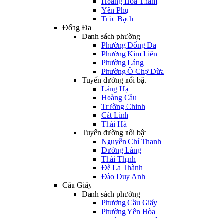
Hoàng Hoa Thám
Yên Phụ
Trúc Bạch
Đống Đa
Danh sách phường
Phường Đống Đa
Phường Kim Liên
Phường Láng
Phường Ô Chợ Dừa
Tuyến đường nổi bật
Láng Hạ
Hoàng Cầu
Trường Chinh
Cát Linh
Thái Hà
Tuyến đường nổi bật
Nguyễn Chí Thanh
Đường Láng
Thái Thịnh
Đê La Thành
Đào Duy Anh
Cầu Giấy
Danh sách phường
Phường Cầu Giấy
Phường Yên Hòa