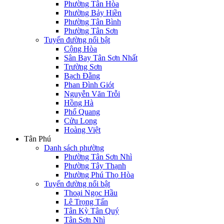
Phường Tân Hòa
Phường Bảy Hiền
Phường Tân Bình
Phường Tân Sơn
Tuyến đường nổi bật
Cộng Hòa
Sân Bay Tân Sơn Nhất
Trường Sơn
Bạch Đằng
Phan Đình Giót
Nguyễn Văn Trỗi
Hồng Hà
Phổ Quang
Cửu Long
Hoàng Việt
Tân Phú
Danh sách phường
Phường Tân Sơn Nhì
Phường Tây Thạnh
Phường Phú Thọ Hòa
Tuyến đường nổi bật
Thoại Ngọc Hầu
Lê Trọng Tấn
Tân Kỳ Tân Quý
Tân Sơn Nhì