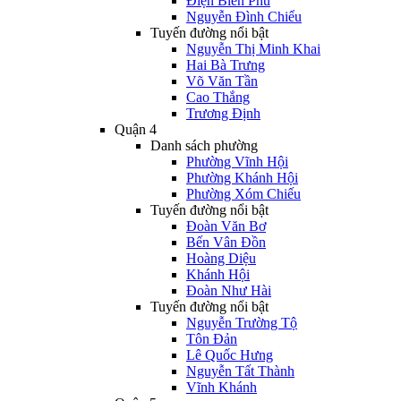
Điện Biên Phủ
Nguyễn Đình Chiểu
Tuyến đường nổi bật
Nguyễn Thị Minh Khai
Hai Bà Trưng
Võ Văn Tần
Cao Thắng
Trương Định
Quận 4
Danh sách phường
Phường Vĩnh Hội
Phường Khánh Hội
Phường Xóm Chiếu
Tuyến đường nổi bật
Đoàn Văn Bơ
Bến Vân Đồn
Hoàng Diệu
Khánh Hội
Đoàn Như Hài
Tuyến đường nổi bật
Nguyễn Trường Tộ
Tôn Đản
Lê Quốc Hưng
Nguyễn Tất Thành
Vĩnh Khánh