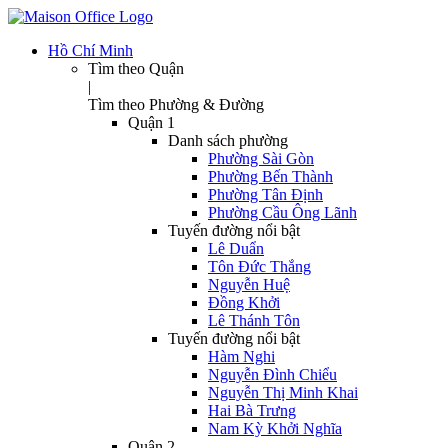
Hồ Chí Minh
Tìm theo Quận
|
Tìm theo Phường & Đường
Quận 1
Danh sách phường
Phường Sài Gòn
Phường Bến Thành
Phường Tân Định
Phường Cầu Ông Lãnh
Tuyến đường nổi bật
Lê Duẩn
Tôn Đức Thắng
Nguyễn Huệ
Đồng Khởi
Lê Thánh Tôn
Tuyến đường nổi bật
Hàm Nghi
Nguyễn Đình Chiểu
Nguyễn Thị Minh Khai
Hai Bà Trưng
Nam Kỳ Khởi Nghĩa
Quận 2