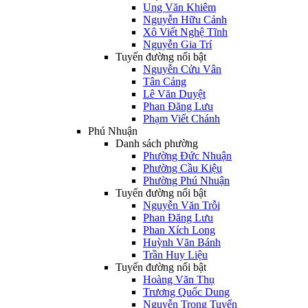
Ung Văn Khiêm
Nguyễn Hữu Cảnh
Xô Viết Nghệ Tĩnh
Nguyễn Gia Trí
Tuyến đường nổi bật
Nguyễn Cửu Vân
Tân Cảng
Lê Văn Duyệt
Phan Đăng Lưu
Phạm Viết Chánh
Phú Nhuận
Danh sách phường
Phường Đức Nhuận
Phường Cầu Kiệu
Phường Phú Nhuận
Tuyến đường nổi bật
Nguyễn Văn Trỗi
Phan Đăng Lưu
Phan Xích Long
Huỳnh Văn Bánh
Trần Huy Liệu
Tuyến đường nổi bật
Hoàng Văn Thụ
Trương Quốc Dung
Nguyễn Trọng Tuyển