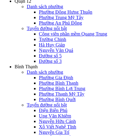
Quận 12
Danh sách phường
Phường Đông Hưng Thuận
Phường Trung Mỹ Tây
Phường An Phú Đông
Tuyến đường nổi bật
Công viên phần mềm Quang Trung
Trường Chinh
Hà Huy Giáp
Nguyễn Văn Quá
Đường số 5
Đường số 3
Bình Thạnh
Danh sách phường
Phường Gia Định
Phường Bình Thạnh
Phường Bình Lợi Trung
Phường Thạnh Mỹ Tây
Phường Bình Quới
Tuyến đường nổi bật
Điện Biên Phủ
Ung Văn Khiêm
Nguyễn Hữu Cảnh
Xô Viết Nghệ Tĩnh
Nguyễn Gia Trí