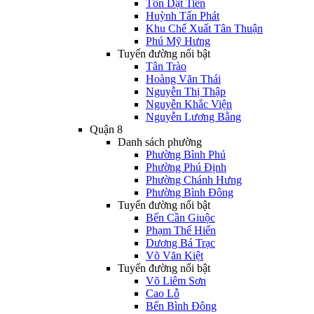
Tôn Dật Tiên
Huỳnh Tấn Phát
Khu Chế Xuất Tân Thuận
Phú Mỹ Hưng
Tuyến đường nổi bật
Tân Trào
Hoàng Văn Thái
Nguyễn Thị Thập
Nguyễn Khắc Viện
Nguyễn Lương Bằng
Quận 8
Danh sách phường
Phường Bình Phú
Phường Phú Định
Phường Chánh Hưng
Phường Bình Đông
Tuyến đường nổi bật
Bến Cần Giuộc
Phạm Thế Hiển
Dương Bá Trạc
Võ Văn Kiệt
Tuyến đường nổi bật
Võ Liêm Sơn
Cao Lỗ
Bến Bình Đông