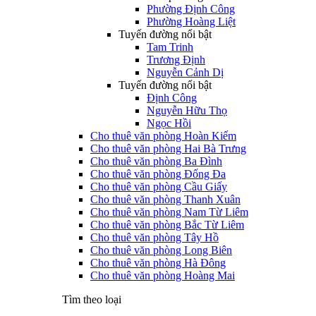
Phường Định Công
Phường Hoàng Liệt
Tuyến đường nổi bật
Tam Trinh
Trương Định
Nguyễn Cảnh Dị
Tuyến đường nổi bật
Định Công
Nguyễn Hữu Thọ
Ngọc Hồi
Cho thuê văn phòng Hoàn Kiếm
Cho thuê văn phòng Hai Bà Trưng
Cho thuê văn phòng Ba Đình
Cho thuê văn phòng Đống Đa
Cho thuê văn phòng Cầu Giấy
Cho thuê văn phòng Thanh Xuân
Cho thuê văn phòng Nam Từ Liêm
Cho thuê văn phòng Bắc Từ Liêm
Cho thuê văn phòng Tây Hồ
Cho thuê văn phòng Long Biên
Cho thuê văn phòng Hà Đông
Cho thuê văn phòng Hoàng Mai
Tìm theo loại