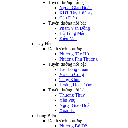
Tuyến đường nổi bật
Ngoại Giao Đoàn
KĐT Tây Hồ Tây
Cầu Diễn
Tuyến đường nổi bật
Phạm Văn Đồng
Hồ Tùng Mậu
Kiều Mai
Tây Hồ
Danh sách phường
Phường Tây Hồ
Phường Phú Thượng
Tuyến đường nổi bật
Lạc Long Quân
Võ Chí Công
Thụy Khuê
Hoàng Hoa Thám
Tuyến đường nổi bật
Thượng Thụy
Yên Phụ
Ngoại Giao Đoàn
Xuân La
Long Biên
Danh sách phường
Phường Bồ Đề