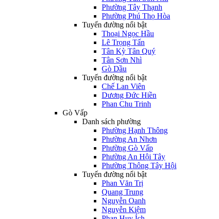
Phường Tây Thạnh
Phường Phú Thọ Hòa
Tuyến đường nổi bật
Thoại Ngọc Hầu
Lê Trọng Tấn
Tân Kỳ Tân Quý
Tân Sơn Nhì
Gò Dầu
Tuyến đường nổi bật
Chế Lan Viên
Dương Đức Hiền
Phan Chu Trinh
Gò Vấp
Danh sách phường
Phường Hạnh Thông
Phường An Nhơn
Phường Gò Vấp
Phường An Hội Tây
Phường Thông Tây Hội
Tuyến đường nổi bật
Phan Văn Trị
Quang Trung
Nguyễn Oanh
Nguyễn Kiệm
Phan Huy Ích