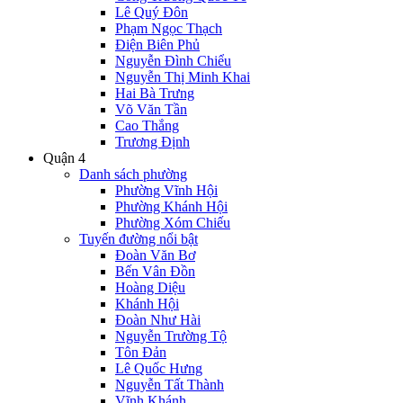
Lê Quý Đôn
Phạm Ngọc Thạch
Điện Biên Phủ
Nguyễn Đình Chiểu
Nguyễn Thị Minh Khai
Hai Bà Trưng
Võ Văn Tần
Cao Thắng
Trương Định
Quận 4
Danh sách phường
Phường Vĩnh Hội
Phường Khánh Hội
Phường Xóm Chiếu
Tuyến đường nổi bật
Đoàn Văn Bơ
Bến Vân Đồn
Hoàng Diệu
Khánh Hội
Đoàn Như Hài
Nguyễn Trường Tộ
Tôn Đản
Lê Quốc Hưng
Nguyễn Tất Thành
Vĩnh Khánh