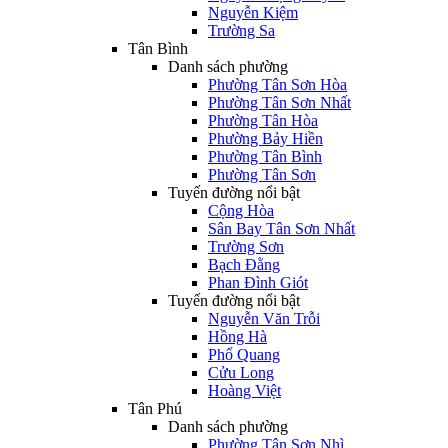
Nguyễn Kiệm
Trường Sa
Tân Bình
Danh sách phường
Phường Tân Sơn Hòa
Phường Tân Sơn Nhất
Phường Tân Hòa
Phường Bảy Hiền
Phường Tân Bình
Phường Tân Sơn
Tuyến đường nổi bật
Cộng Hòa
Sân Bay Tân Sơn Nhất
Trường Sơn
Bạch Đằng
Phan Đình Giót
Tuyến đường nổi bật
Nguyễn Văn Trỗi
Hồng Hà
Phổ Quang
Cửu Long
Hoàng Việt
Tân Phú
Danh sách phường
Phường Tân Sơn Nhì