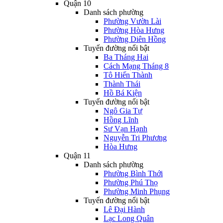
Quận 10
Danh sách phường
Phường Vườn Lài
Phường Hòa Hưng
Phường Diên Hồng
Tuyến đường nổi bật
Ba Tháng Hai
Cách Mạng Tháng 8
Tô Hiến Thành
Thành Thái
Hồ Bá Kiện
Tuyến đường nổi bật
Ngô Gia Tự
Hồng Lĩnh
Sư Vạn Hạnh
Nguyễn Tri Phương
Hòa Hưng
Quận 11
Danh sách phường
Phường Bình Thới
Phường Phú Thọ
Phường Minh Phụng
Tuyến đường nổi bật
Lê Đại Hành
Lạc Long Quân