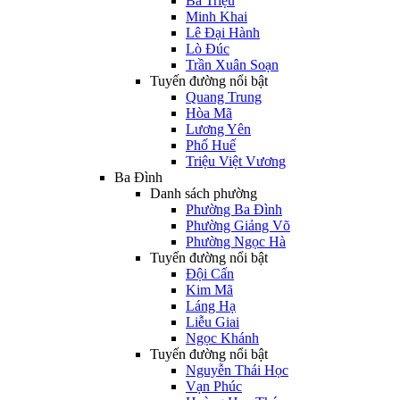
Bà Triệu
Minh Khai
Lê Đại Hành
Lò Đúc
Trần Xuân Soạn
Tuyến đường nổi bật
Quang Trung
Hòa Mã
Lương Yên
Phố Huế
Triệu Việt Vương
Ba Đình
Danh sách phường
Phường Ba Đình
Phường Giảng Võ
Phường Ngọc Hà
Tuyến đường nổi bật
Đội Cấn
Kim Mã
Láng Hạ
Liễu Giai
Ngọc Khánh
Tuyến đường nổi bật
Nguyễn Thái Học
Vạn Phúc