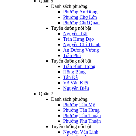
Quận 5
Danh sách phường
Phường An Đông
Phường Chợ Lớn
Phường Chợ Quán
Tuyến đường nổi bật
Nguyễn Trãi
Trần Hưng Đạo
Nguyễn Chí Thanh
An Dương Vương
Trần Phú
Tuyến đường nổi bật
Trần Bình Trọng
Hồng Bàng
Tản Đà
Võ Văn Kiệt
Nguyễn Biểu
Quận 7
Danh sách phường
Phường Tân Mỹ
Phường Tân Hưng
Phường Tân Thuận
Phường Phú Thuận
Tuyến đường nổi bật
Nguyễn Văn Linh