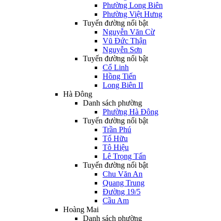
Phường Long Biên
Phường Việt Hưng
Tuyến đường nổi bật
Nguyễn Văn Cừ
Vũ Đức Thận
Nguyễn Sơn
Tuyến đường nổi bật
Cổ Linh
Hồng Tiến
Long Biên II
Hà Đông
Danh sách phường
Phường Hà Đông
Tuyến đường nổi bật
Trần Phú
Tố Hữu
Tô Hiệu
Lê Trọng Tấn
Tuyến đường nổi bật
Chu Văn An
Quang Trung
Đường 19/5
Cầu Am
Hoàng Mai
Danh sách phường