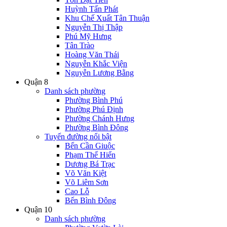
Huỳnh Tấn Phát
Khu Chế Xuất Tân Thuận
Nguyễn Thị Thập
Phú Mỹ Hưng
Tân Trào
Hoàng Văn Thái
Nguyễn Khắc Viện
Nguyễn Lương Bằng
Quận 8
Danh sách phường
Phường Bình Phú
Phường Phú Định
Phường Chánh Hưng
Phường Bình Đông
Tuyến đường nổi bật
Bến Cần Giuộc
Phạm Thế Hiển
Dương Bá Trạc
Võ Văn Kiệt
Võ Liêm Sơn
Cao Lỗ
Bến Bình Đông
Quận 10
Danh sách phường