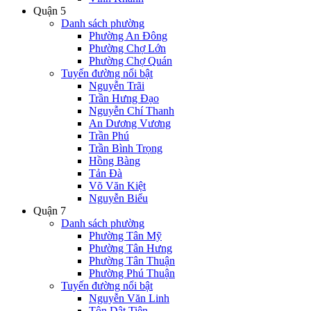
Quận 5
Danh sách phường
Phường An Đông
Phường Chợ Lớn
Phường Chợ Quán
Tuyến đường nổi bật
Nguyễn Trãi
Trần Hưng Đạo
Nguyễn Chí Thanh
An Dương Vương
Trần Phú
Trần Bình Trọng
Hồng Bàng
Tản Đà
Võ Văn Kiệt
Nguyễn Biểu
Quận 7
Danh sách phường
Phường Tân Mỹ
Phường Tân Hưng
Phường Tân Thuận
Phường Phú Thuận
Tuyến đường nổi bật
Nguyễn Văn Linh
Tôn Dật Tiên