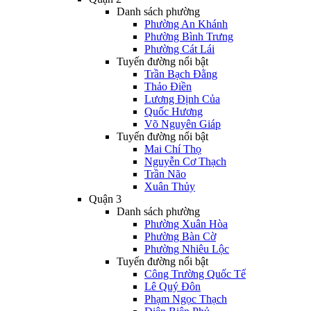
Danh sách phường
Phường An Khánh
Phường Bình Trưng
Phường Cát Lái
Tuyến đường nổi bật
Trần Bạch Đằng
Thảo Điền
Lương Định Của
Quốc Hương
Võ Nguyên Giáp
Tuyến đường nổi bật
Mai Chí Thọ
Nguyễn Cơ Thạch
Trần Não
Xuân Thủy
Quận 3
Danh sách phường
Phường Xuân Hòa
Phường Bàn Cờ
Phường Nhiêu Lộc
Tuyến đường nổi bật
Công Trường Quốc Tế
Lê Quý Đôn
Phạm Ngọc Thạch