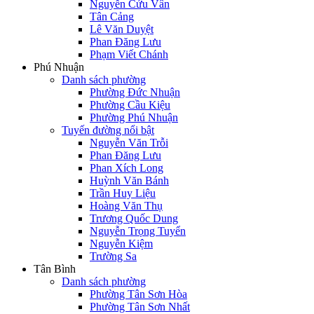
Nguyễn Cửu Vân
Tân Cảng
Lê Văn Duyệt
Phan Đăng Lưu
Phạm Viết Chánh
Phú Nhuận
Danh sách phường
Phường Đức Nhuận
Phường Cầu Kiệu
Phường Phú Nhuận
Tuyến đường nổi bật
Nguyễn Văn Trỗi
Phan Đăng Lưu
Phan Xích Long
Huỳnh Văn Bánh
Trần Huy Liệu
Hoàng Văn Thụ
Trương Quốc Dung
Nguyễn Trọng Tuyển
Nguyễn Kiệm
Trường Sa
Tân Bình
Danh sách phường
Phường Tân Sơn Hòa
Phường Tân Sơn Nhất