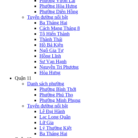
Phường Vườn Lài
Phường Hòa Hưng
Phường Diên Hồng
Tuyến đường nổi bật
Ba Tháng Hai
Cách Mạng Tháng 8
Tô Hiến Thành
Thành Thái
Hồ Bá Kiện
Ngô Gia Tự
Hồng Lĩnh
Sư Vạn Hạnh
Nguyễn Tri Phương
Hòa Hưng
Quận 11
Danh sách phường
Phường Bình Thới
Phường Phú Thọ
Phường Minh Phụng
Tuyến đường nổi bật
Lê Đại Hành
Lạc Long Quân
Lữ Gia
Lý Thường Kiệt
Ba Tháng Hai