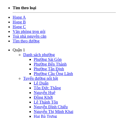
Tìm theo loại
Hạng A
Hạng B
Hạng C
Văn phòng trọn gói
Toà nhà nguyên căn
Tìm theo đường
Quận 1
Danh sách phường
Phường Sài Gòn
Phường Bến Thành
Phường Tân Định
Phường Cầu Ông Lãnh
Tuyến đường nổi bật
Lê Duẩn
Tôn Đức Thắng
Nguyễn Huệ
Đồng Khởi
Lê Thánh Tôn
Nguyễn Đình Chiểu
Nguyễn Thị Minh Khai
Hai Bà Trưng