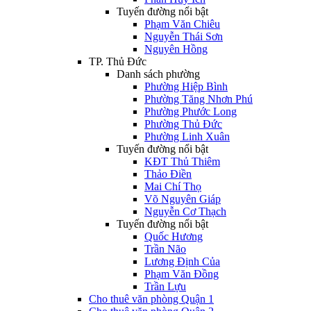
Tuyến đường nổi bật
Phạm Văn Chiêu
Nguyễn Thái Sơn
Nguyên Hồng
TP. Thủ Đức
Danh sách phường
Phường Hiệp Bình
Phường Tăng Nhơn Phú
Phường Phước Long
Phường Thủ Đức
Phường Linh Xuân
Tuyến đường nổi bật
KĐT Thủ Thiêm
Thảo Điền
Mai Chí Thọ
Võ Nguyên Giáp
Nguyễn Cơ Thạch
Tuyến đường nổi bật
Quốc Hương
Trần Não
Lương Định Của
Phạm Văn Đồng
Trần Lựu
Cho thuê văn phòng Quận 1