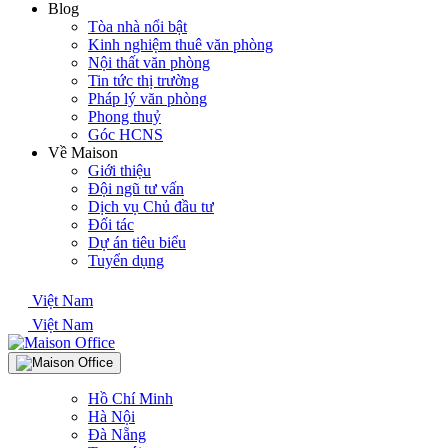
Blog
Tòa nhà nổi bật
Kinh nghiệm thuê văn phòng
Nội thất văn phòng
Tin tức thị trường
Pháp lý văn phòng
Phong thuỷ
Góc HCNS
Về Maison
Giới thiệu
Đội ngũ tư vấn
Dịch vụ Chủ đầu tư
Đối tác
Dự án tiêu biểu
Tuyển dụng
Việt Nam
Việt Nam
Hồ Chí Minh
Hà Nội
Đà Nẵng