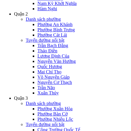
Nam Kỳ Khởi Nghĩa
Hàm Nghi
Quận 2
Danh sách phường
Phường An Khánh
Phường Bình Trưng
Phường Cát Lái
Tuyến đường nổi bật
Trần Bạch Đằng
Thảo Điền
Lương Định Của
Nguyễn Văn Hưởng
Quốc Hương
Mai Chí Thọ
Võ Nguyên Giáp
Nguyễn Cơ Thạch
Trần Não
Xuân Thủy
Quận 3
Danh sách phường
Phường Xuân Hòa
Phường Bàn Cờ
Phường Nhiêu Lộc
Tuyến đường nổi bật
Công Trường Quốc Tế