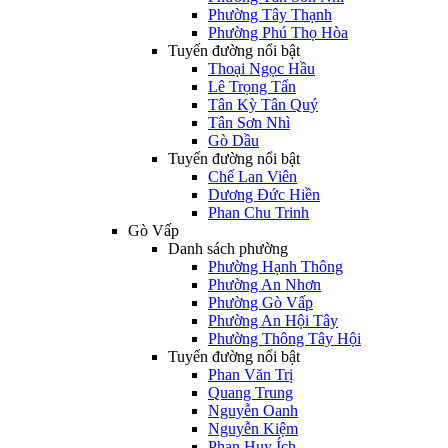
Phường Tây Thạnh
Phường Phú Thọ Hòa
Tuyến đường nổi bật
Thoại Ngọc Hầu
Lê Trọng Tấn
Tân Kỳ Tân Quý
Tân Sơn Nhì
Gò Dầu
Tuyến đường nổi bật
Chế Lan Viên
Dương Đức Hiền
Phan Chu Trinh
Gò Vấp
Danh sách phường
Phường Hạnh Thông
Phường An Nhơn
Phường Gò Vấp
Phường An Hội Tây
Phường Thông Tây Hội
Tuyến đường nổi bật
Phan Văn Trị
Quang Trung
Nguyễn Oanh
Nguyễn Kiệm
Phan Huy Ích