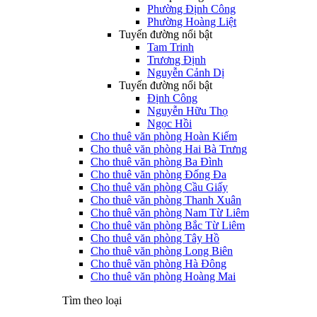
Phường Định Công
Phường Hoàng Liệt
Tuyến đường nổi bật
Tam Trinh
Trương Định
Nguyễn Cảnh Dị
Tuyến đường nổi bật
Định Công
Nguyễn Hữu Thọ
Ngọc Hồi
Cho thuê văn phòng Hoàn Kiếm
Cho thuê văn phòng Hai Bà Trưng
Cho thuê văn phòng Ba Đình
Cho thuê văn phòng Đống Đa
Cho thuê văn phòng Cầu Giấy
Cho thuê văn phòng Thanh Xuân
Cho thuê văn phòng Nam Từ Liêm
Cho thuê văn phòng Bắc Từ Liêm
Cho thuê văn phòng Tây Hồ
Cho thuê văn phòng Long Biên
Cho thuê văn phòng Hà Đông
Cho thuê văn phòng Hoàng Mai
Tìm theo loại