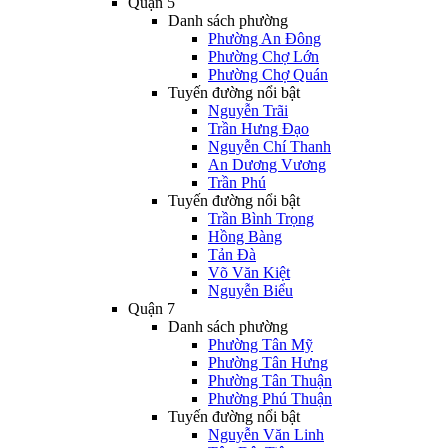
Quận 5
Danh sách phường
Phường An Đông
Phường Chợ Lớn
Phường Chợ Quán
Tuyến đường nổi bật
Nguyễn Trãi
Trần Hưng Đạo
Nguyễn Chí Thanh
An Dương Vương
Trần Phú
Tuyến đường nổi bật
Trần Bình Trọng
Hồng Bàng
Tản Đà
Võ Văn Kiệt
Nguyễn Biểu
Quận 7
Danh sách phường
Phường Tân Mỹ
Phường Tân Hưng
Phường Tân Thuận
Phường Phú Thuận
Tuyến đường nổi bật
Nguyễn Văn Linh