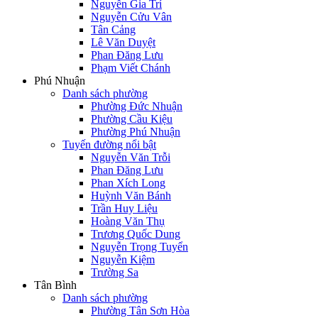
Nguyễn Gia Trí
Nguyễn Cửu Vân
Tân Cảng
Lê Văn Duyệt
Phan Đăng Lưu
Phạm Viết Chánh
Phú Nhuận
Danh sách phường
Phường Đức Nhuận
Phường Cầu Kiệu
Phường Phú Nhuận
Tuyến đường nổi bật
Nguyễn Văn Trỗi
Phan Đăng Lưu
Phan Xích Long
Huỳnh Văn Bánh
Trần Huy Liệu
Hoàng Văn Thụ
Trương Quốc Dung
Nguyễn Trọng Tuyển
Nguyễn Kiệm
Trường Sa
Tân Bình
Danh sách phường
Phường Tân Sơn Hòa