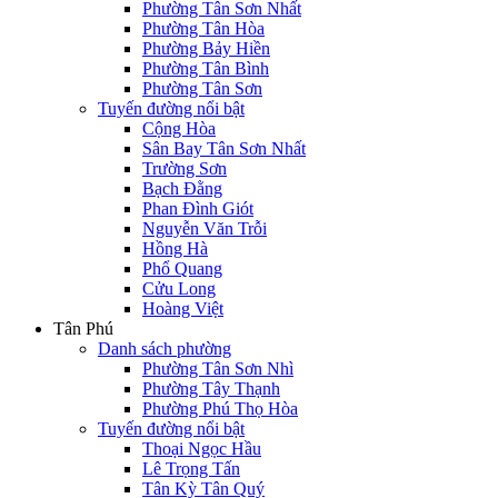
Phường Tân Sơn Nhất
Phường Tân Hòa
Phường Bảy Hiền
Phường Tân Bình
Phường Tân Sơn
Tuyến đường nổi bật
Cộng Hòa
Sân Bay Tân Sơn Nhất
Trường Sơn
Bạch Đằng
Phan Đình Giót
Nguyễn Văn Trỗi
Hồng Hà
Phổ Quang
Cửu Long
Hoàng Việt
Tân Phú
Danh sách phường
Phường Tân Sơn Nhì
Phường Tây Thạnh
Phường Phú Thọ Hòa
Tuyến đường nổi bật
Thoại Ngọc Hầu
Lê Trọng Tấn
Tân Kỳ Tân Quý