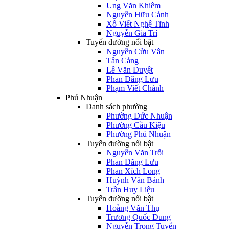
Ung Văn Khiêm
Nguyễn Hữu Cảnh
Xô Viết Nghệ Tĩnh
Nguyễn Gia Trí
Tuyến đường nổi bật
Nguyễn Cửu Vân
Tân Cảng
Lê Văn Duyệt
Phan Đăng Lưu
Phạm Viết Chánh
Phú Nhuận
Danh sách phường
Phường Đức Nhuận
Phường Cầu Kiệu
Phường Phú Nhuận
Tuyến đường nổi bật
Nguyễn Văn Trỗi
Phan Đăng Lưu
Phan Xích Long
Huỳnh Văn Bánh
Trần Huy Liệu
Tuyến đường nổi bật
Hoàng Văn Thụ
Trương Quốc Dung
Nguyễn Trọng Tuyển