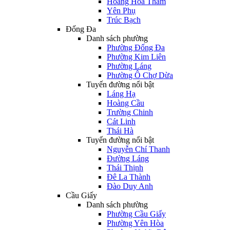
Hoàng Hoa Thám
Yên Phụ
Trúc Bạch
Đống Đa
Danh sách phường
Phường Đống Đa
Phường Kim Liên
Phường Láng
Phường Ô Chợ Dừa
Tuyến đường nổi bật
Láng Hạ
Hoàng Cầu
Trường Chinh
Cát Linh
Thái Hà
Tuyến đường nổi bật
Nguyễn Chí Thanh
Đường Láng
Thái Thịnh
Đê La Thành
Đào Duy Anh
Cầu Giấy
Danh sách phường
Phường Cầu Giấy
Phường Yên Hòa