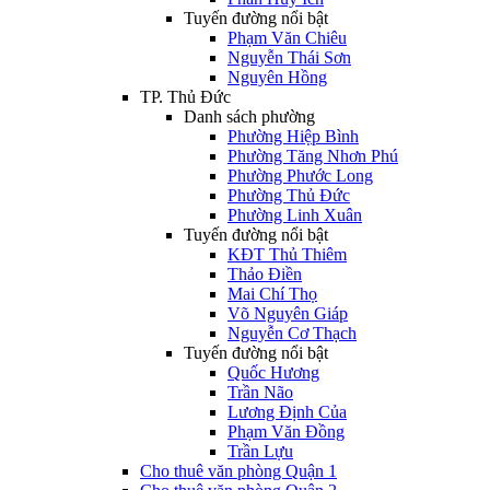
Tuyến đường nổi bật
Phạm Văn Chiêu
Nguyễn Thái Sơn
Nguyên Hồng
TP. Thủ Đức
Danh sách phường
Phường Hiệp Bình
Phường Tăng Nhơn Phú
Phường Phước Long
Phường Thủ Đức
Phường Linh Xuân
Tuyến đường nổi bật
KĐT Thủ Thiêm
Thảo Điền
Mai Chí Thọ
Võ Nguyên Giáp
Nguyễn Cơ Thạch
Tuyến đường nổi bật
Quốc Hương
Trần Não
Lương Định Của
Phạm Văn Đồng
Trần Lựu
Cho thuê văn phòng Quận 1