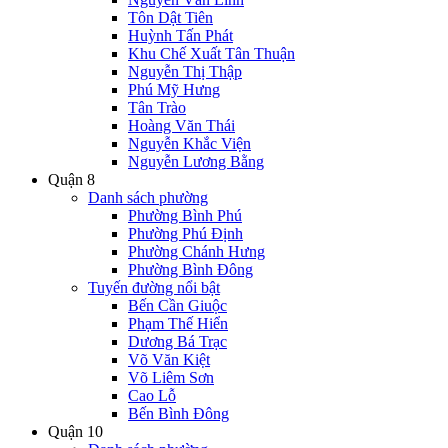
Tôn Dật Tiên
Huỳnh Tấn Phát
Khu Chế Xuất Tân Thuận
Nguyễn Thị Thập
Phú Mỹ Hưng
Tân Trào
Hoàng Văn Thái
Nguyễn Khắc Viện
Nguyễn Lương Bằng
Quận 8
Danh sách phường
Phường Bình Phú
Phường Phú Định
Phường Chánh Hưng
Phường Bình Đông
Tuyến đường nổi bật
Bến Cần Giuộc
Phạm Thế Hiển
Dương Bá Trạc
Võ Văn Kiệt
Võ Liêm Sơn
Cao Lỗ
Bến Bình Đông
Quận 10