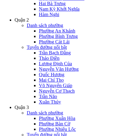
Hai Bà Trưng
Nam Kỳ Khởi Nghĩa
Hàm Nghi
Quận 2
Danh sách phường
Phường An Khánh
Phường Bình Trưng
Phường Cát Lái
Tuyến đường nổi bật
Trần Bạch Đằng
Thảo Điền
Lương Định Của
Nguyễn Văn Hưởng
Quốc Hương
Mai Chí Thọ
Võ Nguyên Giáp
Nguyễn Cơ Thạch
Trần Não
Xuân Thủy
Quận 3
Danh sách phường
Phường Xuân Hòa
Phường Bàn Cờ
Phường Nhiêu Lộc
Tuyến đường nổi bật