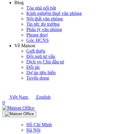
Blog
Tòa nhà nổi bật
Kinh nghiệm thuê văn phòng
Nội thất văn phòng
Tin tức thị trường
Pháp lý văn phòng
Phong thuỷ
Góc HCNS
Về Maison
Giới thiệu
Đội ngũ tư vấn
Dịch vụ Chủ đầu tư
Đối tác
Dự án tiêu biểu
Tuyển dụng
Việt Nam
English
0
Hồ Chí Minh
Hà Nội