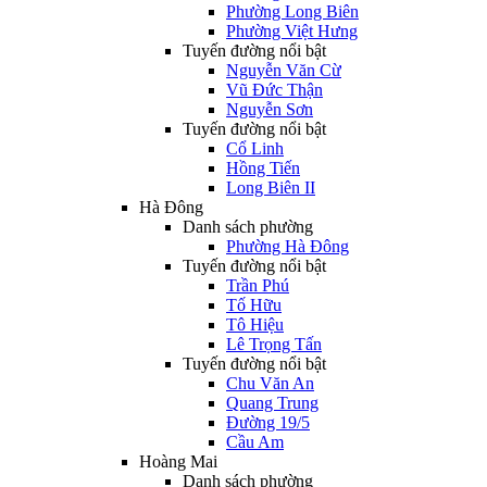
Phường Long Biên
Phường Việt Hưng
Tuyến đường nổi bật
Nguyễn Văn Cừ
Vũ Đức Thận
Nguyễn Sơn
Tuyến đường nổi bật
Cổ Linh
Hồng Tiến
Long Biên II
Hà Đông
Danh sách phường
Phường Hà Đông
Tuyến đường nổi bật
Trần Phú
Tố Hữu
Tô Hiệu
Lê Trọng Tấn
Tuyến đường nổi bật
Chu Văn An
Quang Trung
Đường 19/5
Cầu Am
Hoàng Mai
Danh sách phường