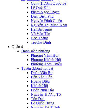
Công Trường Quốc Tế
Lê Quý Đôn
Phạm Ngọc Thạch
Điện Biên Phủ
Nguyễn Đình Chiểu
Nguyễn Thị Minh Khai
Hai Bà Trưng
Võ Văn Tần
Cao Thắng
Trương Định
Quận 4
Danh sách phường
Phường Vĩnh Hội
Phường Khánh Hội
Phường Xóm Chiếu
Tuyến đường nổi bật
Đoàn Văn Bơ
Bến Vân Đồn
Hoàng Diệu
Khánh Hội
Đoàn Như Hài
Nguyễn Trường Tộ
Tôn Đản
Lê Quốc Hưng
Nguyễn Tất Thành