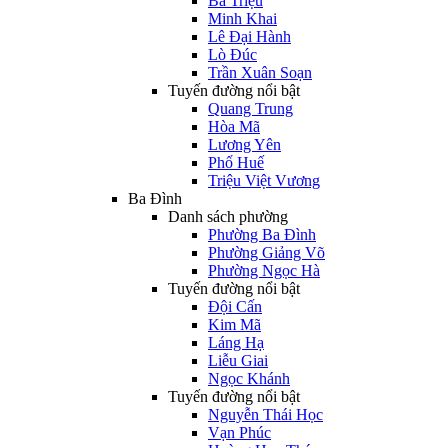
Bà Triệu
Minh Khai
Lê Đại Hành
Lò Đúc
Trần Xuân Soạn
Tuyến đường nổi bật
Quang Trung
Hòa Mã
Lương Yên
Phố Huế
Triệu Việt Vương
Ba Đình
Danh sách phường
Phường Ba Đình
Phường Giảng Võ
Phường Ngọc Hà
Tuyến đường nổi bật
Đội Cấn
Kim Mã
Láng Hạ
Liễu Giai
Ngọc Khánh
Tuyến đường nổi bật
Nguyễn Thái Học
Vạn Phúc