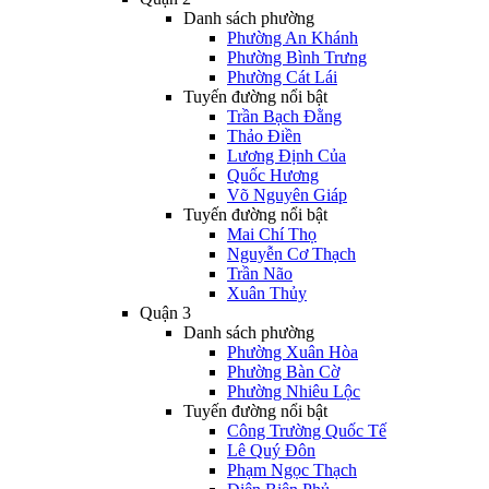
Danh sách phường
Phường An Khánh
Phường Bình Trưng
Phường Cát Lái
Tuyến đường nổi bật
Trần Bạch Đằng
Thảo Điền
Lương Định Của
Quốc Hương
Võ Nguyên Giáp
Tuyến đường nổi bật
Mai Chí Thọ
Nguyễn Cơ Thạch
Trần Não
Xuân Thủy
Quận 3
Danh sách phường
Phường Xuân Hòa
Phường Bàn Cờ
Phường Nhiêu Lộc
Tuyến đường nổi bật
Công Trường Quốc Tế
Lê Quý Đôn
Phạm Ngọc Thạch