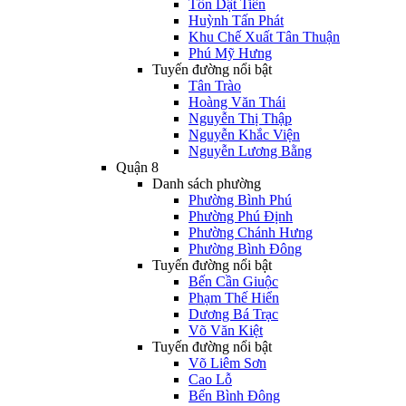
Tôn Dật Tiên
Huỳnh Tấn Phát
Khu Chế Xuất Tân Thuận
Phú Mỹ Hưng
Tuyến đường nổi bật
Tân Trào
Hoàng Văn Thái
Nguyễn Thị Thập
Nguyễn Khắc Viện
Nguyễn Lương Bằng
Quận 8
Danh sách phường
Phường Bình Phú
Phường Phú Định
Phường Chánh Hưng
Phường Bình Đông
Tuyến đường nổi bật
Bến Cần Giuộc
Phạm Thế Hiển
Dương Bá Trạc
Võ Văn Kiệt
Tuyến đường nổi bật
Võ Liêm Sơn
Cao Lỗ
Bến Bình Đông