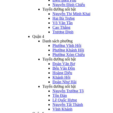
Điện Biên Phủ
Nguyễn Đình Chiểu
Tuyến đường nổi bật
Nguyễn Thị Minh Khai
Hai Bà Trưng
Võ Văn Tần
Cao Thắng
Trương Định
Quận 4
Danh sách phường
Phường Vĩnh Hội
Phường Khánh Hội
Phường Xóm Chiếu
Tuyến đường nổi bật
Đoàn Văn Bơ
Bến Vân Đồn
Hoàng Diệu
Khánh Hội
Đoàn Như Hài
Tuyến đường nổi bật
Nguyễn Trường Tộ
Tôn Đản
Lê Quốc Hưng
Nguyễn Tất Thành
Vĩnh Khánh