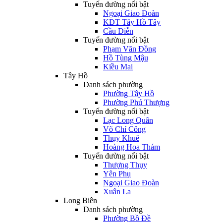
Tuyến đường nổi bật
Ngoại Giao Đoàn
KĐT Tây Hồ Tây
Cầu Diễn
Tuyến đường nổi bật
Phạm Văn Đồng
Hồ Tùng Mậu
Kiều Mai
Tây Hồ
Danh sách phường
Phường Tây Hồ
Phường Phú Thượng
Tuyến đường nổi bật
Lạc Long Quân
Võ Chí Công
Thụy Khuê
Hoàng Hoa Thám
Tuyến đường nổi bật
Thượng Thụy
Yên Phụ
Ngoại Giao Đoàn
Xuân La
Long Biên
Danh sách phường
Phường Bồ Đề