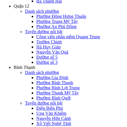
Ba Tháng Hai
Quận 12
Danh sách phường
Phường Đông Hưng Thuận
Phường Trung Mỹ Tây
Phường An Phú Đông
Tuyến đường nổi bật
Công viên phần mềm Quang Trung
Trường Chinh
Hà Huy Giáp
Nguyễn Văn Quá
Đường số 5
Đường số 3
Bình Thạnh
Danh sách phường
Phường Gia Định
Phường Bình Thạnh
Phường Bình Lợi Trung
Phường Thạnh Mỹ Tây
Phường Bình Quới
Tuyến đường nổi bật
Điện Biên Phủ
Ung Văn Khiêm
Nguyễn Hữu Cảnh
Xô Viết Nghệ Tĩnh