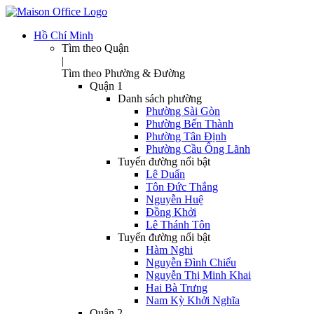
Hồ Chí Minh
Tìm theo Quận
|
Tìm theo Phường & Đường
Quận 1
Danh sách phường
Phường Sài Gòn
Phường Bến Thành
Phường Tân Định
Phường Cầu Ông Lãnh
Tuyến đường nổi bật
Lê Duẩn
Tôn Đức Thắng
Nguyễn Huệ
Đồng Khởi
Lê Thánh Tôn
Tuyến đường nổi bật
Hàm Nghi
Nguyễn Đình Chiểu
Nguyễn Thị Minh Khai
Hai Bà Trưng
Nam Kỳ Khởi Nghĩa
Quận 2