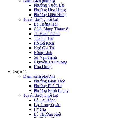
Danh sách phường
Phường Vườn Lài
Phường Hòa Hưng
Phường Diên Hồng
Tuyến đường nổi bật
Ba Tháng Hai
Cách Mạng Tháng 8
Tô Hiến Thành
Thành Thái
Hồ Bá Kiện
Ngô Gia Tự
Hồng Lĩnh
Sư Vạn Hạnh
Nguyễn Tri Phương
Hòa Hưng
Quận 11
Danh sách phường
Phường Bình Thới
Phường Phú Thọ
Phường Minh Phụng
Tuyến đường nổi bật
Lê Đại Hành
Lạc Long Quân
Lữ Gia
Lý Thường Kiệt