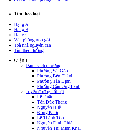
Tìm theo loại
Hạng A
Hạng B
Hạng C
Văn phòng trọn gói
Toà nhà nguyên căn
Tìm theo đường
Quận 1
Danh sách phường
Phường Sài Gòn
Phường Bến Thành
Phường Tân Định
Phường Cầu Ông Lãnh
Tuyến đường nổi bật
Lê Duẩn
Tôn Đức Thắng
Nguyễn Huệ
Đồng Khởi
Lê Thánh Tôn
Nguyễn Đình Chiểu
Nguyễn Thị Minh Khai