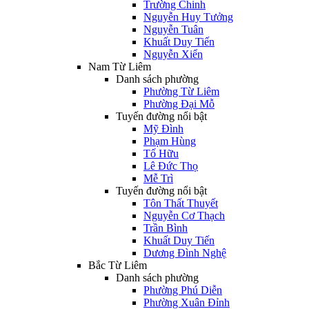
Trường Chinh
Nguyễn Huy Tưởng
Nguyễn Tuân
Khuất Duy Tiến
Nguyễn Xiển
Nam Từ Liêm
Danh sách phường
Phường Từ Liêm
Phường Đại Mỗ
Tuyến đường nổi bật
Mỹ Đình
Phạm Hùng
Tố Hữu
Lê Đức Thọ
Mễ Trì
Tuyến đường nổi bật
Tôn Thất Thuyết
Nguyễn Cơ Thạch
Trần Bình
Khuất Duy Tiến
Dương Đình Nghệ
Bắc Từ Liêm
Danh sách phường
Phường Phú Diễn
Phường Xuân Đỉnh