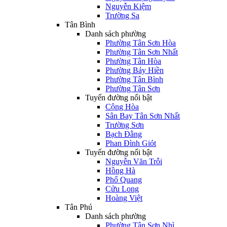
Nguyễn Kiệm
Trường Sa
Tân Bình
Danh sách phường
Phường Tân Sơn Hòa
Phường Tân Sơn Nhất
Phường Tân Hòa
Phường Bảy Hiền
Phường Tân Bình
Phường Tân Sơn
Tuyến đường nổi bật
Cộng Hòa
Sân Bay Tân Sơn Nhất
Trường Sơn
Bạch Đằng
Phan Đình Giót
Tuyến đường nổi bật
Nguyễn Văn Trỗi
Hồng Hà
Phổ Quang
Cửu Long
Hoàng Việt
Tân Phú
Danh sách phường
Phường Tân Sơn Nhì