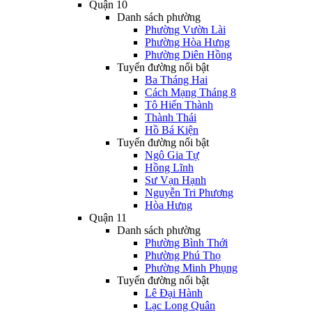
Quận 10
Danh sách phường
Phường Vườn Lài
Phường Hòa Hưng
Phường Diên Hồng
Tuyến đường nổi bật
Ba Tháng Hai
Cách Mạng Tháng 8
Tô Hiến Thành
Thành Thái
Hồ Bá Kiện
Tuyến đường nổi bật
Ngô Gia Tự
Hồng Lĩnh
Sư Vạn Hạnh
Nguyễn Tri Phương
Hòa Hưng
Quận 11
Danh sách phường
Phường Bình Thới
Phường Phú Thọ
Phường Minh Phụng
Tuyến đường nổi bật
Lê Đại Hành
Lạc Long Quân