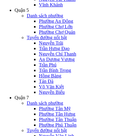
Vĩnh Khánh
Quận 5
Danh sách phường
Phường An Đông
Phường Chợ Lớn
Phường Chợ Quán
Tuyến đường nổi bật
Nguyễn Trãi
Trần Hưng Đạo
Nguyễn Chí Thanh
An Dương Vương
Trần Phú
Trần Bình Trọng
Hồng Bàng
Tản Đà
Võ Văn Kiệt
Nguyễn Biểu
Quận 7
Danh sách phường
Phường Tân Mỹ
Phường Tân Hưng
Phường Tân Thuận
Phường Phú Thuận
Tuyến đường nổi bật
Nguyễn Văn Linh