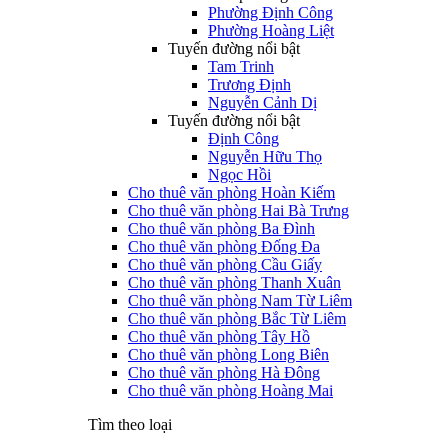
Phường Định Công
Phường Hoàng Liệt
Tuyến đường nổi bật
Tam Trinh
Trương Định
Nguyễn Cảnh Dị
Tuyến đường nổi bật
Định Công
Nguyễn Hữu Thọ
Ngọc Hồi
Cho thuê văn phòng Hoàn Kiếm
Cho thuê văn phòng Hai Bà Trưng
Cho thuê văn phòng Ba Đình
Cho thuê văn phòng Đống Đa
Cho thuê văn phòng Cầu Giấy
Cho thuê văn phòng Thanh Xuân
Cho thuê văn phòng Nam Từ Liêm
Cho thuê văn phòng Bắc Từ Liêm
Cho thuê văn phòng Tây Hồ
Cho thuê văn phòng Long Biên
Cho thuê văn phòng Hà Đông
Cho thuê văn phòng Hoàng Mai
Tìm theo loại