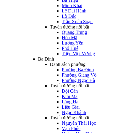
Bà Triệu
Minh Khai
Lê Đại Hành
Lò Đúc
Trần Xuân Soạn
Tuyến đường nổi bật
Quang Trung
Hòa Mã
Lương Yên
Phố Huế
Triệu Việt Vương
Ba Đình
Danh sách phường
Phường Ba Đình
Phường Giảng Võ
Phường Ngọc Hà
Tuyến đường nổi bật
Đội Cấn
Kim Mã
Láng Hạ
Liễu Giai
Ngọc Khánh
Tuyến đường nổi bật
Nguyễn Thái Học
Vạn Phúc