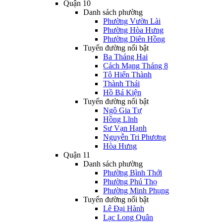
Quận 10
Danh sách phường
Phường Vườn Lài
Phường Hòa Hưng
Phường Diên Hồng
Tuyến đường nổi bật
Ba Tháng Hai
Cách Mạng Tháng 8
Tô Hiến Thành
Thành Thái
Hồ Bá Kiện
Tuyến đường nổi bật
Ngô Gia Tự
Hồng Lĩnh
Sư Vạn Hạnh
Nguyễn Tri Phương
Hòa Hưng
Quận 11
Danh sách phường
Phường Bình Thới
Phường Phú Thọ
Phường Minh Phụng
Tuyến đường nổi bật
Lê Đại Hành
Lạc Long Quân