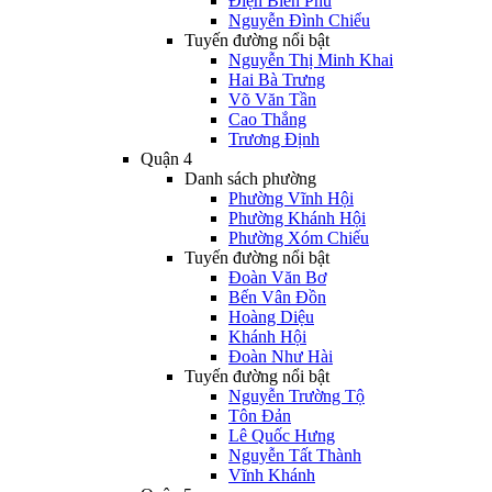
Điện Biên Phủ
Nguyễn Đình Chiểu
Tuyến đường nổi bật
Nguyễn Thị Minh Khai
Hai Bà Trưng
Võ Văn Tần
Cao Thắng
Trương Định
Quận 4
Danh sách phường
Phường Vĩnh Hội
Phường Khánh Hội
Phường Xóm Chiếu
Tuyến đường nổi bật
Đoàn Văn Bơ
Bến Vân Đồn
Hoàng Diệu
Khánh Hội
Đoàn Như Hài
Tuyến đường nổi bật
Nguyễn Trường Tộ
Tôn Đản
Lê Quốc Hưng
Nguyễn Tất Thành
Vĩnh Khánh