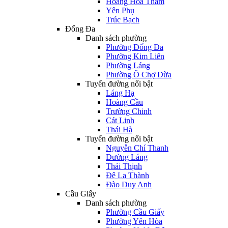
Hoàng Hoa Thám
Yên Phụ
Trúc Bạch
Đống Đa
Danh sách phường
Phường Đống Đa
Phường Kim Liên
Phường Láng
Phường Ô Chợ Dừa
Tuyến đường nổi bật
Láng Hạ
Hoàng Cầu
Trường Chinh
Cát Linh
Thái Hà
Tuyến đường nổi bật
Nguyễn Chí Thanh
Đường Láng
Thái Thịnh
Đê La Thành
Đào Duy Anh
Cầu Giấy
Danh sách phường
Phường Cầu Giấy
Phường Yên Hòa