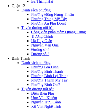
Ba Tháng Hai
Quận 12
Danh sách phường
Phường Đông Hưng Thuận
Phường Trung Mỹ Tây
Phường An Phú Đông
Tuyến đường nổi bật
Công viên phần mềm Quang Trung
Trường Chinh
Hà Huy Giáp
Nguyễn Văn Quá
Đường số 5
Đường số 3
Bình Thạnh
Danh sách phường
Phường Gia Định
Phường Bình Thạnh
Phường Bình Lợi Trung
Phường Thạnh Mỹ Tây
Phường Bình Quới
Tuyến đường nổi bật
Điện Biên Phủ
Ung Văn Khiêm
Nguyễn Hữu Cảnh
Xô Viết Nghệ Tĩnh