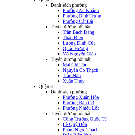
Danh sách phường
Phường An Khánh
Phường Bình Trưng
Phường Cát Lái
Tuyến đường nổi bật
Trần Bạch Đằng
Thảo Điền
Lương Định Của
Quốc Hương
Võ Nguyên Giáp
Tuyến đường nổi bật
Mai Chí Thọ
Nguyễn Cơ Thạch
Trần Não
Xuân Thủy
Quận 3
Danh sách phường
Phường Xuân Hòa
Phường Bàn Cờ
Phường Nhiêu Lộc
Tuyến đường nổi bật
Công Trường Quốc Tế
Lê Quý Đôn
Phạm Ngọc Thạch