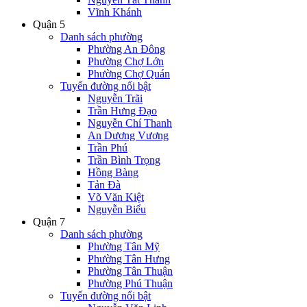
Vĩnh Khánh
Quận 5
Danh sách phường
Phường An Đông
Phường Chợ Lớn
Phường Chợ Quán
Tuyến đường nổi bật
Nguyễn Trãi
Trần Hưng Đạo
Nguyễn Chí Thanh
An Dương Vương
Trần Phú
Trần Bình Trọng
Hồng Bàng
Tản Đà
Võ Văn Kiệt
Nguyễn Biểu
Quận 7
Danh sách phường
Phường Tân Mỹ
Phường Tân Hưng
Phường Tân Thuận
Phường Phú Thuận
Tuyến đường nổi bật