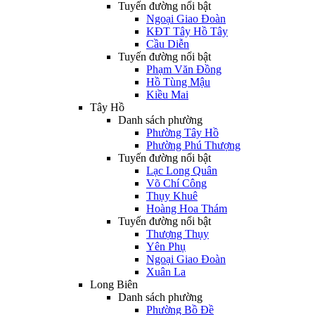
Tuyến đường nổi bật
Ngoại Giao Đoàn
KĐT Tây Hồ Tây
Cầu Diễn
Tuyến đường nổi bật
Phạm Văn Đồng
Hồ Tùng Mậu
Kiều Mai
Tây Hồ
Danh sách phường
Phường Tây Hồ
Phường Phú Thượng
Tuyến đường nổi bật
Lạc Long Quân
Võ Chí Công
Thụy Khuê
Hoàng Hoa Thám
Tuyến đường nổi bật
Thượng Thụy
Yên Phụ
Ngoại Giao Đoàn
Xuân La
Long Biên
Danh sách phường
Phường Bồ Đề