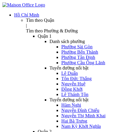
Hồ Chí Minh
Tìm theo Quận
|
Tìm theo Phường & Đường
Quận 1
Danh sách phường
Phường Sài Gòn
Phường Bến Thành
Phường Tân Định
Phường Cầu Ông Lãnh
Tuyến đường nổi bật
Lê Duẩn
Tôn Đức Thắng
Nguyễn Huệ
Đồng Khởi
Lê Thánh Tôn
Tuyến đường nổi bật
Hàm Nghi
Nguyễn Đình Chiểu
Nguyễn Thị Minh Khai
Hai Bà Trưng
Nam Kỳ Khởi Nghĩa
Quận 2