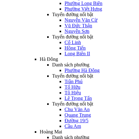
Phường Long Biên
Phường Việt Hưng
Tuyến đường nổi bật
Nguyễn Văn Cừ
Vũ Đức Thận
Nguyễn Sơn
Tuyến đường nổi bật
Cổ Linh
Hồng Tiến
Long Biên II
Hà Đông
Danh sách phường
Phường Hà Đông
Tuyến đường nổi bật
Trần Phú
Tố Hữu
Tô Hiệu
Lê Trọng Tấn
Tuyến đường nổi bật
Chu Văn An
Quang Trung
Đường 19/5
Cầu Am
Hoàng Mai
Danh sách phường