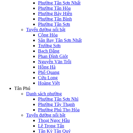
Phường Tân Sơn Nhất
Phường Tân Hòa
Phường Bảy Hiền
Phường Tân Bình
Phường Tân Sơn
Tuyến đường nổi bật
Cộng Hòa
Sân Bay Tân Sơn Nhất
Trường Sơn
Bạch Đằng
Phan Đình Giót
Nguyễn Văn Trỗi
Hồng Hà
Phổ Quang
Cửu Long
Hoàng Việt
Tân Phú
Danh sách phường
Phường Tân Sơn Nhì
Phường Tây Thạnh
Phường Phú Thọ Hòa
Tuyến đường nổi bật
Thoại Ngọc Hầu
Lê Trọng Tấn
Tân Kỳ Tân Quý