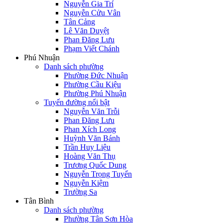
Nguyễn Gia Trí
Nguyễn Cửu Vân
Tân Cảng
Lê Văn Duyệt
Phan Đăng Lưu
Phạm Viết Chánh
Phú Nhuận
Danh sách phường
Phường Đức Nhuận
Phường Cầu Kiệu
Phường Phú Nhuận
Tuyến đường nổi bật
Nguyễn Văn Trỗi
Phan Đăng Lưu
Phan Xích Long
Huỳnh Văn Bánh
Trần Huy Liệu
Hoàng Văn Thụ
Trương Quốc Dung
Nguyễn Trọng Tuyển
Nguyễn Kiệm
Trường Sa
Tân Bình
Danh sách phường
Phường Tân Sơn Hòa