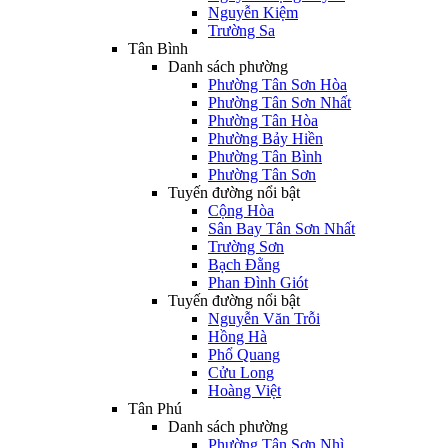
Nguyễn Kiệm
Trường Sa
Tân Bình
Danh sách phường
Phường Tân Sơn Hòa
Phường Tân Sơn Nhất
Phường Tân Hòa
Phường Bảy Hiền
Phường Tân Bình
Phường Tân Sơn
Tuyến đường nổi bật
Cộng Hòa
Sân Bay Tân Sơn Nhất
Trường Sơn
Bạch Đằng
Phan Đình Giót
Tuyến đường nổi bật
Nguyễn Văn Trỗi
Hồng Hà
Phổ Quang
Cửu Long
Hoàng Việt
Tân Phú
Danh sách phường
Phường Tân Sơn Nhì