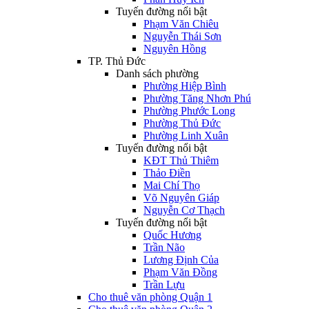
Tuyến đường nổi bật
Phạm Văn Chiêu
Nguyễn Thái Sơn
Nguyên Hồng
TP. Thủ Đức
Danh sách phường
Phường Hiệp Bình
Phường Tăng Nhơn Phú
Phường Phước Long
Phường Thủ Đức
Phường Linh Xuân
Tuyến đường nổi bật
KĐT Thủ Thiêm
Thảo Điền
Mai Chí Thọ
Võ Nguyên Giáp
Nguyễn Cơ Thạch
Tuyến đường nổi bật
Quốc Hương
Trần Não
Lương Định Của
Phạm Văn Đồng
Trần Lựu
Cho thuê văn phòng Quận 1