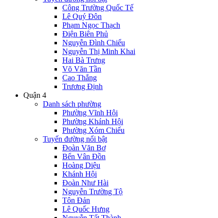
Công Trường Quốc Tế
Lê Quý Đôn
Phạm Ngọc Thạch
Điện Biên Phủ
Nguyễn Đình Chiểu
Nguyễn Thị Minh Khai
Hai Bà Trưng
Võ Văn Tần
Cao Thắng
Trương Định
Quận 4
Danh sách phường
Phường Vĩnh Hội
Phường Khánh Hội
Phường Xóm Chiếu
Tuyến đường nổi bật
Đoàn Văn Bơ
Bến Vân Đồn
Hoàng Diệu
Khánh Hội
Đoàn Như Hài
Nguyễn Trường Tộ
Tôn Đản
Lê Quốc Hưng
Nguyễn Tất Thành