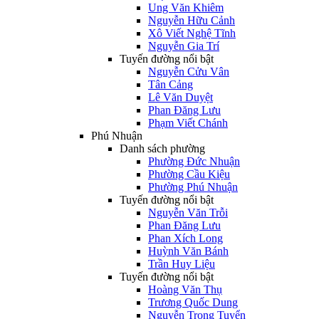
Ung Văn Khiêm
Nguyễn Hữu Cảnh
Xô Viết Nghệ Tĩnh
Nguyễn Gia Trí
Tuyến đường nổi bật
Nguyễn Cửu Vân
Tân Cảng
Lê Văn Duyệt
Phan Đăng Lưu
Phạm Viết Chánh
Phú Nhuận
Danh sách phường
Phường Đức Nhuận
Phường Cầu Kiệu
Phường Phú Nhuận
Tuyến đường nổi bật
Nguyễn Văn Trỗi
Phan Đăng Lưu
Phan Xích Long
Huỳnh Văn Bánh
Trần Huy Liệu
Tuyến đường nổi bật
Hoàng Văn Thụ
Trương Quốc Dung
Nguyễn Trọng Tuyển