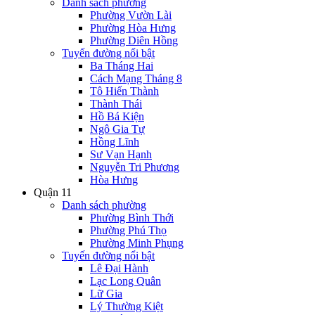
Danh sách phường
Phường Vườn Lài
Phường Hòa Hưng
Phường Diên Hồng
Tuyến đường nổi bật
Ba Tháng Hai
Cách Mạng Tháng 8
Tô Hiến Thành
Thành Thái
Hồ Bá Kiện
Ngô Gia Tự
Hồng Lĩnh
Sư Vạn Hạnh
Nguyễn Tri Phương
Hòa Hưng
Quận 11
Danh sách phường
Phường Bình Thới
Phường Phú Thọ
Phường Minh Phụng
Tuyến đường nổi bật
Lê Đại Hành
Lạc Long Quân
Lữ Gia
Lý Thường Kiệt