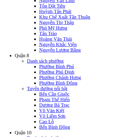
Nguyễn Văn Linh
Tôn Dật Tiên
Huỳnh Tấn Phát
Khu Chế Xuất Tân Thuận
Nguyễn Thị Thập
Phú Mỹ Hưng
Tân Trào
Hoàng Văn Thái
Nguyễn Khắc Viện
Nguyễn Lương Bằng
Quận 8
Danh sách phường
Phường Bình Phú
Phường Phú Định
Phường Chánh Hưng
Phường Bình Đông
Tuyến đường nổi bật
Bến Cần Giuộc
Phạm Thế Hiển
Dương Bá Trạc
Võ Văn Kiệt
Võ Liêm Sơn
Cao Lỗ
Bến Bình Đông
Quận 10