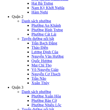
Hai Bà Trưng
Nam Kỳ Khởi Nghĩa
Hàm Nghi
Quận 2
Danh sách phường
Phường An Khánh
Phường Bình Trưng
Phường Cát Lái
Tuyến đường nổi bật
Trần Bạch Đằng
Thảo Điền
Lương Định Của
Nguyễn Văn Hưởng
Quốc Hương
Mai Chí Thọ
Võ Nguyên Giáp
Nguyễn Cơ Thạch
Trần Não
Xuân Thủy
Quận 3
Danh sách phường
Phường Xuân Hòa
Phường Bàn Cờ
Phường Nhiêu Lộc
Tuyến đường nổi bật