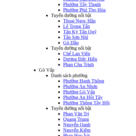
Phường Tây Thạnh
Phường Phú Thọ Hòa
Tuyến đường nổi bật
Thoại Ngọc Hầu
Lê Trọng Tấn
Tân Kỳ Tân Quý
Tân Sơn Nhì
Gò Dầu
Tuyến đường nổi bật
Chế Lan Viên
Dương Đức Hiền
Phan Chu Trinh
Gò Vấp
Danh sách phường
Phường Hạnh Thông
Phường An Nhơn
Phường Gò Vấp
Phường An Hội Tây
Phường Thông Tây Hội
Tuyến đường nổi bật
Phan Văn Trị
Quang Trung
Nguyễn Oanh
Nguyễn Kiệm
Phan Huy Ích