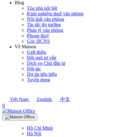
Blog
Tòa nhà nổi bật
Kinh nghiệm thuê văn phòng
Nội thất văn phòng
Tin tức thị trường
Pháp lý văn phòng
Phong thuỷ
Góc HCNS
Về Maison
Giới thiệu
Đội ngũ tư vấn
Dịch vụ Chủ đầu tư
Đối tác
Dự án tiêu biểu
Tuyển dụng
Việt Nam
English
中文
0
Hồ Chí Minh
Hà Nội