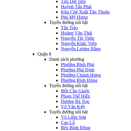
Tôn Dật Tiên
Huỳnh Tấn Phát
Khu Chế Xuất Tân Thuận
Phú Mỹ Hưng
Tuyến đường nổi bật
Tân Trào
Hoàng Văn Thái
Nguyễn Thị Thập
Nguyễn Khắc Viện
Nguyễn Lương Bằng
Quận 8
Danh sách phường
Phường Bình Phú
Phường Phú Định
Phường Chánh Hưng
Phường Bình Đông
Tuyến đường nổi bật
Bến Cần Giuộc
Phạm Thế Hiển
Dương Bá Trạc
Võ Văn Kiệt
Tuyến đường nổi bật
Võ Liêm Sơn
Cao Lỗ
Bến Bình Đông