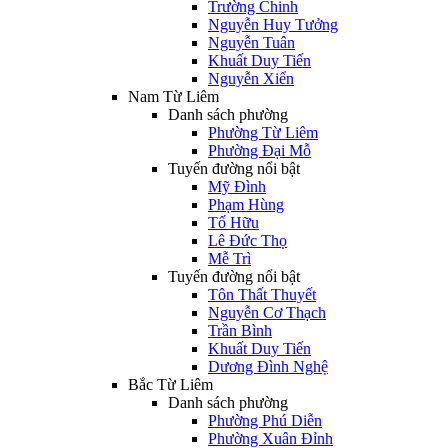
Trường Chinh
Nguyễn Huy Tưởng
Nguyễn Tuân
Khuất Duy Tiến
Nguyễn Xiển
Nam Từ Liêm
Danh sách phường
Phường Từ Liêm
Phường Đại Mỗ
Tuyến đường nổi bật
Mỹ Đình
Phạm Hùng
Tố Hữu
Lê Đức Thọ
Mễ Trì
Tuyến đường nổi bật
Tôn Thất Thuyết
Nguyễn Cơ Thạch
Trần Bình
Khuất Duy Tiến
Dương Đình Nghệ
Bắc Từ Liêm
Danh sách phường
Phường Phú Diễn
Phường Xuân Đỉnh