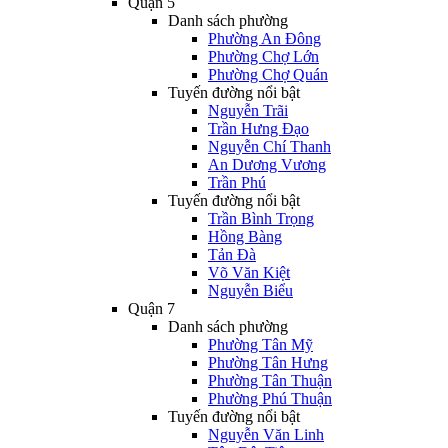
Quận 5
Danh sách phường
Phường An Đông
Phường Chợ Lớn
Phường Chợ Quán
Tuyến đường nổi bật
Nguyễn Trãi
Trần Hưng Đạo
Nguyễn Chí Thanh
An Dương Vương
Trần Phú
Tuyến đường nổi bật
Trần Bình Trọng
Hồng Bàng
Tản Đà
Võ Văn Kiệt
Nguyễn Biểu
Quận 7
Danh sách phường
Phường Tân Mỹ
Phường Tân Hưng
Phường Tân Thuận
Phường Phú Thuận
Tuyến đường nổi bật
Nguyễn Văn Linh