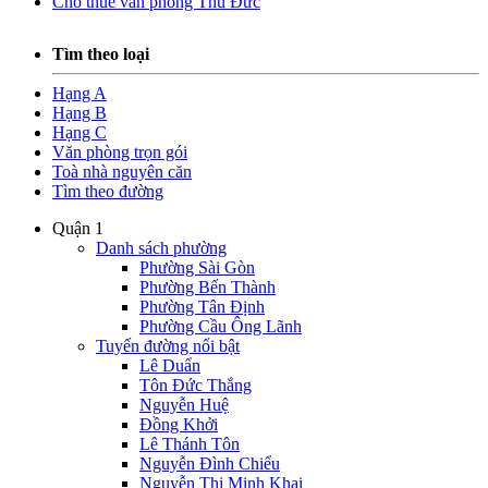
Cho thuê văn phòng Thủ Đức
Tìm theo loại
Hạng A
Hạng B
Hạng C
Văn phòng trọn gói
Toà nhà nguyên căn
Tìm theo đường
Quận 1
Danh sách phường
Phường Sài Gòn
Phường Bến Thành
Phường Tân Định
Phường Cầu Ông Lãnh
Tuyến đường nổi bật
Lê Duẩn
Tôn Đức Thắng
Nguyễn Huệ
Đồng Khởi
Lê Thánh Tôn
Nguyễn Đình Chiểu
Nguyễn Thị Minh Khai