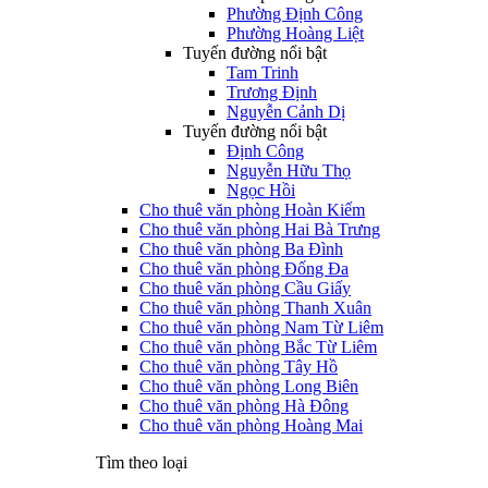
Phường Định Công
Phường Hoàng Liệt
Tuyến đường nổi bật
Tam Trinh
Trương Định
Nguyễn Cảnh Dị
Tuyến đường nổi bật
Định Công
Nguyễn Hữu Thọ
Ngọc Hồi
Cho thuê văn phòng Hoàn Kiếm
Cho thuê văn phòng Hai Bà Trưng
Cho thuê văn phòng Ba Đình
Cho thuê văn phòng Đống Đa
Cho thuê văn phòng Cầu Giấy
Cho thuê văn phòng Thanh Xuân
Cho thuê văn phòng Nam Từ Liêm
Cho thuê văn phòng Bắc Từ Liêm
Cho thuê văn phòng Tây Hồ
Cho thuê văn phòng Long Biên
Cho thuê văn phòng Hà Đông
Cho thuê văn phòng Hoàng Mai
Tìm theo loại