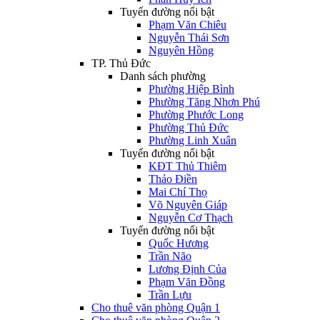
Tuyến đường nổi bật
Phạm Văn Chiêu
Nguyễn Thái Sơn
Nguyên Hồng
TP. Thủ Đức
Danh sách phường
Phường Hiệp Bình
Phường Tăng Nhơn Phú
Phường Phước Long
Phường Thủ Đức
Phường Linh Xuân
Tuyến đường nổi bật
KĐT Thủ Thiêm
Thảo Điền
Mai Chí Thọ
Võ Nguyên Giáp
Nguyễn Cơ Thạch
Tuyến đường nổi bật
Quốc Hương
Trần Não
Lương Định Của
Phạm Văn Đồng
Trần Lựu
Cho thuê văn phòng Quận 1