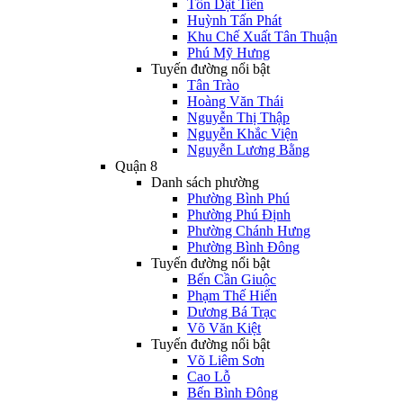
Tôn Dật Tiên
Huỳnh Tấn Phát
Khu Chế Xuất Tân Thuận
Phú Mỹ Hưng
Tuyến đường nổi bật
Tân Trào
Hoàng Văn Thái
Nguyễn Thị Thập
Nguyễn Khắc Viện
Nguyễn Lương Bằng
Quận 8
Danh sách phường
Phường Bình Phú
Phường Phú Định
Phường Chánh Hưng
Phường Bình Đông
Tuyến đường nổi bật
Bến Cần Giuộc
Phạm Thế Hiển
Dương Bá Trạc
Võ Văn Kiệt
Tuyến đường nổi bật
Võ Liêm Sơn
Cao Lỗ
Bến Bình Đông