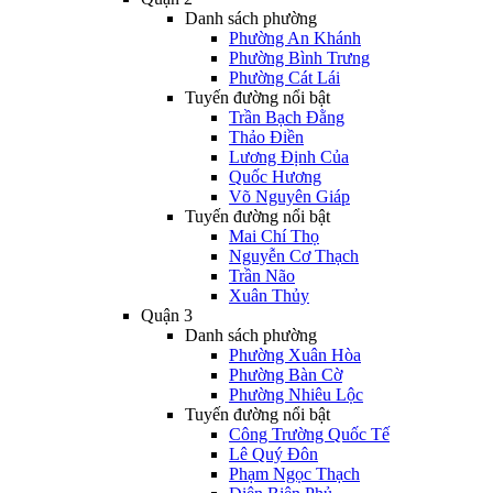
Danh sách phường
Phường An Khánh
Phường Bình Trưng
Phường Cát Lái
Tuyến đường nổi bật
Trần Bạch Đằng
Thảo Điền
Lương Định Của
Quốc Hương
Võ Nguyên Giáp
Tuyến đường nổi bật
Mai Chí Thọ
Nguyễn Cơ Thạch
Trần Não
Xuân Thủy
Quận 3
Danh sách phường
Phường Xuân Hòa
Phường Bàn Cờ
Phường Nhiêu Lộc
Tuyến đường nổi bật
Công Trường Quốc Tế
Lê Quý Đôn
Phạm Ngọc Thạch