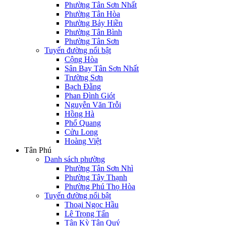
Phường Tân Sơn Nhất
Phường Tân Hòa
Phường Bảy Hiền
Phường Tân Bình
Phường Tân Sơn
Tuyến đường nổi bật
Cộng Hòa
Sân Bay Tân Sơn Nhất
Trường Sơn
Bạch Đằng
Phan Đình Giót
Nguyễn Văn Trỗi
Hồng Hà
Phổ Quang
Cửu Long
Hoàng Việt
Tân Phú
Danh sách phường
Phường Tân Sơn Nhì
Phường Tây Thạnh
Phường Phú Thọ Hòa
Tuyến đường nổi bật
Thoại Ngọc Hầu
Lê Trọng Tấn
Tân Kỳ Tân Quý