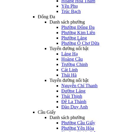
Hoàng Hoa Thám
Yên Phụ
Trúc Bạch
Đống Đa
Danh sách phường
Phường Đống Đa
Phường Kim Liên
Phường Láng
Phường Ô Chợ Dừa
Tuyến đường nổi bật
Láng Hạ
Hoàng Cầu
Trường Chinh
Cát Linh
Thái Hà
Tuyến đường nổi bật
Nguyễn Chí Thanh
Đường Láng
Thái Thịnh
Đê La Thành
Đào Duy Anh
Cầu Giấy
Danh sách phường
Phường Cầu Giấy
Phường Yên Hòa