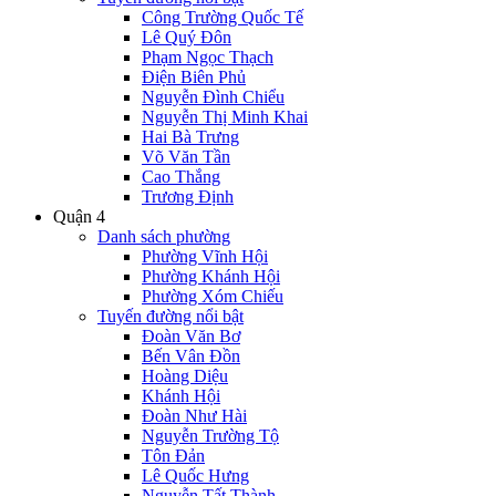
Công Trường Quốc Tế
Lê Quý Đôn
Phạm Ngọc Thạch
Điện Biên Phủ
Nguyễn Đình Chiểu
Nguyễn Thị Minh Khai
Hai Bà Trưng
Võ Văn Tần
Cao Thắng
Trương Định
Quận 4
Danh sách phường
Phường Vĩnh Hội
Phường Khánh Hội
Phường Xóm Chiếu
Tuyến đường nổi bật
Đoàn Văn Bơ
Bến Vân Đồn
Hoàng Diệu
Khánh Hội
Đoàn Như Hài
Nguyễn Trường Tộ
Tôn Đản
Lê Quốc Hưng
Nguyễn Tất Thành