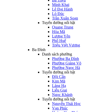
Bà Triệu
Minh Khai
Lê Đại Hành
Lò Đúc
Trần Xuân Soạn
Tuyến đường nổi bật
Quang Trung
Hòa Mã
Lương Yên
Phố Huế
Triệu Việt Vương
Ba Đình
Danh sách phường
Phường Ba Đình
Phường Giảng Võ
Phường Ngọc Hà
Tuyến đường nổi bật
Đội Cấn
Kim Mã
Láng Hạ
Liễu Giai
Ngọc Khánh
Tuyến đường nổi bật
Nguyễn Thái Học
Vạn Phúc