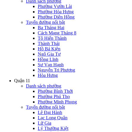
Danh sách phường
Phường Vườn Lài
Phường Hòa Hưng
Phường Diên Hồng
Tuyến đường nổi bật
Ba Tháng Hai
Cách Mạng Tháng 8
Tô Hiến Thành
Thành Thái
Hồ Bá Kiện
Ngô Gia Tự
Hồng Lĩnh
Sư Vạn Hạnh
Nguyễn Tri Phương
Hòa Hưng
Quận 11
Danh sách phường
Phường Bình Thới
Phường Phú Thọ
Phường Minh Phụng
Tuyến đường nổi bật
Lê Đại Hành
Lạc Long Quân
Lữ Gia
Lý Thường Kiệt