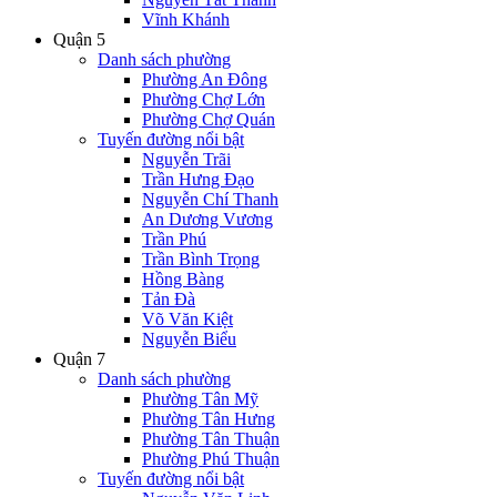
Vĩnh Khánh
Quận 5
Danh sách phường
Phường An Đông
Phường Chợ Lớn
Phường Chợ Quán
Tuyến đường nổi bật
Nguyễn Trãi
Trần Hưng Đạo
Nguyễn Chí Thanh
An Dương Vương
Trần Phú
Trần Bình Trọng
Hồng Bàng
Tản Đà
Võ Văn Kiệt
Nguyễn Biểu
Quận 7
Danh sách phường
Phường Tân Mỹ
Phường Tân Hưng
Phường Tân Thuận
Phường Phú Thuận
Tuyến đường nổi bật