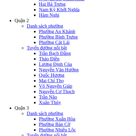
Hai Bà Trưng
Nam Kỳ Khởi Nghĩa
Hàm Nghi
Quận 2
Danh sách phường
Phường An Khánh
Phường Bình Trưng
Phường Cát Lái
Tuyến đường nổi bật
Trần Bạch Đằng
Thảo Điền
Lương Định Của
Nguyễn Văn Hưởng
Quốc Hương
Mai Chí Thọ
Võ Nguyên Giáp
Nguyễn Cơ Thạch
Trần Não
Xuân Thủy
Quận 3
Danh sách phường
Phường Xuân Hòa
Phường Bàn Cờ
Phường Nhiêu Lộc
Tuyến đường nổi bật