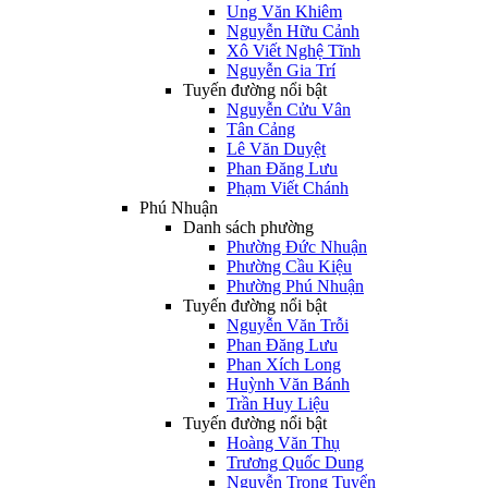
Ung Văn Khiêm
Nguyễn Hữu Cảnh
Xô Viết Nghệ Tĩnh
Nguyễn Gia Trí
Tuyến đường nổi bật
Nguyễn Cửu Vân
Tân Cảng
Lê Văn Duyệt
Phan Đăng Lưu
Phạm Viết Chánh
Phú Nhuận
Danh sách phường
Phường Đức Nhuận
Phường Cầu Kiệu
Phường Phú Nhuận
Tuyến đường nổi bật
Nguyễn Văn Trỗi
Phan Đăng Lưu
Phan Xích Long
Huỳnh Văn Bánh
Trần Huy Liệu
Tuyến đường nổi bật
Hoàng Văn Thụ
Trương Quốc Dung
Nguyễn Trọng Tuyển