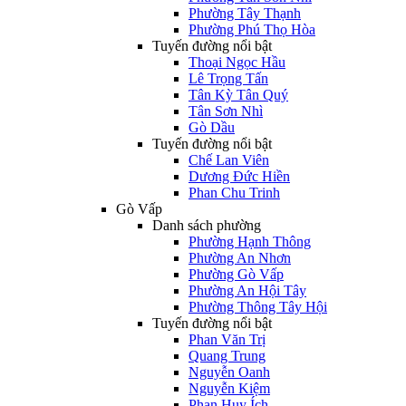
Phường Tây Thạnh
Phường Phú Thọ Hòa
Tuyến đường nổi bật
Thoại Ngọc Hầu
Lê Trọng Tấn
Tân Kỳ Tân Quý
Tân Sơn Nhì
Gò Dầu
Tuyến đường nổi bật
Chế Lan Viên
Dương Đức Hiền
Phan Chu Trinh
Gò Vấp
Danh sách phường
Phường Hạnh Thông
Phường An Nhơn
Phường Gò Vấp
Phường An Hội Tây
Phường Thông Tây Hội
Tuyến đường nổi bật
Phan Văn Trị
Quang Trung
Nguyễn Oanh
Nguyễn Kiệm
Phan Huy Ích