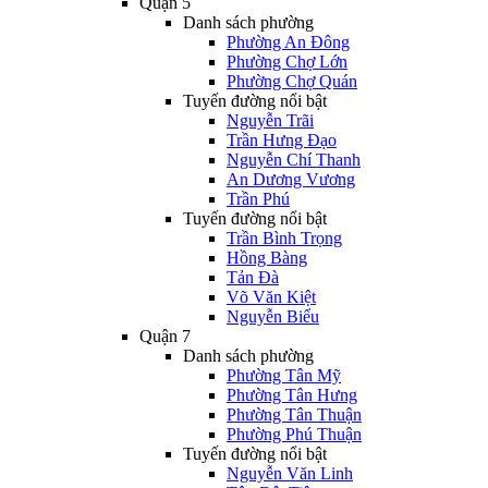
Quận 5
Danh sách phường
Phường An Đông
Phường Chợ Lớn
Phường Chợ Quán
Tuyến đường nổi bật
Nguyễn Trãi
Trần Hưng Đạo
Nguyễn Chí Thanh
An Dương Vương
Trần Phú
Tuyến đường nổi bật
Trần Bình Trọng
Hồng Bàng
Tản Đà
Võ Văn Kiệt
Nguyễn Biểu
Quận 7
Danh sách phường
Phường Tân Mỹ
Phường Tân Hưng
Phường Tân Thuận
Phường Phú Thuận
Tuyến đường nổi bật
Nguyễn Văn Linh