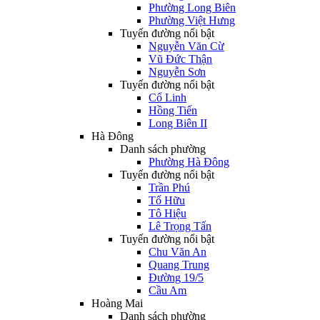
Phường Long Biên
Phường Việt Hưng
Tuyến đường nổi bật
Nguyễn Văn Cừ
Vũ Đức Thận
Nguyễn Sơn
Tuyến đường nổi bật
Cổ Linh
Hồng Tiến
Long Biên II
Hà Đông
Danh sách phường
Phường Hà Đông
Tuyến đường nổi bật
Trần Phú
Tố Hữu
Tô Hiệu
Lê Trọng Tấn
Tuyến đường nổi bật
Chu Văn An
Quang Trung
Đường 19/5
Cầu Am
Hoàng Mai
Danh sách phường