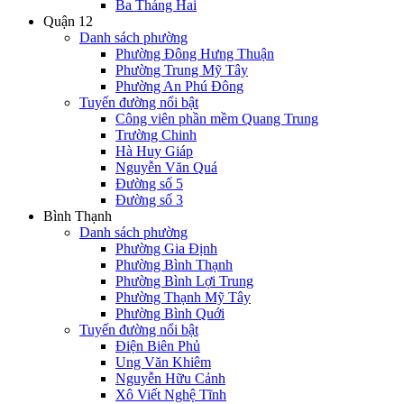
Ba Tháng Hai
Quận 12
Danh sách phường
Phường Đông Hưng Thuận
Phường Trung Mỹ Tây
Phường An Phú Đông
Tuyến đường nổi bật
Công viên phần mềm Quang Trung
Trường Chinh
Hà Huy Giáp
Nguyễn Văn Quá
Đường số 5
Đường số 3
Bình Thạnh
Danh sách phường
Phường Gia Định
Phường Bình Thạnh
Phường Bình Lợi Trung
Phường Thạnh Mỹ Tây
Phường Bình Quới
Tuyến đường nổi bật
Điện Biên Phủ
Ung Văn Khiêm
Nguyễn Hữu Cảnh
Xô Viết Nghệ Tĩnh