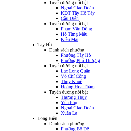
Tuyến đường nổi bật
Ngoại Giao Đoàn
KĐT Tây Hồ Tây
Cầu Diễn
Tuyến đường nổi bật
Phạm Văn Đồng
Hồ Tùng Mậu
Kiều Mai
Tây Hồ
Danh sách phường
Phường Tây Hồ
Phường Phú Thượng
Tuyến đường nổi bật
Lạc Long Quân
Võ Chí Công
Thụy Khuê
Hoàng Hoa Thám
Tuyến đường nổi bật
Thượng Thụy
Yên Phụ
Ngoại Giao Đoàn
Xuân La
Long Biên
Danh sách phường
Phường Bồ Đề