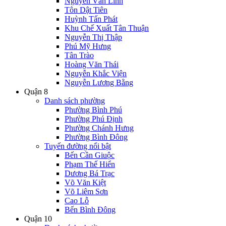
Nguyễn Văn Linh
Tôn Dật Tiên
Huỳnh Tấn Phát
Khu Chế Xuất Tân Thuận
Nguyễn Thị Thập
Phú Mỹ Hưng
Tân Trào
Hoàng Văn Thái
Nguyễn Khắc Viện
Nguyễn Lương Bằng
Quận 8
Danh sách phường
Phường Bình Phú
Phường Phú Định
Phường Chánh Hưng
Phường Bình Đông
Tuyến đường nổi bật
Bến Cần Giuộc
Phạm Thế Hiển
Dương Bá Trạc
Võ Văn Kiệt
Võ Liêm Sơn
Cao Lỗ
Bến Bình Đông
Quận 10