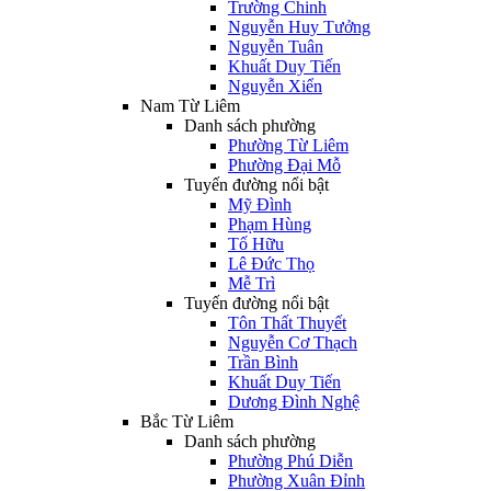
Trường Chinh
Nguyễn Huy Tưởng
Nguyễn Tuân
Khuất Duy Tiến
Nguyễn Xiển
Nam Từ Liêm
Danh sách phường
Phường Từ Liêm
Phường Đại Mỗ
Tuyến đường nổi bật
Mỹ Đình
Phạm Hùng
Tố Hữu
Lê Đức Thọ
Mễ Trì
Tuyến đường nổi bật
Tôn Thất Thuyết
Nguyễn Cơ Thạch
Trần Bình
Khuất Duy Tiến
Dương Đình Nghệ
Bắc Từ Liêm
Danh sách phường
Phường Phú Diễn
Phường Xuân Đỉnh