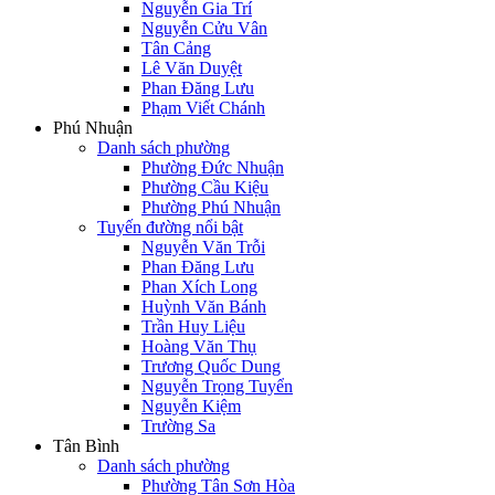
Nguyễn Gia Trí
Nguyễn Cửu Vân
Tân Cảng
Lê Văn Duyệt
Phan Đăng Lưu
Phạm Viết Chánh
Phú Nhuận
Danh sách phường
Phường Đức Nhuận
Phường Cầu Kiệu
Phường Phú Nhuận
Tuyến đường nổi bật
Nguyễn Văn Trỗi
Phan Đăng Lưu
Phan Xích Long
Huỳnh Văn Bánh
Trần Huy Liệu
Hoàng Văn Thụ
Trương Quốc Dung
Nguyễn Trọng Tuyển
Nguyễn Kiệm
Trường Sa
Tân Bình
Danh sách phường
Phường Tân Sơn Hòa