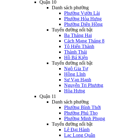
Quận 10
Danh sách phường
Phường Vườn Lài
Phường Hòa Hưng
Phường Diên Hồng
Tuyến đường nổi bật
Ba Tháng Hai
Cách Mạng Tháng 8
Tô Hiến Thành
Thành Thái
Hồ Bá Kiện
Tuyến đường nổi bật
Ngô Gia Tự
Hồng Lĩnh
Sư Vạn Hạnh
Nguyễn Tri Phương
Hòa Hưng
Quận 11
Danh sách phường
Phường Bình Thới
Phường Phú Thọ
Phường Minh Phụng
Tuyến đường nổi bật
Lê Đại Hành
Lạc Long Quân