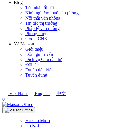
Blog
Tòa nhà nổi bật
Kinh nghiệm thuê văn phòng
Nội thất văn phòng
Tin tức thị trường
Pháp lý văn phòng
Phong thuỷ
Góc HCNS
Về Maison
Giới thiệu
Đội ngũ tư vấn
Dịch vụ Chủ đầu tư
Đối tác
Dự án tiêu biểu
Tuyển dụng
Việt Nam
English
中文
0
Hồ Chí Minh
Hà Nội