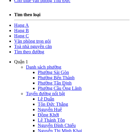
Cho thuê văn phòng Thủ Đức
Tìm theo loại
Hạng A
Hạng B
Hạng C
Văn phòng trọn gói
Toà nhà nguyên căn
Tìm theo đường
Quận 1
Danh sách phường
Phường Sài Gòn
Phường Bến Thành
Phường Tân Định
Phường Cầu Ông Lãnh
Tuyến đường nổi bật
Lê Duẩn
Tôn Đức Thắng
Nguyễn Huệ
Đồng Khởi
Lê Thánh Tôn
Nguyễn Đình Chiểu
Nguyễn Thị Minh Khai