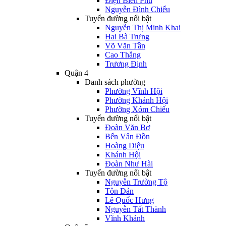
Điện Biên Phủ
Nguyễn Đình Chiểu
Tuyến đường nổi bật
Nguyễn Thị Minh Khai
Hai Bà Trưng
Võ Văn Tần
Cao Thắng
Trương Định
Quận 4
Danh sách phường
Phường Vĩnh Hội
Phường Khánh Hội
Phường Xóm Chiếu
Tuyến đường nổi bật
Đoàn Văn Bơ
Bến Vân Đồn
Hoàng Diệu
Khánh Hội
Đoàn Như Hài
Tuyến đường nổi bật
Nguyễn Trường Tộ
Tôn Đản
Lê Quốc Hưng
Nguyễn Tất Thành
Vĩnh Khánh