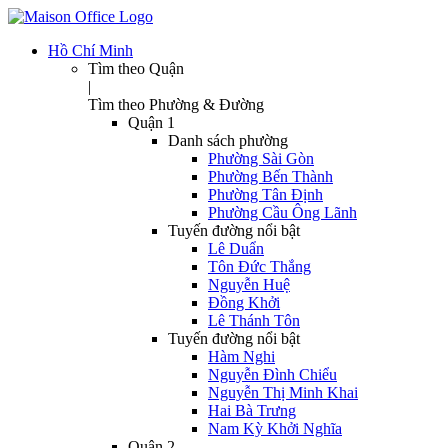
Hồ Chí Minh
Tìm theo Quận
|
Tìm theo Phường & Đường
Quận 1
Danh sách phường
Phường Sài Gòn
Phường Bến Thành
Phường Tân Định
Phường Cầu Ông Lãnh
Tuyến đường nổi bật
Lê Duẩn
Tôn Đức Thắng
Nguyễn Huệ
Đồng Khởi
Lê Thánh Tôn
Tuyến đường nổi bật
Hàm Nghi
Nguyễn Đình Chiểu
Nguyễn Thị Minh Khai
Hai Bà Trưng
Nam Kỳ Khởi Nghĩa
Quận 2