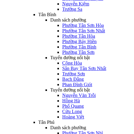
Nguyễn Kiệm
Trường Sa
Tân Bình
Danh sách phường
Phường Tân Sơn Hòa
Phường Tân Sơn Nhất
Phường Tân Hòa
Phường Bảy Hiền
Phường Tân Bình
Phường Tân Sơn
Tuyến đường nổi bật
Cộng Hòa
Sân Bay Tân Sơn Nhất
Trường Sơn
Bạch Đằng
Phan Đình Giót
Tuyến đường nổi bật
Nguyễn Văn Trỗi
Hồng Hà
Phổ Quang
Cửu Long
Hoàng Việt
Tân Phú
Danh sách phường
Phường Tân Sơn Nhì