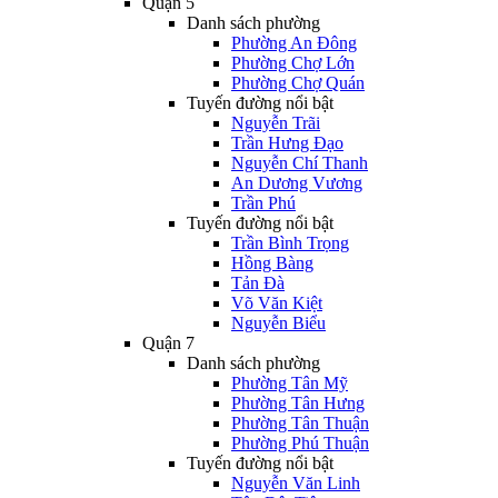
Quận 5
Danh sách phường
Phường An Đông
Phường Chợ Lớn
Phường Chợ Quán
Tuyến đường nổi bật
Nguyễn Trãi
Trần Hưng Đạo
Nguyễn Chí Thanh
An Dương Vương
Trần Phú
Tuyến đường nổi bật
Trần Bình Trọng
Hồng Bàng
Tản Đà
Võ Văn Kiệt
Nguyễn Biểu
Quận 7
Danh sách phường
Phường Tân Mỹ
Phường Tân Hưng
Phường Tân Thuận
Phường Phú Thuận
Tuyến đường nổi bật
Nguyễn Văn Linh