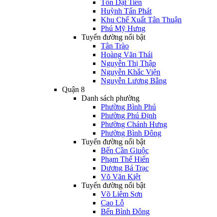
Tôn Dật Tiên
Huỳnh Tấn Phát
Khu Chế Xuất Tân Thuận
Phú Mỹ Hưng
Tuyến đường nổi bật
Tân Trào
Hoàng Văn Thái
Nguyễn Thị Thập
Nguyễn Khắc Viện
Nguyễn Lương Bằng
Quận 8
Danh sách phường
Phường Bình Phú
Phường Phú Định
Phường Chánh Hưng
Phường Bình Đông
Tuyến đường nổi bật
Bến Cần Giuộc
Phạm Thế Hiển
Dương Bá Trạc
Võ Văn Kiệt
Tuyến đường nổi bật
Võ Liêm Sơn
Cao Lỗ
Bến Bình Đông