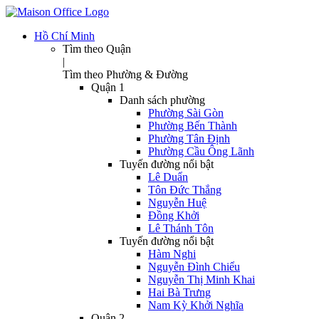
Hồ Chí Minh
Tìm theo Quận
|
Tìm theo Phường & Đường
Quận 1
Danh sách phường
Phường Sài Gòn
Phường Bến Thành
Phường Tân Định
Phường Cầu Ông Lãnh
Tuyến đường nổi bật
Lê Duẩn
Tôn Đức Thắng
Nguyễn Huệ
Đồng Khởi
Lê Thánh Tôn
Tuyến đường nổi bật
Hàm Nghi
Nguyễn Đình Chiểu
Nguyễn Thị Minh Khai
Hai Bà Trưng
Nam Kỳ Khởi Nghĩa
Quận 2