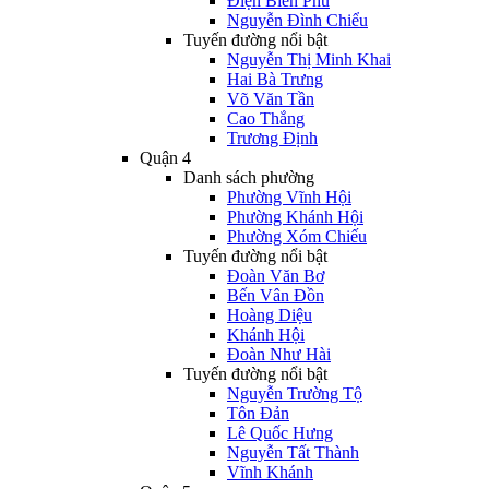
Điện Biên Phủ
Nguyễn Đình Chiểu
Tuyến đường nổi bật
Nguyễn Thị Minh Khai
Hai Bà Trưng
Võ Văn Tần
Cao Thắng
Trương Định
Quận 4
Danh sách phường
Phường Vĩnh Hội
Phường Khánh Hội
Phường Xóm Chiếu
Tuyến đường nổi bật
Đoàn Văn Bơ
Bến Vân Đồn
Hoàng Diệu
Khánh Hội
Đoàn Như Hài
Tuyến đường nổi bật
Nguyễn Trường Tộ
Tôn Đản
Lê Quốc Hưng
Nguyễn Tất Thành
Vĩnh Khánh