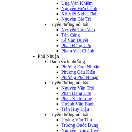
Ung Văn Khiêm
Nguyễn Hữu Cảnh
Xô Viết Nghệ Tĩnh
Nguyễn Gia Trí
Tuyến đường nổi bật
Nguyễn Cửu Vân
Tân Cảng
Lê Văn Duyệt
Phan Đăng Lưu
Phạm Viết Chánh
Phú Nhuận
Danh sách phường
Phường Đức Nhuận
Phường Cầu Kiệu
Phường Phú Nhuận
Tuyến đường nổi bật
Nguyễn Văn Trỗi
Phan Đăng Lưu
Phan Xích Long
Huỳnh Văn Bánh
Trần Huy Liệu
Tuyến đường nổi bật
Hoàng Văn Thụ
Trương Quốc Dung
Nguyễn Trọng Tuyển