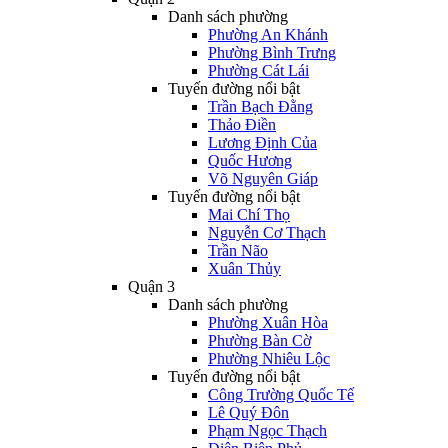
Danh sách phường
Phường An Khánh
Phường Bình Trưng
Phường Cát Lái
Tuyến đường nổi bật
Trần Bạch Đằng
Thảo Điền
Lương Định Của
Quốc Hương
Võ Nguyên Giáp
Tuyến đường nổi bật
Mai Chí Thọ
Nguyễn Cơ Thạch
Trần Não
Xuân Thủy
Quận 3
Danh sách phường
Phường Xuân Hòa
Phường Bàn Cờ
Phường Nhiêu Lộc
Tuyến đường nổi bật
Công Trường Quốc Tế
Lê Quý Đôn
Phạm Ngọc Thạch