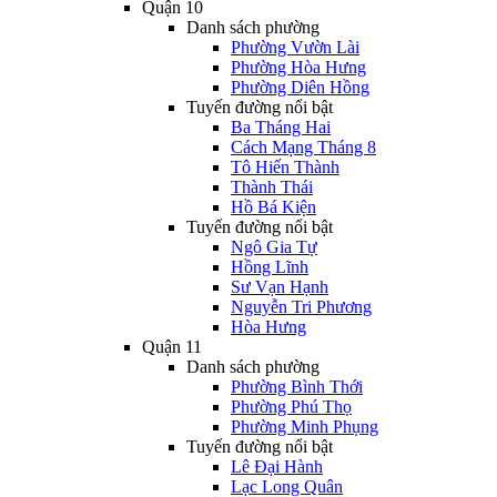
Quận 10
Danh sách phường
Phường Vườn Lài
Phường Hòa Hưng
Phường Diên Hồng
Tuyến đường nổi bật
Ba Tháng Hai
Cách Mạng Tháng 8
Tô Hiến Thành
Thành Thái
Hồ Bá Kiện
Tuyến đường nổi bật
Ngô Gia Tự
Hồng Lĩnh
Sư Vạn Hạnh
Nguyễn Tri Phương
Hòa Hưng
Quận 11
Danh sách phường
Phường Bình Thới
Phường Phú Thọ
Phường Minh Phụng
Tuyến đường nổi bật
Lê Đại Hành
Lạc Long Quân