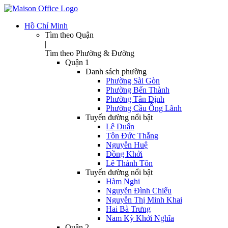
Hồ Chí Minh
Tìm theo Quận
|
Tìm theo Phường & Đường
Quận 1
Danh sách phường
Phường Sài Gòn
Phường Bến Thành
Phường Tân Định
Phường Cầu Ông Lãnh
Tuyến đường nổi bật
Lê Duẩn
Tôn Đức Thắng
Nguyễn Huệ
Đồng Khởi
Lê Thánh Tôn
Tuyến đường nổi bật
Hàm Nghi
Nguyễn Đình Chiểu
Nguyễn Thị Minh Khai
Hai Bà Trưng
Nam Kỳ Khởi Nghĩa
Quận 2