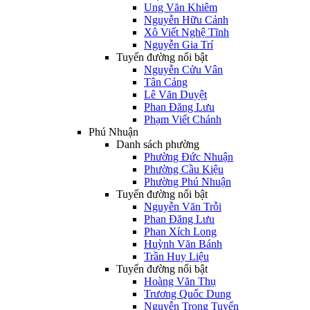
Ung Văn Khiêm
Nguyễn Hữu Cảnh
Xô Viết Nghệ Tĩnh
Nguyễn Gia Trí
Tuyến đường nổi bật
Nguyễn Cửu Vân
Tân Cảng
Lê Văn Duyệt
Phan Đăng Lưu
Phạm Viết Chánh
Phú Nhuận
Danh sách phường
Phường Đức Nhuận
Phường Cầu Kiệu
Phường Phú Nhuận
Tuyến đường nổi bật
Nguyễn Văn Trỗi
Phan Đăng Lưu
Phan Xích Long
Huỳnh Văn Bánh
Trần Huy Liệu
Tuyến đường nổi bật
Hoàng Văn Thụ
Trương Quốc Dung
Nguyễn Trọng Tuyển