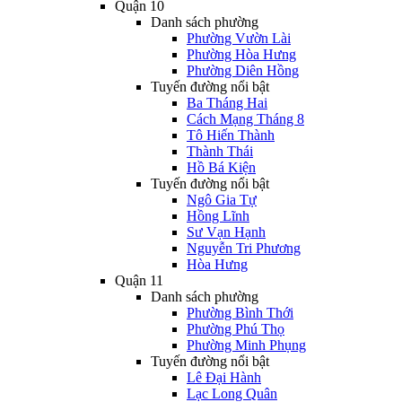
Quận 10
Danh sách phường
Phường Vườn Lài
Phường Hòa Hưng
Phường Diên Hồng
Tuyến đường nổi bật
Ba Tháng Hai
Cách Mạng Tháng 8
Tô Hiến Thành
Thành Thái
Hồ Bá Kiện
Tuyến đường nổi bật
Ngô Gia Tự
Hồng Lĩnh
Sư Vạn Hạnh
Nguyễn Tri Phương
Hòa Hưng
Quận 11
Danh sách phường
Phường Bình Thới
Phường Phú Thọ
Phường Minh Phụng
Tuyến đường nổi bật
Lê Đại Hành
Lạc Long Quân