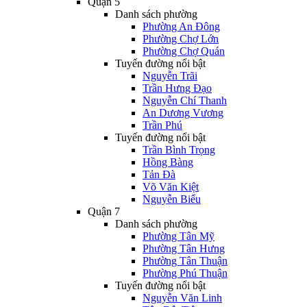
Quận 5
Danh sách phường
Phường An Đông
Phường Chợ Lớn
Phường Chợ Quán
Tuyến đường nổi bật
Nguyễn Trãi
Trần Hưng Đạo
Nguyễn Chí Thanh
An Dương Vương
Trần Phú
Tuyến đường nổi bật
Trần Bình Trọng
Hồng Bàng
Tản Đà
Võ Văn Kiệt
Nguyễn Biểu
Quận 7
Danh sách phường
Phường Tân Mỹ
Phường Tân Hưng
Phường Tân Thuận
Phường Phú Thuận
Tuyến đường nổi bật
Nguyễn Văn Linh