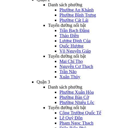
Danh sách phường
Phường An Khánh
Phường Bình Trưng
Phường Cát Lái
Tuyến đường nổi bật
Trần Bạch Đằng
Thảo Điền
Lương Định Của
Quốc Hương
Võ Nguyên Giáp
Tuyến đường nổi bật
Mai Chí Thọ
Nguyễn Cơ Thạch
Trần Não
Xuân Thủy
Quận 3
Danh sách phường
Phường Xuân Hòa
Phường Bàn Cờ
Phường Nhiêu Lộc
Tuyến đường nổi bật
Công Trường Quốc Tế
Lê Quý Đôn
Phạm Ngọc Thạch