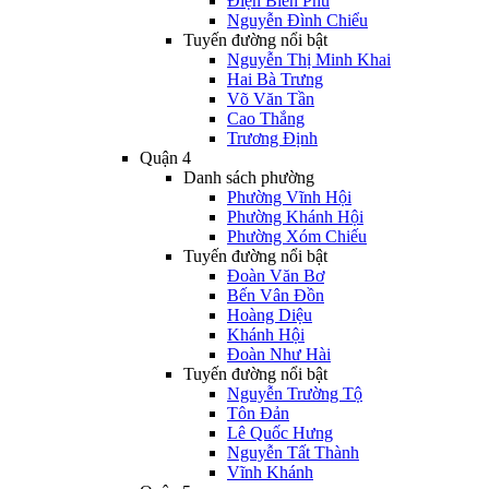
Điện Biên Phủ
Nguyễn Đình Chiểu
Tuyến đường nổi bật
Nguyễn Thị Minh Khai
Hai Bà Trưng
Võ Văn Tần
Cao Thắng
Trương Định
Quận 4
Danh sách phường
Phường Vĩnh Hội
Phường Khánh Hội
Phường Xóm Chiếu
Tuyến đường nổi bật
Đoàn Văn Bơ
Bến Vân Đồn
Hoàng Diệu
Khánh Hội
Đoàn Như Hài
Tuyến đường nổi bật
Nguyễn Trường Tộ
Tôn Đản
Lê Quốc Hưng
Nguyễn Tất Thành
Vĩnh Khánh