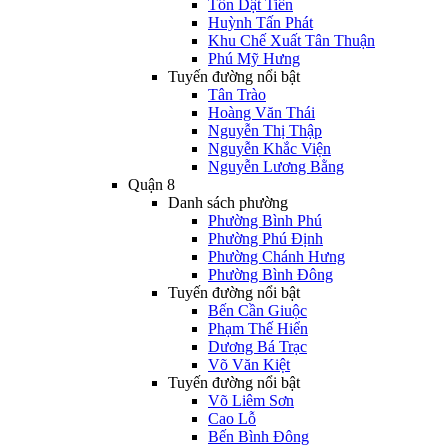
Tôn Dật Tiên
Huỳnh Tấn Phát
Khu Chế Xuất Tân Thuận
Phú Mỹ Hưng
Tuyến đường nổi bật
Tân Trào
Hoàng Văn Thái
Nguyễn Thị Thập
Nguyễn Khắc Viện
Nguyễn Lương Bằng
Quận 8
Danh sách phường
Phường Bình Phú
Phường Phú Định
Phường Chánh Hưng
Phường Bình Đông
Tuyến đường nổi bật
Bến Cần Giuộc
Phạm Thế Hiển
Dương Bá Trạc
Võ Văn Kiệt
Tuyến đường nổi bật
Võ Liêm Sơn
Cao Lỗ
Bến Bình Đông