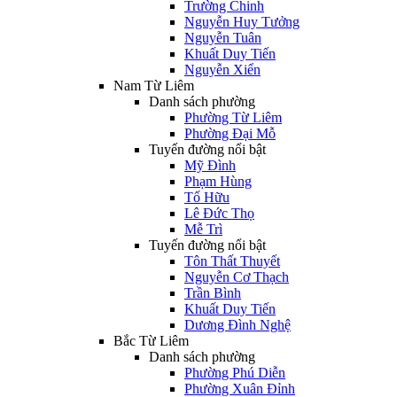
Trường Chinh
Nguyễn Huy Tưởng
Nguyễn Tuân
Khuất Duy Tiến
Nguyễn Xiển
Nam Từ Liêm
Danh sách phường
Phường Từ Liêm
Phường Đại Mỗ
Tuyến đường nổi bật
Mỹ Đình
Phạm Hùng
Tố Hữu
Lê Đức Thọ
Mễ Trì
Tuyến đường nổi bật
Tôn Thất Thuyết
Nguyễn Cơ Thạch
Trần Bình
Khuất Duy Tiến
Dương Đình Nghệ
Bắc Từ Liêm
Danh sách phường
Phường Phú Diễn
Phường Xuân Đỉnh