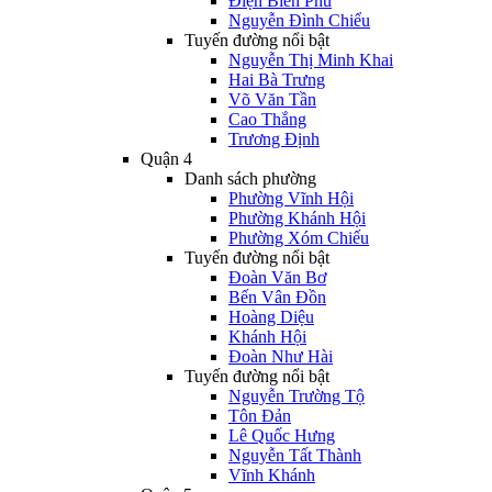
Điện Biên Phủ
Nguyễn Đình Chiểu
Tuyến đường nổi bật
Nguyễn Thị Minh Khai
Hai Bà Trưng
Võ Văn Tần
Cao Thắng
Trương Định
Quận 4
Danh sách phường
Phường Vĩnh Hội
Phường Khánh Hội
Phường Xóm Chiếu
Tuyến đường nổi bật
Đoàn Văn Bơ
Bến Vân Đồn
Hoàng Diệu
Khánh Hội
Đoàn Như Hài
Tuyến đường nổi bật
Nguyễn Trường Tộ
Tôn Đản
Lê Quốc Hưng
Nguyễn Tất Thành
Vĩnh Khánh