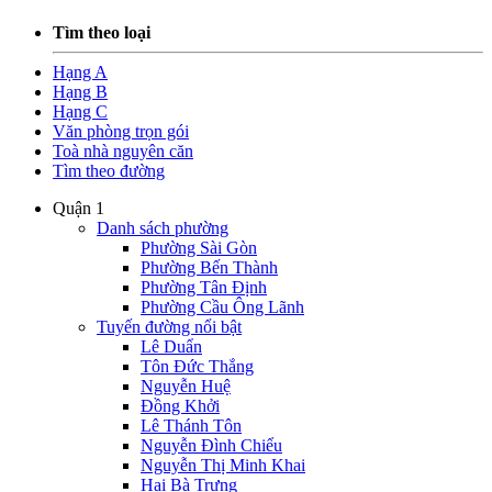
Tìm theo loại
Hạng A
Hạng B
Hạng C
Văn phòng trọn gói
Toà nhà nguyên căn
Tìm theo đường
Quận 1
Danh sách phường
Phường Sài Gòn
Phường Bến Thành
Phường Tân Định
Phường Cầu Ông Lãnh
Tuyến đường nổi bật
Lê Duẩn
Tôn Đức Thắng
Nguyễn Huệ
Đồng Khởi
Lê Thánh Tôn
Nguyễn Đình Chiểu
Nguyễn Thị Minh Khai
Hai Bà Trưng