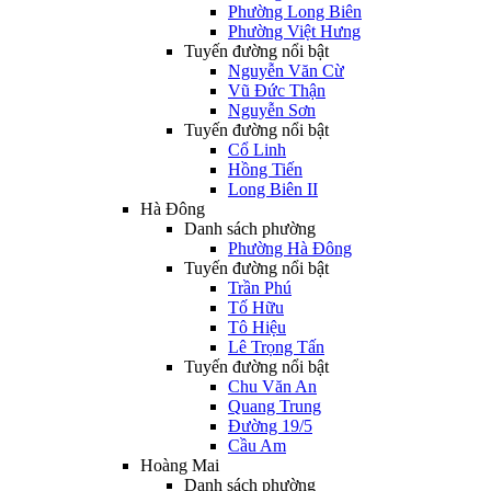
Phường Long Biên
Phường Việt Hưng
Tuyến đường nổi bật
Nguyễn Văn Cừ
Vũ Đức Thận
Nguyễn Sơn
Tuyến đường nổi bật
Cổ Linh
Hồng Tiến
Long Biên II
Hà Đông
Danh sách phường
Phường Hà Đông
Tuyến đường nổi bật
Trần Phú
Tố Hữu
Tô Hiệu
Lê Trọng Tấn
Tuyến đường nổi bật
Chu Văn An
Quang Trung
Đường 19/5
Cầu Am
Hoàng Mai
Danh sách phường