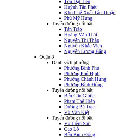
Tôn Dật Tiên
Huỳnh Tấn Phát
Khu Chế Xuất Tân Thuận
Phú Mỹ Hưng
Tuyến đường nổi bật
Tân Trào
Hoàng Văn Thái
Nguyễn Thị Thập
Nguyễn Khắc Viện
Nguyễn Lương Bằng
Quận 8
Danh sách phường
Phường Bình Phú
Phường Phú Định
Phường Chánh Hưng
Phường Bình Đông
Tuyến đường nổi bật
Bến Cần Giuộc
Phạm Thế Hiển
Dương Bá Trạc
Võ Văn Kiệt
Tuyến đường nổi bật
Võ Liêm Sơn
Cao Lỗ
Bến Bình Đông