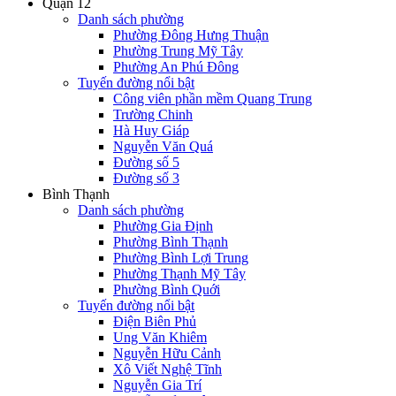
Quận 12
Danh sách phường
Phường Đông Hưng Thuận
Phường Trung Mỹ Tây
Phường An Phú Đông
Tuyến đường nổi bật
Công viên phần mềm Quang Trung
Trường Chinh
Hà Huy Giáp
Nguyễn Văn Quá
Đường số 5
Đường số 3
Bình Thạnh
Danh sách phường
Phường Gia Định
Phường Bình Thạnh
Phường Bình Lợi Trung
Phường Thạnh Mỹ Tây
Phường Bình Quới
Tuyến đường nổi bật
Điện Biên Phủ
Ung Văn Khiêm
Nguyễn Hữu Cảnh
Xô Viết Nghệ Tĩnh
Nguyễn Gia Trí