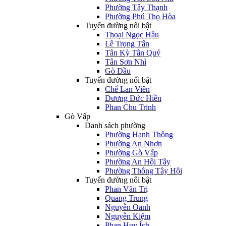
Phường Tây Thạnh
Phường Phú Thọ Hòa
Tuyến đường nổi bật
Thoại Ngọc Hầu
Lê Trọng Tấn
Tân Kỳ Tân Quý
Tân Sơn Nhì
Gò Dầu
Tuyến đường nổi bật
Chế Lan Viên
Dương Đức Hiền
Phan Chu Trinh
Gò Vấp
Danh sách phường
Phường Hạnh Thông
Phường An Nhơn
Phường Gò Vấp
Phường An Hội Tây
Phường Thông Tây Hội
Tuyến đường nổi bật
Phan Văn Trị
Quang Trung
Nguyễn Oanh
Nguyễn Kiệm
Phan Huy Ích