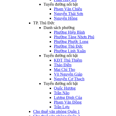
Tuyến đường nổi bật
Phạm Văn Chiêu
Nguyễn Thái Sơn
Nguyên Hồng
TP. Thủ Đức
Danh sách phường
Phường Hiệp Bình
Phường Tăng Nhơn Phú
Phường Phước Long
Phường Thủ Đức
Phường Linh Xuân
Tuyến đường nổi bật
KĐT Thủ Thiêm
Thảo Điền
Mai Chí Thọ
Võ Nguyên Giáp
Nguyễn Cơ Thạch
Tuyến đường nổi bật
Quốc Hương
Trần Não
Lương Định Của
Phạm Văn Đồng
Trần Lựu
Cho thuê văn phòng Quận 1