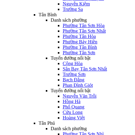
Nguyễn Kiệm
Trường Sa
Tân Bình
Danh sách phường
Phường Tân Sơn Hòa
Phường Tân Sơn Nhất
Phường Tân Hòa
Phường Bảy Hiền
Phường Tân Bình
Phường Tân Sơn
Tuyến đường nổi bật
Cộng Hòa
Sân Bay Tân Sơn Nhất
Trường Sơn
Bạch Đằng
Phan Đình Giót
Tuyến đường nổi bật
Nguyễn Văn Trỗi
Hồng Hà
Phổ Quang
Cửu Long
Hoàng Việt
Tân Phú
Danh sách phường
Phường Tân Sơn Nhì