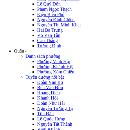
Lê Quý Đôn
Phạm Ngọc Thạch
Điện Biên Phủ
Nguyễn Đình Chiểu
Nguyễn Thị Minh Khai
Hai Bà Trưng
Võ Văn Tần
Cao Thắng
Trương Định
Quận 4
Danh sách phường
Phường Vĩnh Hội
Phường Khánh Hội
Phường Xóm Chiếu
Tuyến đường nổi bật
Đoàn Văn Bơ
Bến Vân Đồn
Hoàng Diệu
Khánh Hội
Đoàn Như Hài
Nguyễn Trường Tộ
Tôn Đản
Lê Quốc Hưng
Nguyễn Tất Thành
Vĩnh Khánh