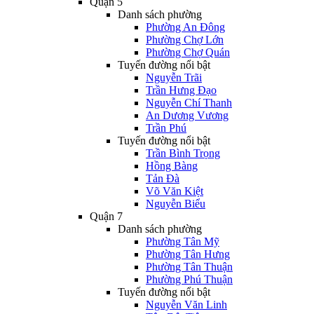
Quận 5
Danh sách phường
Phường An Đông
Phường Chợ Lớn
Phường Chợ Quán
Tuyến đường nổi bật
Nguyễn Trãi
Trần Hưng Đạo
Nguyễn Chí Thanh
An Dương Vương
Trần Phú
Tuyến đường nổi bật
Trần Bình Trọng
Hồng Bàng
Tản Đà
Võ Văn Kiệt
Nguyễn Biểu
Quận 7
Danh sách phường
Phường Tân Mỹ
Phường Tân Hưng
Phường Tân Thuận
Phường Phú Thuận
Tuyến đường nổi bật
Nguyễn Văn Linh