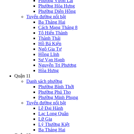
Phường Vườn Lài
Phường Hòa Hưng
Phường Diên Hồng
Tuyến đường nổi bật
Ba Tháng Hai
Cách Mạng Tháng 8
Tô Hiến Thành
Thành Thái
Hồ Bá Kiện
Ngô Gia Tự
Hồng Lĩnh
Sư Vạn Hạnh
Nguyễn Tri Phương
Hòa Hưng
Quận 11
Danh sách phường
Phường Bình Thới
Phường Phú Thọ
Phường Minh Phụng
Tuyến đường nổi bật
Lê Đại Hành
Lạc Long Quân
Lữ Gia
Lý Thường Kiệt
Ba Tháng Hai