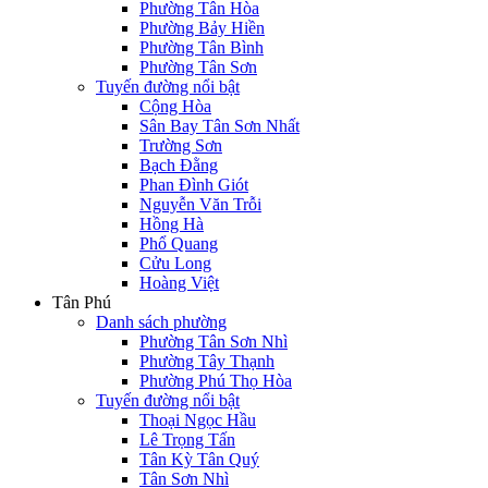
Phường Tân Hòa
Phường Bảy Hiền
Phường Tân Bình
Phường Tân Sơn
Tuyến đường nổi bật
Cộng Hòa
Sân Bay Tân Sơn Nhất
Trường Sơn
Bạch Đằng
Phan Đình Giót
Nguyễn Văn Trỗi
Hồng Hà
Phổ Quang
Cửu Long
Hoàng Việt
Tân Phú
Danh sách phường
Phường Tân Sơn Nhì
Phường Tây Thạnh
Phường Phú Thọ Hòa
Tuyến đường nổi bật
Thoại Ngọc Hầu
Lê Trọng Tấn
Tân Kỳ Tân Quý
Tân Sơn Nhì