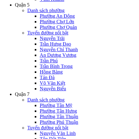
Quận 5
Danh sách phường
Phường An Đông
Phường Chợ Lớn
Phường Chợ Quán
Tuyến đường nổi bật
Nguyễn Trãi
Trần Hưng Đạo
Nguyễn Chí Thanh
An Dương Vương
Trần Phú
Trần Bình Trọng
Hồng Bàng
Tản Đà
Võ Văn Kiệt
Nguyễn Biểu
Quận 7
Danh sách phường
Phường Tân Mỹ
Phường Tân Hưng
Phường Tân Thuận
Phường Phú Thuận
Tuyến đường nổi bật
Nguyễn Văn Linh
Tôn Dật Tiên