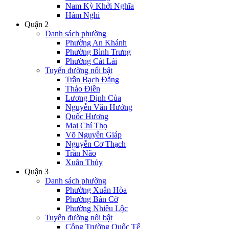
Nam Kỳ Khởi Nghĩa
Hàm Nghi
Quận 2
Danh sách phường
Phường An Khánh
Phường Bình Trưng
Phường Cát Lái
Tuyến đường nổi bật
Trần Bạch Đằng
Thảo Điền
Lương Định Của
Nguyễn Văn Hưởng
Quốc Hương
Mai Chí Thọ
Võ Nguyên Giáp
Nguyễn Cơ Thạch
Trần Não
Xuân Thủy
Quận 3
Danh sách phường
Phường Xuân Hòa
Phường Bàn Cờ
Phường Nhiêu Lộc
Tuyến đường nổi bật
Công Trường Quốc Tế