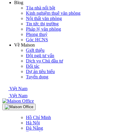
Blog
Tòa nhà nổi bật
Kinh nghiệm thuê văn phòng
Nội thất văn phòng
Tin tức thị trường
Pháp lý văn phòng
Phong thuỷ
Góc HCNS
Về Maison
Giới thiệu
Đội ngũ tư vấn
Dịch vụ Chủ đầu tư
Đối tác
Dự án tiêu biểu
Tuyển dụng
Việt Nam
Việt Nam
Hồ Chí Minh
Hà Nội
Đà Nẵng