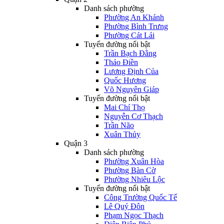
Danh sách phường
Phường An Khánh
Phường Bình Trưng
Phường Cát Lái
Tuyến đường nổi bật
Trần Bạch Đằng
Thảo Điền
Lương Định Của
Quốc Hương
Võ Nguyên Giáp
Tuyến đường nổi bật
Mai Chí Thọ
Nguyễn Cơ Thạch
Trần Não
Xuân Thủy
Quận 3
Danh sách phường
Phường Xuân Hòa
Phường Bàn Cờ
Phường Nhiêu Lộc
Tuyến đường nổi bật
Công Trường Quốc Tế
Lê Quý Đôn
Phạm Ngọc Thạch