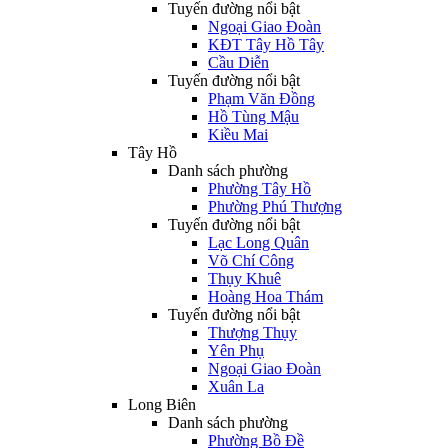
Tuyến đường nổi bật
Ngoại Giao Đoàn
KĐT Tây Hồ Tây
Cầu Diễn
Tuyến đường nổi bật
Phạm Văn Đồng
Hồ Tùng Mậu
Kiều Mai
Tây Hồ
Danh sách phường
Phường Tây Hồ
Phường Phú Thượng
Tuyến đường nổi bật
Lạc Long Quân
Võ Chí Công
Thụy Khuê
Hoàng Hoa Thám
Tuyến đường nổi bật
Thượng Thụy
Yên Phụ
Ngoại Giao Đoàn
Xuân La
Long Biên
Danh sách phường
Phường Bồ Đề