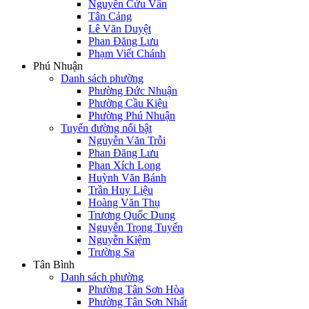
Nguyễn Cửu Vân
Tân Cảng
Lê Văn Duyệt
Phan Đăng Lưu
Phạm Viết Chánh
Phú Nhuận
Danh sách phường
Phường Đức Nhuận
Phường Cầu Kiệu
Phường Phú Nhuận
Tuyến đường nổi bật
Nguyễn Văn Trỗi
Phan Đăng Lưu
Phan Xích Long
Huỳnh Văn Bánh
Trần Huy Liệu
Hoàng Văn Thụ
Trương Quốc Dung
Nguyễn Trọng Tuyển
Nguyễn Kiệm
Trường Sa
Tân Bình
Danh sách phường
Phường Tân Sơn Hòa
Phường Tân Sơn Nhất