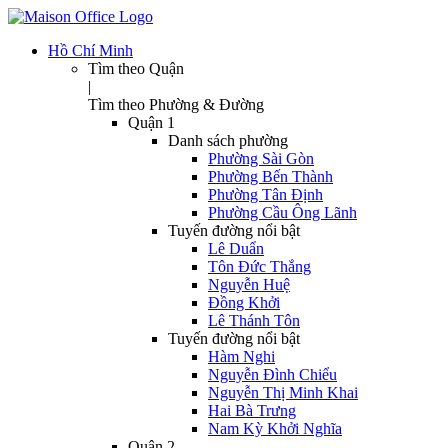
Hồ Chí Minh
Tìm theo Quận
|
Tìm theo Phường & Đường
Quận 1
Danh sách phường
Phường Sài Gòn
Phường Bến Thành
Phường Tân Định
Phường Cầu Ông Lãnh
Tuyến đường nổi bật
Lê Duẩn
Tôn Đức Thắng
Nguyễn Huệ
Đồng Khởi
Lê Thánh Tôn
Tuyến đường nổi bật
Hàm Nghi
Nguyễn Đình Chiểu
Nguyễn Thị Minh Khai
Hai Bà Trưng
Nam Kỳ Khởi Nghĩa
Quận 2