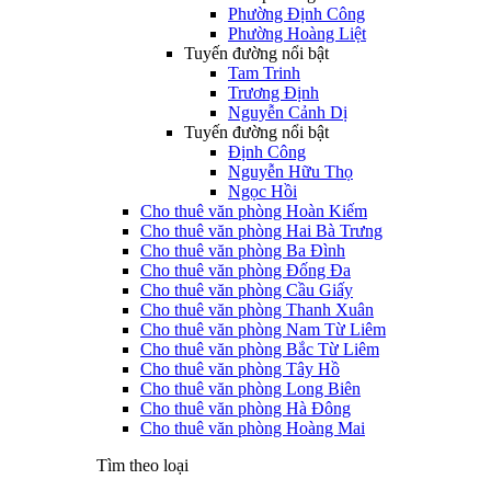
Phường Định Công
Phường Hoàng Liệt
Tuyến đường nổi bật
Tam Trinh
Trương Định
Nguyễn Cảnh Dị
Tuyến đường nổi bật
Định Công
Nguyễn Hữu Thọ
Ngọc Hồi
Cho thuê văn phòng Hoàn Kiếm
Cho thuê văn phòng Hai Bà Trưng
Cho thuê văn phòng Ba Đình
Cho thuê văn phòng Đống Đa
Cho thuê văn phòng Cầu Giấy
Cho thuê văn phòng Thanh Xuân
Cho thuê văn phòng Nam Từ Liêm
Cho thuê văn phòng Bắc Từ Liêm
Cho thuê văn phòng Tây Hồ
Cho thuê văn phòng Long Biên
Cho thuê văn phòng Hà Đông
Cho thuê văn phòng Hoàng Mai
Tìm theo loại