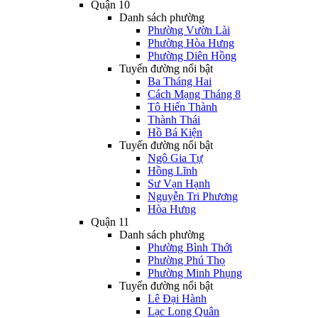
Quận 10
Danh sách phường
Phường Vườn Lài
Phường Hòa Hưng
Phường Diên Hồng
Tuyến đường nổi bật
Ba Tháng Hai
Cách Mạng Tháng 8
Tô Hiến Thành
Thành Thái
Hồ Bá Kiện
Tuyến đường nổi bật
Ngô Gia Tự
Hồng Lĩnh
Sư Vạn Hạnh
Nguyễn Tri Phương
Hòa Hưng
Quận 11
Danh sách phường
Phường Bình Thới
Phường Phú Thọ
Phường Minh Phụng
Tuyến đường nổi bật
Lê Đại Hành
Lạc Long Quân