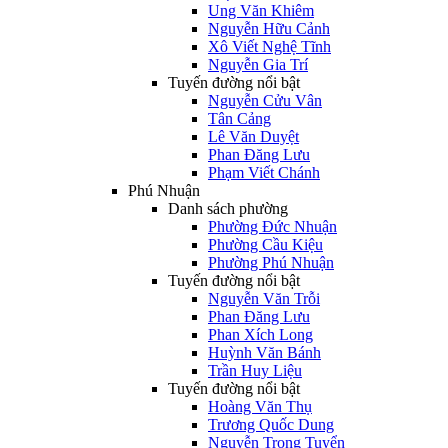
Ung Văn Khiêm
Nguyễn Hữu Cảnh
Xô Viết Nghệ Tĩnh
Nguyễn Gia Trí
Tuyến đường nổi bật
Nguyễn Cửu Vân
Tân Cảng
Lê Văn Duyệt
Phan Đăng Lưu
Phạm Viết Chánh
Phú Nhuận
Danh sách phường
Phường Đức Nhuận
Phường Cầu Kiệu
Phường Phú Nhuận
Tuyến đường nổi bật
Nguyễn Văn Trỗi
Phan Đăng Lưu
Phan Xích Long
Huỳnh Văn Bánh
Trần Huy Liệu
Tuyến đường nổi bật
Hoàng Văn Thụ
Trương Quốc Dung
Nguyễn Trọng Tuyển