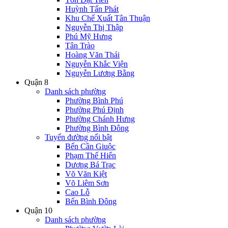
Huỳnh Tấn Phát
Khu Chế Xuất Tân Thuận
Nguyễn Thị Thập
Phú Mỹ Hưng
Tân Trào
Hoàng Văn Thái
Nguyễn Khắc Viện
Nguyễn Lương Bằng
Quận 8
Danh sách phường
Phường Bình Phú
Phường Phú Định
Phường Chánh Hưng
Phường Bình Đông
Tuyến đường nổi bật
Bến Cần Giuộc
Phạm Thế Hiển
Dương Bá Trạc
Võ Văn Kiệt
Võ Liêm Sơn
Cao Lỗ
Bến Bình Đông
Quận 10
Danh sách phường