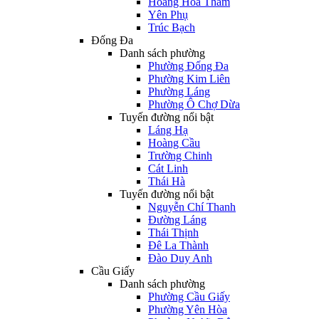
Hoàng Hoa Thám
Yên Phụ
Trúc Bạch
Đống Đa
Danh sách phường
Phường Đống Đa
Phường Kim Liên
Phường Láng
Phường Ô Chợ Dừa
Tuyến đường nổi bật
Láng Hạ
Hoàng Cầu
Trường Chinh
Cát Linh
Thái Hà
Tuyến đường nổi bật
Nguyễn Chí Thanh
Đường Láng
Thái Thịnh
Đê La Thành
Đào Duy Anh
Cầu Giấy
Danh sách phường
Phường Cầu Giấy
Phường Yên Hòa