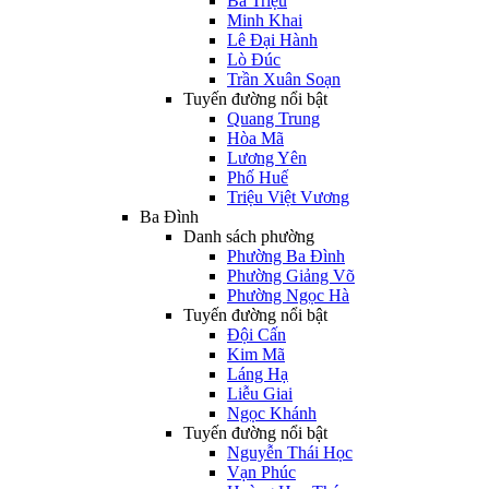
Bà Triệu
Minh Khai
Lê Đại Hành
Lò Đúc
Trần Xuân Soạn
Tuyến đường nổi bật
Quang Trung
Hòa Mã
Lương Yên
Phố Huế
Triệu Việt Vương
Ba Đình
Danh sách phường
Phường Ba Đình
Phường Giảng Võ
Phường Ngọc Hà
Tuyến đường nổi bật
Đội Cấn
Kim Mã
Láng Hạ
Liễu Giai
Ngọc Khánh
Tuyến đường nổi bật
Nguyễn Thái Học
Vạn Phúc