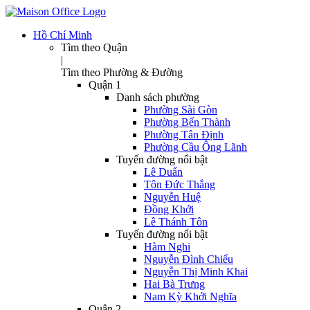
Hồ Chí Minh
Tìm theo Quận
|
Tìm theo Phường & Đường
Quận 1
Danh sách phường
Phường Sài Gòn
Phường Bến Thành
Phường Tân Định
Phường Cầu Ông Lãnh
Tuyến đường nổi bật
Lê Duẩn
Tôn Đức Thắng
Nguyễn Huệ
Đồng Khởi
Lê Thánh Tôn
Tuyến đường nổi bật
Hàm Nghi
Nguyễn Đình Chiểu
Nguyễn Thị Minh Khai
Hai Bà Trưng
Nam Kỳ Khởi Nghĩa
Quận 2