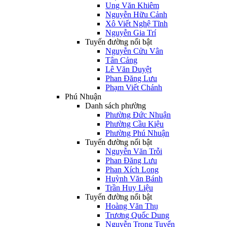
Ung Văn Khiêm
Nguyễn Hữu Cảnh
Xô Viết Nghệ Tĩnh
Nguyễn Gia Trí
Tuyến đường nổi bật
Nguyễn Cửu Vân
Tân Cảng
Lê Văn Duyệt
Phan Đăng Lưu
Phạm Viết Chánh
Phú Nhuận
Danh sách phường
Phường Đức Nhuận
Phường Cầu Kiệu
Phường Phú Nhuận
Tuyến đường nổi bật
Nguyễn Văn Trỗi
Phan Đăng Lưu
Phan Xích Long
Huỳnh Văn Bánh
Trần Huy Liệu
Tuyến đường nổi bật
Hoàng Văn Thụ
Trương Quốc Dung
Nguyễn Trọng Tuyển