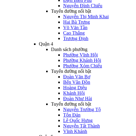
Điện Biên Phủ
Nguyễn Đình Chiểu
Tuyến đường nổi bật
Nguyễn Thị Minh Khai
Hai Bà Trưng
Võ Văn Tần
Cao Thắng
Trương Định
Quận 4
Danh sách phường
Phường Vĩnh Hội
Phường Khánh Hội
Phường Xóm Chiếu
Tuyến đường nổi bật
Đoàn Văn Bơ
Bến Vân Đồn
Hoàng Diệu
Khánh Hội
Đoàn Như Hài
Tuyến đường nổi bật
Nguyễn Trường Tộ
Tôn Đản
Lê Quốc Hưng
Nguyễn Tất Thành
Vĩnh Khánh