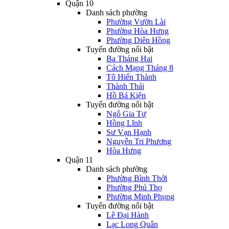
Quận 10
Danh sách phường
Phường Vườn Lài
Phường Hòa Hưng
Phường Diên Hồng
Tuyến đường nổi bật
Ba Tháng Hai
Cách Mạng Tháng 8
Tô Hiến Thành
Thành Thái
Hồ Bá Kiện
Tuyến đường nổi bật
Ngô Gia Tự
Hồng Lĩnh
Sư Vạn Hạnh
Nguyễn Tri Phương
Hòa Hưng
Quận 11
Danh sách phường
Phường Bình Thới
Phường Phú Thọ
Phường Minh Phụng
Tuyến đường nổi bật
Lê Đại Hành
Lạc Long Quân