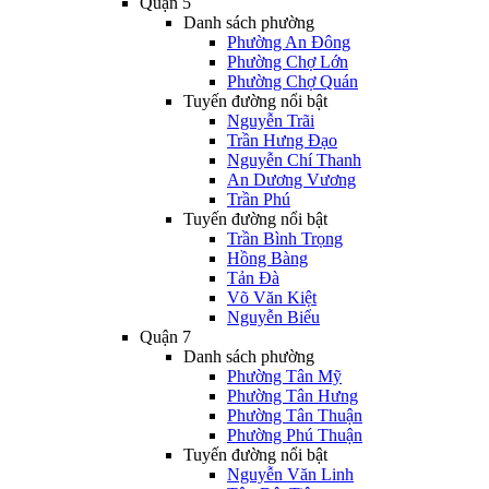
Quận 5
Danh sách phường
Phường An Đông
Phường Chợ Lớn
Phường Chợ Quán
Tuyến đường nổi bật
Nguyễn Trãi
Trần Hưng Đạo
Nguyễn Chí Thanh
An Dương Vương
Trần Phú
Tuyến đường nổi bật
Trần Bình Trọng
Hồng Bàng
Tản Đà
Võ Văn Kiệt
Nguyễn Biểu
Quận 7
Danh sách phường
Phường Tân Mỹ
Phường Tân Hưng
Phường Tân Thuận
Phường Phú Thuận
Tuyến đường nổi bật
Nguyễn Văn Linh