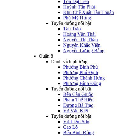
Tôn Dật Tiên
Huỳnh Tấn Phát
Khu Chế Xuất Tân Thuận
Phú Mỹ Hưng
Tuyến đường nổi bật
Tân Trào
Hoàng Văn Thái
Nguyễn Thị Thập
Nguyễn Khắc Viện
Nguyễn Lương Bằng
Quận 8
Danh sách phường
Phường Bình Phú
Phường Phú Định
Phường Chánh Hưng
Phường Bình Đông
Tuyến đường nổi bật
Bến Cần Giuộc
Phạm Thế Hiển
Dương Bá Trạc
Võ Văn Kiệt
Tuyến đường nổi bật
Võ Liêm Sơn
Cao Lỗ
Bến Bình Đông