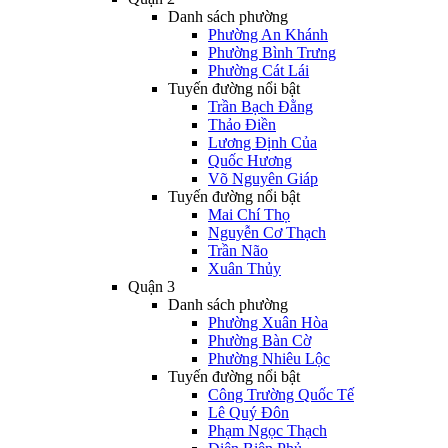
Danh sách phường
Phường An Khánh
Phường Bình Trưng
Phường Cát Lái
Tuyến đường nổi bật
Trần Bạch Đằng
Thảo Điền
Lương Định Của
Quốc Hương
Võ Nguyên Giáp
Tuyến đường nổi bật
Mai Chí Thọ
Nguyễn Cơ Thạch
Trần Não
Xuân Thủy
Quận 3
Danh sách phường
Phường Xuân Hòa
Phường Bàn Cờ
Phường Nhiêu Lộc
Tuyến đường nổi bật
Công Trường Quốc Tế
Lê Quý Đôn
Phạm Ngọc Thạch