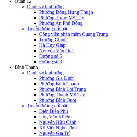
Quận 12
Danh sách phường
Phường Đông Hưng Thuận
Phường Trung Mỹ Tây
Phường An Phú Đông
Tuyến đường nổi bật
Công viên phần mềm Quang Trung
Trường Chinh
Hà Huy Giáp
Nguyễn Văn Quá
Đường số 5
Đường số 3
Bình Thạnh
Danh sách phường
Phường Gia Định
Phường Bình Thạnh
Phường Bình Lợi Trung
Phường Thạnh Mỹ Tây
Phường Bình Quới
Tuyến đường nổi bật
Điện Biên Phủ
Ung Văn Khiêm
Nguyễn Hữu Cảnh
Xô Viết Nghệ Tĩnh
Nguyễn Gia Trí