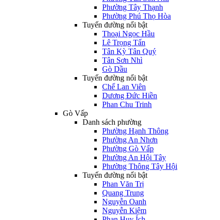
Phường Tây Thạnh
Phường Phú Thọ Hòa
Tuyến đường nổi bật
Thoại Ngọc Hầu
Lê Trọng Tấn
Tân Kỳ Tân Quý
Tân Sơn Nhì
Gò Dầu
Tuyến đường nổi bật
Chế Lan Viên
Dương Đức Hiền
Phan Chu Trinh
Gò Vấp
Danh sách phường
Phường Hạnh Thông
Phường An Nhơn
Phường Gò Vấp
Phường An Hội Tây
Phường Thông Tây Hội
Tuyến đường nổi bật
Phan Văn Trị
Quang Trung
Nguyễn Oanh
Nguyễn Kiệm
Phan Huy Ích