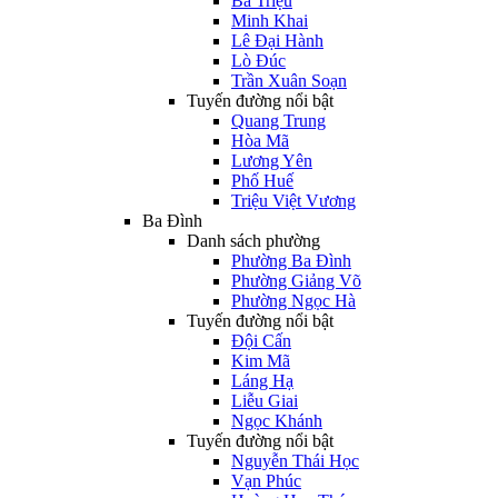
Bà Triệu
Minh Khai
Lê Đại Hành
Lò Đúc
Trần Xuân Soạn
Tuyến đường nổi bật
Quang Trung
Hòa Mã
Lương Yên
Phố Huế
Triệu Việt Vương
Ba Đình
Danh sách phường
Phường Ba Đình
Phường Giảng Võ
Phường Ngọc Hà
Tuyến đường nổi bật
Đội Cấn
Kim Mã
Láng Hạ
Liễu Giai
Ngọc Khánh
Tuyến đường nổi bật
Nguyễn Thái Học
Vạn Phúc