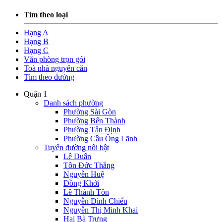
Tìm theo loại
Hạng A
Hạng B
Hạng C
Văn phòng trọn gói
Toà nhà nguyên căn
Tìm theo đường
Quận 1
Danh sách phường
Phường Sài Gòn
Phường Bến Thành
Phường Tân Định
Phường Cầu Ông Lãnh
Tuyến đường nổi bật
Lê Duẩn
Tôn Đức Thắng
Nguyễn Huệ
Đồng Khởi
Lê Thánh Tôn
Nguyễn Đình Chiểu
Nguyễn Thị Minh Khai
Hai Bà Trưng