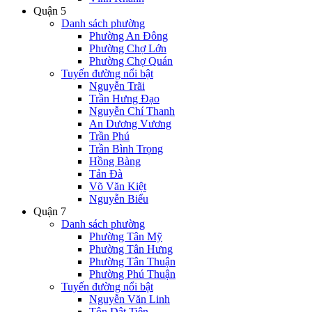
Quận 5
Danh sách phường
Phường An Đông
Phường Chợ Lớn
Phường Chợ Quán
Tuyến đường nổi bật
Nguyễn Trãi
Trần Hưng Đạo
Nguyễn Chí Thanh
An Dương Vương
Trần Phú
Trần Bình Trọng
Hồng Bàng
Tản Đà
Võ Văn Kiệt
Nguyễn Biểu
Quận 7
Danh sách phường
Phường Tân Mỹ
Phường Tân Hưng
Phường Tân Thuận
Phường Phú Thuận
Tuyến đường nổi bật
Nguyễn Văn Linh
Tôn Dật Tiên