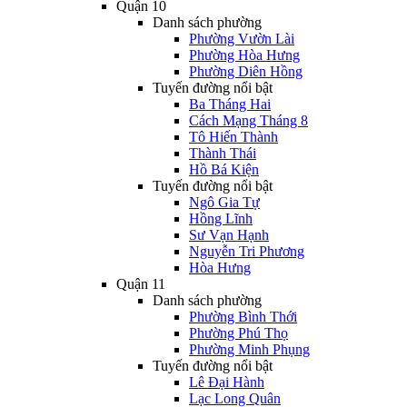
Quận 10
Danh sách phường
Phường Vườn Lài
Phường Hòa Hưng
Phường Diên Hồng
Tuyến đường nổi bật
Ba Tháng Hai
Cách Mạng Tháng 8
Tô Hiến Thành
Thành Thái
Hồ Bá Kiện
Tuyến đường nổi bật
Ngô Gia Tự
Hồng Lĩnh
Sư Vạn Hạnh
Nguyễn Tri Phương
Hòa Hưng
Quận 11
Danh sách phường
Phường Bình Thới
Phường Phú Thọ
Phường Minh Phụng
Tuyến đường nổi bật
Lê Đại Hành
Lạc Long Quân