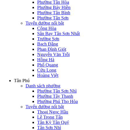
Phường Tân Hòa
Phường Bảy Hiền
Phường Tân Bình
Phường Tân Sơn
Tuyến đường nổi bật
Cộng Hòa
Sân Bay Tân Sơn Nhất
Trường Sơn
Bạch Đằng
Phan Đình Giót
Nguyễn Văn Trỗi
Hồng Hà
Phổ Quang
Cửu Long
Hoàng Việt
Tân Phú
Danh sách phường
Phường Tân Sơn Nhì
Phường Tây Thạnh
Phường Phú Thọ Hòa
Tuyến đường nổi bật
Thoại Ngọc Hầu
Lê Trọng Tấn
Tân Kỳ Tân Quý
Tân Sơn Nhì