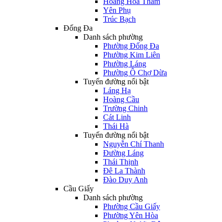
Hoàng Hoa Thám
Yên Phụ
Trúc Bạch
Đống Đa
Danh sách phường
Phường Đống Đa
Phường Kim Liên
Phường Láng
Phường Ô Chợ Dừa
Tuyến đường nổi bật
Láng Hạ
Hoàng Cầu
Trường Chinh
Cát Linh
Thái Hà
Tuyến đường nổi bật
Nguyễn Chí Thanh
Đường Láng
Thái Thịnh
Đê La Thành
Đào Duy Anh
Cầu Giấy
Danh sách phường
Phường Cầu Giấy
Phường Yên Hòa