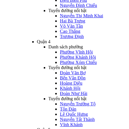
Điện Biên Phủ
Nguyễn Đình Chiểu
Tuyến đường nổi bật
Nguyễn Thị Minh Khai
Hai Bà Trưng
Võ Văn Tần
Cao Thắng
Trương Định
Quận 4
Danh sách phường
Phường Vĩnh Hội
Phường Khánh Hội
Phường Xóm Chiếu
Tuyến đường nổi bật
Đoàn Văn Bơ
Bến Vân Đồn
Hoàng Diệu
Khánh Hội
Đoàn Như Hài
Tuyến đường nổi bật
Nguyễn Trường Tộ
Tôn Đản
Lê Quốc Hưng
Nguyễn Tất Thành
Vĩnh Khánh