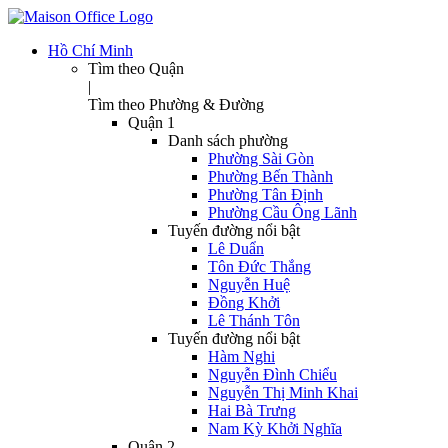
Hồ Chí Minh
Tìm theo Quận
|
Tìm theo Phường & Đường
Quận 1
Danh sách phường
Phường Sài Gòn
Phường Bến Thành
Phường Tân Định
Phường Cầu Ông Lãnh
Tuyến đường nổi bật
Lê Duẩn
Tôn Đức Thắng
Nguyễn Huệ
Đồng Khởi
Lê Thánh Tôn
Tuyến đường nổi bật
Hàm Nghi
Nguyễn Đình Chiểu
Nguyễn Thị Minh Khai
Hai Bà Trưng
Nam Kỳ Khởi Nghĩa
Quận 2