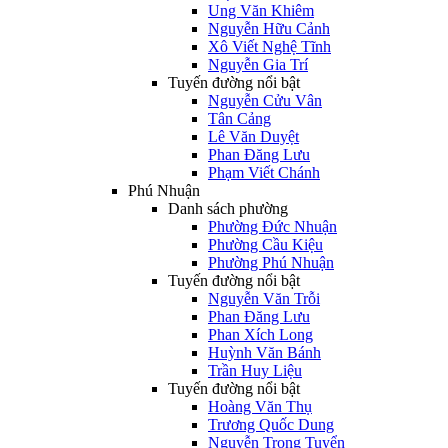
Ung Văn Khiêm
Nguyễn Hữu Cảnh
Xô Viết Nghệ Tĩnh
Nguyễn Gia Trí
Tuyến đường nổi bật
Nguyễn Cửu Vân
Tân Cảng
Lê Văn Duyệt
Phan Đăng Lưu
Phạm Viết Chánh
Phú Nhuận
Danh sách phường
Phường Đức Nhuận
Phường Cầu Kiệu
Phường Phú Nhuận
Tuyến đường nổi bật
Nguyễn Văn Trỗi
Phan Đăng Lưu
Phan Xích Long
Huỳnh Văn Bánh
Trần Huy Liệu
Tuyến đường nổi bật
Hoàng Văn Thụ
Trương Quốc Dung
Nguyễn Trọng Tuyển