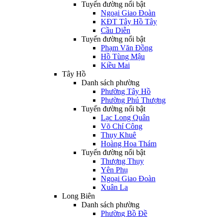
Tuyến đường nổi bật
Ngoại Giao Đoàn
KĐT Tây Hồ Tây
Cầu Diễn
Tuyến đường nổi bật
Phạm Văn Đồng
Hồ Tùng Mậu
Kiều Mai
Tây Hồ
Danh sách phường
Phường Tây Hồ
Phường Phú Thượng
Tuyến đường nổi bật
Lạc Long Quân
Võ Chí Công
Thụy Khuê
Hoàng Hoa Thám
Tuyến đường nổi bật
Thượng Thụy
Yên Phụ
Ngoại Giao Đoàn
Xuân La
Long Biên
Danh sách phường
Phường Bồ Đề