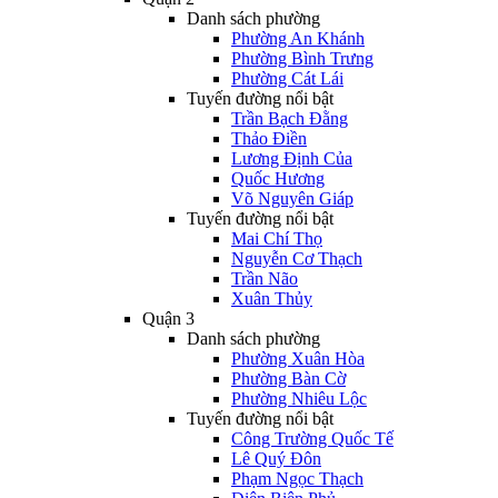
Danh sách phường
Phường An Khánh
Phường Bình Trưng
Phường Cát Lái
Tuyến đường nổi bật
Trần Bạch Đằng
Thảo Điền
Lương Định Của
Quốc Hương
Võ Nguyên Giáp
Tuyến đường nổi bật
Mai Chí Thọ
Nguyễn Cơ Thạch
Trần Não
Xuân Thủy
Quận 3
Danh sách phường
Phường Xuân Hòa
Phường Bàn Cờ
Phường Nhiêu Lộc
Tuyến đường nổi bật
Công Trường Quốc Tế
Lê Quý Đôn
Phạm Ngọc Thạch