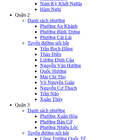
Nam Kỳ Khởi Nghĩa
Hàm Nghi
Quận 2
Danh sách phường
Phường An Khánh
Phường Bình Trưng
Phường Cát Lái
Tuyến đường nổi bật
Trần Bạch Đằng
Thảo Điền
Lương Định Của
Nguyễn Văn Hưởng
Quốc Hương
Mai Chí Thọ
Võ Nguyên Giáp
Nguyễn Cơ Thạch
Trần Não
Xuân Thủy
Quận 3
Danh sách phường
Phường Xuân Hòa
Phường Bàn Cờ
Phường Nhiêu Lộc
Tuyến đường nổi bật
Công Trường Quốc Tế