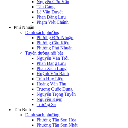
Nguyễn Cửu Vân
Tân Cảng
Lê Văn Duyệt
Phan Đăng Lưu
Phạm Viết Chánh
Phú Nhuận
Danh sách phường
Phường Đức Nhuận
Phường Cầu Kiệu
Phường Phú Nhuận
Tuyến đường nổi bật
Nguyễn Văn Trỗi
Phan Đăng Lưu
Phan Xích Long
Huỳnh Văn Bánh
Trần Huy Liệu
Hoàng Văn Thụ
Trương Quốc Dung
Nguyễn Trọng Tuyển
Nguyễn Kiệm
Trường Sa
Tân Bình
Danh sách phường
Phường Tân Sơn Hòa
Phường Tân Sơn Nhất