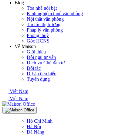
Blog
Tòa nhà nổi bật
Kinh nghiệm thuê văn phòng
Nội thất văn phòng
Tin tức thị trường
Pháp lý văn phòng
Phong thuỷ
Góc HCNS
Về Maison
Giới thiệu
Đội ngũ tư vấn
Dịch vụ Chủ đầu tư
Đối tác
Dự án tiêu biểu
Tuyển dụng
Việt Nam
Việt Nam
Hồ Chí Minh
Hà Nội
Đà Nẵng