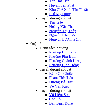
Tôn Dật Tiên
Huỳnh Tấn Phát
Khu Chế Xuất Tân Thuận
Phú Mỹ Hưng
Tuyến đường nổi bật
Tân Trào
Hoàng Văn Thái
Nguyễn Thị Thập
Nguyễn Khắc Viện
Nguyễn Lương Bằng
Quận 8
Danh sách phường
Phường Bình Phú
Phường Phú Định
Phường Chánh Hưng
Phường Bình Đông
Tuyến đường nổi bật
Bến Cần Giuộc
Phạm Thế Hiển
Dương Bá Trạc
Võ Văn Kiệt
Tuyến đường nổi bật
Võ Liêm Sơn
Cao Lỗ
Bến Bình Đông