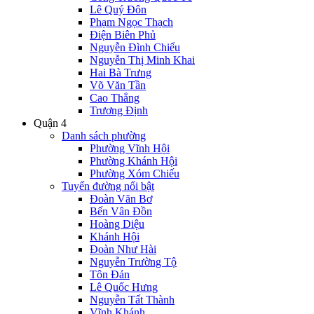
Lê Quý Đôn
Phạm Ngọc Thạch
Điện Biên Phủ
Nguyễn Đình Chiểu
Nguyễn Thị Minh Khai
Hai Bà Trưng
Võ Văn Tần
Cao Thắng
Trương Định
Quận 4
Danh sách phường
Phường Vĩnh Hội
Phường Khánh Hội
Phường Xóm Chiếu
Tuyến đường nổi bật
Đoàn Văn Bơ
Bến Vân Đồn
Hoàng Diệu
Khánh Hội
Đoàn Như Hài
Nguyễn Trường Tộ
Tôn Đản
Lê Quốc Hưng
Nguyễn Tất Thành
Vĩnh Khánh