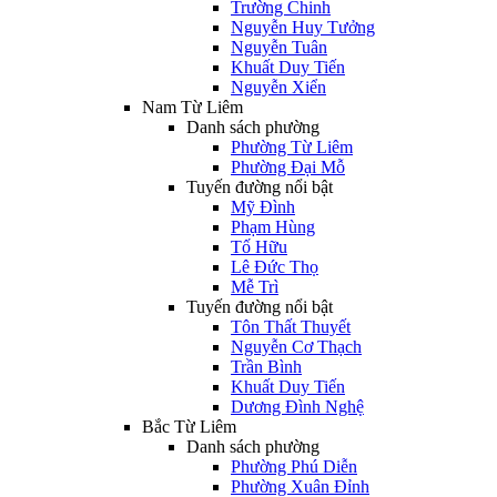
Trường Chinh
Nguyễn Huy Tưởng
Nguyễn Tuân
Khuất Duy Tiến
Nguyễn Xiển
Nam Từ Liêm
Danh sách phường
Phường Từ Liêm
Phường Đại Mỗ
Tuyến đường nổi bật
Mỹ Đình
Phạm Hùng
Tố Hữu
Lê Đức Thọ
Mễ Trì
Tuyến đường nổi bật
Tôn Thất Thuyết
Nguyễn Cơ Thạch
Trần Bình
Khuất Duy Tiến
Dương Đình Nghệ
Bắc Từ Liêm
Danh sách phường
Phường Phú Diễn
Phường Xuân Đỉnh