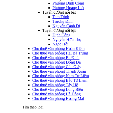
Phường Định Công
Phường Hoàng Liệt
Tuyến đường nổi bật
Tam Trinh
Trương Định
Nguyễn Cảnh Dị
Tuyến đường nổi bật
Định Công
Nguyễn Hữu Thọ
Ngọc Hồi
Cho thuê văn phòng Hoàn Kiếm
Cho thuê văn phòng Hai Bà Trưng
Cho thuê văn phòng Ba Đình
Cho thuê văn phòng Đống Đa
Cho thuê văn phòng Cầu Giấy
Cho thuê văn phòng Thanh Xuân
Cho thuê văn phòng Nam Từ Liêm
Cho thuê văn phòng Bắc Từ Liêm
Cho thuê văn phòng Tây Hồ
Cho thuê văn phòng Long Biên
Cho thuê văn phòng Hà Đông
Cho thuê văn phòng Hoàng Mai
Tìm theo loại