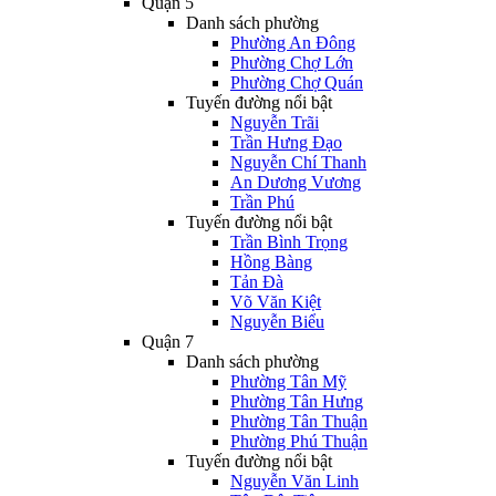
Quận 5
Danh sách phường
Phường An Đông
Phường Chợ Lớn
Phường Chợ Quán
Tuyến đường nổi bật
Nguyễn Trãi
Trần Hưng Đạo
Nguyễn Chí Thanh
An Dương Vương
Trần Phú
Tuyến đường nổi bật
Trần Bình Trọng
Hồng Bàng
Tản Đà
Võ Văn Kiệt
Nguyễn Biểu
Quận 7
Danh sách phường
Phường Tân Mỹ
Phường Tân Hưng
Phường Tân Thuận
Phường Phú Thuận
Tuyến đường nổi bật
Nguyễn Văn Linh