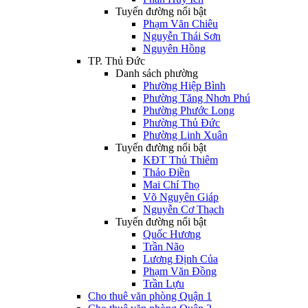
Tuyến đường nổi bật
Phạm Văn Chiêu
Nguyễn Thái Sơn
Nguyên Hồng
TP. Thủ Đức
Danh sách phường
Phường Hiệp Bình
Phường Tăng Nhơn Phú
Phường Phước Long
Phường Thủ Đức
Phường Linh Xuân
Tuyến đường nổi bật
KĐT Thủ Thiêm
Thảo Điền
Mai Chí Thọ
Võ Nguyên Giáp
Nguyễn Cơ Thạch
Tuyến đường nổi bật
Quốc Hương
Trần Não
Lương Định Của
Phạm Văn Đồng
Trần Lựu
Cho thuê văn phòng Quận 1