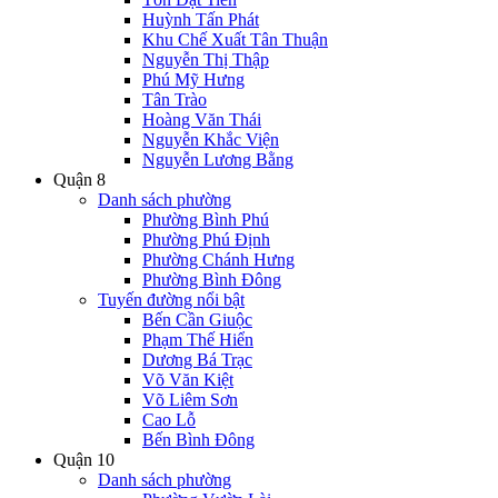
Huỳnh Tấn Phát
Khu Chế Xuất Tân Thuận
Nguyễn Thị Thập
Phú Mỹ Hưng
Tân Trào
Hoàng Văn Thái
Nguyễn Khắc Viện
Nguyễn Lương Bằng
Quận 8
Danh sách phường
Phường Bình Phú
Phường Phú Định
Phường Chánh Hưng
Phường Bình Đông
Tuyến đường nổi bật
Bến Cần Giuộc
Phạm Thế Hiển
Dương Bá Trạc
Võ Văn Kiệt
Võ Liêm Sơn
Cao Lỗ
Bến Bình Đông
Quận 10
Danh sách phường