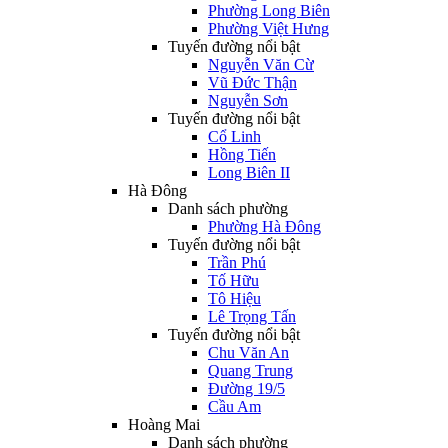
Phường Long Biên
Phường Việt Hưng
Tuyến đường nổi bật
Nguyễn Văn Cừ
Vũ Đức Thận
Nguyễn Sơn
Tuyến đường nổi bật
Cổ Linh
Hồng Tiến
Long Biên II
Hà Đông
Danh sách phường
Phường Hà Đông
Tuyến đường nổi bật
Trần Phú
Tố Hữu
Tô Hiệu
Lê Trọng Tấn
Tuyến đường nổi bật
Chu Văn An
Quang Trung
Đường 19/5
Cầu Am
Hoàng Mai
Danh sách phường