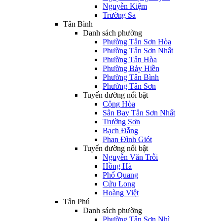
Nguyễn Kiệm
Trường Sa
Tân Bình
Danh sách phường
Phường Tân Sơn Hòa
Phường Tân Sơn Nhất
Phường Tân Hòa
Phường Bảy Hiền
Phường Tân Bình
Phường Tân Sơn
Tuyến đường nổi bật
Cộng Hòa
Sân Bay Tân Sơn Nhất
Trường Sơn
Bạch Đằng
Phan Đình Giót
Tuyến đường nổi bật
Nguyễn Văn Trỗi
Hồng Hà
Phổ Quang
Cửu Long
Hoàng Việt
Tân Phú
Danh sách phường
Phường Tân Sơn Nhì