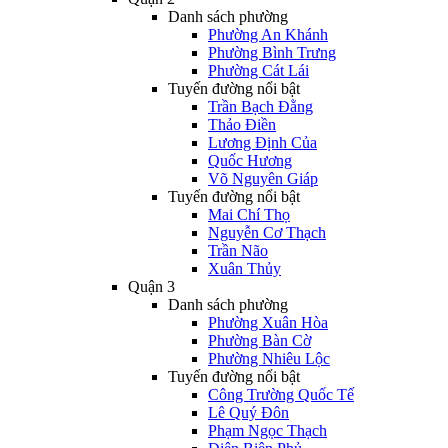
Danh sách phường
Phường An Khánh
Phường Bình Trưng
Phường Cát Lái
Tuyến đường nổi bật
Trần Bạch Đằng
Thảo Điền
Lương Định Của
Quốc Hương
Võ Nguyên Giáp
Tuyến đường nổi bật
Mai Chí Thọ
Nguyễn Cơ Thạch
Trần Não
Xuân Thủy
Quận 3
Danh sách phường
Phường Xuân Hòa
Phường Bàn Cờ
Phường Nhiêu Lộc
Tuyến đường nổi bật
Công Trường Quốc Tế
Lê Quý Đôn
Phạm Ngọc Thạch