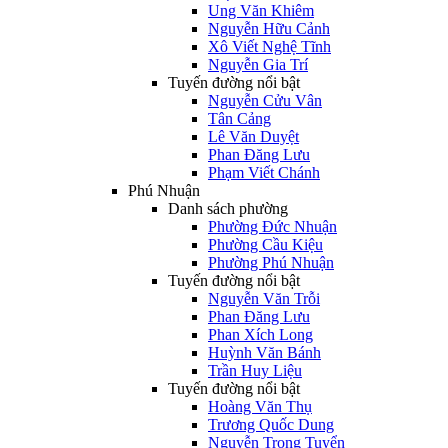
Ung Văn Khiêm
Nguyễn Hữu Cảnh
Xô Viết Nghệ Tĩnh
Nguyễn Gia Trí
Tuyến đường nổi bật
Nguyễn Cửu Vân
Tân Cảng
Lê Văn Duyệt
Phan Đăng Lưu
Phạm Viết Chánh
Phú Nhuận
Danh sách phường
Phường Đức Nhuận
Phường Cầu Kiệu
Phường Phú Nhuận
Tuyến đường nổi bật
Nguyễn Văn Trỗi
Phan Đăng Lưu
Phan Xích Long
Huỳnh Văn Bánh
Trần Huy Liệu
Tuyến đường nổi bật
Hoàng Văn Thụ
Trương Quốc Dung
Nguyễn Trọng Tuyển