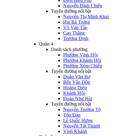
Điện Biên Phủ
Nguyễn Đình Chiểu
Tuyến đường nổi bật
Nguyễn Thị Minh Khai
Hai Bà Trưng
Võ Văn Tần
Cao Thắng
Trương Định
Quận 4
Danh sách phường
Phường Vĩnh Hội
Phường Khánh Hội
Phường Xóm Chiếu
Tuyến đường nổi bật
Đoàn Văn Bơ
Bến Vân Đồn
Hoàng Diệu
Khánh Hội
Đoàn Như Hài
Tuyến đường nổi bật
Nguyễn Trường Tộ
Tôn Đản
Lê Quốc Hưng
Nguyễn Tất Thành
Vĩnh Khánh