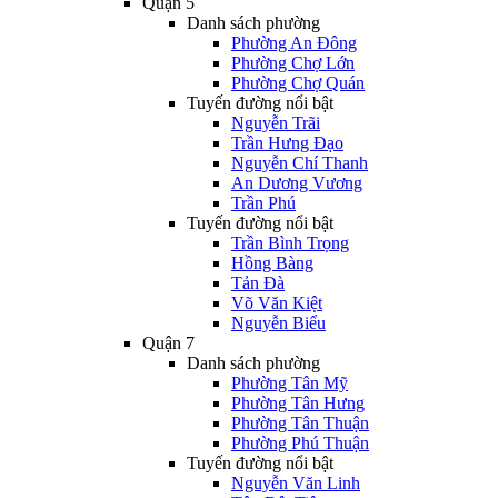
Quận 5
Danh sách phường
Phường An Đông
Phường Chợ Lớn
Phường Chợ Quán
Tuyến đường nổi bật
Nguyễn Trãi
Trần Hưng Đạo
Nguyễn Chí Thanh
An Dương Vương
Trần Phú
Tuyến đường nổi bật
Trần Bình Trọng
Hồng Bàng
Tản Đà
Võ Văn Kiệt
Nguyễn Biểu
Quận 7
Danh sách phường
Phường Tân Mỹ
Phường Tân Hưng
Phường Tân Thuận
Phường Phú Thuận
Tuyến đường nổi bật
Nguyễn Văn Linh