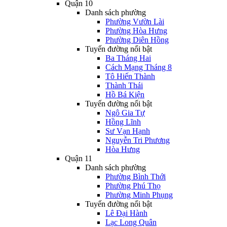
Quận 10
Danh sách phường
Phường Vườn Lài
Phường Hòa Hưng
Phường Diên Hồng
Tuyến đường nổi bật
Ba Tháng Hai
Cách Mạng Tháng 8
Tô Hiến Thành
Thành Thái
Hồ Bá Kiện
Tuyến đường nổi bật
Ngô Gia Tự
Hồng Lĩnh
Sư Vạn Hạnh
Nguyễn Tri Phương
Hòa Hưng
Quận 11
Danh sách phường
Phường Bình Thới
Phường Phú Thọ
Phường Minh Phụng
Tuyến đường nổi bật
Lê Đại Hành
Lạc Long Quân