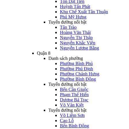
Tôn Dật Tiên
Huỳnh Tấn Phát
Khu Chế Xuất Tân Thuận
Phú Mỹ Hưng
Tuyến đường nổi bật
Tân Trào
Hoàng Văn Thái
Nguyễn Thị Thập
Nguyễn Khắc Viện
Nguyễn Lương Bằng
Quận 8
Danh sách phường
Phường Bình Phú
Phường Phú Định
Phường Chánh Hưng
Phường Bình Đông
Tuyến đường nổi bật
Bến Cần Giuộc
Phạm Thế Hiển
Dương Bá Trạc
Võ Văn Kiệt
Tuyến đường nổi bật
Võ Liêm Sơn
Cao Lỗ
Bến Bình Đông