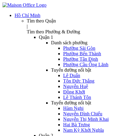
Hồ Chí Minh
Tìm theo Quận
|
Tìm theo Phường & Đường
Quận 1
Danh sách phường
Phường Sài Gòn
Phường Bến Thành
Phường Tân Định
Phường Cầu Ông Lãnh
Tuyến đường nổi bật
Lê Duẩn
Tôn Đức Thắng
Nguyễn Huệ
Đồng Khởi
Lê Thánh Tôn
Tuyến đường nổi bật
Hàm Nghi
Nguyễn Đình Chiểu
Nguyễn Thị Minh Khai
Hai Bà Trưng
Nam Kỳ Khởi Nghĩa
Quận 2