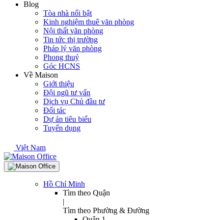
Blog
Tòa nhà nổi bật
Kinh nghiệm thuê văn phòng
Nội thất văn phòng
Tin tức thị trường
Pháp lý văn phòng
Phong thuỷ
Góc HCNS
Về Maison
Giới thiệu
Đội ngũ tư vấn
Dịch vụ Chủ đầu tư
Đối tác
Dự án tiêu biểu
Tuyển dụng
Việt Nam
Hồ Chí Minh
Tìm theo Quận
|
Tìm theo Phường & Đường
Quận 1