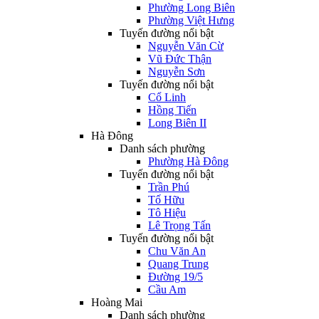
Phường Long Biên
Phường Việt Hưng
Tuyến đường nổi bật
Nguyễn Văn Cừ
Vũ Đức Thận
Nguyễn Sơn
Tuyến đường nổi bật
Cổ Linh
Hồng Tiến
Long Biên II
Hà Đông
Danh sách phường
Phường Hà Đông
Tuyến đường nổi bật
Trần Phú
Tố Hữu
Tô Hiệu
Lê Trọng Tấn
Tuyến đường nổi bật
Chu Văn An
Quang Trung
Đường 19/5
Cầu Am
Hoàng Mai
Danh sách phường