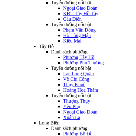
Tuyến đường nổi bật
Ngoại Giao Đoàn
KĐT Tây Hồ Tây
Cầu Diễn
Tuyến đường nổi bật
Phạm Văn Đồng
Hồ Tùng Mậu
Kiều Mai
Tây Hồ
Danh sách phường
Phường Tây Hồ
Phường Phú Thượng
Tuyến đường nổi bật
Lạc Long Quân
Võ Chí Công
Thụy Khuê
Hoàng Hoa Thám
Tuyến đường nổi bật
Thượng Thụy
Yên Phụ
Ngoại Giao Đoàn
Xuân La
Long Biên
Danh sách phường
Phường Bồ Đề