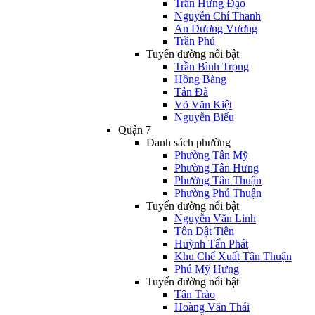
Trần Hưng Đạo
Nguyễn Chí Thanh
An Dương Vương
Trần Phú
Tuyến đường nổi bật
Trần Bình Trọng
Hồng Bàng
Tản Đà
Võ Văn Kiệt
Nguyễn Biểu
Quận 7
Danh sách phường
Phường Tân Mỹ
Phường Tân Hưng
Phường Tân Thuận
Phường Phú Thuận
Tuyến đường nổi bật
Nguyễn Văn Linh
Tôn Dật Tiên
Huỳnh Tấn Phát
Khu Chế Xuất Tân Thuận
Phú Mỹ Hưng
Tuyến đường nổi bật
Tân Trào
Hoàng Văn Thái