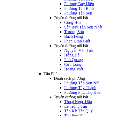
Phường Bảy Hiền
Phường Tân Bình
Phường Tân Sơn
Tuyến đường nổi bật
Cộng Hòa
Sân Bay Tân Sơn Nhất
Trường Sơn
Bạch Đằng
Phan Đình Giót
Tuyến đường nổi bật
Nguyễn Văn Trỗi
Hồng Hà
Phổ Quang
Cửu Long
Hoàng Việt
Tân Phú
Danh sách phường
Phường Tân Sơn Nhì
Phường Tây Thạnh
Phường Phú Thọ Hòa
Tuyến đường nổi bật
Thoại Ngọc Hầu
Lê Trọng Tấn
Tân Kỳ Tân Quý
Tân Sơn Nhì