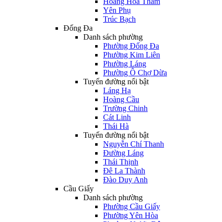
Hoàng Hoa Thám
Yên Phụ
Trúc Bạch
Đống Đa
Danh sách phường
Phường Đống Đa
Phường Kim Liên
Phường Láng
Phường Ô Chợ Dừa
Tuyến đường nổi bật
Láng Hạ
Hoàng Cầu
Trường Chinh
Cát Linh
Thái Hà
Tuyến đường nổi bật
Nguyễn Chí Thanh
Đường Láng
Thái Thịnh
Đê La Thành
Đào Duy Anh
Cầu Giấy
Danh sách phường
Phường Cầu Giấy
Phường Yên Hòa