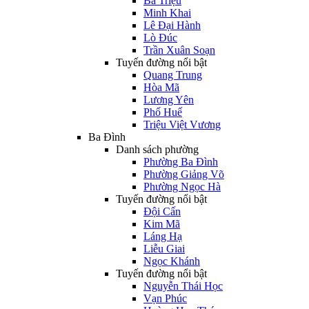
Bà Triệu
Minh Khai
Lê Đại Hành
Lò Đúc
Trần Xuân Soạn
Tuyến đường nổi bật
Quang Trung
Hòa Mã
Lương Yên
Phố Huế
Triệu Việt Vương
Ba Đình
Danh sách phường
Phường Ba Đình
Phường Giảng Võ
Phường Ngọc Hà
Tuyến đường nổi bật
Đội Cấn
Kim Mã
Láng Hạ
Liễu Giai
Ngọc Khánh
Tuyến đường nổi bật
Nguyễn Thái Học
Vạn Phúc