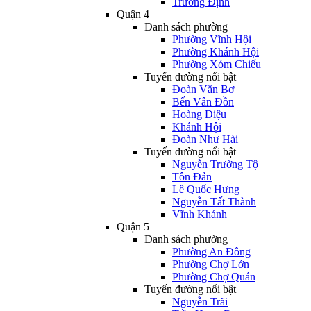
Trương Định
Quận 4
Danh sách phường
Phường Vĩnh Hội
Phường Khánh Hội
Phường Xóm Chiếu
Tuyến đường nổi bật
Đoàn Văn Bơ
Bến Vân Đồn
Hoàng Diệu
Khánh Hội
Đoàn Như Hài
Tuyến đường nổi bật
Nguyễn Trường Tộ
Tôn Đản
Lê Quốc Hưng
Nguyễn Tất Thành
Vĩnh Khánh
Quận 5
Danh sách phường
Phường An Đông
Phường Chợ Lớn
Phường Chợ Quán
Tuyến đường nổi bật
Nguyễn Trãi