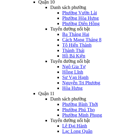
Quận 10
Danh sách phường
Phường Vườn Lài
Phường Hòa Hưng
Phường Diên Hồng
Tuyến đường nổi bật
Ba Tháng Hai
Cách Mạng Tháng 8
Tô Hiến Thành
Thành Thái
Hồ Bá Kiện
Tuyến đường nổi bật
Ngô Gia Tự
Hồng Lĩnh
Sư Vạn Hạnh
Nguyễn Tri Phương
Hòa Hưng
Quận 11
Danh sách phường
Phường Bình Thới
Phường Phú Thọ
Phường Minh Phụng
Tuyến đường nổi bật
Lê Đại Hành
Lạc Long Quân