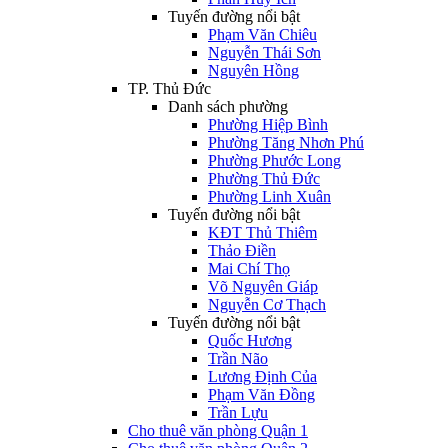
Tuyến đường nổi bật
Phạm Văn Chiêu
Nguyễn Thái Sơn
Nguyên Hồng
TP. Thủ Đức
Danh sách phường
Phường Hiệp Bình
Phường Tăng Nhơn Phú
Phường Phước Long
Phường Thủ Đức
Phường Linh Xuân
Tuyến đường nổi bật
KĐT Thủ Thiêm
Thảo Điền
Mai Chí Thọ
Võ Nguyên Giáp
Nguyễn Cơ Thạch
Tuyến đường nổi bật
Quốc Hương
Trần Não
Lương Định Của
Phạm Văn Đồng
Trần Lựu
Cho thuê văn phòng Quận 1