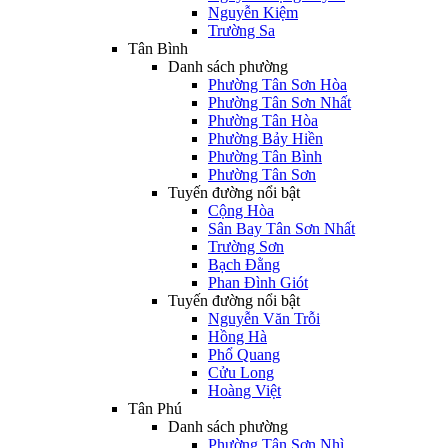
Nguyễn Kiệm
Trường Sa
Tân Bình
Danh sách phường
Phường Tân Sơn Hòa
Phường Tân Sơn Nhất
Phường Tân Hòa
Phường Bảy Hiền
Phường Tân Bình
Phường Tân Sơn
Tuyến đường nổi bật
Cộng Hòa
Sân Bay Tân Sơn Nhất
Trường Sơn
Bạch Đằng
Phan Đình Giót
Tuyến đường nổi bật
Nguyễn Văn Trỗi
Hồng Hà
Phổ Quang
Cửu Long
Hoàng Việt
Tân Phú
Danh sách phường
Phường Tân Sơn Nhì