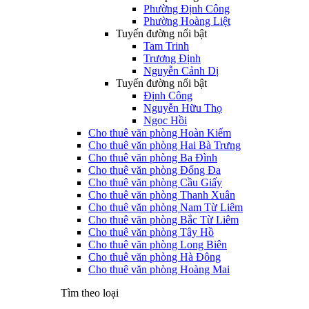
Phường Định Công
Phường Hoàng Liệt
Tuyến đường nổi bật
Tam Trinh
Trương Định
Nguyễn Cảnh Dị
Tuyến đường nổi bật
Định Công
Nguyễn Hữu Thọ
Ngọc Hồi
Cho thuê văn phòng Hoàn Kiếm
Cho thuê văn phòng Hai Bà Trưng
Cho thuê văn phòng Ba Đình
Cho thuê văn phòng Đống Đa
Cho thuê văn phòng Cầu Giấy
Cho thuê văn phòng Thanh Xuân
Cho thuê văn phòng Nam Từ Liêm
Cho thuê văn phòng Bắc Từ Liêm
Cho thuê văn phòng Tây Hồ
Cho thuê văn phòng Long Biên
Cho thuê văn phòng Hà Đông
Cho thuê văn phòng Hoàng Mai
Tìm theo loại