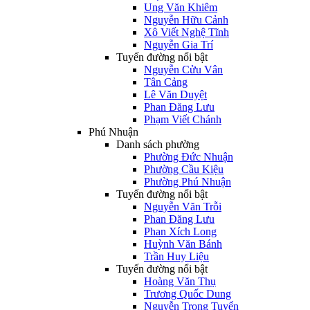
Ung Văn Khiêm
Nguyễn Hữu Cảnh
Xô Viết Nghệ Tĩnh
Nguyễn Gia Trí
Tuyến đường nổi bật
Nguyễn Cửu Vân
Tân Cảng
Lê Văn Duyệt
Phan Đăng Lưu
Phạm Viết Chánh
Phú Nhuận
Danh sách phường
Phường Đức Nhuận
Phường Cầu Kiệu
Phường Phú Nhuận
Tuyến đường nổi bật
Nguyễn Văn Trỗi
Phan Đăng Lưu
Phan Xích Long
Huỳnh Văn Bánh
Trần Huy Liệu
Tuyến đường nổi bật
Hoàng Văn Thụ
Trương Quốc Dung
Nguyễn Trọng Tuyển