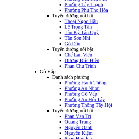
Phường Tây Thạnh
Phường Phú Thọ Hòa
Tuyến đường nổi bật
Thoại Ngọc Hầu
Lê Trọng Tấn
Tân Kỳ Tân Quý
Tân Sơn Nhì
Gò Dầu
Tuyến đường nổi bật
Chế Lan Viên
Dương Đức Hiền
Phan Chu Trinh
Gò Vấp
Danh sách phường
Phường Hạnh Thông
Phường An Nhơn
Phường Gò Vấp
Phường An Hội Tây
Phường Thông Tây Hội
Tuyến đường nổi bật
Phan Văn Trị
Quang Trung
Nguyễn Oanh
Nguyễn Kiệm
Phan Huy Ích