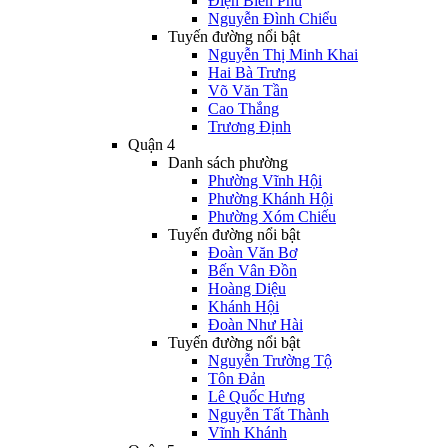
Điện Biên Phủ
Nguyễn Đình Chiểu
Tuyến đường nổi bật
Nguyễn Thị Minh Khai
Hai Bà Trưng
Võ Văn Tần
Cao Thắng
Trương Định
Quận 4
Danh sách phường
Phường Vĩnh Hội
Phường Khánh Hội
Phường Xóm Chiếu
Tuyến đường nổi bật
Đoàn Văn Bơ
Bến Vân Đồn
Hoàng Diệu
Khánh Hội
Đoàn Như Hài
Tuyến đường nổi bật
Nguyễn Trường Tộ
Tôn Đản
Lê Quốc Hưng
Nguyễn Tất Thành
Vĩnh Khánh