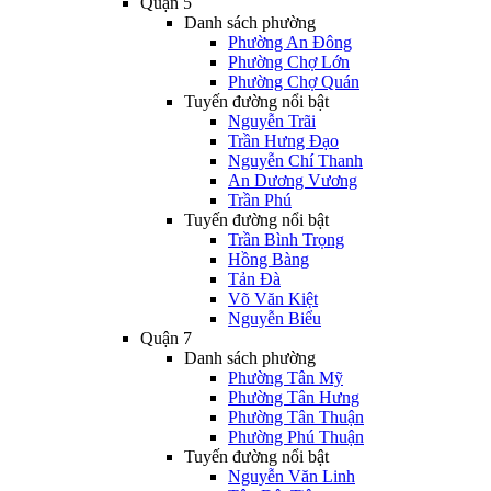
Quận 5
Danh sách phường
Phường An Đông
Phường Chợ Lớn
Phường Chợ Quán
Tuyến đường nổi bật
Nguyễn Trãi
Trần Hưng Đạo
Nguyễn Chí Thanh
An Dương Vương
Trần Phú
Tuyến đường nổi bật
Trần Bình Trọng
Hồng Bàng
Tản Đà
Võ Văn Kiệt
Nguyễn Biểu
Quận 7
Danh sách phường
Phường Tân Mỹ
Phường Tân Hưng
Phường Tân Thuận
Phường Phú Thuận
Tuyến đường nổi bật
Nguyễn Văn Linh