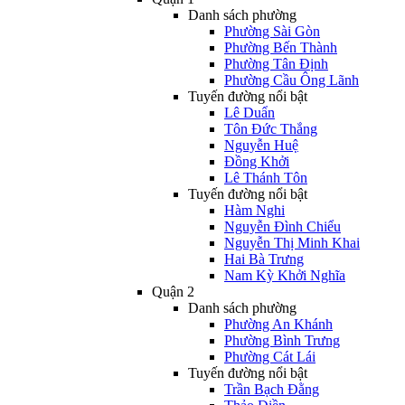
Danh sách phường
Phường Sài Gòn
Phường Bến Thành
Phường Tân Định
Phường Cầu Ông Lãnh
Tuyến đường nổi bật
Lê Duẩn
Tôn Đức Thắng
Nguyễn Huệ
Đồng Khởi
Lê Thánh Tôn
Tuyến đường nổi bật
Hàm Nghi
Nguyễn Đình Chiểu
Nguyễn Thị Minh Khai
Hai Bà Trưng
Nam Kỳ Khởi Nghĩa
Quận 2
Danh sách phường
Phường An Khánh
Phường Bình Trưng
Phường Cát Lái
Tuyến đường nổi bật
Trần Bạch Đằng