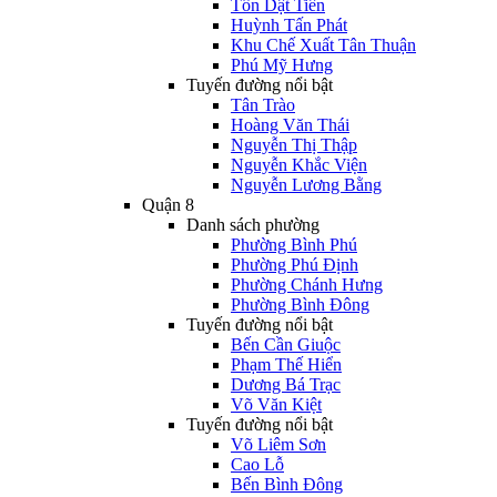
Tôn Dật Tiên
Huỳnh Tấn Phát
Khu Chế Xuất Tân Thuận
Phú Mỹ Hưng
Tuyến đường nổi bật
Tân Trào
Hoàng Văn Thái
Nguyễn Thị Thập
Nguyễn Khắc Viện
Nguyễn Lương Bằng
Quận 8
Danh sách phường
Phường Bình Phú
Phường Phú Định
Phường Chánh Hưng
Phường Bình Đông
Tuyến đường nổi bật
Bến Cần Giuộc
Phạm Thế Hiển
Dương Bá Trạc
Võ Văn Kiệt
Tuyến đường nổi bật
Võ Liêm Sơn
Cao Lỗ
Bến Bình Đông