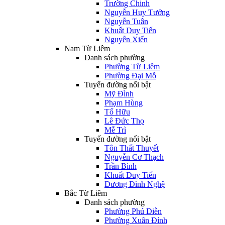
Trường Chinh
Nguyễn Huy Tưởng
Nguyễn Tuân
Khuất Duy Tiến
Nguyễn Xiển
Nam Từ Liêm
Danh sách phường
Phường Từ Liêm
Phường Đại Mỗ
Tuyến đường nổi bật
Mỹ Đình
Phạm Hùng
Tố Hữu
Lê Đức Thọ
Mễ Trì
Tuyến đường nổi bật
Tôn Thất Thuyết
Nguyễn Cơ Thạch
Trần Bình
Khuất Duy Tiến
Dương Đình Nghệ
Bắc Từ Liêm
Danh sách phường
Phường Phú Diễn
Phường Xuân Đỉnh