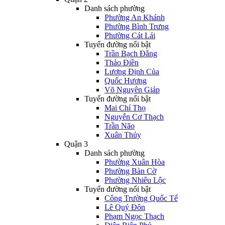
Danh sách phường
Phường An Khánh
Phường Bình Trưng
Phường Cát Lái
Tuyến đường nổi bật
Trần Bạch Đằng
Thảo Điền
Lương Định Của
Quốc Hương
Võ Nguyên Giáp
Tuyến đường nổi bật
Mai Chí Thọ
Nguyễn Cơ Thạch
Trần Não
Xuân Thủy
Quận 3
Danh sách phường
Phường Xuân Hòa
Phường Bàn Cờ
Phường Nhiêu Lộc
Tuyến đường nổi bật
Công Trường Quốc Tế
Lê Quý Đôn
Phạm Ngọc Thạch