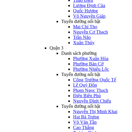
Thảo Điền
Lương Định Của
Quốc Hương
Võ Nguyên Giáp
Tuyến đường nổi bật
Mai Chí Thọ
Nguyễn Cơ Thạch
Trần Não
Xuân Thủy
Quận 3
Danh sách phường
Phường Xuân Hòa
Phường Bàn Cờ
Phường Nhiêu Lộc
Tuyến đường nổi bật
Công Trường Quốc Tế
Lê Quý Đôn
Phạm Ngọc Thạch
Điện Biên Phủ
Nguyễn Đình Chiểu
Tuyến đường nổi bật
Nguyễn Thị Minh Khai
Hai Bà Trưng
Võ Văn Tần
Cao Thắng