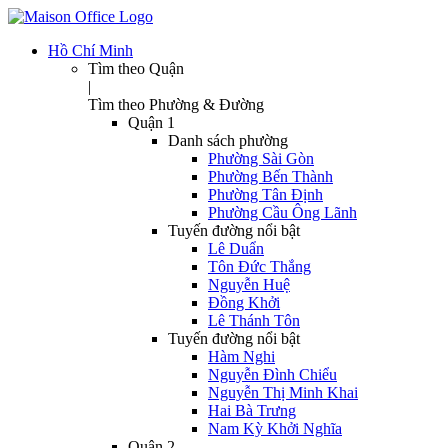
Hồ Chí Minh
Tìm theo Quận
|
Tìm theo Phường & Đường
Quận 1
Danh sách phường
Phường Sài Gòn
Phường Bến Thành
Phường Tân Định
Phường Cầu Ông Lãnh
Tuyến đường nổi bật
Lê Duẩn
Tôn Đức Thắng
Nguyễn Huệ
Đồng Khởi
Lê Thánh Tôn
Tuyến đường nổi bật
Hàm Nghi
Nguyễn Đình Chiểu
Nguyễn Thị Minh Khai
Hai Bà Trưng
Nam Kỳ Khởi Nghĩa
Quận 2