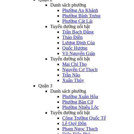
Danh sách phường
Phường An Khánh
Phường Bình Trưng
Phường Cát Lái
Tuyến đường nổi bật
Trần Bạch Đằng
Thảo Điền
Lương Định Của
Quốc Hương
Võ Nguyên Giáp
Tuyến đường nổi bật
Mai Chí Thọ
Nguyễn Cơ Thạch
Trần Não
Xuân Thủy
Quận 3
Danh sách phường
Phường Xuân Hòa
Phường Bàn Cờ
Phường Nhiêu Lộc
Tuyến đường nổi bật
Công Trường Quốc Tế
Lê Quý Đôn
Phạm Ngọc Thạch