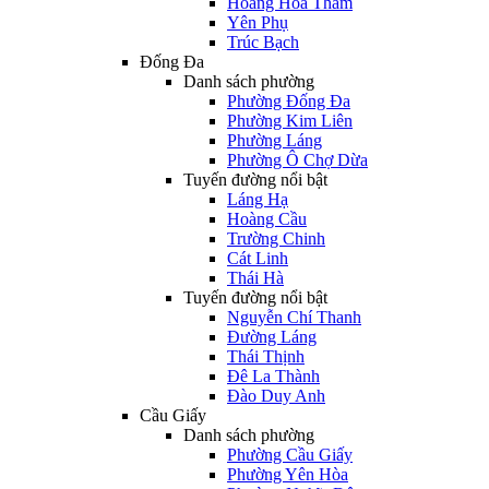
Hoàng Hoa Thám
Yên Phụ
Trúc Bạch
Đống Đa
Danh sách phường
Phường Đống Đa
Phường Kim Liên
Phường Láng
Phường Ô Chợ Dừa
Tuyến đường nổi bật
Láng Hạ
Hoàng Cầu
Trường Chinh
Cát Linh
Thái Hà
Tuyến đường nổi bật
Nguyễn Chí Thanh
Đường Láng
Thái Thịnh
Đê La Thành
Đào Duy Anh
Cầu Giấy
Danh sách phường
Phường Cầu Giấy
Phường Yên Hòa