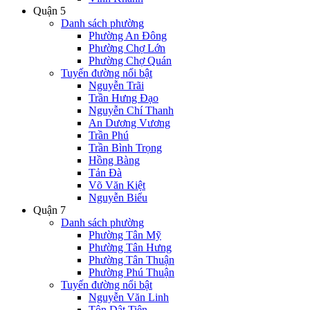
Quận 5
Danh sách phường
Phường An Đông
Phường Chợ Lớn
Phường Chợ Quán
Tuyến đường nổi bật
Nguyễn Trãi
Trần Hưng Đạo
Nguyễn Chí Thanh
An Dương Vương
Trần Phú
Trần Bình Trọng
Hồng Bàng
Tản Đà
Võ Văn Kiệt
Nguyễn Biểu
Quận 7
Danh sách phường
Phường Tân Mỹ
Phường Tân Hưng
Phường Tân Thuận
Phường Phú Thuận
Tuyến đường nổi bật
Nguyễn Văn Linh
Tôn Dật Tiên