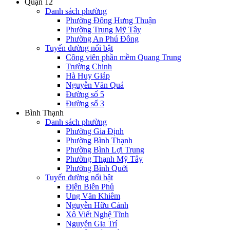
Quận 12
Danh sách phường
Phường Đông Hưng Thuận
Phường Trung Mỹ Tây
Phường An Phú Đông
Tuyến đường nổi bật
Công viên phần mềm Quang Trung
Trường Chinh
Hà Huy Giáp
Nguyễn Văn Quá
Đường số 5
Đường số 3
Bình Thạnh
Danh sách phường
Phường Gia Định
Phường Bình Thạnh
Phường Bình Lợi Trung
Phường Thạnh Mỹ Tây
Phường Bình Quới
Tuyến đường nổi bật
Điện Biên Phủ
Ung Văn Khiêm
Nguyễn Hữu Cảnh
Xô Viết Nghệ Tĩnh
Nguyễn Gia Trí