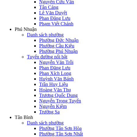
Nguyễn Cửu Vân
Tân Cảng
Lê Văn Duyệt
Phan Đăng Lưu
Phạm Viết Chánh
Phú Nhuận
Danh sách phường
Phường Đức Nhuận
Phường Cầu Kiệu
Phường Phú Nhuận
Tuyến đường nổi bật
Nguyễn Văn Trỗi
Phan Đăng Lưu
Phan Xích Long
Huỳnh Văn Bánh
Trần Huy Liệu
Hoàng Văn Thụ
Trương Quốc Dung
Nguyễn Trọng Tuyển
Nguyễn Kiệm
Trường Sa
Tân Bình
Danh sách phường
Phường Tân Sơn Hòa
Phường Tân Sơn Nhất