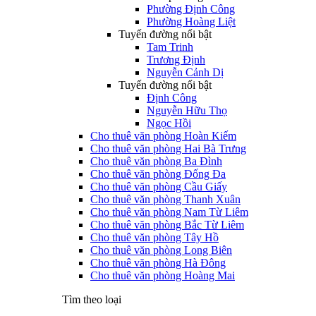
Phường Định Công
Phường Hoàng Liệt
Tuyến đường nổi bật
Tam Trinh
Trương Định
Nguyễn Cảnh Dị
Tuyến đường nổi bật
Định Công
Nguyễn Hữu Thọ
Ngọc Hồi
Cho thuê văn phòng Hoàn Kiếm
Cho thuê văn phòng Hai Bà Trưng
Cho thuê văn phòng Ba Đình
Cho thuê văn phòng Đống Đa
Cho thuê văn phòng Cầu Giấy
Cho thuê văn phòng Thanh Xuân
Cho thuê văn phòng Nam Từ Liêm
Cho thuê văn phòng Bắc Từ Liêm
Cho thuê văn phòng Tây Hồ
Cho thuê văn phòng Long Biên
Cho thuê văn phòng Hà Đông
Cho thuê văn phòng Hoàng Mai
Tìm theo loại