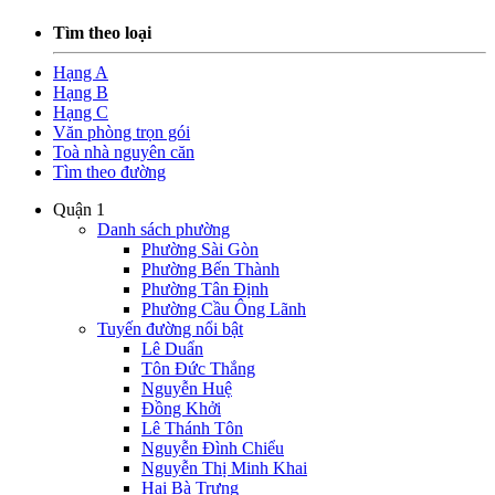
Tìm theo loại
Hạng A
Hạng B
Hạng C
Văn phòng trọn gói
Toà nhà nguyên căn
Tìm theo đường
Quận 1
Danh sách phường
Phường Sài Gòn
Phường Bến Thành
Phường Tân Định
Phường Cầu Ông Lãnh
Tuyến đường nổi bật
Lê Duẩn
Tôn Đức Thắng
Nguyễn Huệ
Đồng Khởi
Lê Thánh Tôn
Nguyễn Đình Chiểu
Nguyễn Thị Minh Khai
Hai Bà Trưng