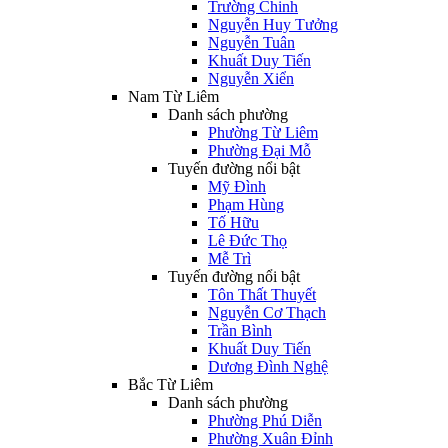
Trường Chinh
Nguyễn Huy Tưởng
Nguyễn Tuân
Khuất Duy Tiến
Nguyễn Xiển
Nam Từ Liêm
Danh sách phường
Phường Từ Liêm
Phường Đại Mỗ
Tuyến đường nổi bật
Mỹ Đình
Phạm Hùng
Tố Hữu
Lê Đức Thọ
Mễ Trì
Tuyến đường nổi bật
Tôn Thất Thuyết
Nguyễn Cơ Thạch
Trần Bình
Khuất Duy Tiến
Dương Đình Nghệ
Bắc Từ Liêm
Danh sách phường
Phường Phú Diễn
Phường Xuân Đỉnh