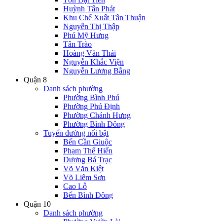
Huỳnh Tấn Phát
Khu Chế Xuất Tân Thuận
Nguyễn Thị Thập
Phú Mỹ Hưng
Tân Trào
Hoàng Văn Thái
Nguyễn Khắc Viện
Nguyễn Lương Bằng
Quận 8
Danh sách phường
Phường Bình Phú
Phường Phú Định
Phường Chánh Hưng
Phường Bình Đông
Tuyến đường nổi bật
Bến Cần Giuộc
Phạm Thế Hiển
Dương Bá Trạc
Võ Văn Kiệt
Võ Liêm Sơn
Cao Lỗ
Bến Bình Đông
Quận 10
Danh sách phường