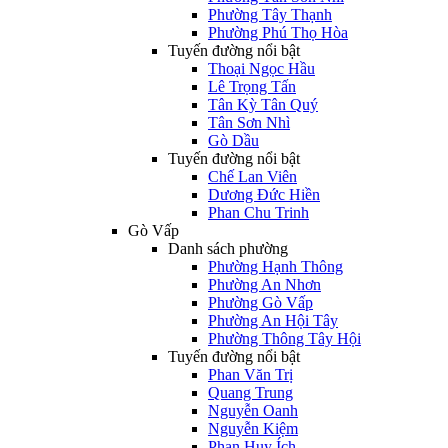
Phường Tây Thạnh
Phường Phú Thọ Hòa
Tuyến đường nổi bật
Thoại Ngọc Hầu
Lê Trọng Tấn
Tân Kỳ Tân Quý
Tân Sơn Nhì
Gò Dầu
Tuyến đường nổi bật
Chế Lan Viên
Dương Đức Hiền
Phan Chu Trinh
Gò Vấp
Danh sách phường
Phường Hạnh Thông
Phường An Nhơn
Phường Gò Vấp
Phường An Hội Tây
Phường Thông Tây Hội
Tuyến đường nổi bật
Phan Văn Trị
Quang Trung
Nguyễn Oanh
Nguyễn Kiệm
Phan Huy Ích