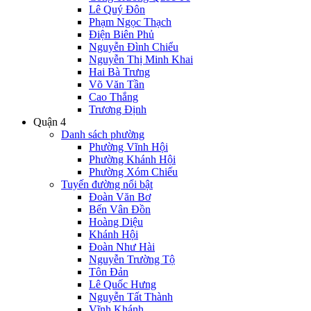
Lê Quý Đôn
Phạm Ngọc Thạch
Điện Biên Phủ
Nguyễn Đình Chiểu
Nguyễn Thị Minh Khai
Hai Bà Trưng
Võ Văn Tần
Cao Thắng
Trương Định
Quận 4
Danh sách phường
Phường Vĩnh Hội
Phường Khánh Hội
Phường Xóm Chiếu
Tuyến đường nổi bật
Đoàn Văn Bơ
Bến Vân Đồn
Hoàng Diệu
Khánh Hội
Đoàn Như Hài
Nguyễn Trường Tộ
Tôn Đản
Lê Quốc Hưng
Nguyễn Tất Thành
Vĩnh Khánh