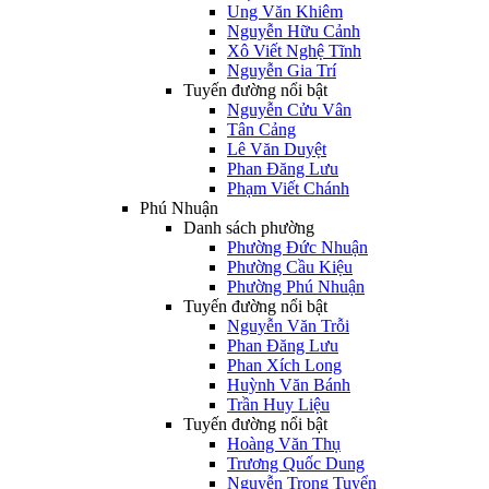
Ung Văn Khiêm
Nguyễn Hữu Cảnh
Xô Viết Nghệ Tĩnh
Nguyễn Gia Trí
Tuyến đường nổi bật
Nguyễn Cửu Vân
Tân Cảng
Lê Văn Duyệt
Phan Đăng Lưu
Phạm Viết Chánh
Phú Nhuận
Danh sách phường
Phường Đức Nhuận
Phường Cầu Kiệu
Phường Phú Nhuận
Tuyến đường nổi bật
Nguyễn Văn Trỗi
Phan Đăng Lưu
Phan Xích Long
Huỳnh Văn Bánh
Trần Huy Liệu
Tuyến đường nổi bật
Hoàng Văn Thụ
Trương Quốc Dung
Nguyễn Trọng Tuyển