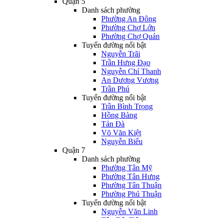
Quận 5
Danh sách phường
Phường An Đông
Phường Chợ Lớn
Phường Chợ Quán
Tuyến đường nổi bật
Nguyễn Trãi
Trần Hưng Đạo
Nguyễn Chí Thanh
An Dương Vương
Trần Phú
Tuyến đường nổi bật
Trần Bình Trọng
Hồng Bàng
Tản Đà
Võ Văn Kiệt
Nguyễn Biểu
Quận 7
Danh sách phường
Phường Tân Mỹ
Phường Tân Hưng
Phường Tân Thuận
Phường Phú Thuận
Tuyến đường nổi bật
Nguyễn Văn Linh