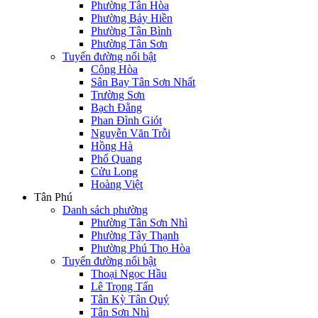
Phường Tân Hòa
Phường Bảy Hiền
Phường Tân Bình
Phường Tân Sơn
Tuyến đường nổi bật
Cộng Hòa
Sân Bay Tân Sơn Nhất
Trường Sơn
Bạch Đằng
Phan Đình Giót
Nguyễn Văn Trỗi
Hồng Hà
Phổ Quang
Cửu Long
Hoàng Việt
Tân Phú
Danh sách phường
Phường Tân Sơn Nhì
Phường Tây Thạnh
Phường Phú Thọ Hòa
Tuyến đường nổi bật
Thoại Ngọc Hầu
Lê Trọng Tấn
Tân Kỳ Tân Quý
Tân Sơn Nhì