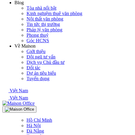
Blog
Tòa nhà nổi bật
Kinh nghiệm thuê văn phòng
Nội thất văn phòng
Tin tức thị trường
Pháp lý văn phòng
Phong thuỷ
Góc HCNS
Về Maison
Giới thiệu
Đội ngũ tư vấn
Dịch vụ Chủ đầu tư
Đối tác
Dự án tiêu biểu
Tuyển dụng
Việt Nam
Việt Nam
Hồ Chí Minh
Hà Nội
Đà Nẵng