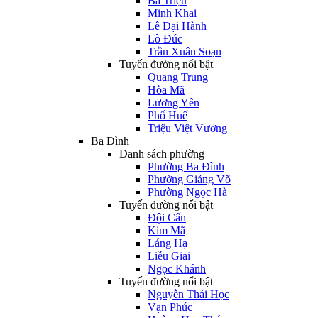
Bà Triệu
Minh Khai
Lê Đại Hành
Lò Đúc
Trần Xuân Soạn
Tuyến đường nổi bật
Quang Trung
Hòa Mã
Lương Yên
Phố Huế
Triệu Việt Vương
Ba Đình
Danh sách phường
Phường Ba Đình
Phường Giảng Võ
Phường Ngọc Hà
Tuyến đường nổi bật
Đội Cấn
Kim Mã
Láng Hạ
Liễu Giai
Ngọc Khánh
Tuyến đường nổi bật
Nguyễn Thái Học
Vạn Phúc