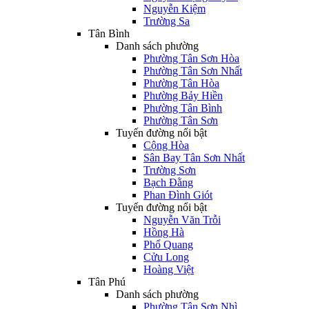
Nguyễn Kiệm
Trường Sa
Tân Bình
Danh sách phường
Phường Tân Sơn Hòa
Phường Tân Sơn Nhất
Phường Tân Hòa
Phường Bảy Hiền
Phường Tân Bình
Phường Tân Sơn
Tuyến đường nổi bật
Cộng Hòa
Sân Bay Tân Sơn Nhất
Trường Sơn
Bạch Đằng
Phan Đình Giót
Tuyến đường nổi bật
Nguyễn Văn Trỗi
Hồng Hà
Phổ Quang
Cửu Long
Hoàng Việt
Tân Phú
Danh sách phường
Phường Tân Sơn Nhì