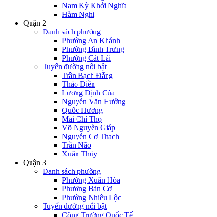
Nam Kỳ Khởi Nghĩa
Hàm Nghi
Quận 2
Danh sách phường
Phường An Khánh
Phường Bình Trưng
Phường Cát Lái
Tuyến đường nổi bật
Trần Bạch Đằng
Thảo Điền
Lương Định Của
Nguyễn Văn Hưởng
Quốc Hương
Mai Chí Thọ
Võ Nguyên Giáp
Nguyễn Cơ Thạch
Trần Não
Xuân Thủy
Quận 3
Danh sách phường
Phường Xuân Hòa
Phường Bàn Cờ
Phường Nhiêu Lộc
Tuyến đường nổi bật
Công Trường Quốc Tế