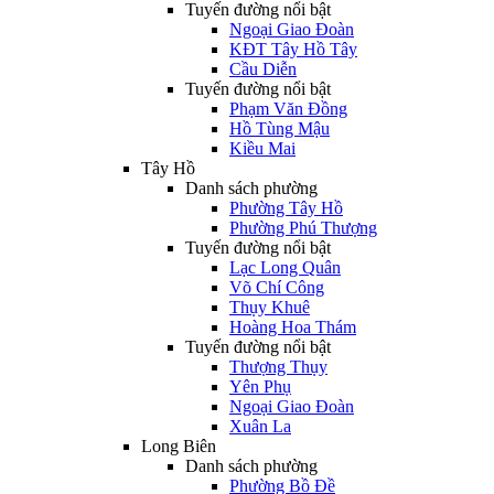
Tuyến đường nổi bật
Ngoại Giao Đoàn
KĐT Tây Hồ Tây
Cầu Diễn
Tuyến đường nổi bật
Phạm Văn Đồng
Hồ Tùng Mậu
Kiều Mai
Tây Hồ
Danh sách phường
Phường Tây Hồ
Phường Phú Thượng
Tuyến đường nổi bật
Lạc Long Quân
Võ Chí Công
Thụy Khuê
Hoàng Hoa Thám
Tuyến đường nổi bật
Thượng Thụy
Yên Phụ
Ngoại Giao Đoàn
Xuân La
Long Biên
Danh sách phường
Phường Bồ Đề