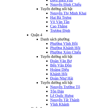
Điện Biên Phủ
Nguyễn Đình Chiểu
Tuyến đường nổi bật
Nguyễn Thị Minh Khai
Hai Bà Trưng
Võ Văn Tần
Cao Thắng
Trương Định
Quận 4
Danh sách phường
Phường Vĩnh Hội
Phường Khánh Hội
Phường Xóm Chiếu
Tuyến đường nổi bật
Đoàn Văn Bơ
Bến Vân Đồn
Hoàng Diệu
Khánh Hội
Đoàn Như Hài
Tuyến đường nổi bật
Nguyễn Trường Tộ
Tôn Đản
Lê Quốc Hưng
Nguyễn Tất Thành
Vĩnh Khánh