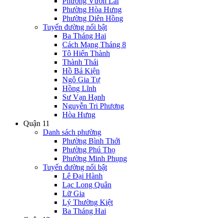
Phường Vườn Lài
Phường Hòa Hưng
Phường Diên Hồng
Tuyến đường nổi bật
Ba Tháng Hai
Cách Mạng Tháng 8
Tô Hiến Thành
Thành Thái
Hồ Bá Kiện
Ngô Gia Tự
Hồng Lĩnh
Sư Vạn Hạnh
Nguyễn Tri Phương
Hòa Hưng
Quận 11
Danh sách phường
Phường Bình Thới
Phường Phú Thọ
Phường Minh Phụng
Tuyến đường nổi bật
Lê Đại Hành
Lạc Long Quân
Lữ Gia
Lý Thường Kiệt
Ba Tháng Hai