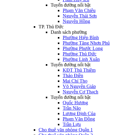
Tuyến đường nổi bật
Phạm Văn Chiêu
Nguyễn Thái Sơn
Nguyên Hồng
TP. Thủ Đức
Danh sách phường
Phường Hiệp Bình
Phường Tăng Nhơn Phú
Phường Phước Long
Phường Thủ Đức
Phường Linh Xuân
Tuyến đường nổi bật
KĐT Thủ Thiêm
Thảo Điền
Mai Chí Thọ
Võ Nguyên Giáp
Nguyễn Cơ Thạch
Tuyến đường nổi bật
Quốc Hương
Trần Não
Lương Định Của
Phạm Văn Đồng
Trần Lựu
Cho thuê văn phòng Quận 1