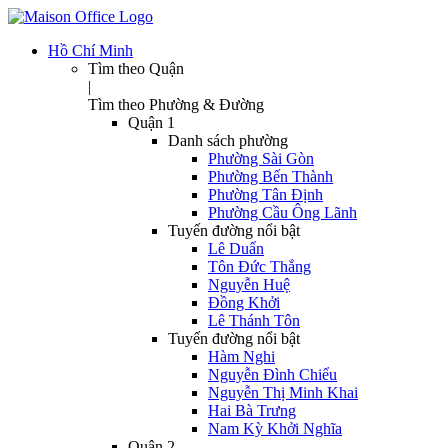
Hồ Chí Minh
Tìm theo Quận
|
Tìm theo Phường & Đường
Quận 1
Danh sách phường
Phường Sài Gòn
Phường Bến Thành
Phường Tân Định
Phường Cầu Ông Lãnh
Tuyến đường nổi bật
Lê Duẩn
Tôn Đức Thắng
Nguyễn Huệ
Đồng Khởi
Lê Thánh Tôn
Tuyến đường nổi bật
Hàm Nghi
Nguyễn Đình Chiểu
Nguyễn Thị Minh Khai
Hai Bà Trưng
Nam Kỳ Khởi Nghĩa
Quận 2