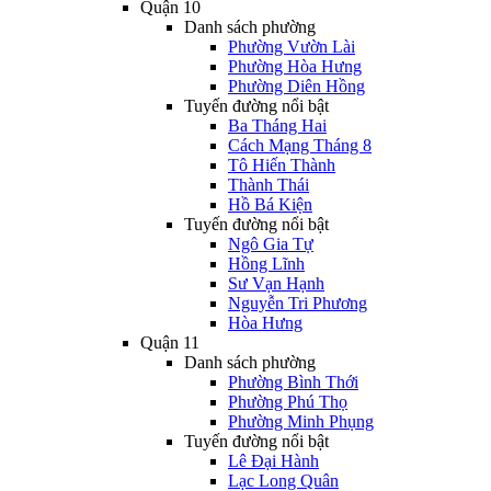
Quận 10
Danh sách phường
Phường Vườn Lài
Phường Hòa Hưng
Phường Diên Hồng
Tuyến đường nổi bật
Ba Tháng Hai
Cách Mạng Tháng 8
Tô Hiến Thành
Thành Thái
Hồ Bá Kiện
Tuyến đường nổi bật
Ngô Gia Tự
Hồng Lĩnh
Sư Vạn Hạnh
Nguyễn Tri Phương
Hòa Hưng
Quận 11
Danh sách phường
Phường Bình Thới
Phường Phú Thọ
Phường Minh Phụng
Tuyến đường nổi bật
Lê Đại Hành
Lạc Long Quân