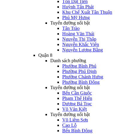
Tôn Dật Tiên
Huỳnh Tấn Phát
Khu Chế Xuất Tân Thuận
Phú Mỹ Hưng
Tuyến đường nổi bật
Tân Trào
Hoàng Văn Thái
Nguyễn Thị Thập
Nguyễn Khắc Viện
Nguyễn Lương Bằng
Quận 8
Danh sách phường
Phường Bình Phú
Phường Phú Định
Phường Chánh Hưng
Phường Bình Đông
Tuyến đường nổi bật
Bến Cần Giuộc
Phạm Thế Hiển
Dương Bá Trạc
Võ Văn Kiệt
Tuyến đường nổi bật
Võ Liêm Sơn
Cao Lỗ
Bến Bình Đông