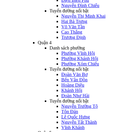
Điện Biên Phủ
Nguyễn Đình Chiểu
Tuyến đường nổi bật
Nguyễn Thị Minh Khai
Hai Bà Trưng
Võ Văn Tần
Cao Thắng
Trương Định
Quận 4
Danh sách phường
Phường Vĩnh Hội
Phường Khánh Hội
Phường Xóm Chiếu
Tuyến đường nổi bật
Đoàn Văn Bơ
Bến Vân Đồn
Hoàng Diệu
Khánh Hội
Đoàn Như Hài
Tuyến đường nổi bật
Nguyễn Trường Tộ
Tôn Đản
Lê Quốc Hưng
Nguyễn Tất Thành
Vĩnh Khánh