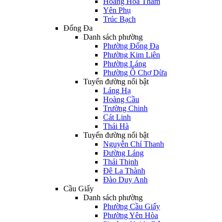
Hoàng Hoa Thám
Yên Phụ
Trúc Bạch
Đống Đa
Danh sách phường
Phường Đống Đa
Phường Kim Liên
Phường Láng
Phường Ô Chợ Dừa
Tuyến đường nổi bật
Láng Hạ
Hoàng Cầu
Trường Chinh
Cát Linh
Thái Hà
Tuyến đường nổi bật
Nguyễn Chí Thanh
Đường Láng
Thái Thịnh
Đê La Thành
Đào Duy Anh
Cầu Giấy
Danh sách phường
Phường Cầu Giấy
Phường Yên Hòa