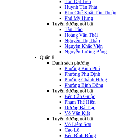
Tôn Dật Tiên
Huỳnh Tấn Phát
Khu Chế Xuất Tân Thuận
Phú Mỹ Hưng
Tuyến đường nổi bật
Tân Trào
Hoàng Văn Thái
Nguyễn Thị Thập
Nguyễn Khắc Viện
Nguyễn Lương Bằng
Quận 8
Danh sách phường
Phường Bình Phú
Phường Phú Định
Phường Chánh Hưng
Phường Bình Đông
Tuyến đường nổi bật
Bến Cần Giuộc
Phạm Thế Hiển
Dương Bá Trạc
Võ Văn Kiệt
Tuyến đường nổi bật
Võ Liêm Sơn
Cao Lỗ
Bến Bình Đông