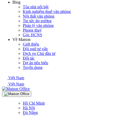
Blog
Tòa nhà nổi bật
Kinh nghiệm thuê văn phòng
Nội thất văn phòng
Tin tức thị trường
Pháp lý văn phòng
Phong thuỷ
Góc HCNS
Về Maison
Giới thiệu
Đội ngũ tư vấn
Dịch vụ Chủ đầu tư
Đối tác
Dự án tiêu biểu
Tuyển dụng
Việt Nam
Việt Nam
Hồ Chí Minh
Hà Nội
Đà Nẵng