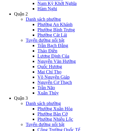
Nam Kỳ Khởi Nghĩa
Hàm Nghi
Quận 2
Danh sách phường
Phường An Khánh
Phường Bình Trưng
Phường Cát Lái
Tuyến đường nổi bật
Trần Bạch Đằng
Thảo Điền
Lương Định Của
Nguyễn Văn Hưởng
Quốc Hương
Mai Chí Thọ
Võ Nguyên Giáp
Nguyễn Cơ Thạch
Trần Não
Xuân Thủy
Quận 3
Danh sách phường
Phường Xuân Hòa
Phường Bàn Cờ
Phường Nhiêu Lộc
Tuyến đường nổi bật
Công Trường Quốc Tế