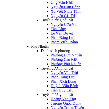
Ung Văn Khiêm
Nguyễn Hữu Cảnh
Xô Viết Nghệ Tĩnh
Nguyễn Gia Trí
Tuyến đường nổi bật
Nguyễn Cửu Vân
Tân Cảng
Lê Văn Duyệt
Phan Đăng Lưu
Phạm Viết Chánh
Phú Nhuận
Danh sách phường
Phường Đức Nhuận
Phường Cầu Kiệu
Phường Phú Nhuận
Tuyến đường nổi bật
Nguyễn Văn Trỗi
Phan Đăng Lưu
Phan Xích Long
Huỳnh Văn Bánh
Trần Huy Liệu
Tuyến đường nổi bật
Hoàng Văn Thụ
Trương Quốc Dung
Nguyễn Trọng Tuyển