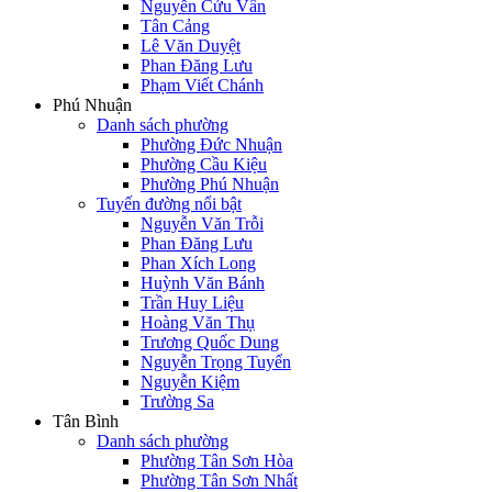
Nguyễn Cửu Vân
Tân Cảng
Lê Văn Duyệt
Phan Đăng Lưu
Phạm Viết Chánh
Phú Nhuận
Danh sách phường
Phường Đức Nhuận
Phường Cầu Kiệu
Phường Phú Nhuận
Tuyến đường nổi bật
Nguyễn Văn Trỗi
Phan Đăng Lưu
Phan Xích Long
Huỳnh Văn Bánh
Trần Huy Liệu
Hoàng Văn Thụ
Trương Quốc Dung
Nguyễn Trọng Tuyển
Nguyễn Kiệm
Trường Sa
Tân Bình
Danh sách phường
Phường Tân Sơn Hòa
Phường Tân Sơn Nhất