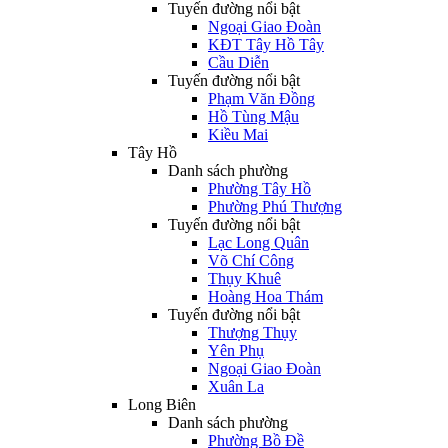
Tuyến đường nổi bật
Ngoại Giao Đoàn
KĐT Tây Hồ Tây
Cầu Diễn
Tuyến đường nổi bật
Phạm Văn Đồng
Hồ Tùng Mậu
Kiều Mai
Tây Hồ
Danh sách phường
Phường Tây Hồ
Phường Phú Thượng
Tuyến đường nổi bật
Lạc Long Quân
Võ Chí Công
Thụy Khuê
Hoàng Hoa Thám
Tuyến đường nổi bật
Thượng Thụy
Yên Phụ
Ngoại Giao Đoàn
Xuân La
Long Biên
Danh sách phường
Phường Bồ Đề