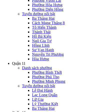
Phường Vườn Lài
Phường Hòa Hưng
Phường Diên Hồng
Tuyến đường nổi bật
Ba Tháng Hai
Cách Mạng Tháng 8
Tô Hiến Thành
Thành Thái
Hồ Bá Kiện
Ngô Gia Tự
Hồng Lĩnh
Sư Vạn Hạnh
Nguyễn Tri Phương
Hòa Hưng
Quận 11
Danh sách phường
Phường Bình Thới
Phường Phú Thọ
Phường Minh Phụng
Tuyến đường nổi bật
Lê Đại Hành
Lạc Long Quân
Lữ Gia
Lý Thường Kiệt
Ba Tháng Hai