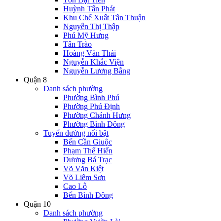
Huỳnh Tấn Phát
Khu Chế Xuất Tân Thuận
Nguyễn Thị Thập
Phú Mỹ Hưng
Tân Trào
Hoàng Văn Thái
Nguyễn Khắc Viện
Nguyễn Lương Bằng
Quận 8
Danh sách phường
Phường Bình Phú
Phường Phú Định
Phường Chánh Hưng
Phường Bình Đông
Tuyến đường nổi bật
Bến Cần Giuộc
Phạm Thế Hiển
Dương Bá Trạc
Võ Văn Kiệt
Võ Liêm Sơn
Cao Lỗ
Bến Bình Đông
Quận 10
Danh sách phường