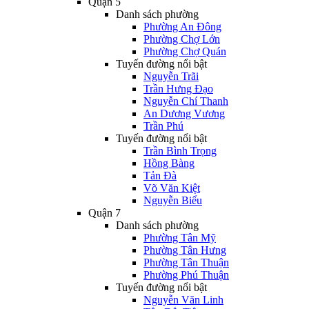
Quận 5
Danh sách phường
Phường An Đông
Phường Chợ Lớn
Phường Chợ Quán
Tuyến đường nổi bật
Nguyễn Trãi
Trần Hưng Đạo
Nguyễn Chí Thanh
An Dương Vương
Trần Phú
Tuyến đường nổi bật
Trần Bình Trọng
Hồng Bàng
Tản Đà
Võ Văn Kiệt
Nguyễn Biểu
Quận 7
Danh sách phường
Phường Tân Mỹ
Phường Tân Hưng
Phường Tân Thuận
Phường Phú Thuận
Tuyến đường nổi bật
Nguyễn Văn Linh