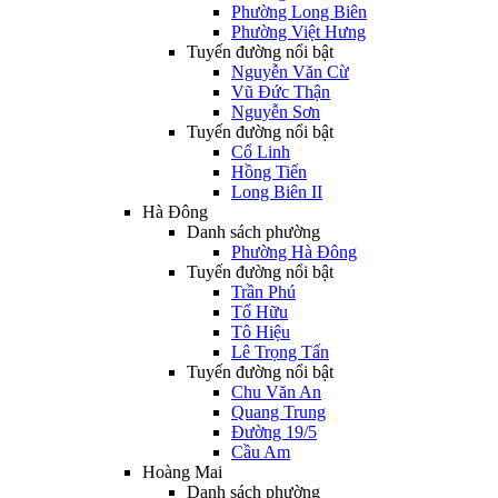
Phường Long Biên
Phường Việt Hưng
Tuyến đường nổi bật
Nguyễn Văn Cừ
Vũ Đức Thận
Nguyễn Sơn
Tuyến đường nổi bật
Cổ Linh
Hồng Tiến
Long Biên II
Hà Đông
Danh sách phường
Phường Hà Đông
Tuyến đường nổi bật
Trần Phú
Tố Hữu
Tô Hiệu
Lê Trọng Tấn
Tuyến đường nổi bật
Chu Văn An
Quang Trung
Đường 19/5
Cầu Am
Hoàng Mai
Danh sách phường