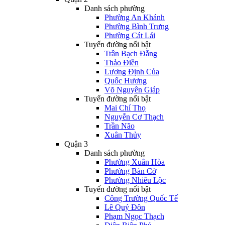
Danh sách phường
Phường An Khánh
Phường Bình Trưng
Phường Cát Lái
Tuyến đường nổi bật
Trần Bạch Đằng
Thảo Điền
Lương Định Của
Quốc Hương
Võ Nguyên Giáp
Tuyến đường nổi bật
Mai Chí Thọ
Nguyễn Cơ Thạch
Trần Não
Xuân Thủy
Quận 3
Danh sách phường
Phường Xuân Hòa
Phường Bàn Cờ
Phường Nhiêu Lộc
Tuyến đường nổi bật
Công Trường Quốc Tế
Lê Quý Đôn
Phạm Ngọc Thạch