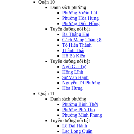
Quận 10
Danh sách phường
Phường Vườn Lài
Phường Hòa Hưng
Phường Diên Hồng
Tuyến đường nổi bật
Ba Tháng Hai
Cách Mạng Tháng 8
Tô Hiến Thành
Thành Thái
Hồ Bá Kiện
Tuyến đường nổi bật
Ngô Gia Tự
Hồng Lĩnh
Sư Vạn Hạnh
Nguyễn Tri Phương
Hòa Hưng
Quận 11
Danh sách phường
Phường Bình Thới
Phường Phú Thọ
Phường Minh Phụng
Tuyến đường nổi bật
Lê Đại Hành
Lạc Long Quân