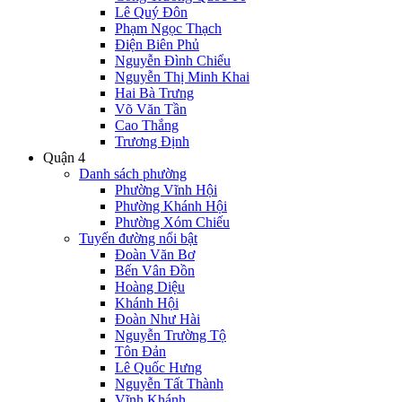
Lê Quý Đôn
Phạm Ngọc Thạch
Điện Biên Phủ
Nguyễn Đình Chiểu
Nguyễn Thị Minh Khai
Hai Bà Trưng
Võ Văn Tần
Cao Thắng
Trương Định
Quận 4
Danh sách phường
Phường Vĩnh Hội
Phường Khánh Hội
Phường Xóm Chiếu
Tuyến đường nổi bật
Đoàn Văn Bơ
Bến Vân Đồn
Hoàng Diệu
Khánh Hội
Đoàn Như Hài
Nguyễn Trường Tộ
Tôn Đản
Lê Quốc Hưng
Nguyễn Tất Thành
Vĩnh Khánh