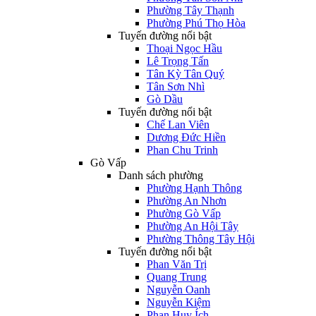
Phường Tây Thạnh
Phường Phú Thọ Hòa
Tuyến đường nổi bật
Thoại Ngọc Hầu
Lê Trọng Tấn
Tân Kỳ Tân Quý
Tân Sơn Nhì
Gò Dầu
Tuyến đường nổi bật
Chế Lan Viên
Dương Đức Hiền
Phan Chu Trinh
Gò Vấp
Danh sách phường
Phường Hạnh Thông
Phường An Nhơn
Phường Gò Vấp
Phường An Hội Tây
Phường Thông Tây Hội
Tuyến đường nổi bật
Phan Văn Trị
Quang Trung
Nguyễn Oanh
Nguyễn Kiệm
Phan Huy Ích