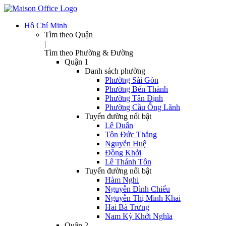
Hồ Chí Minh
Tìm theo Quận
|
Tìm theo Phường & Đường
Quận 1
Danh sách phường
Phường Sài Gòn
Phường Bến Thành
Phường Tân Định
Phường Cầu Ông Lãnh
Tuyến đường nổi bật
Lê Duẩn
Tôn Đức Thắng
Nguyễn Huệ
Đồng Khởi
Lê Thánh Tôn
Tuyến đường nổi bật
Hàm Nghi
Nguyễn Đình Chiểu
Nguyễn Thị Minh Khai
Hai Bà Trưng
Nam Kỳ Khởi Nghĩa
Quận 2