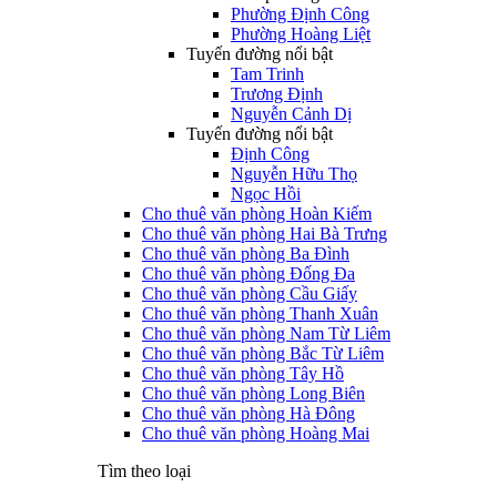
Phường Định Công
Phường Hoàng Liệt
Tuyến đường nổi bật
Tam Trinh
Trương Định
Nguyễn Cảnh Dị
Tuyến đường nổi bật
Định Công
Nguyễn Hữu Thọ
Ngọc Hồi
Cho thuê văn phòng Hoàn Kiếm
Cho thuê văn phòng Hai Bà Trưng
Cho thuê văn phòng Ba Đình
Cho thuê văn phòng Đống Đa
Cho thuê văn phòng Cầu Giấy
Cho thuê văn phòng Thanh Xuân
Cho thuê văn phòng Nam Từ Liêm
Cho thuê văn phòng Bắc Từ Liêm
Cho thuê văn phòng Tây Hồ
Cho thuê văn phòng Long Biên
Cho thuê văn phòng Hà Đông
Cho thuê văn phòng Hoàng Mai
Tìm theo loại