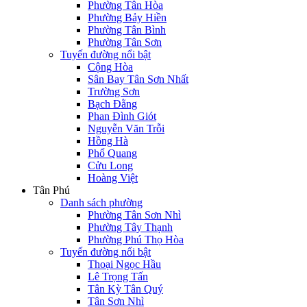
Phường Tân Hòa
Phường Bảy Hiền
Phường Tân Bình
Phường Tân Sơn
Tuyến đường nổi bật
Cộng Hòa
Sân Bay Tân Sơn Nhất
Trường Sơn
Bạch Đằng
Phan Đình Giót
Nguyễn Văn Trỗi
Hồng Hà
Phổ Quang
Cửu Long
Hoàng Việt
Tân Phú
Danh sách phường
Phường Tân Sơn Nhì
Phường Tây Thạnh
Phường Phú Thọ Hòa
Tuyến đường nổi bật
Thoại Ngọc Hầu
Lê Trọng Tấn
Tân Kỳ Tân Quý
Tân Sơn Nhì