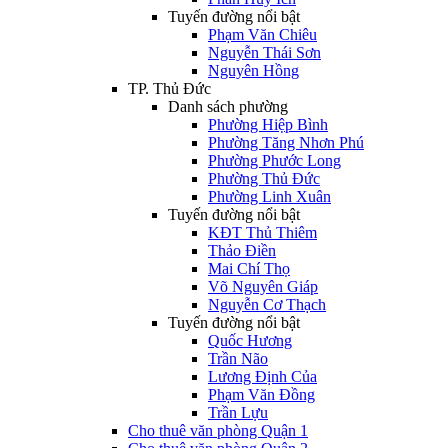
Tuyến đường nổi bật
Phạm Văn Chiêu
Nguyễn Thái Sơn
Nguyên Hồng
TP. Thủ Đức
Danh sách phường
Phường Hiệp Bình
Phường Tăng Nhơn Phú
Phường Phước Long
Phường Thủ Đức
Phường Linh Xuân
Tuyến đường nổi bật
KĐT Thủ Thiêm
Thảo Điền
Mai Chí Thọ
Võ Nguyên Giáp
Nguyễn Cơ Thạch
Tuyến đường nổi bật
Quốc Hương
Trần Não
Lương Định Của
Phạm Văn Đồng
Trần Lựu
Cho thuê văn phòng Quận 1