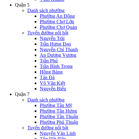
Quận 5
Danh sách phường
Phường An Đông
Phường Chợ Lớn
Phường Chợ Quán
Tuyến đường nổi bật
Nguyễn Trãi
Trần Hưng Đạo
Nguyễn Chí Thanh
An Dương Vương
Trần Phú
Trần Bình Trọng
Hồng Bàng
Tản Đà
Võ Văn Kiệt
Nguyễn Biểu
Quận 7
Danh sách phường
Phường Tân Mỹ
Phường Tân Hưng
Phường Tân Thuận
Phường Phú Thuận
Tuyến đường nổi bật
Nguyễn Văn Linh
Tôn Dật Tiên