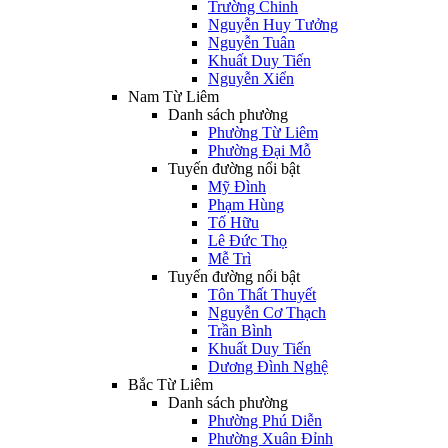
Trường Chinh
Nguyễn Huy Tưởng
Nguyễn Tuân
Khuất Duy Tiến
Nguyễn Xiển
Nam Từ Liêm
Danh sách phường
Phường Từ Liêm
Phường Đại Mỗ
Tuyến đường nổi bật
Mỹ Đình
Phạm Hùng
Tố Hữu
Lê Đức Thọ
Mễ Trì
Tuyến đường nổi bật
Tôn Thất Thuyết
Nguyễn Cơ Thạch
Trần Bình
Khuất Duy Tiến
Dương Đình Nghệ
Bắc Từ Liêm
Danh sách phường
Phường Phú Diễn
Phường Xuân Đỉnh