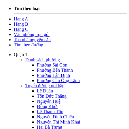
Tìm theo loại
Hạng A
Hạng B
Hạng C
Văn phòng trọn gói
Toà nhà nguyên căn
Tìm theo đường
Quận 1
Danh sách phường
Phường Sài Gòn
Phường Bến Thành
Phường Tân Định
Phường Cầu Ông Lãnh
Tuyến đường nổi bật
Lê Duẩn
Tôn Đức Thắng
Nguyễn Huệ
Đồng Khởi
Lê Thánh Tôn
Nguyễn Đình Chiểu
Nguyễn Thị Minh Khai
Hai Bà Trưng