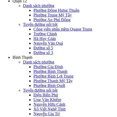
Quận 12
Danh sách phường
Phường Đông Hưng Thuận
Phường Trung Mỹ Tây
Phường An Phú Đông
Tuyến đường nổi bật
Công viên phần mềm Quang Trung
Trường Chinh
Hà Huy Giáp
Nguyễn Văn Quá
Đường số 5
Đường số 3
Bình Thạnh
Danh sách phường
Phường Gia Định
Phường Bình Thạnh
Phường Bình Lợi Trung
Phường Thạnh Mỹ Tây
Phường Bình Quới
Tuyến đường nổi bật
Điện Biên Phủ
Ung Văn Khiêm
Nguyễn Hữu Cảnh
Xô Viết Nghệ Tĩnh
Nguyễn Gia Trí