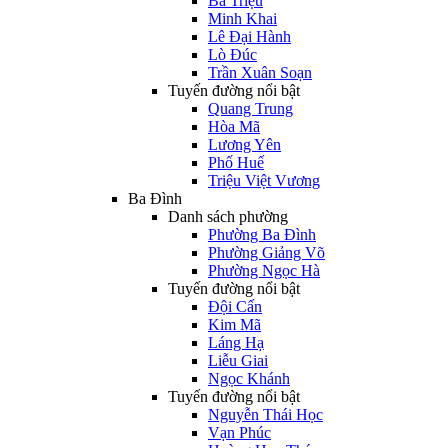
Bà Triệu
Minh Khai
Lê Đại Hành
Lò Đúc
Trần Xuân Soạn
Tuyến đường nổi bật
Quang Trung
Hòa Mã
Lương Yên
Phố Huế
Triệu Việt Vương
Ba Đình
Danh sách phường
Phường Ba Đình
Phường Giảng Võ
Phường Ngọc Hà
Tuyến đường nổi bật
Đội Cấn
Kim Mã
Láng Hạ
Liễu Giai
Ngọc Khánh
Tuyến đường nổi bật
Nguyễn Thái Học
Vạn Phúc