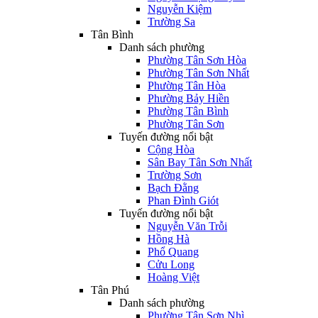
Nguyễn Kiệm
Trường Sa
Tân Bình
Danh sách phường
Phường Tân Sơn Hòa
Phường Tân Sơn Nhất
Phường Tân Hòa
Phường Bảy Hiền
Phường Tân Bình
Phường Tân Sơn
Tuyến đường nổi bật
Cộng Hòa
Sân Bay Tân Sơn Nhất
Trường Sơn
Bạch Đằng
Phan Đình Giót
Tuyến đường nổi bật
Nguyễn Văn Trỗi
Hồng Hà
Phổ Quang
Cửu Long
Hoàng Việt
Tân Phú
Danh sách phường
Phường Tân Sơn Nhì