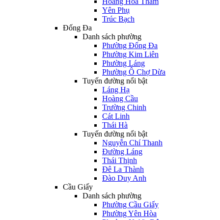
Hoàng Hoa Thám
Yên Phụ
Trúc Bạch
Đống Đa
Danh sách phường
Phường Đống Đa
Phường Kim Liên
Phường Láng
Phường Ô Chợ Dừa
Tuyến đường nổi bật
Láng Hạ
Hoàng Cầu
Trường Chinh
Cát Linh
Thái Hà
Tuyến đường nổi bật
Nguyễn Chí Thanh
Đường Láng
Thái Thịnh
Đê La Thành
Đào Duy Anh
Cầu Giấy
Danh sách phường
Phường Cầu Giấy
Phường Yên Hòa