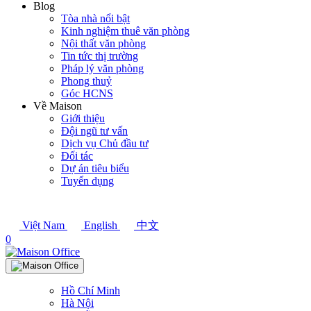
Blog
Tòa nhà nổi bật
Kinh nghiệm thuê văn phòng
Nội thất văn phòng
Tin tức thị trường
Pháp lý văn phòng
Phong thuỷ
Góc HCNS
Về Maison
Giới thiệu
Đội ngũ tư vấn
Dịch vụ Chủ đầu tư
Đối tác
Dự án tiêu biểu
Tuyển dụng
Việt Nam
English
中文
0
Hồ Chí Minh
Hà Nội