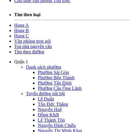
Cho thuê văn phòng Thủ Đức
Tìm theo loại
Hạng A
Hạng B
Hạng C
Văn phòng trọn gói
Toà nhà nguyên căn
Tìm theo đường
Quận 1
Danh sách phường
Phường Sài Gòn
Phường Bến Thành
Phường Tân Định
Phường Cầu Ông Lãnh
Tuyến đường nổi bật
Lê Duẩn
Tôn Đức Thắng
Nguyễn Huệ
Đồng Khởi
Lê Thánh Tôn
Nguyễn Đình Chiểu
Nguyễn Thị Minh Khai