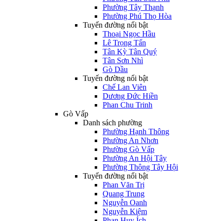
Phường Tây Thạnh
Phường Phú Thọ Hòa
Tuyến đường nổi bật
Thoại Ngọc Hầu
Lê Trọng Tấn
Tân Kỳ Tân Quý
Tân Sơn Nhì
Gò Dầu
Tuyến đường nổi bật
Chế Lan Viên
Dương Đức Hiền
Phan Chu Trinh
Gò Vấp
Danh sách phường
Phường Hạnh Thông
Phường An Nhơn
Phường Gò Vấp
Phường An Hội Tây
Phường Thông Tây Hội
Tuyến đường nổi bật
Phan Văn Trị
Quang Trung
Nguyễn Oanh
Nguyễn Kiệm
Phan Huy Ích