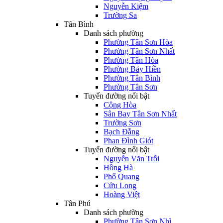
Nguyễn Kiệm
Trường Sa
Tân Bình
Danh sách phường
Phường Tân Sơn Hòa
Phường Tân Sơn Nhất
Phường Tân Hòa
Phường Bảy Hiền
Phường Tân Bình
Phường Tân Sơn
Tuyến đường nổi bật
Cộng Hòa
Sân Bay Tân Sơn Nhất
Trường Sơn
Bạch Đằng
Phan Đình Giót
Tuyến đường nổi bật
Nguyễn Văn Trỗi
Hồng Hà
Phổ Quang
Cửu Long
Hoàng Việt
Tân Phú
Danh sách phường
Phường Tân Sơn Nhì