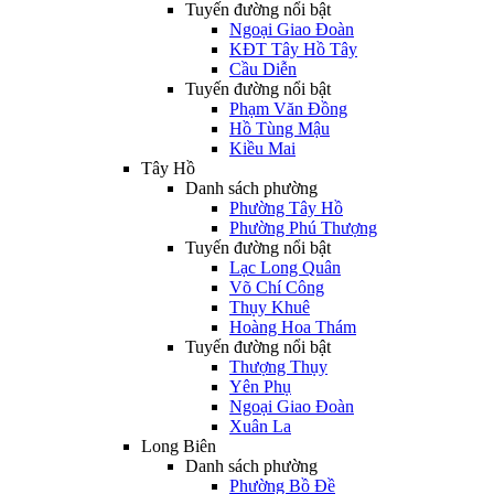
Tuyến đường nổi bật
Ngoại Giao Đoàn
KĐT Tây Hồ Tây
Cầu Diễn
Tuyến đường nổi bật
Phạm Văn Đồng
Hồ Tùng Mậu
Kiều Mai
Tây Hồ
Danh sách phường
Phường Tây Hồ
Phường Phú Thượng
Tuyến đường nổi bật
Lạc Long Quân
Võ Chí Công
Thụy Khuê
Hoàng Hoa Thám
Tuyến đường nổi bật
Thượng Thụy
Yên Phụ
Ngoại Giao Đoàn
Xuân La
Long Biên
Danh sách phường
Phường Bồ Đề