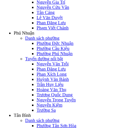
Nguyễn Gia Trí
Nguyễn Cửu Vân
Tân Cảng
Lê Văn Duyệt
Phan Đăng Lưu
Phạm Viết Chánh
Phú Nhuận
Danh sách phường
Phường Đức Nhuận
Phường Cầu Kiệu
Phường Phú Nhuận
Tuyến đường nổi bật
Nguyễn Văn Trỗi
Phan Đăng Lưu
Phan Xích Long
Huỳnh Văn Bánh
Trần Huy Liệu
Hoàng Văn Thụ
Trương Quốc Dung
Nguyễn Trọng Tuyển
Nguyễn Kiệm
Trường Sa
Tân Bình
Danh sách phường
Phường Tân Sơn Hòa