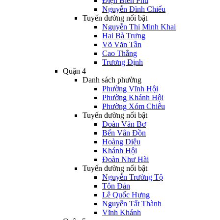
Điện Biên Phủ
Nguyễn Đình Chiểu
Tuyến đường nổi bật
Nguyễn Thị Minh Khai
Hai Bà Trưng
Võ Văn Tần
Cao Thắng
Trương Định
Quận 4
Danh sách phường
Phường Vĩnh Hội
Phường Khánh Hội
Phường Xóm Chiếu
Tuyến đường nổi bật
Đoàn Văn Bơ
Bến Vân Đồn
Hoàng Diệu
Khánh Hội
Đoàn Như Hài
Tuyến đường nổi bật
Nguyễn Trường Tộ
Tôn Đản
Lê Quốc Hưng
Nguyễn Tất Thành
Vĩnh Khánh