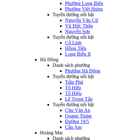
Phường Long Biên
Phường Việt Hưng
Tuyến đường nổi bật
Nguyễn Văn Cừ
Vũ Đức Thận
Nguyễn Sơn
Tuyến đường nổi bật
Cổ Linh
Hồng Tiến
Long Biên II
Hà Đông
Danh sách phường
Phường Hà Đông
Tuyến đường nổi bật
Trần Phú
Tố Hữu
Tô Hiệu
Lê Trọng Tấn
Tuyến đường nổi bật
Chu Văn An
Quang Trung
Đường 19/5
Cầu Am
Hoàng Mai
Danh sách phường