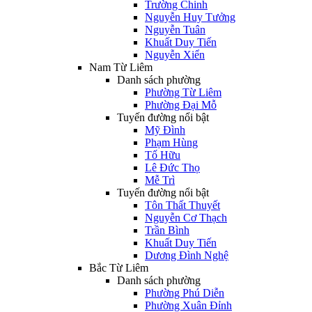
Trường Chinh
Nguyễn Huy Tưởng
Nguyễn Tuân
Khuất Duy Tiến
Nguyễn Xiển
Nam Từ Liêm
Danh sách phường
Phường Từ Liêm
Phường Đại Mỗ
Tuyến đường nổi bật
Mỹ Đình
Phạm Hùng
Tố Hữu
Lê Đức Thọ
Mễ Trì
Tuyến đường nổi bật
Tôn Thất Thuyết
Nguyễn Cơ Thạch
Trần Bình
Khuất Duy Tiến
Dương Đình Nghệ
Bắc Từ Liêm
Danh sách phường
Phường Phú Diễn
Phường Xuân Đỉnh