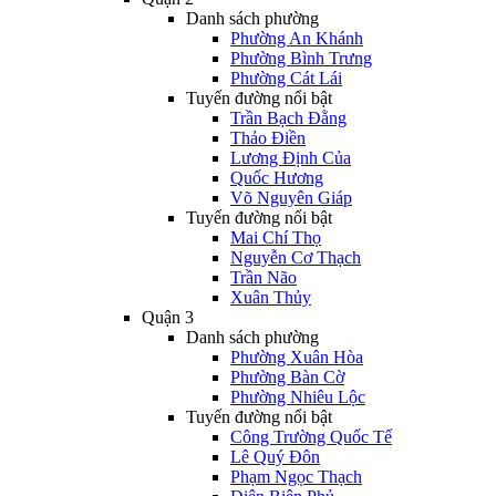
Danh sách phường
Phường An Khánh
Phường Bình Trưng
Phường Cát Lái
Tuyến đường nổi bật
Trần Bạch Đằng
Thảo Điền
Lương Định Của
Quốc Hương
Võ Nguyên Giáp
Tuyến đường nổi bật
Mai Chí Thọ
Nguyễn Cơ Thạch
Trần Não
Xuân Thủy
Quận 3
Danh sách phường
Phường Xuân Hòa
Phường Bàn Cờ
Phường Nhiêu Lộc
Tuyến đường nổi bật
Công Trường Quốc Tế
Lê Quý Đôn
Phạm Ngọc Thạch