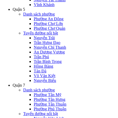
Vĩnh Khánh
Quận 5
Danh sách phường
Phường An Đông
Phường Chợ Lớn
Phường Chợ Quán
Tuyến đường nổi bật
Nguyễn Trãi
Trần Hưng Đạo
Nguyễn Chí Thanh
An Dương Vương
Trần Phú
Trần Bình Trọng
Hồng Bàng
Tản Đà
Võ Văn Kiệt
Nguyễn Biểu
Quận 7
Danh sách phường
Phường Tân Mỹ
Phường Tân Hưng
Phường Tân Thuận
Phường Phú Thuận
Tuyến đường nổi bật