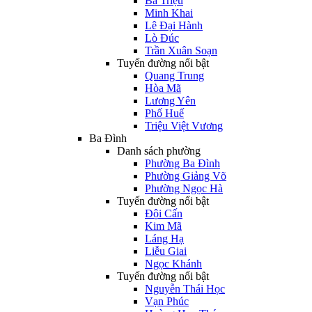
Bà Triệu
Minh Khai
Lê Đại Hành
Lò Đúc
Trần Xuân Soạn
Tuyến đường nổi bật
Quang Trung
Hòa Mã
Lương Yên
Phố Huế
Triệu Việt Vương
Ba Đình
Danh sách phường
Phường Ba Đình
Phường Giảng Võ
Phường Ngọc Hà
Tuyến đường nổi bật
Đội Cấn
Kim Mã
Láng Hạ
Liễu Giai
Ngọc Khánh
Tuyến đường nổi bật
Nguyễn Thái Học
Vạn Phúc