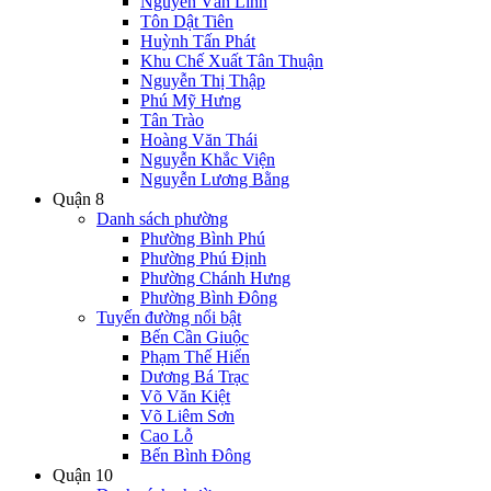
Nguyễn Văn Linh
Tôn Dật Tiên
Huỳnh Tấn Phát
Khu Chế Xuất Tân Thuận
Nguyễn Thị Thập
Phú Mỹ Hưng
Tân Trào
Hoàng Văn Thái
Nguyễn Khắc Viện
Nguyễn Lương Bằng
Quận 8
Danh sách phường
Phường Bình Phú
Phường Phú Định
Phường Chánh Hưng
Phường Bình Đông
Tuyến đường nổi bật
Bến Cần Giuộc
Phạm Thế Hiển
Dương Bá Trạc
Võ Văn Kiệt
Võ Liêm Sơn
Cao Lỗ
Bến Bình Đông
Quận 10