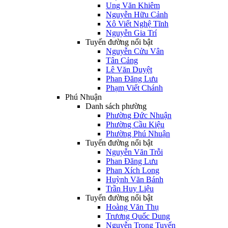
Ung Văn Khiêm
Nguyễn Hữu Cảnh
Xô Viết Nghệ Tĩnh
Nguyễn Gia Trí
Tuyến đường nổi bật
Nguyễn Cửu Vân
Tân Cảng
Lê Văn Duyệt
Phan Đăng Lưu
Phạm Viết Chánh
Phú Nhuận
Danh sách phường
Phường Đức Nhuận
Phường Cầu Kiệu
Phường Phú Nhuận
Tuyến đường nổi bật
Nguyễn Văn Trỗi
Phan Đăng Lưu
Phan Xích Long
Huỳnh Văn Bánh
Trần Huy Liệu
Tuyến đường nổi bật
Hoàng Văn Thụ
Trương Quốc Dung
Nguyễn Trọng Tuyển