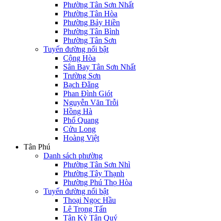
Phường Tân Sơn Nhất
Phường Tân Hòa
Phường Bảy Hiền
Phường Tân Bình
Phường Tân Sơn
Tuyến đường nổi bật
Cộng Hòa
Sân Bay Tân Sơn Nhất
Trường Sơn
Bạch Đằng
Phan Đình Giót
Nguyễn Văn Trỗi
Hồng Hà
Phổ Quang
Cửu Long
Hoàng Việt
Tân Phú
Danh sách phường
Phường Tân Sơn Nhì
Phường Tây Thạnh
Phường Phú Thọ Hòa
Tuyến đường nổi bật
Thoại Ngọc Hầu
Lê Trọng Tấn
Tân Kỳ Tân Quý