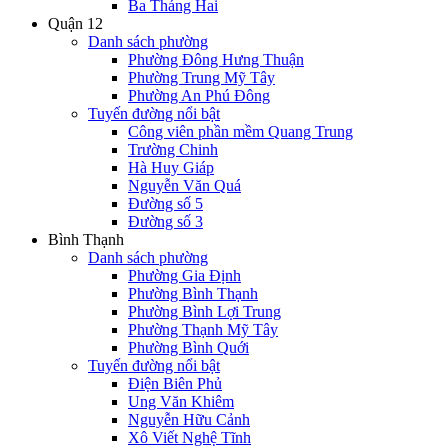
Ba Tháng Hai
Quận 12
Danh sách phường
Phường Đông Hưng Thuận
Phường Trung Mỹ Tây
Phường An Phú Đông
Tuyến đường nổi bật
Công viên phần mềm Quang Trung
Trường Chinh
Hà Huy Giáp
Nguyễn Văn Quá
Đường số 5
Đường số 3
Bình Thạnh
Danh sách phường
Phường Gia Định
Phường Bình Thạnh
Phường Bình Lợi Trung
Phường Thạnh Mỹ Tây
Phường Bình Quới
Tuyến đường nổi bật
Điện Biên Phủ
Ung Văn Khiêm
Nguyễn Hữu Cảnh
Xô Viết Nghệ Tĩnh