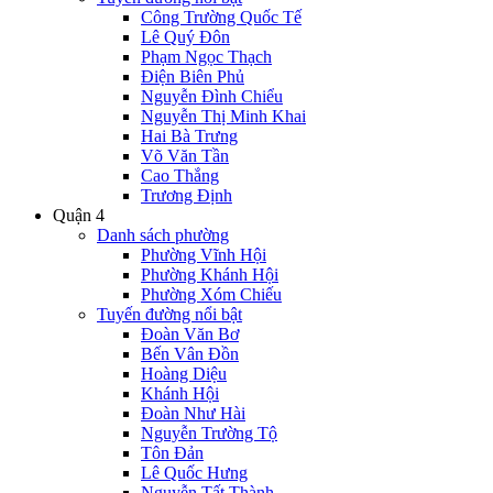
Công Trường Quốc Tế
Lê Quý Đôn
Phạm Ngọc Thạch
Điện Biên Phủ
Nguyễn Đình Chiểu
Nguyễn Thị Minh Khai
Hai Bà Trưng
Võ Văn Tần
Cao Thắng
Trương Định
Quận 4
Danh sách phường
Phường Vĩnh Hội
Phường Khánh Hội
Phường Xóm Chiếu
Tuyến đường nổi bật
Đoàn Văn Bơ
Bến Vân Đồn
Hoàng Diệu
Khánh Hội
Đoàn Như Hài
Nguyễn Trường Tộ
Tôn Đản
Lê Quốc Hưng
Nguyễn Tất Thành