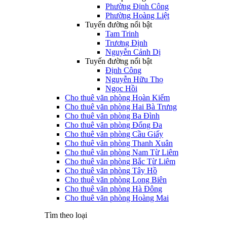
Phường Định Công
Phường Hoàng Liệt
Tuyến đường nổi bật
Tam Trinh
Trương Định
Nguyễn Cảnh Dị
Tuyến đường nổi bật
Định Công
Nguyễn Hữu Thọ
Ngọc Hồi
Cho thuê văn phòng Hoàn Kiếm
Cho thuê văn phòng Hai Bà Trưng
Cho thuê văn phòng Ba Đình
Cho thuê văn phòng Đống Đa
Cho thuê văn phòng Cầu Giấy
Cho thuê văn phòng Thanh Xuân
Cho thuê văn phòng Nam Từ Liêm
Cho thuê văn phòng Bắc Từ Liêm
Cho thuê văn phòng Tây Hồ
Cho thuê văn phòng Long Biên
Cho thuê văn phòng Hà Đông
Cho thuê văn phòng Hoàng Mai
Tìm theo loại