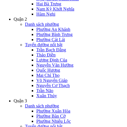
Hai Bà Trưng
Nam Kỳ Khởi Nghĩa
Hàm Nghi
Quận 2
Danh sách phường
Phường An Khánh
Phường Bình Trưng
Phường Cát Lái
Tuyến đường nổi bật
Trần Bạch Đằng
Thảo Điền
Lương Định Của
Nguyễn Văn Hưởng
Quốc Hương
Mai Chí Thọ
Võ Nguyên Giáp
Nguyễn Cơ Thạch
Trần Não
Xuân Thủy
Quận 3
Danh sách phường
Phường Xuân Hòa
Phường Bàn Cờ
Phường Nhiêu Lộc
Tuyến đường nổi bật