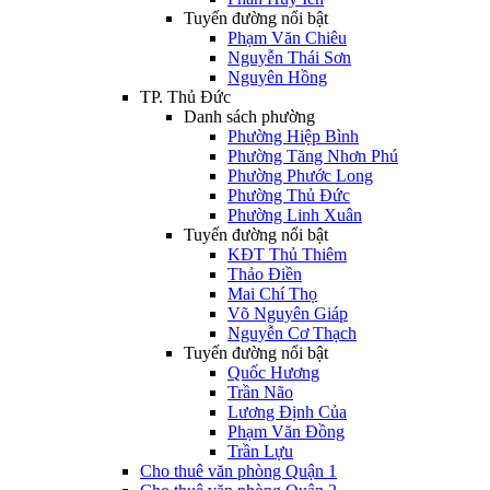
Tuyến đường nổi bật
Phạm Văn Chiêu
Nguyễn Thái Sơn
Nguyên Hồng
TP. Thủ Đức
Danh sách phường
Phường Hiệp Bình
Phường Tăng Nhơn Phú
Phường Phước Long
Phường Thủ Đức
Phường Linh Xuân
Tuyến đường nổi bật
KĐT Thủ Thiêm
Thảo Điền
Mai Chí Thọ
Võ Nguyên Giáp
Nguyễn Cơ Thạch
Tuyến đường nổi bật
Quốc Hương
Trần Não
Lương Định Của
Phạm Văn Đồng
Trần Lựu
Cho thuê văn phòng Quận 1