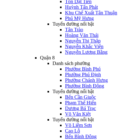
Tôn Dật Tiên
Huỳnh Tấn Phát
Khu Chế Xuất Tân Thuận
Phú Mỹ Hưng
Tuyến đường nổi bật
Tân Trào
Hoàng Văn Thái
Nguyễn Thị Thập
Nguyễn Khắc Viện
Nguyễn Lương Bằng
Quận 8
Danh sách phường
Phường Bình Phú
Phường Phú Định
Phường Chánh Hưng
Phường Bình Đông
Tuyến đường nổi bật
Bến Cần Giuộc
Phạm Thế Hiển
Dương Bá Trạc
Võ Văn Kiệt
Tuyến đường nổi bật
Võ Liêm Sơn
Cao Lỗ
Bến Bình Đông