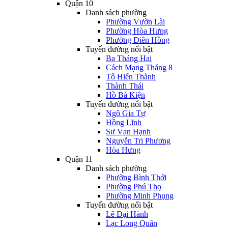
Quận 10
Danh sách phường
Phường Vườn Lài
Phường Hòa Hưng
Phường Diên Hồng
Tuyến đường nổi bật
Ba Tháng Hai
Cách Mạng Tháng 8
Tô Hiến Thành
Thành Thái
Hồ Bá Kiện
Tuyến đường nổi bật
Ngô Gia Tự
Hồng Lĩnh
Sư Vạn Hạnh
Nguyễn Tri Phương
Hòa Hưng
Quận 11
Danh sách phường
Phường Bình Thới
Phường Phú Thọ
Phường Minh Phụng
Tuyến đường nổi bật
Lê Đại Hành
Lạc Long Quân