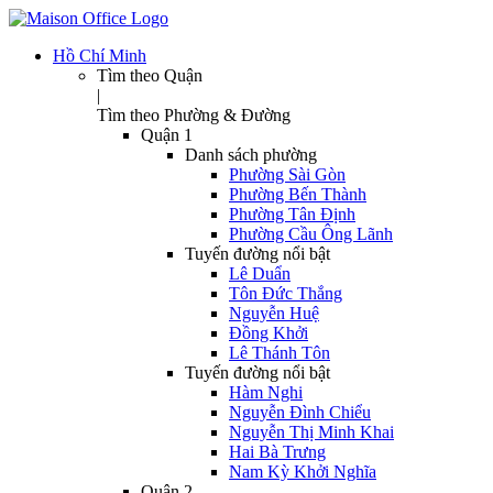
Hồ Chí Minh
Tìm theo Quận
|
Tìm theo Phường & Đường
Quận 1
Danh sách phường
Phường Sài Gòn
Phường Bến Thành
Phường Tân Định
Phường Cầu Ông Lãnh
Tuyến đường nổi bật
Lê Duẩn
Tôn Đức Thắng
Nguyễn Huệ
Đồng Khởi
Lê Thánh Tôn
Tuyến đường nổi bật
Hàm Nghi
Nguyễn Đình Chiểu
Nguyễn Thị Minh Khai
Hai Bà Trưng
Nam Kỳ Khởi Nghĩa
Quận 2