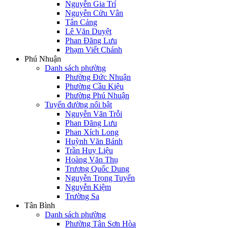
Nguyễn Gia Trí
Nguyễn Cửu Vân
Tân Cảng
Lê Văn Duyệt
Phan Đăng Lưu
Phạm Viết Chánh
Phú Nhuận
Danh sách phường
Phường Đức Nhuận
Phường Cầu Kiệu
Phường Phú Nhuận
Tuyến đường nổi bật
Nguyễn Văn Trỗi
Phan Đăng Lưu
Phan Xích Long
Huỳnh Văn Bánh
Trần Huy Liệu
Hoàng Văn Thụ
Trương Quốc Dung
Nguyễn Trọng Tuyển
Nguyễn Kiệm
Trường Sa
Tân Bình
Danh sách phường
Phường Tân Sơn Hòa