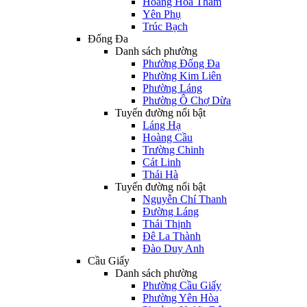
Hoàng Hoa Thám
Yên Phụ
Trúc Bạch
Đống Đa
Danh sách phường
Phường Đống Đa
Phường Kim Liên
Phường Láng
Phường Ô Chợ Dừa
Tuyến đường nổi bật
Láng Hạ
Hoàng Cầu
Trường Chinh
Cát Linh
Thái Hà
Tuyến đường nổi bật
Nguyễn Chí Thanh
Đường Láng
Thái Thịnh
Đê La Thành
Đào Duy Anh
Cầu Giấy
Danh sách phường
Phường Cầu Giấy
Phường Yên Hòa