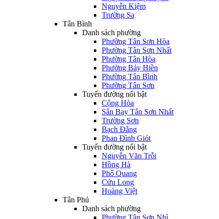
Nguyễn Kiệm
Trường Sa
Tân Bình
Danh sách phường
Phường Tân Sơn Hòa
Phường Tân Sơn Nhất
Phường Tân Hòa
Phường Bảy Hiền
Phường Tân Bình
Phường Tân Sơn
Tuyến đường nổi bật
Cộng Hòa
Sân Bay Tân Sơn Nhất
Trường Sơn
Bạch Đằng
Phan Đình Giót
Tuyến đường nổi bật
Nguyễn Văn Trỗi
Hồng Hà
Phổ Quang
Cửu Long
Hoàng Việt
Tân Phú
Danh sách phường
Phường Tân Sơn Nhì