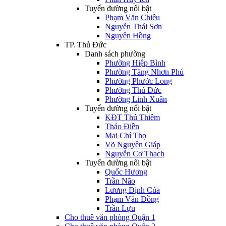
Tuyến đường nổi bật
Phạm Văn Chiêu
Nguyễn Thái Sơn
Nguyên Hồng
TP. Thủ Đức
Danh sách phường
Phường Hiệp Bình
Phường Tăng Nhơn Phú
Phường Phước Long
Phường Thủ Đức
Phường Linh Xuân
Tuyến đường nổi bật
KĐT Thủ Thiêm
Thảo Điền
Mai Chí Thọ
Võ Nguyên Giáp
Nguyễn Cơ Thạch
Tuyến đường nổi bật
Quốc Hương
Trần Não
Lương Định Của
Phạm Văn Đồng
Trần Lựu
Cho thuê văn phòng Quận 1