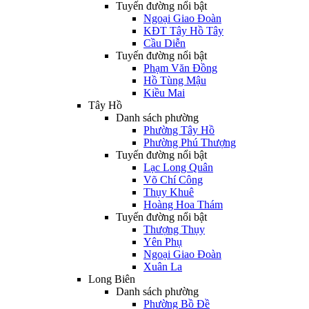
Tuyến đường nổi bật
Ngoại Giao Đoàn
KĐT Tây Hồ Tây
Cầu Diễn
Tuyến đường nổi bật
Phạm Văn Đồng
Hồ Tùng Mậu
Kiều Mai
Tây Hồ
Danh sách phường
Phường Tây Hồ
Phường Phú Thượng
Tuyến đường nổi bật
Lạc Long Quân
Võ Chí Công
Thụy Khuê
Hoàng Hoa Thám
Tuyến đường nổi bật
Thượng Thụy
Yên Phụ
Ngoại Giao Đoàn
Xuân La
Long Biên
Danh sách phường
Phường Bồ Đề