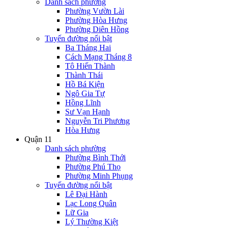
Danh sách phường
Phường Vườn Lài
Phường Hòa Hưng
Phường Diên Hồng
Tuyến đường nổi bật
Ba Tháng Hai
Cách Mạng Tháng 8
Tô Hiến Thành
Thành Thái
Hồ Bá Kiện
Ngô Gia Tự
Hồng Lĩnh
Sư Vạn Hạnh
Nguyễn Tri Phương
Hòa Hưng
Quận 11
Danh sách phường
Phường Bình Thới
Phường Phú Thọ
Phường Minh Phụng
Tuyến đường nổi bật
Lê Đại Hành
Lạc Long Quân
Lữ Gia
Lý Thường Kiệt