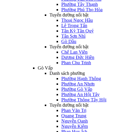
Phường Tây Thạnh
Phường Phú Thọ Hòa
Tuyến đường nổi bật
Thoại Ngọc Hầu
Lê Trọng Tấn
Tân Kỳ Tân Quý
Tân Sơn Nhì
Gò Dầu
Tuyến đường nổi bật
Chế Lan Viên
Dương Đức Hiền
Phan Chu Trinh
Gò Vấp
Danh sách phường
Phường Hạnh Thông
Phường An Nhơn
Phường Gò Vấp
Phường An Hội Tây
Phường Thông Tây Hội
Tuyến đường nổi bật
Phan Văn Trị
Quang Trung
Nguyễn Oanh
Nguyễn Kiệm
Phan Huy Ích