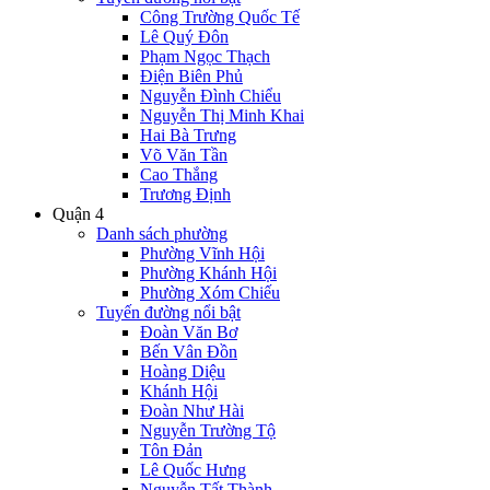
Công Trường Quốc Tế
Lê Quý Đôn
Phạm Ngọc Thạch
Điện Biên Phủ
Nguyễn Đình Chiểu
Nguyễn Thị Minh Khai
Hai Bà Trưng
Võ Văn Tần
Cao Thắng
Trương Định
Quận 4
Danh sách phường
Phường Vĩnh Hội
Phường Khánh Hội
Phường Xóm Chiếu
Tuyến đường nổi bật
Đoàn Văn Bơ
Bến Vân Đồn
Hoàng Diệu
Khánh Hội
Đoàn Như Hài
Nguyễn Trường Tộ
Tôn Đản
Lê Quốc Hưng
Nguyễn Tất Thành