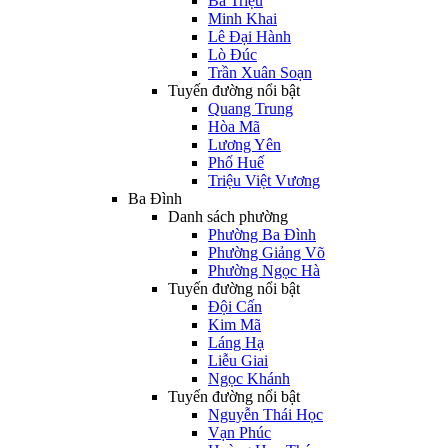
Bà Triệu
Minh Khai
Lê Đại Hành
Lò Đúc
Trần Xuân Soạn
Tuyến đường nổi bật
Quang Trung
Hòa Mã
Lương Yên
Phố Huế
Triệu Việt Vương
Ba Đình
Danh sách phường
Phường Ba Đình
Phường Giảng Võ
Phường Ngọc Hà
Tuyến đường nổi bật
Đội Cấn
Kim Mã
Láng Hạ
Liễu Giai
Ngọc Khánh
Tuyến đường nổi bật
Nguyễn Thái Học
Vạn Phúc