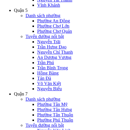
Vĩnh Khánh
Quận 5
Danh sách phường
Phường An Đông
Phường Chợ Lớn
Phường Chợ Quán
Tuyến đường nổi bật
Nguyễn Trãi
Trần Hưng Đạo
Nguyễn Chí Thanh
An Dương Vương
Trần Phú
Trần Bình Trọng
Hồng Bàng
Tản Đà
Võ Văn Kiệt
Nguyễn Biểu
Quận 7
Danh sách phường
Phường Tân Mỹ
Phường Tân Hưng
Phường Tân Thuận
Phường Phú Thuận
Tuyến đường nổi bật