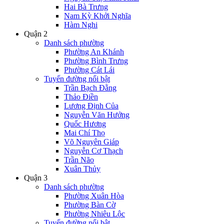
Hai Bà Trưng
Nam Kỳ Khởi Nghĩa
Hàm Nghi
Quận 2
Danh sách phường
Phường An Khánh
Phường Bình Trưng
Phường Cát Lái
Tuyến đường nổi bật
Trần Bạch Đằng
Thảo Điền
Lương Định Của
Nguyễn Văn Hưởng
Quốc Hương
Mai Chí Thọ
Võ Nguyên Giáp
Nguyễn Cơ Thạch
Trần Não
Xuân Thủy
Quận 3
Danh sách phường
Phường Xuân Hòa
Phường Bàn Cờ
Phường Nhiêu Lộc
Tuyến đường nổi bật