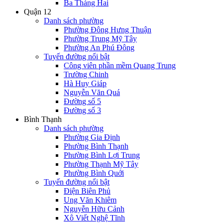
Ba Tháng Hai
Quận 12
Danh sách phường
Phường Đông Hưng Thuận
Phường Trung Mỹ Tây
Phường An Phú Đông
Tuyến đường nổi bật
Công viên phần mềm Quang Trung
Trường Chinh
Hà Huy Giáp
Nguyễn Văn Quá
Đường số 5
Đường số 3
Bình Thạnh
Danh sách phường
Phường Gia Định
Phường Bình Thạnh
Phường Bình Lợi Trung
Phường Thạnh Mỹ Tây
Phường Bình Quới
Tuyến đường nổi bật
Điện Biên Phủ
Ung Văn Khiêm
Nguyễn Hữu Cảnh
Xô Viết Nghệ Tĩnh