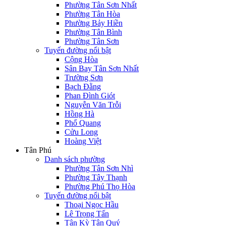
Phường Tân Sơn Nhất
Phường Tân Hòa
Phường Bảy Hiền
Phường Tân Bình
Phường Tân Sơn
Tuyến đường nổi bật
Cộng Hòa
Sân Bay Tân Sơn Nhất
Trường Sơn
Bạch Đằng
Phan Đình Giót
Nguyễn Văn Trỗi
Hồng Hà
Phổ Quang
Cửu Long
Hoàng Việt
Tân Phú
Danh sách phường
Phường Tân Sơn Nhì
Phường Tây Thạnh
Phường Phú Thọ Hòa
Tuyến đường nổi bật
Thoại Ngọc Hầu
Lê Trọng Tấn
Tân Kỳ Tân Quý