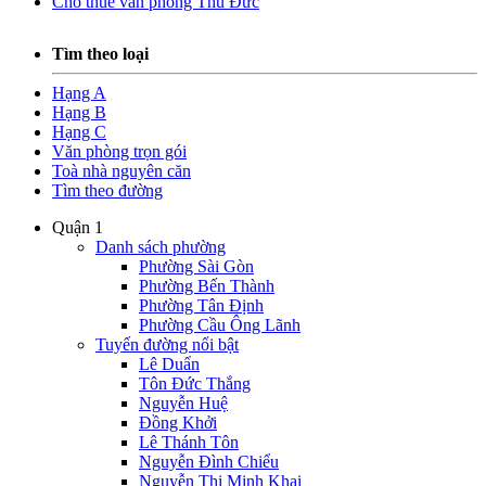
Cho thuê văn phòng Thủ Đức
Tìm theo loại
Hạng A
Hạng B
Hạng C
Văn phòng trọn gói
Toà nhà nguyên căn
Tìm theo đường
Quận 1
Danh sách phường
Phường Sài Gòn
Phường Bến Thành
Phường Tân Định
Phường Cầu Ông Lãnh
Tuyến đường nổi bật
Lê Duẩn
Tôn Đức Thắng
Nguyễn Huệ
Đồng Khởi
Lê Thánh Tôn
Nguyễn Đình Chiểu
Nguyễn Thị Minh Khai