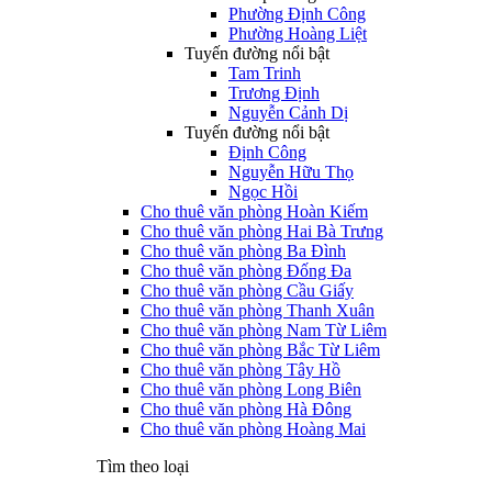
Phường Định Công
Phường Hoàng Liệt
Tuyến đường nổi bật
Tam Trinh
Trương Định
Nguyễn Cảnh Dị
Tuyến đường nổi bật
Định Công
Nguyễn Hữu Thọ
Ngọc Hồi
Cho thuê văn phòng Hoàn Kiếm
Cho thuê văn phòng Hai Bà Trưng
Cho thuê văn phòng Ba Đình
Cho thuê văn phòng Đống Đa
Cho thuê văn phòng Cầu Giấy
Cho thuê văn phòng Thanh Xuân
Cho thuê văn phòng Nam Từ Liêm
Cho thuê văn phòng Bắc Từ Liêm
Cho thuê văn phòng Tây Hồ
Cho thuê văn phòng Long Biên
Cho thuê văn phòng Hà Đông
Cho thuê văn phòng Hoàng Mai
Tìm theo loại