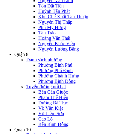
Nguyễn Văn Linh
Tôn Dật Tiên
Huỳnh Tấn Phát
Khu Chế Xuất Tân Thuận
Nguyễn Thị Thập
Phú Mỹ Hưng
Tân Trào
Hoàng Văn Thái
Nguyễn Khắc Viện
Nguyễn Lương Bằng
Quận 8
Danh sách phường
Phường Bình Phú
Phường Phú Định
Phường Chánh Hưng
Phường Bình Đông
Tuyến đường nổi bật
Bến Cần Giuộc
Phạm Thế Hiển
Dương Bá Trạc
Võ Văn Kiệt
Võ Liêm Sơn
Cao Lỗ
Bến Bình Đông
Quận 10