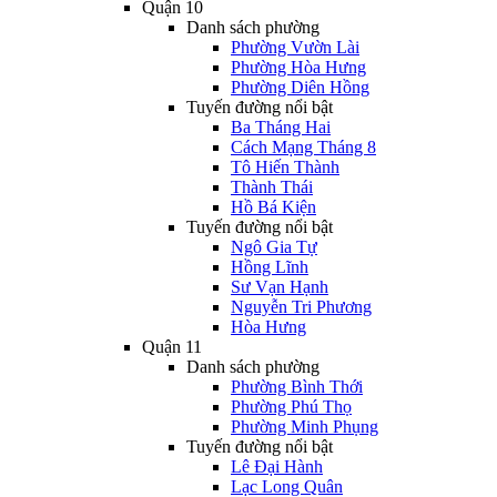
Quận 10
Danh sách phường
Phường Vườn Lài
Phường Hòa Hưng
Phường Diên Hồng
Tuyến đường nổi bật
Ba Tháng Hai
Cách Mạng Tháng 8
Tô Hiến Thành
Thành Thái
Hồ Bá Kiện
Tuyến đường nổi bật
Ngô Gia Tự
Hồng Lĩnh
Sư Vạn Hạnh
Nguyễn Tri Phương
Hòa Hưng
Quận 11
Danh sách phường
Phường Bình Thới
Phường Phú Thọ
Phường Minh Phụng
Tuyến đường nổi bật
Lê Đại Hành
Lạc Long Quân