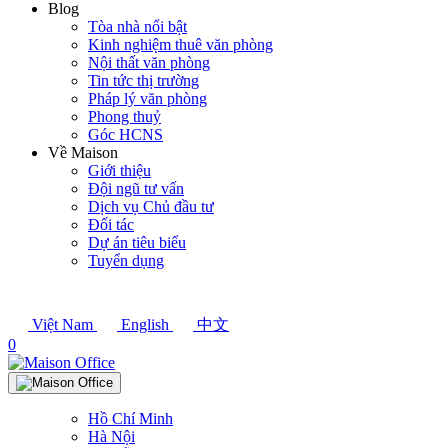
Blog
Tòa nhà nổi bật
Kinh nghiệm thuê văn phòng
Nội thất văn phòng
Tin tức thị trường
Pháp lý văn phòng
Phong thuỷ
Góc HCNS
Về Maison
Giới thiệu
Đội ngũ tư vấn
Dịch vụ Chủ đầu tư
Đối tác
Dự án tiêu biểu
Tuyển dụng
Việt Nam
English
中文
0
Hồ Chí Minh
Hà Nội