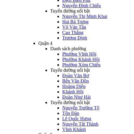
Điện Biên Phủ
Nguyễn Đình Chiểu
Tuyến đường nổi bật
Nguyễn Thị Minh Khai
Hai Bà Trưng
Võ Văn Tần
Cao Thắng
Trương Định
Quận 4
Danh sách phường
Phường Vĩnh Hội
Phường Khánh Hội
Phường Xóm Chiếu
Tuyến đường nổi bật
Đoàn Văn Bơ
Bến Vân Đồn
Hoàng Diệu
Khánh Hội
Đoàn Như Hài
Tuyến đường nổi bật
Nguyễn Trường Tộ
Tôn Đản
Lê Quốc Hưng
Nguyễn Tất Thành
Vĩnh Khánh