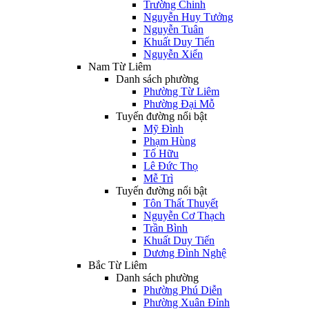
Trường Chinh
Nguyễn Huy Tưởng
Nguyễn Tuân
Khuất Duy Tiến
Nguyễn Xiển
Nam Từ Liêm
Danh sách phường
Phường Từ Liêm
Phường Đại Mỗ
Tuyến đường nổi bật
Mỹ Đình
Phạm Hùng
Tố Hữu
Lê Đức Thọ
Mễ Trì
Tuyến đường nổi bật
Tôn Thất Thuyết
Nguyễn Cơ Thạch
Trần Bình
Khuất Duy Tiến
Dương Đình Nghệ
Bắc Từ Liêm
Danh sách phường
Phường Phú Diễn
Phường Xuân Đỉnh