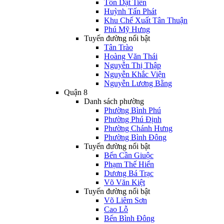
Tôn Dật Tiên
Huỳnh Tấn Phát
Khu Chế Xuất Tân Thuận
Phú Mỹ Hưng
Tuyến đường nổi bật
Tân Trào
Hoàng Văn Thái
Nguyễn Thị Thập
Nguyễn Khắc Viện
Nguyễn Lương Bằng
Quận 8
Danh sách phường
Phường Bình Phú
Phường Phú Định
Phường Chánh Hưng
Phường Bình Đông
Tuyến đường nổi bật
Bến Cần Giuộc
Phạm Thế Hiển
Dương Bá Trạc
Võ Văn Kiệt
Tuyến đường nổi bật
Võ Liêm Sơn
Cao Lỗ
Bến Bình Đông