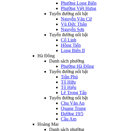
Phường Long Biên
Phường Việt Hưng
Tuyến đường nổi bật
Nguyễn Văn Cừ
Vũ Đức Thận
Nguyễn Sơn
Tuyến đường nổi bật
Cổ Linh
Hồng Tiến
Long Biên II
Hà Đông
Danh sách phường
Phường Hà Đông
Tuyến đường nổi bật
Trần Phú
Tố Hữu
Tô Hiệu
Lê Trọng Tấn
Tuyến đường nổi bật
Chu Văn An
Quang Trung
Đường 19/5
Cầu Am
Hoàng Mai
Danh sách phường