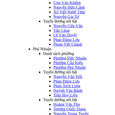
Ung Văn Khiêm
Nguyễn Hữu Cảnh
Xô Viết Nghệ Tĩnh
Nguyễn Gia Trí
Tuyến đường nổi bật
Nguyễn Cửu Vân
Tân Cảng
Lê Văn Duyệt
Phan Đăng Lưu
Phạm Viết Chánh
Phú Nhuận
Danh sách phường
Phường Đức Nhuận
Phường Cầu Kiệu
Phường Phú Nhuận
Tuyến đường nổi bật
Nguyễn Văn Trỗi
Phan Đăng Lưu
Phan Xích Long
Huỳnh Văn Bánh
Trần Huy Liệu
Tuyến đường nổi bật
Hoàng Văn Thụ
Trương Quốc Dung
Nguyễn Trọng Tuyển