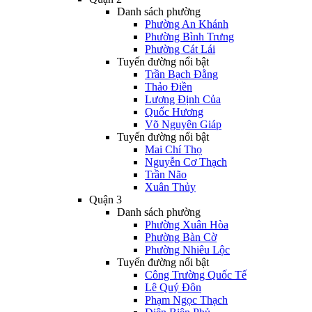
Danh sách phường
Phường An Khánh
Phường Bình Trưng
Phường Cát Lái
Tuyến đường nổi bật
Trần Bạch Đằng
Thảo Điền
Lương Định Của
Quốc Hương
Võ Nguyên Giáp
Tuyến đường nổi bật
Mai Chí Thọ
Nguyễn Cơ Thạch
Trần Não
Xuân Thủy
Quận 3
Danh sách phường
Phường Xuân Hòa
Phường Bàn Cờ
Phường Nhiêu Lộc
Tuyến đường nổi bật
Công Trường Quốc Tế
Lê Quý Đôn
Phạm Ngọc Thạch