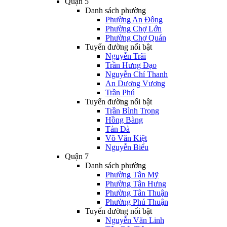
Quận 5
Danh sách phường
Phường An Đông
Phường Chợ Lớn
Phường Chợ Quán
Tuyến đường nổi bật
Nguyễn Trãi
Trần Hưng Đạo
Nguyễn Chí Thanh
An Dương Vương
Trần Phú
Tuyến đường nổi bật
Trần Bình Trọng
Hồng Bàng
Tản Đà
Võ Văn Kiệt
Nguyễn Biểu
Quận 7
Danh sách phường
Phường Tân Mỹ
Phường Tân Hưng
Phường Tân Thuận
Phường Phú Thuận
Tuyến đường nổi bật
Nguyễn Văn Linh