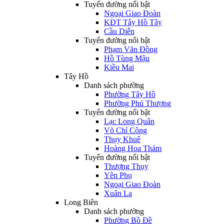
Tuyến đường nổi bật
Ngoại Giao Đoàn
KĐT Tây Hồ Tây
Cầu Diễn
Tuyến đường nổi bật
Phạm Văn Đồng
Hồ Tùng Mậu
Kiều Mai
Tây Hồ
Danh sách phường
Phường Tây Hồ
Phường Phú Thượng
Tuyến đường nổi bật
Lạc Long Quân
Võ Chí Công
Thụy Khuê
Hoàng Hoa Thám
Tuyến đường nổi bật
Thượng Thụy
Yên Phụ
Ngoại Giao Đoàn
Xuân La
Long Biên
Danh sách phường
Phường Bồ Đề