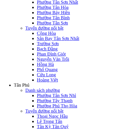
Phường Tân Sơn Nhất
Phường Tân Hòa
Phường Bảy Hiền
Phường Tân Bình
Phường Tân Sơn
Tuyến đường nổi bật
Cộng Hòa
Sân Bay Tân Sơn Nhất
Trường Sơn
Bạch Đằng
Phan Đình Giót
Nguyễn Văn Trỗi
Hồng Hà
Phổ Quang
Cửu Long
Hoàng Việt
Tân Phú
Danh sách phường
Phường Tân Sơn Nhì
Phường Tây Thạnh
Phường Phú Thọ Hòa
Tuyến đường nổi bật
Thoại Ngọc Hầu
Lê Trọng Tấn
Tân Kỳ Tân Quý