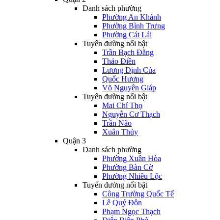
Danh sách phường
Phường An Khánh
Phường Bình Trưng
Phường Cát Lái
Tuyến đường nổi bật
Trần Bạch Đằng
Thảo Điền
Lương Định Của
Quốc Hương
Võ Nguyên Giáp
Tuyến đường nổi bật
Mai Chí Thọ
Nguyễn Cơ Thạch
Trần Não
Xuân Thủy
Quận 3
Danh sách phường
Phường Xuân Hòa
Phường Bàn Cờ
Phường Nhiêu Lộc
Tuyến đường nổi bật
Công Trường Quốc Tế
Lê Quý Đôn
Phạm Ngọc Thạch