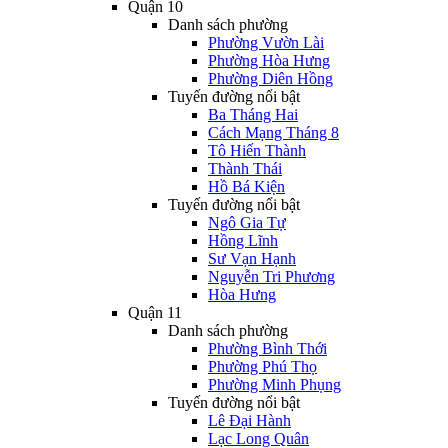
Quận 10
Danh sách phường
Phường Vườn Lài
Phường Hòa Hưng
Phường Diên Hồng
Tuyến đường nổi bật
Ba Tháng Hai
Cách Mạng Tháng 8
Tô Hiến Thành
Thành Thái
Hồ Bá Kiện
Tuyến đường nổi bật
Ngô Gia Tự
Hồng Lĩnh
Sư Vạn Hạnh
Nguyễn Tri Phương
Hòa Hưng
Quận 11
Danh sách phường
Phường Bình Thới
Phường Phú Thọ
Phường Minh Phụng
Tuyến đường nổi bật
Lê Đại Hành
Lạc Long Quân