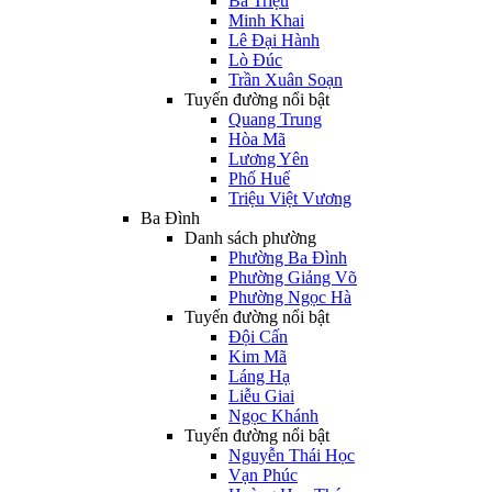
Bà Triệu
Minh Khai
Lê Đại Hành
Lò Đúc
Trần Xuân Soạn
Tuyến đường nổi bật
Quang Trung
Hòa Mã
Lương Yên
Phố Huế
Triệu Việt Vương
Ba Đình
Danh sách phường
Phường Ba Đình
Phường Giảng Võ
Phường Ngọc Hà
Tuyến đường nổi bật
Đội Cấn
Kim Mã
Láng Hạ
Liễu Giai
Ngọc Khánh
Tuyến đường nổi bật
Nguyễn Thái Học
Vạn Phúc