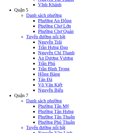
Vĩnh Khánh
Quận 5
Danh sách phường
Phường An Đông
Phường Chợ Lớn
Phường Chợ Quán
Tuyến đường nổi bật
Nguyễn Trãi
Trần Hưng Đạo
Nguyễn Chí Thanh
An Dương Vương
Trần Phú
Trần Bình Trọng
Hồng Bàng
Tản Đà
Võ Văn Kiệt
Nguyễn Biểu
Quận 7
Danh sách phường
Phường Tân Mỹ
Phường Tân Hưng
Phường Tân Thuận
Phường Phú Thuận
Tuyến đường nổi bật
Nguyễn Văn Linh