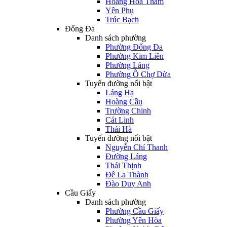
Hoàng Hoa Thám
Yên Phụ
Trúc Bạch
Đống Đa
Danh sách phường
Phường Đống Đa
Phường Kim Liên
Phường Láng
Phường Ô Chợ Dừa
Tuyến đường nổi bật
Láng Hạ
Hoàng Cầu
Trường Chinh
Cát Linh
Thái Hà
Tuyến đường nổi bật
Nguyễn Chí Thanh
Đường Láng
Thái Thịnh
Đê La Thành
Đào Duy Anh
Cầu Giấy
Danh sách phường
Phường Cầu Giấy
Phường Yên Hòa