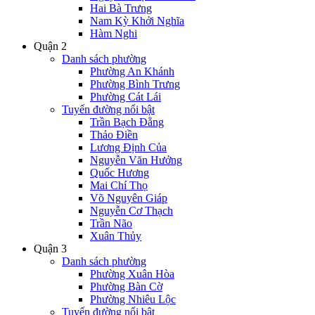
Hai Bà Trưng
Nam Kỳ Khởi Nghĩa
Hàm Nghi
Quận 2
Danh sách phường
Phường An Khánh
Phường Bình Trưng
Phường Cát Lái
Tuyến đường nổi bật
Trần Bạch Đằng
Thảo Điền
Lương Định Của
Nguyễn Văn Hưởng
Quốc Hương
Mai Chí Thọ
Võ Nguyên Giáp
Nguyễn Cơ Thạch
Trần Não
Xuân Thủy
Quận 3
Danh sách phường
Phường Xuân Hòa
Phường Bàn Cờ
Phường Nhiêu Lộc
Tuyến đường nổi bật