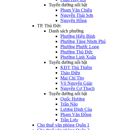
Tuyến đường nổi bật
Phạm Văn Chiêu
Nguyễn Thái Sơn
Nguyên Hồng
TP. Thủ Đức
Danh sách phường
Phường Hiệp Bình
Phường Tăng Nhơn Phú
Phường Phước Long
Phường Thủ Đức
Phường Linh Xuân
Tuyến đường nổi bật
KĐT Thủ Thiêm
Thảo Điền
Mai Chí Thọ
Võ Nguyên Giáp
Nguyễn Cơ Thạch
Tuyến đường nổi bật
Quốc Hương
Trần Não
Lương Định Của
Phạm Văn Đồng
Trần Lựu
Cho thuê văn phòng Quận 1