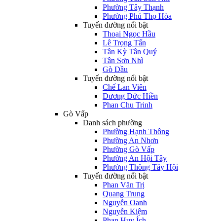
Phường Tây Thạnh
Phường Phú Thọ Hòa
Tuyến đường nổi bật
Thoại Ngọc Hầu
Lê Trọng Tấn
Tân Kỳ Tân Quý
Tân Sơn Nhì
Gò Dầu
Tuyến đường nổi bật
Chế Lan Viên
Dương Đức Hiền
Phan Chu Trinh
Gò Vấp
Danh sách phường
Phường Hạnh Thông
Phường An Nhơn
Phường Gò Vấp
Phường An Hội Tây
Phường Thông Tây Hội
Tuyến đường nổi bật
Phan Văn Trị
Quang Trung
Nguyễn Oanh
Nguyễn Kiệm
Phan Huy Ích