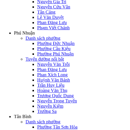
Nguyễn Gia Trí
Nguyễn Cửu Vân
Tân Cảng
Lê Văn Duyệt
Phan Đăng Lưu
Phạm Viết Chánh
Phú Nhuận
Danh sách phường
Phường Đức Nhuận
Phường Cầu Kiệu
Phường Phú Nhuận
Tuyến đường nổi bật
Nguyễn Văn Trỗi
Phan Đăng Lưu
Phan Xích Long
Huỳnh Văn Bánh
Trần Huy Liệu
Hoàng Văn Thụ
Trương Quốc Dung
Nguyễn Trọng Tuyển
Nguyễn Kiệm
Trường Sa
Tân Bình
Danh sách phường
Phường Tân Sơn Hòa