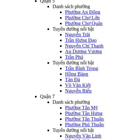
Quận 5
Danh sách phường
Phường An Đông
Phường Chợ Lớn
Phường Chợ Quán
Tuyến đường nổi bật
Nguyễn Trãi
Trần Hưng Đạo
Nguyễn Chí Thanh
An Dương Vương
Trần Phú
Tuyến đường nổi bật
Trần Bình Trọng
Hồng Bàng
Tản Đà
Võ Văn Kiệt
Nguyễn Biểu
Quận 7
Danh sách phường
Phường Tân Mỹ
Phường Tân Hưng
Phường Tân Thuận
Phường Phú Thuận
Tuyến đường nổi bật
Nguyễn Văn Linh