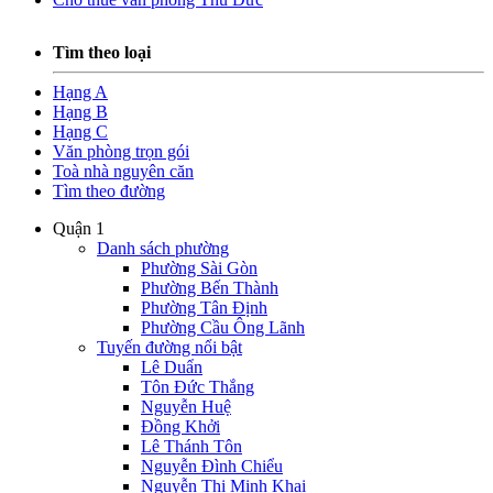
Tìm theo loại
Hạng A
Hạng B
Hạng C
Văn phòng trọn gói
Toà nhà nguyên căn
Tìm theo đường
Quận 1
Danh sách phường
Phường Sài Gòn
Phường Bến Thành
Phường Tân Định
Phường Cầu Ông Lãnh
Tuyến đường nổi bật
Lê Duẩn
Tôn Đức Thắng
Nguyễn Huệ
Đồng Khởi
Lê Thánh Tôn
Nguyễn Đình Chiểu
Nguyễn Thị Minh Khai