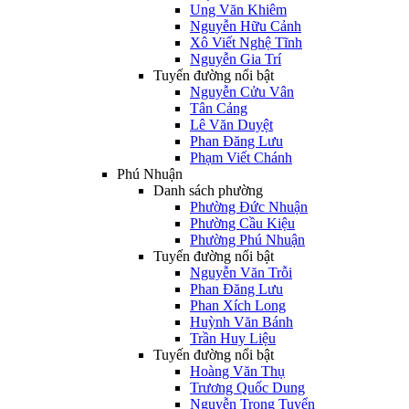
Ung Văn Khiêm
Nguyễn Hữu Cảnh
Xô Viết Nghệ Tĩnh
Nguyễn Gia Trí
Tuyến đường nổi bật
Nguyễn Cửu Vân
Tân Cảng
Lê Văn Duyệt
Phan Đăng Lưu
Phạm Viết Chánh
Phú Nhuận
Danh sách phường
Phường Đức Nhuận
Phường Cầu Kiệu
Phường Phú Nhuận
Tuyến đường nổi bật
Nguyễn Văn Trỗi
Phan Đăng Lưu
Phan Xích Long
Huỳnh Văn Bánh
Trần Huy Liệu
Tuyến đường nổi bật
Hoàng Văn Thụ
Trương Quốc Dung
Nguyễn Trọng Tuyển