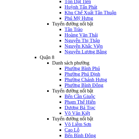
Tôn Dật Tiên
Huỳnh Tấn Phát
Khu Chế Xuất Tân Thuận
Phú Mỹ Hưng
Tuyến đường nổi bật
Tân Trào
Hoàng Văn Thái
Nguyễn Thị Thập
Nguyễn Khắc Viện
Nguyễn Lương Bằng
Quận 8
Danh sách phường
Phường Bình Phú
Phường Phú Định
Phường Chánh Hưng
Phường Bình Đông
Tuyến đường nổi bật
Bến Cần Giuộc
Phạm Thế Hiển
Dương Bá Trạc
Võ Văn Kiệt
Tuyến đường nổi bật
Võ Liêm Sơn
Cao Lỗ
Bến Bình Đông