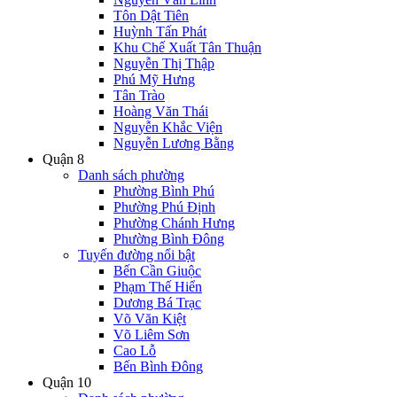
Tôn Dật Tiên
Huỳnh Tấn Phát
Khu Chế Xuất Tân Thuận
Nguyễn Thị Thập
Phú Mỹ Hưng
Tân Trào
Hoàng Văn Thái
Nguyễn Khắc Viện
Nguyễn Lương Bằng
Quận 8
Danh sách phường
Phường Bình Phú
Phường Phú Định
Phường Chánh Hưng
Phường Bình Đông
Tuyến đường nổi bật
Bến Cần Giuộc
Phạm Thế Hiển
Dương Bá Trạc
Võ Văn Kiệt
Võ Liêm Sơn
Cao Lỗ
Bến Bình Đông
Quận 10