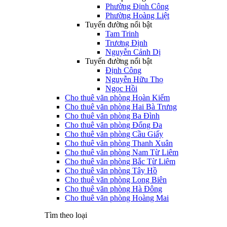
Phường Định Công
Phường Hoàng Liệt
Tuyến đường nổi bật
Tam Trinh
Trương Định
Nguyễn Cảnh Dị
Tuyến đường nổi bật
Định Công
Nguyễn Hữu Thọ
Ngọc Hồi
Cho thuê văn phòng Hoàn Kiếm
Cho thuê văn phòng Hai Bà Trưng
Cho thuê văn phòng Ba Đình
Cho thuê văn phòng Đống Đa
Cho thuê văn phòng Cầu Giấy
Cho thuê văn phòng Thanh Xuân
Cho thuê văn phòng Nam Từ Liêm
Cho thuê văn phòng Bắc Từ Liêm
Cho thuê văn phòng Tây Hồ
Cho thuê văn phòng Long Biên
Cho thuê văn phòng Hà Đông
Cho thuê văn phòng Hoàng Mai
Tìm theo loại