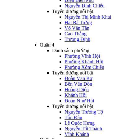
Điện Biên Phủ
Nguyễn Đình Chiểu
Tuyến đường nổi bật
Nguyễn Thị Minh Khai
Hai Bà Trưng
Võ Văn Tần
Cao Thắng
Trương Định
Quận 4
Danh sách phường
Phường Vĩnh Hội
Phường Khánh Hội
Phường Xóm Chiếu
Tuyến đường nổi bật
Đoàn Văn Bơ
Bến Vân Đồn
Hoàng Diệu
Khánh Hội
Đoàn Như Hài
Tuyến đường nổi bật
Nguyễn Trường Tộ
Tôn Đản
Lê Quốc Hưng
Nguyễn Tất Thành
Vĩnh Khánh