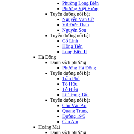
Phường Long Biên
Phường Việt Hưng
Tuyến đường nổi bật
Nguyễn Văn Cừ
Vũ Đức Thận
Nguyễn Sơn
Tuyến đường nổi bật
Cổ Linh
Hồng Tiến
Long Biên II
Hà Đông
Danh sách phường
Phường Hà Đông
Tuyến đường nổi bật
Trần Phú
Tố Hữu
Tô Hiệu
Lê Trọng Tấn
Tuyến đường nổi bật
Chu Văn An
Quang Trung
Đường 19/5
Cầu Am
Hoàng Mai
Danh sách phường