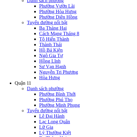
Danh sách phường
Phường Vườn Lài
Phường Hòa Hưng
Phường Diên Hồng
Tuyến đường nổi bật
Ba Tháng Hai
Cách Mạng Tháng 8
Tô Hiến Thành
Thành Thái
Hồ Bá Kiện
Ngô Gia Tự
Hồng Lĩnh
Sư Vạn Hạnh
Nguyễn Tri Phương
Hòa Hưng
Quận 11
Danh sách phường
Phường Bình Thới
Phường Phú Thọ
Phường Minh Phụng
Tuyến đường nổi bật
Lê Đại Hành
Lạc Long Quân
Lữ Gia
Lý Thường Kiệt