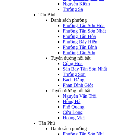
Nguyễn Kiệm
Trường Sa
Tân Bình
Danh sách phường
Phường Tân Sơn Hòa
Phường Tân Sơn Nhất
Phường Tân Hòa
Phường Bảy Hiền
Phường Tân Bình
Phường Tân Sơn
Tuyến đường nổi bật
Cộng Hòa
Sân Bay Tân Sơn Nhất
Trường Sơn
Bạch Đằng
Phan Đình Giót
Tuyến đường nổi bật
Nguyễn Văn Trỗi
Hồng Hà
Phổ Quang
Cửu Long
Hoàng Việt
Tân Phú
Danh sách phường
Phường Tân Sơn Nhì