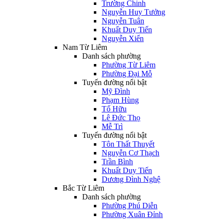
Trường Chinh
Nguyễn Huy Tưởng
Nguyễn Tuân
Khuất Duy Tiến
Nguyễn Xiển
Nam Từ Liêm
Danh sách phường
Phường Từ Liêm
Phường Đại Mỗ
Tuyến đường nổi bật
Mỹ Đình
Phạm Hùng
Tố Hữu
Lê Đức Thọ
Mễ Trì
Tuyến đường nổi bật
Tôn Thất Thuyết
Nguyễn Cơ Thạch
Trần Bình
Khuất Duy Tiến
Dương Đình Nghệ
Bắc Từ Liêm
Danh sách phường
Phường Phú Diễn
Phường Xuân Đỉnh