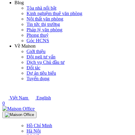
Blog
Tòa nhà nổi bật
Kinh nghiệm thuê văn phòng
Nội thất văn phòng
Tin tức thị trường
Pháp lý văn phòng
Phong thuỷ
Góc HCNS
Về Maison
Giới thiệu
Đội ngũ tư vấn
Dịch vụ Chủ đầu tư
Đối tác
Dự án tiêu biểu
Tuyển dụng
Việt Nam
English
0
Hồ Chí Minh
Hà Nội