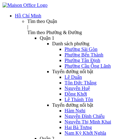
Hồ Chí Minh
Tìm theo Quận
|
Tìm theo Phường & Đường
Quận 1
Danh sách phường
Phường Sài Gòn
Phường Bến Thành
Phường Tân Định
Phường Cầu Ông Lãnh
Tuyến đường nổi bật
Lê Duẩn
Tôn Đức Thắng
Nguyễn Huệ
Đồng Khởi
Lê Thánh Tôn
Tuyến đường nổi bật
Hàm Nghi
Nguyễn Đình Chiểu
Nguyễn Thị Minh Khai
Hai Bà Trưng
Nam Kỳ Khởi Nghĩa
Quận 2