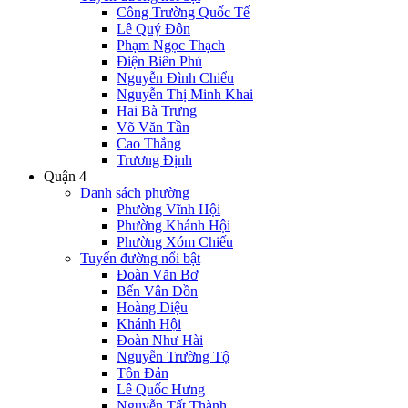
Công Trường Quốc Tế
Lê Quý Đôn
Phạm Ngọc Thạch
Điện Biên Phủ
Nguyễn Đình Chiểu
Nguyễn Thị Minh Khai
Hai Bà Trưng
Võ Văn Tần
Cao Thắng
Trương Định
Quận 4
Danh sách phường
Phường Vĩnh Hội
Phường Khánh Hội
Phường Xóm Chiếu
Tuyến đường nổi bật
Đoàn Văn Bơ
Bến Vân Đồn
Hoàng Diệu
Khánh Hội
Đoàn Như Hài
Nguyễn Trường Tộ
Tôn Đản
Lê Quốc Hưng
Nguyễn Tất Thành