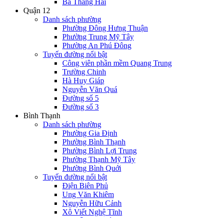
Ba Tháng Hai
Quận 12
Danh sách phường
Phường Đông Hưng Thuận
Phường Trung Mỹ Tây
Phường An Phú Đông
Tuyến đường nổi bật
Công viên phần mềm Quang Trung
Trường Chinh
Hà Huy Giáp
Nguyễn Văn Quá
Đường số 5
Đường số 3
Bình Thạnh
Danh sách phường
Phường Gia Định
Phường Bình Thạnh
Phường Bình Lợi Trung
Phường Thạnh Mỹ Tây
Phường Bình Quới
Tuyến đường nổi bật
Điện Biên Phủ
Ung Văn Khiêm
Nguyễn Hữu Cảnh
Xô Viết Nghệ Tĩnh