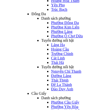
Hoàng Hoa Thám
Yên Phụ
Trúc Bạch
Đống Đa
Danh sách phường
Phường Đống Đa
Phường Kim Liên
Phường Láng
Phường Ô Chợ Dừa
Tuyến đường nổi bật
Láng Hạ
Hoàng Cầu
Trường Chinh
Cát Linh
Thái Hà
Tuyến đường nổi bật
Nguyễn Chí Thanh
Đường Láng
Thái Thịnh
Đê La Thành
Đào Duy Anh
Cầu Giấy
Danh sách phường
Phường Cầu Giấy
Phường Yên Hòa