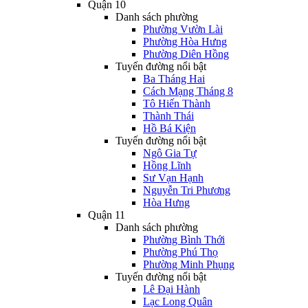
Quận 10
Danh sách phường
Phường Vườn Lài
Phường Hòa Hưng
Phường Diên Hồng
Tuyến đường nổi bật
Ba Tháng Hai
Cách Mạng Tháng 8
Tô Hiến Thành
Thành Thái
Hồ Bá Kiện
Tuyến đường nổi bật
Ngô Gia Tự
Hồng Lĩnh
Sư Vạn Hạnh
Nguyễn Tri Phương
Hòa Hưng
Quận 11
Danh sách phường
Phường Bình Thới
Phường Phú Thọ
Phường Minh Phụng
Tuyến đường nổi bật
Lê Đại Hành
Lạc Long Quân