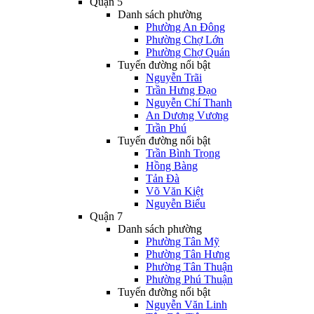
Quận 5
Danh sách phường
Phường An Đông
Phường Chợ Lớn
Phường Chợ Quán
Tuyến đường nổi bật
Nguyễn Trãi
Trần Hưng Đạo
Nguyễn Chí Thanh
An Dương Vương
Trần Phú
Tuyến đường nổi bật
Trần Bình Trọng
Hồng Bàng
Tản Đà
Võ Văn Kiệt
Nguyễn Biểu
Quận 7
Danh sách phường
Phường Tân Mỹ
Phường Tân Hưng
Phường Tân Thuận
Phường Phú Thuận
Tuyến đường nổi bật
Nguyễn Văn Linh