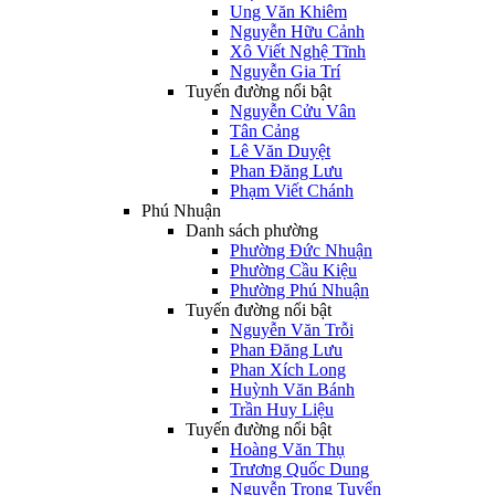
Ung Văn Khiêm
Nguyễn Hữu Cảnh
Xô Viết Nghệ Tĩnh
Nguyễn Gia Trí
Tuyến đường nổi bật
Nguyễn Cửu Vân
Tân Cảng
Lê Văn Duyệt
Phan Đăng Lưu
Phạm Viết Chánh
Phú Nhuận
Danh sách phường
Phường Đức Nhuận
Phường Cầu Kiệu
Phường Phú Nhuận
Tuyến đường nổi bật
Nguyễn Văn Trỗi
Phan Đăng Lưu
Phan Xích Long
Huỳnh Văn Bánh
Trần Huy Liệu
Tuyến đường nổi bật
Hoàng Văn Thụ
Trương Quốc Dung
Nguyễn Trọng Tuyển