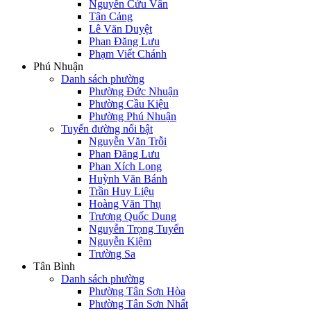
Nguyễn Cửu Vân
Tân Cảng
Lê Văn Duyệt
Phan Đăng Lưu
Phạm Viết Chánh
Phú Nhuận
Danh sách phường
Phường Đức Nhuận
Phường Cầu Kiệu
Phường Phú Nhuận
Tuyến đường nổi bật
Nguyễn Văn Trỗi
Phan Đăng Lưu
Phan Xích Long
Huỳnh Văn Bánh
Trần Huy Liệu
Hoàng Văn Thụ
Trương Quốc Dung
Nguyễn Trọng Tuyển
Nguyễn Kiệm
Trường Sa
Tân Bình
Danh sách phường
Phường Tân Sơn Hòa
Phường Tân Sơn Nhất