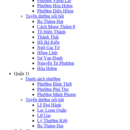
Phường Vườn Lài
Phường Hòa Hưng
Phường Diên Hồng
Tuyến đường nổi bật
Ba Tháng Hai
Cách Mạng Tháng 8
Tô Hiến Thành
Thành Thái
Hồ Bá Kiện
Ngô Gia Tự
Hồng Lĩnh
Sư Vạn Hạnh
Nguyễn Tri Phương
Hòa Hưng
Quận 11
Danh sách phường
Phường Bình Thới
Phường Phú Thọ
Phường Minh Phụng
Tuyến đường nổi bật
Lê Đại Hành
Lạc Long Quân
Lữ Gia
Lý Thường Kiệt
Ba Tháng Hai