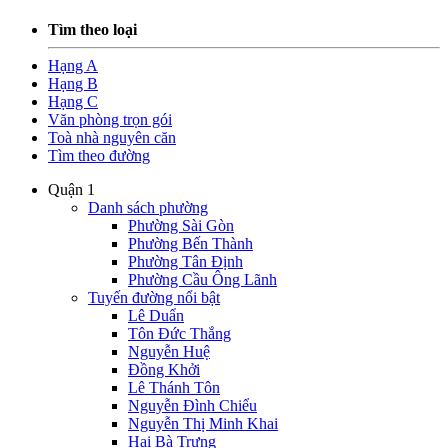
Tìm theo loại
Hạng A
Hạng B
Hạng C
Văn phòng trọn gói
Toà nhà nguyên căn
Tìm theo đường
Quận 1
Danh sách phường
Phường Sài Gòn
Phường Bến Thành
Phường Tân Định
Phường Cầu Ông Lãnh
Tuyến đường nổi bật
Lê Duẩn
Tôn Đức Thắng
Nguyễn Huệ
Đồng Khởi
Lê Thánh Tôn
Nguyễn Đình Chiểu
Nguyễn Thị Minh Khai
Hai Bà Trưng