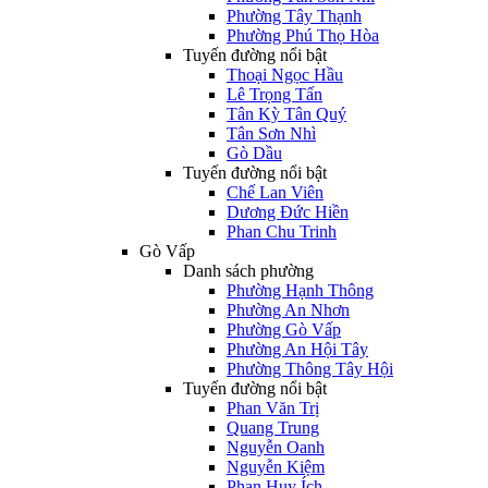
Phường Tây Thạnh
Phường Phú Thọ Hòa
Tuyến đường nổi bật
Thoại Ngọc Hầu
Lê Trọng Tấn
Tân Kỳ Tân Quý
Tân Sơn Nhì
Gò Dầu
Tuyến đường nổi bật
Chế Lan Viên
Dương Đức Hiền
Phan Chu Trinh
Gò Vấp
Danh sách phường
Phường Hạnh Thông
Phường An Nhơn
Phường Gò Vấp
Phường An Hội Tây
Phường Thông Tây Hội
Tuyến đường nổi bật
Phan Văn Trị
Quang Trung
Nguyễn Oanh
Nguyễn Kiệm
Phan Huy Ích