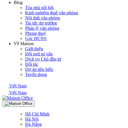
Blog
Tòa nhà nổi bật
Kinh nghiệm thuê văn phòng
Nội thất văn phòng
Tin tức thị trường
Pháp lý văn phòng
Phong thuỷ
Góc HCNS
Về Maison
Giới thiệu
Đội ngũ tư vấn
Dịch vụ Chủ đầu tư
Đối tác
Dự án tiêu biểu
Tuyển dụng
Việt Nam
Việt Nam
Hồ Chí Minh
Hà Nội
Đà Nẵng