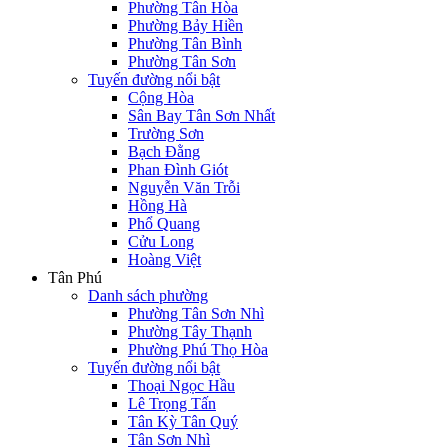
Phường Tân Hòa
Phường Bảy Hiền
Phường Tân Bình
Phường Tân Sơn
Tuyến đường nổi bật
Cộng Hòa
Sân Bay Tân Sơn Nhất
Trường Sơn
Bạch Đằng
Phan Đình Giót
Nguyễn Văn Trỗi
Hồng Hà
Phổ Quang
Cửu Long
Hoàng Việt
Tân Phú
Danh sách phường
Phường Tân Sơn Nhì
Phường Tây Thạnh
Phường Phú Thọ Hòa
Tuyến đường nổi bật
Thoại Ngọc Hầu
Lê Trọng Tấn
Tân Kỳ Tân Quý
Tân Sơn Nhì