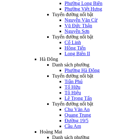
Phường Long Biên
Phường Việt Hưng
Tuyến đường nổi bật
Nguyễn Văn Cừ
Vũ Đức Thận
Nguyễn Sơn
Tuyến đường nổi bật
Cổ Linh
Hồng Tiến
Long Biên II
Hà Đông
Danh sách phường
Phường Hà Đông
Tuyến đường nổi bật
Trần Phú
Tố Hữu
Tô Hiệu
Lê Trọng Tấn
Tuyến đường nổi bật
Chu Văn An
Quang Trung
Đường 19/5
Cầu Am
Hoàng Mai
Danh sách phường