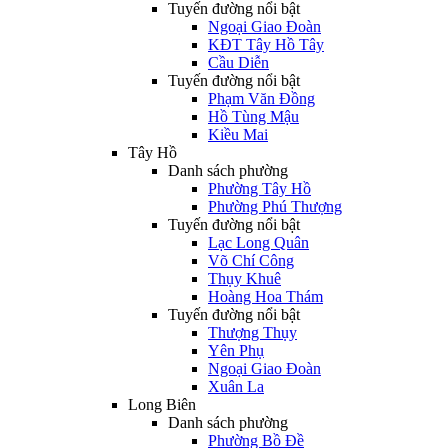
Tuyến đường nổi bật
Ngoại Giao Đoàn
KĐT Tây Hồ Tây
Cầu Diễn
Tuyến đường nổi bật
Phạm Văn Đồng
Hồ Tùng Mậu
Kiều Mai
Tây Hồ
Danh sách phường
Phường Tây Hồ
Phường Phú Thượng
Tuyến đường nổi bật
Lạc Long Quân
Võ Chí Công
Thụy Khuê
Hoàng Hoa Thám
Tuyến đường nổi bật
Thượng Thụy
Yên Phụ
Ngoại Giao Đoàn
Xuân La
Long Biên
Danh sách phường
Phường Bồ Đề