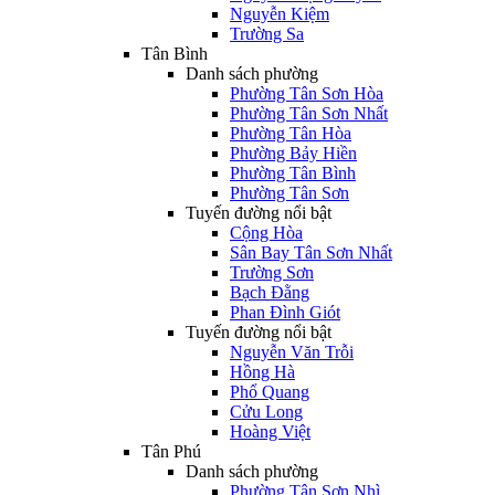
Nguyễn Kiệm
Trường Sa
Tân Bình
Danh sách phường
Phường Tân Sơn Hòa
Phường Tân Sơn Nhất
Phường Tân Hòa
Phường Bảy Hiền
Phường Tân Bình
Phường Tân Sơn
Tuyến đường nổi bật
Cộng Hòa
Sân Bay Tân Sơn Nhất
Trường Sơn
Bạch Đằng
Phan Đình Giót
Tuyến đường nổi bật
Nguyễn Văn Trỗi
Hồng Hà
Phổ Quang
Cửu Long
Hoàng Việt
Tân Phú
Danh sách phường
Phường Tân Sơn Nhì