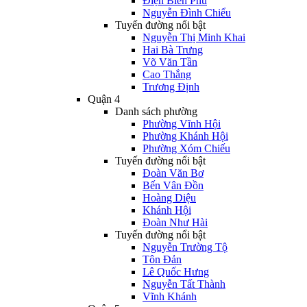
Điện Biên Phủ
Nguyễn Đình Chiểu
Tuyến đường nổi bật
Nguyễn Thị Minh Khai
Hai Bà Trưng
Võ Văn Tần
Cao Thắng
Trương Định
Quận 4
Danh sách phường
Phường Vĩnh Hội
Phường Khánh Hội
Phường Xóm Chiếu
Tuyến đường nổi bật
Đoàn Văn Bơ
Bến Vân Đồn
Hoàng Diệu
Khánh Hội
Đoàn Như Hài
Tuyến đường nổi bật
Nguyễn Trường Tộ
Tôn Đản
Lê Quốc Hưng
Nguyễn Tất Thành
Vĩnh Khánh