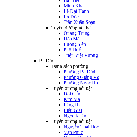
Bà Triệu
Minh Khai
Lê Đại Hành
Lò Đúc
Trần Xuân Soạn
Tuyến đường nổi bật
Quang Trung
Hòa Mã
Lương Yên
Phố Huế
Triệu Việt Vương
Ba Đình
Danh sách phường
Phường Ba Đình
Phường Giảng Võ
Phường Ngọc Hà
Tuyến đường nổi bật
Đội Cấn
Kim Mã
Láng Hạ
Liễu Giai
Ngọc Khánh
Tuyến đường nổi bật
Nguyễn Thái Học
Vạn Phúc