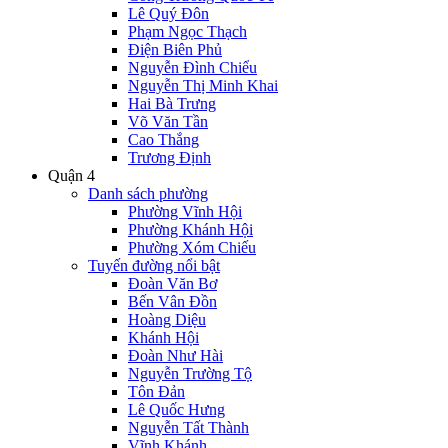
Lê Quý Đôn
Phạm Ngọc Thạch
Điện Biên Phủ
Nguyễn Đình Chiểu
Nguyễn Thị Minh Khai
Hai Bà Trưng
Võ Văn Tần
Cao Thắng
Trương Định
Quận 4
Danh sách phường
Phường Vĩnh Hội
Phường Khánh Hội
Phường Xóm Chiếu
Tuyến đường nổi bật
Đoàn Văn Bơ
Bến Vân Đồn
Hoàng Diệu
Khánh Hội
Đoàn Như Hài
Nguyễn Trường Tộ
Tôn Đản
Lê Quốc Hưng
Nguyễn Tất Thành
Vĩnh Khánh