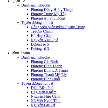
Quận 12
Danh sách phường
Phường Đông Hưng Thuận
Phường Trung Mỹ Tây
Phường An Phú Đông
Tuyến đường nổi bật
Công viên phần mềm Quang Trung
Trường Chinh
Hà Huy Giáp
Nguyễn Văn Quá
Đường số 5
Đường số 3
Bình Thạnh
Danh sách phường
Phường Gia Định
Phường Bình Thạnh
Phường Bình Lợi Trung
Phường Thạnh Mỹ Tây
Phường Bình Quới
Tuyến đường nổi bật
Điện Biên Phủ
Ung Văn Khiêm
Nguyễn Hữu Cảnh
Xô Viết Nghệ Tĩnh
Nguyễn Gia Trí