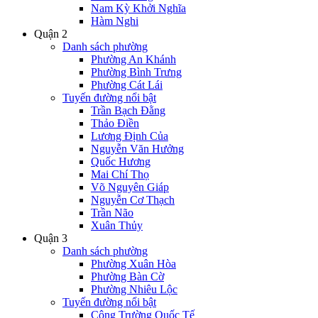
Nam Kỳ Khởi Nghĩa
Hàm Nghi
Quận 2
Danh sách phường
Phường An Khánh
Phường Bình Trưng
Phường Cát Lái
Tuyến đường nổi bật
Trần Bạch Đằng
Thảo Điền
Lương Định Của
Nguyễn Văn Hưởng
Quốc Hương
Mai Chí Thọ
Võ Nguyên Giáp
Nguyễn Cơ Thạch
Trần Não
Xuân Thủy
Quận 3
Danh sách phường
Phường Xuân Hòa
Phường Bàn Cờ
Phường Nhiêu Lộc
Tuyến đường nổi bật
Công Trường Quốc Tế