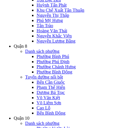
Huỳnh Tấn Phát
Khu Chế Xuất Tân Thuận
Nguyễn Thị Thập
Phú Mỹ Hưng
Tân Trào
Hoàng Văn Thái
Nguyễn Khắc Viện
Nguyễn Lương Bằng
Quận 8
Danh sách phường
Phường Bình Phú
Phường Phú Định
Phường Chánh Hưng
Phường Bình Đông
Tuyến đường nổi bật
Bến Cần Giuộc
Phạm Thế Hiển
Dương Bá Trạc
Võ Văn Kiệt
Võ Liêm Sơn
Cao Lỗ
Bến Bình Đông
Quận 10
Danh sách phường