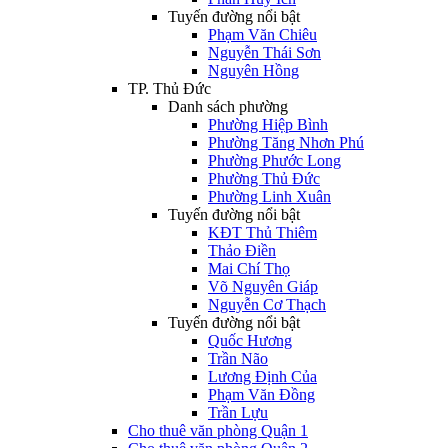
Tuyến đường nổi bật
Phạm Văn Chiêu
Nguyễn Thái Sơn
Nguyên Hồng
TP. Thủ Đức
Danh sách phường
Phường Hiệp Bình
Phường Tăng Nhơn Phú
Phường Phước Long
Phường Thủ Đức
Phường Linh Xuân
Tuyến đường nổi bật
KĐT Thủ Thiêm
Thảo Điền
Mai Chí Thọ
Võ Nguyên Giáp
Nguyễn Cơ Thạch
Tuyến đường nổi bật
Quốc Hương
Trần Não
Lương Định Của
Phạm Văn Đồng
Trần Lựu
Cho thuê văn phòng Quận 1