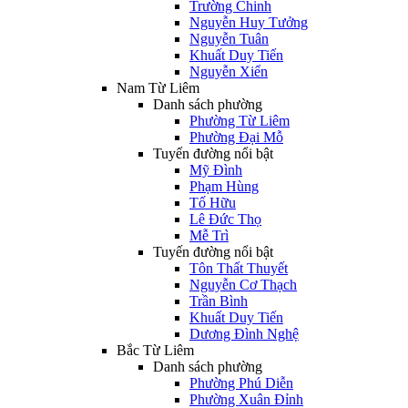
Trường Chinh
Nguyễn Huy Tưởng
Nguyễn Tuân
Khuất Duy Tiến
Nguyễn Xiển
Nam Từ Liêm
Danh sách phường
Phường Từ Liêm
Phường Đại Mỗ
Tuyến đường nổi bật
Mỹ Đình
Phạm Hùng
Tố Hữu
Lê Đức Thọ
Mễ Trì
Tuyến đường nổi bật
Tôn Thất Thuyết
Nguyễn Cơ Thạch
Trần Bình
Khuất Duy Tiến
Dương Đình Nghệ
Bắc Từ Liêm
Danh sách phường
Phường Phú Diễn
Phường Xuân Đỉnh