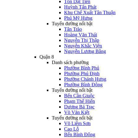
Tôn Dật Tiên
Huỳnh Tấn Phát
Khu Chế Xuất Tân Thuận
Phú Mỹ Hưng
Tuyến đường nổi bật
Tân Trào
Hoàng Văn Thái
Nguyễn Thị Thập
Nguyễn Khắc Viện
Nguyễn Lương Bằng
Quận 8
Danh sách phường
Phường Bình Phú
Phường Phú Định
Phường Chánh Hưng
Phường Bình Đông
Tuyến đường nổi bật
Bến Cần Giuộc
Phạm Thế Hiển
Dương Bá Trạc
Võ Văn Kiệt
Tuyến đường nổi bật
Võ Liêm Sơn
Cao Lỗ
Bến Bình Đông