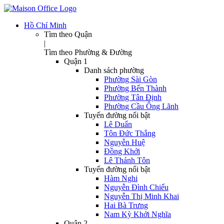
Hồ Chí Minh
Tìm theo Quận
|
Tìm theo Phường & Đường
Quận 1
Danh sách phường
Phường Sài Gòn
Phường Bến Thành
Phường Tân Định
Phường Cầu Ông Lãnh
Tuyến đường nổi bật
Lê Duẩn
Tôn Đức Thắng
Nguyễn Huệ
Đồng Khởi
Lê Thánh Tôn
Tuyến đường nổi bật
Hàm Nghi
Nguyễn Đình Chiểu
Nguyễn Thị Minh Khai
Hai Bà Trưng
Nam Kỳ Khởi Nghĩa
Quận 2