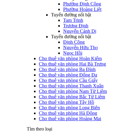
Phường Định Công
Phường Hoàng Liệt
Tuyến đường nổi bật
Tam Trinh
Trương Định
Nguyễn Cảnh Dị
Tuyến đường nổi bật
Định Công
Nguyễn Hữu Thọ
Ngọc Hồi
Cho thuê văn phòng Hoàn Kiếm
Cho thuê văn phòng Hai Bà Trưng
Cho thuê văn phòng Ba Đình
Cho thuê văn phòng Đống Đa
Cho thuê văn phòng Cầu Giấy
Cho thuê văn phòng Thanh Xuân
Cho thuê văn phòng Nam Từ Liêm
Cho thuê văn phòng Bắc Từ Liêm
Cho thuê văn phòng Tây Hồ
Cho thuê văn phòng Long Biên
Cho thuê văn phòng Hà Đông
Cho thuê văn phòng Hoàng Mai
Tìm theo loại