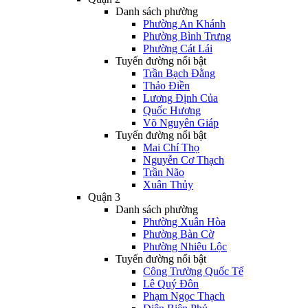
Danh sách phường
Phường An Khánh
Phường Bình Trưng
Phường Cát Lái
Tuyến đường nổi bật
Trần Bạch Đằng
Thảo Điền
Lương Định Của
Quốc Hương
Võ Nguyên Giáp
Tuyến đường nổi bật
Mai Chí Thọ
Nguyễn Cơ Thạch
Trần Não
Xuân Thủy
Quận 3
Danh sách phường
Phường Xuân Hòa
Phường Bàn Cờ
Phường Nhiêu Lộc
Tuyến đường nổi bật
Công Trường Quốc Tế
Lê Quý Đôn
Phạm Ngọc Thạch