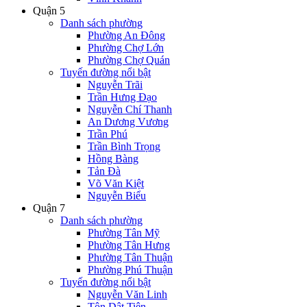
Quận 5
Danh sách phường
Phường An Đông
Phường Chợ Lớn
Phường Chợ Quán
Tuyến đường nổi bật
Nguyễn Trãi
Trần Hưng Đạo
Nguyễn Chí Thanh
An Dương Vương
Trần Phú
Trần Bình Trọng
Hồng Bàng
Tản Đà
Võ Văn Kiệt
Nguyễn Biểu
Quận 7
Danh sách phường
Phường Tân Mỹ
Phường Tân Hưng
Phường Tân Thuận
Phường Phú Thuận
Tuyến đường nổi bật
Nguyễn Văn Linh
Tôn Dật Tiên