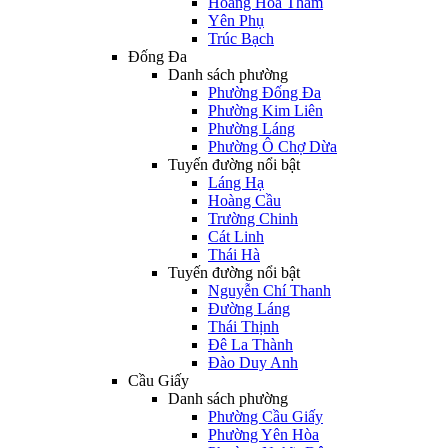
Hoàng Hoa Thám
Yên Phụ
Trúc Bạch
Đống Đa
Danh sách phường
Phường Đống Đa
Phường Kim Liên
Phường Láng
Phường Ô Chợ Dừa
Tuyến đường nổi bật
Láng Hạ
Hoàng Cầu
Trường Chinh
Cát Linh
Thái Hà
Tuyến đường nổi bật
Nguyễn Chí Thanh
Đường Láng
Thái Thịnh
Đê La Thành
Đào Duy Anh
Cầu Giấy
Danh sách phường
Phường Cầu Giấy
Phường Yên Hòa