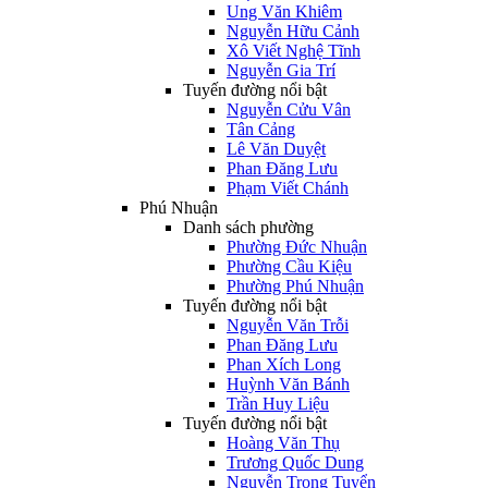
Ung Văn Khiêm
Nguyễn Hữu Cảnh
Xô Viết Nghệ Tĩnh
Nguyễn Gia Trí
Tuyến đường nổi bật
Nguyễn Cửu Vân
Tân Cảng
Lê Văn Duyệt
Phan Đăng Lưu
Phạm Viết Chánh
Phú Nhuận
Danh sách phường
Phường Đức Nhuận
Phường Cầu Kiệu
Phường Phú Nhuận
Tuyến đường nổi bật
Nguyễn Văn Trỗi
Phan Đăng Lưu
Phan Xích Long
Huỳnh Văn Bánh
Trần Huy Liệu
Tuyến đường nổi bật
Hoàng Văn Thụ
Trương Quốc Dung
Nguyễn Trọng Tuyển