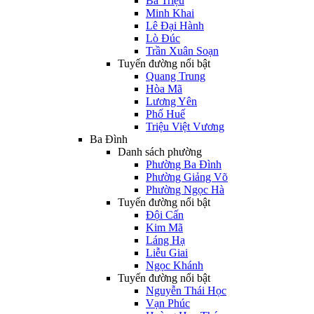
Bà Triệu
Minh Khai
Lê Đại Hành
Lò Đúc
Trần Xuân Soạn
Tuyến đường nổi bật
Quang Trung
Hòa Mã
Lương Yên
Phố Huế
Triệu Việt Vương
Ba Đình
Danh sách phường
Phường Ba Đình
Phường Giảng Võ
Phường Ngọc Hà
Tuyến đường nổi bật
Đội Cấn
Kim Mã
Láng Hạ
Liễu Giai
Ngọc Khánh
Tuyến đường nổi bật
Nguyễn Thái Học
Vạn Phúc