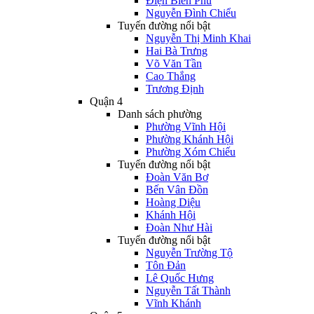
Điện Biên Phủ
Nguyễn Đình Chiểu
Tuyến đường nổi bật
Nguyễn Thị Minh Khai
Hai Bà Trưng
Võ Văn Tần
Cao Thắng
Trương Định
Quận 4
Danh sách phường
Phường Vĩnh Hội
Phường Khánh Hội
Phường Xóm Chiếu
Tuyến đường nổi bật
Đoàn Văn Bơ
Bến Vân Đồn
Hoàng Diệu
Khánh Hội
Đoàn Như Hài
Tuyến đường nổi bật
Nguyễn Trường Tộ
Tôn Đản
Lê Quốc Hưng
Nguyễn Tất Thành
Vĩnh Khánh