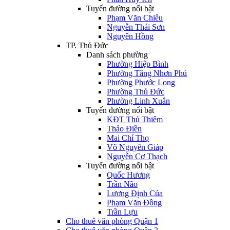
Tuyến đường nổi bật
Phạm Văn Chiêu
Nguyễn Thái Sơn
Nguyên Hồng
TP. Thủ Đức
Danh sách phường
Phường Hiệp Bình
Phường Tăng Nhơn Phú
Phường Phước Long
Phường Thủ Đức
Phường Linh Xuân
Tuyến đường nổi bật
KĐT Thủ Thiêm
Thảo Điền
Mai Chí Thọ
Võ Nguyên Giáp
Nguyễn Cơ Thạch
Tuyến đường nổi bật
Quốc Hương
Trần Não
Lương Định Của
Phạm Văn Đồng
Trần Lựu
Cho thuê văn phòng Quận 1