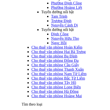
Phường Định Công
Phường Hoàng Liệt
Tuyến đường nổi bật
Tam Trinh
Trương Định
Nguyễn Cảnh Dị
Tuyến đường nổi bật
Định Công
Nguyễn Hữu Thọ
Ngọc Hồi
Cho thuê văn phòng Hoàn Kiếm
Cho thuê văn phòng Hai Bà Trưng
Cho thuê văn phòng Ba Đình
Cho thuê văn phòng Đống Đa
Cho thuê văn phòng Cầu Giấy
Cho thuê văn phòng Thanh Xuân
Cho thuê văn phòng Nam Từ Liêm
Cho thuê văn phòng Bắc Từ Liêm
Cho thuê văn phòng Tây Hồ
Cho thuê văn phòng Long Biên
Cho thuê văn phòng Hà Đông
Cho thuê văn phòng Hoàng Mai
Tìm theo loại