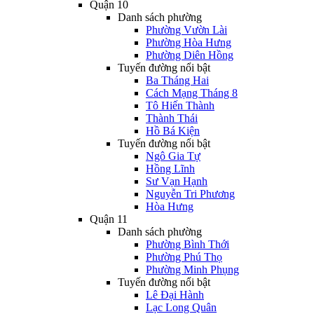
Quận 10
Danh sách phường
Phường Vườn Lài
Phường Hòa Hưng
Phường Diên Hồng
Tuyến đường nổi bật
Ba Tháng Hai
Cách Mạng Tháng 8
Tô Hiến Thành
Thành Thái
Hồ Bá Kiện
Tuyến đường nổi bật
Ngô Gia Tự
Hồng Lĩnh
Sư Vạn Hạnh
Nguyễn Tri Phương
Hòa Hưng
Quận 11
Danh sách phường
Phường Bình Thới
Phường Phú Thọ
Phường Minh Phụng
Tuyến đường nổi bật
Lê Đại Hành
Lạc Long Quân