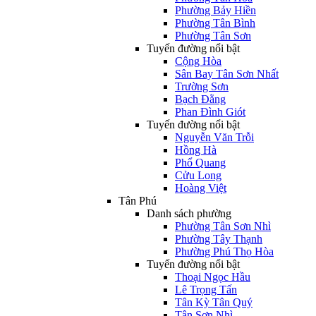
Phường Bảy Hiền
Phường Tân Bình
Phường Tân Sơn
Tuyến đường nổi bật
Cộng Hòa
Sân Bay Tân Sơn Nhất
Trường Sơn
Bạch Đằng
Phan Đình Giót
Tuyến đường nổi bật
Nguyễn Văn Trỗi
Hồng Hà
Phổ Quang
Cửu Long
Hoàng Việt
Tân Phú
Danh sách phường
Phường Tân Sơn Nhì
Phường Tây Thạnh
Phường Phú Thọ Hòa
Tuyến đường nổi bật
Thoại Ngọc Hầu
Lê Trọng Tấn
Tân Kỳ Tân Quý
Tân Sơn Nhì