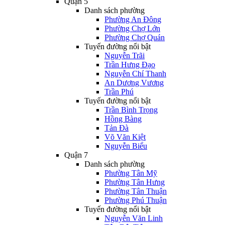
Quận 5
Danh sách phường
Phường An Đông
Phường Chợ Lớn
Phường Chợ Quán
Tuyến đường nổi bật
Nguyễn Trãi
Trần Hưng Đạo
Nguyễn Chí Thanh
An Dương Vương
Trần Phú
Tuyến đường nổi bật
Trần Bình Trọng
Hồng Bàng
Tản Đà
Võ Văn Kiệt
Nguyễn Biểu
Quận 7
Danh sách phường
Phường Tân Mỹ
Phường Tân Hưng
Phường Tân Thuận
Phường Phú Thuận
Tuyến đường nổi bật
Nguyễn Văn Linh