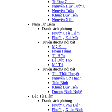
Trường Chinh
Nguyễn Huy Tưởng
Nguyễn Tuân
Khuất Duy Tiến
Nguyễn Xiển
Nam Từ Liêm
Danh sách phường
Phường Từ Liêm
Phường Đại Mỗ
Tuyến đường nổi bật
Mỹ Đình
Phạm Hùng
Tố Hữu
Lê Đức Thọ
Mễ Trì
Tuyến đường nổi bật
Tôn Thất Thuyết
Nguyễn Cơ Thạch
Trần Bình
Khuất Duy Tiến
Dương Đình Nghệ
Bắc Từ Liêm
Danh sách phường
Phường Phú Diễn
Phường Xuân Đỉnh