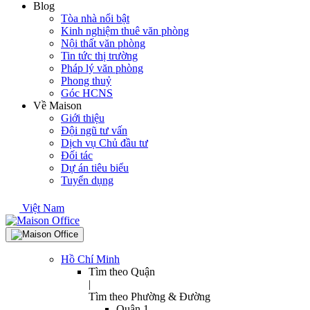
Blog
Tòa nhà nổi bật
Kinh nghiệm thuê văn phòng
Nội thất văn phòng
Tin tức thị trường
Pháp lý văn phòng
Phong thuỷ
Góc HCNS
Về Maison
Giới thiệu
Đội ngũ tư vấn
Dịch vụ Chủ đầu tư
Đối tác
Dự án tiêu biểu
Tuyển dụng
Việt Nam
Hồ Chí Minh
Tìm theo Quận
|
Tìm theo Phường & Đường
Quận 1