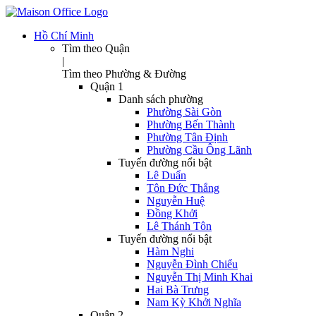
Hồ Chí Minh
Tìm theo Quận
|
Tìm theo Phường & Đường
Quận 1
Danh sách phường
Phường Sài Gòn
Phường Bến Thành
Phường Tân Định
Phường Cầu Ông Lãnh
Tuyến đường nổi bật
Lê Duẩn
Tôn Đức Thắng
Nguyễn Huệ
Đồng Khởi
Lê Thánh Tôn
Tuyến đường nổi bật
Hàm Nghi
Nguyễn Đình Chiểu
Nguyễn Thị Minh Khai
Hai Bà Trưng
Nam Kỳ Khởi Nghĩa
Quận 2