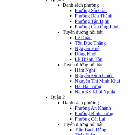
Danh sách phường
Phường Sài Gòn
Phường Bến Thành
Phường Tân Định
Phường Cầu Ông Lãnh
Tuyến đường nổi bật
Lê Duẩn
Tôn Đức Thắng
Nguyễn Huệ
Đồng Khởi
Lê Thánh Tôn
Tuyến đường nổi bật
Hàm Nghi
Nguyễn Đình Chiểu
Nguyễn Thị Minh Khai
Hai Bà Trưng
Nam Kỳ Khởi Nghĩa
Quận 2
Danh sách phường
Phường An Khánh
Phường Bình Trưng
Phường Cát Lái
Tuyến đường nổi bật
Trần Bạch Đằng