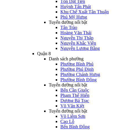
Tôn Dật Tiên
Huỳnh Tấn Phát
Khu Chế Xuất Tân Thuận
Phú Mỹ Hưng
Tuyến đường nổi bật
Tân Trào
Hoàng Văn Thái
Nguyễn Thị Thập
Nguyễn Khắc Viện
Nguyễn Lương Bằng
Quận 8
Danh sách phường
Phường Bình Phú
Phường Phú Định
Phường Chánh Hưng
Phường Bình Đông
Tuyến đường nổi bật
Bến Cần Giuộc
Phạm Thế Hiển
Dương Bá Trạc
Võ Văn Kiệt
Tuyến đường nổi bật
Võ Liêm Sơn
Cao Lỗ
Bến Bình Đông