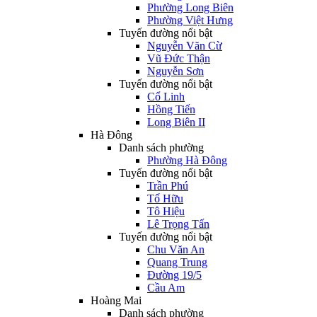
Phường Long Biên
Phường Việt Hưng
Tuyến đường nổi bật
Nguyễn Văn Cừ
Vũ Đức Thận
Nguyễn Sơn
Tuyến đường nổi bật
Cổ Linh
Hồng Tiến
Long Biên II
Hà Đông
Danh sách phường
Phường Hà Đông
Tuyến đường nổi bật
Trần Phú
Tố Hữu
Tô Hiệu
Lê Trọng Tấn
Tuyến đường nổi bật
Chu Văn An
Quang Trung
Đường 19/5
Cầu Am
Hoàng Mai
Danh sách phường