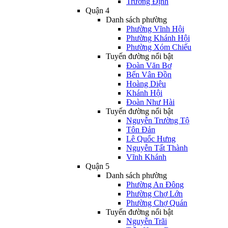
Trương Định
Quận 4
Danh sách phường
Phường Vĩnh Hội
Phường Khánh Hội
Phường Xóm Chiếu
Tuyến đường nổi bật
Đoàn Văn Bơ
Bến Vân Đồn
Hoàng Diệu
Khánh Hội
Đoàn Như Hài
Tuyến đường nổi bật
Nguyễn Trường Tộ
Tôn Đản
Lê Quốc Hưng
Nguyễn Tất Thành
Vĩnh Khánh
Quận 5
Danh sách phường
Phường An Đông
Phường Chợ Lớn
Phường Chợ Quán
Tuyến đường nổi bật
Nguyễn Trãi