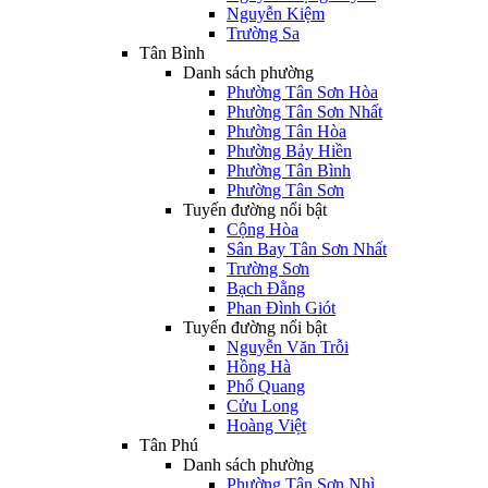
Nguyễn Kiệm
Trường Sa
Tân Bình
Danh sách phường
Phường Tân Sơn Hòa
Phường Tân Sơn Nhất
Phường Tân Hòa
Phường Bảy Hiền
Phường Tân Bình
Phường Tân Sơn
Tuyến đường nổi bật
Cộng Hòa
Sân Bay Tân Sơn Nhất
Trường Sơn
Bạch Đằng
Phan Đình Giót
Tuyến đường nổi bật
Nguyễn Văn Trỗi
Hồng Hà
Phổ Quang
Cửu Long
Hoàng Việt
Tân Phú
Danh sách phường
Phường Tân Sơn Nhì