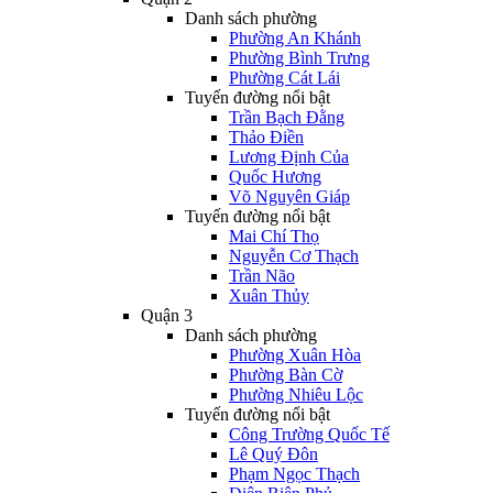
Danh sách phường
Phường An Khánh
Phường Bình Trưng
Phường Cát Lái
Tuyến đường nổi bật
Trần Bạch Đằng
Thảo Điền
Lương Định Của
Quốc Hương
Võ Nguyên Giáp
Tuyến đường nổi bật
Mai Chí Thọ
Nguyễn Cơ Thạch
Trần Não
Xuân Thủy
Quận 3
Danh sách phường
Phường Xuân Hòa
Phường Bàn Cờ
Phường Nhiêu Lộc
Tuyến đường nổi bật
Công Trường Quốc Tế
Lê Quý Đôn
Phạm Ngọc Thạch