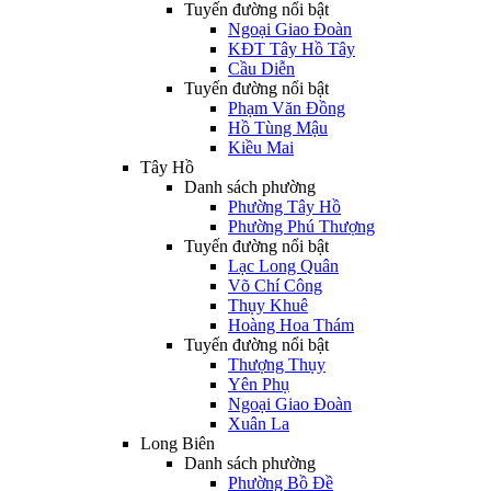
Tuyến đường nổi bật
Ngoại Giao Đoàn
KĐT Tây Hồ Tây
Cầu Diễn
Tuyến đường nổi bật
Phạm Văn Đồng
Hồ Tùng Mậu
Kiều Mai
Tây Hồ
Danh sách phường
Phường Tây Hồ
Phường Phú Thượng
Tuyến đường nổi bật
Lạc Long Quân
Võ Chí Công
Thụy Khuê
Hoàng Hoa Thám
Tuyến đường nổi bật
Thượng Thụy
Yên Phụ
Ngoại Giao Đoàn
Xuân La
Long Biên
Danh sách phường
Phường Bồ Đề