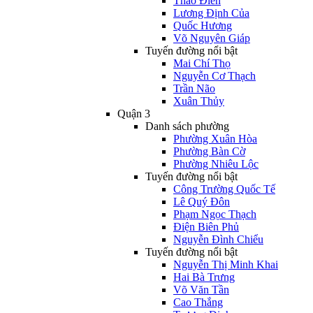
Thảo Điền
Lương Định Của
Quốc Hương
Võ Nguyên Giáp
Tuyến đường nổi bật
Mai Chí Thọ
Nguyễn Cơ Thạch
Trần Não
Xuân Thủy
Quận 3
Danh sách phường
Phường Xuân Hòa
Phường Bàn Cờ
Phường Nhiêu Lộc
Tuyến đường nổi bật
Công Trường Quốc Tế
Lê Quý Đôn
Phạm Ngọc Thạch
Điện Biên Phủ
Nguyễn Đình Chiểu
Tuyến đường nổi bật
Nguyễn Thị Minh Khai
Hai Bà Trưng
Võ Văn Tần
Cao Thắng