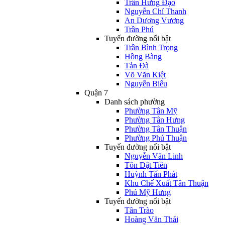
Trần Hưng Đạo
Nguyễn Chí Thanh
An Dương Vương
Trần Phú
Tuyến đường nổi bật
Trần Bình Trọng
Hồng Bàng
Tản Đà
Võ Văn Kiệt
Nguyễn Biểu
Quận 7
Danh sách phường
Phường Tân Mỹ
Phường Tân Hưng
Phường Tân Thuận
Phường Phú Thuận
Tuyến đường nổi bật
Nguyễn Văn Linh
Tôn Dật Tiên
Huỳnh Tấn Phát
Khu Chế Xuất Tân Thuận
Phú Mỹ Hưng
Tuyến đường nổi bật
Tân Trào
Hoàng Văn Thái