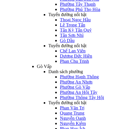
Phường Tây Thạnh
Phường Phú Thọ Hòa
Tuyến đường nổi bật
Thoại Ngọc Hầu
Lê Trọng Tấn
Tân Kỳ Tân Quý
Tân Sơn Nhì
Gò Dầu
Tuyến đường nổi bật
Chế Lan Viên
Dương Đức Hiền
Phan Chu Trinh
Gò Vấp
Danh sách phường
Phường Hạnh Thông
Phường An Nhơn
Phường Gò Vấp
Phường An Hội Tây
Phường Thông Tây Hội
Tuyến đường nổi bật
Phan Văn Trị
Quang Trung
Nguyễn Oanh
Nguyễn Kiệm
Phan Huy Ích