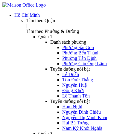
Hồ Chí Minh
Tìm theo Quận
|
Tìm theo Phường & Đường
Quận 1
Danh sách phường
Phường Sài Gòn
Phường Bến Thành
Phường Tân Định
Phường Cầu Ông Lãnh
Tuyến đường nổi bật
Lê Duẩn
Tôn Đức Thắng
Nguyễn Huệ
Đồng Khởi
Lê Thánh Tôn
Tuyến đường nổi bật
Hàm Nghi
Nguyễn Đình Chiểu
Nguyễn Thị Minh Khai
Hai Bà Trưng
Nam Kỳ Khởi Nghĩa
Quận 2