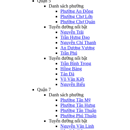
Quận 5
Danh sách phường
Phường An Đông
Phường Chợ Lớn
Phường Chợ Quán
Tuyến đường nổi bật
Nguyễn Trãi
Trần Hưng Đạo
Nguyễn Chí Thanh
An Dương Vương
Trần Phú
Tuyến đường nổi bật
Trần Bình Trọng
Hồng Bàng
Tản Đà
Võ Văn Kiệt
Nguyễn Biểu
Quận 7
Danh sách phường
Phường Tân Mỹ
Phường Tân Hưng
Phường Tân Thuận
Phường Phú Thuận
Tuyến đường nổi bật
Nguyễn Văn Linh