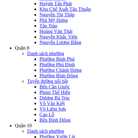
Huỳnh Tấn Phát
Khu Chế Xuất Tân Thuận
Nguyễn Thị Thập
Phú Mỹ Hưng
Tân Trào
Hoàng Văn Thái
Nguyễn Khắc Viện
Nguyễn Lương Bằng
Quận 8
Danh sách phường
Phường Bình Phú
Phường Phú Định
Phường Chánh Hưng
Phường Bình Đông
Tuyến đường nổi bật
Bến Cần Giuộc
Phạm Thế Hiển
Dương Bá Trạc
Võ Văn Kiệt
Võ Liêm Sơn
Cao Lỗ
Bến Bình Đông
Quận 10
Danh sách phường
Phường Vườn Lài