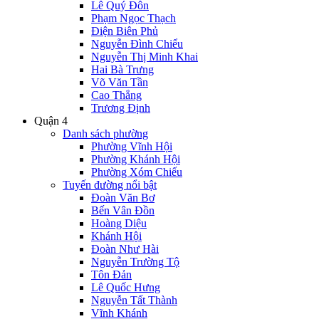
Lê Quý Đôn
Phạm Ngọc Thạch
Điện Biên Phủ
Nguyễn Đình Chiểu
Nguyễn Thị Minh Khai
Hai Bà Trưng
Võ Văn Tần
Cao Thắng
Trương Định
Quận 4
Danh sách phường
Phường Vĩnh Hội
Phường Khánh Hội
Phường Xóm Chiếu
Tuyến đường nổi bật
Đoàn Văn Bơ
Bến Vân Đồn
Hoàng Diệu
Khánh Hội
Đoàn Như Hài
Nguyễn Trường Tộ
Tôn Đản
Lê Quốc Hưng
Nguyễn Tất Thành
Vĩnh Khánh