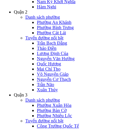
Nam Kỳ Khởi Nghĩa
Hàm Nghi
Quận 2
Danh sách phường
Phường An Khánh
Phường Bình Trưng
Phường Cát Lái
Tuyến đường nổi bật
Trần Bạch Đằng
Thảo Điền
Lương Định Của
Nguyễn Văn Hưởng
Quốc Hương
Mai Chí Thọ
Võ Nguyên Giáp
Nguyễn Cơ Thạch
Trần Não
Xuân Thủy
Quận 3
Danh sách phường
Phường Xuân Hòa
Phường Bàn Cờ
Phường Nhiêu Lộc
Tuyến đường nổi bật
Công Trường Quốc Tế