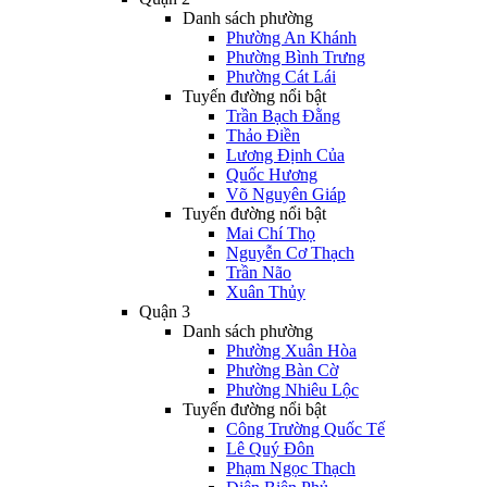
Danh sách phường
Phường An Khánh
Phường Bình Trưng
Phường Cát Lái
Tuyến đường nổi bật
Trần Bạch Đằng
Thảo Điền
Lương Định Của
Quốc Hương
Võ Nguyên Giáp
Tuyến đường nổi bật
Mai Chí Thọ
Nguyễn Cơ Thạch
Trần Não
Xuân Thủy
Quận 3
Danh sách phường
Phường Xuân Hòa
Phường Bàn Cờ
Phường Nhiêu Lộc
Tuyến đường nổi bật
Công Trường Quốc Tế
Lê Quý Đôn
Phạm Ngọc Thạch