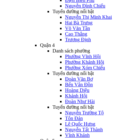
Điện Biên Phủ
Nguyễn Đình Chiểu
Tuyến đường nổi bật
Nguyễn Thị Minh Khai
Hai Bà Trưng
Võ Văn Tần
Cao Thắng
Trương Định
Quận 4
Danh sách phường
Phường Vĩnh Hội
Phường Khánh Hội
Phường Xóm Chiếu
Tuyến đường nổi bật
Đoàn Văn Bơ
Bến Vân Đồn
Hoàng Diệu
Khánh Hội
Đoàn Như Hài
Tuyến đường nổi bật
Nguyễn Trường Tộ
Tôn Đản
Lê Quốc Hưng
Nguyễn Tất Thành
Vĩnh Khánh