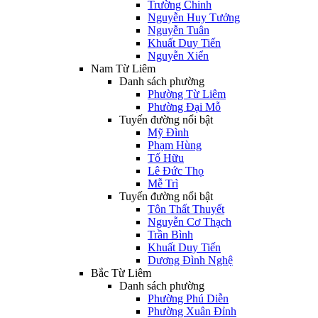
Trường Chinh
Nguyễn Huy Tưởng
Nguyễn Tuân
Khuất Duy Tiến
Nguyễn Xiển
Nam Từ Liêm
Danh sách phường
Phường Từ Liêm
Phường Đại Mỗ
Tuyến đường nổi bật
Mỹ Đình
Phạm Hùng
Tố Hữu
Lê Đức Thọ
Mễ Trì
Tuyến đường nổi bật
Tôn Thất Thuyết
Nguyễn Cơ Thạch
Trần Bình
Khuất Duy Tiến
Dương Đình Nghệ
Bắc Từ Liêm
Danh sách phường
Phường Phú Diễn
Phường Xuân Đỉnh