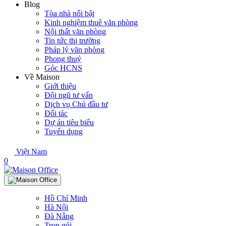
Blog
Tòa nhà nổi bật
Kinh nghiệm thuê văn phòng
Nội thất văn phòng
Tin tức thị trường
Pháp lý văn phòng
Phong thuỷ
Góc HCNS
Về Maison
Giới thiệu
Đội ngũ tư vấn
Dịch vụ Chủ đầu tư
Đối tác
Dự án tiêu biểu
Tuyển dụng
Việt Nam
0
Hồ Chí Minh
Hà Nội
Đà Nẵng
Trọn gói