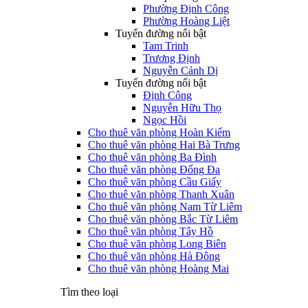
Phường Định Công
Phường Hoàng Liệt
Tuyến đường nổi bật
Tam Trinh
Trương Định
Nguyễn Cảnh Dị
Tuyến đường nổi bật
Định Công
Nguyễn Hữu Thọ
Ngọc Hồi
Cho thuê văn phòng Hoàn Kiếm
Cho thuê văn phòng Hai Bà Trưng
Cho thuê văn phòng Ba Đình
Cho thuê văn phòng Đống Đa
Cho thuê văn phòng Cầu Giấy
Cho thuê văn phòng Thanh Xuân
Cho thuê văn phòng Nam Từ Liêm
Cho thuê văn phòng Bắc Từ Liêm
Cho thuê văn phòng Tây Hồ
Cho thuê văn phòng Long Biên
Cho thuê văn phòng Hà Đông
Cho thuê văn phòng Hoàng Mai
Tìm theo loại