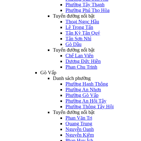
Phường Tây Thạnh
Phường Phú Thọ Hòa
Tuyến đường nổi bật
Thoại Ngọc Hầu
Lê Trọng Tấn
Tân Kỳ Tân Quý
Tân Sơn Nhì
Gò Dầu
Tuyến đường nổi bật
Chế Lan Viên
Dương Đức Hiền
Phan Chu Trinh
Gò Vấp
Danh sách phường
Phường Hạnh Thông
Phường An Nhơn
Phường Gò Vấp
Phường An Hội Tây
Phường Thông Tây Hội
Tuyến đường nổi bật
Phan Văn Trị
Quang Trung
Nguyễn Oanh
Nguyễn Kiệm
Phan Huy Ích