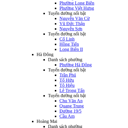
Phường Long Biên
Phường Việt Hưng
Tuyến đường nổi bật
Nguyễn Văn Cừ
Vũ Đức Thận
Nguyễn Sơn
Tuyến đường nổi bật
Cổ Linh
Hồng Tiến
Long Biên II
Hà Đông
Danh sách phường
Phường Hà Đông
Tuyến đường nổi bật
Trần Phú
Tố Hữu
Tô Hiệu
Lê Trọng Tấn
Tuyến đường nổi bật
Chu Văn An
Quang Trung
Đường 19/5
Cầu Am
Hoàng Mai
Danh sách phường