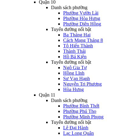
Quận 10
Danh sách phường
Phường Vườn Lài
Phường Hòa Hưng
Phường Diên Hồng
Tuyến đường nổi bật
Ba Tháng Hai
Cách Mạng Tháng 8
Tô Hiến Thành
Thành Thái
Hồ Bá Kiện
Tuyến đường nổi bật
Ngô Gia Tự
Hồng Lĩnh
Sư Vạn Hạnh
Nguyễn Tri Phương
Hòa Hưng
Quận 11
Danh sách phường
Phường Bình Thới
Phường Phú Thọ
Phường Minh Phụng
Tuyến đường nổi bật
Lê Đại Hành
Lạc Long Quân