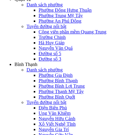
Danh sách phường
Phường Đông Hưng Thuận
Phường Trung Mỹ Tây
Phường An Phú Đông
Tuyến đường nổi bật
Công viên phần mềm Quang Trung
Trường Chinh
Hà Huy Giáp
Nguyễn Văn Quá
Đường số 5
Đường số 3
Bình Thạnh
Danh sách phường
Phường Gia Định
Phường Bình Thạnh
Phường Bình Lợi Trung
Phường Thạnh Mỹ Tây
Phường Bình Quới
Tuyến đường nổi bật
Điện Biên Phủ
Ung Văn Khiêm
Nguyễn Hữu Cảnh
Xô Viết Nghệ Tĩnh
Nguyễn Gia Trí
Nguyễn Cửu Vân