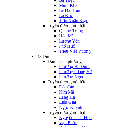
Bà Triệu
Minh Khai
Lê Đại Hành
Lò Đúc
Trần Xuân Soạn
Tuyến đường nổi bật
Quang Trung
Hòa Mã
Lương Yên
Phố Huế
Triệu Việt Vương
Ba Đình
Danh sách phường
Phường Ba Đình
Phường Giảng Võ
Phường Ngọc Hà
Tuyến đường nổi bật
Đội Cấn
Kim Mã
Láng Hạ
Liễu Giai
Ngọc Khánh
Tuyến đường nổi bật
Nguyễn Thái Học
Vạn Phúc