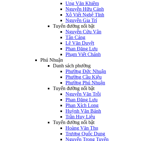
Ung Văn Khiêm
Nguyễn Hữu Cảnh
Xô Viết Nghệ Tĩnh
Nguyễn Gia Trí
Tuyến đường nổi bật
Nguyễn Cửu Vân
Tân Cảng
Lê Văn Duyệt
Phan Đăng Lưu
Phạm Viết Chánh
Phú Nhuận
Danh sách phường
Phường Đức Nhuận
Phường Cầu Kiệu
Phường Phú Nhuận
Tuyến đường nổi bật
Nguyễn Văn Trỗi
Phan Đăng Lưu
Phan Xích Long
Huỳnh Văn Bánh
Trần Huy Liệu
Tuyến đường nổi bật
Hoàng Văn Thụ
Trương Quốc Dung
Nguyễn Trọng Tuyển