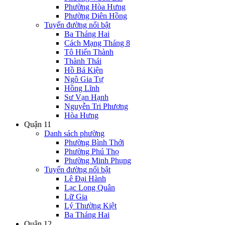
Phường Hòa Hưng
Phường Diên Hồng
Tuyến đường nổi bật
Ba Tháng Hai
Cách Mạng Tháng 8
Tô Hiến Thành
Thành Thái
Hồ Bá Kiện
Ngô Gia Tự
Hồng Lĩnh
Sư Vạn Hạnh
Nguyễn Tri Phương
Hòa Hưng
Quận 11
Danh sách phường
Phường Bình Thới
Phường Phú Thọ
Phường Minh Phụng
Tuyến đường nổi bật
Lê Đại Hành
Lạc Long Quân
Lữ Gia
Lý Thường Kiệt
Ba Tháng Hai
Quận 12