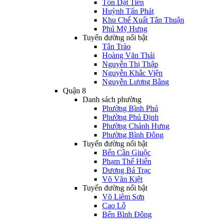
Tôn Dật Tiên
Huỳnh Tấn Phát
Khu Chế Xuất Tân Thuận
Phú Mỹ Hưng
Tuyến đường nổi bật
Tân Trào
Hoàng Văn Thái
Nguyễn Thị Thập
Nguyễn Khắc Viện
Nguyễn Lương Bằng
Quận 8
Danh sách phường
Phường Bình Phú
Phường Phú Định
Phường Chánh Hưng
Phường Bình Đông
Tuyến đường nổi bật
Bến Cần Giuộc
Phạm Thế Hiển
Dương Bá Trạc
Võ Văn Kiệt
Tuyến đường nổi bật
Võ Liêm Sơn
Cao Lỗ
Bến Bình Đông