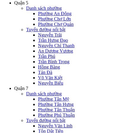
Quận 5
Danh sách phường
Phường An Đông
Phường Chợ Lớn
Phường Chợ Quán
Tuyến đường nổi bật
Nguyễn Trãi
Trần Hưng Đạo
Nguyễn Chí Thanh
An Dương Vương
Trần Phú
Trần Bình Trọng
Hồng Bàng
Tản Đà
Võ Văn Kiệt
Nguyễn Biểu
Quận 7
Danh sách phường
Phường Tân Mỹ
Phường Tân Hưng
Phường Tân Thuận
Phường Phú Thuận
Tuyến đường nổi bật
Nguyễn Văn Linh
Tôn Dật Tiên