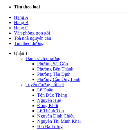
Tìm theo loại
Hạng A
Hạng B
Hạng C
Văn phòng trọn gói
Toà nhà nguyên căn
Tìm theo đường
Quận 1
Danh sách phường
Phường Sài Gòn
Phường Bến Thành
Phường Tân Định
Phường Cầu Ông Lãnh
Tuyến đường nổi bật
Lê Duẩn
Tôn Đức Thắng
Nguyễn Huệ
Đồng Khởi
Lê Thánh Tôn
Nguyễn Đình Chiểu
Nguyễn Thị Minh Khai
Hai Bà Trưng