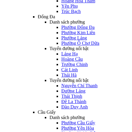
Hoàng Hoa Thám
Yên Phụ
Trúc Bạch
Đống Đa
Danh sách phường
Phường Đống Đa
Phường Kim Liên
Phường Láng
Phường Ô Chợ Dừa
Tuyến đường nổi bật
Láng Hạ
Hoàng Cầu
Trường Chinh
Cát Linh
Thái Hà
Tuyến đường nổi bật
Nguyễn Chí Thanh
Đường Láng
Thái Thịnh
Đê La Thành
Đào Duy Anh
Cầu Giấy
Danh sách phường
Phường Cầu Giấy
Phường Yên Hòa