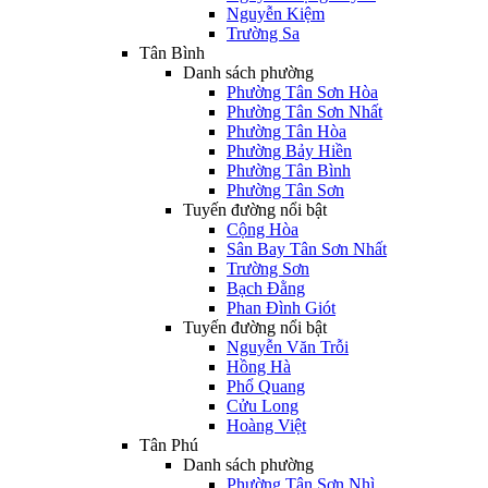
Nguyễn Kiệm
Trường Sa
Tân Bình
Danh sách phường
Phường Tân Sơn Hòa
Phường Tân Sơn Nhất
Phường Tân Hòa
Phường Bảy Hiền
Phường Tân Bình
Phường Tân Sơn
Tuyến đường nổi bật
Cộng Hòa
Sân Bay Tân Sơn Nhất
Trường Sơn
Bạch Đằng
Phan Đình Giót
Tuyến đường nổi bật
Nguyễn Văn Trỗi
Hồng Hà
Phổ Quang
Cửu Long
Hoàng Việt
Tân Phú
Danh sách phường
Phường Tân Sơn Nhì