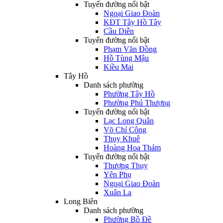
Tuyến đường nổi bật
Ngoại Giao Đoàn
KĐT Tây Hồ Tây
Cầu Diễn
Tuyến đường nổi bật
Phạm Văn Đồng
Hồ Tùng Mậu
Kiều Mai
Tây Hồ
Danh sách phường
Phường Tây Hồ
Phường Phú Thượng
Tuyến đường nổi bật
Lạc Long Quân
Võ Chí Công
Thụy Khuê
Hoàng Hoa Thám
Tuyến đường nổi bật
Thượng Thụy
Yên Phụ
Ngoại Giao Đoàn
Xuân La
Long Biên
Danh sách phường
Phường Bồ Đề