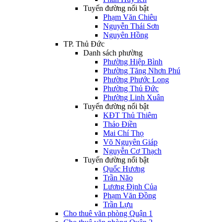
Tuyến đường nổi bật
Phạm Văn Chiêu
Nguyễn Thái Sơn
Nguyên Hồng
TP. Thủ Đức
Danh sách phường
Phường Hiệp Bình
Phường Tăng Nhơn Phú
Phường Phước Long
Phường Thủ Đức
Phường Linh Xuân
Tuyến đường nổi bật
KĐT Thủ Thiêm
Thảo Điền
Mai Chí Thọ
Võ Nguyên Giáp
Nguyễn Cơ Thạch
Tuyến đường nổi bật
Quốc Hương
Trần Não
Lương Định Của
Phạm Văn Đồng
Trần Lựu
Cho thuê văn phòng Quận 1