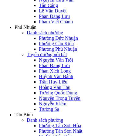
Tân Cảng
Lê Văn Duyệt
Phan Đăng Lưu
Phạm Viết Chánh
Phú Nhuận
Danh sách phường
Phường Đức Nhuận
Phường Cầu Kiệu
Phường Phú Nhuận
Tuyến đường nổi bật
Nguyễn Văn Trỗi
Phan Đăng Lưu
Phan Xích Long
Huỳnh Văn Bánh
Trần Huy Liệu
Hoàng Văn Thụ
Trương Quốc Dung
Nguyễn Trọng Tuyển
Nguyễn Kiệm
Trường Sa
Tân Bình
Danh sách phường
Phường Tân Sơn Hòa
Phường Tân Sơn Nhất