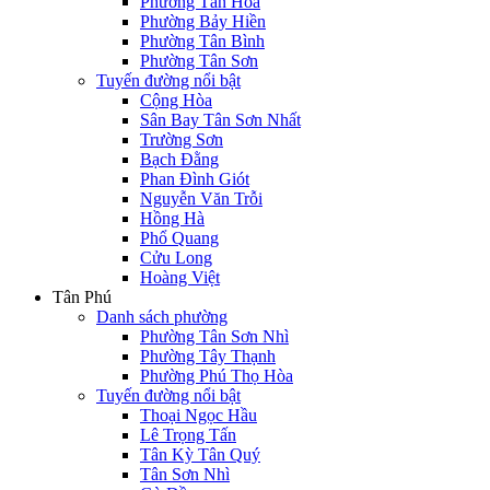
Phường Tân Hòa
Phường Bảy Hiền
Phường Tân Bình
Phường Tân Sơn
Tuyến đường nổi bật
Cộng Hòa
Sân Bay Tân Sơn Nhất
Trường Sơn
Bạch Đằng
Phan Đình Giót
Nguyễn Văn Trỗi
Hồng Hà
Phổ Quang
Cửu Long
Hoàng Việt
Tân Phú
Danh sách phường
Phường Tân Sơn Nhì
Phường Tây Thạnh
Phường Phú Thọ Hòa
Tuyến đường nổi bật
Thoại Ngọc Hầu
Lê Trọng Tấn
Tân Kỳ Tân Quý
Tân Sơn Nhì